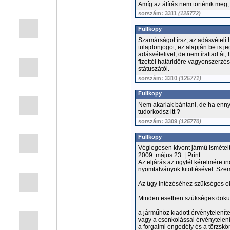
Amíg az átírás nem történik meg, h
sorszám: 3311
(125772)
Fullkopy
Szamárságot írsz, az adásvételi h
tulajdonjogot, ez alapján be is j
adásvételivel, de nem írattad át
fizettél határidőre vagyonszerzési
státuszától.
sorszám: 3310
(125771)
Fullkopy
Nem akarlak bántani, de ha enny
tudorkodsz itt ?
sorszám: 3309
(125770)
Fullkopy
Véglegesen kivont jármű ismétel
2009. május 23. | Print
Az eljárás az ügyfél kérelmére 
nyomtatványok kitöltésével. Szem
Az ügy intézéséhez szükséges 
Minden esetben szükséges dok
a járműhöz kiadott érvényteleníte
vagy a csonkolással érvénytelenít
a forgalmi engedély és a törzskö