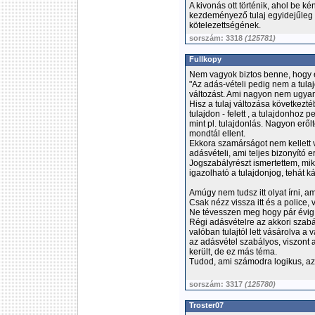
A kivonás ott történik, ahol be kén
kezdeményező tulaj egyidejűleg a
kötelezettségének.
sorszám: 3318
(125781)
Fullkopy
Nem vagyok biztos benne, hogy ér
"Az adás-vételi pedig nem a tula
változást. Ami nagyon nem ugyan
Hisz a tulaj változása következt
tulajdon - felett , a tulajdonhoz 
mint pl. tulajdonlás. Nagyon er
mondtál ellent.
Ekkora szamárságot nem kellett v
adásvételi, ami teljes bizonyító e
Jogszabályrészt ismertettem, miko
igazolható a tulajdonjog, tehát ká
Amúgy nem tudsz itt olyat írni, a
Csak nézz vissza itt és a police,
Ne tévesszen meg hogy pár évig
Régi adásvételre az akkori szabá
valóban tulajtól lett vásárolva a 
az adásvétel szabályos, viszont
került, de ez más téma.
Tudod, ami számodra logikus, az
sorszám: 3317
(125780)
Troster07