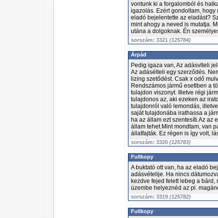
vontunk ki a forgalomból és halk
igazolás. Ezért gondoltam, hogy 
eladó bejelentette az eladást? Sz
mint ahogy a neved is mutatja. Mi
utána a dolgoknak. Én személyes
sorszám: 3321
(125784)
Árpád
Pedig igaza van, Az adásvlteli je
Az adásélteli egy szerződés. Nem
lizing szetődést. Csak x odő mul
Rendszámos jármű esetlben a tör
tulajdon viszonyt. Illetve régi j
tulajdonos az, aki ezeken az ira
tulajdonról való lemondás, illetv
saját tulajdonába irathassa a jár
ha az állam ezt szentesíti.Az a
állam tehet.Mint mondtam, van pár
állatfajták. Ez régen is így volt,
sorszám: 3320
(125783)
Fullkopy
A buktató ott van, ha az eladó bej
adásvételije. Ha nincs dátumozv
kezdve fejed felett lebeg a bárd
üzembe helyeznéd az pl. magánok
sorszám: 3319
(125782)
Fullkopy