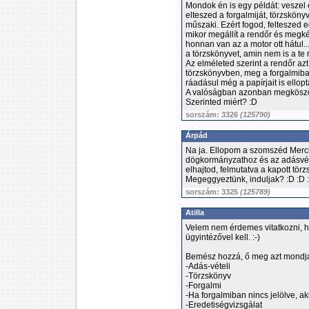
Mondok én is egy példát: veszel e
elteszed a forgalmiját, törzskönyv
műszaki. Ezért fogod, felteszed e
mikor megállít a rendőr és megk
honnan van az a motor ott hátul..
a törzskönyvet, amin nem is a te 
Az elméleted szerint a rendőr az
törzskönyvben, meg a forgalmiba
ráadásul még a papírjait is ellopt
A valóságban azonban megköszöni 
Szerinted miért? :D
sorszám: 3326
(125790)
Árpád
Na ja. Ellopom a szomszéd Merci
dögkormányzathoz és az adásvéte
elhajtod, felmutatva a kapott törz
Megeggyeztünk, induljak? :D :D 
sorszám: 3325
(125789)
Atilla
Velem nem érdemes vitatkozni, 
ügyintézővel kell. :-)
Bemész hozzá, ő meg azt mondj
-Adás-vételi
-Törzskönyv
-Forgalmi
-Ha forgalmiban nincs jelölve, a
-Eredetiségvizsgálat