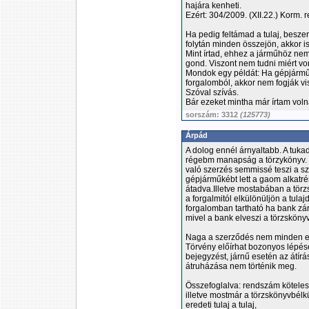
hajára kenheti.
Ezért: 304/2009. (XII.22.) Korm. r
Ha pedig feltámad a tulaj, besze
folytán minden összejön, akkor is
Mint írtad, ehhez a járműhöz nem
gond. Viszont nem tudni miért vo
Mondok egy példát: Ha gépjármű
forgalomból, akkor nem fogják vi
Szóval szívás.
Bár ezeket mintha már írtam volna
sorszám: 3312
(125773)
Árpád
A dolog ennél árnyaltabb. A tuka
régebm manapság a törzykönyv. 
való szerzés semmissé teszi a s
gépjárműkébt lett a gaom alkatré
átadva.Illetve mostabában a törzs
a forgalmitól elkülönüljön a tulaj
forgalomban tartható ha bank zár
mivel a bank elveszi a törzskönyv
Naga a szerződés nem minden es
Törvény előírhat bozonyos lépése
bejegyzést, járnű esetén az átír
átruházása nem történik meg.
Összefoglalva: rendszám köteles
illetve mostmár a törzskönyvbélk
eredeti tulaj a tulaj,