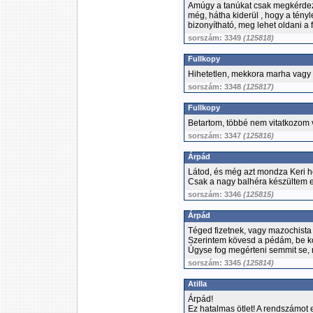
Amúgy a tanúkat csak megkérdezné
még, hátha kiderül , hogy a tényl
bizonyítható, meg lehet oldani a
sorszám: 3349
(125818)
Fullkopy
Hihetetlen, mekkora marha vagy :
sorszám: 3348
(125817)
Fullkopy
Betartom, többé nem vitatkozom v
sorszám: 3347
(125816)
Árpád
Látod, és még azt mondza Keri h
Csak a nagy balhéra készültem e
sorszám: 3346
(125815)
Árpád
Téged fizetnek, vagy mazochista
Szerintem kövesd a pédám, be kop
Úgyse fog megérteni semmit se, 
sorszám: 3345
(125814)
Atilla
Árpád!
Ez hatalmas ötlet! A rendszámot 