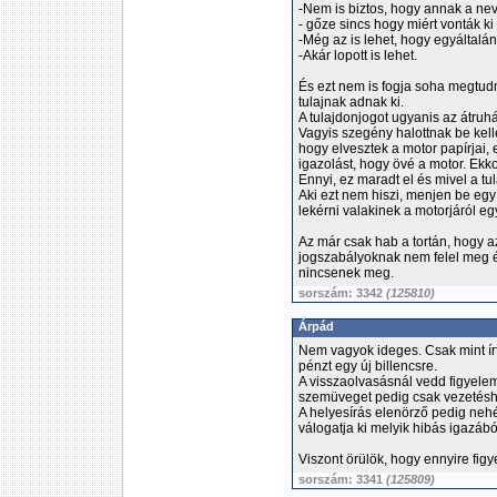
-Nem is biztos, hogy annak a nevé
- gőze sincs hogy miért vonták ki
-Még az is lehet, hogy egyáltalá
-Akár lopott is lehet.
És ezt nem is fogja soha megtudn
tulajnak adnak ki.
A tulajdonjogot ugyanis az átruház
Vagyis szegény halottnak be kel
hogy elvesztek a motor papírjai,
igazolást, hogy övé a motor. Ekko
Ennyi, ez maradt el és mivel a tul
Aki ezt nem hiszi, menjen be eg
lekérni valakinek a motorjáról eg
Az már csak hab a tortán, hogy az
jogszabályoknak nem felel meg é
nincsenek meg.
sorszám: 3342
(125810)
Árpád
Nem vagyok ideges. Csak mint ír
pénzt egy új billencsre.
A visszaolvasásnál vedd figyele
szemüveget pedig csak vezetéshe
A helyesírás elenörző pedig nehé
válogatja ki melyik hibás igazábó
Viszont örülök, hogy ennyire figy
sorszám: 3341
(125809)