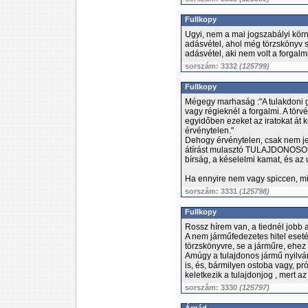
Fullkopy
Ugyi, nem a mai jogszabályi körn
adásvétel, ahol még törzskönyv se v
adásvétel, aki nem volt a forgal
sorszám: 3332
(125799)
Fullkopy
Mégegy marhaság :"A tulakdoni go
vagy régieknél a forgalmi. A törv
egyidőben ezeket az iratokat át 
érvénytelen."
Dehogy érvénytelen, csak nem je
átírást mulasztó TULAJDONOSON a
bírság, a késelelmi kamat, és az u
Ha ennyire nem vagy spiccen, mi
sorszám: 3331
(125798)
Fullkopy
Rossz hírem van, a tiednél jobb a
A nem járműfedezetes hitel eset
törzskönyvre, se a járműre, ehez
Amúgy a tulajdonos jármű nyilvánt
is, és, bármilyen ostoba vagy, pr
keletkezik a tulajdonjog , mert 
sorszám: 3330
(125797)