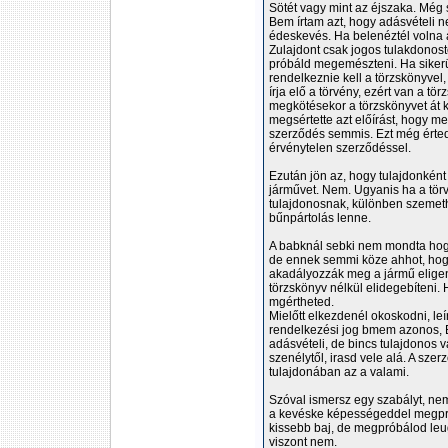
Sötét vagy mint az éjszaka. Még 
Bem írtam azt, hogy adásvételi n
édeskevés. Ha belenéztél volna 
Zulajdont csak jogos tulakdonost
próbáld megemészteni. Ha sikerü
rendelkeznie kell a törzskönyvel,
írja elő a törvény, ezért van a tö
megkötésekor a törzskönyvet át k
megsértette azt előírást, hogy me
szerződés semmis. Ezt még érted
érvénytelen szerződéssel.
Ezután jön az, hogy tulajdonként k
járművet. Nem. Ugyanis ha a törvén
tulajdonosnak, különben szemeth
bűnpártolás lenne.
A babknál sebki nem mondta hogy
de ennek semmi köze ahhot, hogy
akadályozzák meg a jármű eligenít
törzskönyv nélkül elidegebíteni.
mgértheted.
Mielőtt elkezdenél okoskodni, leí
rendelkezési jog bmem azonos, E
adásvételi, de bincs tulajdonos v
szenélytől, irasd vele alá. A sze
tulajdonában az a valami.
Szóval ismersz egy szabályt, ne
a kevéske képességeddel megpró
kissebb baj, de megpróbálod leuga
viszont nem.