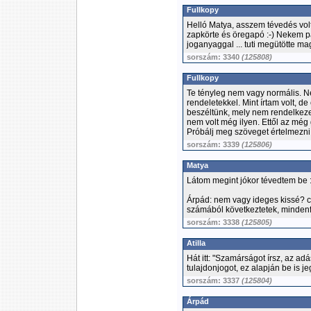
Fullkopy
Helló Matya, asszem tévedés vol
zapkörte és öregapó :-) Nekem pap
joganyaggal ... tuti megütötte mag
sorszám: 3340
(125808)
Fullkopy
Te tényleg nem vagy normális. N
rendeletekkel. Mint írtam volt, 
beszéltünk, mely nem rendelkezet
nem volt még ilyen. Ettől az még 
Próbálj meg szöveget értelmezni,
sorszám: 3339
(125806)
Matya
Látom megint jókor tévedtem be 
Árpád: nem vagy ideges kissé? 
számából következtetek, mindenfé
sorszám: 3338
(125805)
Atilla
Hát itt: "Szamárságot írsz, az adá
tulajdonjogot, ez alapján be is je
sorszám: 3337
(125804)
Árpád