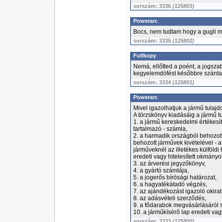
sorszám: 3336
(125803)
Powerarc
Bocs, nem tudtam hogy a gugli mi
sorszám: 3335
(125802)
Fullkopy
Nemá, ellőtted a poént, a jogsz
kegyelemdöfést későbbre szánta
sorszám: 3334
(125801)
Powerarc
Mivel igazolhatjuk a jármű tulaj
A törzskönyv kiadásáig a jármű t
1. a jármű kereskedelmi értékesít
tartalmazó - számla,
2. a harmadik országból behozot
behozott járművek kivételével - 
járműveknél az illetékes külföldi
eredeti vagy hitelesített okmányo
3. az árverési jegyzőkönyv,
4. a gyártó számlája,
5. a jogerős bírósági határozat,
6. a hagyatékátadó végzés,
7. az ajándékozást igazoló okirat
8. az adásvételi szerződés,
9. a fődarabok megvásárlásáról 
10. a járműkísérő lap eredeti vagy
sorszám: 3333
(125800)