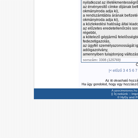
nyilatkozat az illetékmentességrő
az érvényesítő címke díjának bef
okmányiroda adja ki),
a rendszámtábla árának befizetés
okmányiroda adja ki),
a közlekedési hatóság által kiado
az előzetes eredetellenőrzés sorá
régebbi,
a kötelező gépjármű felelősségbi
fedezetigazolás,
az ügyfél személyazonosságát iga
adóigazolvány,
amennyiben tulajdonjog változás i
sorszám: 3308
(125769)
Ös
|<
előző
3
4
5
6
7
Az itt olvasható hozz
Ha úgy gondolod, hogy egy hozzászólás
A szocimotoros.hu 
||
Írj nekünk
::
Imp
©
HyGy
and Pee