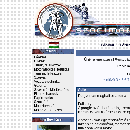
: Főoldal :
: Fóru
:: Menü ::
Főoldal
Új téma létrehozása
|
Regisztrác
Cikkek
Túrák, találkozók
Papír m
Motorátépítés, felújítás
Tuning, fejlesztés
Ö
Szerviz
|<
előző
3
4
5
6
7
Vezetéstechnika
Galéria
Szavazás kiértékelése
Atilla
Filmek, hangok
De gyorsan meghalt ez a téma.
Papírmunka
Szocitúrák
Fullkopy:
Motortervezés
A google az én barátom is, szóva
Motor versenyzés
Nem is ez volt a kérdés. Összef
:: Egy kép ::
A srácnak van egy rendszám és pap
inkább halott eladóval, mert az 
tulajdona volt a motor.