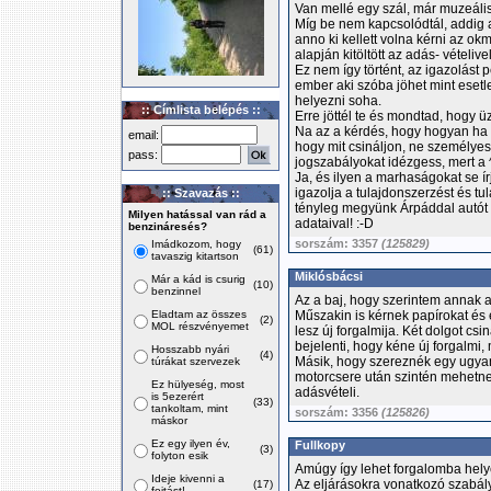
Van mellé egy szál, már muzeális 
Míg be nem kapcsolódtál, addig a
anno ki kellett volna kérni az ok
alapján kitöltött az adás- vételive
Ez nem így történt, az igazolást 
ember aki szóba jöhet mint esetl
helyezni soha.
:: Címlista belépés ::
Erre jöttél te és mondtad, hogy 
Na az a kérdés, hogy hogyan ha t
email:
hogy mit csináljon, ne személye
pass:
jogszabályokat idézgess, mert a
Ja, és ilyen a marhaságokat se ír
igazolja a tulajdonszerzést és tu
:: Szavazás ::
tényleg megyünk Árpáddal autót l
Milyen hatással van rád a
adataival! :-D
benzináresés?
sorszám: 3357
(125829)
Imádkozom, hogy
(61)
tavaszig kitartson
Miklósbácsi
Már a kád is csurig
(10)
benzinnel
Az a baj, hogy szerintem annak 
Eladtam az összes
Műszakin is kérnek papírokat és 
(2)
MOL részvényemet
lesz új forgalmija. Két dolgot cs
bejelenti, hogy kéne új forgalmi, 
Hosszabb nyári
(4)
Másik, hogy szereznék egy ugyani
túrákat szervezek
motorcsere után szintén mehetne 
Ez hülyeség, most
adásvételi.
is 5ezerért
(33)
tankoltam, mint
sorszám: 3356
(125826)
máskor
Ez egy ilyen év,
Fullkopy
(3)
folyton esik
Amúgy így lehet forgalomba helye
Ideje kivenni a
Az eljárásokra vonatkozó szabál
(17)
fojtást!