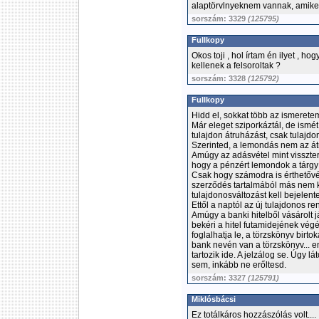
alaptörvlnyeknem vannak, amiket
sorszám: 3329
(125795)
Fullkopy
Okos toji , hol írtam én ilyet , 
kellenek a felsoroltak ?
sorszám: 3328
(125792)
Fullkopy
Hidd el, sokkat több az ismerete
Már eleget sziporkáztál, de ismé
tulajdon átruházást, csak tulajdo
Szerinted, a lemondás nem az át
Amúgy az adásvétel mint visszt
hogy a pénzért lemondok a tárgy 
Csak hogy számodra is érthetővé 
szerződés tartalmából más nem kö
tulajdonosváltozást kell bejelen
Ettől a naptól az új tulajdonos re
Amúgy a banki hitelből vásárolt 
bekéri a hitel futamidejének végéi
foglalhatja le, a törzskönyv birt
bank nevén van a törzskönyv... e
tartozik ide. A jelzálog se. Úgy 
sem, inkább ne erőltesd.
sorszám: 3327
(125791)
Miklósbácsi
Ez totálkáros hozzászólás volt....