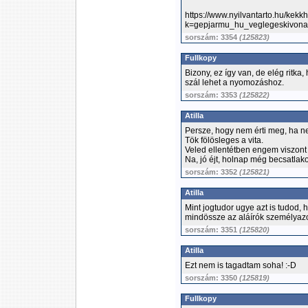
https://www.nyilvantarto.hu/kekk
k=gepjarmu_hu_veglegeskivona
sorszám: 3354
(125823)
Fullkopy
Bizony, ez így van, de elég ritk
szál lehet a nyomozáshoz.
sorszám: 3353
(125822)
Atilla
Persze, hogy nem érti meg, ha n
Tök fölösleges a vita.
Veled ellentétben engem viszont 
Na, jó éjt, holnap még becsatla
sorszám: 3352
(125821)
Atilla
Mint jogtudor ugye azt is tudod
mindössze az aláírók személyazo
sorszám: 3351
(125820)
Atilla
Ezt nem is tagadtam soha! :-D
sorszám: 3350
(125819)
Fullkopy