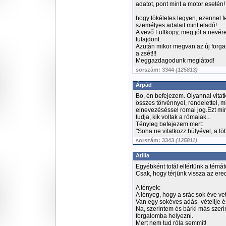
adatot, pont mint a motor esetén!
hogy tökéletes legyen, ezennel 
személyes adatait mint eladó!
A vevő Fullkopy, meg jól a nevére
tulajdont.
Azután mikor megvan az új forgal
a zsét!!!
Meggazdagodunk meglátod!
sorszám: 3344
(125813)
Árpád
Bo, én befejezem. Olyannal vitat
összes törvénnyel, rendelettel, m
elnevezéséssel romai jog.Ezt min
tudja, kik voltak a rómaiak...
Tényleg befejezem mert:
"Soha ne vitatkozz hülyével, a tö
sorszám: 3343
(125811)
Atilla
Egyébként totál eltértünk a témát
Csak, hogy térjünk vissza az ere
A tények:
A lényeg, hogy a srác sok éve ve
Van egy sokéves adás- vételije é
Na, szerintem és bárki más szeri
forgalomba helyezni.
Mert nem tud róla semmit!