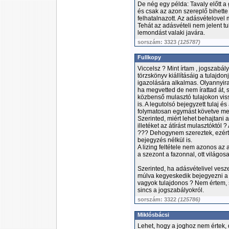
De nég egy példa: Tavaly előtt a
és csak az azon szereplő bihette
felhatalnazott. Az adásvételovel 
Tehát az adásvételi nem jelent tu
lemondást valaki javára.
sorszám: 3323
(125787)
Fullkopy
Viccelsz ? Mint írtam , jogszabál
törzskönyv kiállításáig a tulajd
igazolására alkalmas. Olyannyira
ha megvetted de nem írattad át, s
közbenső mulasztó tulajokon vis
is. A legutolsó bejegyzett tulaj és
folymatosan egymást követve me
Szerinted, miért lehet behajtani 
illetéket az átírást mulasztóktól 
??? Dehogynem szereztek, ezért l
bejegyzés nélkül is.
A lizing feltétele nem azonos az
a szezont a fazonnal, ott világosan
Szerinted, ha adásvételivel vesz
múlva kegyeskedik bejegyezni a f
vagyok tulajdonos ? Nem értem, s
sincs a jogszabályokról.
sorszám: 3322
(125786)
Miklósbácsi
Lehet, hogy a joghoz nem értek, 