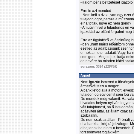
-Halom pénz befizetését igazoló 
Erre te azt mondod
- Nem kell a rizsa, van egy ezer
tulajdonjogot, persze a műszakin
elhajtottak, ugye ez nem gond?
- Amúgy mivel a tulajdonos én v
igazolást az eltűnt forgalmi meg 
Erre az ügyintéző valószínűleg b
-Igen uram máris előállítom önn
esetleg az adatbázisunk szerint 
önnek a motor adatait. Vagy, ha
sem gond. Megoldjuk, tudja neke
ön nevére ha minden kötél szakad
sorszám: 3324
(125788)
Árpád
Nem igazán ismered a törvényeke
érthetővé teszi a dolgot:
A bank lefoglalja a motort, elvesz
tulajdonjog egy centit sem fog vál
De mondok még valamit. Ha valam
hivatalos helyen nyilván legyen t
vált tulajdonost, ha ő is tudomás
adásvlteli által, az állam csak az
szóbaállni.
De nem csak az állam. Prónálj va
el a bankba, kérj rá jelzálogot. M
elhajtanak ha nincs a bevedeb. 
törzskönyvet fogják kérni.