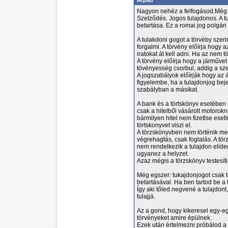
Árpád
Nagyon nehéz a felfogásod.Még e
Szetződés. Jogos tulajdonos. A t
betartása. Ez a romai jog polgári
A tulakdoni gogot a törvéby szeri
forgalmi. A törvény előírja hogy 
iratokat át kell adni. Ha az nem 
A törvény előírja hogy a járművet á
tövényesség csorbul, addig a sz
A jogszabályok előírják hogy az 
figyelembe, ha a tulajdonjog bej
szabályban a másikat.
A bank és a törtskönyv esetében 
csak a hitelből vásárolt motorokn
bármilyen hitel nem fizetlse eset
törtskonyvet viszi el.
A törzskönyvben nem történik me
végrehagtás, csak foglalás. A tör
nem rendelkezik a tulajdon elideg
ugyanez a helyzet.
Azaz mégis a törzskönyv testesíti
Még egszer: tukajdonjogot csak tö
betartásával. Ha ben tartod be a
Így aki tőled negvené a tulajdo
tulajjá.
Az a gond, hogy kikeresel egy-e
törvényeket amire épülnek.
Ezek után értelmezni próbálod a 