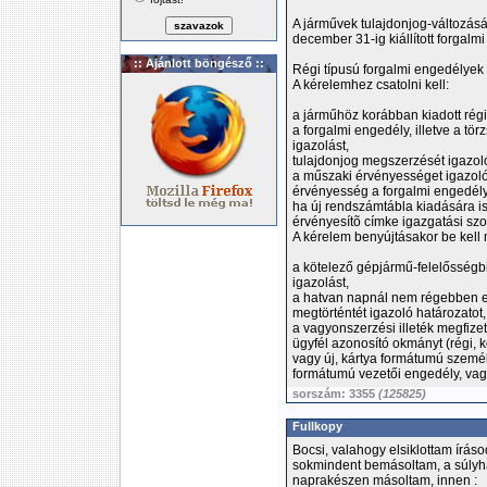
A járművek tulajdonjog-változásán
december 31-ig kiállított forgalm
:: Ajánlott böngésző ::
Régi típusú forgalmi engedélye
A kérelemhez csatolni kell:
a járműhöz korábban kiadott régi
a forgalmi engedély, illetve a tö
igazolást,
tulajdonjog megszerzését igazoló
a műszaki érvényességet igazoló
érvényesség a forgalmi engedély
ha új rendszámtábla kiadására is
érvényesítõ címke igazgatási szol
A kérelem benyújtásakor be kell 
a kötelező gépjármű-felelősségbi
igazolást,
a hatvan napnál nem régebben el
megtörténtét igazoló határozatot,
a vagyonszerzési illeték megfizet
ügyfél azonosító okmányt (régi,
vagy új, kártya formátumú személ
formátumú vezetői engedély, vagy
sorszám: 3355
(125825)
Fullkopy
Bocsi, valahogy elsiklottam íráso
sokmindent bemásoltam, a súlyhat
naprakészen másoltam, innen :