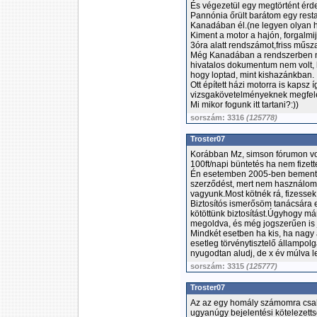
És végezetül egy megtörtént érde
Pannónia őrült barátom egy resta
Kanadában él.(ne legyen olyan 
Kiment a motor a hajón, forgalmij
3óra alatt rendszámot,friss műsza
Még Kanadában a rendszerben nem
hivatalos dokumentum nem volt, h
hogy loptad, mint kishazánkban.
Ott épített házi motorra is kapsz í
vizsgakövetelményeknek megfele
Mi mikor fogunk itt tartani?:))
sorszám: 3316
(125778)
Troster07
Korábban Mz, simson fórumon vo
100ft/napi büntetés ha nem fizette
Én esetemben 2005-ben bemente
szerződést, mert nem használom
vagyunk.Most kötnék rá, fizessek
Biztosítós ismerősöm tanácsára 
kötöttünk biztosítást.Úgyhogy má
megoldva, és még jogszerűen is j
Mindkét esetben ha kis, ha nagy
esetleg törvénytisztelő állampolg
nyugodtan aludj, de x év múlva le
sorszám: 3315
(125777)
Troster07
Az az egy homály számomra csak,
ugyanúgy bejelentési kötelezett