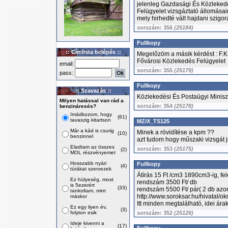
jelenleg Gazdasági És Közlekedé
Felügyelet vizsgáztató állomásain
mely hirhedté vált hajdani szigorá
sorszám: 356
(25184)
Fullkopy
:: Címlista belépés ::
Megelőzöm a másik kérdést : F.K.
Fővárosi Közlekedés Felügyelet
email:
sorszám: 355
(25179)
pass:
Fullkopy
:: Szavazás ::
Közlekedési És Postaügyi Minisz
Milyen hatással van rád a
sorszám: 354
(25178)
benzináresés?
Imádkozom, hogy
(61)
tavaszig kitartson
MZ/X_TS125
Már a kád is csurig
Minek a rövidítése a kpm ??
(10)
benzinnel
azt tudom hogy műszaki vizsgát 
Eladtam az összes
sorszám: 353
(25175)
(2)
MOL részvényemet
Hosszabb nyári
Fullkopy
(4)
túrákat szervezek
Átírás 15 Ft /cm3 1890cm3-ig, fele
Ez hülyeség, most
rendszám 3500 Ft/ db
is 5ezerért
(33)
rendszám 5500 Ft/ pár( 2 db azo
tankoltam, mint
http://www.soroksar.hu/hivatal/o
máskor
Itt minden megtalálható, idei árak
Ez egy ilyen év,
(3)
folyton esik
sorszám: 352
(25126)
Ideje kivenni a
(17)