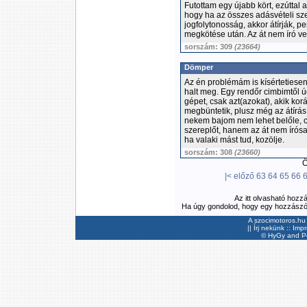
Futottam egy újabb kört, ezúttal 
hogy ha az összes adásvételi sz
jogfolytonosság, akkor átírják, p
megkötése után. Az át nem író ve
sorszám: 309
(23664)
Dömper
Az én problémám is kísértetiesen
halt meg. Egy rendőr cimbimtől ú
gépet, csak azt(azokat), akik kor
megbüntetik, plusz még az átírás k
nekem bajom nem lehet belőle, cs
szereplőt, hanem az át nem írósa
ha valaki mást tud, kozölje.
sorszám: 308
(23660)
Ös
|<
előző
63
64
65
66
Az itt olvasható hozz
Ha úgy gondolod, hogy egy hozzászólás
A szocimotoros.hu 
||
Írj nekünk
::
Imp
©
HyGy
and Pee