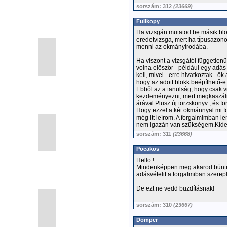
sorszám: 312
(23669)
Fullkopy
Ha vizsgán mutatod be másik bl
eredetvizsga, mert ha típusazonos
menni az okmányirodába.
Ha viszont a vizsgától függetlenü
volna először - például egy adás-
kell, mivel - erre hivatkoztak - 
hogy az adott blokk beépíthető-e
Ebből az a tanulság, hogy csak v
kezdeményezni, mert megkaszáln
árával.Plusz új törzskönyv , és fo
Hogy ezzel a két okmánnyal mi fo
még itt leírom. A forgalmimban l
nem igazán van szükségem.Kiderü
sorszám: 311
(23668)
Pocakos
Hello !
Mindenképpen meg akarod büntette
adásvételit a forgalmiban szerepl
De ezt ne vedd buzdításnak!
sorszám: 310
(23667)
Dömper