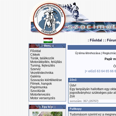
: Főoldal :
: Fóru
:: Menü ::
Főoldal
Új téma létrehozása
|
Regisztrác
Cikkek
Túrák, találkozók
Papír m
Motorátépítés, felújítás
Tuning, fejlesztés
Ö
Szerviz
|<
előző
63
64
65
66
Vezetéstechnika
Galéria
Szavazás kiértékelése
Zénó
Filmek, hangok
Üdv!
Papírmunka
Egy tanpályán hallottam egy oktat
Szocitúrák
jogosítványhoz szükséges páv alk
Motortervezés
Zoli
Motor versenyzés
sorszám: 357
(25757)
:: Egy kép ::
Fullkopy
Tudomásom szerint ez a megneve