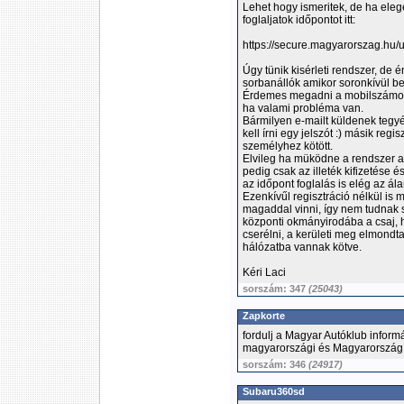
Lehet hogy ismeritek, de ha ele
foglaljatok időpontot itt:
https://secure.magyarorszag.hu/
Úgy tünik kisérleti rendszer, d
sorbanállók amikor soronkívül b
Érdemes megadni a mobilszámot i
ha valami probléma van.
Bármilyen e-mailt küldenek tegyéte
kell írni egy jelszót :) másik regi
személyhez kötött.
Elvileg ha müködne a rendszer akk
pedig csak az illeték kifizetése é
az időpont foglalás is elég az 
Ezenkívűl regisztráció nélkül is 
magaddal vinni, így nem tudnak 
központi okmányirodába a csaj, h
cserélni, a kerületi meg elmondta
hálózatba vannak kötve.
Kéri Laci
sorszám: 347
(25043)
Zapkorte
fordulj a Magyar Autóklub inform
magyarországi és Magyarország 
sorszám: 346
(24917)
Subaru360sd