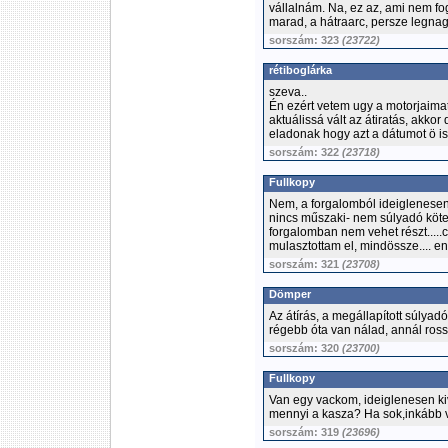
vállalnám. Na, ez az, ami nem fo
marad, a hátraarc, persze legn
sorszám: 323
(23722)
rétiboglárka
szeva..
Én ezért vetem ugy a motorjaima
aktuálissá vált az átiratás, akkor
eladonak hogy azt a dátumot ö is 
sorszám: 322
(23718)
Fullkopy
Nem, a forgalomból ideiglenesen k
nincs műszaki- nem súlyadó köteles
forgalomban nem vehet részt.....cs
mulasztottam el, mindössze.... en
sorszám: 321
(23708)
Dömper
Az átírás, a megállapított súlyad
régebb óta van nálad, annál ross
sorszám: 320
(23700)
Fullkopy
Van egy vackom, ideiglenesen kiv
mennyi a kasza? Ha sok,inkább vé
sorszám: 319
(23696)