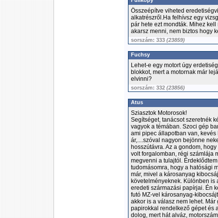
Fullkopy
Összeépítve viheted eredetiségvi
alkatrészről.Ha felhívsz egy viz
pár hete ezt mondták. Mihez kel
akarsz menni, nem biztos hogy ke
sorszám: 333
(23859)
Fuchsy
Lehet-e egy motort úgy erdetiség
blokkot, mert a motornak már lej
elvinni?
sorszám: 332
(23856)
Atus
Sziasztok Motorosok!
Segítséget, tanácsot szeretnék k
vagyok a témában. Szoci gép bar
ami pipec állapotban van, kevés 
ár,....szóval nagyon bejönne n
hosszútávra. Az a gondom, hogy 
volt forgalomban, régi számlája
megvenni a tulajtól. Érdeklődtem
tudomásomra, hogy a hatósági m
már, mivel a károsanyag kibocsá
követelményeknek. Különben is a 
eredeti származási papírjai. Én 
futó MZ-vel károsanyag-kibocsáj
akkor is a válasz nem lehet. Má
papirokkal rendelkező gépet és a
dolog, mert hát alváz, motorszám 