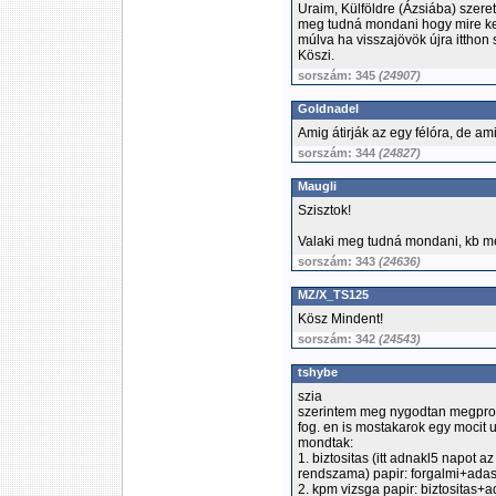
Uraim, Külföldre (Ázsiába) szere
meg tudná mondani hogy mire ke
múlva ha visszajövök újra itthon
Köszi.
sorszám: 345
(24907)
Goldnadel
Amig átirják az egy félóra, de am
sorszám: 344
(24827)
Maugli
Szisztok!
Valaki meg tudná mondani, kb men
sorszám: 343
(24636)
MZ/X_TS125
Kösz Mindent!
sorszám: 342
(24543)
tshybe
szia
szerintem meg nygodtan megprob
fog. en is mostakarok egy mocit
mondtak:
1. biztositas (itt adnakl5 napot 
rendszama) papir: forgalmi+adas
2. kpm vizsga papir: biztositas