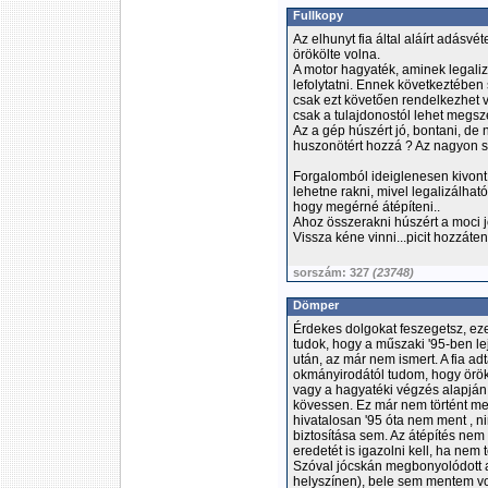
Fullkopy
Az elhunyt fia által aláírt adásvé
örökölte volna.
A motor hagyaték, aminek legaliz
lefolytatni. Ennek következtében
csak ezt követően rendelkezhet v
csak a tulajdonostól lehet megsz
Az a gép húszért jó, bontani, de 
huszonötért hozzá ? Az nagyon s
Forgalomból ideiglenesen kivont
lehetne rakni, mivel legalizálhat
hogy megérné átépíteni..
Ahoz összerakni húszért a moci j
Vissza kéne vinni...picit hozzáten
sorszám: 327
(23748)
Dömper
Érdekes dolgokat feszegetsz, eze
tudok, hogy a műszaki '95-ben lejá
után, az már nem ismert. A fia ad
okmányirodától tudom, hogy öröks
vagy a hagyatéki végzés alapján ad
kövessen. Ez már nem történt me
hivatalosan '95 óta nem ment , n
biztosítása sem. Az átépítés nem
eredetét is igazolni kell, ha nem
Szóval jócskán megbonyolódott a 
helyszínen), bele sem mentem vo