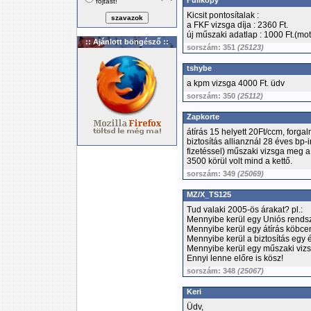
Fullkopy
fojtást!
Kicsit pontosítalak :
a FKF vizsga díja : 2360 Ft.
új műszaki adatlap : 1000 Ft.(moto
:: Ajánlott böngésző ::
sorszám: 351
(25123)
tshybe
a kpm vizsga 4000 Ft. üdv
sorszám: 350
(25112)
Zapkorte
átírás 15 helyett 20Ft/ccm, forg
biztosítás allianznál 28 éves bp-
fizetéssel) műszaki vizsga meg 
3500 körül volt mind a kettő.
sorszám: 349
(25069)
MZ/X_TS125
Tud valaki 2005-ös árakat? pl.:
Mennyibe kerül egy Uniós rend
Mennyibe kerül egy átírás köbcen
Mennyibe kerül a biztosítás egy 
Mennyibe kerül egy műszaki viz
Ennyi lenne előre is kösz!
sorszám: 348
(25067)
Keri
Üdv,