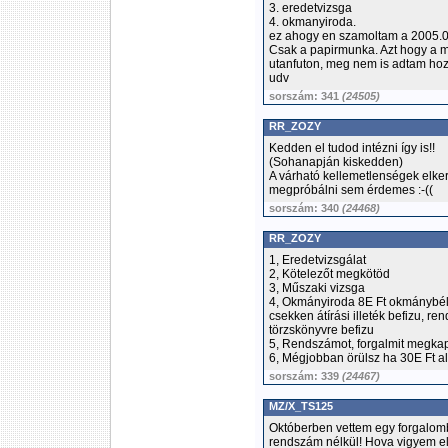
3. eredetvizsga
4. okmanyiroda.
ez ahogy en szamoltam a 2005.01.
Csak a papirmunka. Azt hogy a m
utanfuton, meg nem is adtam hozz
udv
sorszám: 341
(24505)
RR_ZOZY
Kedden el tudod intézni így is!!
(Sohanapján kiskedden)
A várható kellemetlenségek elk
megpróbálni sem érdemes :-((
sorszám: 340
(24468)
RR_ZOZY
1, Eredetvizsgálat
2, Kötelezőt megkötöd
3, Műszaki vizsga
4, Okmányiroda 8E Ft okmánybél
csekken átírási illeték befizu, re
törzskönyvre befizu
5, Rendszámot, forgalmit megkapo
6, Mégjobban örülsz ha 30E Ft ala
sorszám: 339
(24467)
MZ/X_TS125
Októberben vettem egy forgalomb
rendszám nélkül! Hova vigyem e