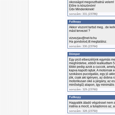
okosságot megoszthatná velem!
Előre is köszönöm!
Üdv Mindenkinek!
sorszám: 331
(23786)
Fullkopy
Akkor viszont tartsd meg.. de kel
mást tervezel ?
vizvezjav@net-tv.hu
Ha gondolod,itt megtalálsz.
sorszám: 330
(23764)
Dömper
Egy picit elbeszélünk egymás mel
meghírdetve, ebből lealkudtam 5-ö
többi pedig azok a cuccok, amely
kapva kapott rajtuk. A motornak 
szokásos pucolgatás, egy jó akksi
jók, csak aki igényes, az dobna 
motorikusan oké a járgány, az es
minőségű) alapon, így minimális
sorszám: 329
(23760)
Fullkopy
Hagyaték átadó végzéssel nem ad
iratnia a mocit, a tulajdonos az,
sorszám: 328
(23750)