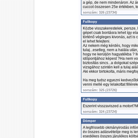
a gép, de nem mindenáron. Az á
cuccot összesen 25e értékben, teh
sorszám: 326
(23734)
Fullkopy
Közbe visszakerestelek, persze, h
gépet csak bontásra lehet így el
történő végleges kivonás, azt is 
el lehet felejteni.
Az nekem még kérdés, hogy mikor
tulaj...esetleg, nem a halála utá
hogy ne kerüljön hagyatékba ? Mik
időpontjához képest ?Ha nem vol
biztosítás sincs...a dolgokat szé
vizsgához szintén kell a tulaj al
Aki ekkor birtokolta, máris megfo
Ha meg tudsz egyezni kedvezőbb 
venni mellé egy lelakottat fillére
sorszám: 325
(23726)
Fullkopy
Eszerint visszaviszed a motort?
sorszám: 324
(23724)
Dömper
A legfrissebb okmányirodás infóm
év összes adásvételije meg is len
esedékes összes járulékos költség