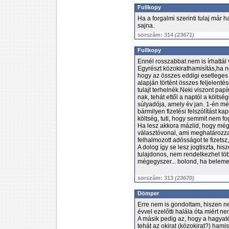
Fullkopy
Ha a forgalmi szerinti tulaj már 
sajna.
sorszám: 314
(23671)
Fullkopy
Ennél rosszabbat nem is írhattál 
Egyrészt közokirathamisítás,ha ne
hogy az összes eddigi esetleges 
alapján történt összes feljelentése
tulajt terhelnék.Neki viszont papír
nak, tehát ettől a naptól a költs
súlyadója, amely év jan. 1-én mé
bármilyen fizetési felszólítást ka
költség, tuti, hogy semmit nem fo
Ha lesz akkora mázlid, hogy még
választóvonal, ami meghatározza 
felhalmozott adósságot te fizetsz,
A dolog így se lesz jogtiszta, his
tulajdonos, nem rendelkezhet töb
mégegyszer... bolond, ha beleme
sorszám: 313
(23670)
Dömper
Erre nem is gondoltam, hiszen 
évvel ezelőtti halála óta miért ne
A másik pedig az, hogy a hagyaték
tehát az okirat (közokirat?) ham