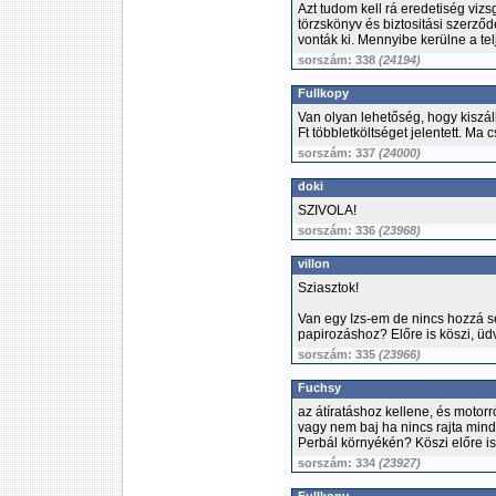
Azt tudom kell rá eredetiség vizsg
törzskönyv és biztositási szerző
vonták ki. Mennyibe kerülne a te
sorszám: 338
(24194)
Fullkopy
Van olyan lehetőség, hogy kiszá
Ft többletköltséget jelentett. Ma 
sorszám: 337
(24000)
doki
SZIVOLA!
sorszám: 336
(23968)
villon
Sziasztok!
Van egy Izs-em de nincs hozzá se
papirozáshoz? Előre is köszi, üdv
sorszám: 335
(23966)
Fuchsy
az átíratáshoz kellene, és motorr
vagy nem baj ha nincs rajta min
Perbál környékén? Köszi előre is
sorszám: 334
(23927)