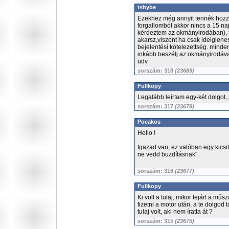
tshybe
Ezekhez még annyit tennék hozzá,
forgallomból akkor nincs a 15 na
kérdeztem az okmányirodában), te
akarsz,viszont ha csak ideiglene
bejelentési kötelezettség. mind
inkább beszélj az okmányirodával
üdv
sorszám: 318
(23689)
Fullkopy
Legalább leírtam egy-két dolgot,
sorszám: 317
(23679)
Pocakos
Hello !
Igazad van, ez valóban egy kicsit
ne vedd buzdításnak".
sorszám: 316
(23677)
Fullkopy
Ki volt a tulaj, mikor lejárt a mű
fizetni a motor után, a te dolgod 
tulaj volt, aki nem íratta át ?
sorszám: 315
(23675)