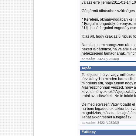
válasz erre | email2011-01-14 1
Gépjármű átírásához szüksége
* Kérelem, okmányirodában kell k
* Forgalmi engedély, érvényes m
* Új típusú forgalmi engedély es
Itt az áll, hogy csak az új típusú
Nem baj, nem haragszom rád mer
neked is bármikor, ha valami elk
nehézségeid támadnának, mint 
sorszám: 3423
(125904)
Árpád
Te teljesen hülye vagy. milliószo
törzsköny. Ha minden harmadik h
mindenki érti, hogy tudom hogy k
Másrészt honnan veszed, hogy a 
követelményeknek? A jogszabály 
iratni az adásvételit.Ne te találd 
De még egyszer: Vagy fogadd el 
ha bem fogadod ek, akkor ben va
magabiztos, másokat lesajnáló
Tehát akkor mehet a fogadás?
sorszám: 3422
(125903)
Fullkopy