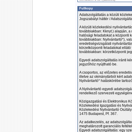
Fullkopy
Adatszolgáltatás a közúti közleke
Jogszabályi háttér / Adatszolgálta
A közúti közlekedési nyilvántartá
továbbiakban: Kknyt.) alapján, a
hatósági feladatokat a központi k
továbbiakban: Nyilvántartó*), val
eredetiségvizsgálati nyilvántartás
körzetközponti feladatokat ellátó
továbbiakban: körzetközponti jegy
Egyedi adatszolgáltatás iránti ké
jegyzőhöz nyújtható be.
A csoportos, az előzetes eredetisé
illetve az okmánytárból kért adats
Nyilvántartó* hatáskörébe tartozó
A Nyilvántartó egyedi adatszolgál
rendelkező szervezeti egységéne
Közigazgatási és Elektronikus K
Közlekedési Igazgatási és Nyilvá
Közlekedési Nyilvántartó Osztály
1475 Budapest, Pf. 367.
Az adatkezelés, az adatszolgálta
meghatározott garanciális feltétel
Egyedi adatszolgáltatás: egy sze