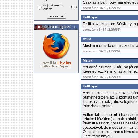
Csak az a baj, hogy már elég egy
Ideje kivenni a
(17)
sorszám: 3455
(125936)
fojtást!
Fullkopy
Ez itt a szocimotoro-SOKK gyenge
:: Ajánlott böngésző ::
sorszám: 3454
(125935)
Atilla
Most már én is látom, mazochistá
sorszám: 3453
(125934)
Matya
Azt adná az isten :) Bár...ha jól
ígéretedre....Rémlik...aztán lehet,
sorszám: 3452
(125933)
Fullkopy
Azért nem kellett , mert az okm
büntethetett emiatt, viszont az üg
Illetékhivatalnak , ahova lejelen
érkezhetett volna.
Vettem kitiltott motort, ( hatósági
lebukott közúton ) annak a blokk
írtam itt a sztorit, hosszas beszé
vezetőjével, de megúsztam az át
Ő mesélte el, mi lenne a hivata
illetéktörvénnyel...