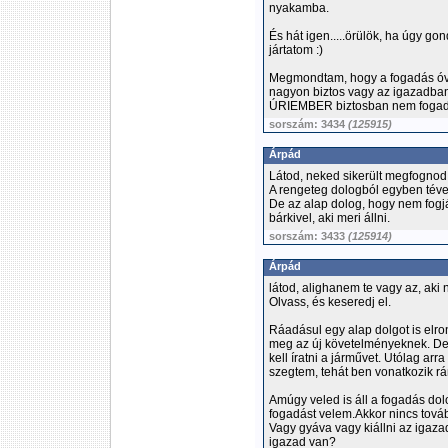
nyakamba.
És hát igen.....örülök, ha úgy g
jártatom :)
Megmondtam, hogy a fogadás óvo
nagyon biztos vagy az igazadban
ÚRIEMBER biztosban nem fogad 
sorszám: 3434
(125915)
Árpád
Látod, neked sikerült megfognod. 
A rengeteg dologból egyben tév
De az alap dolog, hogy nem fogják
bárkivel, aki meri állni.
sorszám: 3433
(125914)
Árpád
látod, alighanem te vagy az, aki
Olvass, és keseredj el.
Ráadásul egy alap dolgot is elro
meg az új követelményeknek. De 
kell íratni a járművet. Utólag arr
szegtem, tehát ben vonatkozik rá
Amúgy veled is áll a fogadás do
fogadást velem.Akkor nincs tovább 
Vagy gyáva vagy kiállni az igaz
igazad van?