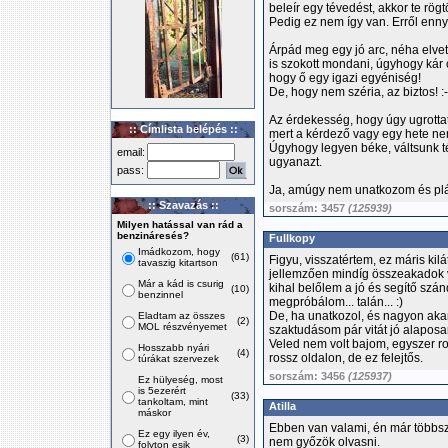
beleír egy tévedést, akkor te rö
Pedig ez nem így van. Erről ennyi
Árpád meg egy jó arc, néha elvet
is szokott mondani, úgyhogy kár c
hogy ő egy igazi egyéniség!
De, hogy nem széria, az biztos! :
Az érdekesség, hogy úgy ugrott
:: Címlista belépés ::
mert a kérdező vagy egy hete ne
Úgyhogy legyen béke, váltsunk t
email:
ugyanazt.
pass:
Ja, amúgy nem unatkozom és plán
:: Szavazás ::
sorszám: 3457
(125939)
Milyen hatással van rád a
benzináresés?
Fullkopy
Imádkozom, hogy
(61)
Figyu, visszatértem, ez máris kil
tavaszig kitartson
jellemzően mindíg összeakadok v
Már a kád is csurig
kihal belőlem a jó és segítő szá
(10)
benzinnel
megpróbálom... talán... :)
De, ha unatkozol, és nagyon akar
Eladtam az összes
(2)
MOL részvényemet
szaktudásom pár vitát jó alaposan
Veled nem volt bajom, egyszer ro
Hosszabb nyári
(4)
rossz oldalon, de ez felejtős.
túrákat szervezek
sorszám: 3456
(125937)
Ez hülyeség, most
is 5ezerért
(33)
tankoltam, mint
Atilla
máskor
Ebben van valami, én már többször
Ez egy ilyen év,
(3)
nem győzök olvasni.
folyton esik