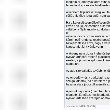
megjelölni, amely az adat felhasz
fennálló - kapcsolatot hitelt érde
A kérelem teljesítését meg kell 
célját, illetőleg jogalapját nem 
Ha a keresett személlyel/személy
kíván neki(k), ez esetben a kérel
céljából a Nyilvántartó az általa
és
a) kérje írásos hozzájárulását ah
kérelmező rendelkezésére bocsá
b) tájékoztassa arról, hogy a ké
kapcsolatot fel kívánja venni.
A törvény nem biztosít lehetősége
nyilvántartásból történő piackutat
esetén, a jármű tulajdonosok, üz
átadására!
Az adatszolgáltatás további feltét
Az engedély- és a parkolási igaz
szolgáltathatók, ha a kérelem a j
használatára jogosult személyazo
A járműtulajdonos (üzemben tartó
megjelölt járműazonosító adato
nyilvántartásban szereplő adato
sorszám: 3413
(125894)