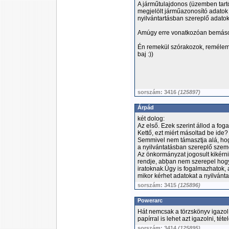
A járműtulajdonos (üzemben tartó
megjelölt járműazonosító adato
nyilvántartásban szereplő adato
Amúgy erre vonatkozóan bemásolt
Én remekül szórakozok, remélem 
baj :))
sorszám: 3416
(125897)
Árpád
két dolog:
Az első. Ezek szerint állod a foga
Kettő, ezt miért másoltad be ide?
Semmivel nem támasztja alá, hog
a nyilvántatásban szereplő szem
Az önkormányzat jogosult kikérn
rendje, abban nem szerepel hogy
iratoknak.Úgy is fogalmazhatok, 
mikor kérhet adatokat a nyilvánta
sorszám: 3415
(125896)
Powerarc
Hát nemcsak a törzskönyv igazol
papírral is lehet azt igazolni, t
sorszám: 3414
(125895)