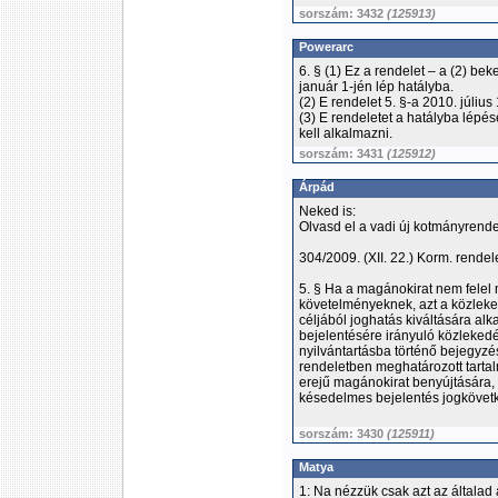
sorszám: 3432
(125913)
Powerarc
6. § (1) Ez a rendelet – a (2) be
január 1-jén lép hatályba.
(2) E rendelet 5. §-a 2010. július
(3) E rendeletet a hatályba lépés
kell alkalmazni.
sorszám: 3431
(125912)
Árpád
Neked is:
Olvasd el a vadi új kotmányrende
304/2009. (XII. 22.) Korm. rendel
5. § Ha a magánokirat nem felel 
követelményeknek, azt a közleked
céljából joghatás kiváltására alk
bejelentésére irányuló közlekedé
nyilvántartásba történő bejegyzést
rendeletben meghatározott tartal
erejű magánokirat benyújtására, v
késedelmes bejelentés jogkövet
sorszám: 3430
(125911)
Matya
1: Na nézzük csak azt az általad