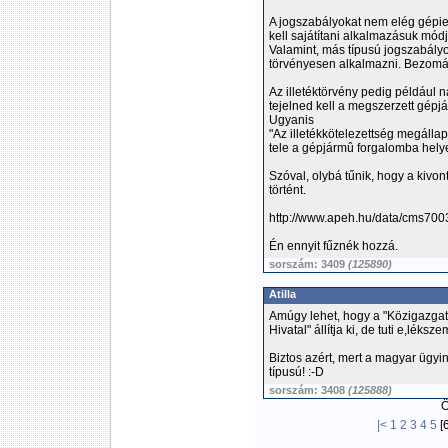
A jogszabályokat nem elég gépiese
kell sajátítani alkalmazásuk módjá
Valamint, más típusú jogszabályo
törvényesen alkalmazni. Bezomán
Az illetéktörvény pedig például n
tejelned kell a megszerzett gépjár
Ugyanis
"Az illetékkötelezettség megállap
tele a gépjármû forgalomba hely
Szóval, olybá tűnik, hogy a kivont
történt.
http://www.apeh.hu/data/cms700
Én ennyit fűznék hozzá.
sorszám: 3409
(125890)
Atilla
Amúgy lehet, hogy a "Közigazgat
Hivatal" állítja ki, de tuti e,léks
Biztos azért, mert a magyar ügyi
típusú! :-D
sorszám: 3408
(125888)
Ös
|<
1
2
3
4
5
[