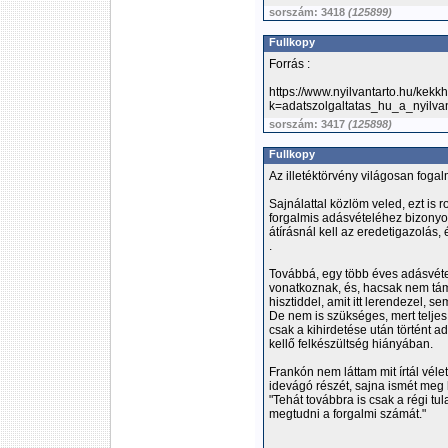
sorszám: 3418
(125899)
Fullkopy
Forrás :
https://www.nyilvantarto.hu/kekk
k=adatszolgaltatas_hu_a_nyilva
sorszám: 3417
(125898)
Fullkopy
Az illetéktörvény világosan fogal
Sajnálattal közlöm veled, ezt is r
forgalmis adásvételéhez bizonyos
átírásnál kell az eredetigazolás,
.
Továbbá, egy több éves adásvétel
vonatkoznak, és, hacsak nem táma
hisztiddel, amit itt lerendezel, 
De nem is szükséges, mert teljes
csak a kihirdetése után történt a
kellő felkészültség hiányában.
Frankón nem láttam mit írtál vél
idevágó részét, sajna ismét meg k
"Tehát továbbra is csak a régi tu
megtudni a forgalmi számát."