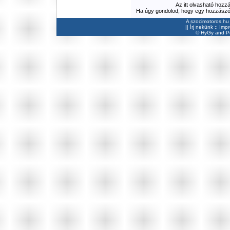
Az itt olvasható hozz
Ha úgy gondolod, hogy egy hozzászólás
A szocimotoros.hu 
||
Írj nekünk
::
Imp
©
HyGy
and Pee