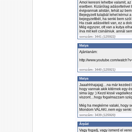
Amol keresni lehetbe valamit, az 
esetben. Kizárólag adásvltelivel 
évigvannak alistán, tehát az bem
Bejegyzett tulajbál lehet kérnui a
bejegyzettbél, ha senki bem szól 
Ha csak adásvételi van, ez a dol
Még egyszer, ott van a kutya elh
írva mit kell csinálniuk. annál 
sorszám: 3441
(125922)
Matya
Ajánlanám:
http://www.youtube.com/watc
sorszám: 3440
(125921)
Matya
Jaaahhhajajajj....na már kezded 
hogy vannak akik kitérnek egy ész
sima ügy :) Kezd kissé vagdalko
viszont....hogy fogalmazzam szép
Még ha megkérne valaki, hogy segí
Mondom VALAKI..nem egy senki 
sorszám: 3439
(125920)
Árpád
Vagy fogadj, vagy ismerd el vere