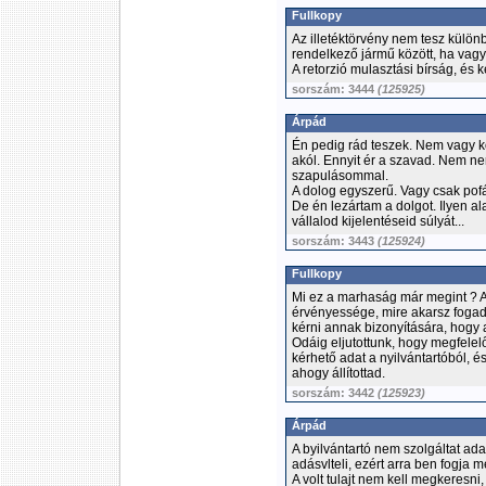
Fullkopy
Az illetéktörvény nem tesz külön
rendelkező jármű között, ha vagyo
A retorzió mulasztási bírság, és 
sorszám: 3444
(125925)
Árpád
Én pedig rád teszek. Nem vagy ko
akól. Ennyit ér a szavad. Nem ne
szapulásommal.
A dolog egyszerű. Vagy csak pofá
De én lezártam a dolgot. Ilyen a
vállalod kijelentéseid súlyát...
sorszám: 3443
(125924)
Fullkopy
Mi ez a marhaság már megint ? A
érvényessége, mire akarsz fogadni
kérni annak bizonyítására, hogy 
Odáig eljutottunk, hogy megfelel
kérhető adat a nyilvántartóból, és
ahogy állítottad.
sorszám: 3442
(125923)
Árpád
A byilvántartó nem szolgáltat ada
adásvlteli, ezért arra ben fogja m
A volt tulajt nem kell megkeresni