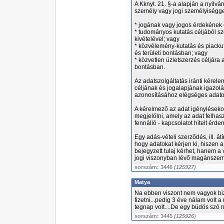
A Kknyt. 21. §-a alapján a nyilv
személy vagy jogi személyiségge
* jogának vagy jogos érdekének
* tudományos kutatás céljából s
kivételével; vagy
* közvélemény-kutatás és piackut
és területi bontásban; vagy
* közvetlen üzletszerzés céljára 
bontásban.
Az adatszolgáltatás iránti kérel
céljának és jogalapjának igazolá
azonosításához elégséges adato
A kérelmező az adat igénylésekor 
megjelölni, amely az adat felhasz
fennálló - kapcsolatot hitelt érde
Egy adás-vételi szerződés, ill. á
hogy adatokat kérjen ki, hiszen a
bejegyzett tulaj kérhet, hanem 
jogi viszonyban lévő magánszemé
sorszám: 3446
(125927)
Matya
Na ebben viszont nem vagyok bizt
fizetni...pedig 3 éve nálam volt 
tegnap volt....De egy büdös szó né
sorszám: 3445
(125926)