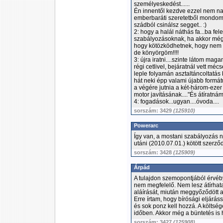
személyeskedést......
Én innentől kezdve ezzel nem na
emberbaráti szeretetből mondom, 
szádból csinálsz segget.. :)
2: hogy a halál náthás fa...ba fel
szabályozásoknak, ha akkor még 
hogy kötözködhetnek, hogy nem 
de könyörgöm!!!!
3: újra iratni....szinte látom ma
régi cetlivel, bejáratnál vett méc
leple folyamán asztaltáncoltatá
hát neki épp valami újabb formát
a végére jutnia a két-három-ezer
motor javításának...."És átíratná
4: fogadások...ugyan....óvoda....
sorszám: 3429
(125910)
Powerarc
Így van, a mostani szabályozás 
utáni (2010.07.01.) kötött szerző
sorszám: 3428
(125909)
Árpád
A tulajdon szemopontjából érvéby
nem megfelelő. Nem lesz átírhata
aláírását, miután meggyőződött a
Erre írtam, hogy bírósági eljárá
és sok ponz kell hozzá. A költség
időben. Akkor még a büntetés is 
sorszám: 3427
(125908)