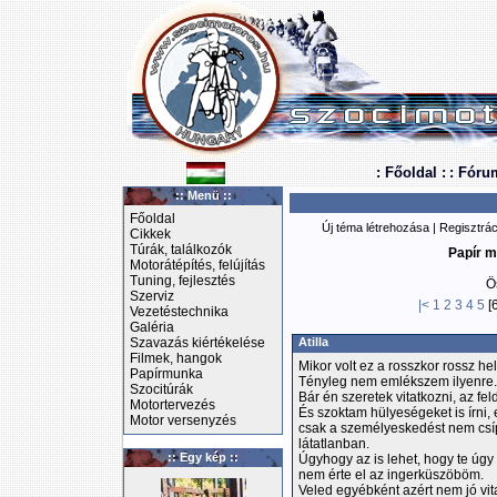
: Főoldal :
: Fóru
:: Menü ::
Főoldal
Új téma létrehozása
|
Regisztrác
Cikkek
Túrák, találkozók
Papír m
Motorátépítés, felújítás
Tuning, fejlesztés
Ö
Szerviz
|<
1
2
3
4
5
[
Vezetéstechnika
Galéria
Szavazás kiértékelése
Atilla
Filmek, hangok
Mikor volt ez a rosszkor rossz he
Papírmunka
Tényleg nem emlékszem ilyenre.
Szocitúrák
Bár én szeretek vitatkozni, az fel
Motortervezés
És szoktam hülyeségeket is írni,
Motor versenyzés
csak a személyeskedést nem csíp
látatlanban.
:: Egy kép ::
Úgyhogy az is lehet, hogy te úgy
nem érte el az ingerküszöböm.
Veled egyébként azért nem jó vita