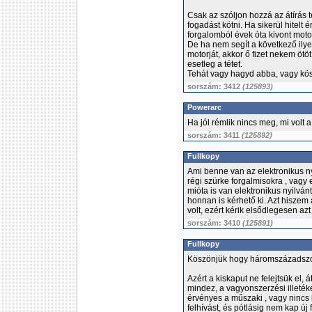
Csak az szóljon hozzá az átírás 
fogadást kötni. Ha sikerül hitelt 
forgalomból évek óta kivont motort
De ha nem segít a következő ilye
motorját, akkor ő fizet nekem ötö
esetleg a tétet.
Tehát vagy hagyd abba, vagy kö
sorszám: 3412
(125893)
Powerarc
Ha jól rémlik nincs meg, mi volt
sorszám: 3411
(125892)
Fullkopy
Ami benne van az elektronikus ny
régi szürke forgalmisokra , vagy
mióta is van elektronikus nyilvánt
honnan is kérhető ki. Azt hiszem
volt, ezért kérik elsődlegesen azt
sorszám: 3410
(125891)
Fullkopy
Köszönjük hogy háromszázadszorr
Azért a kiskaput ne felejtsük el,
mindez, a vagyonszerzési illetéke
érvényes a műszaki , vagy nincs 
felhívást, és pótlásig nem kap új 