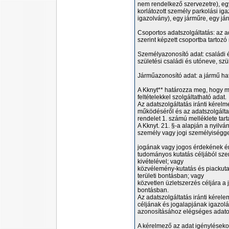
nem rendelkező szervezetre), eg
korlátozott személy parkolási ig
igazolvány), egy járműre, egy j
Csoportos adatszolgáltatás: az 
szerint képzett csoportba tartozó
Személyazonosító adat: családi é
születési családi és utóneve, szü
Járműazonosító adat: a jármű ha
A Kknyt** határozza meg, hogy 
feltételekkel szolgáltatható adat.
Az adatszolgáltatás iránti kérelm
működéséről és az adatszolgáltat
rendelet 1. számú melléklete tar
A Kknyt. 21. §-a alapján a nyilv
személy vagy jogi személyiségge
jogának vagy jogos érdekének é
tudományos kutatás céljából sz
kivételével; vagy
közvélemény-kutatás és piackutat
területi bontásban; vagy
közvetlen üzletszerzés céljára a 
bontásban.
Az adatszolgáltatás iránti kérel
céljának és jogalapjának igazolá
azonosításához elégséges adato
A kérelmező az adat igénylésekor 