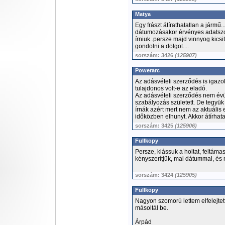
Matya
Egy frászt átírathatatlan a jármű
dátumozásakor érvényes adatszolg
írniuk..persze majd vinnyog kics
gondolni a dolgot....
sorszám: 3426
(125907)
Powerarc
Az adásvételi szerződés is igazol
tulajdonos volt-e az eladó.
Az adásvételi szerződés nem évül
szabályozás született. De tegyük 
írnák azért mert nem az aktuális 
időközben elhunyt. Akkor átírhat
sorszám: 3425
(125906)
Fullkopy
Persze, kiássuk a holtat, feltám
kényszerítjük, mai dátummal, és 
sorszám: 3424
(125905)
Fullkopy
Nagyon szomorú lettem elfelejtet
másoltál be.
Árpád