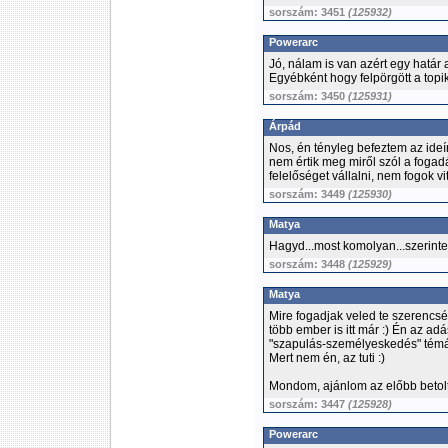
sorszám: 3451
(125932)
Powerarc
Jó, nálam is van azért egy határ a
Egyébként hogy felpörgött a topik, 
sorszám: 3450
(125931)
Árpád
Nos, én tényleg befeztem az ideí
nem értik meg miről szól a fogadás
felelőséget vállalni, nem fogok 
sorszám: 3449
(125930)
Matya
Hagyd...most komolyan...szerinte
sorszám: 3448
(125929)
Matya
Mire fogadjak veled te szerencs
több ember is itt már :) Én az ad
"szapulás-személyeskedés" témáb
Mert nem én, az tuti :)
Mondom, ajánlom az előbb betolt
sorszám: 3447
(125928)
Powerarc