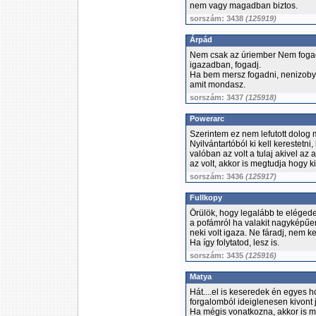
nem vagy magadban biztos.
sorszám: 3438
(125919)
Árpád
Nem csak az úriember Nem fogad
igazadban, fogadj.
Ha bem mersz fogadni, nenizobyí
amit mondasz.
sorszám: 3437
(125918)
Powerarc
Szerintem ez nem lefutott dolog 
Nyilvántartóból ki kell kerestetni,
valóban az volt a tulaj akivel a
az volt, akkor is megtudja hogy 
sorszám: 3436
(125917)
Fullkopy
Örülök, hogy legalább te elége
a pofámról ha valakit nagyképűe
neki volt igaza. Ne fáradj, nem k
Ha így folytatod, lesz is.
sorszám: 3435
(125916)
Matya
Hát....el is keseredek én egyes ho
forgalomból ideiglenesen kivont j
Ha mégis vonatkozna, akkor is m