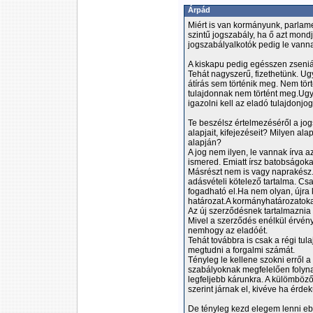
Árpád
Miért is van kormányunk, parlame
szintű jogszabály, ha ő azt mond
jogszabályalkotók pedig le vann
A kiskapu pedig egésszen zseniális
Tehát nagyszerű, fizethetünk. Ugy
átírás sem történik meg. Nem tört
tulajdonnak nem történt meg.Ugy
igazolni kell az eladó tulajdonjo
Te beszélsz értelmezéséről a jo
alapjait, kifejezéseit? Milyen ala
alapján?
A jog nem ilyen, le vannak írva 
ismered. Emiatt írsz batobságoka
Másrészt nem is vagy naprakész.
adásvételi kötelező tartalma. Cs
fogadható el.Ha nem olyan, újra k
határozat.A kormányhatározatoka
Az új szerződésnek tartalmaznia 
Mivel a szerződés enélkül érvény
nemhogy az eladóét.
Tehát továbbra is csak a régi tul
megtudni a forgalmi számát.
Tényleg le kellene szokni erről
szabályoknak megfelelően folyn
legfeljebb kárunkra. A külömböz
szerint járnak el, kivéve ha érd
De tényleg kezd elegem lenni eb