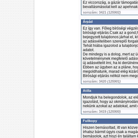
Ez viccország, a gázár támogatás
bevallásmásolat kell az apehnak 
sorszám: 3421
(125902)
Árpád
Ez így van. Főleg bíróségi végzés,
bírósági eljárás.Csak az a gond,
bejegyzett tulajdonos járhat el, ki
az adásvételiben szereplő forga
Tehát hiába igazolod a tulajdonj
adatot.
De mindegy is a dolog, mert az ü
követelménynek megfelelő adásvét
új adásvételit írni, ha ki derüln
Ebben az ügyben az a pláne, hog
megoldhatunk, marad elég kizáró
Bírósági eljárás nélkül nem meg
sorszám: 3420
(125901)
Atilla
Mondjuk ha belegondolok, az elég
igazolást, hogy az okmányirodána
nekünk azokat az adatokat, amit c
sorszám: 3419
(125900)
Fullkopy
Hiszen bemásoltad, itt van közve
írhatsz bármit úgyis csak a magáé
bemásolok, azt hiszi én találtam k