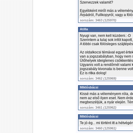
Szervezzek valamit?
Egyébként miről más a vélemén
Árpádról, Fullkopyról, vagy a fölö
sorszám: 3463
(125970)
Atilla
Nyugi van, nem kell küzdeni.:-D
Szerintem a tulaj sok infót kapott
A többi csak fölösleges szájtépés
Az oldalkocsi témával egyet érte
van a jogszabályban, hogy nem s
Ülőhelyek ideiglenes csökkentés
Ugyanis volt a rendőrnél valami
jogszabály kivonata is benne volt
Ez is ritka dolog!
sorszám: 3462
(125969)
Miklósbácsi
Kissé más a véleményem róla, d
nem az első ilyen eset. Nem ér
megbeszéljük, a nyár elején. Tén
sorszám: 3461
(125962)
Miklósbácsi
Te jó ég... mi történt itt a hétvégén
sorszám: 3460
(125961)