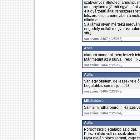
szabványos, illetõleg jármûtípus
amennyiben a jármû egyébként v
4 a gyártómû által rendszeresíte
felszerelése, amennyiben a moto
alkalmas;
5 a jármû olyan mértékû megvált
engedély nélkül megvalósíthatón
stb.).
sorszám: 3467
(125987)
Atilla
akarom mondani: nem leszek felel
Már megint az a kurva Freud... :-
sorszám: 3466
(125980)
Atilla
Van egy ötletem, de leszek felel
Legalábbis semmi jót... :-D
sorszám: 3465
(125979)
Miklósbácsi
Szinte mindháromról :) Ha szervez
sorszám: 3464
(125974)
Atilla
Pörgött kicsit legalább az oldal.
Persze rövid volt és csak átmeneti
Nyár elején nincs semmi, vagy cs