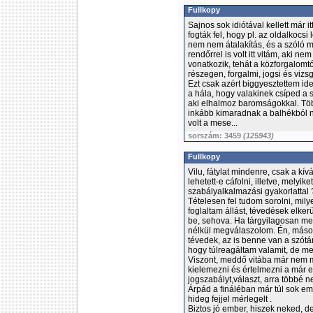
Fullkopy
Sajnos sok idiótával kellett már
fogták fel, hogy pl. az oldalkocsi
nem nem átalakítás, és a szóló m
rendőrrel is volt itt vitám, aki n
vonatkozik, tehát a közforgalom
részegen, forgalmi, jogsi és vizs
Ezt csak azért biggyesztettem id
a hála, hogy valakinek csíped a sz
aki elhalmoz baromságokkal. Töb
inkább kimaradnak a balhékból n
volt a mese...
sorszám: 3459
(125943)
Fullkopy
Vilu, fátylat mindenre, csak a kí
lehetett-e cáfolni, illetve, mely
szabályalkalmazási gyakorlattal 
Tételesen fel tudom sorolni, mi
foglaltam állást, tévedések elk
be, sehova. Ha tárgyilagosan me
nélkül megválaszolom. Én, mások
tévedek, az is benne van a szótá
hogy túlreagáltam valamit, de 
Viszont, meddő vitába már nem 
kielemezni és értelmezni a már 
jogszabályt,választ, arra többé
Árpád a fináléban már túl sok em
hideg fejjel mérlegelt .
Biztos jó ember, hiszek neked, d