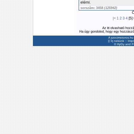
elérni.
sorszám: 3458
(125942)
Ös
|<
1
2
3
4
[5]
Az itt olvasható hozz
Ha úgy gondolod, hogy egy hozzászólás
A szocimotoros.hu 
||
Írj nekünk
::
Imp
©
HyGy
and Pee