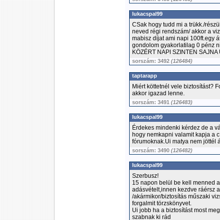
lukacspal99
CSak hogy tudd mi a trükk./részük
neved régi rendszám/ akkor a vi
mabisz díjat ami napi 100ft.egy 
gondolom gyakorlatilag 0 pénz 
KÖZÉRT NAPI SZINTEN SAJNA
sorszám: 3492
(126484)
taptarapp
Miért köttetnél vele biztosítást?
akkor igazad lenne.
sorszám: 3491
(126483)
lukacspal99
Érdekes mindenki kérdez de a vál
hogy nemkapni valamit kapja a 
fórumoknak.Ui matya nem jöttél á
sorszám: 3490
(126482)
lukacspal99
Szerbusz!
15 napon belül be kell menned a
adásvételt,innen kezdve ráérsz a 
/akármikor/biztosítás műszaki v
forgalmit törzskönyvet.
Ui jobb ha a biztosítást most me
szabnak ki rád