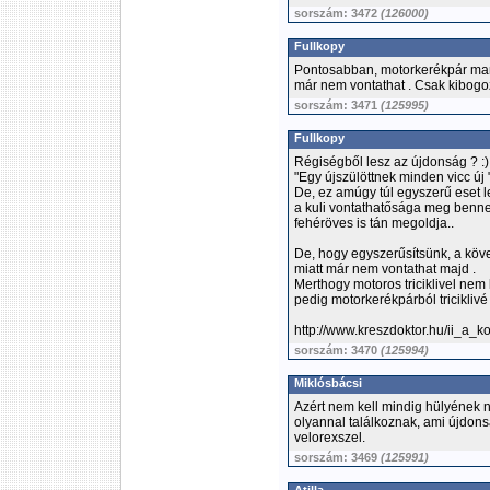
sorszám: 3472
(126000)
Fullkopy
Pontosabban, motorkerékpár mara
már nem vontathat . Csak kibog
sorszám: 3471
(125995)
Fullkopy
Régiségből lesz az újdonság ? :)
"Egy újszülöttnek minden vicc új 
De, ez amúgy túl egyszerű eset le
a kuli vontathatősága meg benne 
fehéröves is tán megoldja..
De, hogy egyszerűsítsünk, a köve
miatt már nem vontathat majd .
Merthogy motoros triciklivel nem 
pedig motorkerékpárból triciklivé 
http://www.kreszdoktor.hu/ii_a_
sorszám: 3470
(125994)
Miklósbácsi
Azért nem kell mindig hülyének n
olyannal találkoznak, ami újdonsá
velorexszel.
sorszám: 3469
(125991)