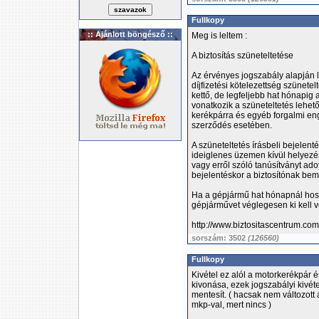
Fullkopy
:: Ajánlott böngésző ::
Meg is leltem :
A biztosítás szüneteltetése
Az érvényes jogszabály alapján le
díjfizetési kötelezettség szünet
kettő, de legfeljebb hat hónapig
vonatkozik a szüneteltetés lehe
kerékpárra és egyéb forgalmi eng
szerződés esetében.
A szüneteltetés írásbeli bejelent
ideiglenes üzemen kívül helyezé
vagy erről szóló tanúsítványt adot
bejelentéskor a biztosítónak bem
Ha a gépjármű hat hónapnál hoss
gépjárművet véglegesen ki kell v
http://www.biztositascentrum.com
sorszám: 3502
(126560)
Fullkopy
Kivétel ez alól a motorkerékpár
kivonása, ezek jogszabályi kivét
mentesít. ( hacsak nem változot
mkp-val, mert nincs )