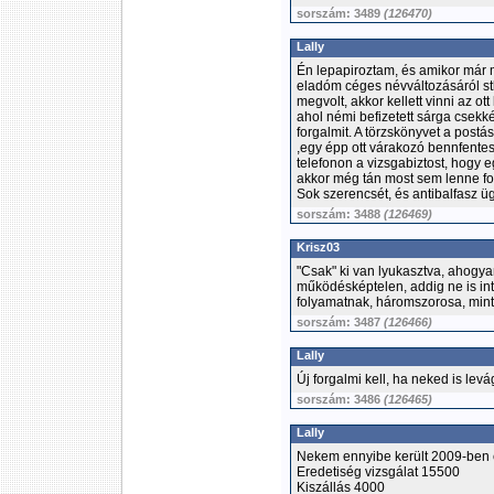
sorszám: 3489
(126470)
Lally
Én lepapiroztam, és amikor már 
eladóm céges névváltozásáról st
megvolt, akkor kellett vinni az o
ahol némi befizetett sárga csek
forgalmit. A törzskönyvet a postá
,egy épp ott várakozó bennfentes
telefonon a vizsgabiztost, hogy e
akkor még tán most sem lenne f
Sok szerencsét, és antibalfasz üg
sorszám: 3488
(126469)
Krisz03
"Csak" ki van lyukasztva, ahogyan
működésképtelen, addig ne is in
folyamatnak, háromszorosa, mint
sorszám: 3487
(126466)
Lally
Új forgalmi kell, ha neked is levá
sorszám: 3486
(126465)
Lally
Nekem ennyibe került 2009-ben
Eredetiség vizsgálat 15500
Kiszállás 4000