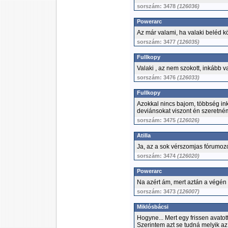
sorszám: 3478
(126036)
Powerarc
Az már valami, ha valaki beléd k
sorszám: 3477
(126035)
Fullkopy
Valaki , az nem szokott, inkább val
sorszám: 3476
(126033)
Fullkopy
Azokkal nincs bajom, többség in
deviánsokat viszont én szeretném
sorszám: 3475
(126026)
Atilla
Ja, az a sok vérszomjas fórumozó, 
sorszám: 3474
(126020)
Powerarc
Na azért ám, mert aztán a végén 
sorszám: 3473
(126007)
Miklósbácsi
Hogyne... Mert egy frissen avatot
Szerintem azt se tudná melyik az 