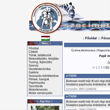
: Főoldal :
: Fóru
:: Menü ::
Főoldal
Új téma létrehozása
|
Regisztrác
Cikkek
Túrák, találkozók
Papír m
Motorátépítés, felújítás
Tuning, fejlesztés
Ö
Szerviz
|<
1
2
3
4
[5]
Vezetéstechnika
Galéria
Szavazás kiértékelése
e-TS250
Filmek, hangok
Biztosan esett már itt szó régi d
Papírmunka
hivatalos papírozás érdekelne. Me
Szocitúrák
sorszám: 3507
(126624)
Motortervezés
Motor versenyzés
e-TS250
:: Egy kép ::
Biztosan esett már itt szó régi d
hivatalos papírozás érdekelne. Me
sorszám: 3506
(126623)