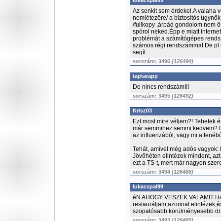
lukacspal99
Az senkit sem érdekel.A valaha v
nemlétezőre/ a biztosítós ügynök
/fullkopy ,árpád gondolom nem ö
spórol neked.Épp e miatt interne
problémát a számítógépes rendsz
számos régi rendszámmal.De pl 
segít
sorszám: 3496
(126494)
taptarapp
De nincs rendszám!!!
sorszám: 3495
(126492)
Krisz03
Ezt most mire véljem?! Tehetek 
már semmihez semmi kedvem? R
az influenzából, vagy mi a fenéből
Tehát, amivel még adós vagyok:
Jövőhéten elintézek mindent, azt
ezt a TS-t, mert már nagyon szer
sorszám: 3494
(126488)
lukacspal99
éN AHOGY VESZEK VALAMIT HA 
restauráljam,azonnal elintézek,é
szopatósabb körülményesebb drág
sorszám: 3493
(126485)