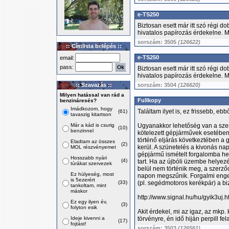
e-TS250
Biztosan esett már itt szó régi d
hivatalos papírozás érdekelne. Me
sorszám: 3505
(126622)
:: Címlista belépés ::
e-TS250
email:
pass:
Biztosan esett már itt szó régi d
hivatalos papírozás érdekelne. Me
:: Szavazás ::
sorszám: 3504
(126620)
Milyen hatással van rád a
Fullkopy
benzináresés?
Imádkozom, hogy
Találtam ilyet is, ez frissebb, eb
(61)
tavaszig kitartson
Már a kád is csurig
Ugyanakkor lehetőség van a szer
(10)
benzinnel
kötelezett gépjárművek esetében
történő eljárás következtében a
Eladtam az összes
(2)
kerül. A szünetelés a kivonás nap
MOL részvényemet
gépjármű ismételt forgalomba he
Hosszabb nyári
(4)
tart. Ha az újbóli üzembe helyez
túrákat szervezek
belül nem történik meg, a szerző
Ez hülyeség, most
napon megszűnik. Forgalmi enge
is 5ezerért
(33)
(pl. segédmotoros kerékpár) a bi
tankoltam, mint
máskor
http://www.signal.hu/hu/gyik3uj.h
Ez egy ilyen év,
(3)
folyton esik
Akit érdekel, mi az igaz, az mkp
Ideje kivenni a
törvényre, én idő hiján perpill fe
(17)
fojtást!
sorszám: 3503
(126561)