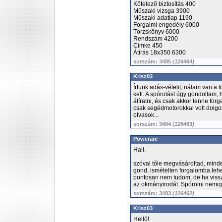
Kötelező biztosítás 400
Műszaki vizsga 3900
Műszaki adatlap 1190
Forgalmi engedély 6000
Törzskönyv 6000
Rendszám 4200
Címke 450
Átírás 18x350 6300
sorszám: 3485
(126464)
Krisz03
Írtunk adás-vételit, nálam van a 
kell. A spórolást úgy gondoltam,
átíratni, és csak akkor lenne f
csak segédmotorokkal volt dolg
olvasok...
sorszám: 3484
(126463)
Powerarc
Hali,
szóval tőle megvásároltad, mi
gond, ismételten forgalomba lehe
pontosan nem tudom, de ha visszao
az okmányirodát. Spórolni nemige
sorszám: 3483
(126462)
Krisz03
Helló!