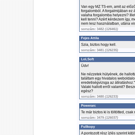
Van egy MZ TS-em, amit az előző
forgalomból. A forgalmijában ez 
valaha forgalomba helyezni? Ille
kell tenni? Azért kérdezem így, me
nem lesz használatban, utána vis
sorszám: 3482
(126461)
Fejes Attila
Szia, biztos hogy kell.
sorszám: 3481
(126235)
LoLSoft
Üdv!
Ne nézzetek hülyének, de hallot
találtam egy hivatalos weboldalo
eredetiségvizsga az átíratáshoz."
Valaki hallott erről valamit? Besz
egész?
sorszám: 3480
(126233)
Powerarc
Te már biztos ki is töltötted, csa
sorszám: 3479
(126037)
Fullkopy
A pontozott rész ízlés szerint kit