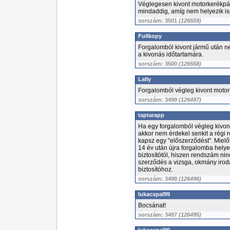
Véglegesen kivont motorkerékpár u
mindaddig, amíg nem helyezik is
sorszám: 3501
(126559)
Fullkopy
Forgalomból kivont jármű után nem
a kivonás időtartamára.
sorszám: 3500
(126558)
Lally
Forgalomból végleg kivont motor
sorszám: 3499
(126497)
taptarapp
Ha egy forgalomból végleg kivont
akkor nem érdekel senkit a régi 
kapsz egy "előszerződést". Miel
14 év után újra forgalomba helye
biztosítótól, hiszen rendszám ni
szerződés a vizsga, okmány irod
biztosítóhoz.
sorszám: 3498
(126496)
lukacspal99
Bocsánat!
sorszám: 3497
(126495)