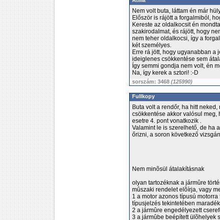
Atilla
Nem volt buta, láttam én már hüly
Először is rájött a forgalmiból, h
Kereste az oldalkocsit én mondta
szakirodalmat, és rájött, hogy n
nem teher oldalkocsi, így a forg
két személyes.
Erre rá jött, hogy ugyanabban a 
ideiglenes csökkentése sem átala
Így semmi gondja nem volt, én 
Na, így kerek a sztori! :-D
sorszám: 3468
(125990)
Fullkopy
Buta volt a rendőr, ha hitt neke
csökkentése akkor valósul meg, h
esetre 4. pont vonatkozik .
Valamint le is szerelhető, de ha 
őrizni, a soron következő vizsgán 
Nem minõsül átalakításnak
olyan tartozéknak a jármûre tört
mûszaki rendelet elõírja, vagy 
1 a motor azonos típusú motorra t
típusjelzés tekintetében maradé
2 a jármûre engedélyezett cseref
3 a jármûbe beépített ülõhelyek