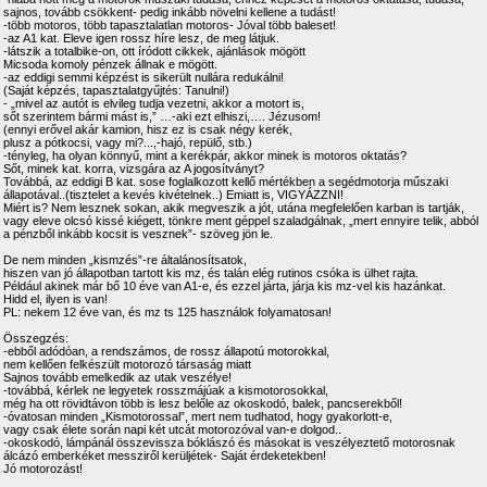
sajnos, tovább csökkent- pedig inkább növelni kellene a tudást!
-több motoros, több tapasztalatlan motoros- Jóval több baleset!
-az A1 kat. Eleve igen rossz híre lesz, de meg látjuk.
-látszik a totalbike-on, ott íródott cikkek, ajánlások mögött
Micsoda komoly pénzek állnak e mögött.
-az eddigi semmi képzést is sikerült nullára redukálni!
(Saját képzés, tapasztalatgyűjtés: Tanulni!)
- „mivel az autót is elvileg tudja vezetni, akkor a motort is,
sőt szerintem bármi mást is,” …-aki ezt elhiszi,…. Jézusom!
(ennyi erővel akár kamion, hisz ez is csak négy kerék,
plusz a pótkocsi, vagy mi?...,-hajó, repülő, stb.)
-tényleg, ha olyan könnyű, mint a kerékpár, akkor minek is motoros oktatás?
Sőt, minek kat. korra, vizsgára az A jogosítványt?
Továbbá, az eddigi B kat. sose foglalkozott kellő mértékben a segédmotorja műszaki
állapotával..(tisztelet a kevés kivételnek..) Emiatt is, VIGYÁZZNI!
Miért is? Nem lesznek sokan, akik megveszik a jót, utána megfelelően karban is tartják,
vagy eleve olcsó kissé kiégett, tönkre ment géppel szaladgálnak, „mert ennyire telik, abból
a pénzből inkább kocsit is vesznek”- szöveg jön le.
De nem minden „kismzés”-re általánosítsatok,
hiszen van jó állapotban tartott kis mz, és talán elég rutinos csóka is ülhet rajta.
Például akinek már bő 10 éve van A1-e, és ezzel járta, járja kis mz-vel kis hazánkat.
Hidd el, ilyen is van!
PL: nekem 12 éve van, és mz ts 125 használok folyamatosan!
Összegzés:
-ebből adódóan, a rendszámos, de rossz állapotú motorokkal,
nem kellően felkészült motorozó társaság miatt
Sajnos tovább emelkedik az utak veszélye!
-továbbá, kérlek ne legyetek rosszmájúak a kismotorosokkal,
még ha ott rövidtávon több is lesz belőle az okoskodó, balek, pancserekből!
-óvatosan minden „Kismotorossal”, mert nem tudhatod, hogy gyakorlott-e,
vagy csak élete során napi két utcát motorozóval van-e dolgod..
-okoskodó, lámpánál összevissza bóklászó és másokat is veszélyeztető motorosnak
álcázó emberkéket messziről kerüljétek- Saját érdeketekben!
Jó motorozást!