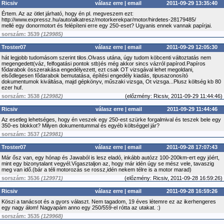
Ricsiv
válasz erre
|
email
2011-09-29 13:35:40
Értem. Az az ötlet járható, hogy én pl. megveszem ezt:
http://www.expressz.hu/auto/alkatresz/motorkerekpar/motor/hirdetes-28179485/
mellé egy donormotort és felépíteni erre egy 250-eset? Ugyanis ennek vannak papírjai.
sorszám: 3539
(129985)
Troster07
válasz erre
|
email
2011-09-29 12:05:30
hát legjobb tudomásom szerint tilos.Olvass utána, úgy tudom köbcenti változtatás nem
megengedett(váz, felfogatási pontok stb)és még akkor sincs vázról papírod.Papíros
fődarabok összerakása engedélyezett, ezt csak OT vizsgával lehet megoldani,
elsődlegesen fődarabok bemutatása, építési engedély kiadás, tipusazonosító
dokumentumok kiváltása, majd gépkönyv, műszaki vizsga, Ot vizsga...Plusz költség kb 80
ezer huf.
sorszám: 3538
(129982)
(
előzmény:
Ricsiv, 2011-09-29 11:44:46)
Ricsiv
válasz erre
|
email
2011-09-29 11:44:46
Az esetleg lehetséges, hogy én veszek egy 250-est szürke forgalmival és teszek bele egy
350-es blokkot? Milyen dokumentummal és egyéb költséggel jár?
sorszám: 3537
(129981)
Troster07
válasz erre
|
email
2011-09-28 17:07:43
Már ősz van, egy hónap és Jawaból is lesz eladó, inkább autózz 100-200km-ert egy jóért,
mint egy bizonytalant vegyél.Vígasztaljon az, hogy már idén úgy se mész vele, tavaszig
meg van idő.(bár a téli motorozás se rossz,idén nekem télre is a motor marad)
sorszám: 3536
(129971)
(
előzmény:
Ricsiv, 2011-09-28 16:59:26)
Ricsiv
válasz erre
|
email
2011-09-28 16:59:26
Köszi a tanácsot és a gyors választ. Nem tagadom, 19 éves létemre ez az ikerhengeres
egy nagy álom! Nagyapám anno egy 250/559-el rótta az utakat. :)
sorszám: 3535
(129968)