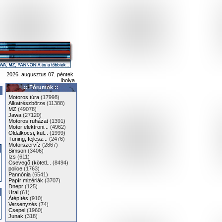
2026. augusztus 07. péntek
Ibolya
:: Fórumok ::
Motoros túra
(17998)
Alkatrészbörze
(11388)
MZ
(49078)
Jawa
(27120)
Motoros ruházat
(1391)
Motor elektroni...
(4962)
Oldalkocsi, kul...
(1999)
Tuning, fejlesz...
(2476)
Motorszervíz
(2867)
Simson
(3406)
Izs
(611)
Csevegő (kötetl...
(8494)
police
(1763)
Pannónia
(6541)
Papír mizériák
(3707)
Dnepr
(125)
Ural
(61)
Átépítés
(910)
Versenyzés
(74)
Csepel
(1960)
Junak
(318)