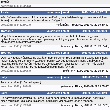
Teknőc
sorszám: 3545
(130699)
Ricsiv
válasz erre
|
email
2011-10-02 10:17:45
Köszönöm a válaszokat! Holnap megérdeklődöm, hogy helyben hogy is mennek a dolgok
és majd azután fogom további terveimet szövögetni.
sorszám: 3544
(130018)
(
előzmény:
Troster07, 2011-09-29 19:30:30)
Troster07
válasz erre
|
email
2011-09-29 19:30:30
Megoldható.A szürke forgalmi végleg is ki lehet vonva, két betű két szám legyen a
nyilvántartásában, és a benne szereplő tulajjal írj tulajdonjog átruházási szerződést, melyet
megvehetsz a nyomtatványboltban.
sorszám: 3543
(129994)
(
előzmény:
Ricsiv, 2011-09-29 13:35:40)
Troster07
válasz erre
|
email
2011-09-29 19:26:08
Ocsmányirodája válogatja, de általában nem keresnek róla semmit, hisz azt se tudni, hogy
melyik körzethez van jelentve.Gépben pedig csak úgy tud belépni, hogy a nyílvántartó
hivatalba belép egy egyéni kóddal, és a megkeresett rendszámot (mert nem név alapján
keres) át is kell írnia.Ezt biztos forrásból tudom, hogy így van:)
sorszám: 3542
(129993)
(
előzmény:
Lally, 2011-09-29 15:54:40)
Lally
válasz erre
|
email
2011-09-29 15:57:53
Persze, az ötlet jó. De ne kapkodj.
sorszám: 3541
(129990)
(
előzmény:
Ricsiv, 2011-09-29 13:35:40)
Lally
válasz erre
|
email
2011-09-29 15:54:40
Ha nagyon beleszerettél a 350-esbe , akkor nézz utána az okmányirodában. hogy miért
nincs forgalmija, ki a jogos tulajdonos, a tulajdoni viszonyokat lehet-e rendezni.
sorszám: 3540
(129988)
(
előzmény:
Ricsiv, 2011-09-28 16:59:26)