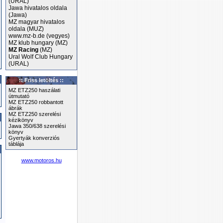
(URAL)
Jawa hivatalos oldala
(Jawa)
MZ magyar hivatalos
oldala (MUZ)
www.mz-b.de (vegyes)
MZ klub hungary (MZ)
MZ Racing
(MZ)
Ural Wolf Club Hungary
(URAL)
:: Friss letöltés ::
MZ ETZ250 haszálati
útmutató
MZ ETZ250 robbantott
ábrák
MZ ETZ250 szerelési
kézikönyv
Jawa 350/638 szerelési
könyv
Gyertyák konverziós
táblája
www.motoros.hu