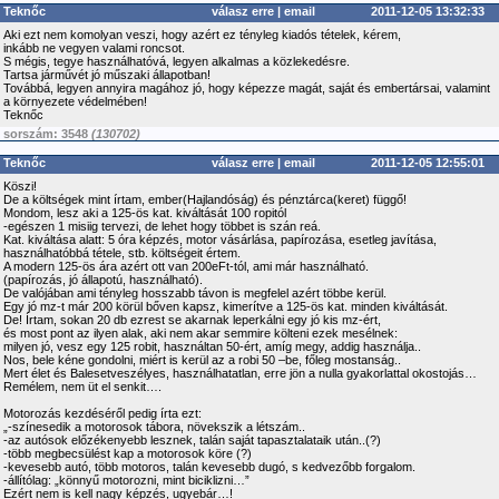
Teknőc
válasz erre
|
email
2011-12-05 13:32:33
Aki ezt nem komolyan veszi, hogy azért ez tényleg kiadós tételek, kérem,
inkább ne vegyen valami roncsot.
S mégis, tegye használhatóvá, legyen alkalmas a közlekedésre.
Tartsa járművét jó műszaki állapotban!
Továbbá, legyen annyira magához jó, hogy képezze magát, saját és embertársai, valamint
a környezete védelmében!
Teknőc
sorszám: 3548
(130702)
Teknőc
válasz erre
|
email
2011-12-05 12:55:01
Köszi!
De a költségek mint írtam, ember(Hajlandóság) és pénztárca(keret) függő!
Mondom, lesz aki a 125-ös kat. kiváltását 100 ropitól
-egészen 1 misiig tervezi, de lehet hogy többet is szán reá.
Kat. kiváltása alatt: 5 óra képzés, motor vásárlása, papírozása, esetleg javítása,
használhatóbbá tétele, stb. költségeit értem.
A modern 125-ös ára azért ott van 200eFt-tól, ami már használható.
(papírozás, jó állapotú, használható).
De valójában ami tényleg hosszabb távon is megfelel azért többe kerül.
Egy jó mz-t már 200 körül bőven kapsz, kimerítve a 125-ös kat. minden kiváltását.
De! Írtam, sokan 20 db ezrest se akarnak leperkálni egy jó kis mz-ért,
és most pont az ilyen alak, aki nem akar semmire költeni ezek mesélnek:
milyen jó, vesz egy 125 robit, használtan 50-ért, amíg megy, addig használja..
Nos, bele kéne gondolni, miért is kerül az a robi 50 –be, főleg mostanság..
Mert élet és Balesetveszélyes, használhatatlan, erre jön a nulla gyakorlattal okostojás…
Remélem, nem üt el senkit….
Motorozás kezdéséről pedig írta ezt:
„-színesedik a motorosok tábora, növekszik a létszám..
-az autósok előzékenyebb lesznek, talán saját tapasztalataik után..(?)
-több megbecsülést kap a motorosok köre (?)
-kevesebb autó, több motoros, talán kevesebb dugó, s kedvezőbb forgalom.
-állítólag: „könnyű motorozni, mint biciklizni…”
Ezért nem is kell nagy képzés, ugyebár…!