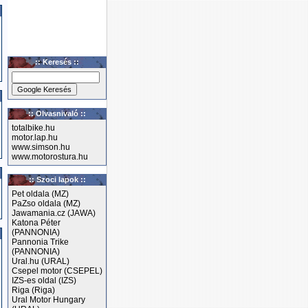
:: Keresés ::
:: Olvasnivaló ::
totalbike.hu
motor.lap.hu
www.simson.hu
www.motorostura.hu
:: Szoci lapok ::
Pet oldala (MZ)
PaZso oldala (MZ)
Jawamania.cz (JAWA)
Katona Péter
(PANNONIA)
Pannonia Trike
(PANNONIA)
Ural.hu (URAL)
Csepel motor (CSEPEL)
IZS-es oldal (IZS)
Riga (Riga)
Ural Motor Hungary