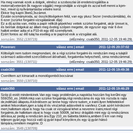
Ha meg vannak ezek a dolgok, elmész a szoboszlai úti eredetvizsgálóba a
motorral(veteránt ők nagyon vágják) megcsinálják a vizsgát és azzal kell menni a kpm-
hez, mivel új nyílvántartásba vételre kerül.
Ekkor fog kapni 3betű,3számot.
Ezután ocsmányiroda, az összköltségeken felül, van egy plusz 5ezer (rendszámtábla), és
6 ezer (szürke forgalmi vizsgálatának díja)
Ez a díj azóta van, mióta a papír nélküli gépekhez vettek szürke forgalmit, akár üreset is,
és beírtak dolgokat az állam meg évekig szépen megette, de egyszer egy már 6 éve
hallott ember adta el a P10-ét egy élő személynek.
Ezért fontos az élő tulaj ha esetleg a te papírod esik a vizsgálat alá.
sorszám: 3552
(130719)
(
előzmény:
csabi350, 2011-12-05 19:46:29)
Powerarc
válasz erre
|
email
2011-12-05 20:37:02
Költségét nem tudom megmondani, de a régi szürke forgalmi és rendszám meg a tulajtól
származó adásvételi szerződéssel átíratható, forgalomba helyezhető, sima rendszámmal.
sorszám: 3551
(130711)
(
előzmény:
csabi350, 2011-12-05 19:46:29)
csabi350
válasz erre
|
email
2011-12-05 19:49:38
Cseréltem azt kimaradt a monológomból.bocsánat
sorszám: 3550
(130710)
csabi350
válasz erre
|
email
2011-12-05 19:46:29
Szép jó estét mindenkinek.Van egy nagy problémám,a napokba hozzám fog kerűlni egy
559/250_es JAWA mkp.van szürke forgalmija,régi rendszáma és egy kis rozsda is rajta
de,inditható állapotu.A kérdésem az lenne hogy névre tudom_e iratni ilyen feltételekkel
amiket felsoroltam,igen a tulaj él és virul,tehát adásvételi is van/lesz.Csak azért kérdezem
mert,hallottam olyat is hogy ha csak ot vizsgával lehet a nevemre íratni,mivel régi
forgalmis,de hallottam olyat is hogy csak 5000ft_tal lesz drágább mint egy új rendszámos
áttírása,az pedig a rendszám ára.Egy 210_es babetta blokkra,amiben 0 km van még
teljesen gyári,egy hozzá való új gyári kipuf könyökre,és egy új gyári hátsó
lámpára,remélem megérte.:D
sorszám: 3549
(130709)