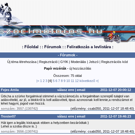
: Főoldal :
: Fórumok :
: Feliratkozás a levlistára :
- Fórumok -
Új téma létrehozása
|
Regisztráció
|
GYIK
|
Moderálás
|
Jelszó
|
Regisztrációs kód
Papír mizériák -
új hozzászólás
Összesen: 75 oldal
|<
1
2
3
[4]
5
6
7
8
9
10
11
12
következő
>|
Fejes Attila
válasz erre
|
email
2011-12-07 20:00:12
Üdv,ha a szürke forgalmival stimmel a vázszámod,és a forgalmiban szereplő tulajtol van
adásvételid, az jó, a blokkról is kell adásvételi, tipus azonosnak kell lennie,a rendszámot el
lehet hagyni, jogod van hozzá.
sorszám: 3557
(130742)
(
előzmény:
csabi350, 2011-12-07 18:48:40)
Troster07
válasz erre
|
email
2011-12-07 19:46:23
Hát igen a legális kiskapuk ebben a helyzetben bezáródtak:)
Lehet a szoba dísze is.:)
sorszám: 3556
(130741)
(
előzmény:
csabi350, 2011-12-07 18:48:40)