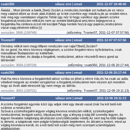
csabi350
válasz erre
|
email
2011-12-07 18:48:40
Ááááá... Most jönnek a bakik,2betü 2szám a rendszám,mondjuk ezt tudtam,de ez nincs
meg valahol eltünt az évek alatt.A blokk az ki lett cserélve egy másikra,de az eredeti nincs
már meg egy vastelepen végezte.Tehát úgy néz ki hogy van/lesz egy jáwám szürke
forgalmival,rendszám nélkül,és nem az eredeti blokkjával ami,nincs bejegyezve a
forgalmiba.Na cimbora ezzel mit kezdjek?Vagy keritek hozzá egy papiros,rendszámos
vázat vagy,elmérem kilóra:)))
sorszám: 3555
(130740)
(
előzmény:
Troster07, 2011-12-07 07:57:56)
Troster07
válasz erre
|
email
2011-12-07 07:57:56
Okmány nélkül nem megy.Milyen rendszám van rajta?3betű,3szám?
Az se gond, ha nincs kivonva véglegesen, a szürke forgalmi nincs nyílvántartva, csak
manuálisan Budapesten az irattárban.
Ha tulaj az ember, és átadja a forgalmit, rendszámot, akkor részedről nincs gond az
átírásnak!
sorszám: 3554
(130724)
(
előzmény:
csabi350, 2011-12-06 20:17:44)
csabi350
válasz erre
|
email
2011-12-06 20:17:44
Hali.Ha nincs kivonva a forgalomból akkor szóba se jöhet a névre írás,és ha csak az adás
vételivel megyek az eredet vizsgáshoz a forgalmit,rendszámot nem viszem azt mondom
hogy az évek alatt elveszett így nem megy az áttírás.
sorszám: 3553
(130721)
(
előzmény:
Troster07, 2011-12-06 19:11:13)
Troster07
válasz erre
|
email
2011-12-06 19:11:13
A szürke forgalmist egymás közt úgy adjuk mint egy darab vasat.(már ha két betű-két
számos a rendszám)
Szóval a szürkeforgalmi legyen végleg kivonva rendszám nélkül, szürkeforgalmi
rendszámmal, levágott sarkú, kilyukasztott, egy a lényeg a tulaj élő személy legyen, és
legyen hivatalos tulajdonjog átruházási szerződés(adás-vételi).Az sem baj ha több tulajon
is átment, a tulajoknak nem polgári kötelességük bejelenteni, és átíratni a motort, mivel az
végleg kivonásra került, és a két betű két szám még nem szerepel számítógépes
adatbázisban.