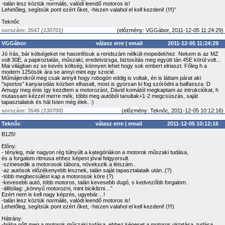
-talán lesz köztük normális, valódi leendő motoros is!
Lehetőleg, segítsük pont ezért őket, -hiszen valahol el kell kezdeni! (!!!)”
Teknőc
sorszám: 3547
(130701)
(
előzmény:
VGGábor, 2011-12-05 11:24:29)
VGGábor
válasz erre
|
email
2011-12-05 11:24:29
Jó írás, bár kölségeket ne hasonlítsuk a rendszám nélküli mopedekhez. Nekem is az MZ
volt 30E, a papiroztatás, műszaki, eredetvizsga, biztosítás meg együtt tán 45E körül volt...
Mai világban ez se kevés költség, könnyen lehet hogy sok embert elriaszt. Főleg h a
modern 125ösök ára se annyi mint egy szocié.
Műmájerokról meg csak annyit hogy robogón eddig is voltak, én is láttam párat aki
"sportos" kanyarodás közben elhasalt, most is gyorsan ki fog szóródni a balfassza :D
Amugy meg énis így kezdtem a motorozást, Dávid komától megkaptam az intrukciókat, h
mutassam kézzel merre mék, többi meg autóból tanultak+1-2 megcsúszás, saját
tapasztalatok és hál Isten még élek. :)
sorszám: 3546
(130700)
(
előzmény:
Teknőc, 2011-12-05 10:12:16)
Teknőc
válasz erre
|
email
2011-12-05 10:12:16
B125!
Előny:
- tényleg, már nagyon rég túlnyúlt a kategóriákon a motorok műszaki tudása,
és a forgalom ritmusa ehhez képest jóval felgyorsult.
-színesedik a motorosok tábora, növekszik a létszám..
-az autósok előzékenyebb lesznek, talán saját tapasztalataik után..(?)
-több megbecsülést kap a motorosok köre (?)
-kevesebb autó, több motoros, talán kevesebb dugó, s kedvezőbb forgalom.
-állítólag: „könnyű motorozni, mint biciklizni…”
Ezért nem is kell nagy képzés, ugyebár…!
-talán lesz köztük normális, valódi leendő motoros is!
Lehetőleg, segítsük pont ezért őket, -hiszen valahol el kell kezdeni! (!!!)
Hátrány:
-hiába nőtt meg a motorok műszaki tudása, ehhez képeset a motoros oktatása, tudása,