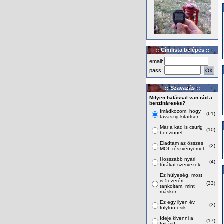
:: Címlista belépés ::
email:
pass:
:: Szavazás ::
Milyen hatással van rád a
benzináresés?
Imádkozom, hogy
(61)
tavaszig kitartson
Már a kád is csurig
(10)
benzinnel
Eladtam az összes
(2)
MOL részvényemet
Hosszabb nyári
(4)
túrákat szervezek
Ez hülyeség, most
is 5ezerért
(33)
tankoltam, mint
máskor
Ez egy ilyen év,
(3)
folyton esik
Ideje kivenni a
(17)
fojtást!