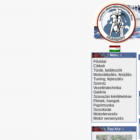
:: Menü ::
Főoldal
Cikkek
Túrák, találkozók
Motorátépítés, felújítás
Tuning, fejlesztés
Szerviz
Vezetéstechnika
Galéria
Szavazás kiértékelése
Filmek, hangok
Papírmunka
Szocitúrák
Motortervezés
Motor versenyzés
:: Egy kép ::