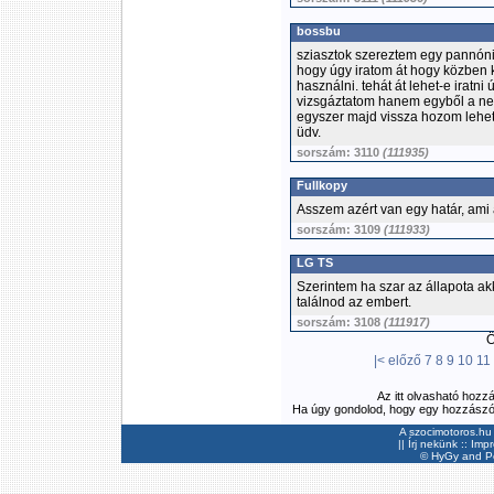
bossbu
sziasztok szereztem egy pannóni
hogy úgy iratom át hogy közben
használni. tehát át lehet-e irat
vizsgáztatom hanem egyből a ne
egyszer majd vissza hozom lehet
üdv.
sorszám: 3110
(111935)
Fullkopy
Asszem azért van egy határ, ami 
sorszám: 3109
(111933)
LG TS
Szerintem ha szar az állapota akk
találnod az embert.
sorszám: 3108
(111917)
Ös
|<
előző
7
8
9
10
11
Az itt olvasható hozz
Ha úgy gondolod, hogy egy hozzászólás
A szocimotoros.hu 
||
Írj nekünk
::
Imp
©
HyGy
and Pee