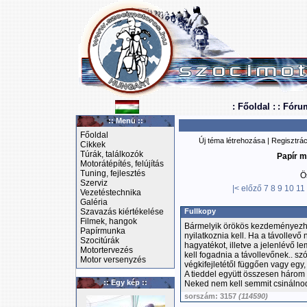
: Főoldal :
: Fóru
:: Menü ::
Főoldal
Új téma létrehozása
|
Regisztrác
Cikkek
Túrák, találkozók
Papír m
Motorátépítés, felújítás
Tuning, fejlesztés
Ö
Szerviz
|<
előző
7
8
9
10
11
Vezetéstechnika
Galéria
Szavazás kiértékelése
Fullkopy
Filmek, hangok
Bármelyik örökös kezdeményezhet
Papírmunka
nyilatkoznia kell. Ha a távollevő 
Szocitúrák
hagyatékot, illetve a jelenlévő l
Motortervezés
kell fogadnia a távollevőnek.. s
Motor versenyzés
végkifejletétől függően vagy egy, 
A tieddel együtt összesen három 
:: Egy kép ::
Neked nem kell semmit csinálnod
sorszám: 3157
(114590)