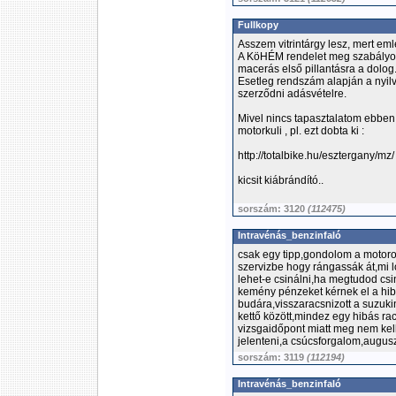
Fullkopy
Asszem vitrintárgy lesz, mert em
A KöHÉM rendelet meg szabályozza
macerás első pillantásra a dolog
Esetleg rendszám alapján a nyilván
szerződni adásvételre.
Mivel nincs tapasztalatom ebben
motorkuli , pl. ezt dobta ki :
http://totalbike.hu/esztergany/mz/
kicsit kiábrándító..
sorszám: 3120
(112475)
Intravénás_benzinfaló
csak egy tipp,gondolom a motorod
szervizbe hogy rángassák át,mi 
lehet-e csinálni,ha megtudod csin
kemény pénzeket kérnek el a hib
budára,visszaracsnizott a suzukin
kettő között,mindez egy hibás rac
vizsgaidőpont miatt meg nem kel
jelenteni,a csúcsforgalom,augus
sorszám: 3119
(112194)
Intravénás_benzinfaló