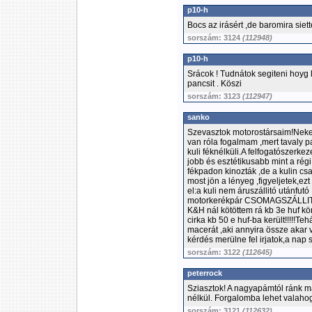
p10-h
Bocs az irásért ,de baromira siett
sorszám: 3124
(112948)
p10-h
Srácok ! Tudnátok segiteni hoyg 
pancsit . Köszi
sorszám: 3123
(112947)
sanko
Szevasztok motorostársaim!Neke
van róla fogalmam ,mert tavaly p
kuli féknélküli.A felfogatószerk
jobb és esztétikusabb mint a ré
fékpadon kinozták ,de a kulin csak
most jön a lényeg ,figyeljetek,e
el:a kuli nem áruszállitó utánfut
motorkerékpár CSOMAGSZÁLLITÓ m
K&H nál kötöttem rá kb 3e huf k
cirka kb 50 e huf-ba került!!!!!Te
macerát ,aki annyira össze akar 
kérdés merülne fel irjatok,a nap 
sorszám: 3122
(112645)
peterrock
Sziasztok! A nagyapámtól ránk 
nélkül. Forgalomba lehet valahog
sorszám: 3121
(112632)