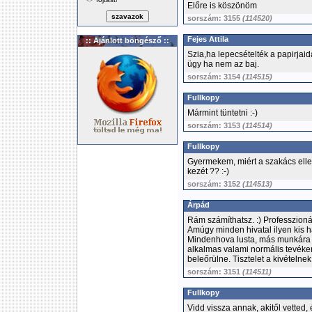
Előre is köszönöm
sorszám: 3155
(114520)
Fejes Attila
:: Ajánlott böngésző ::
Szia,ha lepecsételték a papirja
ügy ha nem az baj.
sorszám: 3154
(114515)
Fullkopy
Mármint tüntetni :-)
sorszám: 3153
(114514)
Fullkopy
Gyermekem, miért a szakács ellen
kezét ?? :-)
sorszám: 3152
(114513)
Árpád
Rám számíthatsz. :) Professzioná
Amúgy minden hivatal ilyen kis
Mindenhova lusta, más munkára a
alkalmas valami normális tevéke
beleőrülne. Tisztelet a kivételnek
sorszám: 3151
(114511)
Fullkopy
Vidd vissza annak, akitől vetted,