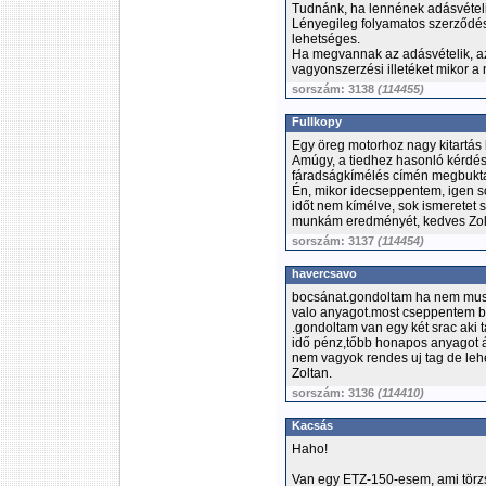
Tudnánk, ha lennének adásvételik
Lényegileg folyamatos szerződése
lehetséges.
Ha megvannak az adásvételik, az 
vagyonszerzési illetéket mikor a 
sorszám: 3138
(114455)
Fullkopy
Egy öreg motorhoz nagy kitartás k
Amúgy, a tiedhez hasonló kérdés 
fáradságkímélés címén megbukta
Én, mikor idecseppentem, igen s
időt nem kímélve, sok ismeretet 
munkám eredményét, kedves Zoltá
sorszám: 3137
(114454)
havercsavo
bocsánat.gondoltam ha nem musz
valo anyagot.most cseppentem be
.gondoltam van egy két srac aki 
idő pénz,tőbb honapos anyagot á
nem vagyok rendes uj tag de le
Zoltan
.
sorszám: 3136
(114410)
Kacsás
Haho!
Van egy ETZ-150-esem, ami törzsk