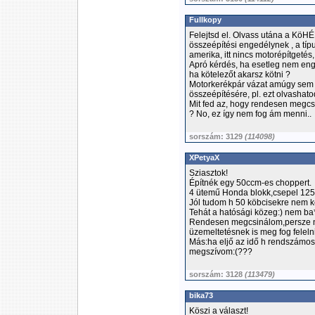
Fullkopy
Felejtsd el. Olvass utána a KöHÉ
összeépítési engedélynek , a tí
amerika, itt nincs motorépítgetés
Apró kérdés, ha esetleg nem enge
ha kötelezőt akarsz kötni ?
Motorkerékpár vázat amúgy sem 
összeépítésére, pl. ezt olvashat
Mit fed az, hogy rendesen megcs
? No, ez így nem fog ám menni..
sorszám: 3129
(114098)
XPetyaX
Sziasztok!
Építnék egy 50ccm-es choppert.
4 ütemű Honda blokk,csepel 125 
Jól tudom h 50 köbcisekre nem ke
Tehát a hatósági közeg:) nem ba*
Rendesen megcsinálom,persze n
üzemeltetésnek is meg fog felel
Más:ha eljő az idő h rendszámos
megszívom:(???
sorszám: 3128
(113479)
bika73
Köszi a választ!