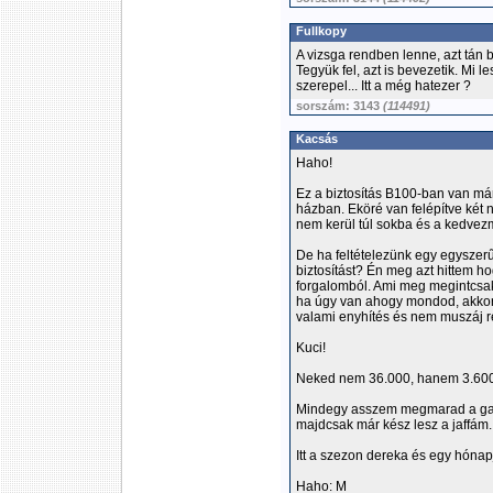
Fullkopy
A vizsga rendben lenne, azt tán be
Tegyük fel, azt is bevezetik. Mi l
szerepel... Itt a még hatezer ?
sorszám: 3143
(114491)
Kacsás
Haho!
Ez a biztosítás B100-ban van már,
házban. Eköré van felépítve két n
nem kerül túl sokba és a kedvez
De ha feltételezünk egy egyszerű 
biztosítást? Én meg azt hittem h
forgalomból. Ami meg megintcsak 
ha úgy van ahogy mondod, akkor u
valami enyhítés és nem muszáj re
Kuci!
Neked nem 36.000, hanem 3.600
Mindegy asszem megmarad a gar
majdcsak már kész lesz a jaffám.
Itt a szezon dereka és egy hóna
Haho: M