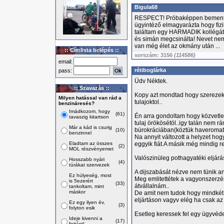
Bigula68
RESPECT! Próbaképpen bementem
ügyintéző elmagyarázta hogy fiz
találtam egy HARMADIK kollégát 
és simán megcsinálta! Nevet nem í
van még élet az okmány után ...
:: Címlista belépés ::
sorszám: 3156
(114586)
email:
rétiboglárka
pass:
Üdv Néktek.
:: Szavazás ::
Kopy azt mondtad hogy szerezek
Milyen hatással van rád a
tulajoktol..
benzináresés?
Imádkozom, hogy
(61)
Én arra gondoltam hogy közvetle
tavaszig kitartson
tulaj örökösétöl..igy talán nem r
Már a kád is csurig
bürokráciában(köztük haveromat 
(10)
benzinnel
Na annyit változott a helyzet hog
Eladtam az összes
eggyik fiát.A másik még mindig rej
(2)
MOL részvényemet
Valószinüleg pothagyatéki eljárá
Hosszabb nyári
(4)
túrákat szervezek
A dijszabását nézve nem tünik a
Ez hülyeség, most
Meg emlitettétek a vagyonszerzési 
is 5ezerért
(33)
átvállalnám..
tankoltam, mint
máskor
De amit nem tudok hogy mindkét 
eljártáson vagyv elég ha csak az
Ez egy ilyen év,
(3)
folyton esik
Esetleg keressek fel egy ügyvéd
Ideje kivenni a
(17)
fojtást!