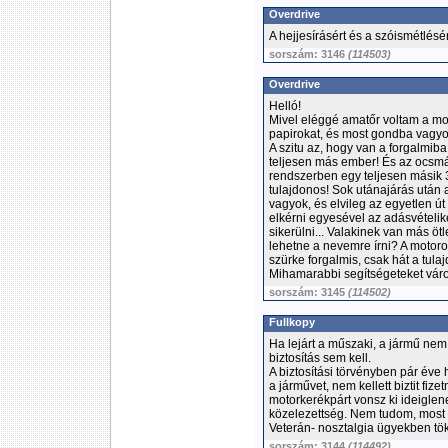
Overdrive
A hejjesírásért és a szóismétlésér
sorszám: 3146
(114503)
Overdrive
Helló!
Mivel eléggé amatőr voltam a m
papirokat, és most gondba vagyok
A szitu az, hogy van a forgalmib
teljesen más ember! És az ocsm
rendszerben egy teljesen másik 3
tulajdonos! Sok utánajárás után az
vagyok, és elvileg az egyetlen út
elkérni egyesével az adásvételike
sikerülni... Valakinek van más öt
lehetne a nevemre írni? A motor
szürke forgalmis, csak hát a tula
Mihamarabbi segítségeteket vár
sorszám: 3145
(114502)
Fullkopy
Ha lejárt a műszaki, a jármű nem
biztosítás sem kell.
A biztosítási törvényben pár éve 
a járművet, nem kellett biztit fizet
motorkerékpárt vonsz ki ideiglene
közelezettség. Nem tudom, most h
Veterán- nosztalgia ügyekben tök
sorszám: 3144
(114492)