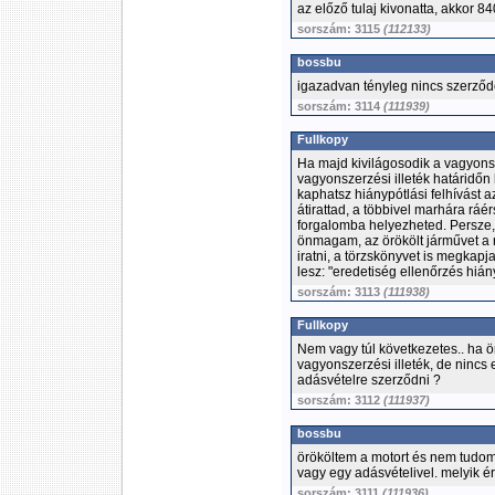
az előző tulaj kivonatta, akkor 84
sorszám: 3115
(112133)
bossbu
igazadvan tényleg nincs szerződ
sorszám: 3114
(111939)
Fullkopy
Ha majd kivilágosodik a vagyon
vagyonszerzési illeték határidőn
kaphatsz hiánypótlási felhívást a
átirattad, a többivel marhára ráé
forgalomba helyezheted. Persze, 
önmagam, az örökölt járművet a 
iratni, a törzskönyvet is megkapja
lesz: "eredetiség ellenőrzés hián
sorszám: 3113
(111938)
Fullkopy
Nem vagy túl következetes.. ha ö
vagyonszerzési illeték, de nincs 
adásvételre szerződni ?
sorszám: 3112
(111937)
bossbu
örököltem a motort és nem tudo
vagy egy adásvételivel. melyik 
sorszám: 3111
(111936)