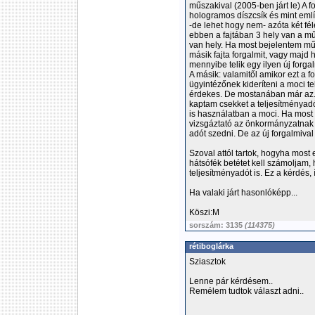
műszakival (2005-ben járt le) A f
hologramos díszcsík és mint emlí
-de lehet hogy nem- azóta két fél
ebben a fajtában 3 hely van a 
van hely. Ha most bejelentem mű
másik fajta forgalmit, vagy majd h
mennyibe telik egy ilyen új forga
A másik: valamitől amikor ezt a f
ügyintézőnek kideríteni a moci t
érdekes. De mostanában már az. 
kaptam csekket a teljesítményad
is használatban a moci. Ha most 
vizsgáztató az önkormányzatnak h
adót szedni. De az új forgalmival
Szoval attól tartok, hogyha most 
hátsófék betétet kell számoljam, 
teljesítményadót is. Ez a kérdés,
Ha valaki járt hasonlóképp...
Köszi:M
sorszám: 3135
(114375)
rétiboglárka
Sziasztok
Lenne pár kérdésem..
Remélem tudtok választ adni..