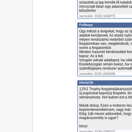
sziasztok.uj tag lennék itt nala
nincs
csak talan egy adasvételi s
kőszőnőm
sorszám: 3132
(114277)
Fullkopy
Úgy intézd a dolgokat, hogy az ú
adatok kerüljenek. Az eladó nyilv
milyen rendszámú motorból szárm
forgalomban van, megkérdezik, mi
vonni a forgalomból.
Minden hasonló kérdéseddel ford
kapsz. Az a tuti.
Vizsgán adnak adatlapot, ha vált
Eredetvizsgán simán buksz, ha n
számítógépes rendszer automatik
sorszám: 3131
(114130)
h0o2a7j6
125/1 Trophy forgalmijában(szürk
új papírokat kapni(új forgalmi, 
okmányiroda. Hol tudom ezt a hib
Másik dolog: Ezen a motoron lesz b
bejelentenem/kérnem, vagy már e
Elég 1db mezei adásvételi, hogy
magánszemély is ugye?
köszi
sorszám: 3130
(114112)