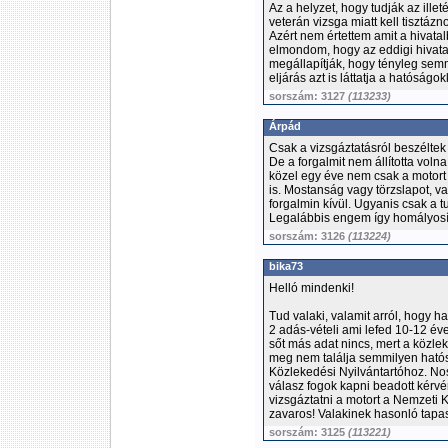
Az a helyzet, hogy tudják az ill
veterán vizsga miatt kell tisztáz
Azért nem értettem amit a hivatal
elmondom, hogy az eddigi hivatal
megállapítják, hogy tényleg sem
eljárás azt is láttatja a hatóság
sorszám: 3127
(113233)
Árpád
Csak a vizsgáztatásról beszéltek
De a forgalmit nem állította voln
közel egy éve nem csak a motort k
is. Mostanság vagy törzslapot, vagy
forgalmin kívül. Ugyanis csak a tu
Legalábbis engem így homályosíto
sorszám: 3126
(113224)
bika73
Helló mindenki!
Tud valaki, valamit arról, hogy 
2 adás-vételi ami lefed 10-12 év
sőt más adat nincs, mert a közle
meg nem találja semmilyen hatós
Közlekedési Nyilvántartóhoz. No
válasz fogok kapni beadott kérv
vizsgáztatni a motort a Nemzeti
zavaros! Valakinek hasonló tapas
sorszám: 3125
(113221)