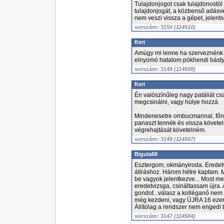
Tulajdonjogot csak tulajdonostól l
tulajdonjogát, a közbenső adásvé
nem veszi vissza a gépet, jelents
sorszám: 3150
(114510)
Keri
Amúgy mi lenne ha szerveznénk e
elnyomó hatalom pökhendi básty
sorszám: 3149
(114508)
Keri
Én valószínűleg nagy patáliát cs
megcsinálni, vagy hülye hozzá.
Mindenesetre ombucmannal, főnö
panaszt tennék és vissza követel
végrehajtását követelném.
sorszám: 3148
(114507)
Bigula68
Esztergom, okmányiroda. Eredetv
átíráshoz. Három hétre kaptam. 
be vagyok jelentkezve... Most men
eredetvizsga, csináltassam újra. 
gondot...válasz a kolléganő nem jó
még kezdeni, vagy ÚJRA 16 ezer 
Állítólag a rendszer nem engedi b
sorszám: 3147
(114504)