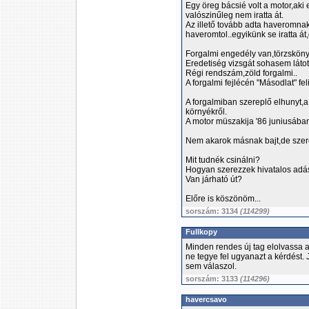
Egy öreg bácsié volt a motor,ak
valószinűleg nem iratta át.
Az illető tovább adta haveromna
haveromtol..egyikünk se iratta á
Forgalmi engedély van,törzsköny
Eredetiség vizsgát sohasem látot
Régi rendszám,zöld forgalmi..
A forgalmi fejlécén "Másodlat" feli
A forgalmiban szereplő elhunyt,a
környékről.
A motor müszakija '86 juniusában 
Nem akarok másnak bajt,de szeretn
Mit tudnék csinálni?
Hogyan szerezzek hivatalos adás
Van járható út?
Előre is köszönöm...
sorszám: 3134
(114299)
Fullkopy
Minden rendes új tag elolvassa 
ne tegye fel ugyanazt a kérdést. J
sem válaszol.
sorszám: 3133
(114296)
havercsavo