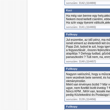
sorszám: 3142
(114484)
Kuci
Ha még van benne egy hely,akkor 
Nekem most kellett cserélni, ebb
Ha szín vagy ilyesmi változik,ak
sorszám: 3141
(114465)
Fullkopy
Jut eszembe, az idő pénz, ma már
ismét elment az életemből két óra, 
Papp Zoli, tudod te azt, hogy igen
a fogyasztását , összes fejlesztés
alapítója ? Dehogy tudtad, gőzöd 
panaszkodni ? Tuti nem, na, ennyi
sorszám: 3140
(114457)
Fullkopy
Nagyon valószínű, hogy a műszak
nem vezetnek bele semmit, és ha
okmányirodán.
Miért van érvényes biztid ? Már 
ugye, nem fizettél biztit évekig ? 
Nincs KPM , NKH van, tessék me
pedig Közlekedési és Postaügyi 
sorszám: 3139
(114456)
Fullkopy