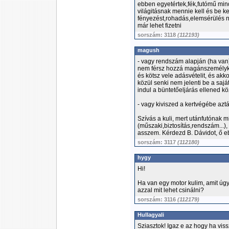
ebben egyetértek,fék,futómű mind
világitásnak mennie kell és be kel
fényezést,rohadás,elemsérülés n
már lehet fizetni
sorszám: 3118
(112193)
magush
- vagy rendszám alapján (ha van
nem férsz hozzá magánszemélyként
és kötsz vele adásvételit, és akk
közül senki nem jelenti be a saj
indul a büntetőeljárás ellened kö
- vagy kiviszed a kertvégébe aztá
Szívás a kuli, mert utánfutónak m
(műszaki,biztosítás,rendszám...), 
asszem. Kérdezd B. Dávidot, ő 
sorszám: 3117
(112180)
hygy
Hi!
Ha van egy motor kulim, amit úgy
azzal mit lehet csinálni?
sorszám: 3116
(112179)
Hullagyali
Sziasztok! Igaz e az hogy ha vis