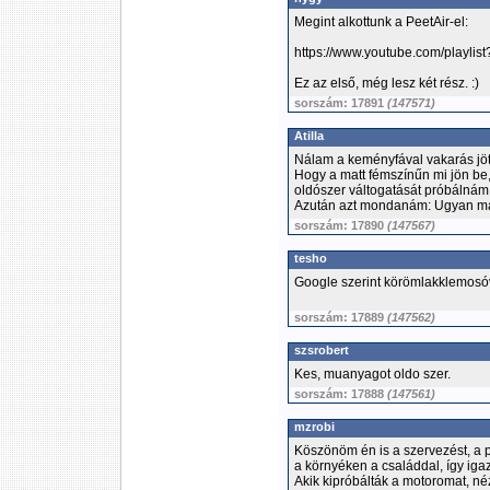
Megint alkottunk a PeetAir-el:
https://www.youtube.com/playl
Ez az első, még lesz két rész. :)
sorszám: 17891
(147571)
Atilla
Nálam a keményfával vakarás jött
Hogy a matt fémszínűn mi jön be,
oldószer váltogatását próbálnám 
Azután azt mondanám: Ugyan már e
sorszám: 17890
(147567)
tesho
Google szerint körömlakklemosó
sorszám: 17889
(147562)
szsrobert
Kes, muanyagot oldo szer.
sorszám: 17888
(147561)
mzrobi
Köszönöm én is a szervezést, a 
a környéken a családdal, így ig
Akik kipróbálták a motoromat, né