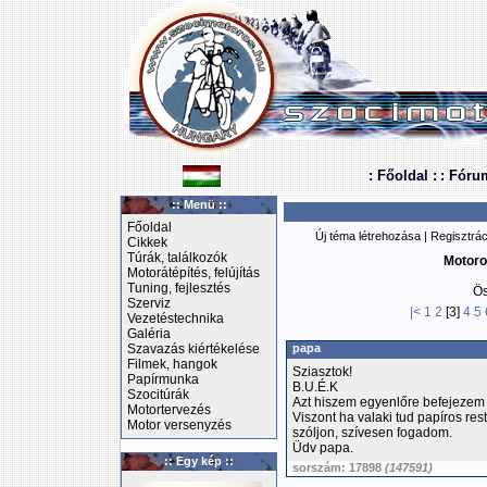
: Főoldal :
: Fóru
:: Menü ::
Főoldal
Új téma létrehozása
|
Regisztrác
Cikkek
Túrák, találkozók
Motoro
Motorátépítés, felújítás
Tuning, fejlesztés
Ös
Szerviz
|<
1
2
[3]
4
5
Vezetéstechnika
Galéria
Szavazás kiértékelése
papa
Filmek, hangok
Sziasztok!
Papírmunka
B.U.É.K
Szocitúrák
Azt hiszem egyenlőre befejezem a
Motortervezés
Viszont ha valaki tud papíros r
Motor versenyzés
szóljon, szívesen fogadom.
Üdv papa.
:: Egy kép ::
sorszám: 17898
(147591)