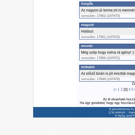
Gergők
Az nagyon jó lenne,mi is menné
sorszám: 17852
(147473)
magush
Halászi
sorszám: 17851
(147472)
mnorbi
Még szép hogy volna rá igény! :)
sorszám: 17850
(147471)
terikalmi
Az előző túrán is jól éreztük mag
sorszám: 17849
(147470)
Ös
|<
1
2
[3]
4
5
Az itt olvasható hozz
Ha úgy gondolod, hogy egy hozzászólás
A szocimotoros.hu 
||
Írj nekünk
::
Imp
©
HyGy
and Pee