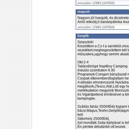
sorszám: 17883
(147555)
magush
Nagyon jól hangzik, és dicséretes
Arról referálj,h banánpálinka lesz
sorszám: 17882
(147554)
Gergők
Sziasztok!
Kiszedtem a Cz-t a sarokból,vissz
vezetéket,meghegesztettem két t
műszakira,ugyhogy semmi akadál
Okt 2-4
Taliándörögd Napfény Camping
Indulás szombaton 9.30
Programok:Csingeri bányászati 
Csopak étteremben(foglaltam hely
A délután elmotorozunk Nyirádra
megállunk,(Tesco,Aldi,Lidl egy h
mellékutakon megyünk Monoszló(
és Vigántpetend érintésével a ki
kempingbe.
Szállás faház 3500/fő/éj foglalni 
bácsi,Magus,Tesho,Gergők)ágyne
kell.
Sátorhely 2500/fő/éj.
Azt mondták Szép kártyával is lehe
Én péntek délutántól ott leszek.