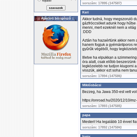
fojtást!
sorszám: 17895
(147587)
Keri
:: Ajánlott böngésző ::
Akkor tudná, hogy megszoruló du
gázfröccsöket adunk hogy hűtse a
menni, mert ezeknél nem a világ
:DDD
Aztán ha hazaértünk akkor nem a
hanem fogjuk a gyémántporos res
gyűrűk végéből, hogy legközeleb
Illetve ha elpukkan a szimmering,
óra alatt, csak előbb beszerzünk 
legközelebb ne tudjon kiugorni a
visszük, akkor ezt soha nem tanu
sorszám: 17894
(147586)
Miklósbácsi
Bezzeg, ha Jawa 350-est vett volna.
https://onroad.hu/2020/12/10/mz
sorszám: 17893
(147585)
papa
Mesteri! Ha legalább 10 évvel fia
sorszám: 17892
(147584)
hygy