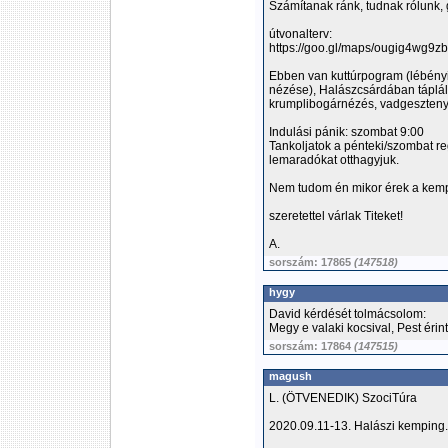
Számítanak ránk, tudnak rólunk,
útvonalterv:
https://goo.gl/maps/ougig4wg9
Ebben van kuttúrpogram (lébényi 
nézése), Halászcsárdában táplálk
krumplibogárnézés, vadgeszteny
Indulási pánik: szombat 9:00
Tankoljatok a pénteki/szombat r
lemaradókat otthagyjuk.
Nem tudom én mikor érek a kempi
szeretettel várlak Titeket!
A.
sorszám: 17865
(147518)
hygy
David kérdését tolmácsolom:
Megy e valaki kocsival, Pest érin
sorszám: 17864
(147515)
magush
L. (ÖTVENEDIK) SzociTúra
2020.09.11-13. Halászi kemping.