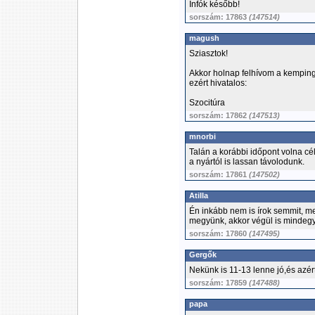
Infók később!
sorszám: 17863
(147514)
magush
Sziasztok!
Akkor holnap felhívom a kempin
ezért hivatalos:
Szocitúra
sorszám: 17862
(147513)
mnorbi
Talán a korábbi időpont volna cél
a nyártól is lassan távolodunk.
sorszám: 17861
(147502)
Atilla
Én inkább nem is írok semmit, me
megyünk, akkor végül is mindegy
sorszám: 17860
(147495)
Gergők
Nekünk is 11-13 lenne jó,és azért
sorszám: 17859
(147488)
papa