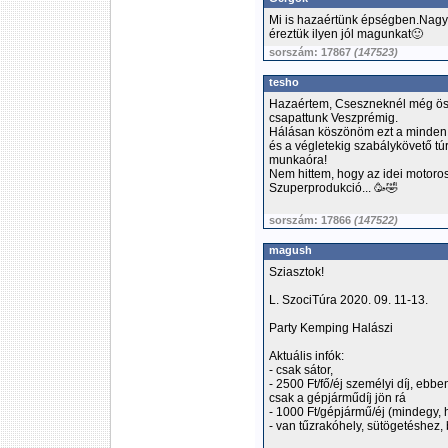
Mi is hazaértünk épségben.Nagyo
éreztük ilyen jól magunkat🙂
sorszám: 17867
(147523)
tesho
Hazaértem, Cseszneknél még öss
csapattunk Veszprémig.
Hálásan köszönöm ezt a minden r
és a végletekig szabálykövető túr
munkaóra!
Nem hittem, hogy az idei motoros
Szuperprodukció... 🥳🤣
sorszám: 17866
(147522)
magush
Sziasztok!
L. SzociTúra 2020. 09. 11-13.
Party Kemping Halászi
Aktuális infók:
- csak sátor,
- 2500 Ft/fő/éj személyi díj, ebb
csak a gépjárműdíj jön rá
- 1000 Ft/gépjármű/éj (mindegy, h
- van tűzrakóhely, sütögetéshez,