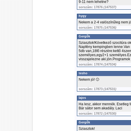
9-11 nem lehetne?
sorszám: 17876
(147537)
hygy
Nekem a 2-4 valószínűleg nem j
sorszám: 17875
(147536)
Gergők
Sziasztok!Következő szocitúra o
Napfény kempingben lenne.Van sá
5db van,18fő részére:kettő 4sz
személyes,egy2+1 személyes.Ezek
visszajelezne aki jön.Programok 
sorszám: 17874
(147534)
tesho
Nekem jó! 🙂
sorszám: 17873
(147531)
lajos
Ha lesz, akkor mennék. Esetleg 
Bár sátor sem akadály. Laci
sorszám: 17872
(147530)
Gergők
Sziasztok!