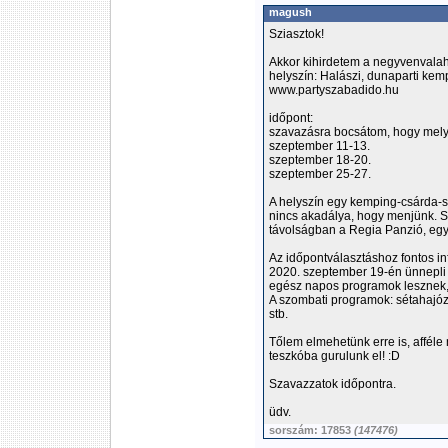
magush
Sziasztok!
Akkor kihirdetem a negyvenvalah
helyszín: Halászi, dunaparti kem
www.partyszabadido.hu
időpont:
szavazásra bocsátom, hogy mely
szeptember 11-13.
szeptember 18-20.
szeptember 25-27.
A helyszín egy kemping-csárda-s
nincs akadálya, hogy menjünk. S
távolságban a Regia Panzió, egye
Az időpontválasztáshoz fontos in
2020. szeptember 19-én ünnepli 
egész napos programok lesznek, e
A szombati programok: sétahajóz
stb.
Tőlem elmehetünk erre is, affél
teszkóba gurulunk el! :D
Szavazzatok időpontra.
üdv.
sorszám: 17853
(147476)