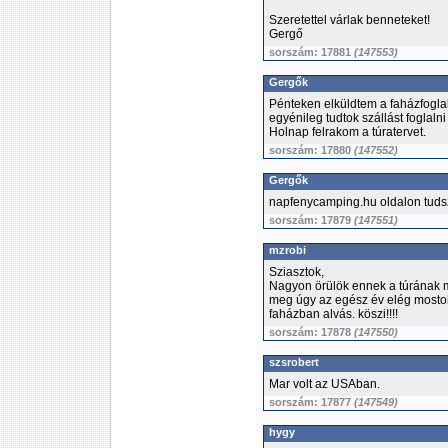
Szeretettel várlak benneteket!
Gergő
sorszám: 17881
(147553)
Gergők
Pénteken elküldtem a faházfogla
egyénileg tudtok szállást foglal
Holnap felrakom a túratervet.
sorszám: 17880
(147552)
Gergők
napfenycamping.hu oldalon tudsz
sorszám: 17879
(147551)
mzrobi
Sziasztok,
Nagyon örülök ennek a túrának m
meg úgy az egész év elég mostoh
faházban alvás. köszi!!!!
sorszám: 17878
(147550)
szsrobert
Mar volt az USAban.
sorszám: 17877
(147549)
hygy