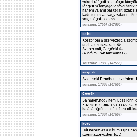
valami ráégett a kipufogó könyök
ráégett műanyagot eltávolítani?
hanem valami barázdált, szálcsis
kadmiumozva, vagy valami... Pró
sárgaságot is leszedi.
sorszám: 17887
(147560)
tesho
Köszönöm a szervezést, a szomb
profi falusi tűzrakást! 😁
Szuper volt, Gergőék! 🥳
(A fotóim Fb-n fent vannak)
sorszám: 17886
(147559)
magush
Sziasztok! Rendben hazaértem! Kö
sorszám: 17885
(147558)
Gergők
Sajnálom,hogy nem tudsz jönni,d
Egy kis referencia:sajna csak a 
hatására)péntek délelőttre elkész
sorszám: 17884
(147557)
hygy
Hát nekem ez a dátum sajna nem 
szerint szerveztem le. :(