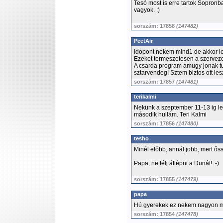
Tesó most is erre tartok Sopronba
vagyok. :)
sorszám: 17858
(147482)
PeetAir
Idopont nekem mind1 de akkor le
Ezeket termeszetesen a szervezo
A csarda program amugy jonak t
sztarvendeg! Sztem biztos ott lesz
sorszám: 17857
(147481)
terikalmi
Nekünk a szeptember 11-13 ig le
második hullám. Teri Kalmi
sorszám: 17856
(147480)
tesho
Minél előbb, annál jobb, mert ős
Papa, ne félj átlépni a Dunát! :-)
sorszám: 17855
(147479)
papa
Hú gyerekek ez nekem nagyon me
sorszám: 17854
(147478)