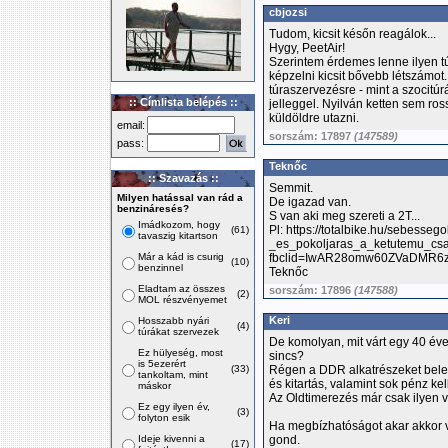
cbjozsi
Tudom, kicsit későn reagálok...
Hygy, PeetAir!
Szerintem érdemes lenne ilyen túr
képzelni kicsit bővebb létszámot.
túraszervezésre - mint a szocitú
:: Címlista belépés ::
jelleggel. Nyilván ketten sem ro
küldöldre utazni.
email:
sorszám: 17897
(147589)
pass:
Teknőc
:: Szavazás ::
Semmit.
Milyen hatással van rád a
De igazad van.
benzináresés?
S van aki meg szereti a 2T...
Imádkozom, hogy
Pl: https://totalbike.hu/sebesse
(61)
tavaszig kitartson
_es_pokoljaras_a_ketutemu_cs
Már a kád is csurig
fbclid=IwAR28omw60ZVaDMR6z
(10)
benzinnel
Teknőc
Eladtam az összes
sorszám: 17896
(147588)
(2)
MOL részvényemet
Keri
Hosszabb nyári
(4)
túrákat szervezek
De komolyan, mit várt egy 40 éve
Ez hülyeség, most
sincs?
is 5ezerért
(33)
Régen a DDR alkatrészeket belera
tankoltam, mint
és kitartás, valamint sok pénz kel
máskor
Az Oldtimerezés már csak ilyen vo
Ez egy ilyen év,
(3)
folyton esik
Ha megbízhatóságot akar akkor ve
Ideje kivenni a
gond.
(17)