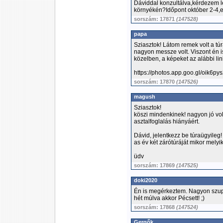
Dáviddal konzultálva,kérdezem l
környékén?Időpont október 2-4,e
sorszám: 17871
(147528)
papa
Sziasztok! Látom remek volt a tú
nagyon messze volt. Viszont én i
közelben, a képeket az alábbi l
https://photos.app.goo.gl/oik6
sorszám: 17870
(147526)
magush
Sziasztok!
köszi mindenkinek! nagyon jó vol
asztalfoglalás hiányáért.
Dávid, jelentkezz be túraügyileg
as év két zárótúráját mikor melyi
üdv
sorszám: 17869
(147525)
doki2020
Én is megérkeztem. Nagyon szuper 
hét múlva akkor Pécsett! ;)
sorszám: 17868
(147524)
Gergők