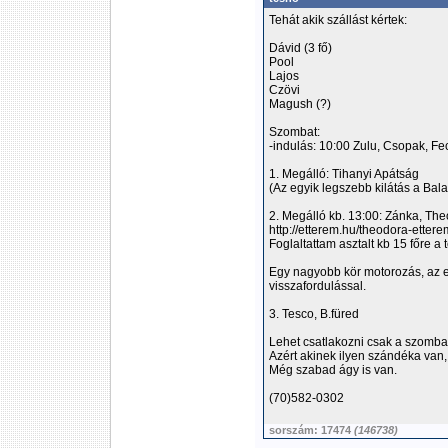
Tehát akik szállást kértek:
Dávid (3 fő)
Pool
Lajos
Czövi
Magush (?)
Szombat:
-indulás: 10:00 Zulu, Csopak, Fe
1. Megálló: Tihanyi Apátság
(Az egyik legszebb kilátás a Bal
2. Megálló kb. 13:00: Zánka, Th
http://etterem.hu/theodora-ettere
Foglaltattam asztalt kb 15 főre a 
Egy nagyobb kör motorozás, az e
visszafordulással.
3. Tesco, B.füred
Lehet csatlakozni csak a szombati
Azért akinek ilyen szándéka van,
Még szabad ágy is van.
(70)582-0302
sorszám: 17474
(146738)