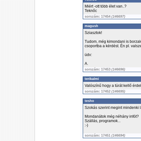
Miért -ott több élet van..?
Teknőc
sorszám: 17454
(146697)
magush
Sziasztok!
Tudom, még kimondani is borzal
csoportba a kérdést. Én pl. valsz
üdv:
A.
sorszám: 17453
(146696)
terikalmi
Valószínű hogy a túrát kellő érd
sorszám: 17452
(146695)
tesho
Szokás szerint megint mindenki l
Mondanátok még néhány infót?
Szállás, programok...
:-)
sorszám: 17451
(146694)