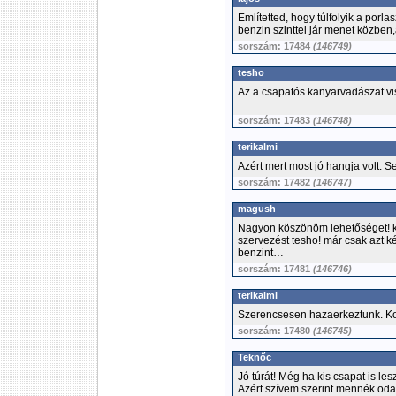
Említetted, hogy túlfolyik a porl
benzin szinttel jár menet közben,
sorszám: 17484
(146749)
tesho
Az a csapatós kanyarvadászat visz
sorszám: 17483
(146748)
terikalmi
Azért mert most jó hangja volt. 
sorszám: 17482
(146747)
magush
Nagyon köszönöm lehetőséget! ki
szervezést tesho! már csak azt ké
benzint…
sorszám: 17481
(146746)
terikalmi
Szerencsesen hazaerkeztunk. K
sorszám: 17480
(146745)
Teknőc
Jó túrát! Még ha kis csapat is les
Azért szívem szerint mennék oda