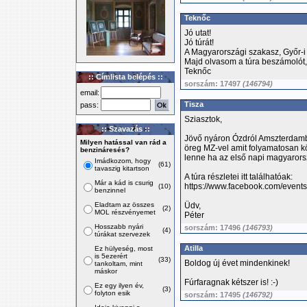
Teknőc
Jó utat!
Jó túrát!
A Magyarországi szakasz, Győr-i 
Majd olvasom a túra beszámolót, s
Teknőc
:: Címlista belépés ::
sorszám: 17497
(146794)
email:
Tisza
pass:
Sziasztok,
:: Szavazás ::
Jövő nyáron Ózdról Amszterdamba
Milyen hatással van rád a
öreg MZ-vel amit folyamatosan kö
benzináresés?
lenne ha az első napi magyarors
Imádkozom, hogy
(61)
tavaszig kitartson
A túra részletei itt találhatóak:
Már a kád is csurig
https://www.facebook.com/even
(10)
benzinnel
Eladtam az összes
Üdv,
(2)
MOL részvényemet
Péter
Hosszabb nyári
sorszám: 17496
(146793)
(4)
túrákat szervezek
Atilla
Ez hülyeség, most
is 5ezerért
(33)
Boldog új évet mindenkinek!
tankoltam, mint
máskor
Fúrfaragnak kétszer is! :-)
Ez egy ilyen év,
(3)
folyton esik
sorszám: 17495
(146792)