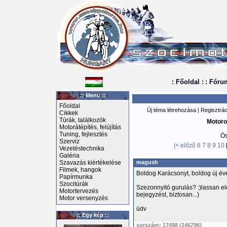
: Főoldal :
: Fóru
:: Menü ::
Főoldal
Új téma létrehozása
|
Regisztrác
Cikkek
Túrák, találkozók
Motoro
Motorátépítés, felújítás
Tuning, fejlesztés
Ös
Szerviz
|<
előző
6
7
8
9
10
Vezetéstechnika
Galéria
Szavazás kiértékelése
magush
Filmek, hangok
Boldog Karácsonyt, boldog új éve
Papírmunka
Szocitúrák
Szezonnyitó gurulás? :)lassan elé
Motortervezés
bejegyzést, biztosan...)
Motor versenyzés
üdv
:: Egy kép ::
sorszám: 17498
(146796)