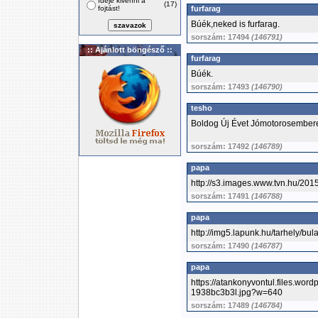
Ideje kivenni a
(17)
fojtást!
furfarag
Búék,neked is furfarag.
sorszám: 17494
(146791)
:: Ajánlott böngésző ::
furfarag
Búék.
sorszám: 17493
(146790)
tesho
Boldog Új Évet Jómotorosemberek
sorszám: 17492
(146789)
papa
http://s3.images.www.tvn.hu/2
sorszám: 17491
(146788)
papa
http://img5.lapunk.hu/tarhely/bu
sorszám: 17490
(146787)
papa
https://atankonyvontul.files.wor
1938bc3b3l.jpg?w=640
sorszám: 17489
(146784)