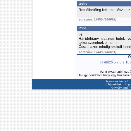
tesho
Remélhetőleg kellemes ősz lesz 
sorszám: 17450
(146692)
Pool
:-)
Hát időhiány miatt nem tudok ilye
akkor szeretnék elmenni.
Ősszel azért mindig szokott lenn
sorszám: 17449
(146691)
Ös
|<
előző
6
7
8
9
10
Az itt olvasható hozz
Ha úgy gondolod, hogy egy hozzászólás
A szocimotoros.hu 
||
Írj nekünk
::
Imp
©
HyGy
and Pee