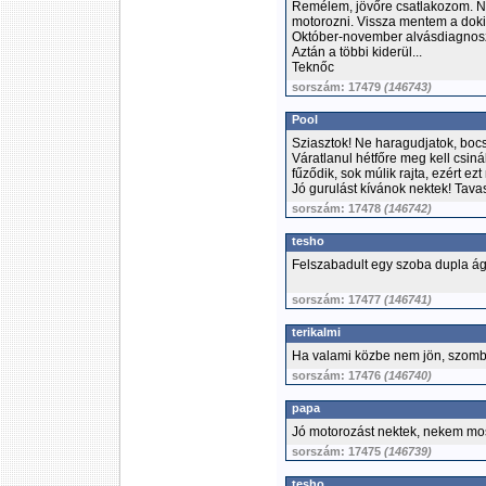
Remélem, jövőre csatlakozom. No
motorozni. Vissza mentem a dokih
Október-november alvásdiagnoszt
Aztán a többi kiderül...
Teknőc
sorszám: 17479
(146743)
Pool
Sziasztok! Ne haragudjatok, bocs
Váratlanul hétfőre meg kell csi
fűződik, sok múlik rajta, ezért e
Jó gurulást kívánok nektek! Tava
sorszám: 17478
(146742)
tesho
Felszabadult egy szoba dupla ágg
sorszám: 17477
(146741)
terikalmi
Ha valami közbe nem jön, szom
sorszám: 17476
(146740)
papa
Jó motorozást nektek, nekem mos
sorszám: 17475
(146739)
tesho