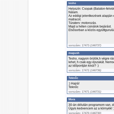
tesho
Helyszín: Csopak (Balaton-felvid
Nálam.
Az eddigi jelentkezések alapján e
matracot.
Túraterv: motorozás.
Majd a héten csinálok bejárást.
Elsősorban a közös együttgurulá
sorszám: 17473
(146737)
magush
Tesho, nagyon örülök,h végre rá
lehet, h csak egy éjszakát. Nemsok
az időpontján kívül? :)
sorszám: 17472
(146736)
Teknőc
:) Hajrá!
Teknőc
sorszám: 17471
(146731)
Mora
30-án délután programom van, de
Úgyis kedvencem az a környék! :
sorszám: 17470
(146730)