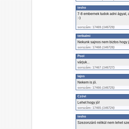
tesho
7-8 embernek tudok adni ágyat, 
:-)
sorszám: 17469
(146729)
terikalmi
Nekunk sajnos nem biztos hogy j
sorszám: 17468
(146728)
Pool
várjuk...
sorszám: 17467
(146727)
lajos
Nekem is jó.
sorszám: 17466
(146725)
Czövi
Lehet hogy jó!
sorszám: 17465
(146724)
tesho
Szezonzáró nélkül nem lehet sze