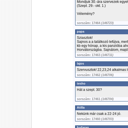
Mondjuk 30.-ára szervezek egyet, 
(Szept. 29.- okt. 1.)
Vélemény?
sorszám: 17464
(146723)
papa
Sziasztok!
Sajnos a a találkozó lefújva, mer
kb egy hónap, a kis panzióba aho
Horvátországba. Sajnálom, majd 
sorszám: 17463
(146711)
lajos
Szervusztok! 22,23,24 alkalmas 
sorszám: 17462
(146706)
tesho
Hát a szept. 30?
sorszám: 17461
(146704)
Atilla
Nekünk már csak a 22-24 jó.
sorszám: 17460
(146703)
furfarag