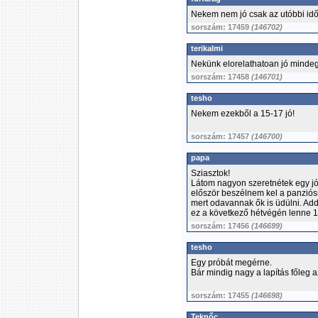
Nekem nem jó csak az utóbbi id
sorszám: 17459
(146702)
terikalmi
Nekünk elorelathatoan jó mindeg
sorszám: 17458
(146701)
tesho
Nekem ezekből a 15-17 jó!
sorszám: 17457
(146700)
papa
Sziasztok!
Látom nagyon szeretnétek egy j
először beszélnem kel a panziós
mert odavannak ők is üdülni. Add
ez a következő hétvégén lenne 15
sorszám: 17456
(146699)
tesho
Egy próbát megérne.
Bár mindig nagy a lapítás főleg a
sorszám: 17455
(146698)
Teknőc