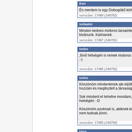
Keri
Én mentem is egy Dobogókő kört 
sorszám: 17488
(146782)
terikalmi
Minden kedves motoros tarsaink
kívánunk. Kalmanek.
sorszám: 17487
(146781)
tesho
Jövő hétvégén is remek motoros i
:-)
sorszám: 17486
(146752)
tesho
Köszönöm mindenkinek aki eljött 
hozzám és megtisztelt a társaság
Sok mindent el lehetne mondani, 
hetvégén :-D
Köszönöm azoknak is, akiknek köz
nem tudnak jönni.
sorszám: 17485
(146750)
lajos