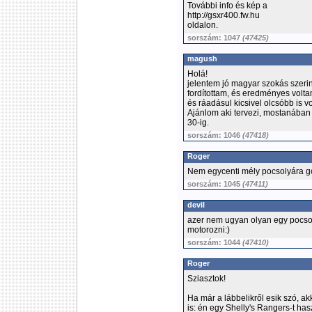
További info és kép a
http://gsxr400.fw.hu
oldalon.
sorszám: 1047
(47425)
magush
Holá!
jelentem jó magyar szokás szerint
fordítottam, és eredményes volta
és ráadásul kicsivel olcsóbb is v
Ajánlom aki tervezi, mostanában
30-ig.
sorszám: 1046
(47418)
Roger
Nem egycenti mély pocsolyára g
sorszám: 1045
(47411)
devil
azer nem ugyan olyan egy pocsol
motorozni:)
sorszám: 1044
(47410)
Roger
Sziasztok!
Ha már a lábbelikről esik szó, a
is: én egy Shelly's Rangers-t has