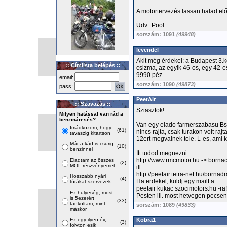
A motortervezés lassan halad elő
Üdv.: Pool
sorszám: 1091
(49948)
levendel
Akit még érdekel: a Budapest 3.k
:: Címlista belépés ::
csizma, az egyik 46-os, egy 42-
9990 péz.
email:
sorszám: 1090
(49873)
pass:
PeetAir
:: Szavazás ::
Sziasztok!
Milyen hatással van rád a
benzináresés?
Van egy elado farmerszabasu Bst
Imádkozom, hogy
(61)
nincs rajta, csak turakon volt rajt
tavaszig kitartson
12ert megvalnek tole. L-es, ami k
Már a kád is csurig
(10)
benzinnel
Itt tudod megnezni:
http://www.rmcmotor.hu -> borna
Eladtam az összes
(2)
MOL részvényemet
ill.
http://peetair.tetra-net.hu/bornadr
Hosszabb nyári
(4)
Ha erdekel, kuldj egy mailt a
túrákat szervezek
peetair kukac szocimotors.hu -ra!
Ez hülyeség, most
Pesten ill. most hetvegen pecse
is 5ezerért
(33)
tankoltam, mint
sorszám: 1089
(49833)
máskor
Ez egy ilyen év,
Kobra1
(3)
folyton esik