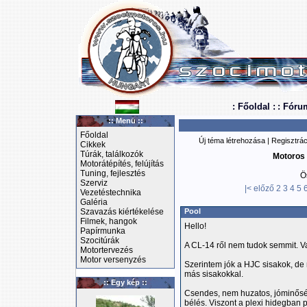
: Főoldal :
: Fóru
:: Menü ::
Főoldal
Új téma létrehozása
|
Regisztrác
Cikkek
Túrák, találkozók
Motoros 
Motorátépítés, felújítás
Tuning, fejlesztés
Ö
Szerviz
|<
előző
2
3
4
5
Vezetéstechnika
Galéria
Szavazás kiértékelése
Pool
Filmek, hangok
Hello!
Papírmunka
Szocitúrák
A CL-14 ről nem tudok semmit. V
Motortervezés
Motor versenyzés
Szerintem jók a HJC sisakok, de
más sisakokkal.
:: Egy kép ::
Csendes, nem huzatos, jóminősé
bélés. Viszont a plexi hidegban 