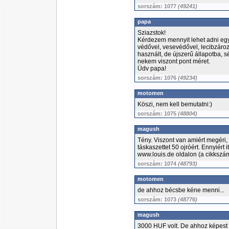
sorszám: 1077
(49241)
papa
Sziazstok!
Kérdezem mennyit lehet adni egy
védővel, vesevédővel, lecibzároz
használt, de újszerű állapotba, sé
nekem viszont pont méret.
Üdv papa!
sorszám: 1076
(49234)
motomen
Köszi, nem kell bemutatni:)
sorszám: 1075
(48804)
magush
Tény. Viszont van amiért megéri, 
táskaszettet 50 ojróért. Ennyiért
www.louis.de oldalon (a cikkszá
sorszám: 1074
(48793)
motomen
de ahhoz bécsbe kéne menni...
sorszám: 1073
(48776)
magush
3000 HUF volt. De ahhoz képest 