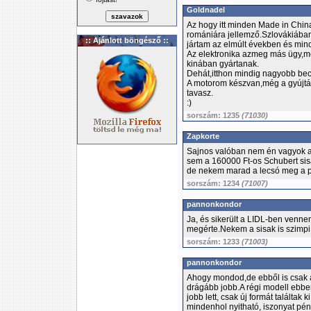
Goldnadel
Az hogy itt minden Made in Chin
romániára jellemző.Szlovákiáb
:: Ajánlott böngésző ::
jártam az elmúlt években és min
Az elektronika azmeg más ügy,me
kinában gyártanak.
Dehát,itthon mindig nagyobb becs
A motorom készvan,még a gyújtás
tavasz.
:)
sorszám: 1235
(71030)
Zapkorte
Sajnos valóban nem én vagyok a
sem a 160000 Ft-os Schubert sis
de nekem marad a lecsó meg a pij
sorszám: 1234
(71007)
pannonkondor
Ja, és sikerült a LIDL-ben vennem
megérte.Nekem a sisak is szimpi v
sorszám: 1233
(71003)
pannonkondor
Ahogy mondod,de ebből is csak a
drágább jobb.A régi modell ebben
jobb lett, csak új formát találtak
mindenhol nyitható, iszonyat pénzé