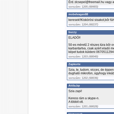
Érd.:dcsepel@freemail.hu vagy 
sorszám: 1205
(68483)
mobelvagen88
keresek!!Kiskörösi sisakot,bőr 
sorszám: 1204
(68237)
buczy
ELADÓ!!
50-es méretű 2 részes túra bőr o
karbantartva, csak azért eladó m
képet tudok küldeni 067051129
sorszám: 1203
(68040)
Zapkorte
Szia, te, tudom, vicces, de éppe
dugható mikrofon, úgyhogy inkáb
sorszám: 1202
(68036)
Attila.bp
Szia zapi!
Keress rám a skype-n.
A többit ott.
sorszám: 1201
(68028)