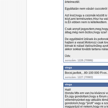
értelmeztél.
Egyáltalán nem vásári cuccokról
Azt írod,hogy a csizmák között i
közt,ami természetes.Hisz ha val
is.Én ebben nem is kételkedtem.
Csak annyit jegyeztem,meg,hogy 
átlag,még nem biztos,hogy szar!
De egyébként ízlések és pofonok
hajtani a vasat.Motorozz csak t
bírnak ki nálad.Valószínűleg azo
akkor sokkal tovább tartana nála
Üdv.
sorszám: 1228
(70986)
vinga
Bocsi,javítok,...80-100 000 Ft-os..
sorszám: 1227
(70983)
vinga
Hali!
Honda Mtx-em van,ha kíváncsi va
Én,úgy gondoltam,hogy a fórum 
véleményünket egy aktuális témá
gondolom,hogy "profi" vagy a sza
magyarázd el nekem,hogy mi a kü