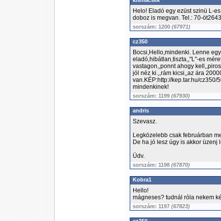
kismacsek
Helo! Eladó egy ezüst szinü L-es
doboz is megvan. Tel.: 70-öt264
sorszám: 1200
(67971)
cz350
Bocsi,Hello,mindenki. Lenne egy
eladó,hibátlan,tiszta,,"L"-es mér
vastagon,,ponnt ahogy kell,,pi
jól néz ki.,,rám kicsi,,az ára 200
van.KÉP:http://kep.tar.hu/cz35
mindenkinek!
sorszám: 1199
(67930)
andris
Szevasz.
Legközelebb csak februárban meg
De ha jó lesz úgy is akkor üzenj 
Üdv.
sorszám: 1198
(67870)
Kobra1
Hello!
mágneses? tudnál róla nekem ké
sorszám: 1197
(67823)