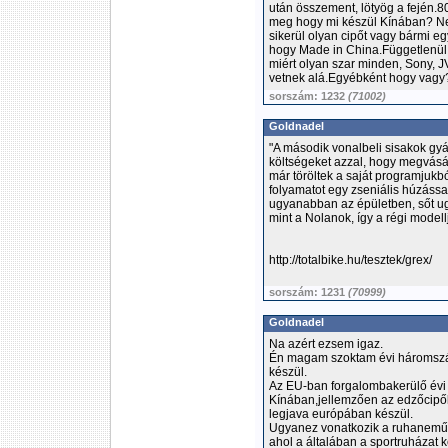
után összement, lötyög a fején.8
meg hogy mi készül Kínában? Ne
sikerül olyan cipőt vagy bármi 
hogy Made in China.Függetlenül a
miért olyan szar minden, Sony, JV
vetnek alá.Egyébként hogy vag
sorszám: 1232
(71002)
Goldnadel
"A második vonalbeli sisakok gyár
költségeket azzal, hogy megvásár
már töröltek a saját programjukb
folyamatot egy zseniális húzással
ugyanabban az épületben, sőt u
mint a Nolanok, így a régi modell
http://totalbike.hu/tesztek/grex/
sorszám: 1231
(70999)
Goldnadel
Na azért ezsem igaz.
Én magam szoktam évi háromszá
készül.
Az EU-ban forgalombakerülő évi K
Kínában,jellemzően az edzőcipők
legjava európában készül.
Ugyanez vonatkozik a ruhaneműe
ahol a általában a sportruházat 