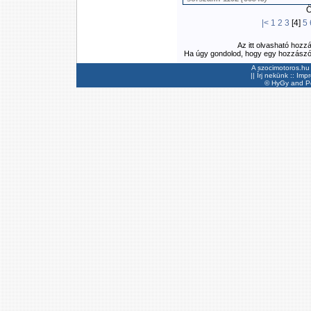
Ös
|<
1
2
3
[4]
5
Az itt olvasható hozz
Ha úgy gondolod, hogy egy hozzászólás
A szocimotoros.hu 
||
Írj nekünk
::
Imp
©
HyGy
and Pee