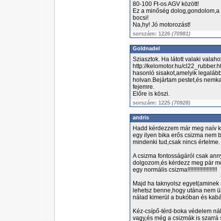
80-100 Ft-os AGV között!
Ez a minőség dolog,gondolom,a 
bocsi!
Na,hy! Jó motorozást!
sorszám: 1226
(70981)
Goldnadel
Sziasztok. Ha látott valaki valah
http://kelomotor.hu/cl22_rubber.h
hasonló sisakot,amelyik legalább
holvan.Bejártam pestet,és nemka
fejemre.
Előre is köszi.
sorszám: 1225
(70928)
andris
Hadd kérdezzem már meg naív ki
egy ilyen bika erős csizma nem 
mindenki tud,csak nincs értelme.
A csizma fontosságáról csak ann
dolgozom,és kérdezz meg pár moto
egy normális csizma!!!!!!!!!!!!!!!!!!!!
Majd ha taknyolsz egyet(aminek n
lehetsz benne,hogy utána nem ül
nálad kimerül a bukóban és kabá
Kéz-csípő-térd-boka védelem nála
vagy,és még a csizmák is szarrá