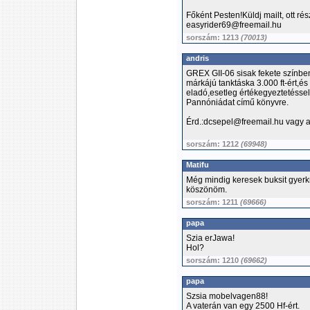
Főként Pesten!Küldj mailt, ott ré
easyrider69@freemail.hu
sorszám: 1213
(70013)
andris
GREX GII-06 sisak fekete színben(
márkájú tanktáska 3.000 ft-ért,és
eladó,esetleg értékegyeztetéssel
Pannóniádat című könyvre.
Érd.:dcsepel@freemail.hu vagy 
sorszám: 1212
(69948)
Matifu
Még mindig keresek buksit gyerkn
köszönöm.
sorszám: 1211
(69666)
papa
Szia erJawa!
Hol?
sorszám: 1210
(69662)
papa
Szsia mobelvagen88!
A vaterán van egy 2500 Hf-ért.