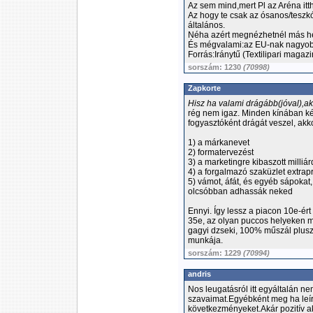
Az sem mind,mert Pl az Aréna itt
Az hogy te csak az ósanos/teszk
általános.
Néha azért megnézhetnél más hel
És mégvalami:az EU-nak nagyobb a
Forrás:Iránytű (Textilipari magazi
sorszám: 1230
(70998)
Zapkorte
Hisz ha valami drágább(jóval),ak
rég nem igaz. Minden kínában ké
fogyasztóként drágát veszel, akk
1) a márkanevet
2) formatervezést
3) a marketingre kibaszott milliá
4) a forgalmazó szaküzlet extrapro
5) vámot, áfát, és egyéb sápokat,
olcsóbban adhassák neked
Ennyi. Így lessz a piacon 10e-ér
35e, az olyan puccos helyeken me
gagyi dzseki, 100% műszál plusz 
munkája.
sorszám: 1229
(70994)
andris
Nos leugatásról itt egyáltalán ne
szavaimat.Egyébként meg ha leírs
következményeket.Akár pozitív ak