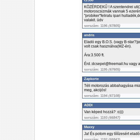
cz350
KÖZÉRDEKŰ ! A szentendrei uti(3.
motoroscsizmák vannak 5 ezerért.
"probiker"feliratu ipari hulladé
valakit. üdv
sorszám: 1196
(67805)
andris
Eladó egy B.O.S. (vagy B-star?)j
volt csak használva(MZ-én).
Ára:3.500 ft.
Érd.:dcsepel@freemail.hu vagy 
sorszám: 1195
(67605)
Zapkorte
Téli motorozás abbahagyása mia
meg, akcijós!
sorszám: 1194
(67108)
ADDI
Van képed hozzá? :o)))
sorszám: 1193
(66847)
Maxxy
Ja! És potom egy tíííízesért eladó
sorszám: 1192
(66843)