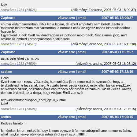
Üdv.
sorszám: 1284
(74526)
(
előzmény:
Zapkorte, 2007-05-03 18:00:37)
Zapkorte
válasz erre
|
email
2007-05-03 18:00:37
en mar estem farmerban. bibis lett a labam, de azert amputalni nem kellett. azota is
tobbszor motoroztam mar farmerban, a bornacit csak az egesz napos kirandulasokhoz
huzom fel.
Egyebkent 35 fok folott rovidnadragban es poloban motorozok. Nincs annal jobb, mint
amikor az embert korbenyaldossa a forro szel.
sorszám: 1283
(74510)
(
előzmény:
jocococo, 2007-05-03 16:13:30)
Zapkorte
válasz erre
|
email
2007-05-03 17:57:57
azt is bele lehet varrni. :-p
sorszám: 1282
(74509)
(
előzmény:
andris, 2007-05-03 16:08:12)
szejam
válasz erre
|
email
2007-05-03 17:22:10
Hello!
Szerintem nem rossz választás, ha munkába jársz motorrral és szeretnéd, hogy a
térdizületeid ne fázzanak meg. A vízálló bélés pedig kissebb esők ellen biztos elég.Ezek
hétköznapi szituk, hoszabb távra van rendes bőr ruhám csizmával. Kicsit vicces Jawan,
de nem érdekel, az a dolga, hogy védjen. Erről van szó:
http://kelomotor.hu/spool_cord_dp10_k.html
Üdv!
sorszám: 1281
(74504)
(
előzmény:
andris, 2007-05-03 17:05:15)
andris
válasz erre
|
email
2007-05-03 17:05:15
Kedves barátom.
Ismételten leírom neked is,hogy itt nem egyszerű farmernadrágról,hanem motorozáshoz
alkalmas,keményprotektoros ruházatról esett szó!!!!!!!!!!!!!!