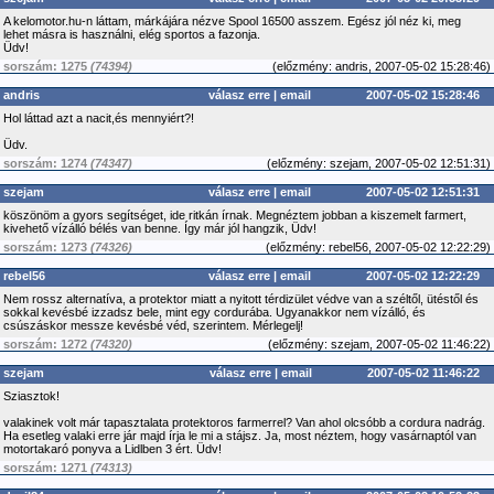
A kelomotor.hu-n láttam, márkájára nézve Spool 16500 asszem. Egész jól néz ki, meg
lehet másra is használni, elég sportos a fazonja.
Üdv!
sorszám: 1275
(74394)
(
előzmény:
andris, 2007-05-02 15:28:46)
andris
válasz erre
|
email
2007-05-02 15:28:46
Hol láttad azt a nacit,és mennyiért?!
Üdv.
sorszám: 1274
(74347)
(
előzmény:
szejam, 2007-05-02 12:51:31)
szejam
válasz erre
|
email
2007-05-02 12:51:31
köszönöm a gyors segítséget, ide ritkán írnak. Megnéztem jobban a kiszemelt farmert,
kivehető vízálló bélés van benne. Így már jól hangzik, Üdv!
sorszám: 1273
(74326)
(
előzmény:
rebel56, 2007-05-02 12:22:29)
rebel56
válasz erre
|
email
2007-05-02 12:22:29
Nem rossz alternatíva, a protektor miatt a nyitott térdizület védve van a széltől, ütéstől és
sokkal kevésbé izzadsz bele, mint egy cordurába. Ugyanakkor nem vízálló, és
csúszáskor messze kevésbé véd, szerintem. Mérlegelj!
sorszám: 1272
(74320)
(
előzmény:
szejam, 2007-05-02 11:46:22)
szejam
válasz erre
|
email
2007-05-02 11:46:22
Sziasztok!
valakinek volt már tapasztalata protektoros farmerrel? Van ahol olcsóbb a cordura nadrág.
Ha esetleg valaki erre jár majd írja le mi a stájsz. Ja, most néztem, hogy vasárnaptól van
motortakaró ponyva a Lidlben 3 ért. Üdv!
sorszám: 1271
(74313)