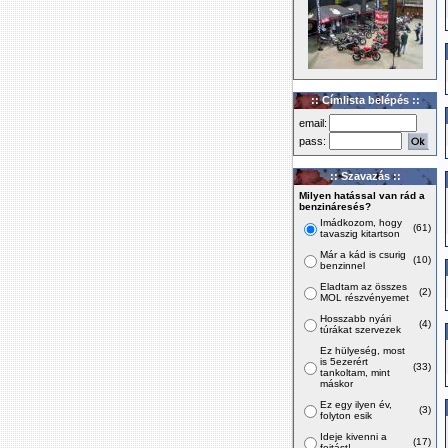
:: Címlista belépés ::
email:
pass:
:: Szavazás ::
Milyen hatással van rád a
benzináresés?
Imádkozom, hogy
(61)
tavaszig kitartson
Már a kád is csurig
(10)
benzinnel
Eladtam az összes
(2)
MOL részvényemet
Hosszabb nyári
(4)
túrákat szervezek
Ez hülyeség, most
is 5ezerért
(33)
tankoltam, mint
máskor
Ez egy ilyen év,
(3)
folyton esik
Ideje kivenni a
(17)
fojtást!