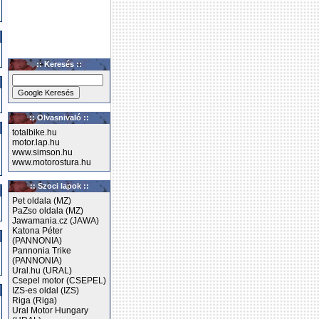
:: Keresés ::
:: Olvasnivaló ::
totalbike.hu
motor.lap.hu
www.simson.hu
www.motorostura.hu
:: Szoci lapok ::
Pet oldala (MZ)
PaZso oldala (MZ)
Jawamania.cz (JAWA)
Katona Péter
(PANNONIA)
Pannonia Trike
(PANNONIA)
Ural.hu (URAL)
Csepel motor (CSEPEL)
IZS-es oldal (IZS)
Riga (Riga)
Ural Motor Hungary