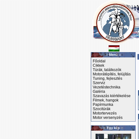
:: Menü ::
Főoldal
Cikkek
Túrák, találkozók
Motorátépítés, felújítás
Tuning, fejlesztés
Szerviz
Vezetéstechnika
Galéria
Szavazás kiértékelése
Filmek, hangok
Papírmunka
Szocitúrák
Motortervezés
Motor versenyzés
:: Egy kép ::