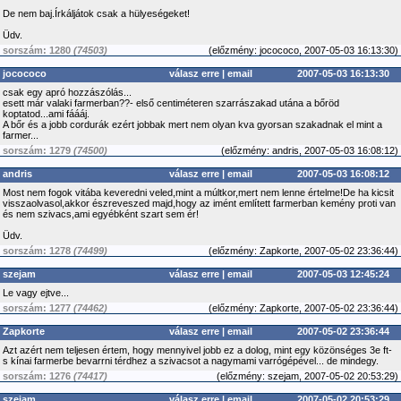
De nem baj.Írkáljátok csak a hülyeségeket!
Üdv.
sorszám: 1280
(74503)
(
előzmény:
jocococo, 2007-05-03 16:13:30)
jocococo
válasz erre
|
email
2007-05-03 16:13:30
csak egy apró hozzászólás...
esett már valaki farmerban??- első centiméteren szarrászakad utána a bőröd
koptatod...ami fáááj.
A bőr és a jobb cordurák ezért jobbak mert nem olyan kva gyorsan szakadnak el mint a
farmer...
sorszám: 1279
(74500)
(
előzmény:
andris, 2007-05-03 16:08:12)
andris
válasz erre
|
email
2007-05-03 16:08:12
Most nem fogok vitába keveredni veled,mint a múltkor,mert nem lenne értelme!De ha kicsit
visszaolvasol,akkor észreveszed majd,hogy az imént említett farmerban kemény proti van
és nem szivacs,ami egyébként szart sem ér!
Üdv.
sorszám: 1278
(74499)
(
előzmény:
Zapkorte, 2007-05-02 23:36:44)
szejam
válasz erre
|
email
2007-05-03 12:45:24
Le vagy ejtve...
sorszám: 1277
(74462)
(
előzmény:
Zapkorte, 2007-05-02 23:36:44)
Zapkorte
válasz erre
|
email
2007-05-02 23:36:44
Azt azért nem teljesen értem, hogy mennyivel jobb ez a dolog, mint egy közönséges 3e ft-
s kínai farmerbe bevarrni térdhez a szivacsot a nagymami varrógépével... de mindegy.
sorszám: 1276
(74417)
(
előzmény:
szejam, 2007-05-02 20:53:29)
szejam
válasz erre
|
email
2007-05-02 20:53:29