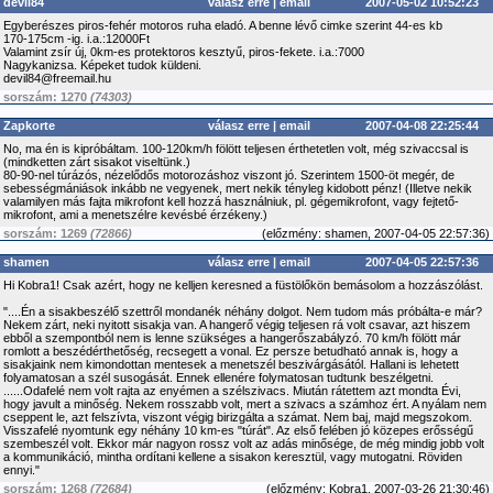
devil84
válasz erre
|
email
2007-05-02 10:52:23
Egyberészes piros-fehér motoros ruha eladó. A benne lévő cimke szerint 44-es kb
170-175cm -ig. i.a.:12000Ft
Valamint zsír új, 0km-es protektoros kesztyű, piros-fekete. i.a.:7000
Nagykanizsa. Képeket tudok küldeni.
devil84@freemail.hu
sorszám: 1270
(74303)
Zapkorte
válasz erre
|
email
2007-04-08 22:25:44
No, ma én is kipróbáltam. 100-120km/h fölött teljesen érthetetlen volt, még szivaccsal is
(mindketten zárt sisakot viseltünk.)
80-90-nel túrázós, nézelődős motorozáshoz viszont jó. Szerintem 1500-öt megér, de
sebességmániások inkább ne vegyenek, mert nekik tényleg kidobott pénz! (Illetve nekik
valamilyen más fajta mikrofont kell hozzá használniuk, pl. gégemikrofont, vagy fejtető-
mikrofont, ami a menetszélre kevésbé érzékeny.)
sorszám: 1269
(72866)
(
előzmény:
shamen, 2007-04-05 22:57:36)
shamen
válasz erre
|
email
2007-04-05 22:57:36
Hi Kobra1! Csak azért, hogy ne kelljen keresned a füstölőkön bemásolom a hozzászólást.
"....Én a sisakbeszélő szettről mondanék néhány dolgot. Nem tudom más próbálta-e már?
Nekem zárt, neki nyitott sisakja van. A hangerő végig teljesen rá volt csavar, azt hiszem
ebből a szempontból nem is lenne szükséges a hangerőszabályzó. 70 km/h fölött már
romlott a beszédérthetőség, recsegett a vonal. Ez persze betudható annak is, hogy a
sisakjaink nem kimondottan mentesek a menetszél beszivárgásától. Hallani is lehetett
folyamatosan a szél susogását. Ennek ellenére folymatosan tudtunk beszélgetni.
......Odafelé nem volt rajta az enyémen a szélszivacs. Miután rátettem azt mondta Évi,
hogy javult a minőség. Nekem rosszabb volt, mert a szivacs a számhoz ért. A nyálam nem
cseppent le, azt felszívta, viszont végig birizgálta a számat. Nem baj, majd megszokom.
Visszafelé nyomtunk egy néhány 10 km-es "túrát". Az első felében jó közepes erősségű
szembeszél volt. Ekkor már nagyon rossz volt az adás minősége, de még mindig jobb volt
a kommunikáció, mintha ordítani kellene a sisakon keresztül, vagy mutogatni. Röviden
ennyi."
sorszám: 1268
(72684)
(
előzmény:
Kobra1, 2007-03-26 21:30:46)