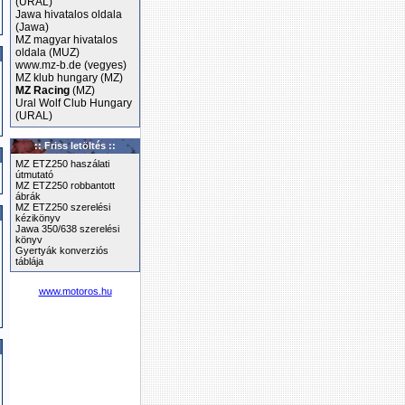
(URAL)
Jawa hivatalos oldala
(Jawa)
MZ magyar hivatalos
oldala (MUZ)
www.mz-b.de (vegyes)
MZ klub hungary (MZ)
MZ Racing
(MZ)
Ural Wolf Club Hungary
(URAL)
:: Friss letöltés ::
MZ ETZ250 haszálati
útmutató
MZ ETZ250 robbantott
ábrák
MZ ETZ250 szerelési
kézikönyv
Jawa 350/638 szerelési
könyv
Gyertyák konverziós
táblája
www.motoros.hu