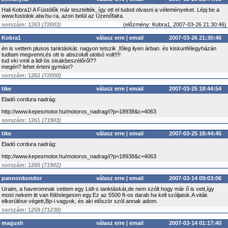
Hali Kobra1! A Füstölők már tesztelték, így ott el tudod olvasni a véleményeket. Lépj be a
www.fustolok.atw.hu-ra, azon belül az Üzenőfalra.
sorszám: 1263
(72003)
(
előzmény:
Kobra1, 2007-03-26 21:30:46)
Kobra1
válasz erre
|
email
2007-03-26 21:30:46
én is vettem plusos tanktáskát. nagyon tetszik ,főleg ilyen árban. és kiskunfélegyházán
tudtam megvenni,és ott is abszolult utolsó volt!!!!
tud vki vmit a lidl-ös sisakbeszélőről??
megéri? lehet érteni gymást?
sorszám: 1262
(72000)
tike
válasz erre
|
email
2007-03-25 18:44:54
Eladó cordura nadrág:
http://www.kepesmotor.hu/motoros_nadrag/i?p=18938&c=4063
sorszám: 1261
(71903)
tike
válasz erre
|
email
2007-03-25 18:44:45
Eladó cordura nadrág:
http://www.kepesmotor.hu/motoros_nadrag/i?p=18938&c=4063
sorszám: 1260
(71902)
pannonkondor
válasz erre
|
email
2007-03-14 09:03:06
Uraim, a haveromnak vettem egy Lidl-s tanktáskát,de nem szólt hogy már ő is vett,így
most nekem itt van fölöslegesen egy.Ez az 5500 ft-os darab ha kell szóljatok.A viták
elkerülése végett,Bp-i vagyok, és aki először szól annak adom.
sorszám: 1259
(71238)
magush
válasz erre
|
email
2007-03-14 01:17:40