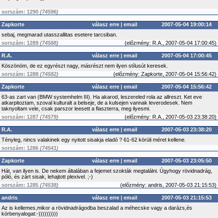
sorszám: 1290
(74596)
Zapkorte
válasz erre
|
email
2007-05-04 19:00:14
sebaj, megmarad utasszallitas esetere tarcsiban.
sorszám: 1289
(74588)
(
előzmény:
R.A., 2007-05-04 17:00:45)
R.A.
válasz erre
|
email
2007-05-04 17:00:45
Köszönöm, de ez egyrészt nagy, másrészt nem ilyen stílusút keresek.
sorszám: 1288
(74582)
(
előzmény:
Zapkorte, 2007-05-04 15:56:42)
Zapkorte
válasz erre
|
email
2007-05-04 15:56:42
63-as zart van (BMW systemhelm III). Ha akarod, leszereled rola az allreszt. Ket eve
atkarpitoztam, szoval kulturalt a belseje, de a kulsejen vannak leverodesek. Nem
taknyoltam vele, csak parszor leesett a flaszterra, meg ilyesmi.
sorszám: 1287
(74579)
(
előzmény:
R.A., 2007-05-03 23:38:20)
R.A.
válasz erre
|
email
2007-05-03 23:38:20
Tényleg, nincs valakinek egy nyitott sisakja eladó ? 61-62 körüli méret kellene.
sorszám: 1286
(74541)
Zapkorte
válasz erre
|
email
2007-05-03 23:05:50
Hát, van ilyen is. De nekem általában a fejemet szokták megtalálni. Úgyhogy rövidnadrág,
póló, és zárt sisak, lehajtott plexivel. ;-)
sorszám: 1285
(74538)
(
előzmény:
andris, 2007-05-03 21:15:53)
andris
válasz erre
|
email
2007-05-03 21:15:53
Az is kellemes,mikor a rövidnadrágodba beszalad a méhecske vagy a darázs,és
körbenyalogat:-))))))))))