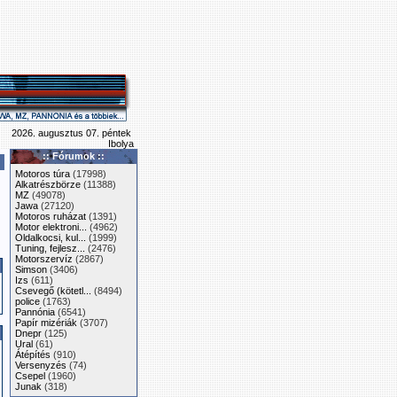
2026. augusztus 07. péntek
Ibolya
:: Fórumok ::
Motoros túra
(17998)
Alkatrészbörze
(11388)
MZ
(49078)
Jawa
(27120)
Motoros ruházat
(1391)
Motor elektroni...
(4962)
Oldalkocsi, kul...
(1999)
Tuning, fejlesz...
(2476)
Motorszervíz
(2867)
Simson
(3406)
Izs
(611)
Csevegő (kötetl...
(8494)
police
(1763)
Pannónia
(6541)
Papír mizériák
(3707)
Dnepr
(125)
Ural
(61)
Átépítés
(910)
Versenyzés
(74)
Csepel
(1960)
Junak
(318)