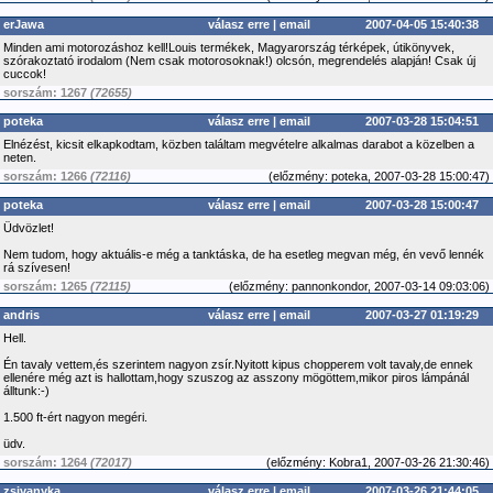
erJawa
válasz erre
|
email
2007-04-05 15:40:38
Minden ami motorozáshoz kell!Louis termékek, Magyarország térképek, útikönyvek,
szórakoztató irodalom (Nem csak motorosoknak!) olcsón, megrendelés alapján! Csak új
cuccok!
sorszám: 1267
(72655)
poteka
válasz erre
|
email
2007-03-28 15:04:51
Elnézést, kicsit elkapkodtam, közben találtam megvételre alkalmas darabot a közelben a
neten.
sorszám: 1266
(72116)
(
előzmény:
poteka, 2007-03-28 15:00:47)
poteka
válasz erre
|
email
2007-03-28 15:00:47
Üdvözlet!
Nem tudom, hogy aktuális-e még a tanktáska, de ha esetleg megvan még, én vevő lennék
rá szívesen!
sorszám: 1265
(72115)
(
előzmény:
pannonkondor, 2007-03-14 09:03:06)
andris
válasz erre
|
email
2007-03-27 01:19:29
Hell.
Én tavaly vettem,és szerintem nagyon zsír.Nyitott kipus chopperem volt tavaly,de ennek
ellenére még azt is hallottam,hogy szuszog az asszony mögöttem,mikor piros lámpánál
álltunk:-)
1.500 ft-ért nagyon megéri.
üdv.
sorszám: 1264
(72017)
(
előzmény:
Kobra1, 2007-03-26 21:30:46)
zsivanyka
válasz erre
|
email
2007-03-26 21:44:05