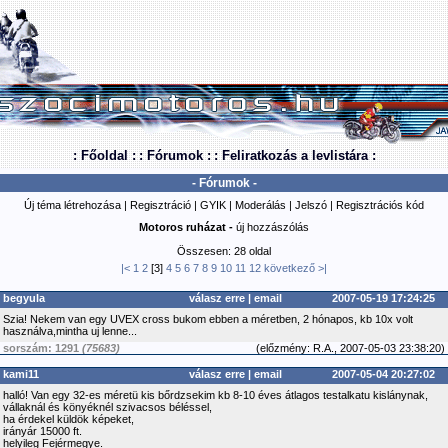
: Főoldal :
: Fórumok :
: Feliratkozás a levlistára :
- Fórumok -
Új téma létrehozása
|
Regisztráció
|
GYIK
|
Moderálás
|
Jelszó
|
Regisztrációs kód
Motoros ruházat -
új hozzászólás
Összesen: 28 oldal
|<
1
2
[3]
4
5
6
7
8
9
10
11
12
következő
>|
begyula
válasz erre
|
email
2007-05-19 17:24:25
Szia! Nekem van egy UVEX cross bukom ebben a méretben, 2 hónapos, kb 10x volt
használva,mintha uj lenne...
sorszám: 1291
(75683)
(
előzmény:
R.A., 2007-05-03 23:38:20)
kami11
válasz erre
|
email
2007-05-04 20:27:02
halló! Van egy 32-es méretü kis bőrdzsekim kb 8-10 éves átlagos testalkatu kislánynak,
vállaknál és könyéknél szivacsos béléssel,
ha érdekel küldök képeket,
irányár 15000 ft.
helyileg Fejérmegye.