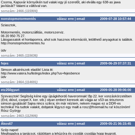
Csorna, Kapuvár környékén tud valaki egy jó szerelőt, aki elválla egy 638-as jawa
javítását? Valami a váltóval van.
sorszám: 2466
(115904)
nonstopmotormentés
válasz erre
|
email
2009-07-28 10:57:44
Sziasztok,
Motormentés, motorszállítás, motorszerviz.
06 20 950 75 27.
Látogassatok el honlapomra, ahol sok hasznos információt, letölthető anyagokat is találtok.
http://nonstopmotormentes.hu
üdv
sorszám: 2465
(115636)
fejes
válasz erre
|
email
2009-06-29 07:37:31
Simson alkatrészek eladók! Lista itt:
http://www.vatera.hu/listings/index.php?us=fejesbence
üdv
sorszám: 2464
(114691)
etz250gyuri
válasz erre
|
email
2009-05-28 09:06:00
Szevasztok! Segítség kéne egy újságkihordó haveromnak! Bp 22. ker vonzáskörzetében
(Érd, diósd, csepel X. ker. stb.) olyan embert keresek aki vágja az s53-as tirisztoros
simson gyujtását! Sajna nincs szikra; én már néztem, nekem magas ez a DDR-es
technika! Ha tudtok valakit, dobjatok légyszi egy mailt a rosz@freemail.hu ra! köszönöm!
Rósz György
sorszám: 2463
(112906)
Ákos67
válasz erre
|
email
2009-05-21 06:15:45
Szép napot!
Megfogadva a tanácsot, ráütöttam a lehúzóra és csodák csodája hopp leugrott.