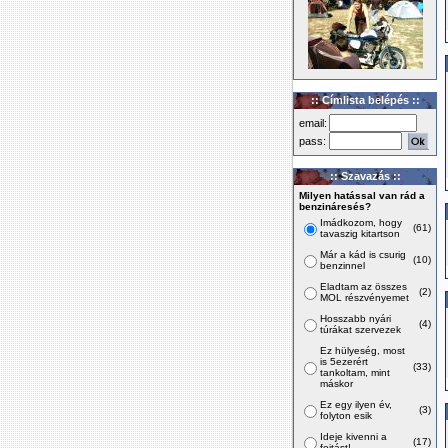
:: Címlista belépés ::
email:
pass:
:: Szavazás ::
Milyen hatással van rád a
benzináresés?
Imádkozom, hogy
(61)
tavaszig kitartson
Már a kád is csurig
(10)
benzinnel
Eladtam az összes
(2)
MOL részvényemet
Hosszabb nyári
(4)
túrákat szervezek
Ez hülyeség, most
is 5ezerért
(33)
tankoltam, mint
máskor
Ez egy ilyen év,
(3)
folyton esik
Ideje kivenni a
(17)
fojtást!