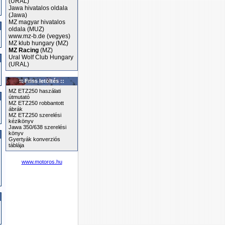
(URAL)
Jawa hivatalos oldala
(Jawa)
MZ magyar hivatalos
oldala (MUZ)
www.mz-b.de (vegyes)
MZ klub hungary (MZ)
MZ Racing
(MZ)
Ural Wolf Club Hungary
(URAL)
:: Friss letöltés ::
MZ ETZ250 haszálati
útmutató
MZ ETZ250 robbantott
ábrák
MZ ETZ250 szerelési
kézikönyv
Jawa 350/638 szerelési
könyv
Gyertyák konverziós
táblája
www.motoros.hu