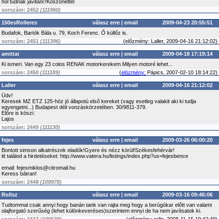
hol tudnak javitani?Köszönettel
sorszám: 2452
(111960)
150esRolleres
válasz erre
|
email
2009-04-23 20:55:51
Budafok, Bartók Bála u. 79, Koch Ferenc. Ő küllőz is.
sorszám: 2451
(111396)
(
előzmény:
Laller, 2009-04-16 21:12:02)
amittai
válasz erre
|
email
2009-04-18 17:19:14
Ki ismeri. Van egy 23 colos RENAK motorkerekem.Milyen motoré lehet...
sorszám: 2450
(111189)
(
elözmény:
Pápics, 2007-02-10 18:14:22)
Laller
válasz erre
|
email
2009-04-16 21:12:02
Üdv!
Keresek MZ ETZ 125-höz jó állapotú első kereket (vagy esetleg valakit aki ki tudja
egyengetni...) Budapest déli vonzáskörzetében. 30/9811-379.
Előre is köszi:
Lajos
sorszám: 2449
(111130)
fejes
válasz erre
|
email
2009-03-26 06:00:20
Bontott simson alkatrészek eladók!Gyere és nézz körül!Székesfehérvár!
itt találod a hirdetéseket: http://www.vatera.hu/listings/index.php?us=fejesbence
email: fejesmiklos@citromail.hu
Keress bátran!
sorszám: 2448
(109978)
Rollsz
válasz erre
|
email
2009-03-16 09:46:06
Tudtommal csak annyi hogy banán tank van rajta meg hogy a berúgókar előtt van valami
olajforgató szerűség (lehet különkeveréses)szerintem ennyi de ha nem javítsatok ki.