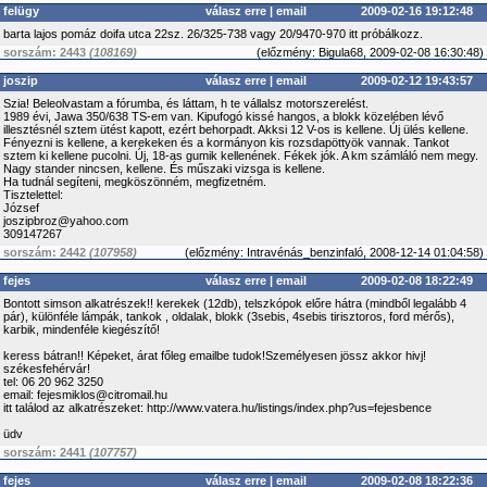
felügy
válasz erre
|
email
2009-02-16 19:12:48
barta lajos pomáz doifa utca 22sz. 26/325-738 vagy 20/9470-970 itt próbálkozz.
sorszám: 2443
(108169)
(
előzmény:
Bigula68, 2009-02-08 16:30:48)
joszip
válasz erre
|
email
2009-02-12 19:43:57
Szia! Beleolvastam a fórumba, és láttam, h te vállalsz motorszerelést.
1989 évi, Jawa 350/638 TS-em van. Kipufogó kissé hangos, a blokk közelében lévő
illesztésnél sztem ütést kapott, ezért behorpadt. Akksi 12 V-os is kellene. Új ülés kellene.
Fényezni is kellene, a kerekeken és a kormányon kis rozsdapöttyök vannak. Tankot
sztem ki kellene pucolni. Új, 18-as gumik kellenének. Fékek jók. A km számláló nem megy.
Nagy stander nincsen, kellene. És műszaki vizsga is kellene.
Ha tudnál segíteni, megköszönném, megfizetném.
Tisztelettel:
József
joszipbroz@yahoo.com
309147267
sorszám: 2442
(107958)
(
előzmény:
Intravénás_benzinfaló, 2008-12-14 01:04:58)
fejes
válasz erre
|
email
2009-02-08 18:22:49
Bontott simson alkatrészek!! kerekek (12db), telszkópok előre hátra (mindből legalább 4
pár), különféle lámpák, tankok , oldalak, blokk (3sebis, 4sebis tirisztoros, ford mérős),
karbik, mindenféle kiegészítő!
keress bátran!! Képeket, árat főleg emailbe tudok!Személyesen jössz akkor hivj!
székesfehérvár!
tel: 06 20 962 3250
email: fejesmiklos@citromail.hu
itt találod az alkatrészeket: http://www.vatera.hu/listings/index.php?us=fejesbence
üdv
sorszám: 2441
(107757)
fejes
válasz erre
|
email
2009-02-08 18:22:36