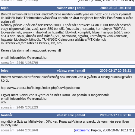
sorszám: 2447
(109538)
(
előzmény:
rolin, 2008-11-15 19:42:49)
fejes
válasz erre
|
email
2009-03-02 19:11:58
Bontott simson alkatrészek eladók!Szinte minden van!Gyere és nézz körül vagy irj emailt
és küldök listát.Többminden vásárlása esetén az árat meglehet beszélni.Postázom is előre
utalással!
Néhány példa: 7 pár első teleszkóp 2000FT/ pár tól!Kerekek: 14 db 1500Ft/db tól használ
vagy új gumival (alu, vas), tank S50 ép, s51 (rozsdás , horpadt), kormányok 700Ft/db
tól,vázelemek, ülések (hibákkal, jo huzattal),blokkok komplett, hibás, hiányos (s51 3 seb,
s51 4 seb, s50), lámpák első-hátsó (S50, schwalbe, egyéb), kormányra való konzolok,
használt kipufogók,könyök, TUNINGOK simsonra alakítva(MTX idomok
műszerekkel,tárcsafékes kerék), stb, stb
Keress bizalommal, megtudunk egyezni!!
email: fejesmiklos@citromail.hu
sorszám: 2446
(108979)
fejes
válasz erre
|
email
2009-02-17 20:35:21
Bontott simson alkatrészek eladók!!elég sok minden van a gyáritol a tuning cuccokig!Nézz
körül:
http://www.vatera.hu/listings/index.php?us=fejesbence
Figyelj mert 3 oldal van!!Gyere el és nézz körül , de postán is megoldható!
email: fejesmiklos@citromail.hu
üdv
sorszám: 2445
(108212)
bodnár
válasz erre
|
email
2009-02-17 19:58:16
mondjuk a Száraz Műhelyben, XIV. ker. Fogarasi-Várna u. sarok, de van még ezer ilyen
műhely üdv
sorszám: 2444
(108204)
(
elözmény:
Pápics, 2008-10-07 18:11:31)