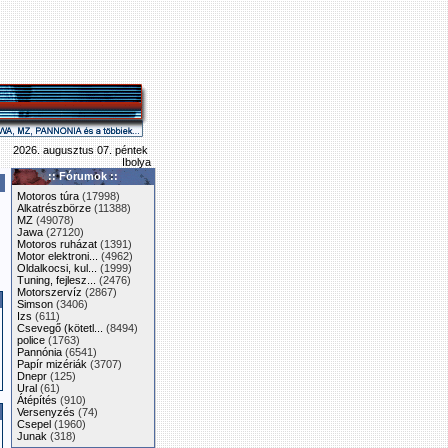
2026. augusztus 07. péntek
Ibolya
:: Fórumok ::
Motoros túra
(17998)
Alkatrészbörze
(11388)
MZ
(49078)
Jawa
(27120)
Motoros ruházat
(1391)
Motor elektroni...
(4962)
Oldalkocsi, kul...
(1999)
Tuning, fejlesz...
(2476)
Motorszervíz
(2867)
Simson
(3406)
Izs
(611)
Csevegő (kötetl...
(8494)
police
(1763)
Pannónia
(6541)
Papír mizériák
(3707)
Dnepr
(125)
Ural
(61)
Átépítés
(910)
Versenyzés
(74)
Csepel
(1960)
Junak
(318)