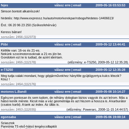
fejes
válasz erre
|
email
2009-05-16 03:53:53
Simson bontott alkatrészek!
hirdetés: http://www.expressz.hu/auto/motorkerekpar/robogo/hirdetes-14406613/
Érd.: 06 20 96 23 250 (Székesfehérvár)
Keress bátran!
sorszám: 2456
(112373)
Ptibi
válasz erre
|
email
2009-05-12 13:44:41
Kétféle van: 16-os és 21-es.
Nekünk szocimotorosoknak a 21-es jön be.
Gondolom ezt te is tudtad, de azért ideírtam.
sorszám: 2455
(112178)
(
előzmény:
e-TS250, 2009-05-12 12:35:28)
e-TS250
válasz erre
|
email
2009-05-12 12:35:28
Meg tudja valaki mondani, hogy gépjárművekhez hányféle gyújtógyertya kulcs létezik?
Kösz !
sorszám: 2454
(112176)
motoros L.Bandi
válasz erre
|
email
2009-05-08 10:14:27
Egészen pontosan és sem tudom, de néhány dologban biztos vagyok és azt leírom. Más a
hátsó kerék mérete. Kicsit más a váz geometriája és azt hiszem a hossza is. A karburátor
(csatos karbi). A tank az index. Az üllás is.
sorszám: 2453
(112035)
(
előzmény:
Powerarc, 2008-11-15 14:44:57)
egonsaba
válasz erre
|
email
2009-05-06 19:00:14
Sziasztok
Pannónia T5 első-hátsó lengéscsillapitót