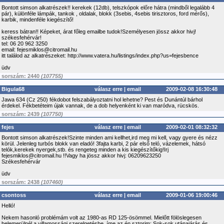
Bontott simson alkatrészek!! kerekek (12db), telszkópok előre hátra (mindből legalább 4
pár), különféle lámpák, tankok , oldalak, blokk (3sebis, 4sebis tirisztoros, ford mérős),
karbik, mindenféle kiegészítő!
keress bátran!! Képeket, árat főleg emailbe tudok!Személyesen jössz akkor hivj!
székesfehérvár!
tel: 06 20 962 3250
email: fejesmiklos@citromail.hu
itt találod az alkatrészeket: http://www.vatera.hu/listings/index.php?us=fejesbence
üdv
sorszám: 2440
(107755)
Bigula68
válasz erre
|
email
2009-02-08 16:30:48
Jawa 634 (Cz 250) fékdobot felszabályoztatni hol lehetne? Pest és Dunántúl bárhol
érdekel. Fékbetéteim újak vannak, de a dob helyenként ki van maródva, rücskös.
sorszám: 2439
(107750)
fejes
válasz erre
|
email
2009-02-01 08:32:32
Bontott simson alkatrészek!Szinte minden ami kellhet,ird meg mi kell, vagy gyere és nézz
körül. Jelenleg turbós blokk van eladó! 3fajta karbi, 2 pár első teló, vázelemek, hátsó
telók,kerekek nyergek,stb. és rengeteg minden a kis kiegészítőkig!Irj
fejesmiklos@citromail.hu !!Vagy ha jössz akkor hivj: 06209623250
Székesfehérvár
üdv
sorszám: 2438
(107460)
csontoss
válasz erre
|
email
2009-01-06 19:00:46
Helló!
Nekem hasonló problémám volt az 1980-as RD 125-ösömmel. Mielőtt fölöslegesen
belemerülnél a villamossági szerelgetésbe, íme az én sztorim: Sok-sok utánajárás és