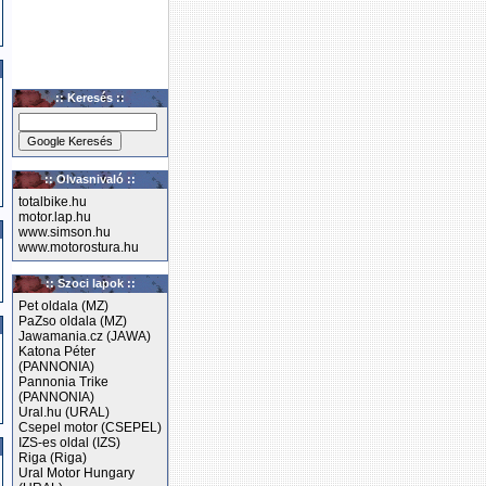
:: Keresés ::
:: Olvasnivaló ::
totalbike.hu
motor.lap.hu
www.simson.hu
www.motorostura.hu
:: Szoci lapok ::
Pet oldala (MZ)
PaZso oldala (MZ)
Jawamania.cz (JAWA)
Katona Péter
(PANNONIA)
Pannonia Trike
(PANNONIA)
Ural.hu (URAL)
Csepel motor (CSEPEL)
IZS-es oldal (IZS)
Riga (Riga)
Ural Motor Hungary