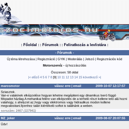
: Főoldal :
: Fórumok :
: Feliratkozás a levlistára :
- Fórumok -
Új téma létrehozása
|
Regisztráció
|
GYIK
|
Moderálás
|
Jelszó
|
Regisztrációs kód
Motorszervíz -
új hozzászólás
Összesen: 58 oldal
|<
előző
4
5
6
7
8
[9]
10
11
12
13
14
15
következő
>|
marosmotor
válasz erre
|
email
2009-10-07 12:17:57
Sziasztok.
Van-e valakinek elképzelése hogyan lehetne megépiteni egy dinamikus loerö függö
fékpadot házilag.A mehanikai felére van elképzelés de a terhelö részt kellene tetö alá hozni
valahogy, s ahelyzet az,hogy vagy elektromos vagy hidraulikus modon kellene
megvalositani.Ilyenhez talán kiértékelö softot is találnánk a weben.
sorszám: 2467
(117941)
MZ_joker
válasz erre
|
email
2009-08-07 20:07:55
Üdv!