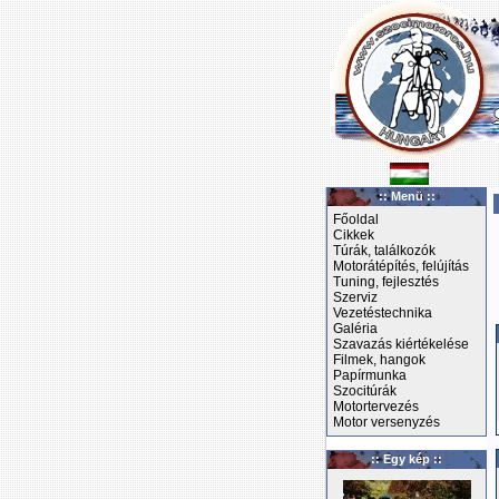
:: Menü ::
Főoldal
Cikkek
Túrák, találkozók
Motorátépítés, felújítás
Tuning, fejlesztés
Szerviz
Vezetéstechnika
Galéria
Szavazás kiértékelése
Filmek, hangok
Papírmunka
Szocitúrák
Motortervezés
Motor versenyzés
:: Egy kép ::