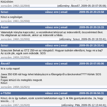
Köszönöm
sorszám: 2462
(112564)
(
előzmény:
Ákos67, 2009-05-20 07:05:06)
Sziszi
válasz erre
|
email
2009-05-20 20:23:58
Köszi a segítséget.
sorszám: 2461
(112556)
Árpád
válasz erre
|
email
2009-05-20 20:15:15
Valamelyik irányba kapcsolsz, a vezetékeket lehúzod az indexreléről, összeérinted őket.
Ha világítanak az indexek, akkor az indexrelé a hibás.
sorszám: 2460
(112555)
(
előzmény:
Sziszi, 2009-05-20 19:33:41)
Sziszi
válasz erre
|
email
2009-05-20 19:33:41
Sziasztok Behalt az ETZ 250-en az irányjelző. Hogyan tudnám ellenőizni, hogy mi a baj?
Az izzók jók, egyik sem működik. SOS
sorszám: 2459
(112554)
Ákos67
válasz erre
|
email
2009-05-20 07:05:06
Itt is szép napot!
Jawa 350 638 nál hogy lehet lebányászni a főtengelyről a lánckereket???? Kérlek SOS
5letet.
Fogas lehúzó és melegítés megvolt.
Köszi
sorszám: 2458
(112521)
e-TS250
válasz erre
|
email
2009-05-20 06:56:31
Köszi, én is így tudtam, ezek szerint belefutottam egy 3.-ik féle gyertyakulcsba. Ja, hogy
tescós... :-)
sorszám: 2457
(112520)
(
előzmény:
Ptibi, 2009-05-12 13:44:41)