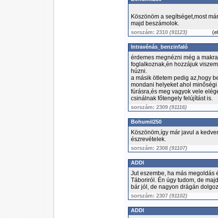
Köszönöm a segítséget,most már 
majd beszámolok.
sorszám: 2310
(91123)
(
e
Intravénás_benzinfaló
érdemes megnézni még a makrai 
foglalkoznak,én hozzájuk viszem
húzni.
a másik ötletem pedig az,hogy 
mondani helyeket ahol minőségi
fúrásra,és meg vagyok vele elég
csinálnak főtengely felújítást is.
sorszám: 2309
(91116)
Bohumil250
Köszönöm,így már javul a kedv
észrevételek.
sorszám: 2308
(91107)
ADDI
Jut eszembe, ha más megoldás ér
Táboriról. Én úgy tudom, de maj
bár jól, de nagyon drágán dolgo
sorszám: 2307
(91102)
ADDI