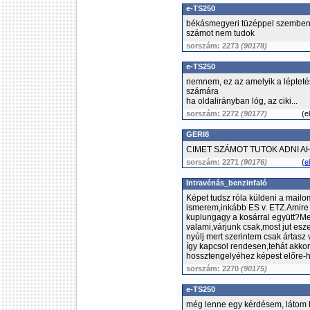
e-TS250
békásmegyeri tüzéppel szemben a
számot nem tudok
sorszám: 2273
(90178)
e-TS250
nemnem, ez az amelyik a léptetés
számára
ha oldalirányban lóg, az ciki...
sorszám: 2272
(90177)
(
e
GERI8
CIMET SZÁMOT TUTOK ADNI 
sorszám: 2271
(90176)
(
e
Intravénás_benzinfaló
Képet tudsz róla küldeni a mail
ismerem,inkább ES v. ETZ.Amire
kuplungagy a kosárral együtt?Me
valami,várjunk csak,most jut es
nyúlj mert szerintem csak ártasz
így kapcsol rendesen,tehát akkor
hossztengelyéhez képest előre-h
sorszám: 2270
(90175)
e-TS250
még lenne egy kérdésem, látom 