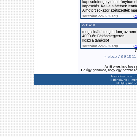
kapcsolótengely oldalirányban el
kapcsolás. Kell-e alátétnek lenni
A motort sokszor szétszedték már 
sorszám: 2269
(90171)
(
e
e-TS250
megcsinálni meg tudom, az nem 
4000-ért Békásmegyeren
köszi a tanácsot
sorszám: 2268
(90170)
(
e
Ös
|<
előző
7
8
9
10
11
Az itt olvasható hozz
Ha úgy gondolod, hogy egy hozzászólás
A szocimotoros.hu 
||
Írj nekünk
::
Imp
©
HyGy
and Pee