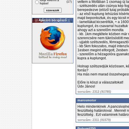
Ideje kivenni a
vettem a Mofában 1 csomag új la
(17)
fojtást!
- szétszedés után csúnya kép fog
berepedezve (elöző tulaj próbál
- az első kuplung lehúzási kísérl
majd bepontoztuk, és egy kicsit m
:: Ajánlott böngésző ::
- lamellákat kicseréltük, + a 160
kuplungot, és csavarral huzattuk 
ahogy azt a szerelőm mondta
- kb. 1km megtétele közben már rá
szerencsére nem tükrösödött meg 
- ujjabb szétszedés, fémragasztó
- kb 5km fokozatos, majd intenzí
1esben megint elforgott, 2esben m
- szerelőm a hézagolóra gyanaks
kupra a kuplungot.
Holnap szétszedjük közössen, kérl
forrás?
Ha más nem marad összehegessz
Előre is köszi a válaszaitokat!
Üdv János!
sorszám: 2312
(91785)
marosmotor
Helo mindenkinek .A pancsivaln
feszültség határoloval . Mennél 
feszültség . Ezt valaminek határol
sorszám: 2311
(91579)
Bohumil250