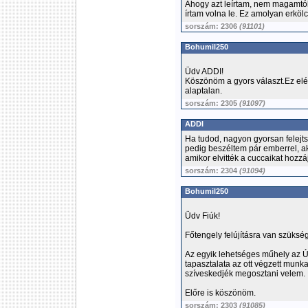
Ahogy azt leírtam, nem magamtól
írtam volna le. Ez amolyan erköl
sorszám: 2306
(91101)
Bohumil250
Üdv ADDI!
Köszönöm a gyors választ.Ez el
alaptalan.
sorszám: 2305
(91097)
ADDI
Ha tudod, nagyon gyorsan felejtsd
pedig beszéltem pár emberrel, aki
amikor elvitték a cuccaikat hozzá
sorszám: 2304
(91094)
Bohumil250
Üdv Fiúk!
Főtengely felújításra van szüksé
Az egyik lehetséges műhely az 
tapasztalata az ott végzett munk
szíveskedjék megosztani velem.
Előre is köszönöm.
sorszám: 2303
(91085)