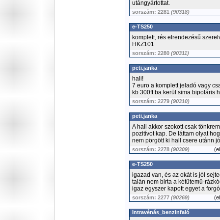
utángyártottat.
sorszám: 2281
(90318)
e-TS250
komplett, rés elrendezésű szerelv
HKZ101
sorszám: 2280
(90311)
peti.janka
hali!
7 euro a komplett jeladó vagy cs
kb 300ft ba kerül sima bipoláris 
sorszám: 2279
(90310)
peti.janka
A hall akkor szokott csak tönkreme
pozitívot kap. De láttam olyat h
nem pörgött ki hall csere utánn jó 
sorszám: 2278
(90309)
(
e
e-TS250
igazad van, és az okát is jól sej
talán nem birta a kétütemű-rázkó
igaz egyszer kapott egyet a forg
sorszám: 2277
(90269)
(
e
Intravénás_benzinfaló