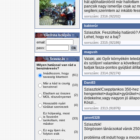
hát ajtóhatárolóról már hallotta
pancsik nagy ismerője csak az mz
segíteni,szerintem az inkább fes
sorszám: 2316
(92202)
bakterúr
Sziasztok. Feszültség határoló? 
:: Címlista belépés ::
Lehet, hogy ez a baj?
email:
sorszám: 2315
(92186)
pass:
magush
Valaki, aki Győr környékén leledz
:: Szavazás ::
és szóljon! valamikor a követke
Milyen hatással van rád a
tudjak fasza-pontos gyújtást állít
benzináresés?
sorszám: 2314
(92174)
Imádkozom, hogy
(61)
tavaszig kitartson
Dani83
Már a kád is csurig
(10)
benzinnel
Sziasztok!Csepptankos 350-hez
Eladtam az összes
hengereket+dugókat+gyűrűket+cs
(2)
MOL részvényemet
érdekelne,vagy nagyon jó állapot
Köszi...
Hosszabb nyári
(4)
túrákat szervezek
sorszám: 2313
(91876)
Ez hülyeség, most
is 5ezerért
janer6328
(33)
tankoltam, mint
máskor
Sziasztok!
Sörgössen tánácsokat várok 250
Ez egy ilyen év,
(3)
folyton esik
probléma ott indult hogy a mocin