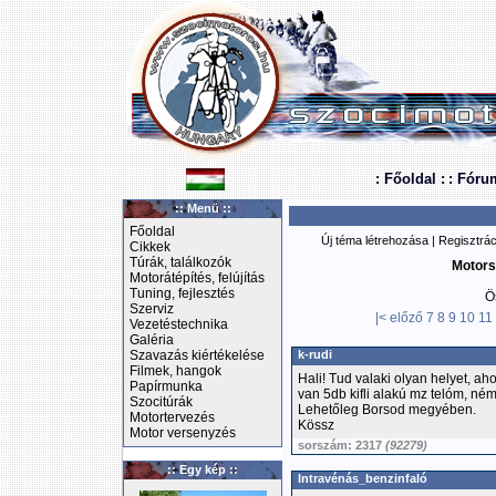
: Főoldal :
: Fóru
:: Menü ::
Főoldal
Új téma létrehozása
|
Regisztrác
Cikkek
Túrák, találkozók
Motors
Motorátépítés, felújítás
Tuning, fejlesztés
Ö
Szerviz
|<
előző
7
8
9
10
11
Vezetéstechnika
Galéria
Szavazás kiértékelése
k-rudi
Filmek, hangok
Hali! Tud valaki olyan helyet, ah
Papírmunka
van 5db kifli alakú mz telóm, né
Szocitúrák
Lehetőleg Borsod megyében.
Motortervezés
Kössz
Motor versenyzés
sorszám: 2317
(92279)
:: Egy kép ::
Intravénás_benzinfaló