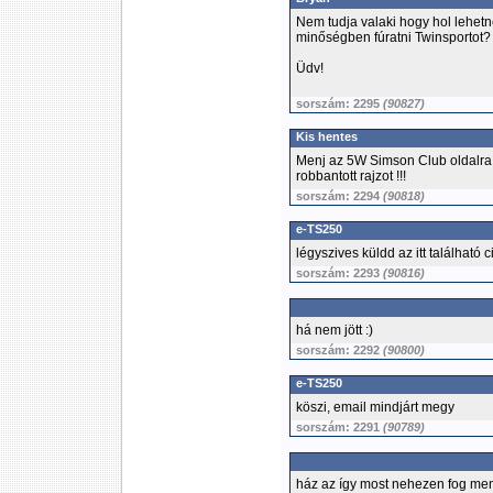
Nem tudja valaki hogy hol lehet
minőségben fúratni Twinsportot?
Üdv!
sorszám: 2295
(90827)
Kis hentes
Menj az 5W Simson Club oldalra 
robbantott rajzot !!!
sorszám: 2294
(90818)
e-TS250
légyszives küldd az itt található 
sorszám: 2293
(90816)
há nem jött :)
sorszám: 2292
(90800)
e-TS250
köszi, email mindjárt megy
sorszám: 2291
(90789)
ház az így most nehezen fog menn