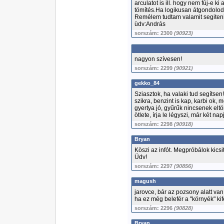
arculatot is ill. hogy nem fúj-e ki
tömítés.Ha logikusan átgondolod
Remélem tudtam valamit segiteni
üdv:András
sorszám: 2300
(90923)
nagyon szívesen!
sorszám: 2299
(90921)
gekko_84
Sziasztok, ha valaki tud segíts
szikra, benzint is kap, karbi ok, 
gyertya jó, gyűrűk nincsenek elt
ötlete, írja le légyszi, már két na
sorszám: 2298
(90918)
Bryan
Köszi az infót. Megpróbálok kicsit
Üdv!
sorszám: 2297
(90856)
magush
jarovce, bár az pozsony alatt van 
ha ez még belefér a "környék" kif
sorszám: 2296
(90828)
Bryan