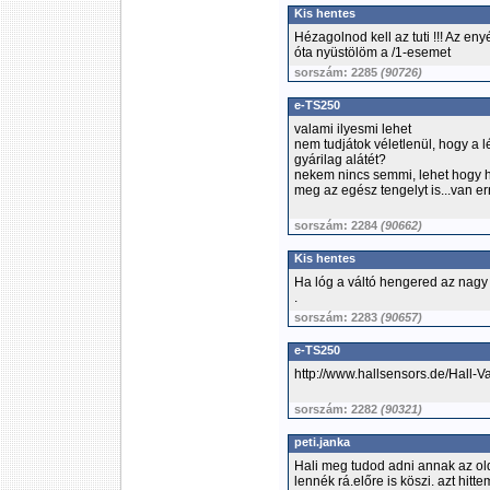
Kis hentes
Hézagolnod kell az tuti !!! Az en
óta nyüstölöm a /1-esemet
sorszám: 2285
(90726)
e-TS250
valami ilyesmi lehet
nem tudjátok véletlenül, hogy a 
gyárilag alátét?
nekem nincs semmi, lehet hogy 
meg az egész tengelyt is...van er
sorszám: 2284
(90662)
Kis hentes
Ha lóg a váltó hengered az nagy g
.
sorszám: 2283
(90657)
e-TS250
http://www.hallsensors.de/Hall-V
sorszám: 2282
(90321)
peti.janka
Hali meg tudod adni annak az olda
lennék rá.előre is köszi. azt hitt