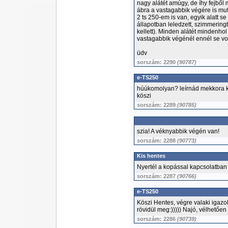
nagy alátét amúgy, de íhy fejbő
ábra a vastagabbik végére is mut
2 ts 250-em is van, egyik alatt se
állapotban leledzett, szimmering
kellett). Minden alátét mindenhol
vastagabbik végénél ennél se vol
üdv
sorszám: 2290
(90787)
e-TS250
húúkomolyan? leírnád mekkora k
köszi
sorszám: 2289
(90785)
szia! A véknyabbik végén van!
sorszám: 2288
(90773)
Kis hentes
Nyertél a kopással kapcsolatban !
sorszám: 2287
(90766)
e-TS250
Köszi Hentes, végre valaki igazo
rövidül meg:))))) Najó, vélhetően
sorszám: 2286
(90739)