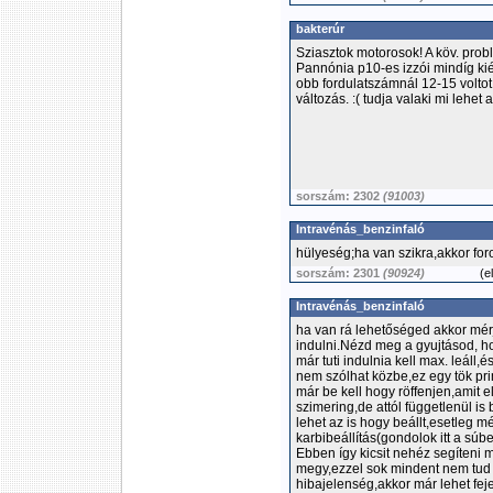
bakterúr
Sziasztok motorosok! A köv. pro
Pannónia p10-es izzói mindíg ki
obb fordulatszámnál 12-15 voltot
változás. :( tudja valaki mi lehet
sorszám: 2302
(91003)
Intravénás_benzinfaló
hülyeség;ha van szikra,akkor for
sorszám: 2301
(90924)
(
e
Intravénás_benzinfaló
ha van rá lehetőséged akkor mérj
indulni.Nézd meg a gyujtásod, hog
már tuti indulnia kell max. leál
nem szólhat közbe,ez egy tök pri
már be kell hogy röffenjen,amit 
szimering,de attól függetlenül is
lehet az is hogy beállt,esetleg 
karbibeállítás(gondolok itt a súb
Ebben így kicsit nehéz segíteni 
megy,ezzel sok mindent nem tud 
hibajelenség,akkor már lehet feje