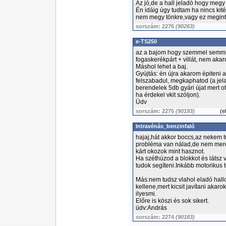
Az jó,de a hall jeladó hogy megy
Én idáig úgy tudtam ha nincs kité
nem megy tönkre,vagy ez megint 
sorszám: 2276
(90263)
e-TS250
az a bajom hogy szemmel semmi n
fogaskerékpárt + villát, nem akar
Máshol lehet a baj.
Gyújtás: én újra akarom épiteni a 
felszabadul, megkaphatod (a jel
berendelek 5db gyári újat mert o
ha érdekel vkit szóljon).
Üdv
sorszám: 2275
(90193)
(
e
Intravénás_benzinfaló
hajaj,hát akkor boccs,az nekem t
probléma van nálad,de nem merem
kárt okozok mint hasznot.
Ha széthúzod a blokkot és látsz v
tudok segíteni.Inkább motorikus 
Más:nem tudsz vlahol eladó hall
kellene,mert kicsit javítani aka
ilyesmi.
Előre is köszi és sok sikert.
üdv:András
sorszám: 2274
(90183)