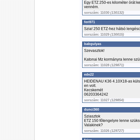
Egy ETZ 250-es kilométer órát k
venném.
sorszám: 11030
(130132)
feri971
Szia! 250 ETZ-hez hátsó lengés
sorszám: 11029
(130015)
babgulyas
Szevasztok!
Katonai Mz kormányra lenne szü
sorszám: 11028
(129871)
ede22
HEIDENAU K36 4.10X18-as külső
en volt.
Kecskemét
06203364242
sorszám: 11027
(129854)
dunci360
Sziasztok
ETZ 150 főtengelyre lenne szüks
Valakinek?
sorszám: 11026
(129727)