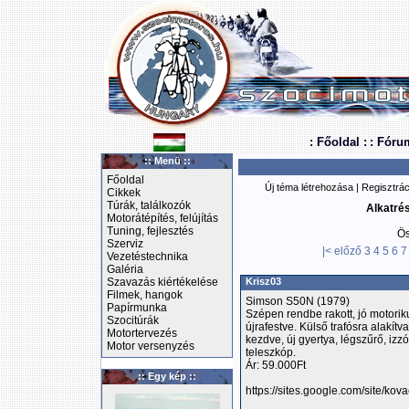
: Főoldal :
: Fóru
:: Menü ::
Főoldal
Új téma létrehozása
|
Regisztrác
Cikkek
Túrák, találkozók
Alkatré
Motorátépítés, felújítás
Tuning, fejlesztés
Ös
Szerviz
|<
előző
3
4
5
6
7
Vezetéstechnika
Galéria
Szavazás kiértékelése
Krisz03
Filmek, hangok
Simson S50N (1979)
Papírmunka
Szépen rendbe rakott, jó motoriku
Szocitúrák
újrafestve. Külső trafósra alakít
Motortervezés
kezdve, új gyertya, légszűrő, izzó
Motor versenyzés
teleszkóp.
Ár: 59.000Ft
:: Egy kép ::
https://sites.google.com/site/kov