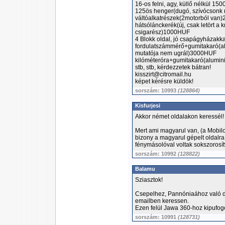
16-os felni, agy, küllő nélkül 15
125ös henger(dugó, szívócsonk
váltóalkatrészek(2motorból va
hátsólánckerék(új, csak letört 
csigarész)1000HUF
4 Blokk oldal, jó csapágyházak
fordulatszámmérő+gumitakaró(alu
mutatója nem ugrál)3000HUF
kilóméteróra+gumitakaró(alumin
stb, stb, kérdezzetek bátran!
kisszirt@citromail.hu
képet kérésre küldök!
sorszám: 10993
(128864)
Kisfurjesi
Akkor német oldalakon keressél!
Mert ami magyarul van, (a Mobil
bizony a magyarul gépelt oldalr
fénymásolóval voltak sokszorosít
sorszám: 10992
(128822)
Balamu
Sziasztok!
Csepelhez, Pannóniaához való d
emailben keressen.
Ezen felül Jawa 360-hoz kipufogóf
sorszám: 10991
(128731)