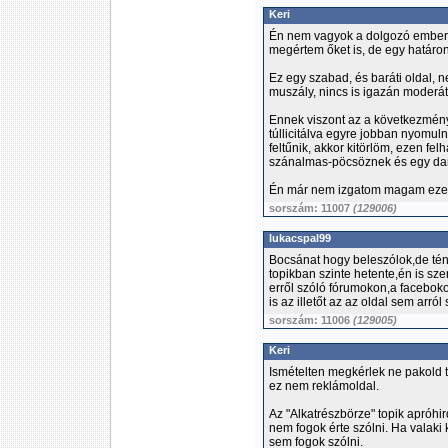
Keri
Én nem vagyok a dolgozó emberek
megértem őket is, de egy határon
Ez egy szabad, és baráti oldal
muszály, nincs is igazán moderát
Ennek viszont az a következmény
túllicitálva egyre jobban nyomul
feltűnik, akkor kitörlöm, ezen fe
szánalmas-pöcsöznek és egy dar
Én már nem izgatom magam ezen, 
sorszám: 11007
(129006)
lukacspal99
Bocsánat hogy beleszólok,de té
topikban szinte hetente,én is 
erről szóló fórumokon,a faceboko
is az illetőt az az oldal sem arró
sorszám: 11006
(129005)
Keri
Ismételten megkérlek ne pakold te
ez nem reklámoldal.
Az "Alkatrészbörze" topik apróhi
nem fogok érte szólni. Ha valaki 
sem fogok szólni.