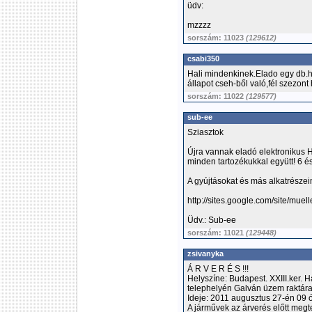
üdv:
mzzzz
sorszám: 11023
(129612)
csabi350
Hali mindenkinek.Elado egy db.
állapot cseh-ből való,fél szezont 
sorszám: 11022
(129577)
sub-ee
Sziasztok
Újra vannak eladó elektronikus H
minden tartozékukkal együtt! 6 é
A gyújtásokat és más alkatrészeim,
http://sites.google.com/site/muell
Üdv.: Sub-ee
sorszám: 11021
(129448)
zsivanyka
Á R V E R É S !!!
Helyszíne: Budapest. XXIII.ker. 
telephelyén Galván üzem raktára
Ideje: 2011 augusztus 27-én 09 ó
A járművek az árverés előtt megt