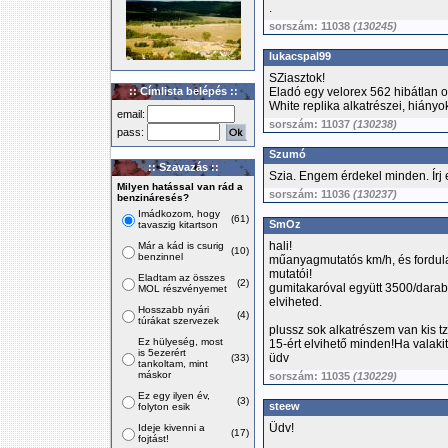
.
sorszám: 11038
(130245)
lukacspal99
SZiasztok!
:: Címlista belépés ::
Eladó egy velorex 562 hibátlan o
White replika alkatrészei, hiány
email:
sorszám: 11037
(130238)
pass:
Szumó
:: Szavazás ::
Szia. Engem érdekel minden. Írj 
Milyen hatással van rád a
sorszám: 11036
(130237)
benzináresés?
Imádkozom, hogy
(61)
SmOz
tavaszig kitartson
hali!
Már a kád is csurig
(10)
benzinnel
műanyagmutatós km/h, és fordul
mutatói!
Eladtam az összes
(2)
gumitakaróval együtt 3500/dara
MOL részvényemet
elviheted.
Hosszabb nyári
(4)
túrákat szervezek
plussz sok alkatrészem van kis tzh
Ez hülyeség, most
15-ért elvihető minden!Ha valakit
is 5ezerért
üdv
(33)
tankoltam, mint
máskor
sorszám: 11035
(130229)
Ez egy ilyen év,
(3)
steew
folyton esik
Üdv!
Ideje kivenni a
(17)
fojtást!