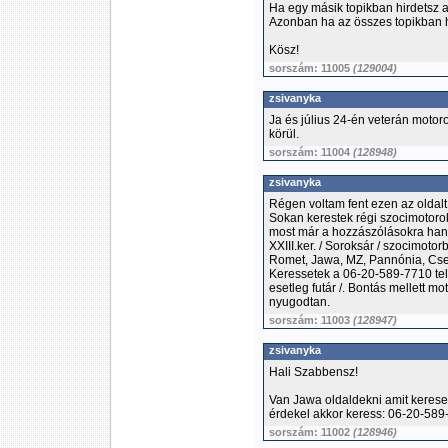
Ha egy másik topikban hirdetsz 
Azonban ha az összes topikban h
Kösz!
sorszám: 11005
(129004)
zsivanyka
Ja és július 24-én veterán motor
körül.
sorszám: 11004
(128948)
zsivanyka
Régen voltam fent ezen az oldal
Sokan kerestek régi szocimotoro
most már a hozzászólásokra ha
XXIII.ker. / Soroksár / szocimoto
Romet, Jawa, MZ, Pannónia, Csepe
Keressetek a 06-20-589-7710 tel
esetleg futár /. Bontás mellett mo
nyugodtan.
sorszám: 11003
(128947)
zsivanyka
Hali Szabbensz!
Van Jawa oldaldekni amit kerese
érdekel akkor keress: 06-20-58
sorszám: 11002
(128946)