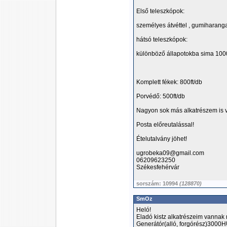
Első teleszkópok:
személyes átvéttel , gumiharang
hátsó teleszkópok:
különböző állapotokba sima 1000
Komplett fékek: 800ft/db
Porvédő: 500ft/db
Nagyon sok más alkatrészem is v
Posta előreutalással!
Ételutalvány jöhet!
ugrobeka09@gmail.com
06209623250
Székesfehérvár
sorszám: 10994
(128870)
SmOz
Heló!
Eladó kistz alkatrészeim vannak
Generátór(alló, forgórész)3000