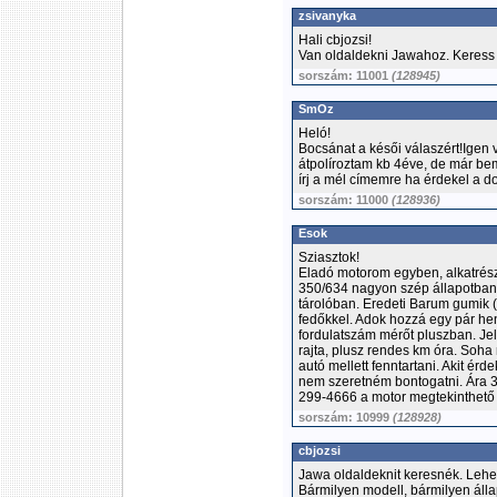
zsivanyka
Hali cbjozsi!
Van oldaldekni Jawahoz. Keress
sorszám: 11001
(128945)
SmOz
Heló!
Bocsánat a késői válaszért!Igen v
átpolíroztam kb 4éve, de már bem
írj a mél címemre ha érdekel a d
sorszám: 11000
(128936)
Esok
Sziasztok!
Eladó motorom egyben, alkatrés
350/634 nagyon szép állapotban,
tárolóban. Eredeti Barum gumik (a
fedőkkel. Adok hozzá egy pár heng
fordulatszám mérőt pluszban. Je
rajta, plusz rendes km óra. Soh
autó mellett fenntartani. Akit ér
nem szeretném bontogatni. Ára 35
299-4666 a motor megtekinthető
sorszám: 10999
(128928)
cbjozsi
Jawa oldaldeknit keresnék. Lehe
Bármilyen modell, bármilyen álla