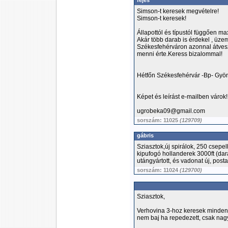
fejes
Simson-t keresek megvételre!
Simson-t keresek!
Állapottól és típustól függően max
Akár több darab is érdekel , üze
Székesfehérváron azonnal átves
menni érte.Keress bizalommal!
Hétfőn Székesfehérvár -Bp- Gyön
Képet és leírást e-mailben várok!
ugrobeka09@gmail.com
sorszám: 11025
(129709)
gábris
Sziasztok,új spirálok, 250 csepe
kipufogó hollanderek 3000ft (dar
utángyártott, és vadonat új, pos
sorszám: 11024
(129700)
Sziasztok,
Verhovina 3-hoz keresek minden
nem baj ha repedezett, csak nag