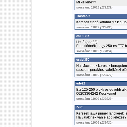
Mi kellene??
sorszám: 11013
(129129)
Troster07
Keresek eladó katonai Mz kipufo
sorszám: 11012
(129098)
zsolt-etz
Helló (ede22)!
Érdeklődnék, hogy 250-es ETZ-
sorszám: 11011
(129084)
csabi350
Hali.Jawahoz keresek berugóteng
(asszem perákhoz való)köszi elő
sorszám: 11010
(129077)
ede22
Etz 125-250 blokk és egyébb alk
06203364242 Kecskemét
sorszám: 11009
(129029)
Ze78
Keresek jawa primer lánckerék l
Ha valakinek van eladó jelezze?
sorszám: 11008
(129020)