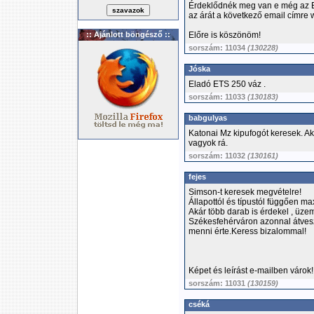
Érdeklődnék meg van e még az E
az árát a következő email címr
:: Ajánlott böngésző ::
Előre is köszönöm!
sorszám: 11034
(130228)
Jóska
Eladó ETS 250 váz .
sorszám: 11033
(130183)
babgulyas
Katonai Mz kipufogót keresek. Ak
vagyok rá.
sorszám: 11032
(130161)
fejes
Simson-t keresek megvételre!
Állapottól és típustól függően max
Akár több darab is érdekel , üzem
Székesfehérváron azonnal átves
menni érte.Keress bizalommal!
Képet és leírást e-mailben vár
sorszám: 11031
(130159)
cséká