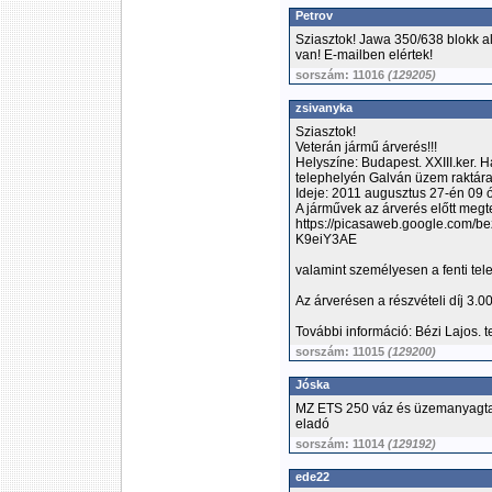
Petrov
Sziasztok! Jawa 350/638 blokk al
van! E-mailben elértek!
sorszám: 11016
(129205)
zsivanyka
Sziasztok!
Veterán jármű árverés!!!
Helyszíne: Budapest. XXIII.ker. 
telephelyén Galván üzem raktára
Ideje: 2011 augusztus 27-én 09 ó
A járművek az árverés előtt megt
https://picasaweb.google.com/
K9eiY3AE
valamint személyesen a fenti tel
Az árverésen a részvételi díj 3.0
További információ: Bézi Lajos. 
sorszám: 11015
(129200)
Jóska
MZ ETS 250 váz és üzemanyagta
eladó
sorszám: 11014
(129192)
ede22