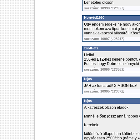
Lehetőleg olcsón.
sorszám: 10998
(128927)
Honvéd1990
Üdv engem érdekelne hogy akorm
mert nekem aza tipus kéne mai g
vannak akapcsol állásáról! Köszön
sorszám: 10997
(128917)
zsolt-etz
Helló!
250-es ETZ-hez kellene bontott, e
Fontos, hogy Debrecen környéki 
sorszám: 10996
(128883)
fejes
JAH az lemaradt! SIMSON-hoz!
sorszám: 10995
(128872)
fejes
Alkatrészek olcsón eladók!
Minnél előbb jössz annál többöl 
Kerekek:
különböző állapotban különböző 
egységesen 2500ft/db (némelyike