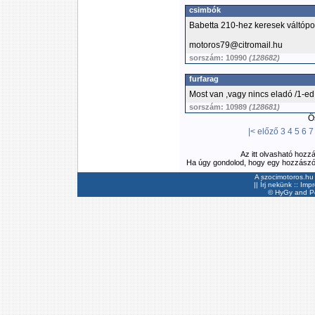
csimbók
Babetta 210-hez keresek váltópo
motoros79@citromail.hu
sorszám: 10990
(128682)
furfarag
Most van ,vagy nincs eladó /1-ed 
sorszám: 10989
(128681)
Ös
|<
előző
3
4
5
6
7
Az itt olvasható hozz
Ha úgy gondolod, hogy egy hozzászólás
A szocimotoros.hu 
||
Írj nekünk
::
Imp
©
HyGy
and Pee