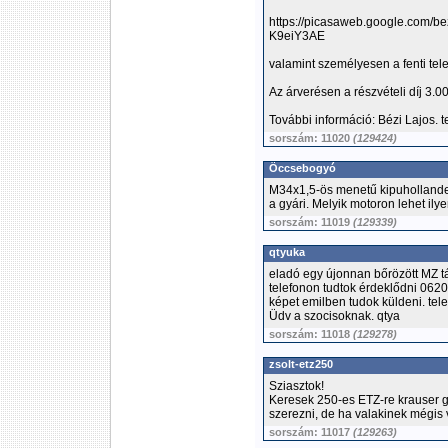
https://picasaweb.google.com/
K9eiY3AE
valamint személyesen a fenti tel
Az árverésen a részvételi díj 3.0
További információ: Bézi Lajos. 
sorszám: 11020
(129424)
Öccsebogyó
M34x1,5-ös menetű kipuhollande
a gyári. Melyik motoron lehet ily
sorszám: 11019
(129339)
qtyuka
eladó egy újonnan bőrözött MZ t
telefonon tudtok érdeklődni 06
képet emilben tudok küldeni. tel
Üdv a szocisoknak. qtya
sorszám: 11018
(129278)
zsolt-etz250
Sziasztok!
Keresek 250-es ETZ-re krauser g
szerezni, de ha valakinek mégis
sorszám: 11017
(129263)