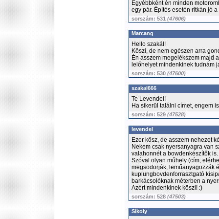
Egyébbként én minden motoromh
egy pár. Építés esetén ritkán jó a
sorszám: 531
(47606)
Marcang
Hello szakál!
Köszi, de nem egészen arra gon
Én asszem megelékszem majd a bi
lelőhelyet mindenkinek tudnám j
sorszám: 530
(47600)
szakal666
Te Levendel!
Ha sikerül találni címet, engem i
sorszám: 529
(47528)
levendel
Ezer kösz, de asszem nehezet kér
Nekem csak nyersanyagra van s
valahonnét a bowdenkészítők is.
Szóval olyan műhely (cím, elérh
megsodorják, leműanyagozzák és
kuplungbovdenforrasztgató kisip
barkácsolóknak méterben a nyers
Azért mindenkinek köszi! :)
sorszám: 528
(47503)
Sikoly