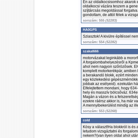
Én az oldalkocsisomhoz akarok 
oldalkocsi vázára teszem a generá
szíjtárcsás megoldással forgatv
gondoltam, de attól félek a vizsg
sorszám: 555
(52283)
HA0GPS
Sziasztok! A kivülre építéssel n
sorszám: 554
(52282)
szakal666
motorvázakat leginkább a mororfo
A forgalombahelyezésről a Kpmes
ahol nem nagyon szőrözősek. Elv
komplett motorkerékpár, amiben 
a berakandó blokk, ezért minden 
egy közlekedési gépészmérnökkel
jobbak az esélyeid). ezekután há
Elfelejtettem mondani, hogy 634
hely és masszív bölcsőváz. 634est
Magán a vázon és a felszereltsé
ezekre ráérsz akkor is, ha már v
A mennyibekerülést mindíg az il
sorszám: 553
(52268)
cold
Kösy a választ!Ha blokkról is és 
letudom vizsgáztatni és forgalo
nekem?(van ilyen oldal ahol utá