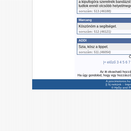
a kipufogóra szeretnék bandázst 
tudtok ennél olcsóbb helyet/meg
sorszám: 513
(46188)
Marcang
Köszönöm a segítséget.
sorszám: 512
(46121)
ADDI
Szia, kösz a tippet.
sorszám: 511
(46054)
Ös
|<
előző
3
4
5
6
7
Az itt olvasható hozz
Ha úgy gondolod, hogy egy hozzászólás
A szocimotoros.hu 
||
Írj nekünk
::
Imp
©
HyGy
and Pee