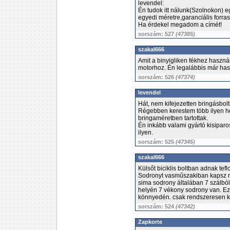
levendel:
Én tudok itt nálunk(Szolnokon) e
egyedi méretre,garanciális forrasz
Ha érdekel megadom a címét!
sorszám: 527
(47385)
szakal666
Amit a binyigliken fékhez használ
motorhoz. Én legalábbis már has
sorszám: 526
(47374)
levendel
Hát, nem kifejezetten bringásbolt
Régebben kerestem több ilyen hel
bringaméretben tartottak.
Én inkább valami gyártó kisipar
ilyen.
sorszám: 525
(47345)
szakal666
Külsőt biciklis boltban adnak tef
Sodronyt vasműszakiban kapsz m
sima sodrony általában 7 szálbó
helyén 7 vékony sodrony van. Ezé
könnyedén. csak rendszeresen ke
sorszám: 524
(47342)
Zapkorte