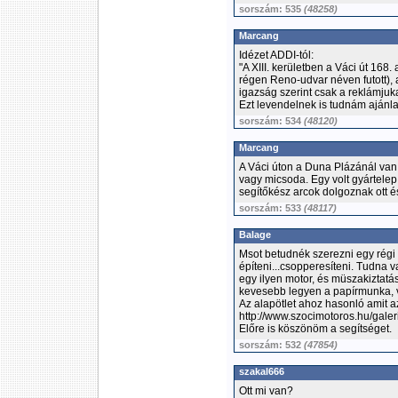
sorszám: 535
(48258)
Marcang
Idézet ADDI-tól:
"A XIII. kerületben a Váci út 168
régen Reno-udvar néven futott),
igazság szerint csak a reklámjuk
Ezt levendelnek is tudnám ajánla
sorszám: 534
(48120)
Marcang
A Váci úton a Duna Plázánál van
vagy micsoda. Egy volt gyártele
segítőkész arcok dolgoznak ott é
sorszám: 533
(48117)
Balage
Msot betudnék szerezni egy régi 
építeni...csopperesíteni. Tudna 
egy ilyen motor, és müszakiztatá
kevesebb legyen a papírmunka, 
Az alapötlet ahoz hasonló amit a
http://www.szocimotoros.hu/gale
Előre is köszönöm a segítséget.
sorszám: 532
(47854)
szakal666
Ott mi van?