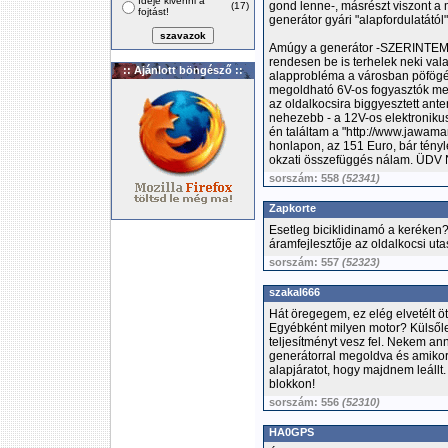
Ideje kivenni a
gond lenne-, másrészt viszont a m
(17)
fojtást!
generátor gyári "alapfordulatától"
Amúgy a generátor -SZERINTEM!-
rendesen be is terhelek neki val
:: Ajánlott böngésző ::
alapprobléma a városban pöfögés
megoldható 6V-os fogyasztók meg
az oldalkocsira biggyesztett ante
nehezebb - a 12V-os elektronikus
én találtam a "http://www.jawama
honlapon, az 151 Euro, bár tényl
okzati összefüggés nálam. ÜDV 
sorszám: 558
(52341)
Zapkorte
Esetleg biciklidinamó a keréken?
áramfejlesztője az oldalkocsi uta
sorszám: 557
(52323)
szakal666
Hát öregegem, ez elég elvetélt öt
Egyébként milyen motor? Külsőle
teljesítményt vesz fel. Nekem a
generátorral megoldva és amikor 
alapjáratot, hogy majdnem leállt
blokkon!
sorszám: 556
(52310)
HA0GPS