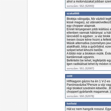
ahol a motorvázakat jobban sze
sorszám: 552
(52093)
szakal666
Blokkja válogatja, Mz vázból le
kissé magas), az utánakövetkező
egy chopper alapnak.
Ennél lényegesen jobb kiállású
ellenben vannak hátrányai: a hát
láncvédő is egyben ; a váz blokk 
ívesen össze kéne hozni a felfelé
Másik alternatíva (személyes java
alakítható, bírja a gyűrődést. ez
szépet lehet kihozni belőle.
A többi már a blokkon múlik. Érd
kardánosak ugyanis.
Befértetni be lehet, legfeljebb eg
Igen radikálisat lehet ily módon is
sorszám: 551
(52087)
cold
HI!Nagyon gázos ha én 1 V-2-es
Panóniavázba?Persze a váz vagyi
régi blokkot szedném kibelőle...
choppert gyártanék magamnak.:)
sorszám: 550
(52078)
hetfield
Hát ez nem hangzik rosszul. Egyé