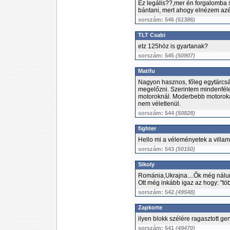
Ez legális??,mer én forgalomba s
bántani, mert ahogy elnézem azé
sorszám: 546
(51386)
TLT Csabi
etz 125höz is gyartanak?
sorszám: 545
(50907)
Matifu
Nagyon hasznos, főleg egytárcsás
megelőzni. Szerintem mindenféle
motoroknál. Moderbebb motorokat 
nem véletlenül.
sorszám: 544
(50828)
fighter
Hello mi a véleményetek a villam
sorszám: 543
(50150)
Sikoly
Románia,Ukrajna....Ők még nálun
Ott még inkább igaz az hogy: "töb
sorszám: 542
(49548)
Zapkorte
ilyen blokk szélére ragasztott ge
sorszám: 541
(49470)