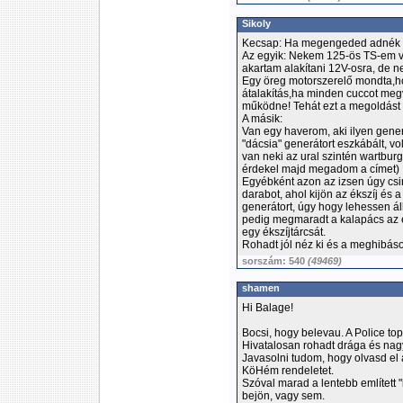
Sikoly
Kecsap: Ha megengeded adnék p
Az egyik: Nekem 125-ös TS-em va
akartam alakítani 12V-osra, de ne
Egy öreg motorszerelő mondta,ho
átalakítás,ha minden cuccot meg
működne! Tehát ezt a megoldást gy
A másik:
Van egy haverom, aki ilyen gener
"dácsia" generátort eszkábált, vo
van neki az ural szintén wartburg
érdekel majd megadom a címet)
Egyébként azon az izsen úgy csin
darabot, ahol kijön az ékszíj és a 
generátort, úgy hogy lehessen áll
pedig megmaradt a kalapács az e
egy ékszíjtárcsát.
Rohadt jól néz ki és a meghibásod
sorszám: 540
(49469)
shamen
Hi Balage!
Bocsi, hogy belevau. A Police t
Hivatalosan rohadt drága és nagy
Javasolni tudom, hogy olvasd el
KöHém rendeletet.
Szóval marad a lentebb említett 
bejön, vagy sem.