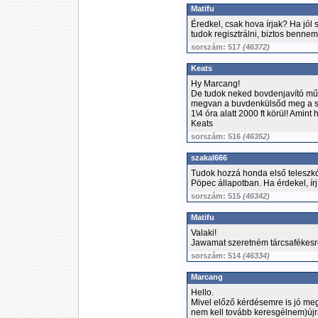
Matifu
Éredkel, csak hova írjak? Ha jól
tudok regisztrálni, biztos bennem
sorszám: 517
(46372)
Keats
Hy Marcang!
De tudok neked bovdenjavító műhe
megvan a buvdenkülsőd meg a s
1\4 óra alatt 2000 ft körül! Amin
Keats
sorszám: 516
(46352)
szakal666
Tudok hozzá honda első teleszkó
Pöpec állapotban. Ha érdekel, írj 
sorszám: 515
(46342)
Matifu
Valaki!
Jawamat szeretném tárcsafékesre
sorszám: 514
(46334)
Marcang
Hello.
Mivel előző kérdésemre is jó meg
nem kell tovább keresgélnem)újr