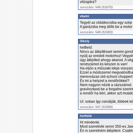
vitzsgára?
sorszám: 549
(51675)
vkami
Tegyél az oldalkocsiba egy szép 
A garázsba meg állíts be a motor 
sorszám: 548
(51583)
Sikoly
hetfield:
Nincs az átépítéssel semmi gond 
nyúlj az eredeti motorhoz! Vegyél
úgy átépíted ahogy akarod. A vég
rendszámot és készen is van!
Ha eljön a műszaki ideje visszar
Ezzel a módszerrel megvalósíthat
merevvázas old-school choppert 
És mi a helyzet a rendőrökkel?
Nem nagyon nézik a vázszámot. 
gravíroztasd be a forgalmi szerin
a rendőr ha kéri, akkor azt mutato
Ui: sokan így csinálják, többek kö
sorszám: 547
(51580)
hetfield
Hi mindenki.
Most szeretnék venni 350-es Jawát
Én is szeretném átépiteni. Csak