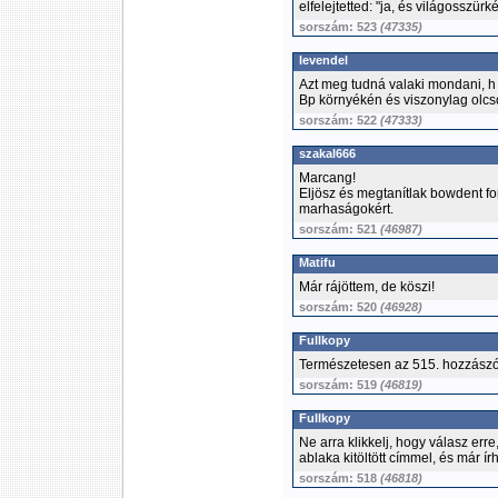
elfelejtetted: "ja, és világosszürkét
sorszám: 523
(47335)
levendel
Azt meg tudná valaki mondani, h
Bp környékén és viszonylag olc
sorszám: 522
(47333)
szakal666
Marcang!
Eljösz és megtanítlak bowdent fo
marhaságokért.
sorszám: 521
(46987)
Matifu
Már rájöttem, de köszi!
sorszám: 520
(46928)
Fullkopy
Természetesen az 515. hozzászól
sorszám: 519
(46819)
Fullkopy
Ne arra klikkelj, hogy válasz err
ablaka kitöltött címmel, és már írh
sorszám: 518
(46818)