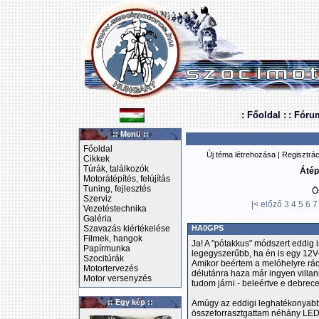
: Főoldal :
: Fóru
:: Menü ::
Főoldal
Új téma létrehozása
|
Regisztrác
Cikkek
Túrák, találkozók
Átép
Motorátépítés, felújítás
Tuning, fejlesztés
Ö
Szerviz
|<
előző
3
4
5
6
7
Vezetéstechnika
Galéria
Szavazás kiértékelése
HA0GPS
Filmek, hangok
Ja! A "pótakkus" módszert eddig 
Papírmunka
legegyszerűbb, ha én is egy 12V
Szocitúrák
Amikor beértem a melóhelyre rác
Motortervezés
délutánra haza már ingyen villann
Motor versenyzés
tudom járni - beleértve e debrecen
:: Egy kép ::
Amúgy az eddigi leghatékonyabb 
összeforrasztgattam néhány LED-e