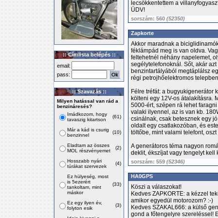
lecsökkentettem a villanyfogyasz
ÜDV!
sorszám: 560
(52350)
Zapkorte
Akkor maradnak a biciglidinamók.
féklámpád meg is van oldva. Vagy
:: Címlista belépés ::
feltehetnél néhány napelemet, ol
segélytelefonoknál. Sőt, akár az
email:
benzintartályából megtáplálsz eg
pass:
régi petrojhőelektromos telepben!
Félre tréfát: a bugyukigenerátor 
:: Szavazás ::
költeni egy 12V-os átalakításra.
Milyen hatással van rád a
5000-ért, szépen rá lehet faragni
benzináresés?
valaki ilyennel, az is van kb. 1
Imádkozom, hogy
(61)
csinálnak, csak betesznek egy jó 
tavaszig kitartson
oldalt egy csatlakozóban, és es
Már a kád is csurig
töltőbe, mint valami telefont, osz
(10)
benzinnel
Eladtam az összes
A generátoros téma nagyon román.
(2)
MOL részvényemet
deklit, ékszíjat vagy tengelyt kell
Hosszabb nyári
sorszám: 559
(52346)
(4)
túrákat szervezek
HA0GPS
Ez hülyeség, most
is 5ezerért
(33)
Köszi a válaszokat!
tankoltam, mint
máskor
Kedves ZAPKORTE: a kézzel teker
amikor egyedül motorozom? :-)
Ez egy ilyen év,
(3)
Kedves SZAKAL666: a külső gene
folyton esik
gond a főtengelyre szereléssel! 