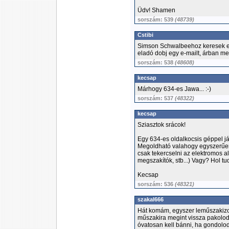
Üdv! Shamen
sorszám: 539
(48739)
Cstibi
Simson Schwalbeehoz keresek el
eladó dobj egy e-mailt, árban 
sorszám: 538
(48608)
kecsap
Márhogy 634-es Jawa... :-)
sorszám: 537
(48322)
kecsap
Sziasztok srácok!
Egy 634-es oldalkocsis géppel j
Megoldható valahogy egyszerűen 
csak tekercselni az elektromos 
megszakítók, stb...) Vagy? Hol tu
Kecsap
sorszám: 536
(48321)
szakal666
Hát komám, egyszer leműszakizo
műszakira megint vissza pakolod
óvatosan kell bánni, ha gondolod í