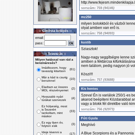
http://www.fejesm.mindenkilapja.
sorszám: 759
(94146)
mz250
milyen bolokkból és vázból lenn
olyat amiben van erő is.
:: Címlista belépés ::
sorszám: 758
(94093)
email:
kustib
pass:
Sziasztok!
:: Szavazás ::
Nagy-nagy seggítségre lenne szü
Milyen hatással van rád a
amiben a féktárcsa kifúrkálásána
benzináresés?
nem találom, pedig nagyon jó voln
Imádkozom, hogy
(61)
tavaszig kitartson
Köszi!!!
Már a kád is csurig
(10)
sorszám: 757
(93688)
benzinnel
Eladtam az összes
(2)
Kis hentes
MOL részvényemet
Szeva! Én is variálok 250/1-es b
Hosszabb nyári
(4)
akarod beépiteni Közdarabbal am
túrákat szervezek
vagy a blokk fél direktbe való k
Ez hülyeség, most
sorszám: 756
(92973)
is 5ezerért
(33)
tankoltam, mint
máskor
Fóti Gyula
Ez egy ilyen év,
(3)
Meghívó
folyton esik
Ideje kivenni a
A Blue Scorpions és a Pannonia 
(17)