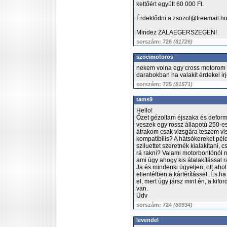
kettőért együtt 60 000 Ft.
Érdeklődni a zsozol@freemail.hu
Mindez ZALAEGERSZEGEN!
sorszám: 726
(81726)
szocimotoros
nekem volna egy cross motorom b
darabokban ha valakit érdekel ir
sorszám: 725
(81571)
tams9
Hello!
Őzet gézoltam éjszaka és deform
veszek egy rossz állapotú 250-est
átrakom csak vizsgára teszem vi
kompatibilis? A hátsókereket pél
sziluettet szeretnék kialakítani,
rá rakni? Valami motorbontónól n
ami úgy ahogy kis átalakítással rá
Ja és mindenki ügyeljen, ott ahol
ellentétben a kártérítássel. És ha
el, mert úgy jársz mint én, a kifo
van.
Üdv
sorszám: 724
(80934)
levendel