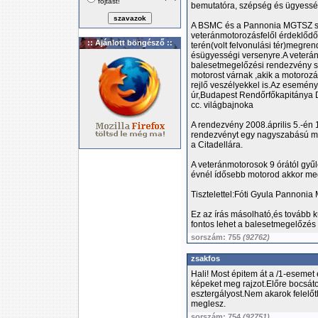
fojtást!
bemutatóra, szépség és ügyessé
A BSMC és a Pannonia MGTSZ sz
veteránmotorozásfelől érdeklődő
:: Ajánlott böngésző ::
terén(volt felvonulási tér)megr
ésügyességi versenyre.A veterá
balesetmegelőzési rendezvény s
motorost várnak ,akik a motoroz
rejlő veszélyekkel is.Az esemén
úr,Budapest Rendőrfőkapitánya
cc. világbajnoka
A rendezvény 2008.április 5.-én 
rendezvényt egy nagyszabású mot
a Citadellára.
A veteránmotorosok 9 órától gy
évnél ídősebb motorod akkor meg
Tisztelettel:Fóti Gyula Pannoni
Ez az írás másolható,és tovább 
fontos lehet a balesetmegelőzés
sorszám: 755
(92762)
zsakfos
Hali! Most épitem át a /1-esemet
képeket meg rajzot.Előre bocsáto
esztergályost.Nem akarok felelőt
meglesz.
sorszám: 754
(92751)