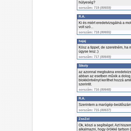
hülyeség?
sorszám: 719
(80659)
R.A.
Ki és miért eredetvizsgálná a mo
volt szó...
sorszám: 718
(80655)
hajaj
Kösz a tippet, de szeretném, ha 
úgyse lesz.:)
sorszám: 717
(80649)
Sikoly
az azonnal megbukna eredetviz
abban az esetben műxik a dolog,h
blokköntvényt keríthet hozzá ami
szerintit.
sorszám: 716
(80648)
R.A.
Szerintem a marógép-beütőszám 
sorszám: 715
(80637)
ZsoZol
Ok, köszi a segítséget. Azt his
alkalmazni, hogy örökké tartson 