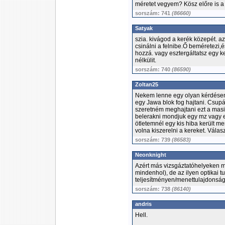
méretet vegyem? Kösz előre is a 
sorszám: 741
(86660)
Satyak
szia. kivágod a kerék közepét. az
csinálni a felnibe.Ő beméretezi,
hozzá. vagy esztergáltatsz egy ke
nélkülit.
sorszám: 740
(86590)
Zoltan25
Nekem lenne egy olyan kérdésem 
egy Jawa blok fog hajtani. Csup
szeretném meghajtani ezt a mas
belerakni mondjuk egy mz vagy e
ötletemnél egy kis hiba került m
volna kiszerelni a kereket. Válasz
sorszám: 739
(86583)
Neonknight
Azért más vizsgáztatóhelyeken m
mindenhol), de az ilyen optikai 
teljesítményen/menettulajdonsá
sorszám: 738
(86140)
andris
Hell.