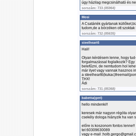
úgy házilag megcsinálható és ne
sorszám: 733
(85964)
Mosi
A Csatáriék gyártanak küllőket,b
tudom,de a börzéken ott szoktak l
sorszám: 732
(85635)
steelheart6
Hali!
Olyan kérdésem lenne, hogy tud-e
forgalmazással foglalkozik? Egy 
belefűzni, de nemtudom hol lehet 
már ilyet vagy vannak hasznos in
a steelheart6(kukac)freemail(pon
THX!
Ádi
sorszám: 731
(85368)
babetta(geri)
hello mindenki!!
keresek már nagyon régóta olyan
csekély dologa hiányzik ha van s
előre is koszonom fontos lenne!!
tel:60309630089
vagy e-mail :holb.gergo@gmail.