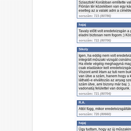
Sziasztok! Korábban említette va
Flórián tér közelében van egy kár
esetleg az a valaki adni a címét
sorszám: 723
(80786)
hajaj
Tavaly előtt volt eredetvizsgán 
eladni biztosan nem fogom.:) Kö
sorszám: 722
(80706)
Sikoly
Igen, ha eddig nem volt eredetvi
integrált műszaki vizsgát csinálnak
Ha élete végéig meghagyná magán
csak eladáskor kell eredetvizsgár
Viszont amit írtam az tuti nem b
van ütve a szám, hanem hogy a kö
látható-e elváltozás az anyag sz
szám ütve, ami bizony már baj :)
vadonatúj felülettel van dolgunk.
sorszám: 721
(80704)
R.A.
Attól függ, mikor eredetvizsgálták
sorszám: 720
(80660)
hajaj
Úgy tudtam, hogy az új műszakin 