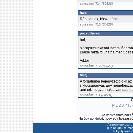
sorszám: 714
(80636)
hajaj
Rápillantok, köszönöm!
sorszám: 713
(80625)
pozsothereal
hel,
<-'Papirmunka'nal láttam fődarab 
Blaise rakta föl, hatha megtudsz 
Viktor
sorszám: 712
(80621)
hajaj
A forgalmiba bejegyzett blokk a
siklócsapágyai. Egy németországb
aminek megvannak a vámpapírjai,
sorszám: 711
(80594)
Ös
|<
1
2
3
[4]
5
Az itt olvasható hozz
Ha úgy gondolod, hogy egy hozzászólás
A szocimotoros.hu 
||
Írj nekünk
::
Imp
©
HyGy
and Pee