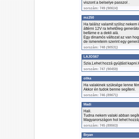
viszont a belselye passzol .
sorszám: 749
(90614)
mz250
Ha találsz valamit szólsz nekem
áttérni 12V ra lehetőleg generát
befárne e a dekli alá.
Egy dinamós változat az van hogy 
de ismereteim szerint egy generá
sorszám: 748
(90531)
LAJOS67
Szia.Lehet hozzá gyújtást kapni.H
sorszám: 747
(90459)
olika
Ha valakinek szüksége lenne fém
Akkor én tudok benne segíteni.
sorszám: 746
(89671)
Madi
Hali.
Tudna nekem valaki abban segíten
Magyarországon hol lehet hozzáj
sorszám: 745
(89563)
Bryan