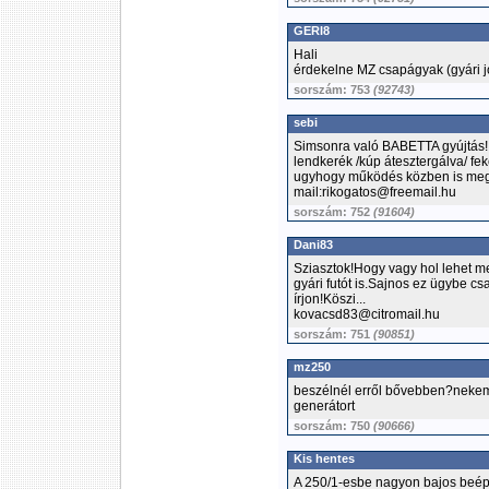
GERI8
Hali
érdekelne MZ csapágyak (gyári j
sorszám: 753
(92743)
sebi
Simsonra való BABETTA gyújtás!!!
lendkerék /kúp átesztergálva/ f
ugyhogy működés közben is megt
mail:rikogatos@freemail.hu
sorszám: 752
(91604)
Dani83
Sziasztok!Hogy vagy hol lehet 
gyári futót is.Sajnos ez ügybe cs
írjon!Köszi...
kovacsd83@citromail.hu
sorszám: 751
(90851)
mz250
beszélnél erről bővebben?nekem
generátort
sorszám: 750
(90666)
Kis hentes
A 250/1-esbe nagyon bajos beépit