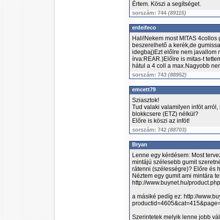
Értem. Köszi a segítséget.
sorszám: 744
(89115)
erdeifeco
Hali!Nekem most MITAS 4collos 
beszerelhető a kerék,de gumissal
idegbaj)Ezt előlre nem javallom 
írva:REAR.)Előlre is mitas-t tett
hátul a 4 coll a max.Nagyobb ne
sorszám: 743
(88952)
emcett79
Sziasztok!
Tud valaki valamilyen infót arról
blokkcsere (ETZ) nélkül?
Előre is köszi az infót!
sorszám: 742
(88703)
Bryan
Lenne egy kérdésem: Most tervez
mintájú szélesebb gumit szeretné
rátenni (szélességre)? Előre és h
Néztem egy gumit ami mintára tets
http://www.buynet.hu/product.
a másiké pedíg ez: http://www.b
productid=4605&cat=415&page
Szerintetek melyik lenne jobb vá