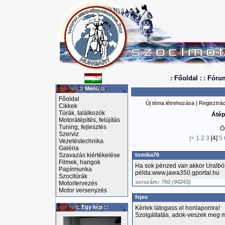
: Főoldal :
: Fóru
:: Menü ::
Főoldal
Új téma létrehozása
|
Regisztrác
Cikkek
Túrák, találkozók
Átép
Motorátépítés, felújítás
Tuning, fejlesztés
Ö
Szerviz
|<
1
2
3
[4]
5
Vezetéstechnika
Galéria
Szavazás kiértékelése
tomika76
Filmek, hangok
Ha sok pénzed van akkor Uralból,
Papírmunka
példa:www.jawa350.gportal.hu
Szocitúrák
sorszám: 760
(94243)
Motortervezés
Motor versenyzés
fejes
:: Egy kép ::
Kérlek látogass el honlapomra!
Szolgáltatás, adok-veszek meg 