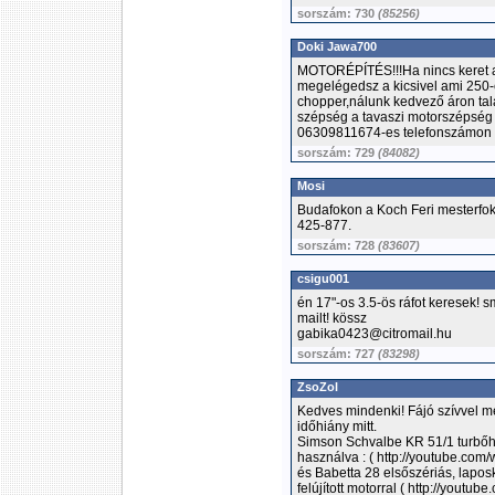
sorszám: 730
(85256)
Doki Jawa700
MOTORÉPÍTÉS!!!Ha nincs keret a
megelégedsz a kicsivel ami 250-
chopper,nálunk kedvező áron tal
szépség a tavaszi motorszépség 
06309811674-es telefonszámon 
sorszám: 729
(84082)
Mosi
Budafokon a Koch Feri mesterfoko
425-877.
sorszám: 728
(83607)
csigu001
én 17"-os 3.5-ös ráfot keresek! s
mailt! kössz
gabika0423@citromail.hu
sorszám: 727
(83298)
ZsoZol
Kedves mindenki! Fájó szívvel m
időhiány mitt.
Simson Schvalbe KR 51/1 turbőh
használva : ( http://youtube.co
és Babetta 28 elsőszériás, lapo
felújított motorral ( http://yout