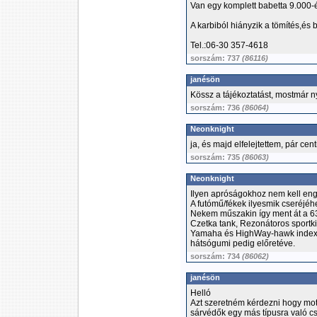
Van egy komplett babetta 9.000-ér
A karbiból hiányzik a tömítés,és b
Tel.:06-30 357-4618
sorszám: 737
(86116)
janésön
Kössz a tájékoztatást, mostmár n
sorszám: 736
(86064)
Neonknight
ja, és majd elfelejtettem, pár centi
sorszám: 735
(86063)
Neonknight
Ilyen apróságokhoz nem kell eng
A futómű/fékek ilyesmik cseréjéhe
Nekem műszakin így ment át a 6
Czetka tank, Rezonátoros sportki
Yamaha és HighWay-hawk indexek
hátsógumi pedig előretéve.
sorszám: 734
(86062)
janésön
Helló
Azt szeretném kérdezni hogy mot
sárvédők egy más típusra való c