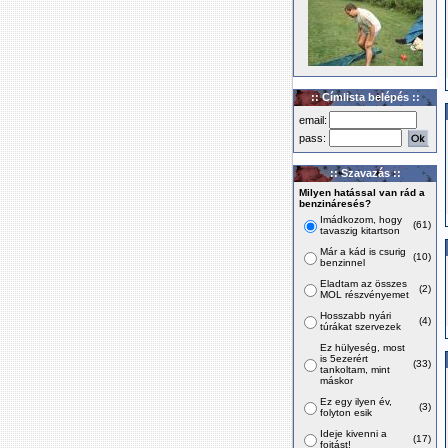
:: Címlista belépés ::
email:
pass:
:: Szavazás ::
Milyen hatással van rád a
benzináresés?
Imádkozom, hogy
(61)
tavaszig kitartson
Már a kád is csurig
(10)
benzinnel
Eladtam az összes
(2)
MOL részvényemet
Hosszabb nyári
(4)
túrákat szervezek
Ez hülyeség, most
is 5ezerért
(33)
tankoltam, mint
máskor
Ez egy ilyen év,
(3)
folyton esik
Ideje kivenni a
(17)
fojtást!