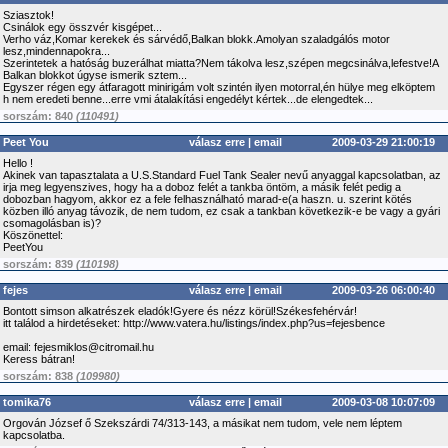
Sziasztok!
Csinálok egy összvér kisgépet...
Verho váz,Komar kerekek és sárvédő,Balkan blokk.Amolyan szaladgálós motor
lesz,mindennapokra...
Szerintetek a hatóság buzerálhat miatta?Nem tákolva lesz,szépen megcsinálva,lefestve!A
Balkan blokkot úgyse ismerik sztem...
Egyszer régen egy átfaragott minirigám volt szintén ilyen motorral,én hülye meg elköptem
h nem eredeti benne...erre vmi átalakítási engedélyt kértek...de elengedtek...
sorszám: 840
(110491)
Peet You
válasz erre
|
email
2009-03-29 21:00:19
Hello !
Akinek van tapasztalata a U.S.Standard Fuel Tank Sealer nevű anyaggal kapcsolatban, az
irja meg legyenszives, hogy ha a doboz felét a tankba öntöm, a másik felét pedig a
dobozban hagyom, akkor ez a fele felhasználható marad-e(a haszn. u. szerint kötés
közben illó anyag távozik, de nem tudom, ez csak a tankban következik-e be vagy a gyári
csomagolásban is)?
Köszönettel:
PeetYou
sorszám: 839
(110198)
fejes
válasz erre
|
email
2009-03-26 06:00:40
Bontott simson alkatrészek eladók!Gyere és nézz körül!Székesfehérvár!
itt találod a hirdetéseket: http://www.vatera.hu/listings/index.php?us=fejesbence
email: fejesmiklos@citromail.hu
Keress bátran!
sorszám: 838
(109980)
tomika76
válasz erre
|
email
2009-03-08 10:07:09
Orgován József ő Szekszárdi 74/313-143, a másikat nem tudom, vele nem léptem
kapcsolatba.