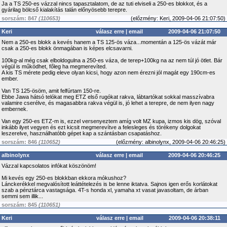
Ja a TS 250-es vázzal nincs tapasztalatom, de az tuti elviseli a 250-es blokkot, és a
gyárilag bölcső kialakítás talán előnyösebb terepre.
sorszám: 847
(110653)
(
előzmény:
Keri, 2009-04-06 21:07:50)
Keri
válasz erre
|
email
2009-04-06 21:07:50
Nem a 250-es blokk a kevés hanem a TS 125-ös váza...momentán a 125-ös vázát már
csak a 250-es blokk önmagában is képes elcsavarni.
100kg-al még csak elboldogulna a 250-es váza, de terep+100kg na az nem túl jó ötlet. Bár
végül is működhet, főleg ha megmerevíted.
A kis TS mérete pedig eleve olyan kicsi, hogy azon nem érezni jól magát egy 190cm-es
ember.
Van TS 125-ösöm, amit felfúrtam 150-re.
Ebbe Jawa hátsó telókat meg ETZ első rugókat rakva, lábtartókat sokkal masszívabra
valamire cserélve, és magasabbra rakva végül is, jó lehet a terepre, de nem ilyen nagy
embernek.
Van egy 250-es ETZ-m is, ezzel versenyeztem amíg volt MZ kupa, izmos kis dög, szóval
inkább ilyet vegyen és ezt kicsit megmerevítve a felesleges és törékeny dolgokat
leszerelve, használhatóbb gépet kap a szántásban csapatáshoz.
sorszám: 846
(110652)
(
előzmény:
albinolynx, 2009-04-06 20:46:25)
albinolynx
válasz erre
|
email
2009-04-06 20:46:25
Vázzal kapcsolatos infókat köszönöm!
Mi kevés egy 250-es blokkban ekkora mókushoz?
Lánckerékkel megvalósított leáttételezés is be lenne iktatva. Sajnos igen erős korlátokat
szab a pénztárca vastagsága. 4T-s honda xl, yamaha xt vasat javasoltam, de árban
semmi sem illik...
sorszám: 845
(110651)
Keri
válasz erre
|
email
2009-04-06 20:38:11