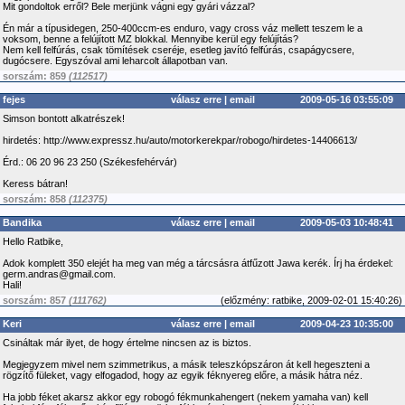
Mit gondoltok erről? Bele merjünk vágni egy gyári vázzal?
Én már a típusidegen, 250-400ccm-es enduro, vagy cross váz mellett teszem le a
voksom, benne a felújított MZ blokkal. Mennyibe kerül egy felújítás?
Nem kell felfúrás, csak tömítések cseréje, esetleg javító felfúrás, csapágycsere,
dugócsere. Egyszóval ami leharcolt állapotban van.
sorszám: 859
(112517)
fejes
válasz erre
|
email
2009-05-16 03:55:09
Simson bontott alkatrészek!
hirdetés: http://www.expressz.hu/auto/motorkerekpar/robogo/hirdetes-14406613/
Érd.: 06 20 96 23 250 (Székesfehérvár)
Keress bátran!
sorszám: 858
(112375)
Bandika
válasz erre
|
email
2009-05-03 10:48:41
Hello Ratbike,
Adok komplett 350 elejét ha meg van még a tárcsásra átfűzott Jawa kerék. Írj ha érdekel:
germ.andras@gmail.com.
Hali!
sorszám: 857
(111762)
(
előzmény:
ratbike, 2009-02-01 15:40:26)
Keri
válasz erre
|
email
2009-04-23 10:35:00
Csináltak már ilyet, de hogy értelme nincsen az is biztos.
Megjegyzem mivel nem szimmetrikus, a másik teleszkópszáron át kell hegeszteni a
rögzítő füleket, vagy elfogadod, hogy az egyik féknyereg előre, a másik hátra néz.
Ha jobb féket akarsz akkor egy robogó fékmunkahengert (nekem yamaha van) kell