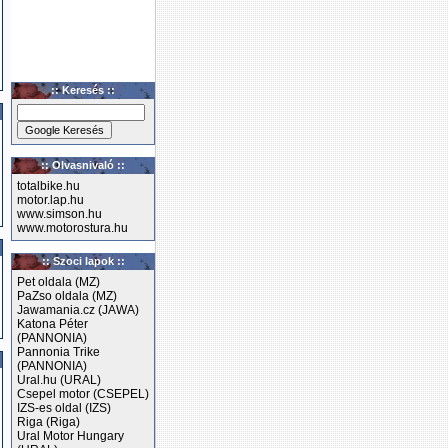
:: Keresés ::
:: Olvasnivaló ::
totalbike.hu
motor.lap.hu
www.simson.hu
www.motorostura.hu
:: Szoci lapok ::
Pet oldala (MZ)
PaZso oldala (MZ)
Jawamania.cz (JAWA)
Katona Péter
(PANNONIA)
Pannonia Trike
(PANNONIA)
Ural.hu (URAL)
Csepel motor (CSEPEL)
IZS-es oldal (IZS)
Riga (Riga)
Ural Motor Hungary