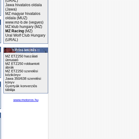
(URAL)
Jawa hivatalos oldala
(Jawa)
MZ magyar hivatalos
oldala (MUZ)
www.mz-b.de (vegyes)
MZ klub hungary (MZ)
MZ Racing
(MZ)
Ural Wolf Club Hungary
(URAL)
:: Friss letöltés ::
MZ ETZ250 haszálati
útmutató
MZ ETZ250 robbantott
ábrák
MZ ETZ250 szerelési
kézikönyv
Jawa 350/638 szerelési
könyv
Gyertyák konverziós
táblája
www.motoros.hu