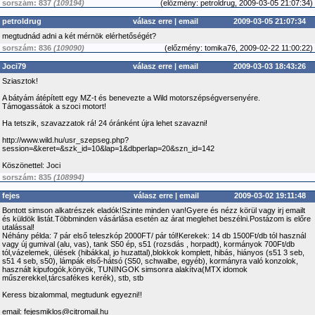
sorszám: 837
(109194)
(
előzmény:
petroldrug, 2009-03-05 21:07:34)
petroldrug
válasz erre
|
email
2009-03-05 21:07:34
megtudnád adni a két mérnök elérhetőségét?
sorszám: 836
(109090)
(
előzmény:
tomika76, 2009-02-22 11:00:22)
Joci79
válasz erre
|
email
2009-03-03 18:43:26
Sziasztok!
A bátyám átépített egy MZ-t és benevezte a Wild motorszépségversenyére.
Támogassátok a szoci motort!
Ha tetszik, szavazzatok rá! 24 óránként újra lehet szavazni!
http://www.wild.hu/usr_szepseg.php?
session=&keret=&szk_id=10&lap=1&dbperlap=20&szn_id=142
Köszönettel: Joci
sorszám: 835
(108994)
fejes
válasz erre
|
email
2009-03-02 19:11:48
Bontott simson alkatrészek eladók!Szinte minden van!Gyere és nézz körül vagy irj emailt
és küldök listát.Többminden vásárlása esetén az árat meglehet beszélni.Postázom is előre
utalással!
Néhány példa: 7 pár első teleszkóp 2000FT/ pár tól!Kerekek: 14 db 1500Ft/db tól használ
vagy új gumival (alu, vas), tank S50 ép, s51 (rozsdás , horpadt), kormányok 700Ft/db
tól,vázelemek, ülések (hibákkal, jo huzattal),blokkok komplett, hibás, hiányos (s51 3 seb,
s51 4 seb, s50), lámpák első-hátsó (S50, schwalbe, egyéb), kormányra való konzolok,
használt kipufogók,könyök, TUNINGOK simsonra alakítva(MTX idomok
műszerekkel,tárcsafékes kerék), stb, stb
Keress bizalommal, megtudunk egyezni!!
email: fejesmiklos@citromail.hu