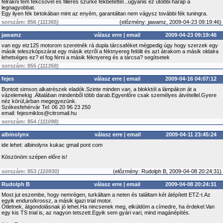
felrakni fém fékcsővel és filléres szürke fékbetéttel...ugyanis ez utóbbi harap a
legnagyobbat.
Egy ilyen fék birtokában mint az enyém, garantáltan nem vágysz további fék tuningra.
sorszám: 856
(111365)
(
előzmény:
jawamz, 2009-04-23 09:19:46)
jawamz
válasz erre
|
email
2009-04-23 09:19:46
van egy etz125 motorom szeretnék rá dupla tárcsaféket mégpedig úgy hogy szerzek egy
másik teleszkópszárat egy másik etzről a féktnyereg felölit és azt átrakom a másik oldalra
lehetséges ez? el fog férni a másik féknyereg és a tárcsa? segítsetek
sorszám: 855
(111358)
fejes
válasz erre
|
email
2009-04-16 04:07:12
Bontott simson alkatrészek eladók.Szinte minden van, a blokktól a lámpákon át a
vázelemekig .Általában mindenből több darab.Egyenlőre csak személyes átvétellel.Gyere
néz körül,árban megegyezünk.
Székesfehérvár Tel: 06 20 96 23 250
email: fejesmiklos@citromail.hu
sorszám: 854
(111098)
albinolynx
válasz erre
|
email
2009-04-11 23:45:24
ide lehet: albinolynx kukac gmail pont com
Köszönöm szépen előre is!
sorszám: 853
(110930)
(
előzmény:
Rudolph B, 2009-04-08 20:24:31)
Rudolph B
válasz erre
|
email
2009-04-08 20:24:31
Most jut eszembe, hogy nemrégen, turkáltam a neten és találtam két átépített ETZ-t.Az
egyik enduro/krossz, a másik igazi trial motor.
Ötletnek, átgondolásnak jó lehet.Ha nincsenek meg, elküldöm a címedre, ha érdekel.Van
egy kis TS trial is, az nagyon tetszett.Egyik sem gyári vari, mind magánépítés.