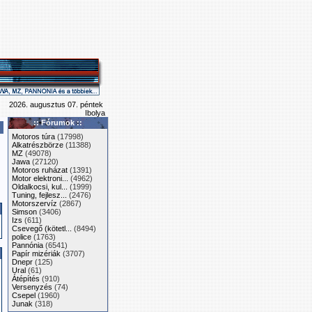
2026. augusztus 07. péntek
Ibolya
:: Fórumok ::
Motoros túra
(17998)
Alkatrészbörze
(11388)
MZ
(49078)
Jawa
(27120)
Motoros ruházat
(1391)
Motor elektroni...
(4962)
Oldalkocsi, kul...
(1999)
Tuning, fejlesz...
(2476)
Motorszervíz
(2867)
Simson
(3406)
Izs
(611)
Csevegő (kötetl...
(8494)
police
(1763)
Pannónia
(6541)
Papír mizériák
(3707)
Dnepr
(125)
Ural
(61)
Átépítés
(910)
Versenyzés
(74)
Csepel
(1960)
Junak
(318)