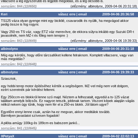
villacsere a leg egyszerűbb és legjobb megoldás, és a leg olcsóbb is.
sorszám: 844
(110650)
(
előzmény:
albinolynx, 2009-04-06 20:31:18)
Keri
válasz erre
|
email
2009-04-06 20:36:58
TS125 váza olyan gyenge mint egy biciklié, csavarodik és nyúlik, ha megvágod akkor
pedig össze is fog rogyni.
Vagy 250-es TS váz, vagy ETZ váz merevítve, de ekkora súlyra inkább egy Suzuki DR-t
javasolnék, nem MZ-t és főleg nem terepre :)
sorszám: 843
(110649)
(
előzmény:
albinolynx, 2009-04-06 19:39:33)
albinolynx
válasz erre
|
email
2009-04-06 20:31:18
Még egy kérdés, hogy előre tárcsaféket kellene felraknom. Komplett villacsere, vagy van
más megoldás?
sorszám: 842
(110648)
albinolynx
válasz erre
|
email
2009-04-06 19:39:33
Sziasztok,
egy hobbi terep motor építéséhez kérték a segítségem. MZ-vel még nem volt dolgom,
ezért szeretnék pár kérdést feltenni.
Egy 250ccm-es blokkról lenne szó majd. Néztem a felhozatalt, egyedül a ts-125 vázat
találtam amelyik bölcsős. Ez nagyon tetszik, jobbnak tartom. Viszont képek alapján vágás
nélkül nekem úgy tűnik, hogy nem fér el a 250-es blokk. Jól látom ugye?
Egyelőre ennyi lenne csak, aztán ha ez megvan, akkor meditálok tovább.
Bármilyen javaslatot szívesen fogadok!
A pilóta amúgy 100kg és 189cm-es babszem jankó...
sorszám: 841
(110645)
XPetyaX
válasz erre
|
email
2009-04-02 22:02:13