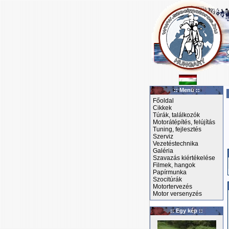
:: Menü ::
Főoldal
Cikkek
Túrák, találkozók
Motorátépítés, felújítás
Tuning, fejlesztés
Szerviz
Vezetéstechnika
Galéria
Szavazás kiértékelése
Filmek, hangok
Papírmunka
Szocitúrák
Motortervezés
Motor versenyzés
:: Egy kép ::