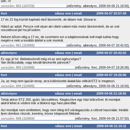
üdv.: R
sorszám: 852
(110726)
(
előzmény:
albinolynx, 2009-04-06 21:18:56)
Keri
válasz erre
|
email
2009-04-07 20:57:49
17 és 21 fog között kapható első lánckerék, de láttam már 16osat is.
Hátsó az adott. Persze volt olyan aki rátett valami más motor lánckerekét, de az sok
reszeléssel járt ha jól tudom.
Nekem bőven elég a 17-es, de szerintem ezt a tulajdonosának kell majd tudnia hogy
megéri-e neki a további áttétel a sok munkát.
sorszám: 851
(110689)
(
előzmény:
albinolynx, 2009-04-07 20:42:02)
albinolynx
válasz erre
|
email
2009-04-07 20:42:02
Ez egy jó hír. Áttételezésnél még mi az ami egészséges?
Van ökölszabály, vagy bevált lánckerék párosok?
sorszám: 850
(110688)
(
előzmény:
Keri, 2009-04-07 19:26:06)
Keri
válasz erre
|
email
2009-04-07 19:26:06
Ja, az meg nem igazán terep, arra különösebb átalakítás nélküli ETZ is megteszi.
sorszám: 849
(110686)
(
előzmény:
albinolynx, 2009-04-06 21:18:56)
albinolynx
válasz erre
|
email
2009-04-06 21:18:56
Tehát akkor ETZ 250, gyári, tárcsafékes. Kiegészítve egy házi bölcsővel. Itt mondjuk
alulról lehet is védeni már a blokkot egy hasi páncéllal.
Azt mondjuk nem említettem, hogy nem tökig érő sárdagasztás a célzott használat. Inkább
ilyen dombos részek, kemény, köves kitaposott földutak.
sorszám: 848
(110654)
(
előzmény:
Keri, 2009-04-06 21:07:50)
Keri
válasz erre
|
email
2009-04-06 21:10:11