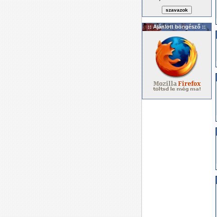
:: Ajánlott böngésző ::