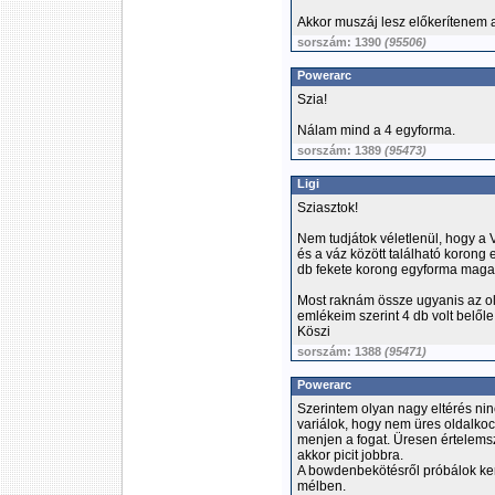
Akkor muszáj lesz előkerítenem 
sorszám: 1390
(95506)
Powerarc
Szia!
Nálam mind a 4 egyforma.
sorszám: 1389
(95473)
Ligi
Sziasztok!
Nem tudjátok véletlenül, hogy a V
és a váz között található korong
db fekete korong egyforma maga
Most raknám össze ugyanis az old
emlékeim szerint 4 db volt belőle.
Köszi
sorszám: 1388
(95471)
Powerarc
Szerintem olyan nagy eltérés ninc
variálok, hogy nem üres oldalkoc
menjen a fogat. Üresen értelemsz
akkor picit jobbra.
A bowdenbekötésről próbálok ker
mélben.