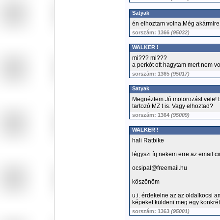
Satyak
én elhoztam volna.Még akármire i
sorszám: 1366
(95032)
WALKER !
mi??? mi???
a perkót ott hagytam mert nem vol
sorszám: 1365
(95017)
Satyak
Megnéztem.Jó motorozást vele! 
tartozó MZ t is. Vagy elhoztad?
sorszám: 1364
(95009)
WALKER !
hali Ratbike
légyszi írj nekem erre az email c
ocsipal@freemail.hu
köszönöm
u.i. érdekelne az az oldalkocsi a
képeket küldeni meg egy konkrét
sorszám: 1363
(95001)