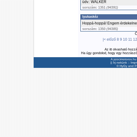
üdv.: WALKER
sorszám: 1351
(94391)
lyukaskéz
Hoppá-hoppá! Engem érdekelne 
sorszám: 1350
(94385)
Ös
|<
előző
8
9
10
11
1
Az itt olvasható hozz
Ha úgy gondolod, hogy egy hozzászólás
A szocimotoros.hu 
||
Írj nekünk
::
Imp
©
HyGy
and Pee