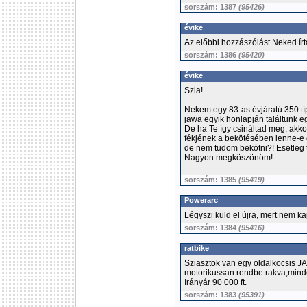
sorszám: 1387
(95426)
évike
Az előbbi hozzászólást Neked ír
sorszám: 1386
(95420)
évike
Szia!
Nekem egy 83-as évjáratú 350 tí
jawa egyik honlapján találtunk eg
De ha Te így csináltad meg, akko
fékjének a bekötésében lenne-e 
de nem tudom bekötni?! Esetleg 
Nagyon megköszönöm!
sorszám: 1385
(95419)
Powerarc
Légyszi küld el újra, mert nem k
sorszám: 1384
(95416)
ratbike
Sziasztok van egy oldalkocsis J
motorikussan rendbe rakva,minde
Irányár 90 000 ft.
sorszám: 1383
(95391)