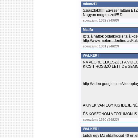
mbenzf1
Sziasztok!!!!!! Egyszer láttam ET
Nagyon megtetszett!!!:D
sorszám: 1362
(94968)
Matifu
Itt találhattok oldalkocsis találkoz
http://www.motorradonline.at/Kal
sorszám: 1361
(94823)
WALKER !
NA VÉGRE ELKÉSZÜLT A VIDE
KICSIT HOSSZÚ LETT DE SEMM
http://video.google.com/video
AKINEK VAN EGY KIS IDEJE NÉ
ÉS KÖSZÖNÖM A FORUMON IS 
sorszám: 1360
(94822)
WALKER !
tudok egy Mz oldalkocsit 40 ért e