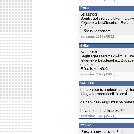
évike
Sziasztok!
Segítséget szeretnék kérni a Jaw
fékjének a bekötéséhez. Budapest
értékeket.
Előre is köszönöm!
sorszám: 1378
(95252)
évike
Sziasztok!
Segítséget szeretnék kérni a Jaw
fékjének a bekötéséhez. Budapest
értékeket.
Előre is köszönöm!
sorszám: 1377
(95249)
WALKER !
hali az első üzenetedre annyit 
felügyelet vannak ott jó arcok...
de nem csak Augusztusba hanem
hova rakod fel a képeket???
sorszám: 1376
(95171)
ratbike
Persze hogy megyek Pilisre.