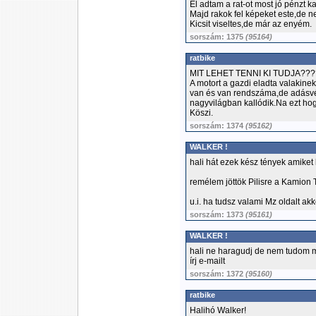
El adtam a rat-ot most jó pénzt k
Majd rakok fel képeket este,de n
Kicsit viseltes,de már az enyém.
sorszám: 1375
(95164)
ratbike
MIT LEHET TENNI KI TUDJA???
A motort a gazdi eladta valakin
van és van rendszáma,de adásvéte
nagyvilágban kallódik.Na ezt hog
Köszi.
sorszám: 1374
(95162)
WALKER !
hali hát ezek kész tények amiket le
remélem jöttök Pilisre a Kamion 
u.i. ha tudsz valami Mz oldalt akk
sorszám: 1373
(95161)
WALKER !
hali ne haragudj de nem tudom 
írj e-mailt
sorszám: 1372
(95160)
ratbike
Halihó Walker!