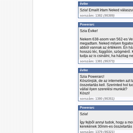
évike
Szia! Emailt írtam Neked válaszul
sorszám: 1382
(95389)
Powerarc
Szia Évike!
Nekem 638-asom van 562-es Velor
megadtam. Neked milyen fogatod 
abból vannak az értékeim. Én ház
hosszú léc, függőón, szögmérő.
tudja az is csinálni, ha házilag 
sorszám: 1381
(95373)
évike
Szia Powerarc!
Köszönjük, de az interneten azt t
összetartás kell. Szerinted hol
vállal ilyen szerelési munkát?
Köszi!
sorszám: 1380
(95351)
Powerarc
Szia!
Így fejből annyi tudok, hogy a mo
kerekének 30mm-es összetartás k
sorszám: 1379
(95321)