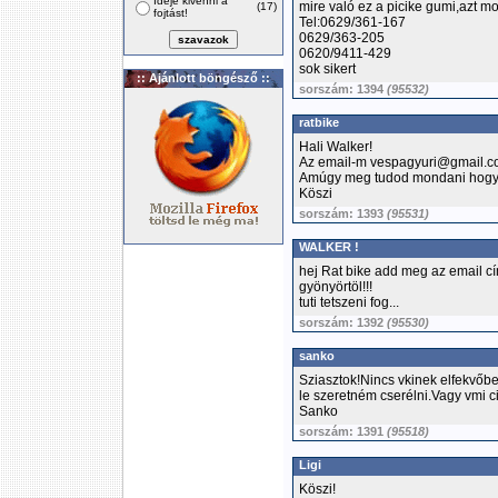
Ideje kivenni a
mire való ez a picike gumi,azt mo
(17)
fojtást!
Tel:0629/361-167
0629/363-205
0620/9411-429
sok sikert
:: Ajánlott böngésző ::
sorszám: 1394
(95532)
ratbike
Hali Walker!
Az email-m vespagyuri@gmail.
Amúgy meg tudod mondani hogy 
Köszi
sorszám: 1393
(95531)
WALKER !
hej Rat bike add meg az email c
gyönyörtöl!!!
tuti tetszeni fog...
sorszám: 1392
(95530)
sanko
Sziasztok!Nincs vkinek elfekvőbe
le szeretném cserélni.Vagy vmi c
Sanko
sorszám: 1391
(95518)
Ligi
Köszi!