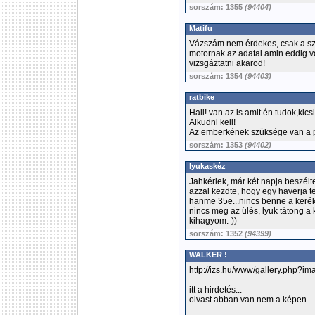
sorszám: 1355
(94404)
Matifu
Vázszám nem érdekes, csak a szá
motornak az adatai amin eddig vol
vizsgáztatni akarod!
sorszám: 1354
(94403)
ratbike
Hali! van az is amit én tudok,kics
Alkudni kell!
Az emberkének szüksége van a 
sorszám: 1353
(94402)
lyukaskéz
Jahkérlek, már két napja beszélt
azzal kezdte, hogy egy haverja tet
hanme 35e...nincs benne a kerék,
nincs meg az ülés, lyuk tátong a 
kihagyom:-))
sorszám: 1352
(94399)
WALKER !
http://izs.hu/www/gallery.php?i
itt a hirdetés...
olvast abban van nem a képen...