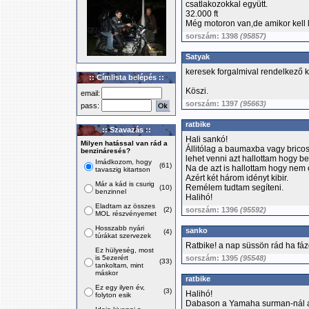
csatlakozokkal együtt.
32.000 ft
Még motoron van,de amikor kell 
sorszám: 1398
(95857)
Satyak
keresek forgalmival rendelkező kul
:: Címlista belépés ::
Köszi.
email:
sorszám: 1397
(95663)
pass:
ratbike
:: Szavazás ::
Hali sankó!
Milyen hatással van rád a
Állitólag a baumaxba vagy bricos
benzináresés?
lehet venni azt hallottam hogy be
Imádkozom, hogy
(61)
Na de azt is hallottam hogy nem o
tavaszig kitartson
Azért két három idényt kibir.
Már a kád is csurig
Remélem tudtam segíteni.
(10)
benzinnel
Halihó!
Eladtam az összes
(2)
sorszám: 1396
(95592)
MOL részvényemet
Hosszabb nyári
sanko
(4)
túrákat szervezek
Ratbike! a nap süssön rád ha fáz
Ez hülyeség, most
is 5ezerért
sorszám: 1395
(95548)
(33)
tankoltam, mint
máskor
ratbike
Ez egy ilyen év,
(3)
Halihó!
folyton esik
Dabason a Yamaha surman-nál a 