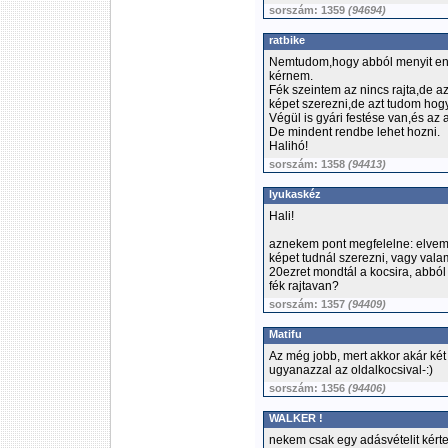
sorszám: 1359
(94694)
ratbike
Nemtudom,hogy abból menyit eng
kérnem.
Fék szeintem az nincs rajta,de 
képet szerezni,de azt tudom hog
Végül is gyári festése van,és az a
De mindent rendbe lehet hozni.
Halihó!
sorszám: 1358
(94413)
lyukaskéz
Hali!
aznekem pont megfelelne: elvem: 
képet tudnál szerezni, vagy vala
20ezret mondtál a kocsira, abból
fék rajtavan?
sorszám: 1357
(94409)
Matifu
Az még jobb, mert akkor akár két 
ugyanazzal az oldalkocsival-:)
sorszám: 1356
(94406)
WALKER !
nekem csak egy adásvételit kérte