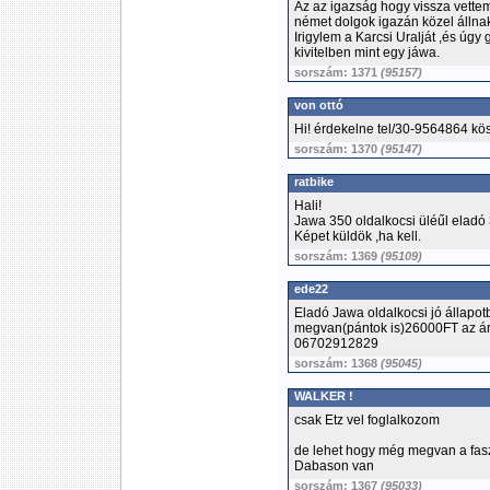
Az az igazság hogy vissza vettem 
német dolgok igazán közel álln
Irigylem a Karcsi Uralját ,és úgy
kivitelben mint egy jáwa.
sorszám: 1371
(95157)
von ottó
Hi! érdekelne tel/30-9564864 kö
sorszám: 1370
(95147)
ratbike
Hali!
Jawa 350 oldalkocsi üléűl eladó 
Képet küldök ,ha kell.
sorszám: 1369
(95109)
ede22
Eladó Jawa oldalkocsi jó állapo
megvan(pántok is)26000FT az ára
06702912829
sorszám: 1368
(95045)
WALKER !
csak Etz vel foglalkozom
de lehet hogy még megvan a fasz
Dabason van
sorszám: 1367
(95033)