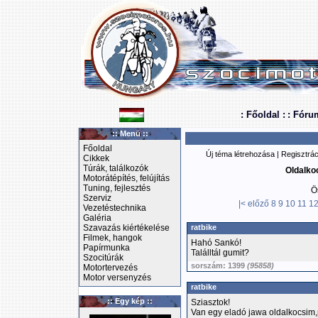
: Főoldal :
: Fóru
:: Menü ::
Főoldal
Új téma létrehozása
|
Regisztrác
Cikkek
Túrák, találkozók
Oldalkoc
Motorátépítés, felújítás
Tuning, fejlesztés
Ö
Szerviz
|<
előző
8
9
10
11
1
Vezetéstechnika
Galéria
Szavazás kiértékelése
ratbike
Filmek, hangok
Hahó Sankó!
Papírmunka
Találltál gumit?
Szocitúrák
sorszám: 1399
(95858)
Motortervezés
Motor versenyzés
ratbike
:: Egy kép ::
Sziasztok!
Van egy eladó jawa oldalkocsim,