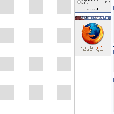
Ideje kivenni a
(17)
fojtást!
:: Ajánlott böngésző ::