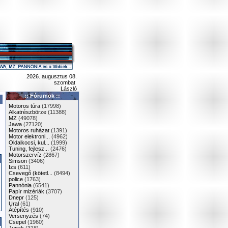
2026. augusztus 08.
szombat
László
:: Fórumok ::
Motoros túra
(17998)
Alkatrészbörze
(11388)
MZ
(49078)
Jawa
(27120)
Motoros ruházat
(1391)
Motor elektroni...
(4962)
Oldalkocsi, kul...
(1999)
Tuning, fejlesz...
(2476)
Motorszervíz
(2867)
Simson
(3406)
Izs
(611)
Csevegő (kötetl...
(8494)
police
(1763)
Pannónia
(6541)
Papír mizériák
(3707)
Dnepr
(125)
Ural
(61)
Átépítés
(910)
Versenyzés
(74)
Csepel
(1960)