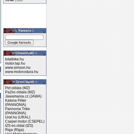
Junak
(318)
:: Keresés ::
:: Olvasnivaló ::
totalbike.hu
motor.lap.hu
www.simson.hu
www.motorostura.hu
:: Szoci lapok ::
Pet oldala (MZ)
PaZso oldala (MZ)
Jawamania.cz (JAWA)
Katona Péter
(PANNONIA)
Pannonia Trike
(PANNONIA)
Ural.hu (URAL)
Csepel motor (CSEPEL)
IZS-es oldal (IZS)
Riga (Riga)