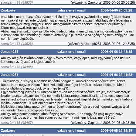
sorszám: 58
(49530)
(
előzmény:
Zapkorte, 2006-04-06 20:03:26)
Zapkorte
válasz erre
|
email
2006-04-06 20:03:26
én a kínai motort használtan vettem. 4-5e km-el (vagyis gyakorlatilag még új állapotban)
nem sokkal kérnek érte többet, mint amennyit egyesek a száz halált halt, de a legendásan
remek magyar meg lengyel kisipari utángyártott alkatrészekkel "teljesen felújított" MZ-
jükért meg jawajukért gondolnak.
Abban egyetértünk, hogy az 50e Ft-ig kategóriában nem túl nagy a motorválaszték, de ez
viszont nem "népszerűség", hanem
szükség
. :-p Persze a szegénység nem szégyen - de
nem is nagy dicsőség.
sorszám: 57
(49523)
(
előzmény:
Joseph251, 2006-04-06 12:43:35)
Joseph251
válasz erre
|
email
2006-04-06 12:43:35
Amúgy meg én inkább vennék egy 5 éves fordot, vagy opelt, mint egy vadiúj dácsiát. Na
kb. ennyit az új autó a legjobb autóról.
sorszám: 56
(49488)
Joseph251
válasz erre
|
email
2006-04-06 12:41:58
Tökmindegy, a lényeg a nemkicsit bántó hangnem, amivel a "huszonéves Mz"-seket
iletted. Nem nagyon vélem felfedezni a különbeséget közük és közted, büszke kínai
motortulajdonos, motorosok ők is meg te is(?).
Egyébként meg jelentős %-unknak azért van még "huszonéves Mz-je", mert valamelyik
felsőoktatása hallgatói, és még nem telik jobbra.(még szocialista kínai motorra sem, bár
részemről akkor inkább előnyben létesítem a használt kapitalista termékeket, és inkább a
molnak odaadom 100km-enként azt a plusz 265huf-ot)
Mellesleg a mai kínai motorok(még a régiek sem)tartoznak a szocimotoros weblap által
vett értelemben a szocigépek közzé.;-p
Amúgy meg nemmondodd, kína tényleg szocialista?????Hogy én edig milyen hülye
voltam...biztos azért mert huszonéves az mz-m.(ami nem is igaz, mert 89-es)
sorszám: 55
(49487)
(
előzmény:
Zapkorte, 2006-04-05 19:25:39)
Zapkorte
válasz erre
|
email
2006-04-05 19:25:39