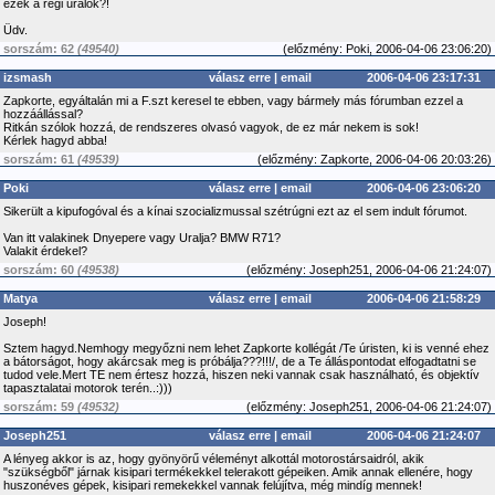
ezek a régi uralok?!
Üdv.
sorszám: 62
(49540)
(
előzmény:
Poki, 2006-04-06 23:06:20)
izsmash
válasz erre
|
email
2006-04-06 23:17:31
Zapkorte, egyáltalán mi a F.szt keresel te ebben, vagy bármely más fórumban ezzel a
hozzáállással?
Ritkán szólok hozzá, de rendszeres olvasó vagyok, de ez már nekem is sok!
Kérlek hagyd abba!
sorszám: 61
(49539)
(
előzmény:
Zapkorte, 2006-04-06 20:03:26)
Poki
válasz erre
|
email
2006-04-06 23:06:20
Sikerült a kipufogóval és a kínai szocializmussal szétrúgni ezt az el sem indult fórumot.
Van itt valakinek Dnyepere vagy Uralja? BMW R71?
Valakit érdekel?
sorszám: 60
(49538)
(
előzmény:
Joseph251, 2006-04-06 21:24:07)
Matya
válasz erre
|
email
2006-04-06 21:58:29
Joseph!
Sztem hagyd.Nemhogy megyőzni nem lehet Zapkorte kollégát /Te úristen, ki is venné ehez
a bátorságot, hogy akárcsak meg is próbálja???!!!/, de a Te álláspontodat elfogadtatni se
tudod vele.Mert TE nem értesz hozzá, hiszen neki vannak csak használható, és objektív
tapasztalatai motorok terén..:)))
sorszám: 59
(49532)
(
előzmény:
Joseph251, 2006-04-06 21:24:07)
Joseph251
válasz erre
|
email
2006-04-06 21:24:07
A lényeg akkor is az, hogy gyönyörű véleményt alkottál motorostársaidról, akik
"szükségből" járnak kisipari termékekkel telerakott gépeiken. Amik annak ellenére, hogy
huszonéves gépek, kisipari remekekkel vannak felújítva, még mindíg mennek!