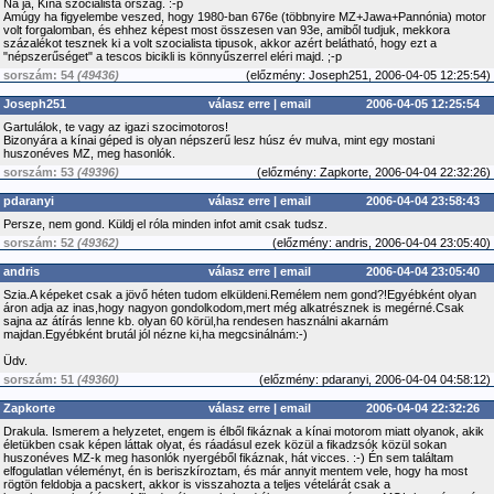
Na ja, Kína szocialista ország. :-p
Amúgy ha figyelembe veszed, hogy 1980-ban 676e (többnyire MZ+Jawa+Pannónia) motor
volt forgalomban, és ehhez képest most összesen van 93e, amiből tudjuk, mekkora
százalékot tesznek ki a volt szocialista tipusok, akkor azért belátható, hogy ezt a
"népszerűséget" a tescos bicikli is könnyűszerrel eléri majd. ;-p
sorszám: 54
(49436)
(
előzmény:
Joseph251, 2006-04-05 12:25:54)
Joseph251
válasz erre
|
email
2006-04-05 12:25:54
Gartulálok, te vagy az igazi szocimotoros!
Bizonyára a kínai géped is olyan népszerű lesz húsz év mulva, mint egy mostani
huszonéves MZ, meg hasonlók.
sorszám: 53
(49396)
(
előzmény:
Zapkorte, 2006-04-04 22:32:26)
pdaranyi
válasz erre
|
email
2006-04-04 23:58:43
Persze, nem gond. Küldj el róla minden infot amit csak tudsz.
sorszám: 52
(49362)
(
előzmény:
andris, 2006-04-04 23:05:40)
andris
válasz erre
|
email
2006-04-04 23:05:40
Szia.A képeket csak a jövő héten tudom elküldeni.Remélem nem gond?!Egyébként olyan
áron adja az inas,hogy nagyon gondolkodom,mert még alkatrésznek is megérné.Csak
sajna az átírás lenne kb. olyan 60 körül,ha rendesen használni akarnám
majdan.Egyébként brutál jól nézne ki,ha megcsinálnám:-)
Üdv.
sorszám: 51
(49360)
(
előzmény:
pdaranyi, 2006-04-04 04:58:12)
Zapkorte
válasz erre
|
email
2006-04-04 22:32:26
Drakula. Ismerem a helyzetet, engem is élből fikáznak a kínai motorom miatt olyanok, akik
életükben csak képen láttak olyat, és ráadásul ezek közül a fikadzsók közül sokan
huszonéves MZ-k meg hasonlók nyergéből fikáznak, hát vicces. :-) Én sem találtam
elfogulatlan véleményt, én is beriszkíroztam, és már annyit mentem vele, hogy ha most
rögtön feldobja a pacskert, akkor is visszahozta a teljes vételárát csak a