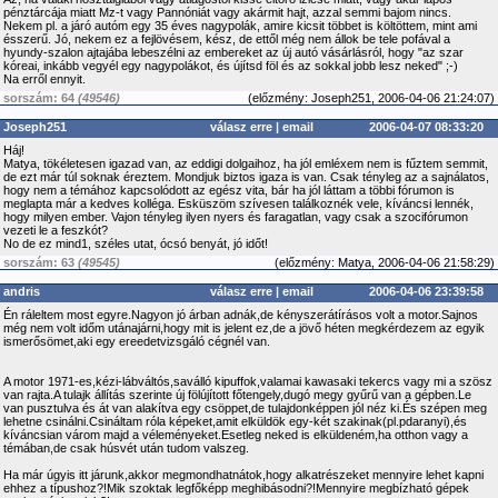
pénztárcája miatt Mz-t vagy Pannóniát vagy akármit hajt, azzal semmi bajom nincs.
Nekem pl. a járó autóm egy 35 éves nagypolák, amire kicsit többet is költöttem, mint ami
ésszerű. Jó, nekem ez a fejlövésem, kész, de ettől még nem állok be tele pofával a
hyundy-szalon ajtajába lebeszélni az embereket az új autó vásárlásról, hogy "az szar
kóreai, inkább vegyél egy nagypolákot, és újítsd föl és az sokkal jobb lesz neked" ;-)
Na erről ennyit.
sorszám: 64
(49546)
(
előzmény:
Joseph251, 2006-04-06 21:24:07)
Joseph251
válasz erre
|
email
2006-04-07 08:33:20
Háj!
Matya, tökéletesen igazad van, az eddigi dolgaihoz, ha jól emléxem nem is fűztem semmit,
de ezt már túl soknak éreztem. Mondjuk biztos igaza is van. Csak tényleg az a sajnálatos,
hogy nem a témához kapcsolódott az egész vita, bár ha jól láttam a többi fórumon is
meglapta már a kedves kolléga. Esküszöm szívesen találkoznék vele, kíváncsi lennék,
hogy milyen ember. Vajon tényleg ilyen nyers és faragatlan, vagy csak a szocifórumon
vezeti le a feszkót?
No de ez mind1, széles utat, ócsó benyát, jó időt!
sorszám: 63
(49545)
(
előzmény:
Matya, 2006-04-06 21:58:29)
andris
válasz erre
|
email
2006-04-06 23:39:58
Én ráleltem most egyre.Nagyon jó árban adnák,de kényszerátírásos volt a motor.Sajnos
még nem volt időm utánajárni,hogy mit is jelent ez,de a jövő héten megkérdezem az egyik
ismerősömet,aki egy ereedetvizsgáló cégnél van.
A motor 1971-es,kézi-lábváltós,saválló kipuffok,valamai kawasaki tekercs vagy mi a szösz
van rajta.A tulajk állítás szerinte új fölújított főtengely,dugó megy gyűrű van a gépben.Le
van pusztulva és át van alakítva egy csöppet,de tulajdonképpen jól néz ki.És szépen meg
lehetne csinálni.Csináltam róla képeket,amit elküldök egy-két szakinak(pl.pdaranyi),és
kíváncsian várom majd a véleményeket.Esetleg neked is elküldeném,ha otthon vagy a
témában,de csak húsvét után tudom valszeg.
Ha már úgyis itt járunk,akkor megmondhatnátok,hogy alkatrészeket mennyire lehet kapni
ehhez a típushoz?!Mik szoktak legfőképp meghibásodni?!Mennyire megbízható gépek