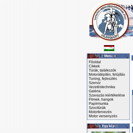
:: Menü ::
Főoldal
Cikkek
Túrák, találkozók
Motorátépítés, felújítás
Tuning, fejlesztés
Szerviz
Vezetéstechnika
Galéria
Szavazás kiértékelése
Filmek, hangok
Papírmunka
Szocitúrák
Motortervezés
Motor versenyzés
:: Egy kép ::