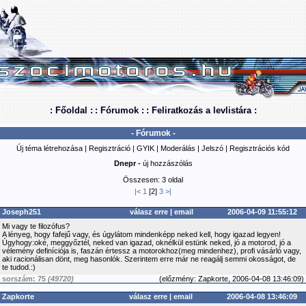
: Főoldal :
: Fórumok :
: Feliratkozás a levlistára :
- Fórumok -
Új téma létrehozása
|
Regisztráció
|
GYIK
|
Moderálás
|
Jelszó
|
Regisztrációs kód
Dnepr -
új hozzászólás
Összesen: 3 oldal
|<
1
[2]
3
>|
Joseph251
válasz erre
|
email
2006-04-09 11:55:12
Mi vagy te filozófus?
A lényeg, hogy fafejű vagy, és úgylátom mindenképp neked kell, hogy igazad legyen!
Úgyhogy:oké, meggyőztél, neked van igazad, oknélkül estünk neked, jó a motorod, jó a
vélemény definíciója is, faszán értessz a motorokhoz(meg mindenhez), profi vásárló vagy,
aki racionálisan dönt, meg hasonlók. Szerintem erre már ne reagálj semmi okosságot, de
te tudod.:)
sorszám: 75
(49720)
(
előzmény:
Zapkorte, 2006-04-08 13:46:09)
Zapkorte
válasz erre
|
email
2006-04-08 13:46:09