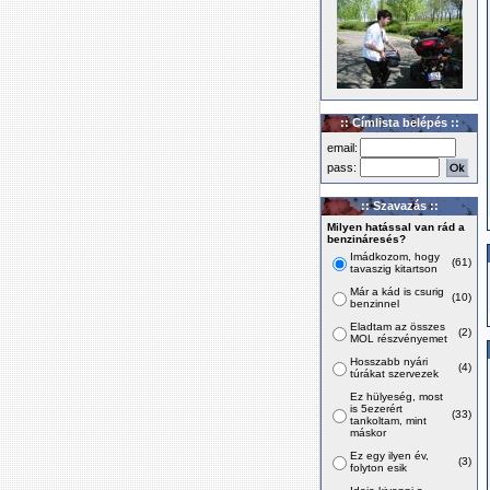
:: Címlista belépés ::
email:
pass:
:: Szavazás ::
Milyen hatással van rád a
benzináresés?
Imádkozom, hogy
(61)
tavaszig kitartson
Már a kád is csurig
(10)
benzinnel
Eladtam az összes
(2)
MOL részvényemet
Hosszabb nyári
(4)
túrákat szervezek
Ez hülyeség, most
is 5ezerért
(33)
tankoltam, mint
máskor
Ez egy ilyen év,
(3)
folyton esik