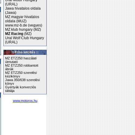
Ural Motor Hungary
(URAL)
Jawa hivatalos oldala
(Jawa)
MZ magyar hivatalos
oldala (MUZ)
www.mz-b.de (vegyes)
MZ klub hungary (MZ)
MZ Racing
(MZ)
Ural Wolf Club Hungary
(URAL)
:: Friss letöltés ::
MZ ETZ250 haszálati
útmutató
MZ ETZ250 robbantott
ábrák
MZ ETZ250 szerelési
kézikönyv
Jawa 350/638 szerelési
könyv
Gyertyák konverziós
táblája
www.motoros.hu