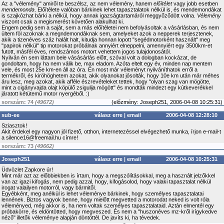
Az a "vélemény" amiről te beszélsz, az nem vélemény, hanem
előítélet
vagy jobb esetben
mendemonda
. Előítélete valóban bárkinek lehet tapasztalatok nélkül is, és mendemondákat
is szajkózhat bárki a nélkül, hogy annak igazságtartamáról meggyőződött volna.
Vélemény
viszont csak a megismerést követően alakulhat ki.
Engem pedig sem a saját, sem a más előítéletei nem befolyásoltak a vásárlásban, és nem
ültem föl azoknak a megndemondáknak sem, amelyeket azok a nepperek terjesztenek,
akik a tizenéves száz halált halt, kitudja honnan lopott "segédmotorként használt" meg
"papirok nélkül" tip motorokat próbálnak annyiért elneppelni, amennyiért egy 3500km-et
futott, másfél éves, rendszámos motort vehettem jogos tulajdonosától.
Nyilván én sem láttam bele vásásárlás előtt, szóval volt a dologban kockázat, de
gondoltam, hogy ha nem válik be, max eladom. Azóta eltelt egy év, minden nap mentem
vele, és most 25e km-en áll az óra. Én most már véleményt nyilváníthatok erről a
termékről, és kiröhöghetem azokat, akik olyanokat jósolták, hogy 10e km után már méhes
áru lesz, meg azokat, akik afféle észrevételeket tettek, hogy "olyan szag van mögötte,
mint a cigányvajda olajt köpülő zsigulija mögött" és mondták mindezt egy kútkeverékkel
járatott kétütemű motor nyergéből. :)
sorszám: 74
(49672)
(
előzmény:
Joseph251, 2006-04-08 10:25:31)
sub-ee
válasz erre
|
email
2006-04-08 12:28:10
Sziasztok!
Akit érdekel egy nagyon jól fizető, otthon, internetezéssel elvégezhető munka, írjon e-mail-t
a silence16@freemail.hu címre!
sorszám: 73
(49662)
Joseph251
válasz erre
|
email
2006-04-08 10:25:31
Üdvözlet Zapkore úr!
Mint már azt az előbbiekben is írtam, hogy a megszólításokkal, meg a használt jelzőkkel
van az igazi kifogás, nem pedig azzal, hogy, kifogásolod, hogy valaki tapasztalat nélkül
irogat valailyen motorról, vagy bármitől.
Egyébként, meg anélkül is lehet véleménye bárkinek, hogy személyes tapasztalatai
lennének. Biztos vagyok benne, hogy mielőtt megvetted a motorodat neked is volt róla
véleményed, még akkor is, ha nem voltak személyes tapasztalataid. Aztán elmentél egy
próbakörre, és eldöntötted, hogy megveszed. És nem a "huszonéves mz-kről irígykedve
néző" illetők véleménye alapján döntöttél. De javíts ki, ha tévedek.