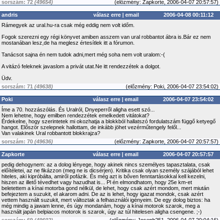
sorszám: 72
(49654)
(
előzmény:
Zapkorte, 2006-04-07 20:57:57)
andris
válasz erre
|
email
2006-04-08 00:11:12
Rámegyek az ural.hu-ra csak még eddig nem volt időm.
Fogok szerezni egy régi könyvet amiben asszem van ural robbantot ábra is.Bár ez nem
mostanában lesz,de ha meglesz értesítlek itt a fórumon.
Tanácsot sajna én nem tudok adni,mert még soha nem volt uralom:-(
A vitázó feleknek javaslom a privát utat.Ne itt rendezzétek a dolgot.
Üdv.
sorszám: 71
(49638)
(
előzmény:
Poki, 2006-04-07 23:54:02)
Poki
válasz erre
|
email
2006-04-07 23:54:02
Íme a 70. hozzászólás. És Uralról, Dnyeperről aligha esett szó...
Nem lehetne, hogy emilben rendezzétek emelkedett vitátokat?
Érdekelne, hogy szerintetek mi okozhatja a blokkból hallatszó fordulatszám függő ketyegő
hangot. Először szelepnek hallottam, de inkább jöhet vezérműtengely felől...
Van valakinek Ural robbantott blokkrajza?
sorszám: 70
(49636)
(
előzmény:
Zapkorte, 2006-04-07 20:57:57)
Zapkorte
válasz erre
|
email
2006-04-07 20:57:57
pedig dehogynem: az a dolog lényege, hogy akinek nincs személyes tapasztalata, csak
előítéletei, az ne fikázzon (meg ne is dicsérjen). Kritika csak olyan személy szájából lehet
hiteles, aki kipróbálta, amiről pofázik. És még azt is bőven fenntartásokkal kell kezelni,
hiszen az illető tévedhet vagy hazudhat is... Pl én elmondhatom, hogy 25e km-et
beletettem a kínai motorba gond nélkül, de lehet, hogy csak azért mondom, mert miután
befejeztem a suzukit, el akarom adni. De az is lehet, hogy igazat mondok, csak azért
vettem használt suzukit, mert változtak a felhasználói igényeim. De egy dolog biztos: ha
még mindig a jawam lenne, és úgy mondanám, hogy a kínai motorok szarok, meg a
használt japán belpiacos motorok is szarok, úgy az túl hitelesen aligha csengene. ;-)