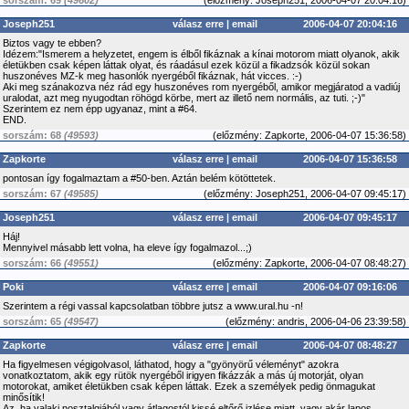
sorszám: 69
(49602)
(
előzmény:
Joseph251, 2006-04-07 20:04:16)
Joseph251
válasz erre
|
email
2006-04-07 20:04:16
Biztos vagy te ebben?
Idézem:"Ismerem a helyzetet, engem is élből fikáznak a kínai motorom miatt olyanok, akik
életükben csak képen láttak olyat, és ráadásul ezek közül a fikadzsók közül sokan
huszonéves MZ-k meg hasonlók nyergéből fikáznak, hát vicces. :-)
Aki meg szánakozva néz rád egy huszonéves rom nyergéből, amikor megjáratod a vadiúj
uralodat, azt meg nyugodtan röhögd körbe, mert az illető nem normális, az tuti. ;-)"
Szerintem ez nem épp ugyanaz, mint a #64.
END.
sorszám: 68
(49593)
(
előzmény:
Zapkorte, 2006-04-07 15:36:58)
Zapkorte
válasz erre
|
email
2006-04-07 15:36:58
pontosan így fogalmaztam a #50-ben. Aztán belém kötöttetek.
sorszám: 67
(49585)
(
előzmény:
Joseph251, 2006-04-07 09:45:17)
Joseph251
válasz erre
|
email
2006-04-07 09:45:17
Háj!
Mennyivel másabb lett volna, ha eleve így fogalmazol...;)
sorszám: 66
(49551)
(
előzmény:
Zapkorte, 2006-04-07 08:48:27)
Poki
válasz erre
|
email
2006-04-07 09:16:06
Szerintem a régi vassal kapcsolatban többre jutsz a www.ural.hu -n!
sorszám: 65
(49547)
(
előzmény:
andris, 2006-04-06 23:39:58)
Zapkorte
válasz erre
|
email
2006-04-07 08:48:27
Ha figyelmesen végigolvasol, láthatod, hogy a "gyönyörű véleményt" azokra
vonatkoztatom, akik egy rütök nyergéből irigyen fikázzák a más új motorját, olyan
motorokat, amiket életükben csak képen láttak. Ezek a személyek pedig önmagukat
minősítik!
Az, ha valaki nosztalgiából vagy átlagostól kissé eltőrő izlése miatt, vagy akár lapos