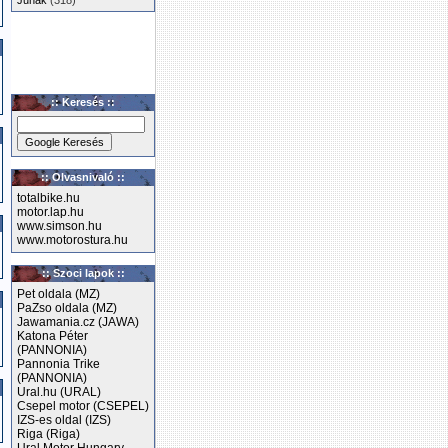
Junak
(318)
:: Keresés ::
:: Olvasnivaló ::
totalbike.hu
motor.lap.hu
www.simson.hu
www.motorostura.hu
:: Szoci lapok ::
Pet oldala (MZ)
PaZso oldala (MZ)
Jawamania.cz (JAWA)
Katona Péter
(PANNONIA)
Pannonia Trike
(PANNONIA)
Ural.hu (URAL)
Csepel motor (CSEPEL)
IZS-es oldal (IZS)
Riga (Riga)