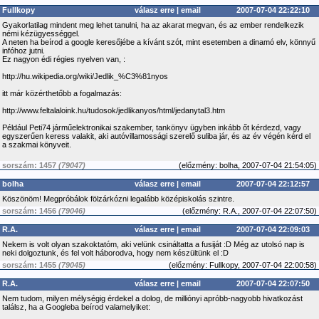
Fullkopy
válasz erre
|
email
2007-07-04 22:22:10
Gyakorlatilag mindent meg lehet tanulni, ha az akarat megvan, és az ember rendelkezik
némi kézügyességgel.
A neten ha beírod a google keresőjébe a kívánt szót, mint esetemben a dinamó elv, könnyű
infóhoz jutni.
Ez nagyon édi régies nyelven van, :
http://hu.wikipedia.org/wiki/Jedlik_%C3%81nyos
itt már közérthetőbb a fogalmazás:
http://www.feltalaloink.hu/tudosok/jedlikanyos/html/jedanytal3.htm
Például Peti74 járműelektronikai szakember, tankönyv ügyben inkább őt kérdezd, vagy
egyszerűen keress valakit, aki autóvillamossági szerelő suliba jár, és az év végén kérd el
a szakmai könyveit.
sorszám: 1457
(79047)
(
előzmény:
bolha, 2007-07-04 21:54:05)
bolha
válasz erre
|
email
2007-07-04 22:12:57
Köszönöm! Megpróbálok fölzárkózni legalább középiskolás szintre.
sorszám: 1456
(79046)
(
előzmény:
R.A., 2007-07-04 22:07:50)
R.A.
válasz erre
|
email
2007-07-04 22:09:03
Nekem is volt olyan szakoktatóm, aki velünk csináltatta a fusiját :D Még az utolsó nap is
neki dolgoztunk, és fel volt háborodva, hogy nem készültünk el :D
sorszám: 1455
(79045)
(
előzmény:
Fullkopy, 2007-07-04 22:00:58)
R.A.
válasz erre
|
email
2007-07-04 22:07:50
Nem tudom, milyen mélységig érdekel a dolog, de milliónyi apróbb-nagyobb hivatkozást
találsz, ha a Googleba beírod valamelyiket: