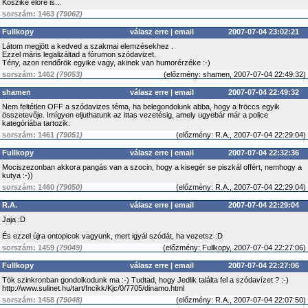
Köszike előre is...
sorszám: 1463
(79062)
Fullkopy
válasz erre
|
email
2007-07-04 23:02:21
Látom megjött a kedved a szakmai elemzésekhez .
Ezzel máris legalizáltad a fórumon szódavizet.
Tény, azon rendőrök egyike vagy, akinek van humorérzéke :-)
sorszám: 1462
(79053)
(
előzmény:
shamen, 2007-07-04 22:49:32)
shamen
válasz erre
|
email
2007-07-04 22:49:32
Nem feltétlen OFF a szódavizes téma, ha belegondolunk abba, hogy a fröccs egyik
összetevője. Imígyen eljuthatunk az ittas vezetésig, amely ugyebár már a police
kategóriába tartozik.
sorszám: 1461
(79051)
(
előzmény:
R.A., 2007-07-04 22:29:04)
Fullkopy
válasz erre
|
email
2007-07-04 22:32:36
Mociszezonban akkora pangás van a szocin, hogy a kisegér se piszkál offért, nemhogy a
kutya :-))
sorszám: 1460
(79050)
(
előzmény:
R.A., 2007-07-04 22:29:04)
R.A.
válasz erre
|
email
2007-07-04 22:29:04
Jaja :D
És ezzel újra ontopicok vagyunk, mert igyál szódát, ha vezetsz :D
sorszám: 1459
(79049)
(
előzmény:
Fullkopy, 2007-07-04 22:27:06)
Fullkopy
válasz erre
|
email
2007-07-04 22:27:06
Tök szinkronban gondolkodunk ma :-) Tudtad, hogy Jedlik találta fel a szódavízet ? :-)
http://www.sulinet.hu/tart/fncikk/Kjc/0/7705/dinamo.html
sorszám: 1458
(79048)
(
előzmény:
R.A., 2007-07-04 22:07:50)