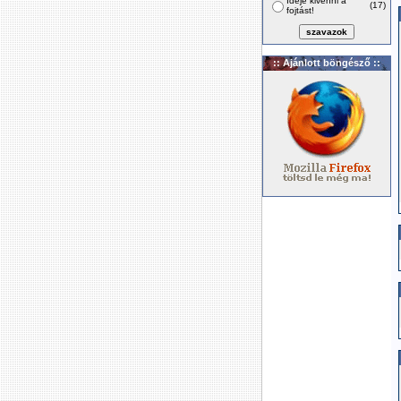
Ideje kivenni a
(17)
fojtást!
:: Ajánlott böngésző ::