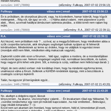
minden fórumra.
sorszám: 1447
(78886)
(
előzmény:
Fullkopy, 2007-07-02 23:56:13)
Fullkopy
válasz erre
|
email
2007-07-02 23:56:13
Én is próbáltam, de skorpiósat játszott, vagy, ha közeledtem, hamar kiderült, hogy kígyót
melengetek... Rég vót, tán igaz se vót... :-) Hátha alakul valami.. mint púposteve a prés
alatt... Most, azonnali hatállyal átmásztam optimista pistába.. a többi ismét nem rajtam fog
múlni.
sorszám: 1446
(78869)
(
előzmény:
R.A., 2007-07-02 22:39:11)
R.A.
válasz erre
|
email
2007-07-02 22:39:11
Azt hiszed, nem próbáltam már ? ...szóval, az a meggyőződésem, hogy mindketten abba a
szűk csoportba tartoztok, akik tényleges segítséget tudnak nyújtani az itt felmerült
kérdésekben. Mindenkinek az lenne az érdeke, hogy ne utáljátok ki egymást innen
(mondjuk ettől nem félek, mindketten elég makacsak vagytok).
Zapkortét szidni sikk ezen a fórumon... Való igaz, sajátos a modora, de a mondandójában
rendszerint igaza van. Nekem rengeteget segített már, normálisan beszéltünk, és tudom,
hogy nagyon jól ki lehet vele jönni. Sőt, a motorja is szép, valóban nem hétköznapi darab :)
Végül, de nem utolsó sorban: már korábban írtam, hogy ha mindenki egyforma lenne,
unalmassá válna a fórum. Kellenek a KöHÉM-rendeletek éppúgy, mint a beszólások a
csattogós szárnyú lepkéről.
Talán, ha egyszer jól berúgnátok együt...
sorszám: 1445
(78865)
(
előzmény:
Fullkopy, 2007-07-02 21:43:20)
Fullkopy
válasz erre
|
email
2007-07-02 21:43:20
No. aludtam a dolgokra egyet, lássuk
tényszerűen , ha akarsz, viszonozhatsz valamit... : Én levakartam rólad egy hibbantat, Te
,cserébe rendezhetsz egy nem jól működő kapcsolatot...ha már említetted... Belevágsz,
vagy inkább kimaradsz ? :-))
Ezzel nem azt akartam ám mondani, hogy tartozol nekem, hidd el, kimondottan jól esett,
mikor belecsacsogtam a dolgodba , saját szakállamra, anno :-))