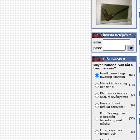
:: Címlista belépés ::
email:
pass:
:: Szavazás ::
Milyen hatással van rád a
benzináresés?
Imádkozom, hogy
(61)
tavaszig kitartson
Már a kád is csurig
(10)
benzinnel
Eladtam az összes
(2)
MOL részvényemet
Hosszabb nyári
(4)
túrákat szervezek
Ez hülyeség, most
is 5ezerért
(33)
tankoltam, mint
máskor
Ez egy ilyen év,
(3)
folyton esik