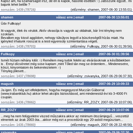
Kapsz ám, ha szamárságot írsz, de én is kapok, hasonló esetben :-) Játsszunk együtt.. mi
bajunk lehet belőle ?
sorszám: 1439
(78716)
(
előzmény:
shamen, 2007-06-30 13:55:01)
shamen
válasz erre
|
email
2007-06-30 13:55:01
Üdv Fullkopy!
Itt vagyok, élek és virulok. Aktív olvasója is vagyok az oldalnak, bár írni tényleg nem
szoktam.
Bevallom egy kissé aggódom, nehogy túlsúlyos legyél a büszkeségtől hízás miatt. Ha
igényled írhatunk rosszat is a testi egyensúly szintentartása végett.
sorszám: 1438
(78703)
(
előzmény:
Fullkopy, 2007-06-30 01:39:56)
Fullkopy
válasz erre
|
email
2007-06-30 01:39:56
Ismét híztam néhány kilót :-) Remélem meg tudok felelni az elvárásoknak a későbbiekben
is . Ennyi dícséretet még sose kaptam ,mint Tőled tán meg se érdemlem... Mindenesetre,
köszi, kinyomtatom és bekereteztetem :-)
Tényleg jólesett...
sorszám: 1437
(78698)
(
előzmény:
zsivanyka, 2007-06-29 06:37:30)
magush
válasz erre
|
email
2007-06-29 10:09:33
Ja igen. És még azt elfelejtettem, hogyha megegyezel Muczán Gáborral
(www.trabantklub.hu) akkor lehet akcijós biztosításod, ami mindenestül évi kb 3-4000 Ft
csupán.
sorszám: 1436
(78662)
(
előzmény:
RR_ZOZY, 2007-06-29 10:07:06)
RR_ZOZY
válasz erre
|
email
2007-06-29 10:07:06
...meg ha nem felügyeletre viszed műszakira akkor az minimum ötszámjegyű....veszettül
elmentek az árak 2003 óta....akkor még ezt a procedúrát egy 20-asból megúsztam...
sorszám: 1435
(78660)
(
előzmény:
magush, 2007-06-28 22:48:56)
zsivanyka
válasz erre
|
email
2007-06-29 06:37:30