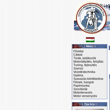
:: Menü ::
Főoldal
Cikkek
Túrák, találkozók
Motorátépítés, felújítás
Tuning, fejlesztés
Szerviz
Vezetéstechnika
Galéria
Szavazás kiértékelése
Filmek, hangok
Papírmunka
Szocitúrák
Motortervezés
Motor versenyzés
:: Egy kép ::