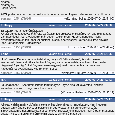
dinamó
dinamó-elv
Jedlik Ányos
A Wikipedián is van - szerintem kicsit felszínes - összefoglaló a dinamóról és Jedlikről is.
sorszám: 1454
(79044)
(
előzmény:
bolha, 2007-07-04 21:54:05)
Fullkopy
válasz erre
|
email
2007-07-04 22:00:58
Ez tetszik , ez a megkérdőjelezés :-)
A valósághoz igazodva, ő állította az általam felsoroltakat önmagáról. Így, abszolút igazad
van gyanúddal , tán a valóságot már sosem tudjuk meg.. Ha arra gondolsz, hogy
szakoktató lehetett tán, ahoz szerintem , a saját szereléseiről, kérdéseiről írott anyaga
után úgy gondolom, kétbalkezes.
sorszám: 1453
(79043)
(
előzmény:
R.A., 2007-07-04 21:41:42)
bolha
válasz erre
|
email
2007-07-04 21:54:05
Üdvözletem! Engem nagyon érdekelne, hogy működik a dinamó, és más delejes
lelemények. Nem tudnál ajánlani tankönyvet, vagy netes oldalt, ahol ilyesmit érthetően
tárgyalnak? (A régi fizikakönyveim nem nagyon jutnak messzebb a párhuzamos
kapcsolás tárgyalásánál). Köszönettel: Bolha
sorszám: 1452
(79042)
(
előzmény:
Fullkopy, 2007-07-04 21:35:17)
R.A.
válasz erre
|
email
2007-07-04 21:41:42
Biztosan tanár ? Szerintem inkább tanműhelyes. Olyan hibákat követett el, amikért
kapásból beverik a szöget az ellenőrzőbe.
sorszám: 1451
(79041)
(
előzmény:
Fullkopy, 2007-07-04 21:35:17)
Fullkopy
válasz erre
|
email
2007-07-04 21:35:17
Állítólag valaha tanár volt.Valami elektronikai diplomával is rendelkezett. Nem irigyelem
egykori tanítványait. Egyszer belement itt egy vitába, ami a generátorról szólt.
Szégyenszemre nekem kellett a dinamó elvet tisztába tenni helyette, mert ő csak makogott
össze - vissza. Senki nem értette mit akar, szerintem ő maga se.