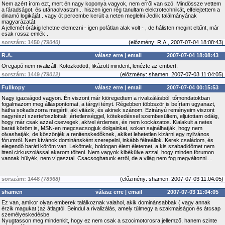
Nem azért írom ezt, mert én nagy koponya vagyok, nem erről van szó. Mindössze vettem
a fáradságot, és utánaolvastam... hiszen igen rég tanultam elektrotechnikát, elfelejtettem a
dinamó logikáját.. vagy öt percembe került a neten meglelni Jedlik találmányának
magyarázatát.
A jellemét órákig lehetne elemezni - igen pofátlan alak volt - , de hálisten megint eltűnt, már
csak rossz emlék .
sorszám: 1450
(79040)
(
előzmény:
R.A., 2007-07-04 18:08:43)
R.A.
válasz erre
|
email
2007-07-04 18:08:43
Öregapó nem rivalizált. Kötözködött, fikázott mindent, lenézte az embert.
sorszám: 1449
(79012)
(
előzmény:
shamen, 2007-07-03 11:04:05)
Fullkopy
válasz erre
|
email
2007-07-04 00:15:53
Nagy igazságod vagyon. Én viszont már kiöregedtem a rivalizálásból, tőmondatokban
fogalmazom meg álláspontomat, a tárgyi tényt. Régebben többször is beírtam ugyanazt,
hátha sokadszorra megérti, aki vitázik, és akinek szánom. Ezirányú reményeim viszont
nagyrészt szertefoszlottak ,értetlenséggel, kötekedéssel szembesültem, eljutottam odáig,
hogy már csak azzal csevegek, akivel érdemes, és nem kockázatos. Kialakult a netes
baráti köröm is, MSN-en megcsacsogjuk dolgainkat, sokan sajnálhatják, hogy nem
olvashatják, de köszönjék a renitenskedőknek, akiket lehetetlen kizárni egy nyilvános
fórumról. Nem kívánok dominánsként szerepelni, inkább félreállok. Kerek családom, és
elegendő baráti köröm van. Lekötnek, boldogan élem életemet, a kis szabadidőmet nem
itteni cirkuszolással akarom tölteni. Nem vagyok kibékülve azzal, hogy minden fórumon
vannak hülyék, nem vígasztal. Csacsoghatunk erről, de a világ nem fog megváltozni....
sorszám: 1448
(78968)
(
előzmény:
shamen, 2007-07-03 11:04:05)
shamen
válasz erre
|
email
2007-07-03 11:04:05
Ez van, amikor olyan emberek találkoznak valahol, akik dominánsabbak ( vagy annak
érzik magukat )az átlagtól. Beindul a rivalizálás, amely túlmegy a szakmaiságon és átcsap
személyeskedésbe.
Nyugtasson meg mindenkit, hogy ez nem csak a szocimotorosra jellemző, hanem szinte