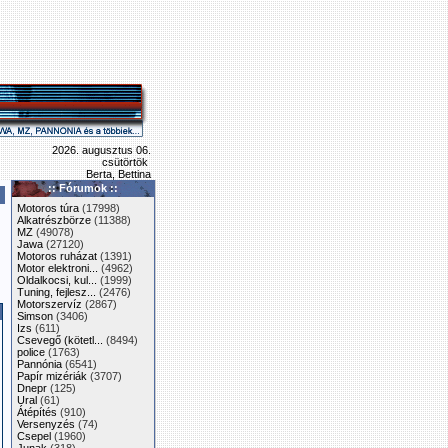
2026. augusztus 06.
csütörtök
Berta, Bettina
:: Fórumok ::
Motoros túra
(17998)
Alkatrészbörze
(11388)
MZ
(49078)
Jawa
(27120)
Motoros ruházat
(1391)
Motor elektroni...
(4962)
Oldalkocsi, kul...
(1999)
Tuning, fejlesz...
(2476)
Motorszervíz
(2867)
Simson
(3406)
Izs
(611)
Csevegő (kötetl...
(8494)
police
(1763)
Pannónia
(6541)
Papír mizériák
(3707)
Dnepr
(125)
Ural
(61)
Átépítés
(910)
Versenyzés
(74)
Csepel
(1960)