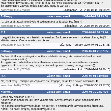
Max minden ígymarad... de, kinek is jó az, ha nincs összetartás az " Öregek " közt ?
Én picike figura vagyok, mégis kijövünk.. hogy is van ez ?
sorszám: 1444
(78850)
(
előzmény:
R.A., 2007-07-02 10:09:24)
Fullkopy
válasz erre
|
email
2007-07-02 14:29:38
.......én csak azzal nem jövök ki, aki nem akarja. Itt a kör bezárult :-)
sorszám: 1443
(78789)
(
előzmény:
R.A., 2007-07-02 10:09:24)
R.A.
válasz erre
|
email
2007-07-02 10:09:24
...egyébként tényleg nem értelek benneteket. Zapkorte szerintem hatalmas figura, én jól
kijövök vele is. Öregapó már más tészta...
sorszám: 1442
(78778)
(
előzmény:
Fullkopy, 2007-07-01 21:37:35)
Fullkopy
válasz erre
|
email
2007-07-01 21:37:35
Jól beszéltél, máris rettegek spontán is várható, de végzetszerűen bekövetkezhető
megjelenésük miatt :-)
Az egyik használható lenne,ha változtatna a modorán,és a hozzáállásán, a másik
agynövesztő szerre szorul, de ilyesmi nem kapható.. szóval,már úgymarad:-))
sorszám: 1441
(78764)
(
előzmény:
R.A., 2007-07-01 14:40:18)
R.A.
válasz erre
|
email
2007-07-01 14:40:18
Na, csak várj... mindjárt jön Zapkorte és Öregapó, aztán lesz neked nemulass :D
sorszám: 1440
(78742)
(
előzmény:
Fullkopy, 2007-06-30 23:27:24)
Fullkopy
válasz erre
|
email
2007-06-30 23:27:24
Végre egy értelmes 5-let :-)
A büszkeség annak jár, aki tesz valamit érte. Kevés olvasni a lapot, abból nem lesz
dícséret...
Ha a méltó ellenfél agymunkát ad, az korrekt, a szintentartás agyilag közös érdekünk.
Kérlek, ne hagyj elhízni , csacsogj velünk.:-))