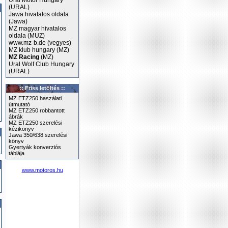
Ural Motor Hungary
(URAL)
Jawa hivatalos oldala
(Jawa)
MZ magyar hivatalos
oldala (MUZ)
www.mz-b.de (vegyes)
MZ klub hungary (MZ)
MZ Racing
(MZ)
Ural Wolf Club Hungary
(URAL)
:: Friss letöltés ::
MZ ETZ250 haszálati
útmutató
MZ ETZ250 robbantott
ábrák
MZ ETZ250 szerelési
kézikönyv
Jawa 350/638 szerelési
könyv
Gyertyák konverziós
táblája
www.motoros.hu