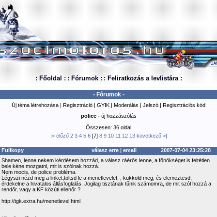
: Főoldal :
: Fórumok :
: Feliratkozás a levlistára :
- Fórumok -
Új téma létrehozása
|
Regisztráció
|
GYIK
|
Moderálás
|
Jelszó
|
Regisztrációs kód
police -
új hozzászólás
Összesen: 36 oldal
|<
előző
2
3
4
5
6
[7]
8
9
10
11
12
13
következő
>|
Fullkopy
válasz erre
|
email
2007-07-04 23:25:28
Shamen, lenne nekem kérdésem hozzád, a válasz ráérős lenne, a főnökséget is feltétlen
bele kéne mozgatni, mit is szólnak hozzá.
Nem mocis, de police probléma.
Légyszi nézd meg a linket,töltsd le a menetlevelet, , kukkold meg, és elemeztesd,
érdekelne a hivatalos állásfoglalás. Jogilag tisztának tűnik számomra, de mit szól hozzá a
rendőr, vagy a KF közúti ellenőr ?
http://tgk.extra.hu/menetlevel.html