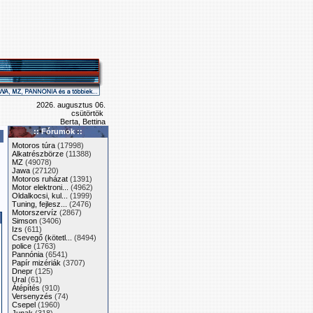
2026. augusztus 06.
csütörtök
Berta, Bettina
:: Fórumok ::
Motoros túra
(17998)
Alkatrészbörze
(11388)
MZ
(49078)
Jawa
(27120)
Motoros ruházat
(1391)
Motor elektroni...
(4962)
Oldalkocsi, kul...
(1999)
Tuning, fejlesz...
(2476)
Motorszervíz
(2867)
Simson
(3406)
Izs
(611)
Csevegő (kötetl...
(8494)
police
(1763)
Pannónia
(6541)
Papír mizériák
(3707)
Dnepr
(125)
Ural
(61)
Átépítés
(910)
Versenyzés
(74)
Csepel
(1960)