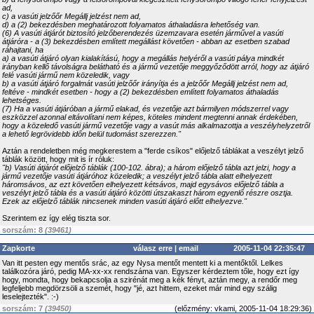
ad,
c) a vasúti jelzőőr Megállj jelzést nem ad,
d) a (2) bekezdésben meghatározott folyamatos áthaladásra lehetőség van.
(6) A vasúti átjárót biztosító jelzőberendezés üzemzavara esetén járművel a vasúti
átjáróra - a (3) bekezdésben említett megállást követően - abban az esetben szabad
ráhajtani, ha
a) a vasúti átjáró olyan kialakítású, hogy a megállás helyéről a vasúti pálya mindkét
irányban kellő távolságra belátható és a jármű vezetője meggyőződött arról, hogy az átjáró
felé vasúti jármű nem közeledik, vagy
b) a vasúti átjáró forgalmát vasúti jelzőőr irányítja és a jelzőőr Megállj jelzést nem ad,
feltéve - mindkét esetben - hogy a (2) bekezdésben említett folyamatos áthaladás
lehetséges.
(7) Ha a vasúti átjáróban a jármű elakad, és vezetője azt bármilyen módszerrel vagy
eszközzel azonnal eltávolítani nem képes, köteles mindent megtenni annak érdekében,
hogy a közeledő vasúti jármű vezetője vagy a vasút más alkalmazottja a veszélyhelyzetről
a lehető legrövidebb időn belül tudomást szerezzen."
Aztán a rendeletben még megkerestem a "ferde csíkos" előjelző táblákat a veszélyt jelző
táblák között, hogy mit is ír róluk:
"b) Vasúti átjárót előjelző táblák (100-102. ábra); a három előjelző tábla azt jelzi, hogy a
jármű vezetője vasúti átjáróhoz közeledik; a veszélyt jelző tábla alatt elhelyezett
háromsávos, az ezt követően elhelyezett kétsávos, majd egysávos előjelző tábla a
veszélyt jelző tábla és a vasúti átjáró közötti útszakaszt három egyenlő részre osztja.
Ezek az előjelző táblák nincsenek minden vasúti átjáró előtt elhelyezve."
Szerintem ez így elég tiszta sor.
sorszám: 8
(39461)
Zapkorte
válasz erre
|
email
2005-11-04 22:35:47
Van itt pesten egy mentős srác, az egy Nysa mentőt mentett ki a mentőktől. Lelkes
találkozóra járó, pedig MA-xx-xx rendszáma van. Egyszer kérdeztem tőle, hogy ezt így
hogy, mondta, hogy bekapcsolja a szirénát meg a kék fényt, aztán megy, a rendőr meg
legfeljebb megdörzsöli a szemét, hogy "jé, azt hittem, ezeket már mind egy szálig
leselejtezték". :-)
sorszám: 7
(39450)
(
előzmény:
vkami, 2005-11-04 18:29:36)