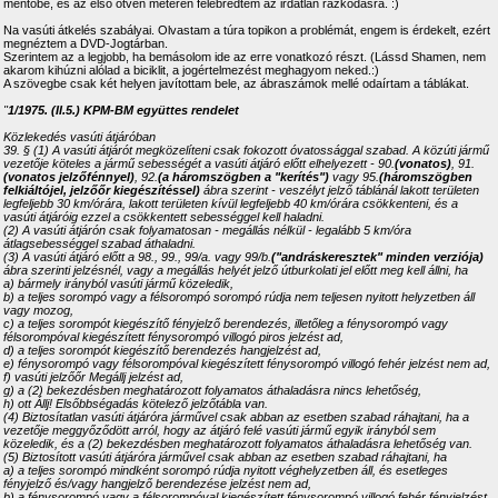
mentőbe, és az első ötven méteren felébredtem az irdatlan rázkódásra. :)
Na vasúti átkelés szabályai. Olvastam a túra topikon a problémát, engem is érdekelt, ezért
megnéztem a DVD-Jogtárban.
Szerintem az a legjobb, ha bemásolom ide az erre vonatkozó részt. (Lássd Shamen, nem
akarom kihúzni alólad a biciklit, a jogértelmezést meghagyom neked.:)
A szövegbe csak két helyen javítottam bele, az ábraszámok mellé odaírtam a táblákat.
"
1/1975. (II.5.) KPM-BM együttes rendelet
Közlekedés vasúti átjáróban
39. § (1) A vasúti átjárót megközelíteni csak fokozott óvatossággal szabad. A közúti jármű
vezetője köteles a jármű sebességét a vasúti átjáró előtt elhelyezett - 90.
(vonatos)
, 91.
(vonatos jelzőfénnyel)
, 92.
(a háromszögben a "kerítés")
vagy 95.
(háromszögben
felkiáltójel, jelzőőr kiegészítéssel)
ábra szerint - veszélyt jelző táblánál lakott területen
legfeljebb 30 km/órára, lakott területen kívül legfeljebb 40 km/órára csökkenteni, és a
vasúti átjáróig ezzel a csökkentett sebességgel kell haladni.
(2) A vasúti átjárón csak folyamatosan - megállás nélkül - legalább 5 km/óra
átlagsebességgel szabad áthaladni.
(3) A vasúti átjáró előtt a 98., 99., 99/a. vagy 99/b.
("andráskeresztek" minden verziója)
ábra szerinti jelzésnél, vagy a megállás helyét jelző útburkolati jel előtt meg kell állni, ha
a) bármely irányból vasúti jármű közeledik,
b) a teljes sorompó vagy a félsorompó sorompó rúdja nem teljesen nyitott helyzetben áll
vagy mozog,
c) a teljes sorompót kiegészítő fényjelző berendezés, illetőleg a fénysorompó vagy
félsorompóval kiegészített fénysorompó villogó piros jelzést ad,
d) a teljes sorompót kiegészítő berendezés hangjelzést ad,
e) fénysorompó vagy félsorompóval kiegészített fénysorompó villogó fehér jelzést nem ad,
f) vasúti jelzőőr Megállj jelzést ad,
g) a (2) bekezdésben meghatározott folyamatos áthaladásra nincs lehetőség,
h) ott Állj! Elsőbbségadás kötelező jelzőtábla van.
(4) Biztosítatlan vasúti átjáróra járművel csak abban az esetben szabad ráhajtani, ha a
vezetője meggyőződött arról, hogy az átjáró felé vasúti jármű egyik irányból sem
közeledik, és a (2) bekezdésben meghatározott folyamatos áthaladásra lehetőség van.
(5) Biztosított vasúti átjáróra járművel csak abban az esetben szabad ráhajtani, ha
a) a teljes sorompó mindként sorompó rúdja nyitott véghelyzetben áll, és esetleges
fényjelző és/vagy hangjelző berendezése jelzést nem ad,
b) a fénysorompó vagy a félsorompóval kiegészített fénysorompó villogó fehér fényjelzést