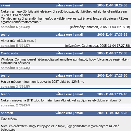
vkami
válasz erre
|
email
2005-11-04 18:29:36
Nekem a megkülönböztető jelzésekről szóló jogszabályt küldhetnéd el. Ha jól emlékszem
33/2000 BM rendelet.
Tényleg mit szól a rendőr, ha megfog a kékfénnyel és szirénával felszerelt veterán P21-es
egykori rendőrmotorommal?
sorszám: 6
(39439)
(
előzmény:
shamen, 2005-11-04 16:18:28)
tesho
válasz erre
|
email
2005-11-04 17:36:38
Akkor már inkább msn:-)
sorszám: 5
(39437)
(
előzmény:
Csehcsoda, 2005-11-04 17:27:38)
Csehcsoda
válasz erre
|
email
2005-11-04 17:27:38
Windows Commanderrel fájldarabolással annyifelé apríthatod, hogy folytatásos regényként
elküldheted bárkinek.
sorszám: 4
(39436)
tesho
válasz erre
|
email
2005-11-04 17:25:50
Hát ez mégsem fog menni, ugyanis 1087 oldal és 12MB :-o
sorszám: 3
(39435)
tesho
válasz erre
|
email
2005-11-04 17:24:10
Nekem megvan a BTK .doc formátumban. Akinek kell szóljon és elküldöm emilben :D
sorszám: 2
(39434)
shamen
válasz erre
|
email
2005-11-04 16:18:28
Üdv srácok!
Mivel én erőltettem, hogy létrejöjjön ez a topic, úgy gondoltam legyen enyém az első
bejegyzés.