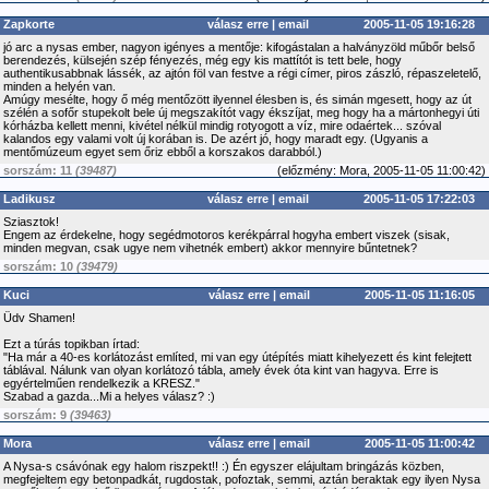
Zapkorte
válasz erre
|
email
2005-11-05 19:16:28
jó arc a nysas ember, nagyon igényes a mentője: kifogástalan a halványzöld műbőr belső
berendezés, külsején szép fényezés, még egy kis mattítót is tett bele, hogy
authentikusabbnak lássék, az ajtón föl van festve a régi címer, piros zászló, répaszeletelő,
minden a helyén van.
Amúgy mesélte, hogy ő még mentőzött ilyennel élesben is, és simán mgesett, hogy az út
szélén a sofőr stupekolt bele új megszakítót vagy ékszíjat, meg hogy ha a mártonhegyi úti
kórházba kellett menni, kivétel nélkül mindig rotyogott a víz, mire odaértek... szóval
kalandos egy valami volt új korában is. De azért jó, hogy maradt egy. (Ugyanis a
mentőmúzeum egyet sem őriz ebből a korszakos darabból.)
sorszám: 11
(39487)
(
előzmény:
Mora, 2005-11-05 11:00:42)
Ladikusz
válasz erre
|
email
2005-11-05 17:22:03
Sziasztok!
Engem az érdekelne, hogy segédmotoros kerékpárral hogyha embert viszek (sisak,
minden megvan, csak ugye nem vihetnék embert) akkor mennyire bűntetnek?
sorszám: 10
(39479)
Kuci
válasz erre
|
email
2005-11-05 11:16:05
Üdv Shamen!
Ezt a túrás topikban írtad:
"Ha már a 40-es korlátozást említed, mi van egy útépítés miatt kihelyezett és kint felejtett
táblával. Nálunk van olyan korlátozó tábla, amely évek óta kint van hagyva. Erre is
egyértelműen rendelkezik a KRESZ."
Szabad a gazda...Mi a helyes válasz? :)
sorszám: 9
(39463)
Mora
válasz erre
|
email
2005-11-05 11:00:42
A Nysa-s csávónak egy halom riszpekt!! :) Én egyszer elájultam bringázás közben,
megfejeltem egy betonpadkát, rugdostak, pofoztak, semmi, aztán beraktak egy ilyen Nysa