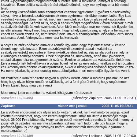
iratait. A jogszabályban meghatározott büntetési tétel a maximális, amelyet a hatóság
kiszabhat. Ezen belül a szabálysértési előadó dönti el, hogy mennyi legyen a büntetési
tétel.
Az összeg kiszabásánál több szempontot vesznek figyelembe. Egyrészt a cselekmény
súlya, mivel a felsorolt szabálysértések nem egyforma mértékben esnek latba. Egy ittas
vezetést keményebben mérnek meg, mint mondjuk egy közúti jelzéssel kapcsolatos
szabálytalanságot. Számít az is, hogy a cselekményt megelőzően 2 éven belül volt-e már
szabálysértési eljárás vele szemben. Azon kívül eső dolgot már nem vesznek figyelembe
az elbírálásnál. Annyit még hozzátennék, hogy a helyszíni bírság, amelyet a helyszínen
kapott csekken fizetsz be, nem számít bele, mivel a szabálysértési előadónak arról nincs
tudomása. Azok feldolgozása nem rajta fut keresztül.
A helyszíni intézkedéskor, amikor a rendőr úgy dönt, hogy feljelentést tesz ki kellene
töltenie egy nyilatkozatot. Ezen a szabálysértő személyi adatain, valamint a
szabálysértés(ek) nevesítésén kívül nyilatkoztatnia kell az eljárás alá vont személyt a
különleges személyi adatairól. Ezek a foglalkozás, munkahely, nettó havi jövedelem,
családi állapot, eltartott gyermekek száma. Ezekre az adatokra a válaszadás önkéntes.
Erre a rendőrnek fel kell hívnia a polgár figyelmét és az erre adott nyilatkozatot is rögzíteni
kell. Amennyiben ezekre valaki nyilatkozik, akkor a bírság kiszabásánál figyelembe veszik.
Ha nem nyilatkozik, akkor esetleg rosszabbul járhat, mert nem tudják figyelembe venni.
Visszatérve a konkrét esetre nagyon hülyének kellett lennie a motoros pasinak, ha azt
hitte, hogy olyan hülye rendőrrel találkozik, aki a fenti gépről elhiszi, hogy segédmotor.
( Nem kizárt, hogy még van ilyen.)
Most ennyi jutott eszembe, ha valamit kihagytam kérdezzetek.
sorszám: 13
(39495)
(
előzmény:
Zapkorte, 2005-11-05 19:22:31)
Zapkorte
válasz erre
|
email
2005-11-05 19:22:31
En a 200-as enduromat egy olyan arctól vettem, akinek nem volt motoros jogsija, ezért
levette a rendszámot, hogy "ez kérem segédmotor", majd fölültette a barátnőjét maga
mögé. 38.000 Ft-ra büntették. Hogy aztán ebből mennyi volt a rendszámlevétel, mennyi a
jogsi nélküli vezetés, és mennyi a barátnő, azt már nem tudom, de úgy látszik, hogy a
pofátlanságnak is van egy bizonyos határa, ami fölött már nem tolerálják a yardok a
motorozgatást. :-)
sorszám: 12
(39489)
(
előzmény:
Ladikusz, 2005-11-05 17:22:03)