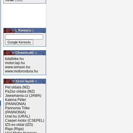
Junak
(318)
:: Keresés ::
:: Olvasnivaló ::
totalbike.hu
motor.lap.hu
www.simson.hu
www.motorostura.hu
:: Szoci lapok ::
Pet oldala (MZ)
PaZso oldala (MZ)
Jawamania.cz (JAWA)
Katona Péter
(PANNONIA)
Pannonia Trike
(PANNONIA)
Ural.hu (URAL)
Csepel motor (CSEPEL)
IZS-es oldal (IZS)
Riga (Riga)