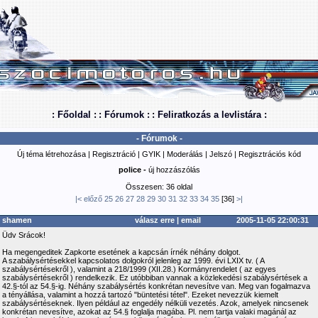
: Főoldal :
: Fórumok :
: Feliratkozás a levlistára :
- Fórumok -
Új téma létrehozása
|
Regisztráció
|
GYIK
|
Moderálás
|
Jelszó
|
Regisztrációs kód
police -
új hozzászólás
Összesen: 36 oldal
|<
előző
25
26
27
28
29
30
31
32
33
34
35
[36]
>|
shamen
válasz erre
|
email
2005-11-05 22:00:31
Üdv Srácok!
Ha megengeditek Zapkorte esetének a kapcsán írnék néhány dolgot.
A szabálysértésekkel kapcsolatos dolgokról jelenleg az 1999. évi LXIX tv. ( A
szabálysértésekről ), valamint a 218/1999 (XII.28.) Kormányrendelet ( az egyes
szabálysértésekről ) rendelkezik. Ez utóbbiban vannak a közlekedési szabálysértések a
42.§-tól az 54.§-ig. Néhány szabálysértés konkrétan nevesítve van. Meg van fogalmazva
a tényállása, valamint a hozzá tartozó "büntetési tétel". Ezeket nevezzük kiemelt
szabálysértéseknek. Ilyen például az engedély nélküli vezetés. Azok, amelyek nincsenek
konkrétan nevesítve, azokat az 54.§ foglalja magába. Pl. nem tartja valaki magánál az