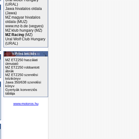
Ural Motor Hungary
(URAL)
Jawa hivatalos oldala
(Jawa)
MZ magyar hivatalos
oldala (MUZ)
www.mz-b.de (vegyes)
MZ klub hungary (MZ)
MZ Racing
(MZ)
Ural Wolf Club Hungary
(URAL)
:: Friss letöltés ::
MZ ETZ250 haszálati
útmutató
MZ ETZ250 robbantott
ábrák
MZ ETZ250 szerelési
kézikönyv
Jawa 350/638 szerelési
könyv
Gyertyák konverziós
táblája
www.motoros.hu