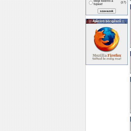
Ideje kivenni a
(17)
fojtást!
:: Ajánlott böngésző ::