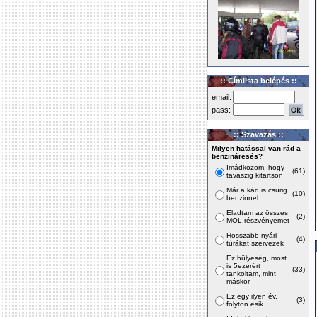
:: Címlista belépés ::
email:
pass:
:: Szavazás ::
Milyen hatással van rád a
benzináresés?
Imádkozom, hogy
(61)
tavaszig kitartson
Már a kád is csurig
(10)
benzinnel
Eladtam az összes
(2)
MOL részvényemet
Hosszabb nyári
(4)
túrákat szervezek
Ez hülyeség, most
is 5ezerért
(33)
tankoltam, mint
máskor
Ez egy ilyen év,
(3)
folyton esik