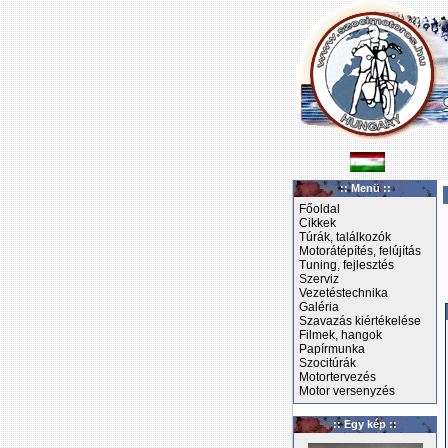
:: Menü ::
Főoldal
Cikkek
Túrák, találkozók
Motorátépítés, felújítás
Tuning, fejlesztés
Szerviz
Vezetéstechnika
Galéria
Szavazás kiértékelése
Filmek, hangok
Papírmunka
Szocitúrák
Motortervezés
Motor versenyzés
:: Egy kép ::