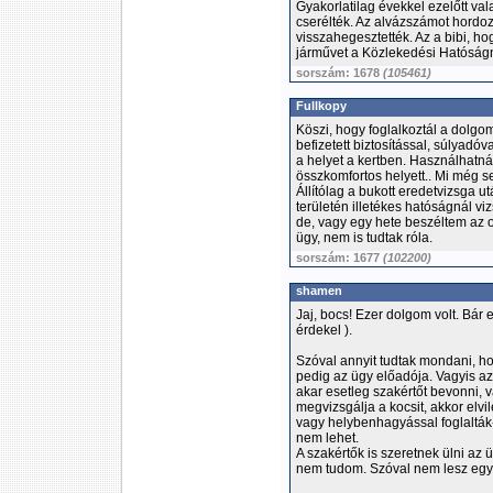
Gyakorlatilag évekkel ezelőtt vala
cserélték. Az alvázszámot hordoz
visszahegesztették. Az a bibi, hog
járművet a Közlekedési Hatóságná
sorszám: 1678
(105461)
Fullkopy
Köszi, hogy foglalkoztál a dolgom
befizetett biztosítással, súlyadóv
a helyet a kertben. Használhatn
összkomfortos helyett.. Mi még s
Állítólag a bukott eredetvizsga ut
területén illetékes hatóságnál vi
de, vagy egy hete beszéltem az o
ügy, nem is tudtak róla.
sorszám: 1677
(102200)
shamen
Jaj, bocs! Ezer dolgom volt. Bár
érdekel ).
Szóval annyit tudtak mondani, ho
pedig az ügy előadója. Vagyis az
akar esetleg szakértőt bevonni, 
megvizsgálja a kocsit, akkor elvi
vagy helybenhagyással foglalták-
nem lehet.
A szakértők is szeretnek ülni az ü
nem tudom. Szóval nem lesz egy