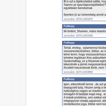
Itt is azt a tájékoztatást adták, h
Sajnos az igazságszolgáltatás(!?
egyáltalán beindulnak.
Ilyenkor jó az ismeretség annál a
sorszám: 1676
(102187)
Fullkopy
Mi történt, Shamen, máris letartóz
sorszám: 1675
(102156)
Fullkopy
Tehát, elvileg , valamennyi közb
visszarendezéséhez, illetve, az 
kéne tenni, hogy visszaszármazzo
lehetne legálisan friss adásvétel
Gyakorlatilag, ez a folyamat egé
kikerülnék a jármű megvásárlásáb
Kicsikét macerásnak tűnik, nem 
sorszám: 1674
(101989)
Fullkopy
Igen, elkerülhető lenne , de azt
bejegyzett tulaj. Hiszen amíg a 
hatósághoz,vagyis az eladás nem
bírságért őt találják majd meg.. ki 
A másik probléma, ami sokkal súl
mégegyszer eladja,ugyanazt, abb
rendelkezési joga, többé nem tula