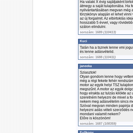
Ha valaki X évig sajátjaként birt
átmegy a saját tulajdonába. Ha fe
nyilvántartásában megvan még a 
törzskönyv alapján el lehet vinni v
az új forgalmit. Az elbirtoklás id
hosszabb 5 évvel, vagy rövidebb
szálon elindulni.
sorszám: 1689
(110413)
Kuci
Talán ha a tsznek lenne vmi jogu
és lenne adásvételid.
sorszám: 1688
(110411)
janeeka
Sziasztok!
Olyan gondom lenne hogy vettem 
még a régi fekete fehér rendszá
motor az egyik helyi TSZ tulajdo
megszűnt. A motor az egyik dolg
hogy elrakta az tulzás kilökte az
szeretném helyezni de mivel a fo
nekem meg adásvételim sincs mer
Szóval megvan minden papirja 
helyezni adás vételi szerződés né
mondani valamit nekem?
Előre is köszönöm!
sorszám: 1687
(108359)
Fullkopy