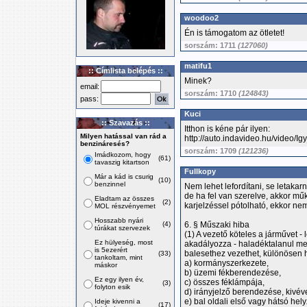
woodoo2
Én is támogatom az ötletet!
sorszám: 1711
(127060)
matifu1
:: Címlista belépés ::
Minek?
email:
sorszám: 1710
(124843)
pass:
Kuci
:: Szavazás ::
Itthon is kéne pár ilyen:
Milyen hatással van rád a
http://auto.indavideo.hu/video/
benzináresés?
sorszám: 1709
(121236)
Imádkozom, hogy
(61)
tavaszig kitartson
Fullkopy
Már a kád is csurig
(10)
benzinnel
Nem lehet lefordítani, se letakar
de ha fel van szerelve, akkor mű
Eladtam az összes
(2)
karjelzéssel pótolható, ekkor nem
MOL részvényemet
Hosszabb nyári
(4)
6. § Műszaki hiba
túrákat szervezek
(1) A vezető köteles a járművet -
Ez hülyeség, most
akadályozza - haladéktalanul megá
is 5ezerért
balesethez vezethet, különösen h
(33)
tankoltam, mint
a) kormányszerkezete,
máskor
b) üzemi fékberendezése,
Ez egy ilyen év,
c) összes féklámpája,
(3)
folyton esik
d) irányjelző berendezése, kivév
e) bal oldali első vagy hátsó hely
Ideje kivenni a
(17)