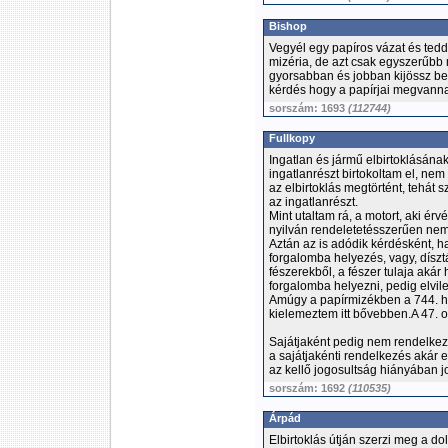
Bishop
Vegyél egy papíros vázat és tedd 
mizéria, de azt csak egyszerűbb 
gyorsabban és jobban kijössz bel
kérdés hogy a papírjai megvanna
sorszám: 1693
(112744)
Fullkopy
Ingatlan és jármű elbirtoklásána
ingatlanrészt birtokoltam el, ne
az elbirtoklás megtörtént, tehát 
az ingatlanrészt.
Mint utaltam rá, a motort, aki ér
nyilván rendeletetésszerűen nem
Aztán az is adódik kérdésként, h
forgalomba helyezés, vagy, dísz
fészerekből, a fészer tulaja akár
forgalomba helyezni, pedig elvile
Amúgy a papírmizékben a 744. ho
kielemeztem itt bővebben.A 47. o
Sajátjaként pedig nem rendelkezh
a sajátjakénti rendelkezés akár el
az kellő jogosultság hiányában jo
sorszám: 1692
(110535)
Árpád
Elbirtoklás útján szerzi meg a dol