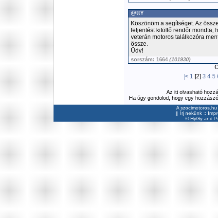
@ttY
Köszönöm a segítséget. Az összeg
feljentést kitöltő rendőr mondta, 
veterán motoros találkozóra men
össze.
Üdv!
sorszám: 1664
(101930)
Ös
|<
1
[2]
3
4
5
Az itt olvasható hozz
Ha úgy gondolod, hogy egy hozzászólás
A szocimotoros.hu 
||
Írj nekünk
::
Imp
©
HyGy
and Pee