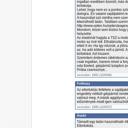
ingatlan esetében tizenöt, más d
birtokolja.
Lehet, hogy nem ez a pontos szö
dologra. Én valami sajátjaként r
A használat szó mintha nem szerep
kikerülhető talán. Találtam szerint
http://www.opten.hu/opten/pages/
Mondom, közel sem biztos hogy já
helyzetre.
Az eladónál hagyta a TSZ a motort
motor az övé lett. Elhatározta, h
eltelt X év. Ha így nézzük, a jóhi
az, ha adó köteles volt a jármű. 
birtoklást. Azt hiszem.
Szerintem érdemes rákérdezni a
csak ingatlan, hanem mivel a for
oda fizeted, gépjármű tulajdon jo
Próba cseresznye...
sorszám: 1691
(110446)
Fullkopy
Az elbirtoklás feltétele a sajátj
engedély nélküli gépjármű rende
valósul meg. A másik aggályom, az
előzmények miatt igen valószínűt
sorszám: 1690
(110437)
Árpád
Támadt egy talán használható öt
Elbirtoklás.