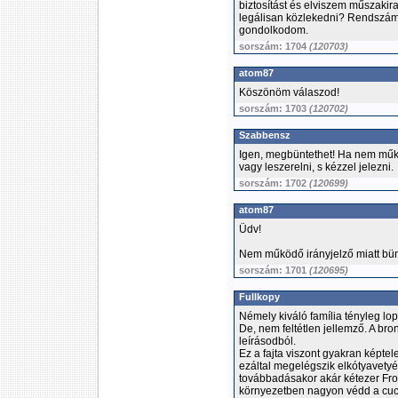
biztosítást és elviszem műszakira
legálisan közlekedni? Rendszáma
gondolkodom.
sorszám: 1704
(120703)
atom87
Köszönöm válaszod!
sorszám: 1703
(120702)
Szabbensz
Igen, megbüntethet! Ha nem működi
vagy leszerelni, s kézzel jelezni.
sorszám: 1702
(120699)
atom87
Üdv!
Nem működő irányjelző miatt bü
sorszám: 1701
(120695)
Fullkopy
Némely kiváló família tényleg lo
De, nem feltétlen jellemző. A bro
leírásodból.
Ez a fajta viszont gyakran képtel
ezáltal megelégszik elkótyavetyé
továbbadásakor akár kétezer Fron
környezetben nagyon védd a cucca