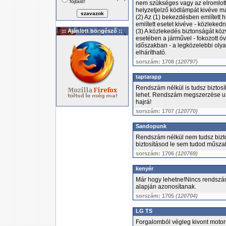
fojtást!
nem szükséges vagy az elromlott 
helyzetjelző ködlámpát kivéve má
(2) Az (1) bekezdésben említett 
említett esetet kivéve - közleke
:: Ajánlott böngésző ::
(3) A közlekedés biztonságát kö
esetében a járművel - fokozott ó
időszakban - a legközelebbi olya
elhárítható.
sorszám: 1708
(120797)
taptarapp
Rendszám nélkül is tudsz biztosí
lehet. Rendszám megszerzése utá
hajrá!
sorszám: 1707
(120770)
Sandopunk
Rendszám nélkül nem tudsz bizto
biztosításod le sem tudod műszak
sorszám: 1706
(120769)
kenyér
Már hogy lehetne!Nincs rendszá
alapján azonosítanak.
sorszám: 1705
(120704)
LG TS
Forgalomból végleg kivont motor