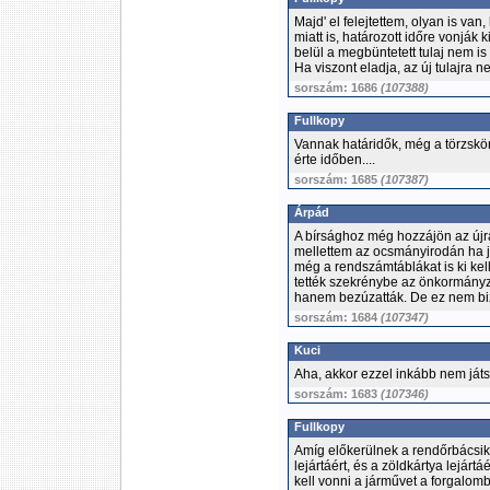
Majd' el felejtettem, olyan is van, 
miatt is, határozott időre vonják
belül a megbüntetett tulaj nem is
Ha viszont eladja, az új tulajra ne
sorszám: 1686
(107388)
Fullkopy
Vannak határidők, még a törzskö
érte időben....
sorszám: 1685
(107387)
Árpád
A bírsághoz még hozzájön az újra
mellettem az ocsmányirodán ha jó
még a rendszámtáblákat is ki kell
tették szekrénybe az önkormányza
hanem bezúzatták. De ez nem biz
sorszám: 1684
(107347)
Kuci
Aha, akkor ezzel inkább nem játs
sorszám: 1683
(107346)
Fullkopy
Amíg előkerülnek a rendőrbácsik,
lejártáért, és a zöldkártya lejártáé
kell vonni a járművet a forgalomb