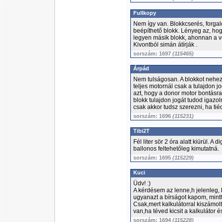
Fullkopy
Nem így van. Blokkcserés, forga
beépíthető blokk. Lényeg az, ho
legyen másik blokk, ahonnan a ve
Kivontból simán átírják .
sorszám: 1697
(115465)
Árpád
Nem tulságosan. A blokkot nehez
teljes motornál csak a tulajdon jo
azt, hogy a donor motor bontásra
blokk tulajdon jogát tudod igazoln
csak akkor tudsz szerezni, ha ti
sorszám: 1696
(115231)
Tibi2T
Fél liter sör 2 óra alatt kiürül. A 
ballonos feltehetőleg kimutatná.
sorszám: 1695
(115229)
Kuci
Üdv! :)
A kérdésem az lenne,h jelenleg, h
ugyanazt a bírságot kapom, mint
Csak,mert kalkulátorral kiszámolt
van,ha téved kicsit a kalkulátor é
sorszám: 1694
(115228)