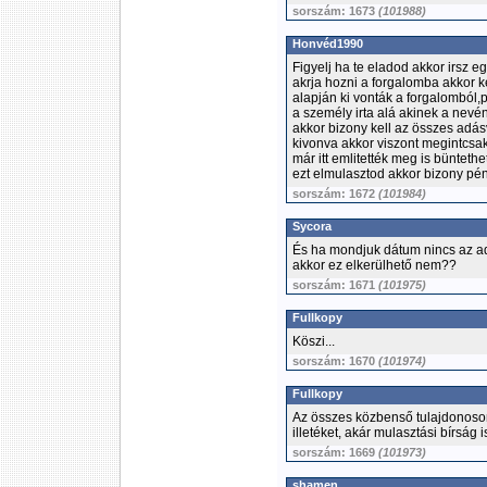
sorszám: 1673
(101988)
Honvéd1990
Figyelj ha te eladod akkor irsz eg
akrja hozni a forgalomba akkor ke
alapján ki vonták a forgalomból,
a személy irta alá akinek a nev
akkor bizony kell az összes adás
kivonva akkor viszont megintcsa
már itt emlitették meg is büntethe
ezt elmulasztod akkor bizony pénz
sorszám: 1672
(101984)
Sycora
És ha mondjuk dátum nincs az adás
akkor ez elkerülhető nem??
sorszám: 1671
(101975)
Fullkopy
Köszi...
sorszám: 1670
(101974)
Fullkopy
Az összes közbenső tulajdonoso
illetéket, akár mulasztási bírság 
sorszám: 1669
(101973)
shamen