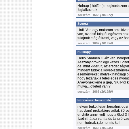
Holnap ( hétfőn ) megkérdezem a
foglalkoznak.
sorszám: 1668
(101972)
Sycora
Hali. Van egy motorom amit kivon
van, az első tulajtól egészen h
tulajnak elég átiratni, vagy az ö
sorszám: 1667
(101954)
Fullkopy
Helló Shamen ! Gáz van, belepot
Asszony örökölt egy kettes Golfot,
de, mint kiderült, az eredetiségvi
mindent tudok a következményekr
eseményeket, melyek hatósági old
hogy lezárják a felesleges nyomo
A vevőnek kéne a gép, NKH-tól k
múlva....ötleted van ?
sorszám: 1666
(101950)
Intravénás_benzinfaló
nekem bukó, lejárt forgalmi,jogsi
hagytam) próbakörre adtak 80ropi 
enyhítő annyi volt hogy a 6ból 3 
fizetni,hát ez van,ja és tanuló v
nem tudnak:),de nem is kell.
sorszám: 1665
(101935)