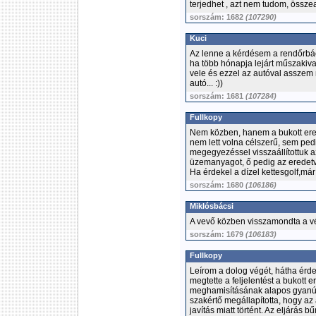
terjedhet , azt nem tudom, összea
sorszám: 1682
(107290)
Kuci
Az lenne a kérdésem a rendőrbác
ha több hónapja lejárt műszakiv
vele és ezzel az autóval asszem 
autó... :))
sorszám: 1681
(107284)
Fullkopy
Nem közben, hanem a bukott ered
nem lett volna célszerű, sem pe
megegyezéssel visszaállítottuk az
üzemanyagot, ő pedig az eredetv
Ha érdekel a dízel kettesgolf,már 
sorszám: 1680
(106186)
Miklósbácsi
A vevő közben visszamondta a vé
sorszám: 1679
(106183)
Fullkopy
Leírom a dolog végét, hátha érde
megtette a feljelentést a bukott 
meghamisításának alapos gyanúja mi
szakértő megállapította, hogy a
javítás miatt történt. Az eljárás