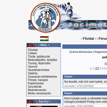
: Főoldal :
: Fóru
:: Menü ::
Főoldal
Új téma létrehozása
|
Regisztrác
Cikkek
Túrák, találkozók
pol
Motorátépítés, felújítás
Tuning, fejlesztés
Ö
Szerviz
|<
1
[2]
3
4
5
Vezetéstechnika
Galéria
Szavazás kiértékelése
Orgon
Filmek, hangok
Na tessék, már írni sem tudok, szó
Papírmunka
sorszám: 1713
(127321)
Szocitúrák
Motortervezés
Motor versenyzés
Orgon
Nem hülyék ezek a németek! Ideh
:: Egy kép ::
robogós jónépet! Pedig nem volta
sorszám: 1712
(127310)