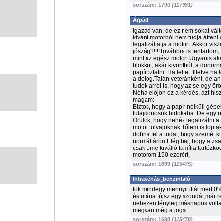
sorszám: 1700
(117981)
Árpád
Igazad van, de ez nem sokat válto
kívánt motorból nem tudja átteni
legalizáltatja a motort. Akkor vis
jószág?!!!!Továbbra is fentartom,
mint az egész motort.Ugyanis ak
blokkot, akár kivontból, a donorn
papíroztatni. Ha lehet. Illetve ha
a dolog.Talán veteránként, de an
tudok arról is, hogy az se egy ör
Néha előjön ez a kérdés, azt h
magam:
Biztos, hogy a papír nélküli gépe
tulajdonosuk birtokába. De egy 
Örülök, hogy nehéz legalizálni a 
motor tolvajoknak.Tőlem is loptak
dobna fel a tudat, hogy szemét ki
normál áron.Elég baj, hogy a zsa
csak eme kiválló família tartózko
motorom 150 ezerért.
sorszám: 1699
(115475)
Intravénás_benzinfaló
tök mindegy mennyit ittál mert 0
és utána fújsz egy szondát,már 
nehezen,tényleg másnapos voltam
megvan még a jogsi.
sorszám: 1698
(115470)