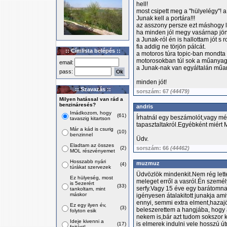
hell!
most csipett meg a "hülyelégy"! a
Junak kell a portára!!!
az asszony persze ezt máshogy lá
ha minden jól megy vasárnap jön 
a Junak-ról én is hallottam jót 
fia addig ne törjön pálcát.
:: Címlista belépés ::
a motoros túra topic-ban mondta
motorosokban túl sok a műanyag
email:
a Junak-nak van egyáltalán műan
pass:
minden jót!
:: Szavazás ::
sorszám: 67
(44479)
Milyen hatással van rád a
benzináresés?
andris
Imádkozom, hogy
(61)
Írhatnál egy beszámolót,vagy mé
tavaszig kitartson
tapasztaltakról.Egyébként miért M
Már a kád is csurig
(10)
benzinnel
Üdv.
Eladtam az összes
(2)
sorszám: 66
(44462)
MOL részvényemet
Hosszabb nyári
muzmuz
(4)
túrákat szervezek
Üdvözlök mindenkit.Nem rég lett
Ez hülyeség, most
meleget erről a vasról.Én szemé
is 5ezerért
(33)
serfy.Vagy 15 éve egy barátomna
tankoltam, mint
máskor
igényesen átalakitott junakja am
ennyi, semmi extra elment,hazaj
Ez egy ilyen év,
(3)
beleszerettem a hangjába, hogy
folyton esik
nekem is,bár azt tudom sokszor k
Ideje kivenni a
is elmerek indulni vele hosszú 
(17)
fojtást!