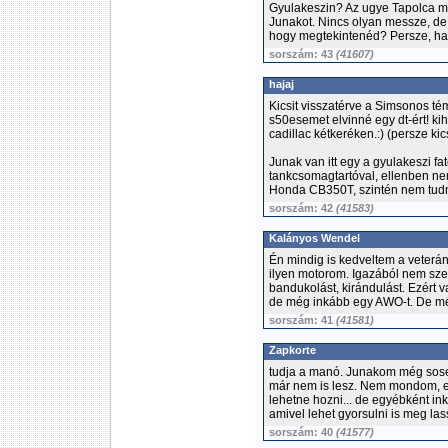
Gyulakeszin? Az ugye Tapolca m
Junakot. Nincs olyan messze, d
hogy megtekintenéd? Persze, ha 
sorszám: 43
(41607)
hajaj
Kicsit visszatérve a Simsonos té
s50esemet elvinné egy dt-ért! kih
cadillac kétkeréken.:) (persze kic
Junak van itt egy a gyulakeszi fa
tankcsomagtartóval, ellenben nem
Honda CB350T, szintén nem tudn
sorszám: 42
(41583)
Kalányos Wendel
Én mindig is kedveltem a veterán
ilyen motorom. Igazából nem sze
bandukolást, kirándulást. Ezért 
de még inkább egy AWO-t. De még
sorszám: 41
(41581)
Zapkorte
tudja a manó. Junakom még sosem
már nem is lesz. Nem mondom, eg
lehetne hozni... de egyébként i
amivel lehet gyorsulni is meg lass
sorszám: 40
(41577)