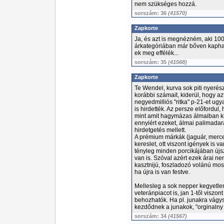
nem szükséges hozzá.
sorszám: 36
(41570)
Zapkorte
Ja, és azt is megnézném, aki 100
árkategóriában már bőven kapha
ek meg effélék...
sorszám: 35
(41568)
Zapkorte
Te Wendel, kurva sok piti nyeré
korábbi számait, kiderül, hogy az
negyedmilliós "ritka" p-21-et ug
is hirdették. Az persze előfordul
mint amit hagymázas álmaiban ki
ennyiért ezeket, álmai palimadar
hirdetgetés mellett.
A prémium márkák (jaguár, merc
kereslet, ott viszont igények i
tényleg minden porcikájában újsz
van is. Szóval azért ezek árai ne
kasztnijú, foszladozó volánú m
ha újra is van festve.
Mellesleg a sok nepper kegyetlen
veteránpiacot is, jan 1-től visz
behozhatók. Ha pl. junakra vágy
kezdődnek a junakok, "orginalny 
sorszám: 34
(41567)