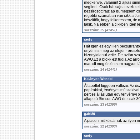
megkenve, valamint 2 ajkas simme
segíteni. Csak hát sajna ezek ke
bezsírozott rajzlap is, mégsem c
régebbi számában van cikk a Jun
készülök, hogy felkeressem, de m
lakik. Na ebben a cikkben igen l
sorszám: 25
(41451)
serfy
Hát igen ez egy illen becsurran
enyém is -még az elején- ereszte
bizonytalanul vette. De aztán szob
AWO.Ez a blokk ezt tudja.Az árr
maradt meg,és én sem nagyon lá
sorszám: 24
(41441)
Kalányos Wendel
Állapottól függően változó. Az ő
papírokkal, érvényes műszakival é
perces állás után egy tenyérnyi o
állapotú Simson AWO-ért csak 300-
sorszám: 23
(41396)
gabi80
A piacon mit kóstálnak az ilyen 
sorszám: 22
(41393)
serfy