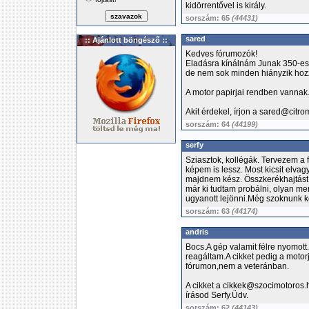
kidörrentővel is király.
sorszám: 65
(44431)
sared
:: Ajánlott böngésző ::
Kedves fórumozók!
Eladásra kínálnám Junak 350-es m
de nem sok minden hiányzik hoz
A motor papirjai rendben vannak
Akit érdekel, írjon a sared@citrom
sorszám: 64
(44199)
serfy
Sziasztok, kollégák. Tervezem a f
képem is lessz. Most kicsit elvag
majdnem kész. Összkerékhajtást 
már ki tudtam probálni, olyan m
ugyanott lejönni.Még szoknunk ke
sorszám: 63
(44174)
andris
Bocs.A gép valamit félre nyomott
reagáltam.A cikket pedig a motorja
fórumon,nem a veteránban.
A cikket a cikkek@szocimotoros.h
írásod Serfy.Üdv.
sorszám: 62
(44143)