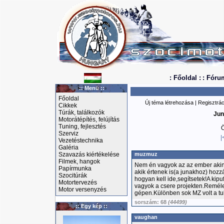
: Főoldal :
: Fóru
:: Menü ::
Főoldal
Új téma létrehozása
|
Regisztrác
Cikkek
Túrák, találkozók
Jun
Motorátépítés, felújítás
Tuning, fejlesztés
Ö
Szerviz
|
Vezetéstechnika
Galéria
Szavazás kiértékelése
muzmuz
Filmek, hangok
Nem én vagyok az az ember akine
Papírmunka
akik értenek is(a junakhoz) hoz
Szocitúrák
hogyan kell ide,segítsetek!A kipu
Motortervezés
vagyok a csere projekten.Remél
Motor versenyzés
gépen.Különben sok MZ volt a tu
sorszám: 68
(44499)
:: Egy kép ::
vaughan