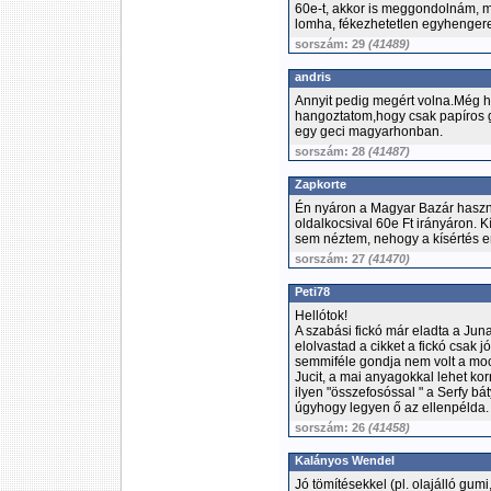
60e-t, akkor is meggondolnám, m
lomha, fékezhetetlen egyhenger
sorszám: 29
(41489)
andris
Annyit pedig megért volna.Még ha
hangoztatom,hogy csak papíros 
egy geci magyarhonban.
sorszám: 28
(41487)
Zapkorte
Én nyáron a Magyar Bazár haszná
oldalkocsival 60e Ft irányáron. K
sem néztem, nehogy a kísértés erő
sorszám: 27
(41470)
Peti78
Hellótok!
A szabási fickó már eladta a Juna
elolvastad a cikket a fickó csak j
semmiféle gondja nem volt a moc
Jucit, a mai anyagokkal lehet kor
ilyen "összefosóssal " a Serfy bá
úgyhogy legyen ő az ellenpélda.
sorszám: 26
(41458)
Kalányos Wendel
Jó tömítésekkel (pl. olajálló gum