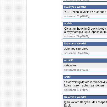
Kalányos Wendel
???. Ezt hol olvastad? Különben 
sorszám: 61
(44080)
andris
Olvastam,hogy írnál egy cikket 
a hygyt amíg a kellő lépéseket m
sorszám: 60
(44072)
Kalányos Wendel
Jelenleg szerelek.
sorszám: 59
(43987)
mtz499
sziasztok.
sorszám: 58
(42190)
serfy
Sziasztok ugylátom itt mindenki v
kötve hiszem ebben az idöben
sorszám: 57
(41873)
Kalányos Wendel
Igen voltam Bányán. Más csapatt
járok.