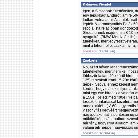
Kalányos Wendel
Igen, a Simsonok túlértékeltek, 
egy lepukkadt Endurót, amire 50-
tudtam volna adni. Az autók árait
lépték. A kormányváltós Polák 60
szocialista relációban gondolkod
Skoda ennek majdnem a 8-10-sze
nyugatiról (BMW, Merdzsó. stb.) n
túlértékelt, mert egyrészt veterá
mint a fehér holló, csak annyira, 
sorszám: 33
(41566)
Zapkorte
No, azért bőven lehet rendszámos
túlértékeltek, mert nem kell hozz
többször láttam 40e körül hirdetn
125) is szokott lenni 15-20e körü
gépek. Szóval ehhez képest nem 
kérdés, hogy mások milyen árakró
mint egy éve hirdetik a vaterán v
a 150e Ft-s etz meg 400e Ft-s pa
tessék fenntartással kezelni... 
annak, akiéi. :-) A 60e egy reális 
viszonyítás kedvéért megjegyezn
nagypolákomat is pontosan ugyan
működőképes állapotban, szóval a
bár tény, hogy ritka alkalom, ami
valami piti nepper hagymázas öml
sorszám: 32
(41496)