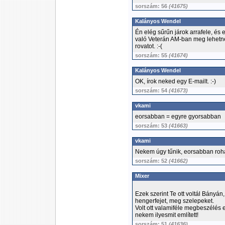
sorszám: 56
(41675)
Kalányos Wendel
Én elég sűrűn járok arrafele, és
való Veterán AM-ban meg lehetne 
rovatot. :-(
sorszám: 55
(41674)
Kalányos Wendel
OK, írok neked egy E-mailt. :-)
sorszám: 54
(41673)
vkami
eorsabban = egyre gyorsabban
sorszám: 53
(41663)
vkami
Nekem úgy tűnik, eorsabban roha
sorszám: 52
(41662)
Mixer
Ezek szerint Te ott voltál Bányán,
hengerfejet, meg szelepeket.
Volt ott valamiféle megbeszélés
nekem ilyesmit említett!
sorszám: 51
(41636)