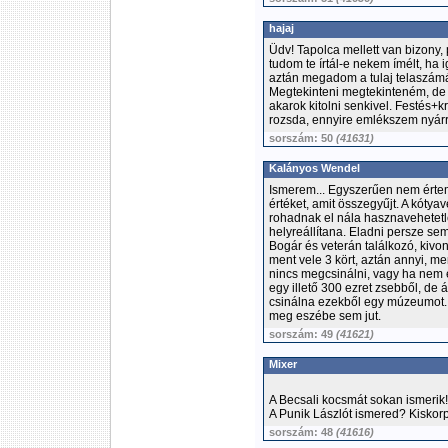
hajaj
Üdv! Tapolca mellett van bizony,
tudom te írtál-e nekem ímélt, ha i
aztán megadom a tulaj telaszámá
Megtekinteni megtekinteném, de 
akarok kitolni senkivel. Festés+
rozsda, ennyire emlékszem nyárró
sorszám: 50
(41631)
Kalányos Wendel
Ismerem... Egyszerűen nem értem
értéket, amit összegyűjt. A kótya
rohadnak el nála hasznavehetetle
helyreállítana. Eladni persze sem
Bogár és veterán találkozó, kivonu
ment vele 3 kört, aztán annyi, m
nincs megcsinálni, vagy ha nem ér
egy illető 300 ezret zsebből, de
csinálna ezekből egy múzeumot. B
meg eszébe sem jut.
sorszám: 49
(41621)
Mixer
A Becsali kocsmát sokan ismerik!
A Punik Lászlót ismered? Kiskor
sorszám: 48
(41616)