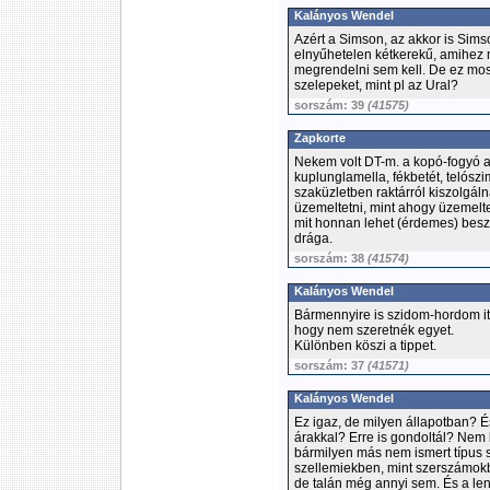
Kalányos Wendel
Azért a Simson, az akkor is Simso
elnyűhetelen kétkerekű, amihez 
megrendelni sem kell. De ez most
szelepeket, mint pl az Ural?
sorszám: 39
(41575)
Zapkorte
Nekem volt DT-m. a kopó-fogyó al
kuplunglamella, fékbetét, telós
szaküzletben raktárról kiszolgáln
üzemeltetni, mint ahogy üzemelte
mit honnan lehet (érdemes) besze
drága.
sorszám: 38
(41574)
Kalányos Wendel
Bármennyire is szidom-hordom it
hogy nem szeretnék egyet.
Különben köszi a tippet.
sorszám: 37
(41571)
Kalányos Wendel
Ez igaz, de milyen állapotban? És
árakkal? Erre is gondoltál? Nem
bármilyen más nem ismert típus s
szellemiekben, mint szerszámok
de talán még annyi sem. És a le