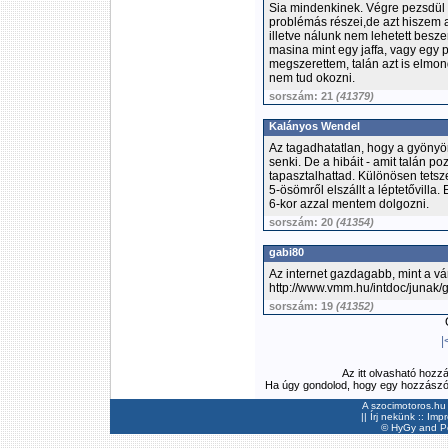
Sia mindenkinek. Végre pezsdül a
problémás részei,de azt hiszem 
illetve nálunk nem lehetett besz
masina mint egy jaffa, vagy egy
megszerettem, talán azt is elm
nem tud okozni.
sorszám: 21
(41379)
Kalányos Wendel
Az tagadhatatlan, hogy a gyönyör
senki. De a hibáit - amit talán po
tapasztalhattad. Különösen tetszet
5-ösömről elszállt a léptetővilla
6-kor azzal mentem dolgozni.
sorszám: 20
(41354)
gabi80
Az internet gazdagabb, mint a vá
http://www.vmm.hu/intdoc/junak
sorszám: 19
(41352)
Ö
|
Az itt olvasható hozz
Ha úgy gondolod, hogy egy hozzászólás
A szocimotoros.hu 
||
Írj nekünk
::
Imp
©
HyGy
and Pee