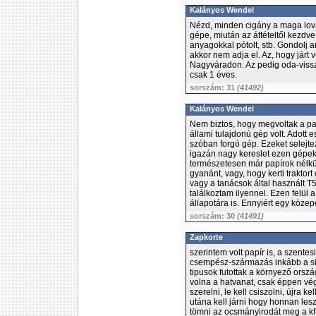
Kalányos Wendel
Nézd, minden cigány a maga lovát
gépe, miután az áttételtől kezdve 
anyagokkal pótolt, stb. Gondolj a
akkor nem adja el. Az, hogy járt
Nagyváradon. Az pedig oda-vissz
csak 1 éves.
sorszám: 31
(41492)
Kalányos Wendel
Nem biztos, hogy megvoltak a pa
állami tulajdonú gép volt. Adott 
szóban forgó gép. Ezeket selejte
igazán nagy kereslet ezen gépek 
természetesen már papírok nélkül
gyanánt, vagy, hogy kerti traktort
vagy a tanácsok által használt T
találkoztam ilyennel. Ezen felül 
állapotára is. Ennyiért egy közep
sorszám: 30
(41491)
Zapkorte
szerintem volt papír is, a szente
csempész-származás inkább a si
tipusok futottak a környező or
volna a hatvanat, csak éppen vé
szerelni, le kell csiszolni, újra ke
utána kell járni hogy honnan les
tömni az ocsmányirodát meg a kf-