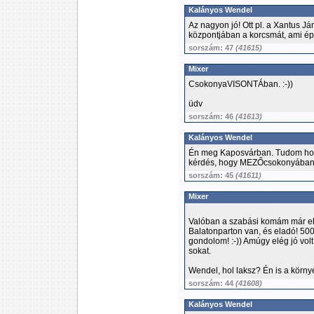
Kalányos Wendel
Az nagyon jó! Ott pl. a Xantus J
központjában a korcsmát, ami épül
sorszám: 47
(41615)
Mixer
CsokonyaVISONTÁban. :-))
üdv
sorszám: 46
(41613)
Kalányos Wendel
Én meg Kaposvárban. Tudom hol 
kérdés, hogy MEZŐcsokonyában 
sorszám: 45
(41611)
Mixer
Valóban a szabási komám már ela
Balatonparton van, és eladó! 500 
gondolom! :-)) Amúgy elég jó volt
sokat.
Wendel, hol laksz? Én is a körn
sorszám: 44
(41608)
Kalányos Wendel