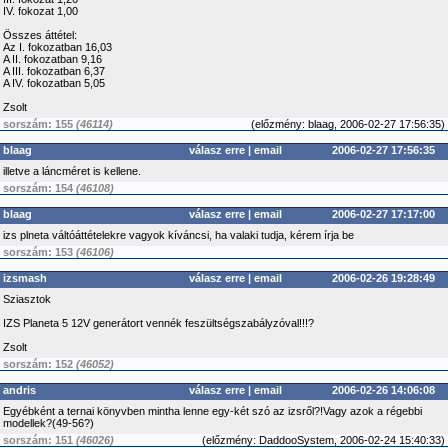
IV. fokozat 1,00
Összes áttétel:
Az I. fokozatban 16,03
A II. fokozatban 9,16
A III. fokozatban 6,37
A IV. fokozatban 5,05
Zsolt
sorszám: 155
(46114)
(
előzmény:
blaag, 2006-02-27 17:56:35)
blaag
válasz erre
|
email
2006-02-27 17:56:35
illetve a láncméret is kellene.
sorszám: 154
(46108)
blaag
válasz erre
|
email
2006-02-27 17:17:00
izs plneta váltóáttételekre vagyok kíváncsi, ha valaki tudja, kérem írja be
sorszám: 153
(46106)
izsmash
válasz erre
|
email
2006-02-26 19:28:49
Sziasztok
IZS Planeta 5 12V generátort vennék feszültségszabályzóval!!!?
Zsolt
sorszám: 152
(46052)
andris
válasz erre
|
email
2006-02-26 14:06:08
Egyébként a ternai könyvben mintha lenne egy-két szó az izsről?!Vagy azok a régebbi
modellek?(49-56?)
sorszám: 151
(46026)
(
előzmény:
DaddooSystem, 2006-02-24 15:40:33)