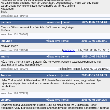
Ha valaki tudna segíteni, mert jár Ukrajnában, Oroszhonban....vagy van egy eladó
darab....vagy egy telefonszám, egy ismerős aki jár ki......bármi
Köszönöm
Zsolt
sorszám: 132
(39649)
picifiam
válasz erre
|
email
2005-11-07 13:34:46
Csá Izs 56 hoz keresek km órát köszönök minden segitséget
Picifiam
sorszám: 131
(39600)
j.ügynök
válasz erre
|
email
2005-10-05 18:03:41
megvan még?
sorszám: 130
(38054)
(
elözmény:
TTibi, 2005-06-07 15:33:10)
andris
válasz erre
|
email
2005-10-05 03:15:28
Nézd meg a Ternai vagy a Surányi-féle könyveket.Asszem valamelyikben lennie kell
olyannak,amit tudsz használni.üdv.
sorszám: 129
(38027)
(
előzmény:
Tomcsó, 2005-09-17 10:10:59)
Tomcsó
válasz erre
|
email
2005-09-17 10:10:59
Helló! Tudna valaki küldeni nekem IZS planete2-eshez elektromos, vagy valami olyan
rajzot ami alapján össze tudnám szerelni. Asszem minden meg van hozzá csak
darabokban.
Köszi.
sorszám: 128
(37129)
viper007
válasz erre
|
email
2005-09-08 16:41:05
Sziasztok,tudna valaki nekem kuldeni 1983-as oldalkocsis Izs Jupiterekrol kepet
freemailen?Vagy tud valaki olyan oldalt,ahonnan filmeket lehet letolteni a motorrrol?Freemail