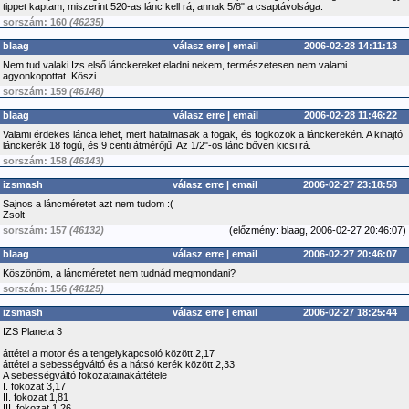
tippet kaptam, miszerint 520-as lánc kell rá, annak 5/8" a csaptávolsága.
sorszám: 160
(46235)
blaag
válasz erre
|
email
2006-02-28 14:11:13
Nem tud valaki Izs első lánckereket eladni nekem, természetesen nem valami
agyonkopottat. Köszi
sorszám: 159
(46148)
blaag
válasz erre
|
email
2006-02-28 11:46:22
Valami érdekes lánca lehet, mert hatalmasak a fogak, és fogközök a lánckerekén. A kihajtó
lánckerék 18 fogú, és 9 centi átmérőjű. Az 1/2"-os lánc bőven kicsi rá.
sorszám: 158
(46143)
izsmash
válasz erre
|
email
2006-02-27 23:18:58
Sajnos a láncméretet azt nem tudom :(
Zsolt
sorszám: 157
(46132)
(
előzmény:
blaag, 2006-02-27 20:46:07)
blaag
válasz erre
|
email
2006-02-27 20:46:07
Köszönöm, a láncméretet nem tudnád megmondani?
sorszám: 156
(46125)
izsmash
válasz erre
|
email
2006-02-27 18:25:44
IZS Planeta 3
áttétel a motor és a tengelykapcsoló között 2,17
áttétel a sebességváltó és a hátsó kerék között 2,33
A sebességváltó fokozatainakáttétele
I. fokozat 3,17
II. fokozat 1,81
III. fokozat 1,26