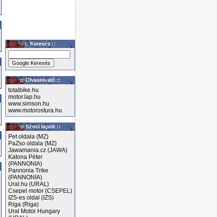
:: Keresés ::
:: Olvasnivaló ::
totalbike.hu
motor.lap.hu
www.simson.hu
www.motorostura.hu
:: Szoci lapok ::
Pet oldala (MZ)
PaZso oldala (MZ)
Jawamania.cz (JAWA)
Katona Péter
(PANNONIA)
Pannonia Trike
(PANNONIA)
Ural.hu (URAL)
Csepel motor (CSEPEL)
IZS-es oldal (IZS)
Riga (Riga)
Ural Motor Hungary