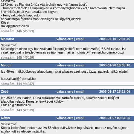
Sziasztok
1971-es Izs Planéta 2-höz vásárolnék egy-két "apróságot":
- Komplett elsőfék és kuplungkart a kormányra(bilincsekkel,csavarokkal). Nem baj ha
krómhibás,csak vakrozsdás ne legyen.
- Fényváltó/duda kapcsolót
ha valamelyikőtöknek van felesleges az légyszi jelezze
Köszi
raklap@freemail.hu
sorszám: 146
(45093)
Motorist
válasz erre
|
email
2006-02-10 12:37:46
Sziasztok!
Szükségem elnne egy használható állapotú(belülről nem túl rozsdás)IZS 56 tankra. Ha
valaki megválna tőle,legyenszives írjon egy mailt a motorist@freemail.hu címre,köszi.
sorszám: 145
(45018)
Maugli
válasz erre
|
email
2006-01-28 18:05:18
Izs 49-es működőképes állapotban, rakat alkatrésszel, pót vázzal, papirok nélkül eladó!
huszaklaci@freemail.hu
sorszám: 144
(44257)
Zééé
válasz erre
|
email
2006-01-17 15:13:06
Izs 350 62-es kiadás. Duna oldalkocsival, tartalék blokkal, alkatrészekkel felújított
állapotban eladó. Kérésre fényképet küldök.
Érd: ze@citromail.hu
sorszám: 143
(43539)
Dévid
válasz erre
|
email
2006-01-07 09:34:25
Sziasztok!
Képek kellenének nekem az izs 56 fékpedál vázhoz fogatásáról, mert az enyém sajnos
áttalakított és eléggé instabil is.