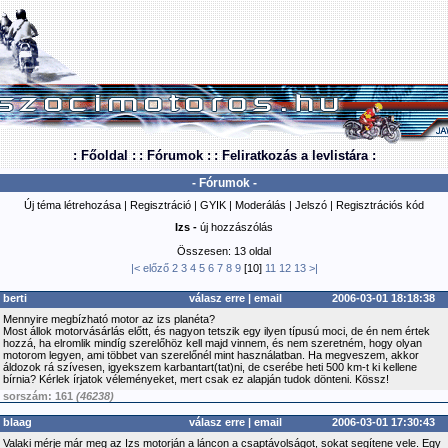
: Főoldal :
: Fórumok :
: Feliratkozás a levlistára :
- Fórumok -
Új téma létrehozása
|
Regisztráció
|
GYIK
|
Moderálás
|
Jelszó
|
Regisztrációs kód
Izs -
új hozzászólás
Összesen: 13 oldal
|<
előző
2
3
4
5
6
7
8
9
[10]
11
12
13
>|
berti
válasz erre
|
email
2006-03-01 18:18:38
Mennyire megbízható motor az izs planéta?
Most állok motorvásárlás előtt, és nagyon tetszik egy ilyen típusú moci, de én nem értek
hozzá, ha elromlik mindíg szerelőhöz kell majd vinnem, és nem szeretném, hogy olyan
motorom legyen, ami többet van szerelőnél mint használatban. Ha megveszem, akkor
áldozok rá szívesen, igyekszem karbantart(tat)ni, de cserébe heti 500 km-t ki kellene
bírnia? Kérlek írjatok véleményeket, mert csak ez alapján tudok dönteni. Kössz!
sorszám: 161
(46238)
blaag
válasz erre
|
email
2006-03-01 17:30:43
Valaki mérje már meg az Izs motorján a láncon a csaptávolságot, sokat segítene vele. Egy