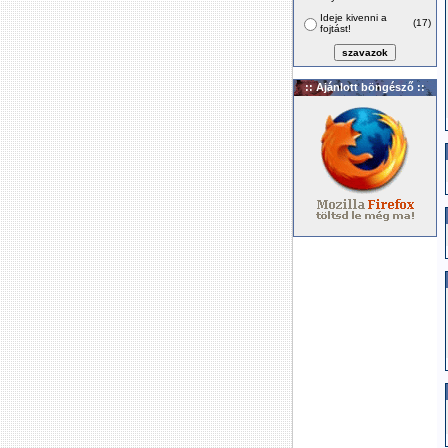
Ideje kivenni a
(17)
fojtást!
:: Ajánlott böngésző ::