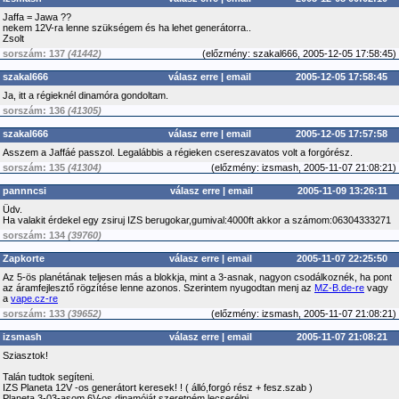
Jaffa = Jawa ??
nekem 12V-ra lenne szükségem és ha lehet generátorra..
Zsolt
sorszám: 137
(41442)
(
előzmény:
szakal666, 2005-12-05 17:58:45)
szakal666
válasz erre
|
email
2005-12-05 17:58:45
Ja, itt a régieknél dinamóra gondoltam.
sorszám: 136
(41305)
szakal666
válasz erre
|
email
2005-12-05 17:57:58
Asszem a Jaffáé passzol. Legalábbis a régieken csereszavatos volt a forgórész.
sorszám: 135
(41304)
(
előzmény:
izsmash, 2005-11-07 21:08:21)
pannncsi
válasz erre
|
email
2005-11-09 13:26:11
Üdv.
Ha valakit érdekel egy zsiruj IZS berugokar,gumival:4000ft akkor a számom:06304333271
sorszám: 134
(39760)
Zapkorte
válasz erre
|
email
2005-11-07 22:25:50
Az 5-ös planétának teljesen más a blokkja, mint a 3-asnak, nagyon csodálkoznék, ha pont
az áramfejlesztő rögzítése lenne azonos. Szerintem nyugodtan menj az
MZ-B.de-re
vagy
a
vape.cz-re
sorszám: 133
(39652)
(
előzmény:
izsmash, 2005-11-07 21:08:21)
izsmash
válasz erre
|
email
2005-11-07 21:08:21
Sziasztok!
Talán tudtok segíteni.
IZS Planeta 12V -os generátort keresek! ! ( álló,forgó rész + fesz.szab )
Planeta 3-03-asom 6V-os dinamóját szeretném lecserélni...