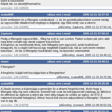
Előre is köszönöm!
Képek ide.:sz.david@freemail.hu
sorszám: 142
(42820)
szakal666
válasz erre
|
email
2005-12-21 16:37:42
Ezért említettem én a főtengely csinákolását :-). Az én gondolkodásmódom szerint mindig
az egyszerűbb oldalárol kell megfogni a dolgokat, úgy több esély van a sikerre.
sorszám: 141
(41905)
(
előzmény:
Zapkorte, 2005-12-21 07:50:14)
Zapkorte
válasz erre
|
email
2005-12-21 07:50:14
Pedig a főtengelyt egyszerűbb... főleg ha szét is van szedve. Padon szépen pár perc alatt
meg lehet csinálni egy darab support köszörűvel.
A forgórész az keményebb téma, már fölfogatni sem egyszerű, aztán lyukkéssel
kinagyolni, és a végén kell hozzá egy megfelelő kúpdörzsár, hát az sem terem minden
bokorban... én biz a főtengelyt munkálnám meg, ha ilyesmire vetemednék.
sorszám: 140
(41893)
(
előzmény:
vkami, 2005-12-21 04:48:12)
vkami
válasz erre
|
email
2005-12-21 04:48:12
Főtengelyt?
A forgórész kúpját kell hozzáigazítani a főtengelyhez!
sorszám: 139
(41891)
(
előzmény:
szakal666, 2005-12-20 20:25:28)
szakal666
válasz erre
|
email
2005-12-20 20:25:28
A Jáwán azonos a kúpossága a generátor és a dinamó forgórésznek, lévén hogy a
főtengely elég rég nem változott. Innentől már csak be kell pajszerold valahogy az állórészt
és elfértesd az egészet a dekni alá, mert elég magas és széles az egész. Az ETZ-é
valamivel kissebb helyigényű. Ahhoz hozzá kell viszont adjusztálnod a főtengelyt. Olyanom
van is egy db.
sorszám: 138
(41878)
(
előzmény:
izsmash, 2005-12-08 00:02:10)
izsmash
válasz erre
|
email
2005-12-08 00:02:10