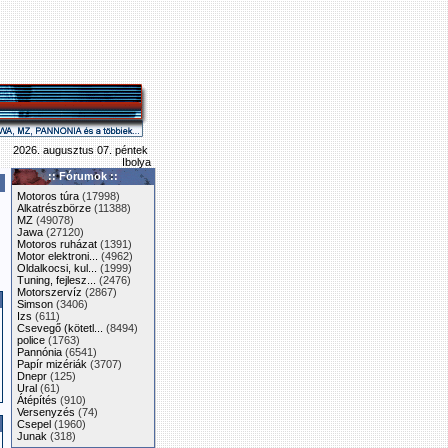
2026. augusztus 07. péntek
Ibolya
:: Fórumok ::
Motoros túra
(17998)
Alkatrészbörze
(11388)
MZ
(49078)
Jawa
(27120)
Motoros ruházat
(1391)
Motor elektroni...
(4962)
Oldalkocsi, kul...
(1999)
Tuning, fejlesz...
(2476)
Motorszervíz
(2867)
Simson
(3406)
Izs
(611)
Csevegő (kötetl...
(8494)
police
(1763)
Pannónia
(6541)
Papír mizériák
(3707)
Dnepr
(125)
Ural
(61)
Átépítés
(910)
Versenyzés
(74)
Csepel
(1960)
Junak
(318)