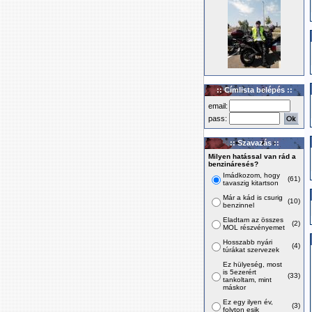
:: Címlista belépés ::
email:
pass:
:: Szavazás ::
Milyen hatással van rád a
benzináresés?
Imádkozom, hogy
(61)
tavaszig kitartson
Már a kád is csurig
(10)
benzinnel
Eladtam az összes
(2)
MOL részvényemet
Hosszabb nyári
(4)
túrákat szervezek
Ez hülyeség, most
is 5ezerért
(33)
tankoltam, mint
máskor
Ez egy ilyen év,
(3)
folyton esik