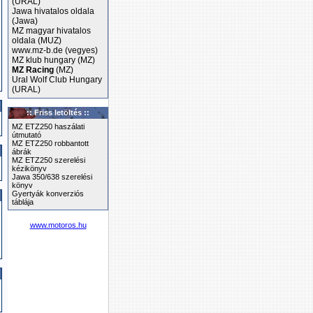
(URAL)
Jawa hivatalos oldala
(Jawa)
MZ magyar hivatalos
oldala (MUZ)
www.mz-b.de (vegyes)
MZ klub hungary (MZ)
MZ Racing
(MZ)
Ural Wolf Club Hungary
(URAL)
:: Friss letöltés ::
MZ ETZ250 haszálati
útmutató
MZ ETZ250 robbantott
ábrák
MZ ETZ250 szerelési
kézikönyv
Jawa 350/638 szerelési
könyv
Gyertyák konverziós
táblája
www.motoros.hu