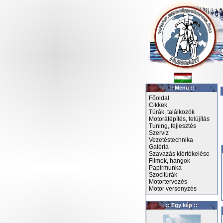
:: Menü ::
Főoldal
Cikkek
Túrák, találkozók
Motorátépítés, felújítás
Tuning, fejlesztés
Szerviz
Vezetéstechnika
Galéria
Szavazás kiértékelése
Filmek, hangok
Papírmunka
Szocitúrák
Motortervezés
Motor versenyzés
:: Egy kép ::