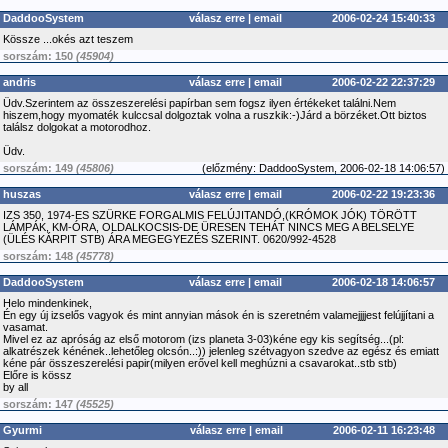
DaddooSystem
válasz erre
|
email
2006-02-24 15:40:33
Kössze ...okés azt teszem
sorszám: 150
(45904)
andris
válasz erre
|
email
2006-02-22 22:37:29
Üdv.Szerintem az összeszerelési papírban sem fogsz ilyen értékeket találni.Nem
hiszem,hogy myomaték kulccsal dolgoztak volna a ruszkik:-)Járd a börzéket.Ott biztos
találsz dolgokat a motorodhoz.
Üdv.
sorszám: 149
(45806)
(
előzmény:
DaddooSystem, 2006-02-18 14:06:57)
huszas
válasz erre
|
email
2006-02-22 19:23:36
IZS 350, 1974-ES SZÜRKE FORGALMIS FELÚJITANDÓ,(KRÓMOK JÓK) TÖRÖTT
LÁMPÁK, KM-ÓRA, OLDALKOCSIS-DE ÜRESEN TEHÁT NINCS MEG A BELSELYE
(ÜLÉS KÁRPIT STB) ÁRA MEGEGYEZÉS SZERINT. 0620/992-4528
sorszám: 148
(45778)
DaddooSystem
válasz erre
|
email
2006-02-18 14:06:57
Helo mindenkinek,
Én egy új izselős vagyok és mint annyian mások én is szeretném valamejjjjest felújjítani a
vasamat.
Mivel ez az apróság az első motorom (izs planeta 3-03)kéne egy kis segítség...(pl:
alkatrészek kénének..lehetőleg olcsón..:)) jelenleg szétvagyon szedve az egész és emiatt
kéne pár összeszerelési papir(milyen erővel kell meghúzni a csavarokat..stb stb)
Előre is kössz
by all
sorszám: 147
(45525)
Gyurmi
válasz erre
|
email
2006-02-11 16:23:48