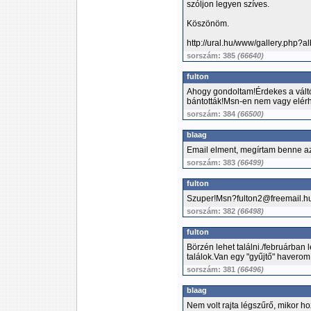
szóljon legyen szíves.
Köszönöm.
http://ural.hu/www/gallery.php?
sorszám: 385
(66640)
fulton
Ahogy gondoltam!Érdekes a váltó
bántották!Msn-en nem vagy elérh
sorszám: 384
(66500)
blaag
Email elment, megírtam benne a
sorszám: 383
(66499)
fulton
Szuper!Msn?fulton2@freemail.h
sorszám: 382
(66498)
fulton
Börzén lehet találni./februárban
találok.Van egy "gyűjtő" haverom
sorszám: 381
(66496)
blaag
Nem volt rajta légszűrő, mikor hoz