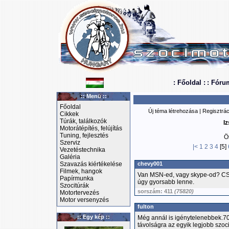
: Főoldal :
: Fóru
:: Menü ::
Főoldal
Új téma létrehozása
|
Regisztrác
Cikkek
Túrák, találkozók
Iz
Motorátépítés, felújítás
Tuning, fejlesztés
Ö
Szerviz
|<
1
2
3
4
[5]
Vezetéstechnika
Galéria
Szavazás kiértékelése
chevy001
Filmek, hangok
Van MSN-ed, vagy skype-od? C
Papírmunka
úgy gyorsabb lenne.
Szocitúrák
sorszám: 411
(75820)
Motortervezés
Motor versenyzés
fulton
:: Egy kép ::
Még annál is igénytelenebbek.70-
távolságra az egyik legjobb szoc