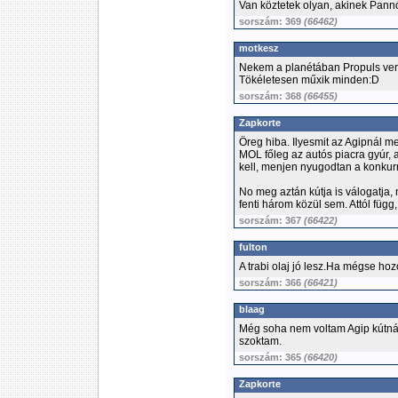
Van köztetek olyan, akinek Pann
sorszám: 369
(66462)
motkesz
Nekem a planétában Propuls vers
Tökéletesen műxik minden:D
sorszám: 368
(66455)
Zapkorte
Öreg hiba. Ilyesmit az Agipnál me
MOL főleg az autós piacra gyúr, 
kell, menjen nyugodtan a konkur
No meg aztán kútja is válogatja, 
fenti három közül sem. Attól függ
sorszám: 367
(66422)
fulton
A trabi olaj jó lesz.Ha mégse ho
sorszám: 366
(66421)
blaag
Még soha nem voltam Agip kútnál
szoktam.
sorszám: 365
(66420)
Zapkorte