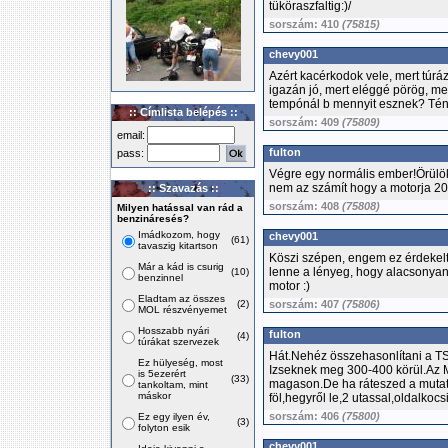
tüköraszfaltig:)/
sorszám: 410
(75815)
chevy001
Azért kacérkodok vele, mert túrá
igazán jó, mert eléggé pörög, m
tempónál b mennyit esznek? Tén
:: Címlista belépés ::
sorszám: 409
(75809)
email:
fulton
pass:
Végre egy normális ember!Örülö
nem az számít hogy a motorja 20
:: Szavazás ::
sorszám: 408
(75808)
Milyen hatással van rád a
benzináresés?
Imádkozom, hogy
chevy001
(61)
tavaszig kitartson
Köszi szépen, engem ez érdekelt
Már a kád is csurig
lenne a lényeg, hogy alacsonyan 
(10)
benzinnel
motor :)
Eladtam az összes
(2)
sorszám: 407
(75806)
MOL részvényemet
Hosszabb nyári
fulton
(4)
túrákat szervezek
Hát.Nehéz összehasonlítani a T
Ez hülyeség, most
Izseknek meg 300-400 körül.Az 
is 5ezerért
(33)
magason.De ha ráteszed a mutató
tankoltam, mint
máskor
föl,hegyről le,2 utassal,oldalkoc
sorszám: 406
(75800)
Ez egy ilyen év,
(3)
folyton esik
chevy001