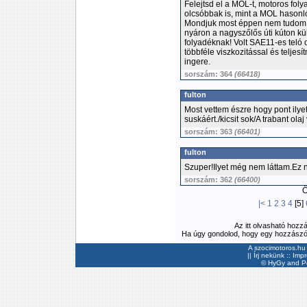
Felejtsd el a MOL-t, motoros fol
olcsóbbak is, mint a MOL hasonl
Mondjuk most éppen nem tudom, t
nyáron a nagyszőlős úti kúton kü
folyadéknak! Volt SAE11-es teló ol
többféle viszkozitással és teljes
ingere.
sorszám: 364
(66418)
fulton
Most vettem észre hogy pont ilyet
suskáért./kicsit sok/A trabant olaj
sorszám: 363
(66401)
fulton
Szuper!Ilyet még nem láttam.Ez n
sorszám: 362
(66400)
Ös
|<
1
2
3
4
[5]
Az itt olvasható hozz
Ha úgy gondolod, hogy egy hozzászólás
A szocimotoros.hu 
||
Írj nekünk
::
Imp
©
HyGy
and Pee