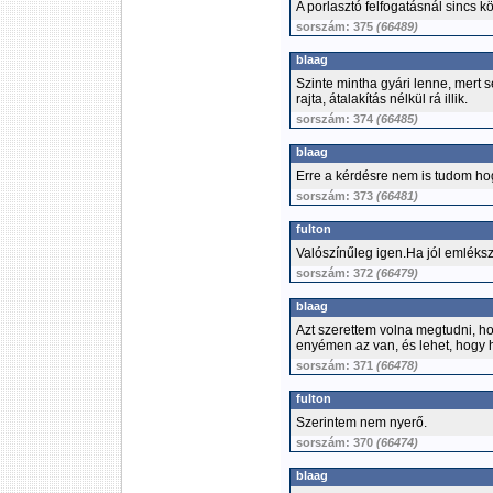
A porlasztó felfogatásnál sincs
sorszám: 375
(66489)
blaag
Szinte mintha gyári lenne, mert
rajta, átalakítás nélkül rá illik.
sorszám: 374
(66485)
blaag
Erre a kérdésre nem is tudom ho
sorszám: 373
(66481)
fulton
Valószínűleg igen.Ha jól emléks
sorszám: 372
(66479)
blaag
Azt szerettem volna megtudni, ho
enyémen az van, és lehet, hogy h
sorszám: 371
(66478)
fulton
Szerintem nem nyerő.
sorszám: 370
(66474)
blaag