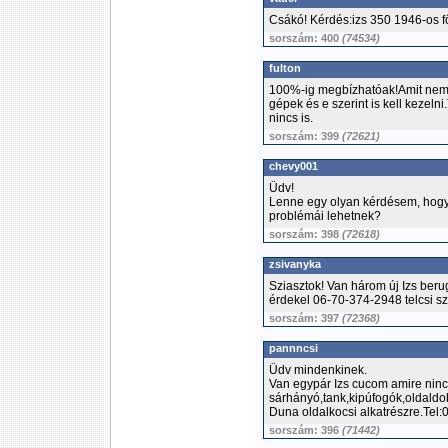
Csákó! Kérdés:izs 350 1946-os 
sorszám: 400
(74534)
fulton
100%-ig megbízhatóak!Amit nem 
gépek és e szerint is kell kezeln
nincs is.
sorszám: 399
(72621)
chevy001
Üdv!
Lenne egy olyan kérdésem, hogy 
problémái lehetnek?
sorszám: 398
(72618)
zsivanyka
Sziasztok! Van három új Izs beru
érdekel 06-70-374-2948 telcsi s
sorszám: 397
(72368)
pannncsi
Üdv mindenkinek.
Van egypár Izs cucom amire nin
sárhányó,tank,kipúfogók,oldaldo
Duna oldalkocsi alkatrészre.Te
sorszám: 396
(71442)