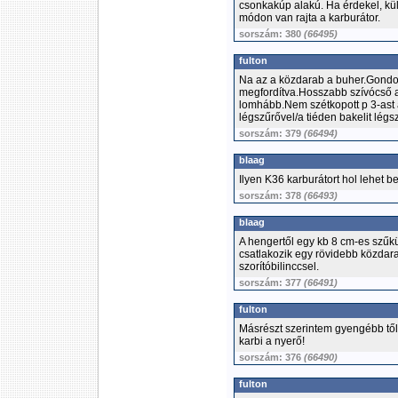
csonkakúp alakú. Ha érdekel, kül
módon van rajta a karburátor.
sorszám: 380
(66495)
fulton
Na az a közdarab a buher.Gondol
megfordítva.Hosszabb szívócső a
lomhább.Nem szétkopott p 3-ast al
légszűrővel/a tiéden bakelit lég
sorszám: 379
(66494)
blaag
Ilyen K36 karburátort hol lehet b
sorszám: 378
(66493)
blaag
A hengertől egy kb 8 cm-es szűkü
csatlakozik egy rövidebb közdara
szorítóbilinccsel.
sorszám: 377
(66491)
fulton
Másrészt szerintem gyengébb tő
karbi a nyerő!
sorszám: 376
(66490)
fulton