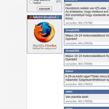
Ideje kivenni a
(17)
fojtást!
Hali!
Gondolom nektek van IZS-etek. :
Az érdekelne, hogy mekkora erő
Két személlyel hogy viselkedik
:: Ajánlott böngésző ::
Köszi.
sorszám: 405
(75796)
Joseph251
Május 18-19 motorostalálkozó H
Gyertek!!
sorszám: 404
(75570)
Joseph251
Május 18-19 motorostalálkozó H
Gyertek!!
sorszám: 403
(75569)
fulton
k-28-as karbi ugye?Talán nincs
nálam/de Szigetszentmiklóson tut
sorszám: 402
(74537)
vader
Van planéta tank!
sorszám: 401
(74536)
vader