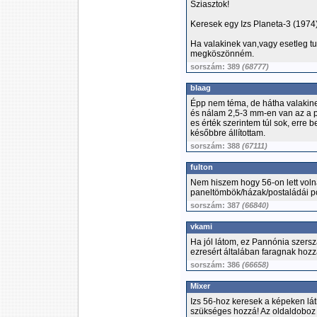
Sziasztok!
Keresek egy Izs Planeta-3 (1974)
Ha valakinek van,vagy esetleg tu
megköszönném.
sorszám: 389
(68777)
blaag
Épp nem téma, de hátha valakine
és nálam 2,5-3 mm-en van az a po
es érték szerintem túl sok, erre b
későbbre állítottam.
sorszám: 388
(67111)
fulton
Nem hiszem hogy 56-on lett voln
paneltömbök/házak/postaládái po
sorszám: 387
(66840)
vkami
Ha jól látom, ez Pannónia szers
ezresért általában faragnak hozz
sorszám: 386
(66658)
Mixer
Izs 56-hoz keresek a képeken lát
szükséges hozzá! Az oldaldoboz z