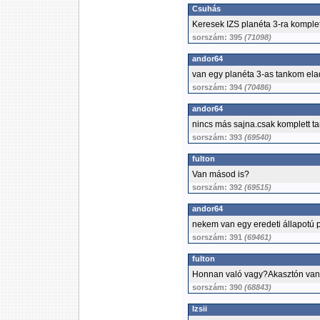
Csuhás
Keresek IZS planéta 3-ra komplet
sorszám: 395
(71098)
andor64
van egy planéta 3-as tankom ela
sorszám: 394
(70486)
andor64
nincs más sajna.csak komplett t
sorszám: 393
(69540)
fulton
Van másod is?
sorszám: 392
(69515)
andor64
nekem van egy eredeti állapotú 
sorszám: 391
(69461)
fulton
Honnan való vagy?Akasztón van
sorszám: 390
(68843)
Izsii