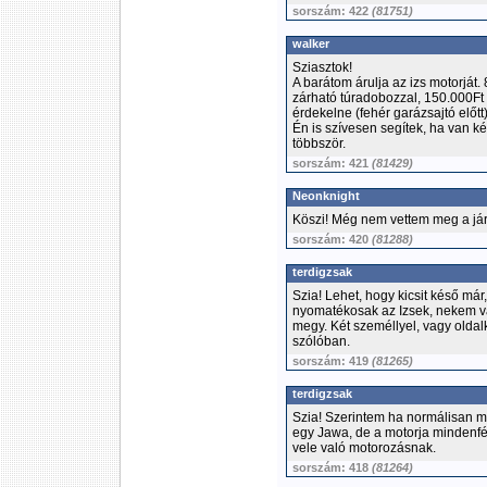
sorszám: 422
(81751)
walker
Sziasztok!
A barátom árulja az izs motorját.
zárható túradobozzal, 150.000Ft a
érdekelne (fehér garázsajtó előtt)
Én is szívesen segítek, ha van k
többször.
sorszám: 421
(81429)
Neonknight
Köszi! Még nem vettem meg a jár
sorszám: 420
(81288)
terdigzsak
Szia! Lehet, hogy kicsit késő már
nyomatékosak az Izsek, nekem v
megy. Két személlyel, vagy olda
szólóban.
sorszám: 419
(81265)
terdigzsak
Szia! Szerintem ha normálisan me
egy Jawa, de a motorja mindenf
vele való motorozásnak.
sorszám: 418
(81264)