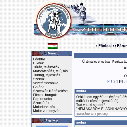
: Főoldal :
: Fóru
:: Menü ::
Főoldal
Új téma létrehozása
|
Regisztrác
Cikkek
Túrák, találkozók
Iz
Motorátépítés, felújítás
Tuning, fejlesztés
Ö
Szerviz
|<
1
2
3
[4]
5
Vezetéstechnika
Galéria
Szavazás kiértékelése
mobra
Filmek, hangok
Örököltem egy 50-es évjáratú 350-
Papírmunka
működik (őcsém jovoltából)
Szocitúrák
Tud valaki sgiteni?
Motortervezés
"NEM AKAROM ELADNI NAGYO
Motor versenyzés
sorszám: 461
(86746)
:: Egy kép ::
mobra