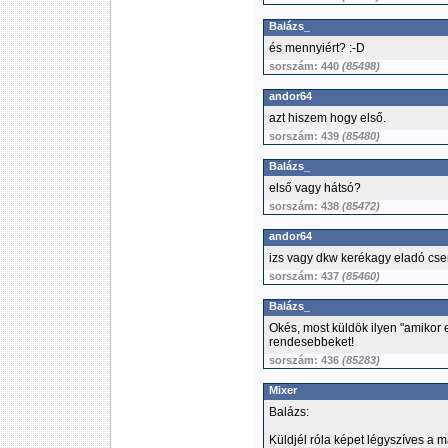
Balázs_
és mennyiért? :-D
sorszám: 440
(85498)
andor64
azt hiszem hogy első.
sorszám: 439
(85480)
Balázs_
első vagy hátsó?
sorszám: 438
(85472)
andor64
izs vagy dkw kerékagy eladó cse
sorszám: 437
(85460)
Balázs_
Okés, most küldök ilyen "amikor 
rendesebbeket!
sorszám: 436
(85283)
Mixer
Balázs:
Küldjél róla képet légyszíves a 