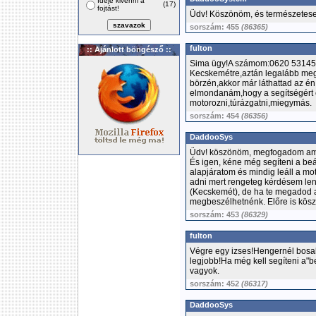
Ideje kivenni a
(17)
fojtást!
Üdv! Köszönöm, és természetese
sorszám: 455
(86365)
fulton
:: Ajánlott böngésző ::
Sima ügy!A számom:0620 531456
Kecskemétre,aztán legalább meg
börzén,akkor már láthattad az é
elmondanám,hogy a segítségért c
motorozni,túrázgatni,miegymás.
sorszám: 454
(86356)
DaddooSys
Üdv! köszönöm, megfogadom ami
És igen, kéne még segíteni a beál
alapjáratom és mindig leáll a mo
adni mert rengeteg kérdésem le
(Kecskemét), de ha te megadod a
megbeszélhetnénk. Előre is kösz
sorszám: 453
(86329)
fulton
Végre egy izses!Hengernél bosal
legjobb!Ha még kell segíteni a"b
vagyok.
sorszám: 452
(86317)
DaddooSys