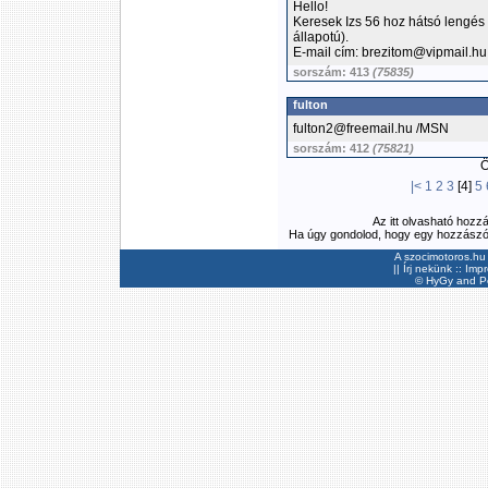
Hello!
Keresek Izs 56 hoz hátsó lengés c
állapotú).
E-mail cím: brezitom@vipmail.hu
sorszám: 413
(75835)
fulton
fulton2@freemail.hu /MSN
sorszám: 412
(75821)
Ös
|<
1
2
3
[4]
5
Az itt olvasható hozz
Ha úgy gondolod, hogy egy hozzászólás
A szocimotoros.hu 
||
Írj nekünk
::
Imp
©
HyGy
and Pee