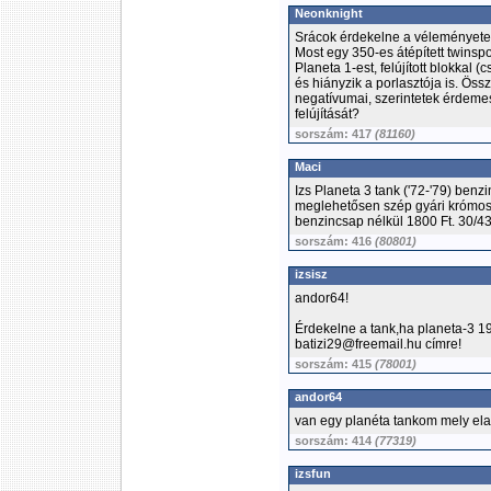
Neonknight
Srácok érdekelne a véleményete
Most egy 350-es átépített twinspo
Planeta 1-est, felújított blokkal (
és hiányzik a porlasztója is. Öss
negatívumai, szerintetek érdemes
felújítását?
sorszám: 417
(81160)
Maci
Izs Planeta 3 tank ('72-'79) ben
meglehetősen szép gyári krómos 
benzincsap nélkül 1800 Ft. 30/
sorszám: 416
(80801)
izsisz
andor64!
Érdekelne a tank,ha planeta-3 19
batizi29@freemail.hu címre!
sorszám: 415
(78001)
andor64
van egy planéta tankom mely el
sorszám: 414
(77319)
izsfun