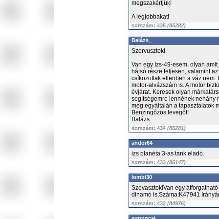
megszakértjük!
A legjobbakat!
sorszám: 435
(85282)
Balázs_
Szervusztok!
Van egy Izs-49-esem, olyan amit
hátsó része teljesen, valamint az
csíkozottak ellenben a váz nem. 
motor-alvázszám is. A motor bizt
évjárat. Keresek olyan márkatárs
segítségemre lennének nehány ré
meg egyáltalán a tapasztalatok
Benzingőzös levegőt!
Balázs
sorszám: 434
(85281)
andor64
izs planéta 3-as tank eladó.
sorszám: 433
(85147)
lombi30
Szevasztok!Van egy átforgatható 
dinamó is.Száma:K47941 Irányár
sorszám: 432
(84976)
pannncsi