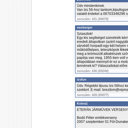
Üdv mindenkinek.
Van Izs 56-hoz tankom,kipufogom
valakit érdekel a 06703348296 s
sorszám: 431
(84079)
neoberger
Sziasztok!
Egy kis segítséget szeretnék ké
eredeti állapotban (azért nagyjáb
sárvédő horpadt egy-két helyen me
működőképes, teleszkópok fékek, 
meg a krómozott alkatrészek szóv
papírja van meg, 1955-ben volt 
állapotában mennyit ér ez a motor
tennének ki? Válaszaitokat előre
sorszám: 430
(83244)
izsfun
Üdv. Régebbi típusu Izs 56hoz k
szektort .E-mail: brezitom@vipma
sorszám: 429
(83077)
Kobra1
ETERÁN JÁRMÜVEK VERSEN
Bodó Péter emlékverseny
2007 szeptember 01 Fót-Dunake