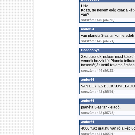
Üdv
Köszi, de nekem elég csak a ké
van?
sorszám: 446
(86183)
andor64
van planéta 3-as tankom eredeti 
sorszám: 445
(86171)
DaddooSys
Szerbusztok, nekem most készült
vennék hozzá két Planeta felirato
hasonlót)és kettő Izs emblémát a 
sorszám: 444
(86152)
andor64
VAN EGY IZS BLOKKOM ELAD
sorszám: 443
(85891)
andor64
planéta 3-as tank eladó.
sorszám: 442
(85716)
andor64
4000.ft.az ural.hu.van róla kép.üd
sorszám: 441
(85501)