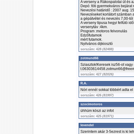
A verseny a Rákospalotai út és az 
Depó: fóti gyermekváros bejárat r
Nevezési határidő : 2007 aug. 1
Nevezéseket korlátort számban a
a gépátvétel és nevezés 7,00-tól 9
A verseny tipusa hegyi felfútó id
versenytáv :4km.
Program :motoros felvonulás
Edzőfutamok
mért futamok.
Nyilvános dijkiosztó
sorszám: 428
(82488)
zotmund66
Sziasztok!Keresek isz56-ot vagy 
t.06303614458.zotmun66@freem
sorszám: 427
(82026)
R.A.
Nóri ennél sokkal többért adta el 
sorszám: 426
(81997)
szocimotoros
ühhüm köszi az infot
sorszám: 425
(81971)
levendel
Szerintem akár 3-5ezrest is ki le