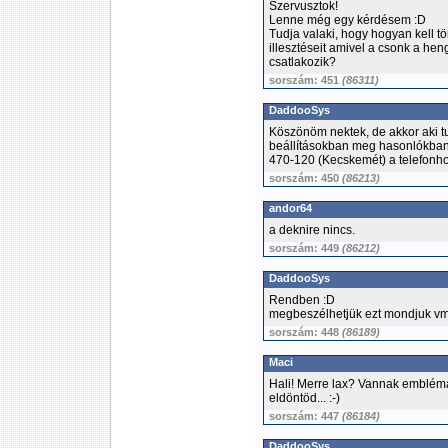
Szervusztok!
Lenne még egy kérdésem :D
Tudja valaki, hogy hogyan kell t
illesztéseit amivel a csonk a h
csatlakozik?
sorszám: 451
(86311)
DaddooSys
Köszönöm nektek, de akkor aki tu
beállításokban meg hasonlókban
470-120 (Kecskemét) a telefonhoz
sorszám: 450
(86213)
andor64
a deknire nincs.
sorszám: 449
(86212)
DaddooSys
Rendben :D
megbeszélhetjük ezt mondjuk vm
sorszám: 448
(86189)
Maci
Hali! Merre lax? Vannak emblémái
eldöntöd... :-)
sorszám: 447
(86184)
DaddooSys