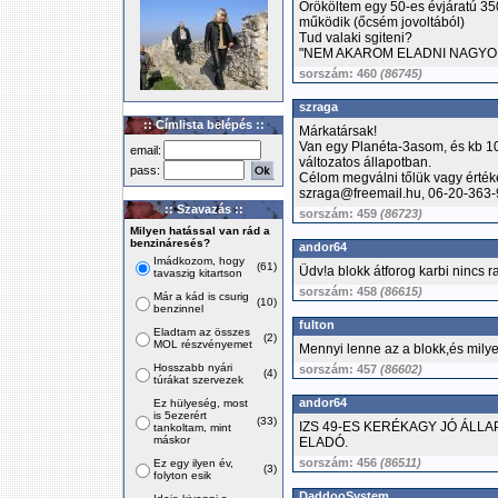
Örököltem egy 50-es évjáratú 350-
működik (őcsém jovoltából)
Tud valaki sgiteni?
"NEM AKAROM ELADNI NAGYO
sorszám: 460
(86745)
szraga
:: Címlista belépés ::
Márkatársak!
Van egy Planéta-3asom, és kb 10
email:
változatos állapotban.
pass:
Célom megválni tőlük vagy értéke
szraga@freemail.hu, 06-20-363
:: Szavazás ::
sorszám: 459
(86723)
Milyen hatással van rád a
benzináresés?
andor64
Imádkozom, hogy
(61)
Üdv!a blokk átforog karbi nincs 
tavaszig kitartson
sorszám: 458
(86615)
Már a kád is csurig
(10)
benzinnel
fulton
Eladtam az összes
(2)
MOL részvényemet
Mennyi lenne az a blokk,és milye
Hosszabb nyári
sorszám: 457
(86602)
(4)
túrákat szervezek
andor64
Ez hülyeség, most
is 5ezerért
(33)
IZS 49-ES KERÉKAGY JÓ ÁLL
tankoltam, mint
máskor
ELADÓ.
sorszám: 456
(86511)
Ez egy ilyen év,
(3)
folyton esik
DaddooSystem