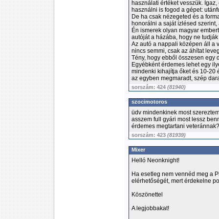
használati értéket vesszük. Igaz,
használni is fogod a gépet: utánfu
De ha csak nézegeted és a forma 
honorálni a saját ízlésed szerint, 
Én ismerek olyan magyar embert, 
autóját a házába, hogy ne tudják
Az autó a nappali középen áll a 
nincs semmi, csak az áhítat leve
Tény, hogy ebből összesen egy da
Egyébként érdemes lehet egy ilye
mindenki kihajítja őket és 10-20
az egyben megmaradt, szép dar
sorszám: 424
(81940)
szocimotoros
üdv mindenkinek most szereztem 
asszem full gyári most lessz ben
érdemes megtartani veteránnak? 
sorszám: 423
(81939)
Mixer
Helló Neonknight!
Ha esetleg nem vennéd meg a Plan
elérhetőségét, mert érdekelne pon
Köszönettel
A legjobbakat!