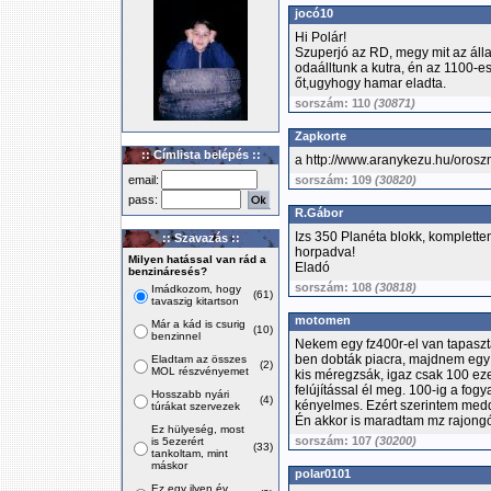
jocó10
Hi Polár!
Szuperjó az RD, megy mit az álla
odaálltunk a kutra, én az 1100-es
őt,ugyhogy hamar eladta.
sorszám: 110
(30871)
Zapkorte
:: Címlista belépés ::
a http://www.aranykezu.hu/orosz
email:
sorszám: 109
(30820)
pass:
R.Gábor
Izs 350 Planéta blokk, kompletten,
:: Szavazás ::
horpadva!
Milyen hatással van rád a
Eladó
benzináresés?
sorszám: 108
(30818)
Imádkozom, hogy
(61)
tavaszig kitartson
motomen
Már a kád is csurig
(10)
benzinnel
Nekem egy fz400r-el van tapasztal
ben dobták piacra, majdnem egy i
Eladtam az összes
(2)
MOL részvényemet
kis méregzsák, igaz csak 100 ezer
felújítással él meg. 100-ig a fog
Hosszabb nyári
(4)
kényelmes. Ezért szerintem meddő
túrákat szervezek
Én akkor is maradtam mz rajong
Ez hülyeség, most
sorszám: 107
(30200)
is 5ezerért
(33)
tankoltam, mint
máskor
polar0101
Ez egy ilyen év,