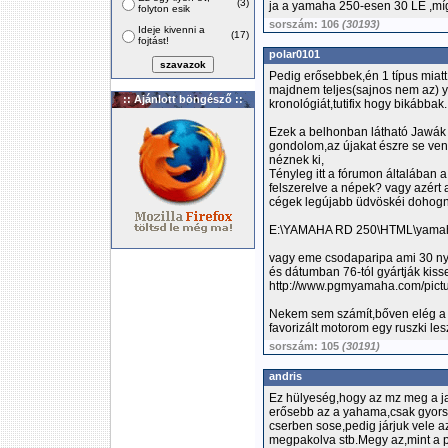
(3)
ja a yamaha 250-esen 30 LE ,míg 
folyton esik
sorszám: 106
(30193)
Ideje kivenni a
(17)
fojtást!
polar0101
Pedig erősebbek,én 1 típus miatt
majdnem teljes(sajnos nem az)
:: Ajánlott böngésző ::
kronológiát,tutifix hogy bikábbak.
Ezek a belhonban látható Jawák 
gondolom,az újakat észre se ven
néznek ki,
Tényleg itt a fórumon általában 
felszerelve a népek? vagy azért
cégek legújabb üdvöskéi dohog
E:\YAMAHA RD 250\HTML\yamah
vagy eme csodaparipa ami 30 ny
és dátumban 76-tól gyártják kisse
http://www.pgmyamaha.com/pict
Nekem sem számít,bőven elég a 
favorizált motorom egy ruszki l
sorszám: 105
(30191)
andris
Ez hülyeség,hogy az mz meg a 
erősebb az a yahama,csak gyors
cserben sose,pedig járjuk vele 
megpakolva stb.Megy az,mint a p