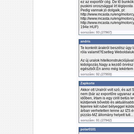
ez az exportőr cég. De tő bunkók
puskini oroszsággal írt légiposta 
Pedig vannak jó dolgaik, pl:
http://www.mcasta.ru/eng/motorcy
http://www.mcasta.ru/eng/motorc
http://www.mcasta.ru/eng/motorc
194e HUF)
sorszám: 93
(27967)
andris
Te konkrét árakról beszélsz úgy
róla valamit?Esetleg Weboldalu
Az új uralok hitelkonstrukciójáv
kidolgozás.Nagy a kezdő önrész 
egészből.Én anno még lekértem e
sorszám: 92
(27959)
Zapkorte
Akkor ott Uralról volt szó, és az
nem (bár az exportőre ugyanaz a 
időben, írtam is egy cirill betüs
küldjenek bővebb és aktuálisabb 
fejemre két rubel bélyeggel külde
árban verhetetlen lenne az IZS é
pizzás-MZ állomány helyett tuti...
sorszám: 91
(27942)
polar0101