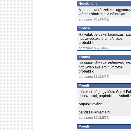
Neonknight
A motoralkatrészeket is ugyanaz
krómozzátok mint a bútorokat?
sorszám: 83
(23452)
drotosi
Ha valakit érdekel krómozás, szive
http://web.axelero.hu/drotosi
próbáld ki!
sorszám: 82
(23428)
drotosi
Ha valakit érdekel krómozás, szive
http://web.axelero.hu/drotosi
próbáld ki!
sorszám: 81
(23427)
Maugli
...és van még egy Moto Guzzi Fal
dobozokkal, papírokkal... Valódi 
Adjátok tovább!
bandzsal@maffia.hu
sorszám: 80
(22520)
Maugli