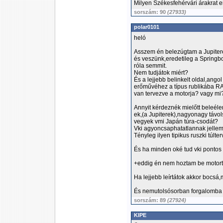
Milyen Székesfehérvári árakrat 
sorszám: 90
(27933)
polar0101
heló
Asszem én belezúgtam a Jupiter
és veszünk,eredetileg a Springbot
róla semmit.
Nem tudjátok miért?
És a lejjebb belinkelt oldal,ango
erőművéhez a típus rublikába RANG
van tervezve a motorja? vagy mi
Annyit kérdeznék mielőtt beleé
ek,(a Jupiterek),nagyonagy távol
vegyek vmi Japán túra-csodát?
Vki agyoncsaphatatlannak jellem
Tényleg ilyen tipikus ruszki túlt
És ha minden oké tud vki pontos
+eddig én nem hoztam be motort,
Ha lejjebb leírtátok akkor bocsá,
És nemutolsósorban forgalomba 
sorszám: 89
(27924)
KIPE