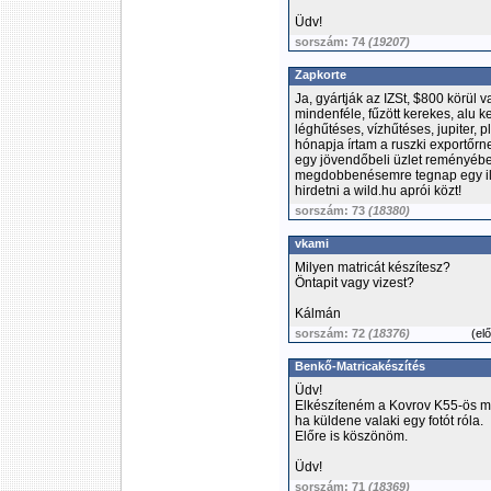
Üdv!
sorszám: 74
(19207)
Zapkorte
Ja, gyártják az IZSt, $800 körül
mindenféle, fűzött kerekes, alu k
léghűtéses, vízhűtéses, jupiter, 
hónapja írtam a ruszki exportőrne
egy jövendőbeli üzlet reményében
megdobbenésemre tegnap egy ilye
hirdetni a wild.hu aprói közt!
sorszám: 73
(18380)
vkami
Milyen matricát készítesz?
Öntapit vagy vizest?
Kálmán
sorszám: 72
(18376)
(
el
Benkő-Matricakészítés
Üdv!
Elkészíteném a Kovrov K55-ös ma
ha küldene valaki egy fotót róla.
Előre is köszönöm.
Üdv!
sorszám: 71
(18369)