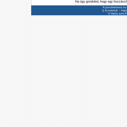
Ha úgy gondolod, hogy egy hozzászólás
A szocimotoros.hu 
||
Írj nekünk
::
Imp
©
HyGy
and Pee