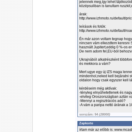
jelennek meg,így lehet tájékozód
középsuliban is tanultam ruszkit,
árak:
http://www.izhmoto.ru/default/pri
leírások és fotók:
http://www.izhmoto.ru/default/ro
Én már azon voltam tegnap hogy
nincsen vám elkezdtem keresni S
használt Jupitert,eddig 0 %-os 
De nem adom fel,EU-ból behozva 
Ukrajnából alkatrészként többfor
és mekkora a vám?
Mert ugye egy új IZS maga lenne a
mindenhol,neked kell bejáratni st
oldalon hogy csak egyszer kell lá
kérdéseim még aktívak:
-tényleg elnyűhetetlenek és na
-elvileg Oroszországban aztán v
-Mennyi a regisztrációs adó?
-A vám a paripa nettó árának a
sorszám: 94
(28000)
Zapkorte
írtam már az előbb is: www.mcast