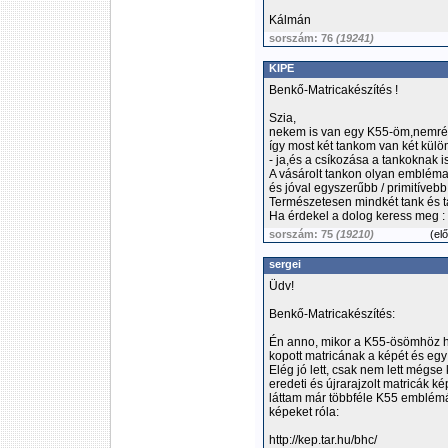
Kálmán
sorszám: 76
(19241)
KIPE
Benkő-Matricakészítés !
Szia,
nekem is van egy K55-öm,nemrég v
így most két tankom van két külö
- ja,és a csíkozása a tankoknak 
A vásárolt tankon olyan embléma
és jóval egyszerűbb / primitívebb 
Természetesen mindkét tank és ta
Ha érdekel a dolog keress meg 
sorszám: 75
(19210)
(
el
sergei
Üdv!
Benkő-Matricakészítés:
Én anno, mikor a K55-ösömhöz ho
kopott matricának a képét és egy
Elég jó lett, csak nem lett mégse
eredeti és újrarajzolt matricák 
láttam már többféle K55 emblémát
képeket róla:
http://kep.tar.hu/bhc/