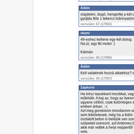
Ádám
olajdekni, dugó, hengerfej a ké
gyújtás féle 1 tekercs hiánnyal(
sorszám: 67
(17501)
vkami
49-eshez kellene egy-két dolog.
Na jó, egy fél motor :)
Kálmán
sorszám: 66
(17496)
Ádám
Kell valakinek hozzá alkatrész? 
sorszám: 65
(17357)
Zapkorte
Ha bírsz lepukkant mocikkal, vag
működik. A baj az, hogy az ilyes
ugyane célból, csak különleges 
emberi árban. :-(
Azt meg gondolom mondanom sem 
sem tökéletesek, még ha a fotón 
úsztatott beton is beléjük van sz
szépeket szerezni, azt érdemes 
akik már vettek a helyi neppertő
vele.