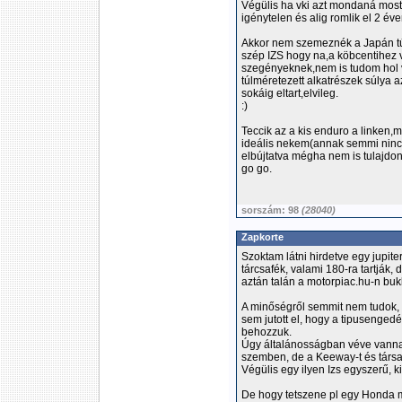
Végülis ha vki azt mondaná most
igénytelen és alig romlik el 2 év
Akkor nem szemeznék a Japán tú
szép IZS hogy na,a köbcentihez v
szegényeknek,nem is tudom hol v
túlméretezett alkatrészek súlya a
sokáig eltart,elvileg.
:)
Teccik az a kis enduro a linken,m
ideális nekem(annak semmi nincs
elbújtatva mégha nem is tulajdoní
go go.
sorszám: 98
(28040)
Zapkorte
Szoktam látni hirdetve egy jupiter
tárcsafék, valami 180-ra tartják, 
aztán talán a motorpiac.hu-n bukka
A minőségről semmit nem tudok,
sem jutott el, hogy a tipusenged
behozzuk.
Úgy általánosságban véve vanna
szemben, de a Keeway-t és társai
Végülis egy ilyen Izs egyszerű, ki
De hogy tetszene pl egy Honda 