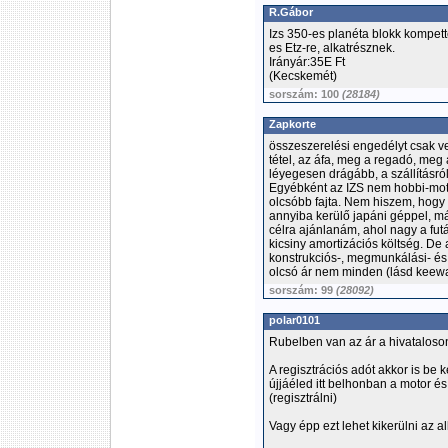
R.Gábor
Izs 350-es planéta blokk kompett
es Etz-re, alkatrésznek.
Irányár:35E Ft
(Kecskemét)
sorszám: 100
(28184)
Zapkorte
összeszerelési engedélyt csak v
tétel, az áfa, meg a regadó, meg 
léyegesen drágább, a szállításró
Egyébként az IZS nem hobbi-moto
olcsóbb fajta. Nem hiszem, hog
annyiba kerülő japáni géppel, má
célra ajánlanám, ahol nagy a futás
kicsiny amortizációs költség. De 
konstrukciós-, megmunkálási- é
olcsó ár nem minden (lásd keewa
sorszám: 99
(28092)
polar0101
Rubelben van az ár a hivataloso
A regisztrációs adót akkor is be k
újjáéled itt belhonban a motor 
(regisztrálni)
Vagy épp ezt lehet kikerülni az 