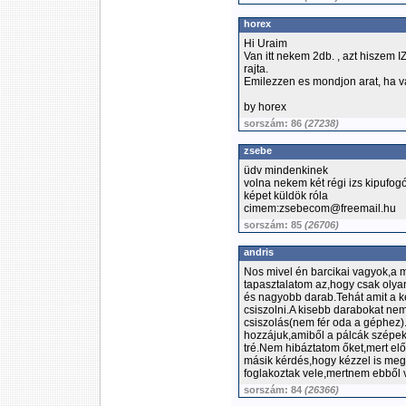
horex
Hi Uraim
Van itt nekem 2db. , azt hiszem 
rajta.
Emilezzen es mondjon arat, ha va
by horex
sorszám: 86
(27238)
zsebe
üdv mindenkinek
volna nekem két régi izs kipufog
képet küldök róla
cimem:zsebecom@freemail.hu
sorszám: 85
(26706)
andris
Nos mivel én barcikai vagyok,a 
tapasztalatom az,hogy csak oly
és nagyobb darab.Tehát amit a ké
csiszolni.A kisebb darabokat ne
csiszolás(nem fér oda a géphez)
hozzájuk,amiből a pálcák szépek
tré.Nem hibáztatom őket,mert elő
másik kérdés,hogy kézzel is meg 
foglakoztak vele,mertnem ebből 
sorszám: 84
(26366)