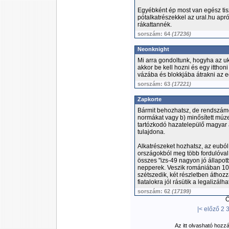
Egyébként ép most van egész tis
pótalkatrészekkel az ural.hu ap
rákattannék.
sorszám: 64
(17236)
Neonknight
Mi arra gondoltunk, hogyha az uk
akkor be kell hozni és egy itthon
vázába és blokkjába átrakni az eg
sorszám: 63
(17221)
Zapkorte
Bármit behozhatsz, de rendszámot 
normákat vagy b) minősített múze
tartózkodó hazatelepülő magyar
tulajdona.
Alkatrészeket hozhatsz, az eubó
országokból meg több fordulóval
összes "izs-49 nagyon jó állapot
nepperek. Veszik romániában 100-
szétszedik, két részletben áthozz
fiatalokra jól rásütik a legalizál
sorszám: 62
(17199)
Ös
|<
előző
2
Az itt olvasható hozz