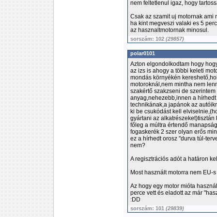
nem feltetlenul igaz, hogy tarto
Csak az szamit uj motornak ami
ha kint megveszi valaki es 5 per
az hasznaltmotornak minosul.
sorszám: 102
(29857)
polar0101
Azton elgondolkodtam hogy hogy 
az izs is ahogy a többi keleti mo
mondás környékén kereshető,hol 
motoroknál,nem mintha nem lenn
szakértő szakzseni de szerintem a
anyag,nehezebb,innen a hírhedt 
technikának,a japánok az autóik
ki be csukódást kell elviselnie,
gyártani az alkatrészeket)tiszt
főleg a múltra értendő manapsá
fogaskerék 2 szer olyan erős min
ez a hírhedt orosz "durva túl-terv
nem?
A regisztrációs adót a határon kell
Most használt motorra nem EU-s
Az hogy egy motor mióta használt
perce vett és eladott az már "has
:DD
sorszám: 101
(29839)