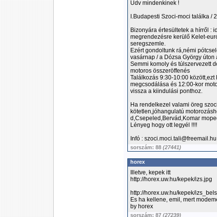
Üdv mindenkinek !
I.Budapesti Szoci-moci találka / 
Bizonyára értesültetek a hírről
megrendezésre kerülő Kelet-eur
seregszemle.
Ezért gondoltunk rá,némi pótcse
vasárnap / a Dózsa György úton a
Semmi komoly és túlszervezett d
motoros összeröffenés
Találkozás 9:30-10:00 között,ez
megcsodálása és 12:00-kor moto
vissza a kiindulási ponthoz.
Ha rendelkezel valami öreg szoc
kötetlen,jóhangulatú motorozásho
d,Csepeled,Bervád,Komar moped
Lényeg hogy ott legyél !!!!
Infó : szoci.moci.tali@freemail.h
sorszám: 88
(27441)
horex
Illetve, kepek itt
http://horex.uw.hu/kepek/izs.jpg
http://horex.uw.hu/kepek/izs_bel
Es ha kellene, emil, mert modem
by horex
sorszám: 87
(27239)