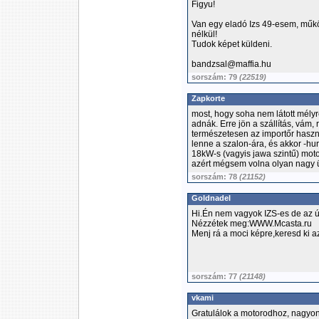
Figyu!
Van egy eladó Izs 49-esem, műkö
nélkül!
Tudok képet küldeni.
bandzsal@maffia.hu
sorszám: 79
(22519)
Zapkorte
most, hogy soha nem látott mélyr
adnák. Erre jön a szállítás, vám,
természetesen az importőr hasz
lenne a szalon-ára, és akkor -h
18kW-s (vagyis jawa szintű) motor
azért mégsem volna olyan nagy üz
sorszám: 78
(21152)
Goldnadel
Hi.Én nem vagyok IZS-es de az új
Nézzétek meg:WWW.Mcasta.ru
Menj rá a moci képre,keresd ki 
sorszám: 77
(21148)
vkami
Gratulálok a motorodhoz, nagyon