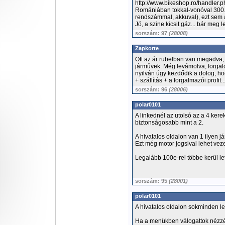
http://www.bikeshop.ro/handle
Romániában tokkal-vonóval 300.0
rendszámmal, akkuval), ezt sem a
Jó, a szine kicsit gáz... bár meg l
sorszám: 97
(28008)
Zapkorte
Ott az ár rubelban van megadva,
járművek. Még levámolva, forga
nyilván úgy kezdődik a dolog, h
+ szállítás + a forgalmazói profit..
sorszám: 96
(28006)
polar0101
A linkednél az utolsó az a 4 kere
biztonságosabb mint a 2.
A hivatalos oldalon van 1 ilyen 
Ezt még motor jogsival lehet vez
Legalább 100e-rel többe kerül l
sorszám: 95
(28001)
polar0101
A hivatalos oldalon sokminden le 
Ha a menükben válogattok nézzéte