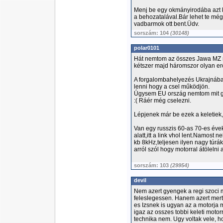
Menj be egy okmányirodába azt 
a behozatalával.Bár lehet te még 
vadbarmok ott bent.Üdv.
sorszám: 104
(30148)
polar0101
Hát nemtom az összes Jawa MZ 
kétszer majd háromszor olyan erő
A forgalombahelyezés Ukrajnába
lenni hogy a csel működjön.
Úgysem EU ország nemtom mit gö
:( Ráér még cselezni.
Lépjenek már be ezek a keletiek
Van egy russzis 60-as 70-es évek
alatt,itt a link vhol lent.Namost
kb 8kHz,teljesen ilyen nagy túráka
arról szól hogy motorral átölelni 
sorszám: 103
(29954)
devil
Nem azert gyengek a regi szoci
feleslegessen. Hanem azert mert 
es Izsnek is ugyan az a motorja 
igaz az osszes tobbi keleti motor
technika nem. Ugy voltak vele, h