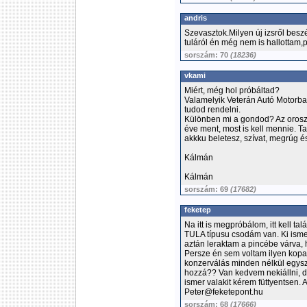
andris
Szevasztok.Milyen új izsről beszé
tuláról én még nem is hallottam,
sorszám: 70
(18236)
vkami
Miért, még hol próbáltad?
Valamelyik Veterán Autó Motorba
tudod rendelni.
Különben mi a gondod? Az orosz m
éve ment, most is kell mennie. Ta
akkku beletesz, szívat, megrúg é
Kálmán
Kálmán
sorszám: 69
(17682)
feketep
Na itt is megpróbálom, itt kell ta
TULA típusu csodám van. Ki isme
aztán leraktam a pincébe várva, h
Persze én sem voltam ilyen kopa
konzerválás minden nélkül egysze
hozzá?? Van kedvem nekiállni, d
ismer valakit kérem füttyentsen. 
Peter@feketepont.hu
sorszám: 68
(17666)