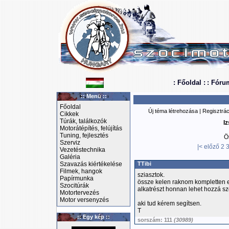
: Főoldal :
: Fóru
:: Menü ::
Főoldal
Új téma létrehozása
|
Regisztrác
Cikkek
Túrák, találkozók
Iz
Motorátépítés, felújítás
Tuning, fejlesztés
Ö
Szerviz
|<
előző
2
Vezetéstechnika
Galéria
Szavazás kiértékelése
TTibi
Filmek, hangok
sziasztok.
Papírmunka
össze kelen raknom kompletten 
Szocitúrák
alkatrészt honnan lehet hozzá sz
Motortervezés
Motor versenyzés
aki tud kérem segítsen.
T
:: Egy kép ::
sorszám: 111
(30989)