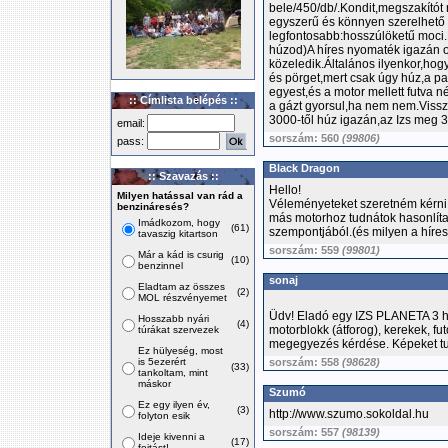
bele/450/db/.Kondit,megszakítót
egyszerű és könnyen szerelhető 
legfontosabb:hosszúlöketű moci.
húzod)A híres nyomaték igazán 
közeledik.Általános ilyenkor,hog
és pörget,mert csak úgy húz,a 
egyest,és a motor mellett futva 
:: Címlista belépés ::
a gázt gyorsul,ha nem nem.Vissza
3000-től húz igazán,az Izs meg 3
email:
sorszám: 560
(99806)
pass:
Black Dragon
:: Szavazás ::
Hello!
Milyen hatással van rád a
Véleményeteket szeretném kérni,
benzináresés?
más motorhoz tudnátok hasonlíta
Imádkozom, hogy
(61)
szempontjából.(és milyen a híre
tavaszig kitartson
sorszám: 559
(99801)
Már a kád is csurig
(10)
benzinnel
sonaj
Eladtam az összes
(2)
MOL részvényemet
Üdv! Eladó egy IZS PLANETA 3 hi
Hosszabb nyári
(4)
motorblokk (átforog), kerekek, fu
túrákat szervezek
megegyezés kérdése. Képeket tud
Ez hülyeség, most
is 5ezerért
sorszám: 558
(98628)
(33)
tankoltam, mint
máskor
Szumó
Ez egy ilyen év,
(3)
http://www.szumo.sokoldal.hu
folyton esik
sorszám: 557
(98139)
Ideje kivenni a
(17)
fojtást!