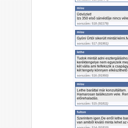
misu
Üdvözlet!
Izs 350 első sárvédője nincs vél
sorszám: 518
(92179)
misu
Gyóni Úrtól sikerült mintát kérni
sorszám: 517
(91951)
lethe
Tudok mintát adni esztergáláshoz,
keréktengelye nem egyezeik meg 
két válla ami felfekszik a csapá
két tengely könnyen elkészíthető
sorszám: 516
(91950)
misu
Lethe baráttal már konzultáltam.
Hamarosan találkozom vele. Remé
előrehaladás.
sorszám: 515
(91811)
fulton
Szerintem igen.De erről lethe ba
van amiből kiváló minta lehet a
sorszám: 514
(91810)