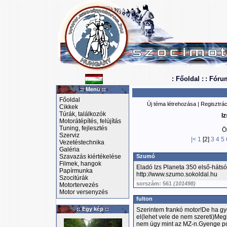
: Főoldal :
: Fóru
:: Menü ::
Főoldal
Új téma létrehozása
|
Regisztrác
Cikkek
Túrák, találkozók
Iz
Motorátépítés, felújítás
Tuning, fejlesztés
Ö
Szerviz
|<
1
[2]
3
4
5
Vezetéstechnika
Galéria
Szavazás kiértékelése
Szumó
Filmek, hangok
Eladó Izs Planeta 350 első-háts
Papírmunka
http://www.szumo.sokoldal.hu
Szocitúrák
sorszám: 561
(101498)
Motortervezés
Motor versenyzés
fulton
:: Egy kép ::
Szerintem frankó motor!De ha gyo
el(lehet vele de nem szereti)Meg
nem úgy mint az MZ-n.Gyenge pon