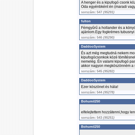
A henger és a kipufogó csonk k
Oda egyénbként én (maradi vagyo
sorszám: 547
(95291)
fulton
Fémgyűrű a hollander és a könyök
ajánlom.Egy fogkrémes tubusnyi k
sorszám: 546
(95290)
DaddooSystem
És azt még megtudná nekem mond
kipufogócsonkok közé tömítésne
nemelég. Én valami kipufogó pas
akkor nagyon megköszönném a s
sorszám: 545
(95282)
DaddooSystem
Ezer köszönet és hála!
sorszám: 544
(95278)
Bohumil250
elfelejtettem hozzátenni,hogy leng
sorszám: 543
(95251)
Bohumil250