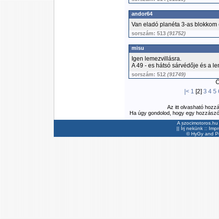
andor64
Van eladó planéta 3-as blokkom 
sorszám: 513
(91752)
misu
Igen lemezvillásra.
A 49 - es hátsó sárvédője és a l
sorszám: 512
(91749)
Ös
|<
1
[2]
3
4
5
Az itt olvasható hozz
Ha úgy gondolod, hogy egy hozzászólás
A szocimotoros.hu 
||
Írj nekünk
::
Imp
©
HyGy
and Pee