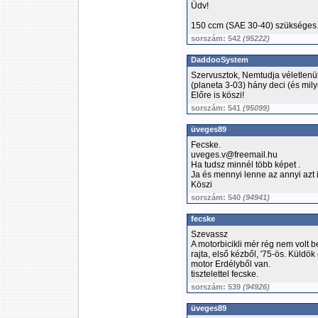
Üdv!
150 ccm (SAE 30-40) szükséges
sorszám: 542
(95222)
DaddooSystem
Szervusztok, Nemtudja véletlenü
(planeta 3-03) hány deci (és mily
Előre is köszi!
sorszám: 541
(95099)
üveges89
Fecske.
uveges.v@freemail.hu
Ha tudsz minnél több képet .
Ja és mennyi lenne az annyi azt 
Köszi
sorszám: 540
(94941)
fecske
Szevassz
A motorbicikli mér rég nem volt
rajta, első kézből, '75-ös. Küldö
motor Erdélyből van.
tisztelettel fecske.
sorszám: 539
(94926)
üveges89