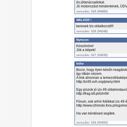
és jótanácsaitokat.
Jó motorozást mindenkinek, ÜDV
sorszám: 529
(94660)
WALKER !
keresek Izs oldalkocsit!!!
sorszám: 528
(94246)
Nymzon
Köszönöm!
Jók a képek!
sorszám: 527
(93635)
lethe
Bocsi, hogy ilyen későn reagálok
így ritkán nézem.
A link ahonnan a lemezvillásképek
http://iz49.ovh.org/plany.html
Egy piszok jó izs 49 oldalrestaur
http://frag.blt.pl/izh49/
Fórum, sok arhív fotókkal izs 49 
http://www.izhmoto.fora.pl/ogolne
Ha van kérdésed segítek.
sorszám: 526
(93493)