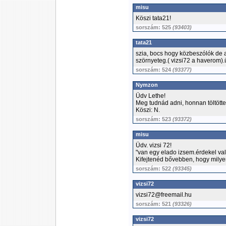
misu
Köszi tata21!
sorszám: 525
(93403)
tata21
szia, bocs hogy közbeszólók de 
szörnyeteg.( vizsi72 a haverom).
sorszám: 524
(93377)
Nymzon
Üdv Lethe!
Meg tudnád adni, honnan töltötte
Köszi: N.
sorszám: 523
(93372)
misu
Üdv. vizsi 72!
"van egy elado izsem.érdekel val
Kifejtenéd bővebben, hogy milye
sorszám: 522
(93345)
vizsi72
vizsi72@freemail.hu
sorszám: 521
(93326)
vizsi72