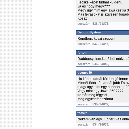
Fecske képet tudnál küldeni.
Ja és hogy megy???
Megy úgy mint egy jawa czetka 
Más leírásokat is szivesen fogado
Kössz
sorszám: 538
(94873)
DaddooSystem
Rendben, köszi szépen!
sorszám: 537
(94846)
fulton
Daddoosystem:kb. 2 hét múlva rá
sorszám: 536
(94840)
üveges89
Ha képet tudnál küldeni jó lenne.
Minnél több kép annál jobb.És 
magy úgy mint egy pannonia p2
Vagy mint egy Jawa 350????
irdmár meg légyszi
Meg egytelefonszámot.
sorszám: 535
(94837)
fecske
Nekem van egy Jupiter 3-as olda
sorszám: 534
(94833)