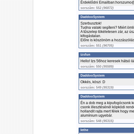
Érdeklődni Emailban:horszumo@
sorszám: 552
(96872)
DaddooSystem
Szerbusztok!
Tudna valaki segíteni? Miért öml
A tűszelep tökéletesen zár, az úsz
kifogástalan.
Előre is köszönöm a hozzászólás
sorszám: 551
(96705)
izsfun
Hello! Izs 56hoz keresek hátsó 
sorszám: 550
(95589)
DaddooSystem
Okkés, köszi :D
sorszám: 549
(95319)
DaddooSystem
Én a dob meg a kipufogócsonk kö
csonk illesztésénél köpködi re
hollandit rajta mert félek hogy
alumínium ugyebár.
sorszám: 548
(95315)
lethe