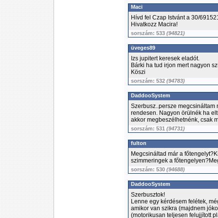
Maci
Hívd fel Czap Istvánt a 30/69152
Hivatkozz Macira!
sorszám: 533
(94821)
üveges89
Izs jupitert keresek eladót.
Bárki ha tud irjon mert nagyon s
Köszi
sorszám: 532
(94783)
DaddooSystem
Szerbusz..persze megcsináltam m
rendesen. Nagyon örülnék ha elt
akkor megbeszélhetnénk, csak m
sorszám: 531
(94731)
fulton
Megcsináltad már a főtengelyt?K
szimmeringek a főtengelyen?Meg
sorszám: 530
(94688)
DaddooSystem
Szerbusztok!
Lenne egy kérdésem felétek, még
amikor van szikra (majdnem jókor 
(motorikusan teljesen felujjított