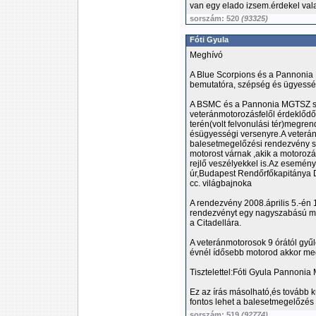
van egy elado izsem.érdekel vala
sorszám: 520
(93325)
Fóti Gyula
Meghívó
A Blue Scorpions és a Pannonia 
bemutatóra, szépség és ügyessé
A BSMC és a Pannonia MGTSZ sz
veteránmotorozásfelől érdeklődő
terén(volt felvonulási tér)megr
ésügyességi versenyre.A veterá
balesetmegelőzési rendezvény s
motorost várnak ,akik a motoroz
rejlő veszélyekkel is.Az esemén
úr,Budapest Rendőrfőkapitánya
cc. világbajnoka
A rendezvény 2008.április 5.-én 
rendezvényt egy nagyszabású mot
a Citadellára.
A veteránmotorosok 9 órától gy
évnél ídősebb motorod akkor meg
Tisztelettel:Fóti Gyula Pannoni
Ez az írás másolható,és tovább 
fontos lehet a balesetmegelőzés
sorszám: 519
(92774)