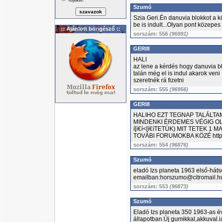
Szumó
Szia Geri.Én danuvia blokkot a k
be is indult...Olyan pont közepes 
:: Ajánlott böngésző ::
sorszám: 556
(96991)
GERI8
HALI
az lene a kérdés hogy danuvia b
talán még el is indul akarok ven
szeretnék rá fizetni
sorszám: 555
(96956)
GERI8
HALIHO EZT TEGNAP TALÁLT
MINDENKI ÉRDEMES VÉGIG OLVA
í[í€í<[í€íTETÜK) MIT TETEK 
TOVÁBI FORUMOKBA KÖZÉ http:/
sorszám: 554
(96876)
Szumó
eladó Izs planeta 1963 első-hát
emailban:horszumo@citromail.h
sorszám: 553
(96873)
Szumó
Eladó Izs planeta 350 1963-as é
állapotban.Új gumikkal,akkuval.i