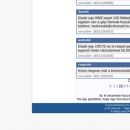
sorszám: 1814
(110865)
Szumó
Eladó egy WMCsepel 100 Nikkelt
egyben van a gép.Vannak hozzá ta
küldeni. motorsokk@citromail.hu 
sorszám: 1813
(110317)
andor64
Eladó egy 1957/2-es d-csepel pa
egyező motor vázszámmal.50.00
sorszám: 1812
(110226)
csepzon
Köszi megvan már a krómozónál pi
sorszám: 1811
(110193)
Ös
|<
1
2
[3]
4
5
Az itt olvasható hozz
Ha úgy gondolod, hogy egy hozzászólás
A szocimotoros.hu 
||
Írj nekünk
::
Imp
©
HyGy
and Pee