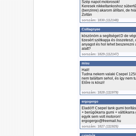
Szép napot motorosok!
Keresek nikkeltankoshoz súbertű 
(benzinre) akarom állítani, de hiá
Zoltán
sorszám: 1830
(112148)
Csillagnyee
köszönöm a segítséget:D de végül
tizesért szétkapja és összeteszi,
anyagot és hol lehet beszerezni
alatt?
sorszám: 1829
(112147)
misu
Hali!
Tudna nekem valaki Csepel 125/5
nem találtam sehol, és így nem 
Előre is köszi!
sorszám: 1828
(111979)
ergogergo
Eladó!!! Csepel tank gumi borítá
+ berúgókarra gumi + váltókarra 
egyik sem volt motoron!
ergogergo@freemail.hu
sorszám: 1827
(111925)
csimbók