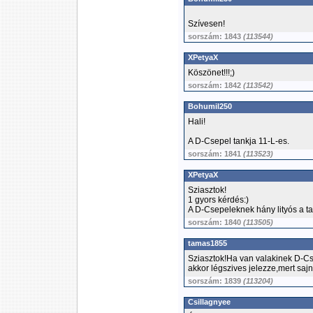
Szívesen!
sorszám: 1843
(113544)
XPetyaX
Köszönet!!!;)
sorszám: 1842
(113542)
Bohumil250
Hali!
A D-Csepel tankja 11-L-es.
sorszám: 1841
(113523)
XPetyaX
Sziasztok!
1 gyors kérdés:)
A D-Csepeleknek hány lityós a t
sorszám: 1840
(113505)
tamas1855
Sziasztok!Ha van valakinek D-C
akkor légszives jelezze,mert saj
sorszám: 1839
(113204)
Csillagnyee