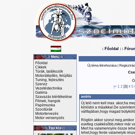
: Főoldal :
: Fóru
:: Menü ::
Főoldal
Új téma létrehozása
|
Regisztrác
Cikkek
Túrák, találkozók
Cse
Motorátépítés, felújítás
Tuning, fejlesztés
Ö
Szerviz
|<
1
2
[3]
4
5
Vezetéstechnika
Galéria
Szavazás kiértékelése
andris
Filmek, hangok
Új teló nem kell max. akor,ha m
Papírmunka
kínlódni a máaikkal.De szerinte
Szocitúrák
vállfajában,hogy magad bütyköl
Motortervezés
Motor versenyzés
Rögtön akkor szorul meg,amikor 
esetleg csakkésőbb,mikor már v
:: Egy kép ::
Mert ha valamennyire össze lehe
lehet,hogy ferde valamelyik része