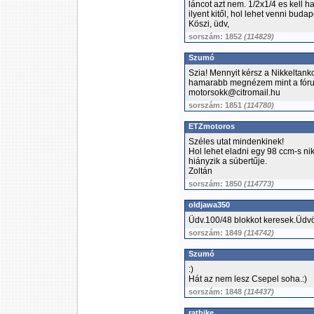
láncot azt nem. 1/2x1/4 es kell ha
ilyent kitől, hol lehet venni bu
Köszi, üdv,
sorszám: 1852
(114829)
Szumó
Szia! Mennyit kérsz a Nikkeltanko
hamarabb megnézem mint a fóru
motorsokk@citromail.hu
sorszám: 1851
(114780)
ETZmotoros
Széles utat mindenkinek!
Hol lehet eladni egy 98 ccm-s nik
hiányzik a súbertűje.
Zoltán
sorszám: 1850
(114773)
oldjawa350
Üdv.100/48 blokkot keresek.Üdvöz
sorszám: 1849
(114742)
Szumó
:)
Hát az nem lesz Csepel soha.:)
sorszám: 1848
(114437)
ratbike