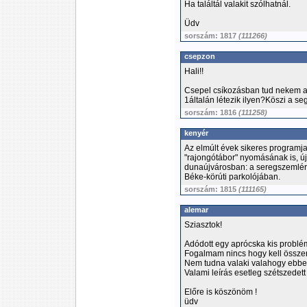
Ha találtál valakit szólhatnál.
Üdv
sorszám: 1817
(111266)
csepzon
Hali!!
Csepel csíkozásban tud nekem ad
1általán létezik ilyen?Köszi a seg
sorszám: 1816
(111258)
kenyér
Az elmúlt évek sikeres programj
"rajongótábor" nyomásának is, új
dunaújvárosban: a seregszemlére 
Béke-körúti parkolójában.
sorszám: 1815
(111165)
alemar
Sziasztok!
Adódott egy aprócska kis probl
Fogalmam nincs hogy kell összer
Nem tudna valaki valahogy ebbe
Valami leírás esetleg szétszedett
Előre is köszönöm !
üdv