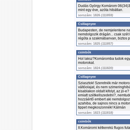
Dudás György Komárom 06(34)342-
mint egy éve, azóta hibátlan.
sorszám: 1826
(111859)
Csillagnyee
Budapesten, de nemjelentene nag
nemdolgozik drágán... csak szét 
régóta a szakmábanvan, biztos p
sorszám: 1825
(111857)
csimbók
Hol laksz?Komáromba tudok egy j
motorokat.
sorszám: 1824
(111820)
Csillagnyee
Sziasztok! Szeretnék már motoro
váltóolajat, és nem szimeringhibá
kisablakon oldalt kifolyt, az jó-
emiatt szétkellszedetni?, nemtu
hozzáértő embert aki nemdolgoz
azahiba, de sajnos nincs a moto
tippet megkoszonnék! Kálmán
sorszám: 1823
(111818)
csimbók
II.Komáromi kétkerekü flugos f