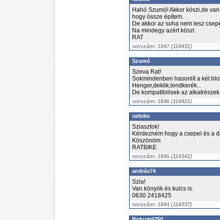
Hahó Szumó! Akkor köszi,de van
hogy össze építem.
De akkor az soha nem lesz csepe
Na mindegy azért köszi.
RAT
sorszám: 1847
(114431)
Szumó
Szeva Rat!
Sokmindenben hasonlít a két blok
Henger,deklik,lendkerék...
De kompatibilisek az alkatrészek
sorszám: 1846
(114421)
ratbike
Sziasztok!
Kérdezném hogy a csepel és a d
Köszönöm
RATBIKE
sorszám: 1845
(114341)
andrás74
Szia!
Van könyök és kulcs is.
0630 2418425
sorszám: 1844
(114337)
Bohumil250