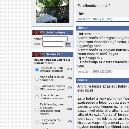
Ezt ellenőrízted már?
Üdv.
sorszám: 1860
(115148)
alemar
:: Címlista belépés ::
Hát nemtudom!
A szétszedés már régóta megtört
email:
Átmostam többször Brigéciollal, fé
pass:
ugyanúgy szorul.
A szétszedés az hogyan történik
Nemtudom mi tévő legyek.
:: Szavazás ::
Új teló vagy mi?
Milyen hatással van rád a
Ez hátráltatja az összeszerelést
benzináresés?
vele.
Imádkozom, hogy
(61)
tavaszig kitartson
sorszám: 1859
(115108)
Már a kád is csurig
(10)
benzinnel
andris
Eladtam az összes
Amiről te beszélsz az egy bakeli
(2)
MOL részvényemet
elég kicsi!
Hosszabb nyári
(4)
Ezt a bakelitet egy alumínium "p
túrákat szervezek
szétszeded a telót,hogy az alsó v
Ez hülyeség, most
van,és tulajdonképpen ez nem eng
is 5ezerért
(33)
asszem két oldalról a villa irán
tankoltam, mint
máskor
villáról.Ha ezt a "perselyt" leszed
tudni szedni,de tekintettel arra,
Ez egy ilyen év,
(3)
kiszedve,vagy még a gyári van b
folyton esik
egyben nemigen fog kijönni,ahog