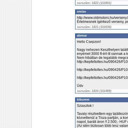
sorszám: 1822
(111801)
omlas
http://www.oldmotors.hu/verseny
Értelmesnek ígérkező verseny, pr
sorszám: 1821
(111636)
alemar
Hello Csepzon!
Nagy nehezen Keszthelyen talált
enyémet 3000 ft-ért itt vannak a 
Nem hibátlan de legalább megcsi
http://kepfeltoltes.hu/090426/P
http://kepfeltoltes.hu/090426/P
http://kepfeltoltes.hu/090426/P
Üdv
sorszám: 1820
(111489)
bibumm
Sziasztok !
Tavaly résztvettem egy találkoz
közvetlenül a Tisza partján, a kom
napot, baráti áron !! 2.500,- HUF
(Az idén biztosan több lesz valam