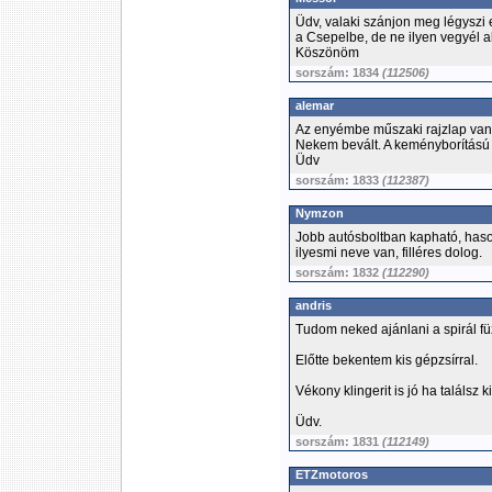
Üdv, valaki szánjon meg légyszi e
a Csepelbe, de ne ilyen vegyél 
Köszönöm
sorszám: 1834
(112506)
alemar
Az enyémbe műszaki rajzlap van
Nekem bevált. A keményborítású f
Üdv
sorszám: 1833
(112387)
Nymzon
Jobb autósboltban kapható, haso
ilyesmi neve van, filléres dolog.
sorszám: 1832
(112290)
andris
Tudom neked ajánlani a spirál fü
Előtte bekentem kis gépzsírral.
Vékony klingerit is jó ha találsz 
Üdv.
sorszám: 1831
(112149)
ETZmotoros