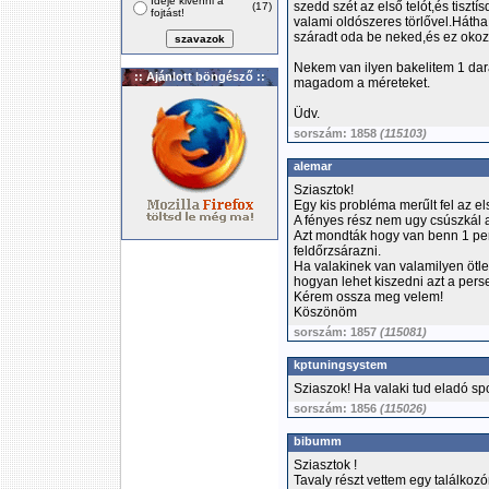
Ideje kivenni a
szedd szét az első telót,és tisztí
(17)
fojtást!
valami oldószeres törlővel.Hátha 
száradt oda be neked,és ez okozh
Nekem van ilyen bakelitem 1 dar
:: Ajánlott böngésző ::
magadom a méreteket.
Üdv.
sorszám: 1858
(115103)
alemar
Sziasztok!
Egy kis probléma merűlt fel az el
A fényes rész nem ugy csúszkál 
Azt mondták hogy van benn 1 perse
feldőrzsárazni.
Ha valakinek van valamilyen ötle
hogyan lehet kiszedni azt a perse
Kérem ossza meg velem!
Köszönöm
sorszám: 1857
(115081)
kptuningsystem
Sziaszok! Ha valaki tud eladó s
sorszám: 1856
(115026)
bibumm
Sziasztok !
Tavaly részt vettem egy találkoz