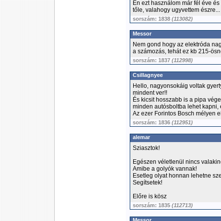
Én ezt használom már fél éve és 
tőle, valahogy ugyvettem észre...
sorszám: 1838
(113082)
Messor
Nem gond hogy az elektróda nagyo
a számozás, tehát ez kb 215-ösn
sorszám: 1837
(112998)
Csillagnyee
Hello, nagyonsokáig voltak gye
mindent ver!!
És kicsit hosszabb is a pipa vége
minden autósboltba lehet kapni, e
Az ezer Forintos Bosch mélyen e
sorszám: 1836
(112951)
alemar
Sziasztok!
Egészen véletlenül nincs valakin
Amibe a golyók vannak!
Esetleg olyat honnan lehetne sz
Segítsetek!
Előre is kösz
sorszám: 1835
(112713)
Messor