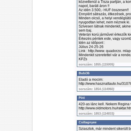
közvetlenül a Tisza partján, a kom
napot, baráti áron !!
Az idén 3.500,- HUF összesen!!
Ennyiért sátrazás, étkezések, pro
Minden olcsó, a helyi vendéglátós
nyugodtan lehet, nem néznek ki.
Szívesen látnak mindenkit, akine
sem baj.
Veterán korú járművel érkezők k
Érkezés péntek este, vagy szomba
Idén az időpont :
Július 24-25-26
Link : http://www. quadorzo. mlap
Mindenkit szeretettel vár a rend
KPZs
sorszám: 1855
(115005)
Bubi36
Eladó a mocim:
http://www.hasznaltauto.hu/31
sorszám: 1854
(114960)
Pöti
420-as lánc kell. Nekem Regina va
http://www.oldmotors.hu/raktar.h
sorszám: 1853
(114833)
Csillagnyee
Sziasztok, már mindent sikerül