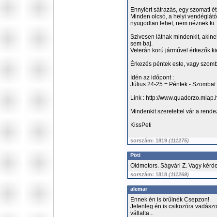
Ennyiért sátrazás, egy szomati é
Minden olcsó, a helyi vendéglátós
nyugodtan lehet, nem néznek ki.
Szivesen látnak mindenkit, akine
sem baj.
Veterán korú járművel érkezők k
Érkezés péntek este, vagy szomba
Idén az időpont :
Július 24-25 = Péntek - Szombat
Link : http://www.quadorzo.mlap.
Mindenkit szeretettel vár a rend
KissPeti
sorszám: 1819
(111275)
Pöti
Oldmotors. Ságvári Z. Vagy kérde
sorszám: 1818
(111269)
alemar
Ennek én is örűlnék Csepzon!
Jelenleg én is csikozóra vadász
vállalta...