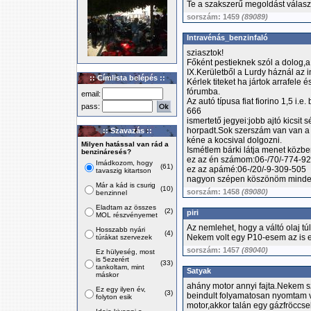
Te a szakszerű megoldást választo
sorszám: 1459
(89089)
Intravénás_benzinfaló
sziasztok!
Főként pestieknek szól a dolog,a
IX.Kerületből a Lurdy háznál az 
:: Címlista belépés ::
Kérlek titeket ha jártok arrafele és
fórumba.
email:
Az autó típusa fiat fiorino 1,5 i
pass:
666
ismertető jegyei:jobb ajtó kicsit 
horpadt.Sok szerszám van van a
:: Szavazás ::
kéne a kocsival dolgozni.
Milyen hatással van rád a
Ismétlem bárki látja menet közbe
benzináresés?
ez az én számom:06-/70/-774-9
Imádkozom, hogy
(61)
ez az apámé:06-/20/-9-309-505
tavaszig kitartson
nagyon szépen köszönöm minden
Már a kád is csurig
(10)
sorszám: 1458
(89080)
benzinnel
Eladtam az összes
(2)
piri
MOL részvényemet
Az nemlehet, hogy a váltó olaj tú
Hosszabb nyári
(4)
Nekem volt egy P10-esem az is ezt 
túrákat szervezek
sorszám: 1457
(89040)
Ez hülyeség, most
is 5ezerért
(33)
tankoltam, mint
Satyak
máskor
ahány motor annyi fajta.Nekem sziv
Ez egy ilyen év,
(3)
beindult folyamatosan nyomtam v
folyton esik
motor,akkor talán egy gázfröccsel