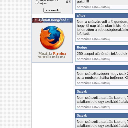
Ideje kivenni a
pokol!!!!
(17)
fojtást!
sorszám: 1456
(89025)
afitos
:: Ajánlott böngésző ::
Nem a csúszás volt a fő gondom,
hogy fél nap állás után is kismé
jellemzően a sebességberakáskor
lefulladt.
sorszám: 1455
(89010)
Rodgo
250 csepel utánöntött fékfedelek
sorszám: 1454
(89009)
ractam
Nem csúszik szépen megy csak 2 
ezt a módszert hátha bejönne. 
sorszám: 1453
(89008)
Satyak
Nem csúszott a parafás kuplung?
csiáltam bele egy czetkáét átalak
sorszám: 1452
(89007)
Satyak
Nem csúszott a parafás kuplung?
csiáltam bele egy czetkáét átalak