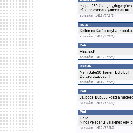
csepel 250 főtengely,dugattyúval
címem:soseband@freemail.hu
sorszám: 1417
(87245)
ractam
Kellemes Karácsonyi Ünnepeket
sorszám: 1416
(87241)
Pöti
Elnézést!
sorszám: 1415
(87126)
Bubi36
Nem Bubu36, hanem BUBI36!!!
De azért szívesen!
sorszám: 1414
(87125)
Pöti
Ja, bocs! Bubu36 köszi a megerős
sorszám: 1413
(87120)
Pöti
Hello!
Nincs véletlenül valakinek egy jó
sorszám: 1412
(87119)