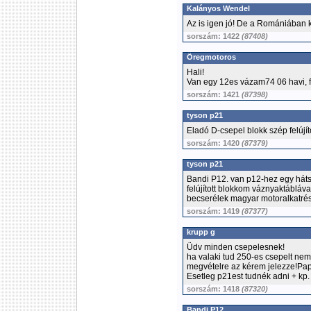
Kalányos Wendel
Az is igen jó! De a Romániában k
sorszám: 1422
(87408)
Öregmotoros
Hali!
Van egy 12es vázam74 06 havi, f
sorszám: 1421
(87398)
tyson p21
Eladó D-csepel blokk szép felújít
sorszám: 1420
(87379)
tyson p21
Bandi P12. van p12-hez egy hát
felújított blokkom váznyaktábláva
becserélek magyar motoralkatrés
sorszám: 1419
(87377)
krupp g
Üdv minden csepelesnek!
ha valaki tud 250-es csepelt nem
megvételre az kérem jelezze!Pap
Esetleg p21est tudnék adni + kp.
sorszám: 1418
(87320)
Bandi P12