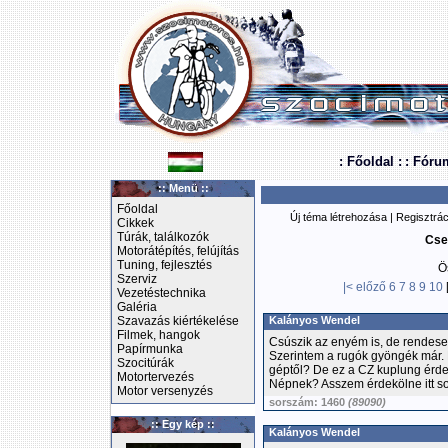
: Főoldal :
: Fóru
:: Menü ::
Főoldal
Új téma létrehozása
|
Regisztrác
Cikkek
Túrák, találkozók
Cse
Motorátépítés, felújítás
Tuning, fejlesztés
Ö
Szerviz
|<
előző
6
7
8
9
10
Vezetéstechnika
Galéria
Szavazás kiértékelése
Kalányos Wendel
Filmek, hangok
Csúszik az enyém is, de rendese
Papírmunka
Szerintem a rugók gyöngék már. 
Szocitúrák
géptől? De ez a CZ kuplung érdeke
Motortervezés
Népnek? Asszem érdekölne itt so
Motor versenyzés
sorszám: 1460
(89090)
:: Egy kép ::
Kalányos Wendel