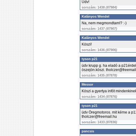
Üdv!
sorszám: 1438
(87984)
Kalányos Wendel
Na, nem megmondtam!? :-)
sorszám: 1437
(87907)
Kalányos Wendel
Köszi!
sorszám: 1436
(87906)
tyson p21
üdv krupp g. ha eladó a p21érdek
öszejön.köszi. tholczer@freemai
sorszám: 1435
(87878)
Messor
Köszi a gyertya infót mindenkinek
sorszám: 1434
(87876)
tyson p21
üdv Öregmotoros. mit kérne a p1
tholczer@freemail.hu
sorszám: 1433
(87836)
pancsis