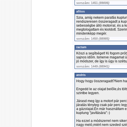
sorszám: 1451
(89006)
afitos
Szia, amíg nekem parafás kuplun
rendszeresen összeragadt a kup
sebességbe álló motorral, és a k
megtologattam és kioldott. Szeri
mindenképp megér.
sorszám: 1450
(88985)
ractam
Köszi a segítséget! Ki fogom pró
sajnos időm. Ismerve magamat 
jó módszer, de így is úgy is szét
sorszám: 1449
(88941)
andris
Hogy hogy összeragadt?Nem ha
Engedd le az olajat belőle,és töl
szintbe legyen.
Járasd meg így a motort pár perc
járatás tényleg csak pár perc le
a gázolajat.Én már használtam e
kuplung "javítására":-)
Ha ezzel a módszerrel nem siker
nagy meló,miért nem szeded szét