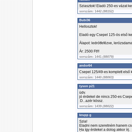
Sziasztok! Eladó 250-es vázat ker
sorszám: 1442
(88152)
Bubi36
Hellosztok!
Eladó egy Csepel 125-ös első ker
Álapot: ledrótfefézve, lerózsdama
Ár: 2500 Ft!!!
sorszám: 1441
(88079)
andor64
Csepel 125/49-es komplett első k
sorszám: 1440
(88063)
tyson p21
üdv.
jó érdekel de nincs 250-es Csep
:D...azér kössz.
sorszám: 1439
(88022)
krupp g
Szia!
Eladni nem szeretném hanem cse
Ha így érdekel a dolog akkor írj.