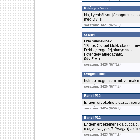
Kalányos Wendel
Na, ilyenből van jómagamnak is e
meg DV is.
sorszám: 1427
(87615)
csaner
Üdv mindekinek!!
125-ös Csepel blokk eladó,hiány
Deklik,hengerfej,hiányoznak
Főtengely átforgatható.
üdv:Ervin
sorszám: 1426
(87452)
Öregmotoros
holnap megnézem mik vannak még
sorszám: 1425
(87443)
Bandi P12
Engem érdekelne a vázad,meg am
sorszám: 1424
(87442)
Bandi P12
Engem érdekelnének a cuccaid,
megyei vagyok,Te?Vagy írj a c
sorszám: 1423
(87441)