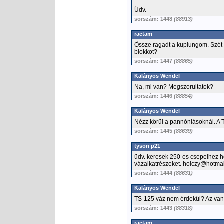
Üdv.
sorszám: 1448
(88913)
ractam
Össze ragadt a kuplungom. Szét
blokkot?
sorszám: 1447
(88865)
Kalányos Wendel
Na, mi van? Megszorultatok?
sorszám: 1446
(88854)
Kalányos Wendel
Nézz körül a pannóniásoknál. A T
sorszám: 1445
(88639)
tyson p21
üdv. keresek 250-es csepelhez hen
vázalkatrészeket. holczy@hotma
sorszám: 1444
(88631)
Kalányos Wendel
TS-125 váz nem érdekül? Az van.
sorszám: 1443
(88318)
ractam