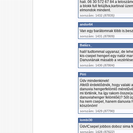
hali. 06 30 572 67 84 a teloszám
a blokk full felújítva,karbival ü
elmondok mindent.
sorszám: 1432
(87835)
andor64
Van egy barátomnak több is.bes
sorszám: 1431
(87809)
Balázs_
hali! tudtommal ugyanaz, de lehe
kis-csepel hengert egy natúr mar
Danuviának másabb a vezérlése ha
sorszám: 1430
(87804)
Pöti
Üdv mindenkinek!
Afelől érdeklődnék, hogy valaki a
danuvia hengerfelömlő méretűvé é
mi történik, ha így rakom össze(a
danuviahenger felömlőé)? Sőt úgy
ha nem csepel, hanem danuvia he
köszönöm!
sorszám: 1429
(87790)
lombi30
Üdv!Csepel jobbos doboz sima fed
sorszám: 1428
(87622)