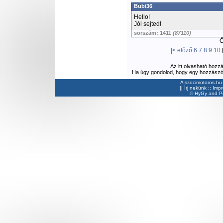
Bubi36
Hello!
Jól sejted!
sorszám: 1411
(87110)
Ös
|<
előző
6
7
8
9
10
Az itt olvasható hozz
Ha úgy gondolod, hogy egy hozzászólás
A szocimotoros.hu 
||
Írj nekünk
::
Imp
©
HyGy
and Pee