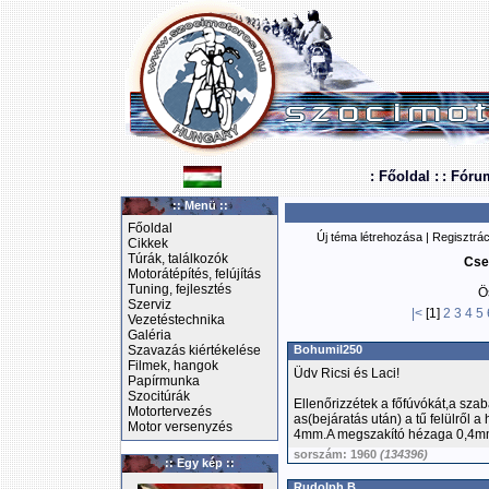
: Főoldal :
: Fóru
:: Menü ::
Főoldal
Új téma létrehozása
|
Regisztrác
Cikkek
Túrák, találkozók
Cse
Motorátépítés, felújítás
Tuning, fejlesztés
Ö
Szerviz
|<
[1]
2
3
4
5
Vezetéstechnika
Galéria
Szavazás kiértékelése
Bohumil250
Filmek, hangok
Üdv Ricsi és Laci!
Papírmunka
Szocitúrák
Ellenőrizzétek a főfúvókát,a szab
Motortervezés
as(bejáratás után) a tű felülről
Motor versenyzés
4mm.A megszakító hézaga 0,4mm,a
sorszám: 1960
(134396)
:: Egy kép ::
Rudolph B