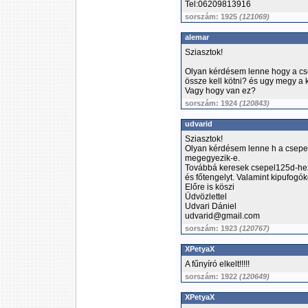
Tel:06209813916
sorszám: 1925
(121069)
alemar
Sziasztok!
Olyan kérdésem lenne hogy a csep
össze kell kötni? és ugy megy a
Vagy hogy van ez?
sorszám: 1924
(120843)
udvarid
Sziasztok!
Olyan kérdésem lenne h a csepel
megegyezik-e.
Továbbá keresek csepel125d-hez h
és főtengelyt. Valamint kipufogó
Előre is köszi
Üdvözlettel
Udvari Dániel
udvarid@gmail.com
sorszám: 1923
(120767)
XPetyaX
A fűnyíró elkelt!!!!!
sorszám: 1922
(120649)
XPetyaX