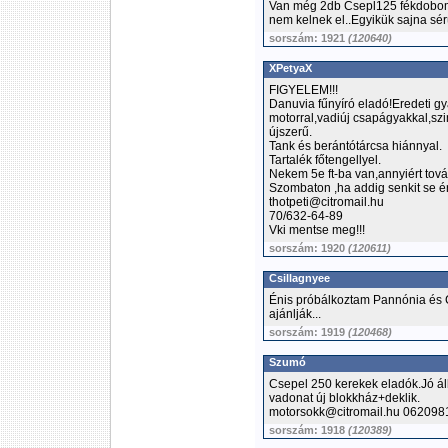
Van még 2db Csepl125 fékdobom i
nem kelnek el..Egyikük sajna sérü
sorszám: 1921
(120640)
XPetyaX
FIGYELEM!!!
Danuvia fűnyíró eladó!Eredeti g
motorral,vadiúj csapágyakkal,sz
újszerű.
Tank és berántótárcsa hiánnyal.
Tartalék főtengellyel.
Nekem 5e ft-ba van,annyiért to
Szombaton ,ha addig senkit se é
thotpeti@citromail.hu
70/632-64-89
Vki mentse meg!!!
sorszám: 1920
(120611)
Csillagnyee
Énis próbálkoztam Pannónia és 
ajánlják...
sorszám: 1919
(120468)
Szumó
Csepel 250 kerekek eladók.Jó ál
vadonat új blokkház+deklik.
motorsokk@citromail.hu 06209
sorszám: 1918
(120389)