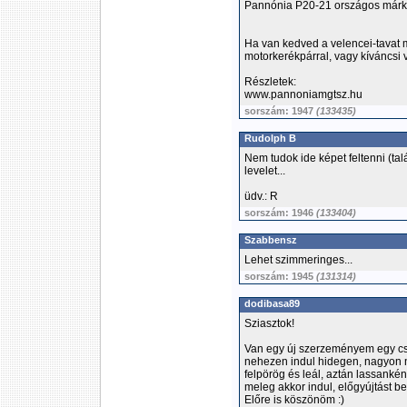
Pannónia P20-21 országos márk
Ha van kedved a velencei-tavat 
motorkerékpárral, vagy kíváncsi 
Részletek:
www.pannoniamgtsz.hu
sorszám: 1947
(133435)
Rudolph B
Nem tudok ide képet feltenni (ta
levelet...
üdv.: R
sorszám: 1946
(133404)
Szabbensz
Lehet szimmeringes...
sorszám: 1945
(131314)
dodibasa89
Sziasztok!
Van egy új szerzeményem egy cse
nehezen indul hidegen, nagyon n
felpörög és leál, aztán lassankén
meleg akkor indul, előgyújtást beá
Előre is köszönöm :)