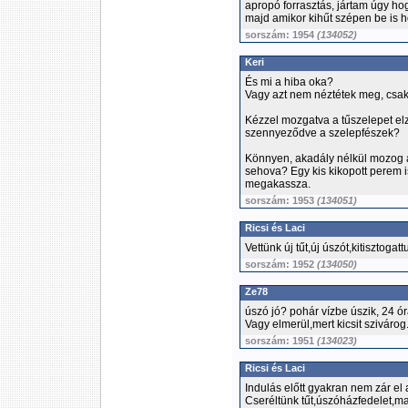
apropó forrasztás, jártam úgy hog
majd amikor kihűt szépen be is h
sorszám: 1954
(134052)
Keri
És mi a hiba oka?
Vagy azt nem néztétek meg, csak 
Kézzel mozgatva a tűszelepet el
szennyeződve a szelepfészek?
Könnyen, akadály nélkül mozog 
sehova? Egy kis kikopott perem i
megakassza.
sorszám: 1953
(134051)
Ricsi és Laci
Vettünk új tűt,új úszót,kitisztoga
sorszám: 1952
(134050)
Ze78
úszó jó? pohár vízbe úszik, 24 ór
Vagy elmerül,mert kicsit szivárog
sorszám: 1951
(134023)
Ricsi és Laci
Indulás előtt gyakran nem zár el 
Cseréltünk tűt,úszóházfedelet,ma