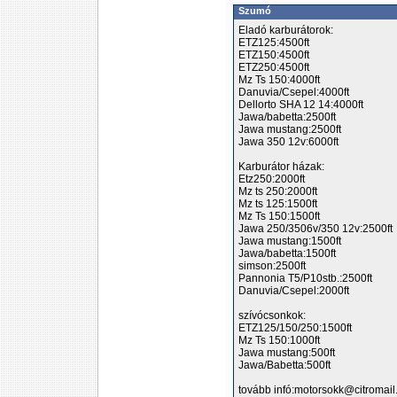
Szumó
Eladó karburátorok:
ETZ125:4500ft
ETZ150:4500ft
ETZ250:4500ft
Mz Ts 150:4000ft
Danuvia/Csepel:4000ft
Dellorto SHA 12 14:4000ft
Jawa/babetta:2500ft
Jawa mustang:2500ft
Jawa 350 12v:6000ft
Karburátor házak:
Etz250:2000ft
Mz ts 250:2000ft
Mz ts 125:1500ft
Mz Ts 150:1500ft
Jawa 250/3506v/350 12v:2500ft
Jawa mustang:1500ft
Jawa/babetta:1500ft
simson:2500ft
Pannonia T5/P10stb.:2500ft
Danuvia/Csepel:2000ft
szívócsonkok:
ETZ125/150/250:1500ft
Mz Ts 150:1000ft
Jawa mustang:500ft
Jawa/Babetta:500ft
tovább infó:motorsokk@citromail