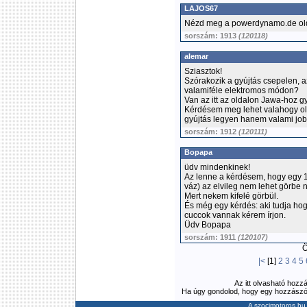
LAJOS67
Nézd meg a powerdynamo.de ol
sorszám: 1913
(120118)
alemar
Sziasztok!
Szórakozik a gyújtás csepelen,
valamiféle elektromos módon?
Van az itt az oldalon Jawa-hoz gy
Kérdésem meg lehet valahogy ol
gyújtás legyen hanem valami j
sorszám: 1912
(120111)
Bopapa
üdv mindenkinek!
Az lenne a kérdésem, hogy egy 1
váz) az elvileg nem lehet görbe
Mert nekem kifelé görbül.
És még egy kérdés: aki tudja ho
cuccok vannak kérem írjon.
Üdv Bopapa
sorszám: 1911
(120107)
Ös
|<
[1]
2
3
4
5
Az itt olvasható hozz
Ha úgy gondolod, hogy egy hozzászólás
A szocimotoros.hu 