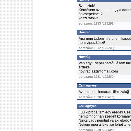
Sziasztok!
Kérdésem az lenne,hogy a danuv
ös csepelével?
köszi ratbike
sorszám: 1933
(123292)
Hóvirág
Árpi nem tudom miért nem kapod+
nem vipes.köszi!
sorszám: 1932
(123243)
Hóvirág
Van egy Csepel hátsóülésem még
érdekel.
hoviraglaszi@gmail.com
sorszám: 1931
(122880)
Csillagnyee
Az emailem lemaradt:filmszak@c
sorszám: 1930
(122610)
Csillagnyee
Fúú kipróbáltam egy eredeti Csep
nemtomhonnan szedett kormányo
Nincs vagy nemtud valaki eladó
Nekem még a féket se lehet telj
sorszám: 1929
(122609)