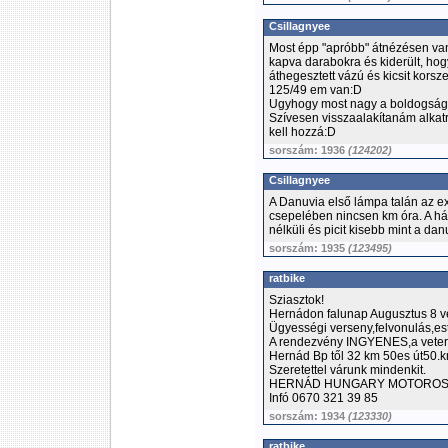
Csillagnyee
Most épp "apróbb" átnézésen van a
kapva darabokra és kiderült, ho
áthegesztett vázú és kicsit kors
125/49 em van:D
Ugyhogy most nagy a boldogság
Szívesen visszaalakítanám alka
kell hozzá:D
sorszám: 1936
(124202)
Csillagnyee
A Danuvia első lámpa talán az e
csepelében nincsen km óra. A h
nélküli és picit kisebb mint a dan
sorszám: 1935
(123495)
ratbike
Sziasztok!
Hernádon falunap Augusztus 8 ve
Ügyességi verseny,felvonulás,es
A rendezvény INGYENES,a veter
Hernád Bp től 32 km 50es út50.
Szeretettel várunk mindenkit.
HERNÁD HUNGARY MOTOROS 
Infó 0670 321 39 85
sorszám: 1934
(123330)
ratbike