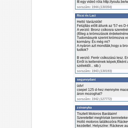
Itt egy videó róla http://youtu.b
sorszám: 1944
(130354)
Ricsi és Laci
Helló Varázslók!
Felújítás előtt állunk az '57-es 
A verzió: Bronz csíkosra szeretné
(főleg a krómozások érdekelnén
Tudomásunk szerint krómozva volt
kormány. És még mi?
A nyáron azt mondták,hogy a bron
tudtok?
B verzió: Ferér csíkozású lesz. E
Erről is kellenének képek,főként 
szélektől... stb.)
sorszám: 1943
(130193)
segyevydani
üdv!
csepel 125 d-hez mennyire macer
áron mozoghat?
sorszám: 1942
(127772)
zsivanyka
Tisztelt Motoros Barátaim!
Szeretettel meghívlak benneteke
Holló motoros találkozóra Ráckev
kezdettel. Helyszíne: Ráckeve a