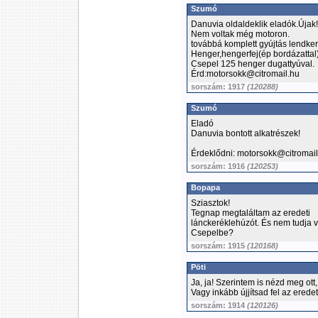
Szumó
Danuvia oldaldeklik eladók.Újak!
Nem voltak még motoron.
továbbá komplett gyújtás lendke
Henger,hengerfej(ép bordázattal
Csepel 125 henger dugattyúval.
Érd:motorsokk@citromail.hu
sorszám: 1917
(120288)
Szumó
Eladó
Danuvia bontott alkatrészek!
Érdeklődni: motorsokk@citromail
sorszám: 1916
(120253)
Bopapa
Sziasztok!
Tegnap megtaláltam az eredeti
lánckeréklehúzót. És nem tudja v
Csepelbe?
sorszám: 1915
(120168)
Pöti
Ja, ja! Szerintem is nézd meg ot
Vagy inkább újjítsad fel az erede
sorszám: 1914
(120126)