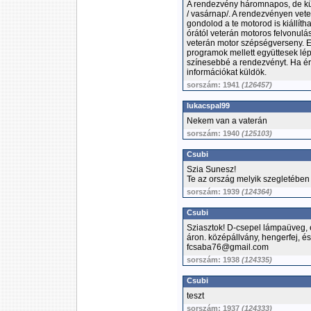
A rendezvény háromnapos, de kü
/ vasárnap/. A rendezvényen veter
gondolod a te motorod is kiállíth
órától veterán motoros felvonulá
veterán motor szépségverseny. Er
programok mellett együttesek lép
színesebbé a rendezvényt. Ha é
információkat küldök.
sorszám: 1941
(126457)
lukacspal99
Nekem van a vaterán
sorszám: 1940
(125103)
Csubi
Szia Sunesz!
Te az ország melyik szegletébe
sorszám: 1939
(124364)
Csubi
Sziasztok! D-csepel lámpaüveg, 
áron. középállvány, hengerfej, és
fcsaba76@gmail.com
sorszám: 1938
(124335)
Csubi
teszt
sorszám: 1937
(124333)