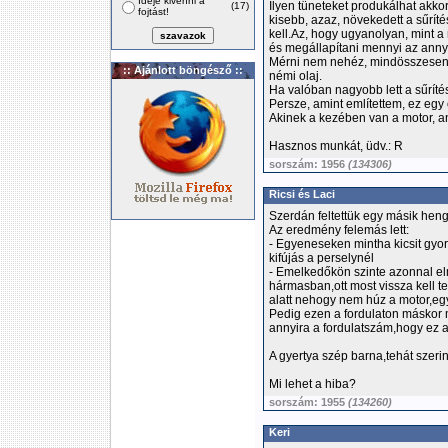
Ideje kivenni a
Ilyen tüneteket produkálhat akkor 
(17)
fojtást!
kisebb, azaz, növekedett a sűrít
kell.Az, hogy ugyanolyan, mint a 
és megállapítani mennyi az anny
Mérni nem nehéz, mindösszesen
:: Ajánlott böngésző ::
némi olaj.
Ha valóban nagyobb lett a sűrítési
Persze, amint említettem, ez egy o
Akinek a kezében van a motor, an
Hasznos munkát, üdv.: R
sorszám: 1956
(134306)
Ricsi és Laci
Szerdán feltettük egy másik heng
Az eredmény felemás lett:
- Egyeneseken mintha kicsit gyo
kifújás a perselynél
- Emelkedőkön szinte azonnal el
hármasban,ott most vissza kell 
alatt nehogy nem húz a motor,eg
Pedig ezen a fordulaton máskor 
annyira a fordulatszám,hogy ez a
A gyertya szép barna,tehát szeri
Mi lehet a hiba?
sorszám: 1955
(134260)
Keri