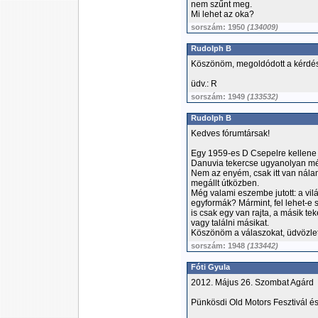
nem szűnt meg.
Mi lehet az oka?
sorszám: 1950
(134009)
Rudolph B
Köszönöm, megoldódott a kérdé
üdv.: R
sorszám: 1949
(133532)
Rudolph B
Kedves fórumtársak!
Egy 1959-es D Csepelre kellene 
Danuvia tekercse ugyanolyan mére
Nem az enyém, csak itt van nálam
megállt útközben.
Még valami eszembe jutott: a vil
egyformák? Mármint, fel lehet-e 
is csak egy van rajta, a másik tek
vagy találni másikat.
Köszönöm a válaszokat, üdvözlet
sorszám: 1948
(133442)
Fóti Gyula
2012. Május 26. Szombat Agárd
Pünkösdi Old Motors Fesztivál é