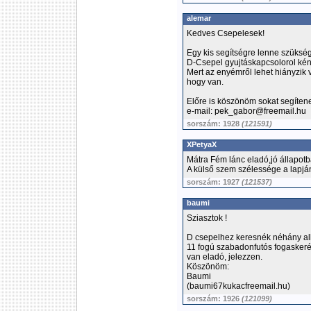
alemar
Kedves Csepelesek!
Egy kis segítségre lenne szüksé
D-Csepel gyujtáskapcsolorol ké
Mert az enyémről lehet hiányzi
hogy van.
Előre is köszönöm sokat segítene
e-mail: pek_gabor@freemail.hu
sorszám: 1928
(121591)
XPetyaX
Mátra Fém lánc eladó,jó állapotb
A külső szem szélessége a lapj
sorszám: 1927
(121537)
baumi
Sziasztok !
D csepelhez keresnék néhány alk
11 fogú szabadonfutós fogaskeré
van eladó, jelezzen.
Köszönöm:
Baumi
(baumi67kukacfreemail.hu)
sorszám: 1926
(121099)