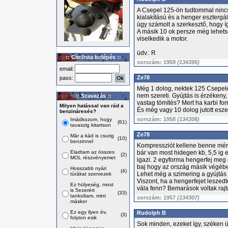
A Csepel 125-ön tudtommal nincs
kialakítású és a henger esztergá
úgy számolt a szerkesztő, hogy így
A másik 10 ok persze még lehets
viselkedik a motor.
üdv.: R
:: Címlista belépés ::
sorszám: 1959
(134395)
email:
Ze78
pass:
Még 1 dolog, nektek 125 Csepele
nem szereti. Gyújtás is érzékeny, 
:: Szavazás ::
vastag tömítés? Mert ha karbi forr
Milyen hatással van rád a
És még vagy 10 dolog jutott esze
benzináresés?
sorszám: 1958
(134308)
Imádkozom, hogy
(61)
tavaszig kitartson
Ze78
Már a kád is csurig
(10)
benzinnel
Kompressziót kellene benne mérn
Eladtam az összes
bár van most hidegen kb, 5,5 ig 
(2)
MOL részvényemet
igazi. 2 egyforma hengerfej meg n
baj hogy az ország másik végéb
Hosszabb nyári
(4)
Lehet még a szimering a gyújtás 
túrákat szervezek
Viszont, ha a hengerfejet leszedté
Ez hülyeség, most
vála fenn? Bemarások voltak raj
is 5ezerért
(33)
tankoltam, mint
sorszám: 1957
(134307)
máskor
Ez egy ilyen év,
Rudolph B
(3)
folyton esik
Sok minden, ezeket így, széken ü