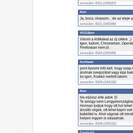
sorszám: 8112
(143167)
Keri
Ja, bocs, olvasom... de az eleje 
sorszám: 8111
(143166)
VGGábor
Várom a kritikákat az új cikkre. ;)
Igen, tudom, Chromeban, Operába
Firefoxban nem jó.
sorszám: 8110
(143165)
hzoltaan
pont ilyesmi infó kell, hogy szag
árulnak üvegszálat vagy épp bakel
és igen, Krakkó mellett lakom.
sorszám: 8109
(143132)
Keri
Ha eljössz érte adok :D
Te amúgy nem Lengyelországban
Honnan tudjuk hogy ott hol lehe
árusító cégek, ott lehet kapni s
bakelitet is. Ahol vágnak ott min
helyen ingyen is odaadnak.
sorszám: 8108
(143131)
Gyula-bá