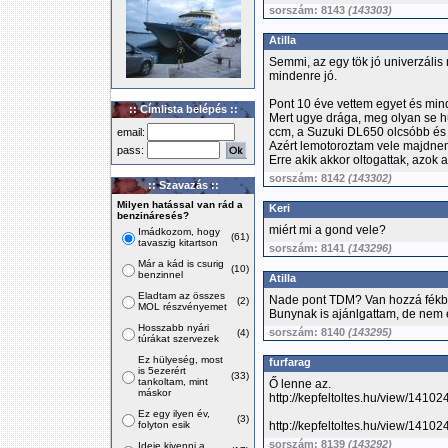
sorszám: 8143
(143303)
Atilla
Semmi, az egy tök jó univerzális 
mindenre jó.
Pont 10 éve vettem egyet és mind
:: Címlista belépés ::
Mert ugye drága, meg olyan se h
ccm, a Suzuki DL650 olcsóbb és 
email:
Azért lemotoroztam vele majdne
pass:
Erre akik akkor oltogattak, azok 
sorszám: 8142
(143302)
:: Szavazás ::
Milyen hatással van rád a
Keri
benzináresés?
miért mi a gond vele?
Imádkozom, hogy
(61)
tavaszig kitartson
sorszám: 8141
(143296)
Már a kád is csurig
(10)
benzinnel
Atilla
Eladtam az összes
Nade pont TDM? Van hozzá fékbe
(2)
MOL részvényemet
Bunynak is ajánlgattam, de nem é
Hosszabb nyári
sorszám: 8140
(143295)
(4)
túrákat szervezek
Ez hülyeség, most
furfarag
is 5ezerért
(33)
tankoltam, mint
Ő lenne az.
máskor
http://kepfeltoltes.hu/view/141
Ez egy ilyen év,
(3)
folyton esik
http://kepfeltoltes.hu/view/141
sorszám: 8139
(143292)
Ideje kivenni a