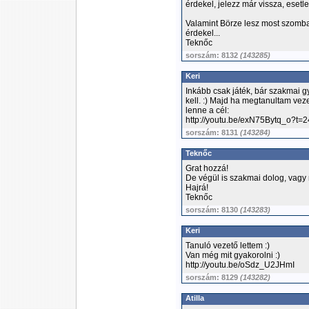
érdekel, jelezz már vissza, esetl
Valamint Börze lesz most szomba
érdekel...
Teknőc
sorszám: 8132
(143285)
Keri
Inkább csak játék, bár szakmai g
kell. :) Majd ha megtanultam vezet
lenne a cél:
http://youtu.be/exN75Bytq_o?t=2
sorszám: 8131
(143284)
Teknőc
Grat hozzá!
De végül is szakmai dolog, vagy 
Hajrá!
Teknőc
sorszám: 8130
(143283)
Keri
Tanuló vezető lettem :)
Van még mit gyakorolni :)
http://youtu.be/oSdz_U2JHmI
sorszám: 8129
(143282)
Atilla