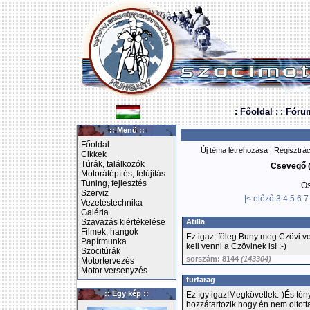
: Főoldal :
: Fóru
:: Menü ::
Főoldal
Új téma létrehozása
|
Regisztrác
Cikkek
Túrák, találkozók
Csevegő (
Motorátépítés, felújítás
Tuning, fejlesztés
Ös
Szerviz
|<
előző
3
4
5
6
7
Vezetéstechnika
Galéria
Szavazás kiértékelése
Atilla
Filmek, hangok
Ez igaz, főleg Buny meg Czövi v
Papírmunka
kell venni a Czövinek is! :-)
Szocitúrák
sorszám: 8144
(143304)
Motortervezés
Motor versenyzés
furfarag
:: Egy kép ::
Ez így igaz!Megkövetlek:-)És tény
hozzátartozik hogy én nem oltotta