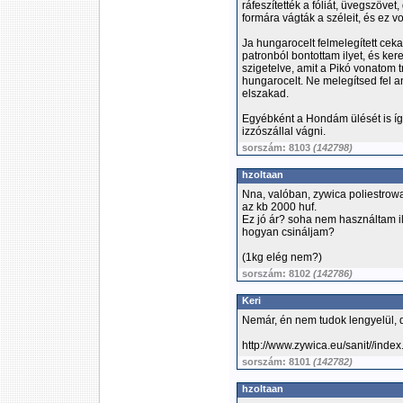
ráfeszítették a fóliát, üvegszöve
formára vágták a széleit, és ez v
Ja hungarocelt felmelegített ceka
patronból bontottam ilyet, és kere
szigetelve, amit a Pikó vonatom 
hungarocelt. Ne melegítsed fel a
elszakad.
Egyébként a Hondám ülését is így 
izzószállal vágni.
sorszám: 8103
(142798)
hzoltaan
Nna, valóban, zywica poliestrowa
az kb 2000 huf.
Ez jó ár? soha nem használtam il
hogyan csináljam?
(1kg elég nem?)
sorszám: 8102
(142786)
Keri
Nemár, én nem tudok lengyelül, de
http://www.zywica.eu/sanit//ind
sorszám: 8101
(142782)
hzoltaan