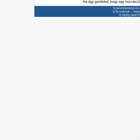
Ha úgy gondolod, hogy egy hozzászólás
A szocimotoros.hu 
||
Írj nekünk
::
Imp
©
HyGy
and Pee