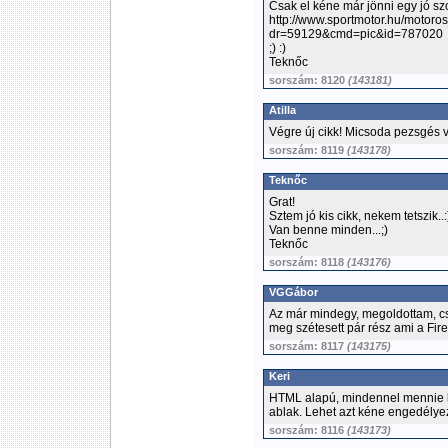
Csak el kéne már jönni egy jó szoci
http://www.sportmotor.hu/motoro
dr=59129&cmd=pic&id=787020
;) :)
Teknőc
sorszám: 8120
(143181)
Atilla
Végre új cikk! Micsoda pezsgés van
sorszám: 8119
(143178)
Teknőc
Grat!
Sztem jó kis cikk, nekem tetszik..:
Van benne minden...;)
Teknőc
sorszám: 8118
(143176)
VGGábor
Az már mindegy, megoldottam, cs
meg szétesett pár rész ami a Fir
sorszám: 8117
(143175)
Keri
HTML alapú, mindennel mennie ké
ablak. Lehet azt kéne engedélye
sorszám: 8116
(143173)