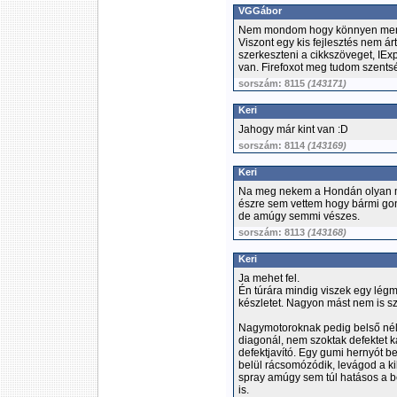
VGGábor
Nem mondom hogy könnyen ment
Viszont egy kis fejlesztés nem á
szerkeszteni a cikkszöveget, IEx
van. Firefoxot meg tudom szentsé
sorszám: 8115
(143171)
Keri
Jahogy már kint van :D
sorszám: 8114
(143169)
Keri
Na meg nekem a Hondán olyan 
észre sem vettem hogy bármi gond
de amúgy semmi vészes.
sorszám: 8113
(143168)
Keri
Ja mehet fel.
Én túrára mindig viszek egy légm
készletet. Nagyon mást nem is s
Nagymotoroknak pedig belső nélk
diagonál, nem szoktak defektet k
defektjavító. Egy gumi hernyót b
belül rácsomózódik, levágod a ki
spray amúgy sem túl hatásos a b
is.