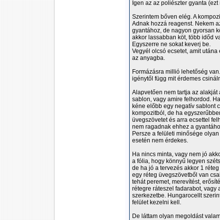
Igen az az poliészter gyanta (ezt
Szerintem bőven elég. A kompoz
Adnak hozzá reagenst. Nekem az
gyantához, de nagyon gyorsan kö
akkor lassabban köt, több időd v
Egyszerre ne sokat keverj be.
Vegyél olcsó ecsetet, amit utána 
az anyagba.
Formázásra millió lehetőség van. 
igénytől függ mit érdemes csináln
Alapvetően nem tartja az alakját 
sablon, vagy amire felhordod. Ha
kéne előbb egy negatív sablont c
kompozitból, de ha egyszerűbben 
üvegszövetet és arra ecsettel fe
nem ragadnak ehhez a gyantához, 
Persze a felületi minősége olyan
esetén nem érdekes.
Ha nincs minta, vagy nem jó akkor
a fólia, hogy könnyű legyen szét
de ha jó a tervezés akkor 1 réteg
egy réteg üvegszövetből van csak
tehát peremet, merevítést, erősít
rétegre ráteszel fadarabot, vagy 
szerkezetbe. Hungarocellt szerint
felület kezelni kell.
De láttam olyan megoldást valam