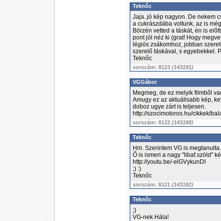
Teknőc
Jaja..jó kép nagyon. De nekem cs
a cukrászdába voltunk, az is még
Börzén vetted a táskát, én is előt
pont jól néz ki (grat! Hogy megve
légiós zsákomhoz, jobban szeretem
szerelő táskával, s egyebekkel. 
Teknőc
sorszám: 8123
(143191)
VGGábor
Megmeg, de ez melyik filmből va
Amugy ez az aktuálisabb kép, ke
doboz ugye zárt is teljesen.
http://szocimotoros.hu/cikkek/ba
sorszám: 8122
(143188)
Teknőc
Hm. Szerintem VG is megtanulta..
Ő is ismeri a nagy "libaf.szöld" ké
http://youtu.be/-elGVykunDI
;) :)
Teknőc
sorszám: 8121
(143182)
Teknőc
;)
VG-nek Hála!