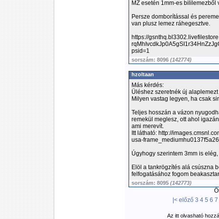
MZ esetén 1mm-es bililemezből v
Persze domborítással és peremez
van plusz lemez ráhegesztve.
https://gsnthq.bl3302.livef
rqMhIvcdkJp0A5gSI1r34HnZzJ
psid=1
sorszám: 8096
(142774)
hzoltaan
Más kérdés:
Üléshez szeretnék új alaplemezt 
Milyen vastag legyen, ha csak s
Teljes hosszán a vázon nyugodh
remekül meglesz, ott ahol igazán
ami merevít.
Itt látható: http://images.cmsnl.
usa-frame_mediumhu0137f5a26
Úgyhogy szerintem 3mm is elég,
Elöl a tankrögzítés alá csúszna b
felfogatásához fogom beakasztan
sorszám: 8095
(142773)
Ös
|<
előző
3
4
5
6
7
Az itt olvasható hozz