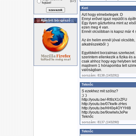
(17)
fojtást!
Keri
Azt hogy elmebetegek :D
Ennyi erővel igazi repülőt is épít
:: Ajánlott böngésző ::
Egy ilyen gázturbina mint az els
ezen meg 4 van.
Ennél olcsóbban is kapsz már 4 s
Az én helim ennél jóval olcsóbb,
alkatrészekből :)
Egyébként borzalmas szerkezet. N
szerintem ellenkezik a fizika és 
csak ahhoz hogy egy helyben leb
majdnem 1 hónapomba telt szimu
valóságban.
sorszám: 8138
(143291)
Teknőc
S ezekhez mit szólsz?
;) :)
http://youtu.be/-Rt9zX1rZFU
http://youtu.be/07kwIk-zHes
http://youtu.be/HH0q4OYYHl8
http://youtu.be/9owlwlxJxPw
Teknőc
sorszám: 8137
(143290)
Teknőc