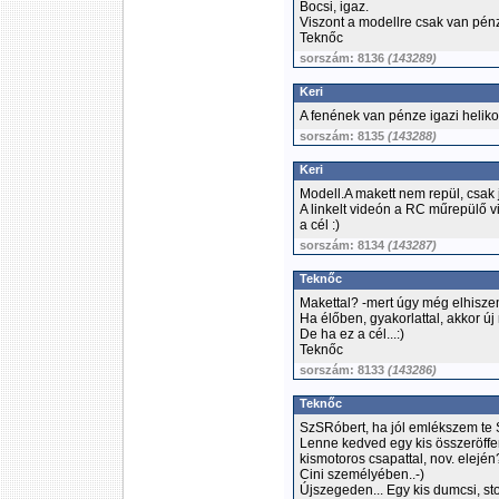
Bocsi, igaz.
Viszont a modellre csak van pén
Teknőc
sorszám: 8136
(143289)
Keri
A fenének van pénze igazi heliko
sorszám: 8135
(143288)
Keri
Modell.A makett nem repül, csak j
A linkelt videón a RC műrepülő vi
a cél :)
sorszám: 8134
(143287)
Teknőc
Makettal? -mert úgy még elhiszem.
Ha élőben, gyakorlattal, akkor új
De ha ez a cél...:)
Teknőc
sorszám: 8133
(143286)
Teknőc
SzSRóbert, ha jól emlékszem te S
Lenne kedved egy kis összeröffe
kismotoros csapattal, nov. elején?
Cini személyében..-)
Újszegeden... Egy kis dumcsi, sto