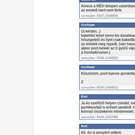
Keress a MÉH telepen valamilyen r
az eredeti mert nem törik.
sorszám: 8107
(143054)
hzoltaan
Új kérdés. ;)
bakelitot lehet venni kis darabb
hőszigetelő és ilyet csak bakelit
az eredeti meg repedt. (van hasonl
akkor pont beleér az 0 gyűrű vája
a hondafórumon.)
sorszám: 8106
(143052)
hzoltaan
Köszönöm, pont ilyenre gondolt
Z
sorszám: 8105
(142831)
Keri
Ja és szellőző helyen csináld, 
gumikesztyű is erősen javallott. H
könnyű összekenni mindenedet 
sorszám: 8104
(142799)
Keri
Kb. én is annyiért vettem.