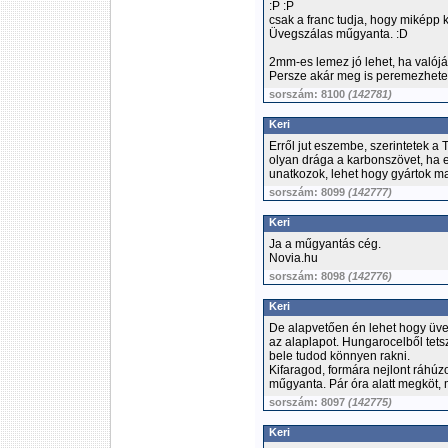
:P :P
csak a franc tudja, hogy miképp 
Üvegszálas műgyanta. :D
2mm-es lemez jó lehet, ha valój
Persze akár meg is peremezhete
sorszám: 8100
(142781)
Keri
Erről jut eszembe, szerintetek a
olyan drága a karbonszövet, ha 
unatkozok, lehet hogy gyártok m
sorszám: 8099
(142777)
Keri
Ja a műgyantás cég.
Novia.hu
sorszám: 8098
(142776)
Keri
De alapvetően én lehet hogy ü
az alaplapot. Hungarocelből tetsz
bele tudod könnyen rakni.
Kifaragod, formára nejlont ráhúz
műgyanta. Pár óra alatt megköt,
sorszám: 8097
(142775)
Keri