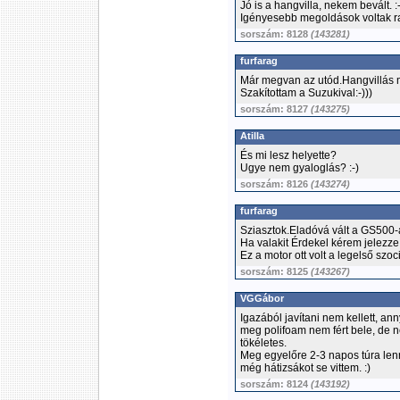
Jó is a hangvilla, nekem bevált. :-
Igényesebb megoldások voltak raj
sorszám: 8128
(143281)
furfarag
Már megvan az utód.Hangvillás 
Szakítottam a Suzukival:-)))
sorszám: 8127
(143275)
Atilla
És mi lesz helyette?
Ugye nem gyaloglás? :-)
sorszám: 8126
(143274)
furfarag
Sziasztok.Eladóvá vált a GS500
Ha valakit Érdekel kérem jelezze
Ez a motor ott volt a legelső szocit
sorszám: 8125
(143267)
VGGábor
Igazából javítani nem kellett, ann
meg polifoam nem fért bele, de n
tökéletes.
Meg egyelőre 2-3 napos túra len
még hátizsákot se vittem. :)
sorszám: 8124
(143192)