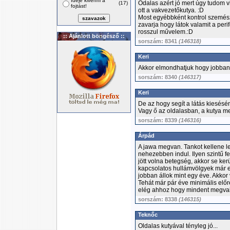
Ideje kivenni a
Odalas azért jó mert úgy tudom vi
(17)
fojtást!
ott a vakvezetőkutya. :D
Most egyébbként kontrol szemésze
zavarja hogy látok valamit a perif
rosszul művelem.:D
:: Ajánlott böngésző ::
sorszám: 8341
(146318)
Keri
Akkor elmondhatjuk hogy jobban 
sorszám: 8340
(146317)
Keri
De az hogy segít a látás kiesésén
Vagy ő az oldalasban, a kutya me
sorszám: 8339
(146316)
Árpád
A jawa megvan. Tankot kellene l
nehezebben indul. Ilyen szintű f
jött volna betegség, akkor se kerü
kapcsolatos hullámvölgyek már e
jobban állok mint egy éve. Akkor 
Tehát már pár éve minimális elő
elég ahhoz hogy mindent megvaló
sorszám: 8338
(146315)
Teknőc
Oldalas kutyával tényleg jó...