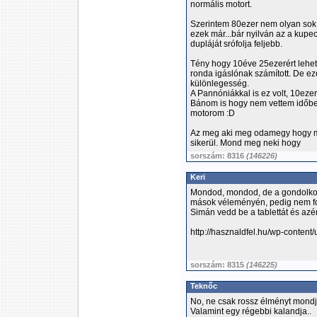
normális motort.
Szerintem 80ezer nem olyan sok 
ezek már...bár nyilván az a kupe
dupláját srófolja feljebb.
Tény hogy 10éve 25ezerért lehetett
ronda igáslónak számított. De e
különlegesség.
A Pannóniákkal is ez volt, 10ezeré
Bánom is hogy nem vettem időben.
motorom :D
Az meg aki meg odamegy hogy maj
sikerül. Mond meg neki hogy
sorszám: 8316
(146226)
Keri
Mondod, mondod, de a gondolkod
mások véleményén, pedig nem fog
Simán vedd be a tablettát és azé
http://hasznaldfel.hu/wp-content
sorszám: 8315
(146225)
Teknőc
No, ne csak rossz élményt mondjak
Valamint egy régebbi kalandja..