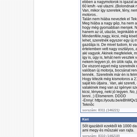
ebben a nagymotorok is igazat a
60 km/h -val utazni..(Bolondnak 
Van, mikor így szeretek, tény, n
motoros..
Talán nem hiába neveztek el Tek
Meg hiába a nagy gép, ha nem a
hogy még gyorsabban menjek. Nek
hanem az út, utazás, leginkább 
Mindenféle,nagy, kicsi, még kiseb
lehet, szeretnék egyszer egy új m
gazdája is. De mivel tudom, ki 
értelemben vett nagy osztályos, 
aki vagyok. Akinek megfelelek, m
így is, úgy is, tehát nem veszte
nekem legyen jó, én ülök rajta,
De viszont egyet még szeretnék 
valóban új motorja, bocsánat r
lennék.. Szeretnék már én is felm
Hogy létezik még kismotoros a 2
saját kis útjaira.. Van, aki szereti
valakinek meg van az igényei sze
kicsi, lényeg, neki jó legyen. N
lenni..:) Elismerem. DDDD
-Ennyi: https://youtu.be/eBhMQ
Teknőc
sorszám: 8311
(146221)
Keri
Sőt igazából ezekből kb 1000 dar
ami megy és műszaki van rajta.
sorszám: 8310
(146218)