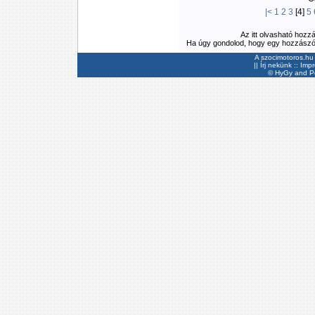
|<
1
2
3
[4]
5
Az itt olvasható hozz
Ha úgy gondolod, hogy egy hozzászólás
A szocimotoros.hu 
||
Írj nekünk
::
Imp
©
HyGy
and Pee