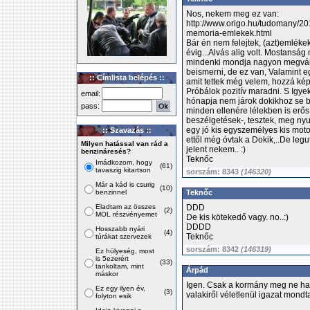
Nos, nekem meg ez van:
http://www.origo.hu/tudomany/2
memoria-emlekek.html
Bár én nem felejtek, (azt)emlék
évig...Alvás alig volt. Mostanság 
mindenki mondja nagyon megvált
beismerni, de ez van, Valamint eg
:: Címlista belépés ::
amit tettek még velem, hozzá kép
Próbálok pozitív maradni. S Igyek
email:
hónapja nem járok dokikhoz se be
pass:
minden ellenére lélekben is erős 
beszélgetések-, tesztek, meg nyu
egy jó kis egyszemélyes kis moto
:: Szavazás ::
ettől még óvtak a Dokik,..De legu
Milyen hatással van rád a
jelent nekem.. :)
benzináresés?
Teknőc
Imádkozom, hogy
(61)
tavaszig kitartson
sorszám: 8343
(146320)
Már a kád is csurig
(10)
benzinnel
Teknőc
Eladtam az összes
DDD
(2)
MOL részvényemet
De kis kötekedő vagy. no..:)
DDDD
Hosszabb nyári
(4)
Teknőc
túrákat szervezek
sorszám: 8342
(146319)
Ez hülyeség, most
is 5ezerért
(33)
tankoltam, mint
Árpád
máskor
Igen. Csak a kormány meg ne hal
Ez egy ilyen év,
(3)
valakiről véletlenül igazat mondt
folyton esik