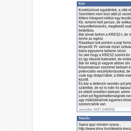
Keri
Konklúzióval egyetértek, a cikk 
Szerintem nem lesz attól jó veze
tölteni hibapont nélkül egy tesztl
Kb. ismerni kell persze, de sokka
helyzetfelismerés, megfelelő reak
betartása.
Bár jónak tartom a KRESZ-t, de m
lenne az egész.
Ráadásul sok ponton a jogi for
tényezőt. Pl. vannak olyan szituá
balra egyszerre kellene nézni.
Az oké hogy a KRESZ szerint én 
és így okozok balesetet, de ember
Bár én elég jó vagyok abban (és
folyamatosan szemmel tartsam é
potenciális veszélyforrásokat, de
csak egy dolgot látok, a többi es
között.
És bár a defenzív vezetés azt je
számítok, de ez is rutin és tapas
és ebből eredően baleset, amire
Lehet ezt figyelmetlenségnek ne
agy működésének egyenes követ
szerencsénk van.
sorszám: 8327
(146303)
Teknőc
Sajna igaz minden szava...
http://www.shox.hu/cikkek/a-kr