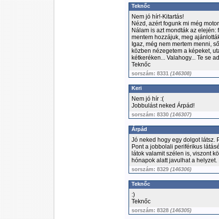
Teknőc
Nem jó hír!-Kitartás!
Nézd, azért fogunk mi még motor
Nálam is azt mondták az elején: f
mentem hozzájuk, meg ajánlották
Igaz, még nem mertem menni, sőt
közben nézegetem a képeket, ut
kétkeréken... Valahogy... Te se ad
Teknőc
sorszám: 8331
(146308)
Keri
Nem jó hír :(
Jobbulást neked Árpád!
sorszám: 8330
(146307)
Árpád
Jó neked hogy egy dolgot látsz. P
Pont a jobbolali periférikus látá
látok valamit szélen is, viszont k
hónapok alatt javulhat a helyze
sorszám: 8329
(146306)
Teknőc
:)
Teknőc
sorszám: 8328
(146305)