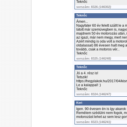
Teknőc
sorszám: 8326
(146302)
Teknőc
Ámen...
Nagyfater 60 év felett szállt le a
látott már szemüvegben is, nagyon
majdnem 50 év motorozás után, i
az igazi, már nem megy, mert nem
Azért mindig is oda volt a motoro
oldalassal) 86 évesen halt meg a
tovább, csak a motoros vér...
Teknőc
sorszám: 8325
(146248)
Teknőc
Jó a 4. rész is!
Tetszik!
https://hegylakok.hu/2017/04/kis
Le a kalappal! :)
Teknőc
sorszám: 8324
(146247)
Keri
Igen. 90 évesen én is így akarok 
Remélem szédülni nem fogok, mer
motorozást lehet az sem lesz go
sorszám: 8323
(146241)