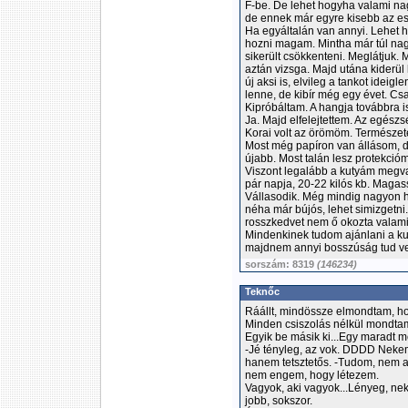
F-be. De lehet hogyha valami na
de ennek már egyre kisebb az e
Ha egyáltalán van annyi. Lehet 
hozni magam. Mintha már túl nag
sikerült csökkenteni. Meglátjuk. 
aztán vizsga. Majd utána kider
új aksi is, elvileg a tankot ideig
lenne, de kibír még egy évet. Csa
Kipróbáltam. A hangja továbbra i
Ja. Majd elfelejtettem. Az egészs
Korai volt az örömöm. Természet
Most még papíron van állásom, d
újabb. Most talán lesz protekcióm
Viszont legalább a kutyám megva
pár napja, 20-22 kilós kb. Maga
Vállasodik. Még mindig nagyon h
néha már bújós, lehet simizgetni
rosszkedvet nem ő okozta valami
Mindenkinek tudom ajánlani a ku
majdnem annyi bosszúság tud vele
sorszám: 8319
(146234)
Teknőc
Ráállt, mindössze elmondtam, ho
Minden csiszolás nélkül mondta
Egyik be másik ki...Egy maradt
-Jé tényleg, az vok. DDDD Nekem
hanem tetsztetős. -Tudom, nem ann
nem engem, hogy létezem.
Vagyok, aki vagyok...Lényeg, nek
jobb, sokszor.