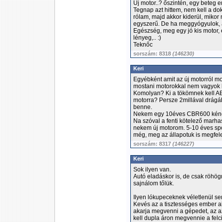
Új motor..? őszintén, egy beteg e
Tegnap azt hittem, nem kell a dok
rólam, majd akkor kiderül, mikor
egyszerű. De ha meggyógyulok, a
Egészség, meg egy jó kis motor, e
lényeg,.. :)
Teknőc
sorszám: 8318
(146230)
Keri
Egyébként amit az új motorról mo
mostani motorokkal nem vagyok 
Komolyan? Ki a tökömnek kell AB
motorra? Persze 2millával drágá
benne.
Nekem egy 10éves CBR600 kéne
Na szóval a fenti kötelező marha
nekem új motorom. 5-10 éves spor
még, meg az állapotuk is megfele
sorszám: 8317
(146227)
Keri
Sok ilyen van.
Autó eladáskor is, de csak röhögn
sajnálom tőlük.
Ilyen lókupeceknek véletlenül 
Kevés az a tisztességes ember 
akarja megvenni a gépedet, az a
kell dupla áron megvennie a felc