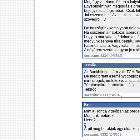
Meg úgy vihetném ölben a kutyát
Egyébbként van megoldás a prob
bejegyzést a jogsimban. Csak feh
Jut eszemmbe... Azt hiszem les
szövegröl. :D
De beszéljünk komolyabb dolgok
Ha összejön a napközis táborozt
Legyen már valami értelme a már
megyünk sehova túra például kiv
hasznosítására. Vagy valami has
A nővérem szerint nagyon jó a t
sorszám: 8334
(146311)
Teknőc
Az Bankhitel reklám volt, TCM Ba
De megtörtént eseményt dolgoz fe
mint öregek, emlékezve a fiatals
Túratársaikra, barátaikra.. ;) :)
Teknőc
sorszám: 8333
(146310)
Keri
Mint a Honda videóban az örege
Menjünk motorozni!
Heee?
:)
Árpit meg berakjuk egy oldalkoc
sorszám: 8332
(146309)