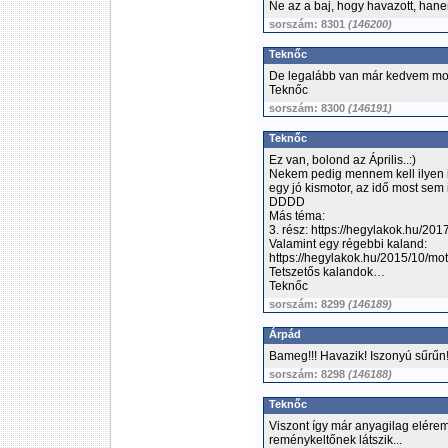
Ne az a baj, hogy havazott, hane
sorszám: 8301
(146200)
Teknőc
De legalább van már kedvem mope
Teknőc
sorszám: 8300
(146191)
Teknőc
Ez van, bolond az Április..:)
Nekem pedig mennem kell ilyen i
egy jó kismotor, az idő most sem i
DDDD
Más téma:
3. rész: https://hegylakok.hu/20
Valamint egy régebbi kaland:
https://hegylakok.hu/2015/10/mot
Tetszetős kalandok…
Teknőc
sorszám: 8299
(146189)
Árpád
Bameg!!! Havazik! Iszonyú sűrűn
sorszám: 8298
(146188)
Teknőc
Viszont így már anyagilag elérem 
reménykeltőnek látszik...