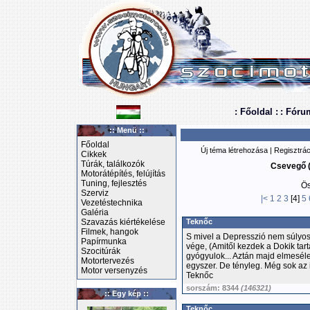
: Főoldal :
: Fóru
:: Menü ::
Főoldal
Új téma létrehozása
|
Regisztrác
Cikkek
Túrák, találkozók
Csevegő (
Motorátépítés, felújítás
Tuning, fejlesztés
Ös
Szerviz
|<
1
2
3
[4]
5
Vezetéstechnika
Galéria
Szavazás kiértékelése
Teknőc
Filmek, hangok
S mivel a Depresszió nem súlyosb
Papírmunka
vége, (Amitől kezdek a Dokik tart
Szocitúrák
gyógyulok... Aztán majd elmesélem
Motortervezés
egyszer. De tényleg. Még sok az 
Motor versenyzés
Teknőc
sorszám: 8344
(146321)
:: Egy kép ::
Teknőc