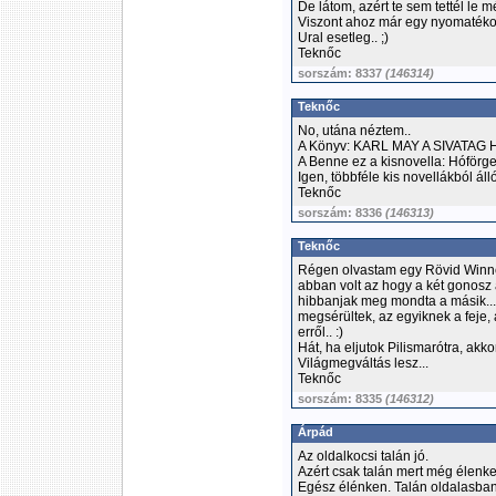
De látom, azért te sem tettél le mé
Viszont ahoz már egy nyomatéko
Ural esetleg.. ;)
Teknőc
sorszám: 8337
(146314)
Teknőc
No, utána néztem..
A Könyv: KARL MAY A SIVATAG
A Benne ez a kisnovella: Hóförge
Igen, többféle kis novellákból álló 
Teknőc
sorszám: 8336
(146313)
Teknőc
Régen olvastam egy Rövid Winnet
abban volt az hogy a két gonosz 
hibbanjak meg mondta a másik... Jö
megsérültek, az egyiknek a feje,
erről.. :)
Hát, ha eljutok Pilismarótra, ak
Világmegváltás lesz...
Teknőc
sorszám: 8335
(146312)
Árpád
Az oldalkocsi talán jó.
Azért csak talán mert még élenke
Egész élénken. Talán oldalasban