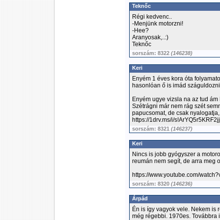
Teknőc
Régi kedvenc..
-Menjünk motorzni!
-Hee?
Aranyosak,..:)
Teknőc
sorszám: 8322
(146238)
Keri
Enyém 1 éves kora óta folyamato
hasonlóan ő is imád száguldozni 
Enyém ugye vizsla na az tud ám hí
Szétrágni már nem rág szét semmi
papucsomat, de csak nyalogatja,
https://1drv.ms/i/s!ArYQ5r5KRF
sorszám: 8321
(146237)
Keri
Nincs is jobb gyógyszer a motoro
reumán nem segít, de arra meg ot
https://www.youtube.com/watc
sorszám: 8320
(146236)
Árpád
Én is így vagyok vele. Nekem is
még régebbi. 1970es. Továbbra 