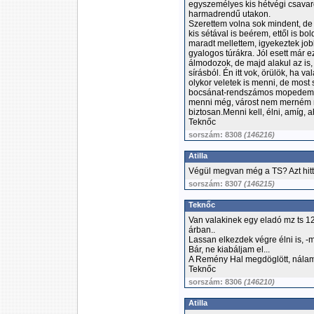
egyszemélyes kis hétvégi csava
harmadrendű utakon.
Szerettem volna sok mindent, d
kis sétával is beérem, ettől is bo
maradt mellettem, igyekeztek jobb
gyalogos túrákra. Jól esett már e
álmodozok, de majd alakul az is,
sírásból. Én itt vok, örülök, ha val
olykor veletek is menni, de most
bocsánat-rendszámos mopedem-v
menni még, várost nem merném m
biztosan.Menni kell, élni, amíg, a
Teknőc
sorszám: 8308
(146216)
Atilla
Végül megvan még a TS? Azt hit
sorszám: 8307
(146215)
Teknőc
Van valakinek egy eladó mz ts 12
árban..
Lassan elkezdek végre élni is, -m
Bár, ne kiabáljam el...
A Remény Hal megdöglött, nálam 
Teknőc
sorszám: 8306
(146210)
Atilla