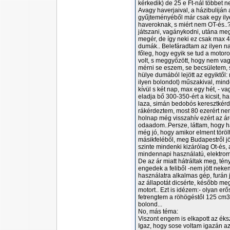
kérkedik) de 25 e Ft-nál többet n
Avagy haverjaival, a házibuliján
gyűjteményéből már csak egy ilye
haveroknak, s miért nem OT-és..?
játszani, vagánykodni, utána meg
megér, de így neki ez csak max 4
dumák.. Belefáradtam az ilyen 
főleg, hogy egyik se tud a motoro
volt, s meggyőzött, hogy nem va
mérni se eszem, se becsületem, 
hülye dumából lejött az egyiktől: 
ilyen bolondot) műszakival, mind
kívül s két nap, max egy hét, - v
eladja bő 300-350-ért a kicsit, h
laza, simán bedobós keresztkérdés
rákérdeztem, most 80 ezerért ne
holnap még visszahív ezért az ár
odaadom..Persze, láttam, hogy ha
még jó, hogy amikor elment töröl
másikfeléből, meg Budapestről jö
szinte mindenki kizárólag Ot-és, 
mindennapi használatú, elektromos 
De az ár miatt hátráltak meg, té
engedek a feliből -nem jött neke
használatra alkalmas gép, furán 
az állapotát dicsérte, később me
motort.. Ezt is idézem:- olyan er
fetrengtem a röhögéstől 125 cm3 
bolond...
No, más téma:
Viszont engem is elkapott az éks
Igaz, hogy sose voltam igazán a