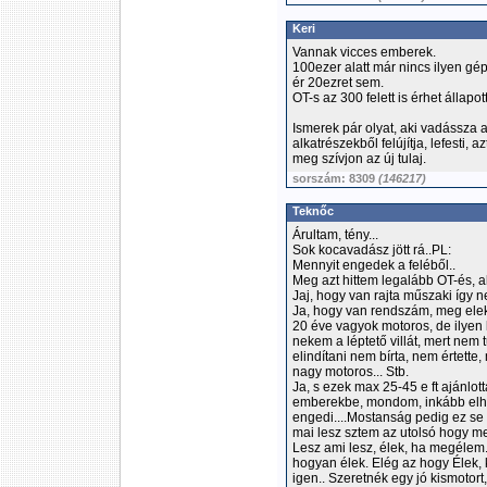
Keri
Vannak vicces emberek.
100ezer alatt már nincs ilyen gé
ér 20ezret sem.
OT-s az 300 felett is érhet állapo
Ismerek pár olyat, aki vadássza a
alkatrészekből felújítja, lefesti,
meg szívjon az új tulaj.
sorszám: 8309
(146217)
Teknőc
Árultam, tény...
Sok kocavadász jött rá..PL:
Mennyit engedek a feléből..
Meg azt hittem legalább OT-és, ak
Jaj, hogy van rajta műszaki így n
Ja, hogy van rendszám, meg ele
20 éve vagyok motoros, de ilyen
nekem a léptető villát, mert nem 
elindítani nem bírta, nem értette,
nagy motoros... Stb.
Ja, s ezek max 25-45 e ft ajánlott
emberekbe, mondom, inkább elh
engedi....Mostanság pedig ez se
mai lesz sztem az utolsó hogy m
Lesz ami lesz, élek, ha megélem
hogyan élek. Elég az hogy Élek, 
igen.. Szeretnék egy jó kismotort,