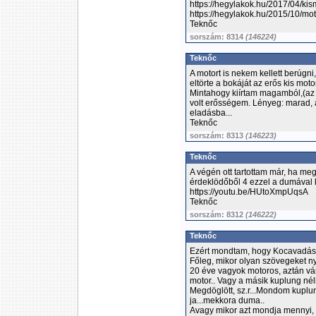
https://hegylakok.hu/2017/04/kis
https://hegylakok.hu/2015/10/mot
Teknőc
sorszám: 8314
(146224)
Teknőc
A motort is nekem kellett berúgn
eltörte a bokáját az erős kis mo
Mintahogy kiírtam magamból,(az i
volt erősségem. Lényeg: marad,
eladásba...
Teknőc
sorszám: 8313
(146223)
Teknőc
A végén ott tartottam már, ha me
érdeklödőből 4 ezzel a dumával k
https://youtu.be/HUtoXmpUqsA
Teknőc
sorszám: 8312
(146222)
Teknőc
Ezért mondtam, hogy Kocavadás
Főleg, mikor olyan szövegeket n
20 éve vagyok motoros, aztán vá
motor.. Vagy a másik kuplung nél
Megdöglött, sz.r...Mondom kuplun
ja...mekkora duma..
Avagy mikor azt mondja mennyi,