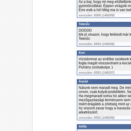
Az a baj, hogy mi meg elültettün
gyümölcsfákat. Éppen virágzik m
Erre esik a hó! Még ma is van belő
sorszám: 8305
(146209)
Teknőc
DDDDD
tök jó olvasni, hogy feléledt már kic
Teknőc
sorszám: 8304
(146208)
Keri
Vizslámmal az erdőbe szoktunk kij
fogta magát visszarohant a kocs
Puhány szobakutya :)
sorszám: 8303
(146207)
Árpád
Nálunk nem maradt meg. De mind
orrom, csak kutyát pisikéltetni. S
Ha megmaradt volna hó akkor sem
mezőgazdasági terményem sem fag
miért drágább a zöldség mint az 
Az viszont zavar hogy a havazás
alkatrészért.
sorszám: 8302
(146205)
Atilla