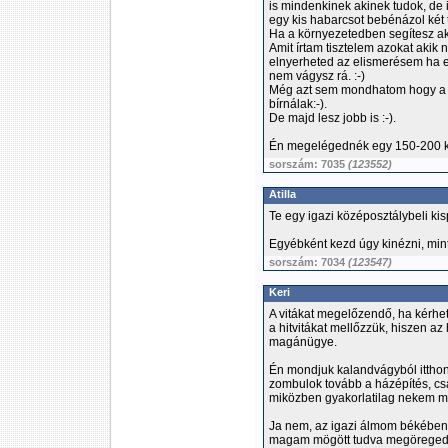
is mindenkinek akinek tudok, de
egy kis habarcsot bebénázol két t
Ha a környezetedben segítesz akk
Amit írtam tisztelem azokat akik 
elnyerheted az elismerésem ha 
nem vágysz rá. :-)
Még azt sem mondhatom hogy a m
bírnálak:-).
De majd lesz jobb is :-).
Én megelégednék egy 150-200 km
sorszám: 7035
(123552)
Atilla
Te egy igazi középosztálybeli kis
Egyébként kezd úgy kinézni, min
sorszám: 7034
(123547)
Keri
A vitákat megelőzendő, ha kérhet
a hitvitákat mellőzzük, hiszen a
magánügye.
Én mondjuk kalandvágyból itthon
zombulok tovább a házépítés, csal
miközben gyakorlatilag nekem mi
Ja nem, az igazi álmom békében 
magam mögött tudva megöreged