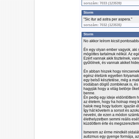
sorszám: 7033
(123539)
Storm
"Sic itur ad astra per aspera."
sorszám: 7032
(123535)
Storm
No akkor leírom kicsit pontosabb
Én egy olyan ember vagyok, aki s
mögöttes tartalmuk nélkül. Az eg
Ezért vannak akik tisztelnek, va
gyűlölnek, és vannak akiket hid
Én abban hiszek hogy nincsenek 
egész életünk egyetlen folyamat
egy belső késztetése, még a mat
irodában döglő zombiknak is, és 
hagyják hogy a világ betörje ők
benne.
Én pedig egy ideje eldöntöttem 
az életem, hogy ha holnap meg k
halok meg hogy tudom: igazán él
Így hát követem a sorsot és azoka
nevetni, de ezen a módon számta
élethelyzetben semmi reális esél
küzdöttem érte és megszereztem
Ismerem az érme mindkét oldalát
autizmus egy gyenge formája, az