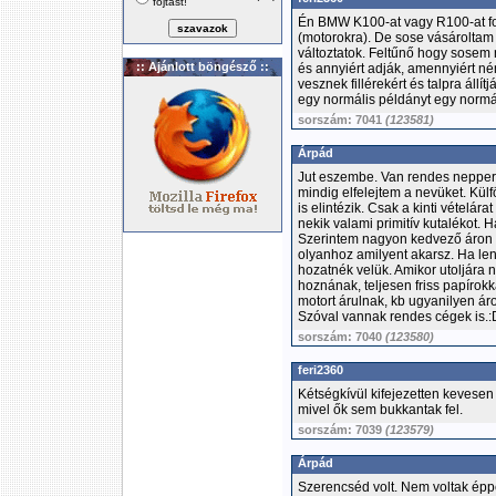
fojtást!
Én BMW K100-at vagy R100-at fog
(motorokra). De sose vásároltam 
változtatok. Feltűnő hogy sosem 
:: Ajánlott böngésző ::
és annyiért adják, amennyiért né
vesznek fillérekért és talpra áll
egy normális példányt egy normál
sorszám: 7041
(123581)
Árpád
Jut eszembe. Van rendes nepper 
mindig elfelejtem a nevüket. Külf
is elintézik. Csak a kinti vételárat
nekik valami primitív kutalékot. 
Szerintem nagyon kedvező áron l
olyanhoz amilyent akarsz. Ha l
hozatnék velük. Amikor utoljára 
hoznának, teljesen friss papírokk
motort árulnak, kb ugyanilyen á
Szóval vannak rendes cégek is.:
sorszám: 7040
(123580)
feri2360
Kétségkívül kifejezetten kevesen
mivel ők sem bukkantak fel.
sorszám: 7039
(123579)
Árpád
Szerencséd volt. Nem voltak éppe