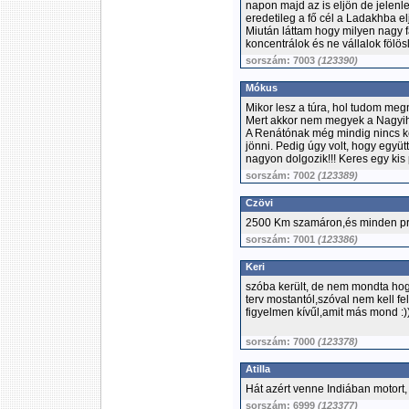
napon majd az is eljön de jelen
eredetileg a fő cél a Ladakhba el
Miután láttam hogy milyen nagy fa
koncentrálok és ne vállalok fölös
sorszám: 7003
(123390)
Mókus
Mikor lesz a túra, hol tudom me
Mert akkor nem megyek a Nagyih
A Renátónak még mindig nincs ké
jönni. Pedig úgy volt, hogy együ
nagyon dolgozik!!! Keres egy kis
sorszám: 7002
(123389)
Czövi
2500 Km szamáron,és minden pr
sorszám: 7001
(123386)
Keri
szóba került, de nem mondta hog
terv mostantól,szóval nem kell fe
figyelmen kívűl,amit más mond :)
sorszám: 7000
(123378)
Atilla
Hát azért venne Indiában motort,
sorszám: 6999
(123377)