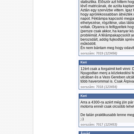
statisztika. Először azt hittem h
lévő matricának, de azóta kaptam
Aztán egy szervízbe vittem. Igaz
hogy aprólékossabban átnézték mi
napot. Féklámpa kapcsoló megja
elhelyezése, rögzítése, utas láb
voltak. Olyanra is felfigyeltek h
(persze csak akkor, ha kanyar kö
problémát. A félámpakapcsolót a
berozsdált, addig fujkodták spr
működött.
Én nem bántam meg hogy odavit
sorszám: 7019
(123456)
Keri
12ért csak a forgalmit kell vinni :
Nyugodtan menj a közlekedési fe
utcában és a Vass Gereben utcá
több haverommal is. Csak Árpival 
sorszám: 7018
(123454)
Keri
Arra a 4300-ra azért még jön pár 
motorra ennél csak olcsóbb lehet
De talán praktikusabb lenne megn
;-)
sorszám: 7017
(123453)
Árpád