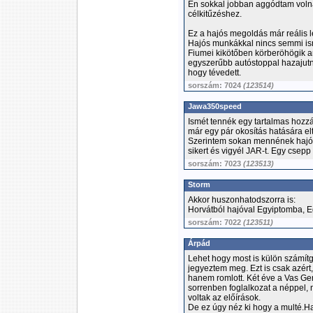
Én sokkal jobban aggódtam volna
célkitűzéshez.
Ez a hajós megoldás már reális l
Hajós munkákkal nincs semmi ism
Fiumei kikötőben körberöhögik a
egyszerűbb autóstoppal hazajut
hogy tévedett.
sorszám: 7024
(123514)
Jawa350speed
Ismét tennék egy tartalmas hozzá
már egy pár okosítás hatására elt
Szerintem sokan mennének hajóút
sikert és vigyél JAR-t. Egy csepp 
sorszám: 7023
(123513)
Storm
Akkor huszonhatodszorra is:
Horvátból hajóval Egyiptomba, Eg
sorszám: 7022
(123511)
Árpád
Lehet hogy most is külön számítg
jegyeztem meg. Ezt is csak azért,
hanem romlott. Két éve a Vas G
sorrenben foglalkozat a néppel,
voltak az előírások.
De ez úgy néz ki hogy a multé.Ha