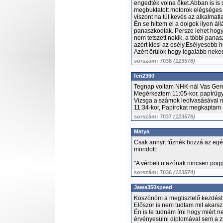
engedték volna őket.Abban is is
megbuktatott motorok elégséges 
viszont ha túl kevés az alkalmat
Én se hittem el a dolgok ilyen á
panaszkodtak. Persze lehet hog
nem tetszett nekik, a többi pana
azért kicsi az esély.Esélyesebb h
Azért örülök hogy legalább neked i
sorszám: 7038
(123578)
feri2360
Tegnap voltam NHK-nál Vas Gere
Megérkeztem 11:05-kor, papírügy
Vizsga a számok leolvasásával m
11:34-kor, Papírokat megkaptam 
sorszám: 7037
(123576)
Matya
Csak annyit fűznék hozzá az egé
mondott:
"A vérbeli utazónak nincsen pog
sorszám: 7036
(123574)
Jawa350speed
Köszönöm a megtisztelő kezdést
Először is nem tudtam mit akarsz
Én is le tudnám írni hogy miért
érvényesülni diplomával sem a 