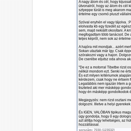
A nagy álom és cél, hogy kijussa
útvonalról, hogy az álom és cél ki
sztyeppe túrát is meg akarom maj
értelme egy csomó pluszt vállaln
Szóval enyhén el vagy tájolva. 
elolvasta kb egy tizedét az egé
sem, majd nekiállt okosítani. A k
megfogadtam több tanácsot. De 
teljes képről, nem sok az értelme.
A hajóra mit mondjak... azért mert
Sokan utaztak már így. Csak épp
szórakozni vagy a hajon. Dolgoz
De cserébe eljutsz oda ahova aka
"De ez a motorral Tibetbe rizst o
nélkül mondom ezt. Senki ne értse
És ezt milyen kritériumok alapjá
kérdezem, csak hogy ne értsem fé
Legalábbis nem igazán lrtem a 
tiszteled aki mer másképp gondo
hogy én másképp gondolkodok é
Megjegyzés: nem rizst osztani m
dolgozni. Illetve a helyi gyereke
És IGEN, VALÓBAN tipikus magyar
úgy gondolja, hogy ő egy dologr
azt állítja hogy lehetséges, az h
hozzállással.
sorszám: 7030
(123532)