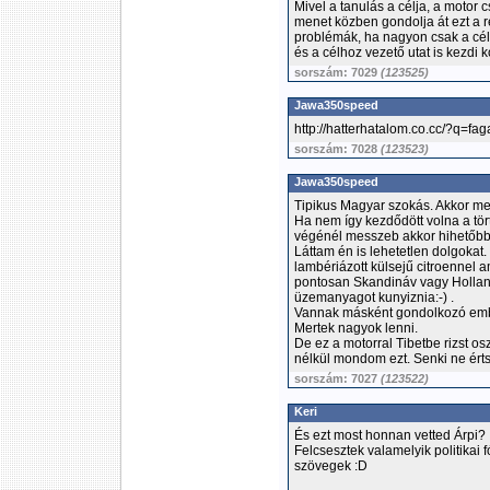
Mivel a tanulás a célja, a motor 
menet közben gondolja át ezt a 
problémák, ha nagyon csak a cél
és a célhoz vezető utat is kezdi 
sorszám: 7029
(123525)
Jawa350speed
http://hatterhatalom.co.cc/?q=fa
sorszám: 7028
(123523)
Jawa350speed
Tipikus Magyar szokás. Akkor me
Ha nem így kezdődött volna a tö
végénél messzeb akkor hihetőbb l
Láttam én is lehetetlen dolgokat.
lambériázott külsejű citroennel am
pontosan Skandináv vagy Holland 
üzemanyagot kunyiznia:-) .
Vannak másként gondolkozó embere
Mertek nagyok lenni.
De ez a motorral Tibetbe rizst o
nélkül mondom ezt. Senki ne érts
sorszám: 7027
(123522)
Keri
És ezt most honnan vetted Árpi?
Felcsesztek valamelyik politikai
szövegek :D