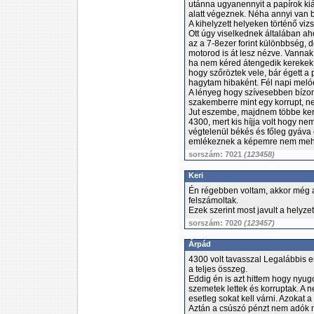
utánna ugyanennyit a papírok kiá
alatt végeznek. Néha annyi van b
A kihelyzett helyeken történő vi
Ott úgy viselkednek általában aho
az a 7-8ezer forint különbbség,
motorod is át lesz nézve. Vannak
ha nem kéred átengedik kerekek n
hogy szőröztek vele, bár égett a
hagytam hibaként. Fél napi melóé
A lényeg hogy szívesebben bízo
szakemberre mint egy korrupt, n
Jut eszembe, majdnem többe ker
4300, mert kis híjja volt hogy nem 
végtelenül békés és főleg gyáv
emlékeznek a képemre nem mehe
sorszám: 7021
(123458)
Keri
Én régebben voltam, akkor még a
felszámoltak.
Ezek szerint most javult a helyzet
sorszám: 7020
(123457)
Árpád
4300 volt tavasszal Legalábbis en
a teljes összeg.
Eddig én is azt hittem hogy nyug
szemetek lettek és korruptak. A n
esetleg sokat kell várni. Azokat 
Aztán a csúszó pénzt nem adók 