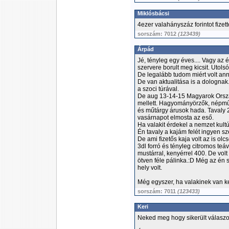
Miklósbácsi
4ezer valahányszáz forintot fizet
sorszám: 7012
(123439)
Árpád
Jé, tényleg egy éves.... Vagy az
szervere borult meg kicsit. Utolsó
De legalább tudom miért volt ann
De van aktualitása is a dolognak
a szoci túrával.
De aug 13-14-15 Magyarok Orszá
mellett. Hagyományörzők, népműv
és műtárgy árusok hada. Tavaly 
vasárnapot elmosta az eső.
Ha valakit érdekel a nemzet kultúr
Én tavaly a kajám felét ingyen s
De ami fizetős kaja volt az is olc
3dl forró és tényleg citromos teáv
mustárral, kenyérrel 400. De volt
ötven féle pálinka.:D Még az én 
hely volt.
Még egyszer, ha valakinek van ke
sorszám: 7011
(123433)
Keri
Neked meg hogy sikerült válaszo