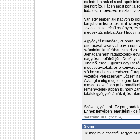
és indulhatnak el a csillagok fel
sorsfordító. Hát én most pont a 
tudatosan, tervezve, részben vis
Van egy ember, aki nagyon jó gond
tán jobban tisztelitek mint az en
"Az Alkimista" című regényét, és 
megyek Zanglába: Azért hogy ma
A gyógyítást illetően, valóban, s
energiával, avagy ahogy a népnye
számtalan kultúrában ismert volt 
Jómagam nem ragaszkodok egyik 
nagyrészt belülről jön. De tény 
Tibetből ered. Egyszer egy utaz
meggyógyították, és ő könyörgött
s ő hozta el ezt a rendszert Eu
vezetője Petrezselyem József, ha r
A Zanglai útig még fel fogom ke
második avatáson (a harmadiktól
reménykedek abban is, hogy Zan
találok gyógyító lámákat, és talá
Szóval így állunk. Ez pár gondola
Ennek fényében lehet ítélni - de
sorszám: 7031
(123534)
Storm
Te meg mi a szöszről zagyválsz it