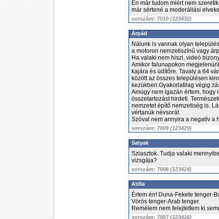
Én már tudom miért nem szeretik
már sértené a moderállási elveket
sorszám: 7010
(123432)
Árpád
Nálunk is vannak olyan települé
a motoron nemzetiszínű vagy ár
Ha valaki nem hiszi, videó bizony
Amikor falunapokon megjelenünk
kajára és üdítőre. Tavaly a 64 
között az összes településen ki
kezükben.Gyakorlatilag végig zás
Amúgy nem igazán értem, hogy l
összetartozást hirdeti. Természe
nemzetet építő nemzetiség is. Lá
vértanúk névsorát.
Szóval nem annyira a negatív a he
sorszám: 7009
(123429)
Satyak
Sziasztok. Tudja valaki mennyib
vizsgája?
sorszám: 7008
(123424)
Atilla
Értem én! Duna-Fekete tenger-Bo
Vörös tenger-Arab tenger.
Remélem nem felejtettem ki semm
sorszám: 7007
(123416)