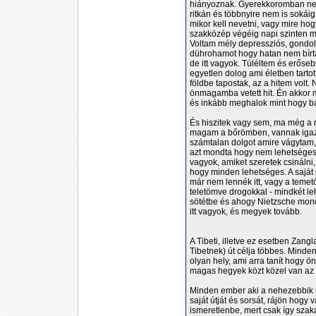
hiányoznak. Gyerekkoromban nem
ritkán és többnyire nem is sokái
mikor kell nevetni, vagy mire hogy
szakközép végéig napi szinten m
Voltam mély depressziós, gondo
dührohamot hogy hatan nem bírta
de itt vagyok. Túléltem és erőse
egyetlen dolog ami életben tartott
földbe tapostak, az a hitem volt.
önmagamba vetett hit. Én akkor 
és inkább meghalok mint hogy bá
És hiszitek vagy sem, ma még a 
magam a bőrömben, vannak igaz 
számtalan dolgot amire vágytam,
azt mondta hogy nem lehetséges
vagyok, amiket szeretek csinálni
hogy minden lehetséges. A saját
már nem lennék itt, vagy a tem
teletömve drogokkal - mindkét l
sötétbe és ahogy Nietzsche mond
itt vagyok, és megyek tovább.
A Tibeti, illetve ez esetben Zan
Tibetnek) út célja többes. Mind
olyan hely, ami arra tanít hogy ön
magas hegyek közt közel van az
Minden ember aki a nehezebbik ut
saját útját és sorsát, rájön hogy 
ismeretlenbe, mert csak így szaka