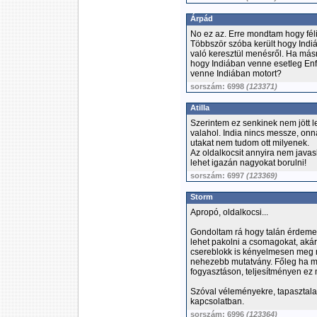
Árpád
No ez az. Erre mondtam hogy féli
Többször szóba került hogy Indi
való keresztül menésről. Ha más
hogy Indiában venne esetleg Enf
venne Indiában motort?
sorszám: 6998
(123371)
Atilla
Szerintem ez senkinek nem jött le
valahol. India nincs messze, on
utakat nem tudom ott milyenek.
Az oldalkocsit annyira nem javasl
lehet igazán nagyokat borulni!
sorszám: 6997
(123369)
Storm
Apropó, oldalkocsi...
Gondoltam rá hogy talán érdeme
lehet pakolni a csomagokat, akár
csereblokk is kényelmesen meg m
nehezebb mutatvány. Főleg ha m
fogyasztáson, teljesítményen ez 
Szóval véleményekre, tapasztalat
kapcsolatban.
sorszám: 6996
(123364)