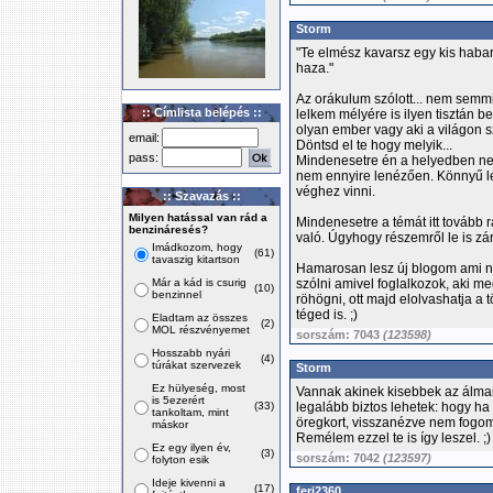
Storm
"Te elmész kavarsz egy kis habar
haza."
Az orákulum szólott... nem semm
:: Címlista belépés ::
lelkem mélyére is ilyen tisztán b
olyan ember vagy aki a világon sz
email:
Döntsd el te hogy melyik...
pass:
Mindenesetre én a helyedben ne
nem ennyire lenézően. Könnyű le
véghez vinni.
:: Szavazás ::
Milyen hatással van rád a
Mindenesetre a témát itt tovább 
benzináresés?
való. Úgyhogy részemről le is zá
Imádkozom, hogy
(61)
tavaszig kitartson
Hamarosan lesz új blogom ami n
Már a kád is csurig
szólni amivel foglalkozok, aki me
(10)
benzinnel
röhögni, ott majd elolvashatja a 
téged is. ;)
Eladtam az összes
(2)
MOL részvényemet
sorszám: 7043
(123598)
Hosszabb nyári
(4)
túrákat szervezek
Storm
Ez hülyeség, most
Vannak akinek kisebbek az álm
is 5ezerért
(33)
legalább biztos lehetek: hogy h
tankoltam, mint
öregkort, visszanézve nem fogom
máskor
Remélem ezzel te is így leszel. ;)
Ez egy ilyen év,
(3)
sorszám: 7042
(123597)
folyton esik
Ideje kivenni a
(17)
feri2360