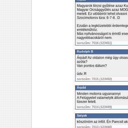
Magyarok törzsi gyűlése azaz Kur
Magyar Orzsággyűlés azaz MOGY
melett. Ez utóbbiról lehet olvasn
Szocimotoros túra: 6-7-8. :D
Ezután a legközelebbi érdemleg
emlékműhöz.
Más nyilvánosságot is érintő es
nagyobbacskáról nem.
sorszám: 7016
(123451)
Rudolph B
Árpád! Az oldalon még úgy olvas
azóta?
Van pontos dátum?
üdv.:R
sorszám: 7015
(123450)
Árpád
Minden motorra ugyanannyi
A Felügyelet valamelyik állomás
tízezer felett.
sorszám: 7014
(123449)
Satyak
köszönöm az infót. Én Pancsit ak
sorszám: 7013
(123448)