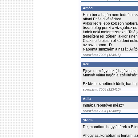
Árpád
Ha a bér a hajón nem fedné a szá
ottani Enfield vásárlást.
Akkor legfeljebb kölcsön motorra
össze elég pénzt a vizsgához és 
tudok neki motort szerezni. Találj
teljesíteni és időben, akkor síne
Csak ne felejtsen el küldeni nek
az asztalomra. :D
Naponta simizném a hasát. Állító
sorszám: 7006
(123415)
Keri
Ejnye nem figyelsz :) hajóval aka
Munkát vállal hajón a szállításért
Ez kivitelezhetőnek tűnik, bár ha
sorszám: 7005
(123410)
Atilla
Indiába repülővel mész?
sorszám: 7004
(123408)
Storm
De, mondtam hogy áttérek a B terv
Ahogy azt korábban is leírtam, a