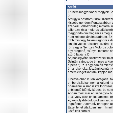
Árpád
Én nem magyarkodni megyek Bösz
:)
Amúgy a bösztörpusztai szervezés
kissebb gondom.Pontossabban azz
szervezi. Valószínüleg motorral
sátorozni és a motoros találkozó
meggondolom magam és mégis o
nem kellene távolmaradnom. Ez 
több mint egy hetem rágódni a d
Ha jön valaki Bösztörpusztára , 
ről, vagy a Nemzeti Motoros poló
egy öregedő, csúnya, motoros na
szúró látvány.:D
Sajnos egyébb szervezések miatt
Szintén sajnos, de én meg a Kur
a pénz.:( Ez is egy adalék miért 
én a rokonokat leszámítva már n
érzem eleget kaptam, kapjon má
Tibet valóban külön kategória. N
emberek.Sokan nem a kaland nag
odamenni. A srác is írta többszö
eltöltendő időhöz képest, és ne
Abban most már én se vagyok bi
oda, vagy csak én tudtam meg em
ki, komolyabb dologról van szó m
legalábbis. Alternatív energián a
Ezzel lehet vitatkozni, nem hin
közé kell sorolni.