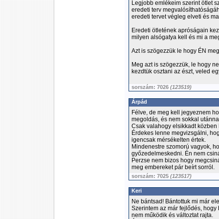
Legjobb emlékeim szerint ötlet sz
eredeti terv megvalósíthatóságáh
eredeti tervet végleg elveti és 
Eredeti ötletének apróságain kezd
milyen alsógatya kell és mi a me
Azt is szögezzük le hogy ÉN meg
Meg azt is szögezzük, le hogy n
kezdtük osztani az észt, veled eg
sorszám: 7026
(123519)
Árpád
Félve, de meg kell jegyeznem ho
megoldás, és nem sokkal utánna e
Csak valahogy elsikkadt közben 
Érdekes lenne megvizsgálni, hogy
igencsak mérsékelten értek.
Mindenestre szomorú vagyok, hogy 
győzedelmeskedni. Én nem csinálo
Perzse nem bizos hogy megcsinálj
meg embereket pár beírt sorról.
sorszám: 7025
(123517)
Keri
Ne bántsad! Bántottuk mi már ele
Szerintem az már fejlődés, hogy 
nem működik és változtat rajta.