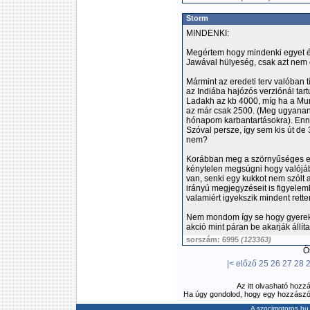
Storm
MINDENKI:
Megértem hogy mindenki egyet ér
Jawával hülyeség, csak azt nem é
Mármint az eredeti terv valóban tí
az Indiába hajózós verziónál tar
Ladakh az kb 4000, míg ha a Mu
az már csak 2500. (Meg ugyanann
hónapom karbantartásokra). Enn
Szóval persze, így sem kis út de 
nem?
Korábban meg a szörnyűséges em
kénytelen megsúgni hogy valójába
van, senki egy kukkot nem szólt
irányú megjegyzéseit is figyele
valamiért igyekszik mindent retten
Nem mondom így se hogy gyerekjá
akció mint páran be akarják állíta
sorszám: 6995
(123363)
Ös
|<
előző
25
26
27
28
Az itt olvasható hozz
Ha úgy gondolod, hogy egy hozzászólás
A szocimotoros.hu 