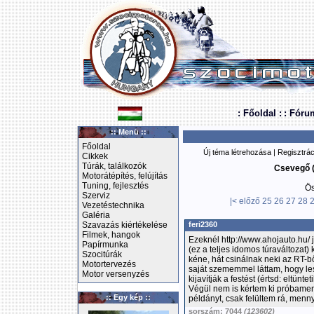
: Főoldal :
: Fóru
:: Menü ::
Főoldal
Új téma létrehozása
|
Regisztrác
Cikkek
Túrák, találkozók
Csevegő (
Motorátépítés, felújítás
Tuning, fejlesztés
Ös
Szerviz
|<
előző
25
26
27
28
Vezetéstechnika
Galéria
Szavazás kiértékelése
feri2360
Filmek, hangok
Ezeknél http://www.ahojauto.hu/
Papírmunka
(ez a teljes idomos túraváltozat)
Szocitúrák
kéne, hát csinálnak neki az RT-b
Motortervezés
saját szememmel láttam, hogy le
Motor versenyzés
kijavítják a festést (értsd: eltünt
Végül nem is kértem ki próbamene
:: Egy kép ::
példányt, csak felültem rá, menn
sorszám: 7044
(123602)