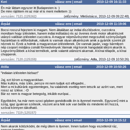
Keri
válasz erre
|
email
2010-12-09 16:11:33
Én már láttam egyszer itt Budapesten is :)
De mire rájöttem mi az már el is ment mellettem :))
sorszám: 7121
(125162)
(
előzmény:
Miklósbácsi, 2010-12-09 09:22:48)
Árpád
válasz erre
|
email
2010-12-09 11:19:06
Bocsi rosszul fejeztem ki magam. Nem általában az indiai díszítésekre, cuccokra
mondtam hogy izléstelen, hanem indiai indítatású és az övenes évek motor alkatrészeit
utánzó valóban izléstelen cuccokra. A magyar népművészetet megcsufoló szörnyűségek
hazánkban is előfordulnak, nálunk is vannak olyan alkatrészek amik a gyártók szerint jól
néznek ki. Ezek a holmik a magyarosan izléstelenek. De vannak japán, vagy bármilyen
nép csoport módjára csinált förmedvények.Vannak régi korok hangulatát idézni akarók is.
Legszörnyűbbek a kínai termékek, amik valamit utánozni akarnak. A kínai télapók, a kínai
chopperek.
sorszám: 7120
(125159)
(
előzmény:
Atilla, 2010-12-09 10:50:26)
Atilla
válasz erre
|
email
2010-12-09 10:50:26
"indiaian izléstelen bizbazt"
Jaj, ezt bírom a magyarokban.
Más kultúra, más ízlés, persze mi nem tudjuk ezt elfogadni...
Mert a mi kultúránk egyetemleges, ha valakinek esetleg nem tetszik az azért van, mert
rossz az ízlése. :-D
Bár ez nem is magyar betegség, inkább európai...
Egyébként, ha már nem szoci gépben gondolkodik én is ilyennel mennék. Egyszerű mint a
szög, igaz gyakran szétesik, viszont arra felé sok van belőle és mindenki ért hozzá,
szóval könnyen tákolható.
sorszám: 7119
(125157)
Árpád
válasz erre
|
email
2010-12-09 10:15:12
Nem akarok kötözködni, de még ültem is ilyenen. Innen tudom hogy eszetlenül ráz,
nagyon kemémy.