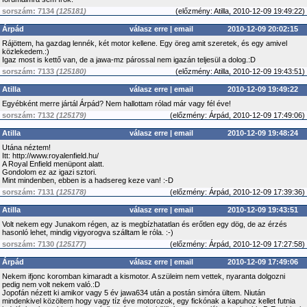
sorszám: 7134
(125181)
(
előzmény:
Atilla, 2010-12-09 19:49:22)
Árpád
válasz erre
|
email
2010-12-09 20:02:15
Rájöttem, ha gazdag lennék, két motor kellene. Egy öreg amit szeretek, és egy amivel
közlekedem.:)
Igaz most is kettő van, de a jawa-mz párossal nem igazán teljesül a dolog.:D
sorszám: 7133
(125180)
(
előzmény:
Atilla, 2010-12-09 19:43:51)
Atilla
válasz erre
|
email
2010-12-09 19:49:22
Egyébként merre jártál Árpád? Nem hallottam rólad már vagy fél éve!
sorszám: 7132
(125179)
(
előzmény:
Árpád, 2010-12-09 17:49:06)
Atilla
válasz erre
|
email
2010-12-09 19:48:24
Utána néztem!
Itt: http://www.royalenfield.hu/
A Royal Enfield menüpont alatt.
Gondolom ez az igazi sztori.
Mint mindenben, ebben is a hadsereg keze van! :-D
sorszám: 7131
(125178)
(
előzmény:
Árpád, 2010-12-09 17:39:36)
Atilla
válasz erre
|
email
2010-12-09 19:43:51
Volt nekem egy Junakom régen, az is megbízhatatlan és erőtlen egy dög, de az érzés
hasonló lehet, mindig vigyorogva szálltam le róla. :-)
sorszám: 7130
(125177)
(
előzmény:
Árpád, 2010-12-09 17:27:58)
Árpád
válasz erre
|
email
2010-12-09 17:49:06
Nekem ifjonc koromban kimaradt a kismotor. A szüleim nem vettek, nyaranta dolgozni
pedig nem volt nekem való.:D
Jopofán nézett ki amikor vagy 5 év jawa634 után a postán simóra ültem. Niután
mindenkivel közöltem hogy vagy tíz éve motorozok, egy fickónak a kapuhoz kellet futnia