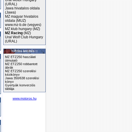
Ural Motor Hungary
(URAL)
Jawa hivatalos oldala
(Jawa)
MZ magyar hivatalos
oldala (MUZ)
www.mz-b.de (vegyes)
MZ klub hungary (MZ)
MZ Racing
(MZ)
Ural Wolf Club Hungary
(URAL)
:: Friss letöltés ::
MZ ETZ250 haszálati
útmutató
MZ ETZ250 robbantott
ábrák
MZ ETZ250 szerelési
kézikönyv
Jawa 350/638 szerelési
könyv
Gyertyák konverziós
táblája
www.motoros.hu