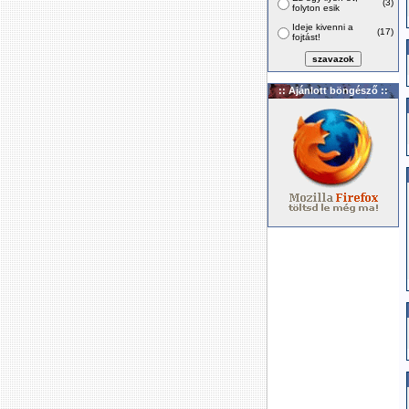
(3)
folyton esik
Ideje kivenni a
(17)
fojtást!
:: Ajánlott böngésző ::