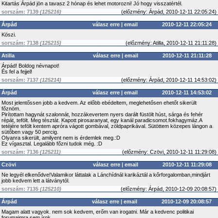
Kitartás Árpád jön a tavasz 2 hónap és lehet motorozni! Jó hogy visszatértél.
sorszám: 7139
(125216)
(
előzmény:
Árpád, 2010-12-11 22:05:24)
Árpád
válasz erre
|
email
2010-12-11 22:05:24
Köszi.
sorszám: 7138
(125215)
(
előzmény:
Atilla, 2010-12-11 21:11:28)
Atilla
válasz erre
|
email
2010-12-11 21:11:28
Árpád! Boldog névnapot!
És fel a fejjel!
sorszám: 7137
(125214)
(
előzmény:
Árpád, 2010-12-11 14:53:02)
Árpád
válasz erre
|
email
2010-12-11 14:53:02
Most jelentőssen jobb a kedvem. Az előbb ebédeltem, meglehetősen ehetőt sikerült
főznöm.
Pirítottam hagynát szalonnát, hozzákevertem nyers darált füstölt húst, sárga és fehér
répát, tefölt. Meg tésztát. Kapott pirosaranyat, egy kanál paradicsomot.fokhagymáz.A
tetéjére tefölt kentem apróra vágott gombával, zöldpaprikával. Sütöttem közepes lángon a
sütőben vagy 50 percig.
Olyanra sikerült, amilyent nem is érdemlek meg.:D
Ez vígasztal. Legalább főzni tudok még. :D
sorszám: 7136
(125211)
(
előzmény:
Czövi, 2010-12-11 11:29:08)
Czövi
válasz erre
|
email
2010-12-11 11:29:08
Ne legyél elkenődve!Valamikor láttalak a Lánchídnál karikáztál a kőrforgalomban,mindjárt
jobb kedvem lett a látványtól.
sorszám: 7135
(125210)
(
előzmény:
Árpád, 2010-12-09 20:08:57)
Árpád
válasz erre
|
email
2010-12-09 20:08:57
Magam alatt vagyok. nem sok kedvem, erőm van irogatni. Már a kedvenc politikai
forumaimra sem írok.