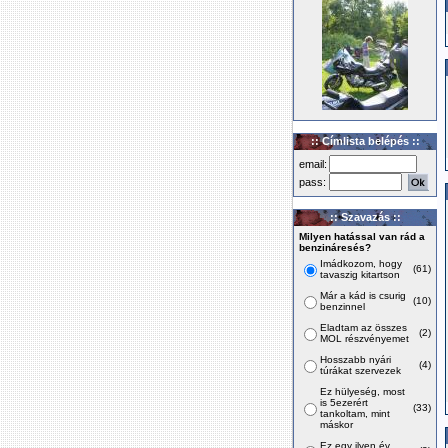
:: Címlista belépés ::
email:
pass:
:: Szavazás ::
Milyen hatással van rád a
benzináresés?
Imádkozom, hogy
(61)
tavaszig kitartson
Már a kád is csurig
(10)
benzinnel
Eladtam az összes
(2)
MOL részvényemet
Hosszabb nyári
(4)
túrákat szervezek
Ez hülyeség, most
is 5ezerért
(33)
tankoltam, mint
máskor
Ez egy ilyen év,