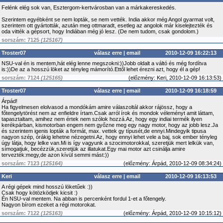
Felénk elég sok van, Esztergom-kertvárosban van a márkakereskedés.
Szerintem egyébként se nem lopták, se nem vették. India akkor még Angol gyarmat volt,
szerintem ott gyártották, azután meg ottmaradt, esetleg az angolok már kiselejtezték és
oda vitték a gépsort, hogy Indiában még jó lesz. (De nem tudom, csak gondolom.)
sorszám: 7125
(125167)
Troster07
válasz erre
|
email
2010-12-09 16:22:13
NSU-val én is mentem,hát elég lenne megszokni:))Jobb oldalt a váltó és még fordítva
is:))De az a hosszú löket az tényleg mámorító.Ettől lehet érezni azt, hogy él a gép!
sorszám: 7124
(125165)
(
előzmény:
Keri, 2010-12-09 16:13:53)
Troster07
válasz erre
|
email
2010-12-09 16:18:59
Árpád!
Ha figyelmesen elolvasod a mondókám amire válaszoltál akkor rájössz, hogy a
főtengelytörést nem az enfieldre írtam.Csak arról írok és mondok véleményt amit láttam,
tapasztaltam, amihez nem értek nem szólok hozzá.Az, hogy egy indiai termék ilyen
kerékpárban, kismotorban engem nem győzne meg egy nagy motor, hogy az jobb lesz.Ja
és szerintem igenis lopták a formát, max. vettek gy típusét,de ennyi.Mindegyik tipusa
nagyon szép, órákig lehetne nézegetni.Az, hogy ennyi lehet vele a baj, sok ember tényleg
úgy látja, hogy lelke van.Mi is így vagyunk a szocimotorokkal, szeretjük mert lelkük van,
símogatjuk, becézzük,szeretjük az illatukat.Egy mai motor azt csinálja amire
tervezték:megy,de azon kívül semmi mást:))
sorszám: 7123
(125164)
(
előzmény:
Árpád, 2010-12-09 08:34:24)
Keri
válasz erre
|
email
2010-12-09 16:13:53
A régi gépek mind hosszú löketűek :))
Csak hogy kötözködjek kicsit :)
Én NSU-val mentem. Na abban is percenként fordul 1-et a főtengely.
Nagyon bírom ezeket a régi motorokat.
sorszám: 7122
(125163)
(
előzmény:
Árpád, 2010-12-09 10:15:12)