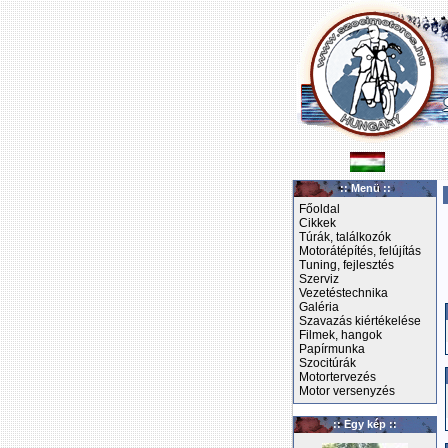
:: Menü ::
Főoldal
Cikkek
Túrák, találkozók
Motorátépítés, felújítás
Tuning, fejlesztés
Szerviz
Vezetéstechnika
Galéria
Szavazás kiértékelése
Filmek, hangok
Papírmunka
Szocitúrák
Motortervezés
Motor versenyzés
:: Egy kép ::