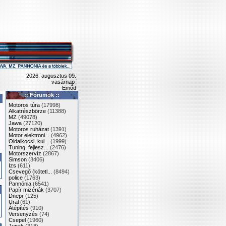
2026. augusztus 09.
vasárnap
Emőd
:: Fórumok ::
Motoros túra
(17998)
Alkatrészbörze
(11388)
MZ
(49078)
Jawa
(27120)
Motoros ruházat
(1391)
Motor elektroni...
(4962)
Oldalkocsi, kul...
(1999)
Tuning, fejlesz...
(2476)
Motorszervíz
(2867)
Simson
(3406)
Izs
(611)
Csevegő (kötetl...
(8494)
police
(1763)
Pannónia
(6541)
Papír mizériák
(3707)
Dnepr
(125)
Ural
(61)
Átépítés
(910)
Versenyzés
(74)
Csepel
(1960)