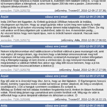
induláskor hogy kinyissa a másik szárnyat is, különben nem találtam volna ki. :D Egy kicsit
túl kompenzáltam a kilengéseit, a simo nem éppen 200 kilo mint a jawám. Zokonvette a
súlypont áthelyezéseim.:D
sorszám: 7129
(125172)
(
előzmény:
Troster07, 2010-12-09 17:37:36)
Árpád
válasz erre
|
email
2010-12-09 17:39:36
India 1947ben lett független. Az Enfield gyártását 1956ban helyezték át Indiába,
részlegesen azt hiszem. Hogy az angol gyártás mikor szünt meg nem tudom.Az indiai
Enfild gyártás ha jól tudom viszonylag hamar átment indiai tulajdonba, talán 57ben. De rég
volt amikor erről beszélgettem pár szakértővel, talán tíz éve. A memóriám pedig.....
Az viszont biztos hogy nem lopott tipus, nem is örökölt hanem vásárolt. Hacsak nem
tévedek.:D
sorszám: 7128
(125171)
(
előzmény:
Atilla, 2010-12-09 17:06:02)
Troster07
válasz erre
|
email
2010-12-09 17:37:36
Nekem kölyökkoromban első találkozásom a fordított váltóval a jawa mustangal volt, amit
már egész jól megszoktam, úgy éreztem,hogy a lakótelepi simsonosoknak meg kell
mutatnom mit tud egy jawa.(előtte simsonhoz szoktam)A mustangot 2-esben kiforgattam
míg a főtengelycsapágy el nem érezte a vörösizzást, és egy könnyed mozdulattal
megrántottam a váltókart felfelé.Nos akkor egy világ dőlt össze bennem, hogy a jó kis
mustangomban összeszakítottam a blokkot:))
sorszám: 7127
(125170)
(
előzmény:
Árpád, 2010-12-09 17:27:58)
Árpád
válasz erre
|
email
2010-12-09 17:27:58
Egy idő után te is éreznéd hogy élsz. Azt is, hogy az élet fájdalom. :D Egyhengeres hosszú
löketű, kemény rugozású motor csodát tud tenni az ember ülepével, de még a veséjével,
csuklójával is.:) De a hangjuk szerintem csodálatos.És szépek is.
Állítólag az Enfield mid két oldalas kivitelben forgalomba kerül. Amiket én láttam fordítottak
voltak. Rövid ideig jártam egy yamahával ami szintén fordított volt. Még egy év után is
előfordult hogy a piros lámpánál váltottam és áthúztam a csikot. :D
sorszám: 7126
(125169)
(
előzmény:
Troster07, 2010-12-09 16:22:13)
Atilla
válasz erre
|
email
2010-12-09 17:06:02