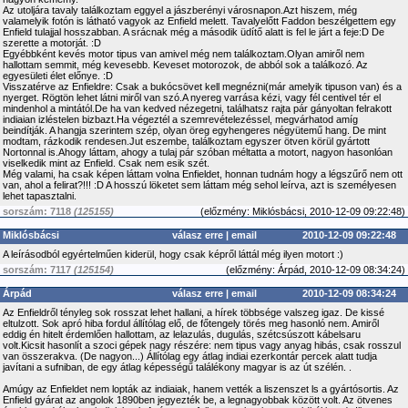
Az utoljára tavaly találkoztam eggyel a jászberényi városnapon.Azt hiszem, még
valamelyik fotón is látható vagyok az Enfield melett. Tavalyelőtt Faddon beszélgettem egy
Enfield tulajjal hosszabban. A srácnak még a második üdítő alatt is fel le járt a feje:D De
szerette a motorját. :D
Egyébbként kevés motor tipus van amivel még nem találkoztam.Olyan amiről nem
hallottam semmit, még kevesebb. Keveset motorozok, de abból sok a találkozó. Az
egyesületi élet előnye. :D
Visszatérve az Enfieldre: Csak a bukócsövet kell megnézni(már amelyik tipuson van) és a
nyerget. Rögtön lehet látni miről van szó.A nyereg varrása kézi, vagy fél centivel tér el
mindenhol a mintától.De ha van kedved nézegetni, találhatsz rajta pár gányoltan felrakott
indiaian izléstelen bizbazt.Ha végeztél a szemrevételezéssel, megvárhatod amíg
beindítják. A hangja szerintem szép, olyan öreg egyhengeres négyütemű hang. De mint
modtam, rázkodik rendesen.Jut eszembe, találkoztam egyszer ötven körül gyártott
Nortonnal is.Ahogy láttam, ahogy a tulaj pár szóban méltatta a motort, nagyon hasonlóan
viselkedik mint az Enfield. Csak nem esik szét.
Még valami, ha csak képen láttam volna Enfieldet, honnan tudnám hogy a légszűrő nem ott
van, ahol a felirat?!!! :D A hosszú löketet sem láttam még sehol leírva, azt is személyesen
lehet tapasztalni.
sorszám: 7118
(125155)
(
előzmény:
Miklósbácsi, 2010-12-09 09:22:48)
Miklósbácsi
válasz erre
|
email
2010-12-09 09:22:48
A leírásodból egyértelműen kiderül, hogy csak képről láttál még ilyen motort :)
sorszám: 7117
(125154)
(
előzmény:
Árpád, 2010-12-09 08:34:24)
Árpád
válasz erre
|
email
2010-12-09 08:34:24
Az Enfieldről tényleg sok rosszat lehet hallani, a hírek többsége valszeg igaz. De kissé
eltulzott. Sok apró hiba fordul állítólag elő, de főtengely törés meg hasonló nem. Amiről
eddig én hitelt érdemlően hallottam, az lelazulás, dugulás, szétcsúszott kábelsaru
volt.Kicsit hasonlít a szoci gépek nagy részére: nem tipus vagy anyag hibás, csak rosszul
van összerakva. (De nagyon...) Állítólag egy átlag indiai ezerkontár percek alatt tudja
javítani a sufniban, de egy átlag képességű találékony magyar is az út szélén. .
Amúgy az Enfieldet nem lopták az indiaiak, hanem vették a liszenszet ls a gyártósortis. Az
Enfield gyárat az angolok 1890ben jegyezték be, a legnagyobbak között volt. Az ötvenes