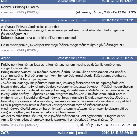
Keri
válasz erre
|
email
2010-12-12 19:18:27
Neked is Boldog Húsvétot :)
sorszám: 7142
(125219)
(
előzmény:
Árpád, 2010-12-12 09:31:32)
Árpád
válasz erre
|
email
2010-12-12 09:31:32
A névnapi jókivánságokról jur eszembe.
Hihetetlenül feledékeny vagyok mostanság ezért már most elkezdem küldözgetni a
jókívánságaim. :D
Kellemes karácsonyt és boldog újévet mindenkinek!
Ha nem felejtem el, akkor persze majd ídőben megismétlem újra a jókívánságot. :D
sorszám: 7141
(125218)
Árpád
válasz erre
|
email
2010-12-12 09:16:25
Félek, nem két hónap lesz az a két hónap, hanem megint csak április végére lesz
elfogadható az idő.
Pedig kellene valami kis töltődés, valami jó túra. Az idei év szerencsétlen volt ebből a
szempontból is. Hol pénzem nem volt, hol egyébb gond akadt. Talán augusztusban a
MOGY-on volt három jó napom.
Jövőre ha lesz egy kis pénzem benzinre, valszeg átszervezem az elpöfögését. Azt
hiszem ideje alternatív lehetőségeket keresnem társaság ügyében. Például megpróbálom
nem kihagyni a szocitúrát, és megint elmegyek valahova a MotaMot szervezésében. A
tavalyi Jászberény- Tápióbicske stb program kiváló volt. A halászi szoci túrát nem is
említem, arra mindenki emlékszik úgy is, hogy mennyire jó volt a szervezés. Jövőre a
hasonló programokat akarom előnyben részesíteni az olyanokkal szemben mint például
azok a programok amik a lánchidi körforgalomban történő előfordulásom
eredményezték.Aki látott ott ha emlékszik a dátumra(talán háromszor fordultam elő ott
idén) az sejtheti, mit kerestem akkor a Deák téren. :D
Az idei év választási év volt, de a jövőév már nem az, ezt figyelembe is fogom venni.
Ami a lényeg, elkezdhetnétek máris szervezni a következő tavaszi túrát. :D
sorszám: 7140
(125217)
(
előzmény:
Ze78, 2010-12-11 22:26:18)
Ze78
válasz erre
|
email
2010-12-11 22:26:18