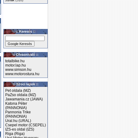
Junak
(318)
:: Keresés ::
:: Olvasnivaló ::
totalbike.hu
motor.lap.hu
www.simson.hu
www.motorostura.hu
:: Szoci lapok ::
Pet oldala (MZ)
PaZso oldala (MZ)
Jawamania.cz (JAWA)
Katona Péter
(PANNONIA)
Pannonia Trike
(PANNONIA)
Ural.hu (URAL)
Csepel motor (CSEPEL)
IZS-es oldal (IZS)
Riga (Riga)