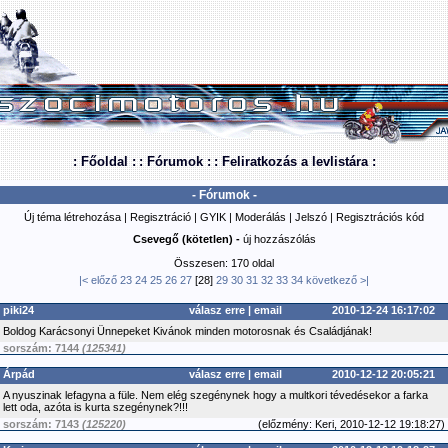
: Főoldal :
: Fórumok :
: Feliratkozás a levlistára :
- Fórumok -
Új téma létrehozása
|
Regisztráció
|
GYIK
|
Moderálás
|
Jelszó
|
Regisztrációs kód
Csevegő (kötetlen) -
új hozzászólás
Összesen: 170 oldal
|<
előző
23
24
25
26
27
[28]
29
30
31
32
33
34
következő
>|
piki24
válasz erre
|
email
2010-12-24 16:17:02
Boldog Karácsonyi Ünnepeket Kivánok minden motorosnak és Családjának!
sorszám: 7144
(125341)
Árpád
válasz erre
|
email
2010-12-12 20:05:21
A nyuszinak lefagyna a füle. Nem elég szegénynek hogy a multkori tévedésekor a farka
lett oda, azóta is kurta szegénynek?!!!
sorszám: 7143
(125220)
(
előzmény:
Keri, 2010-12-12 19:18:27)