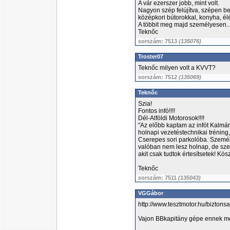
A vár ezerszer jobb, mint volt.
Nagyon szép felújítva, szépen b
középkori bútorokkal, konyha, él
A többit meg majd személyesen..
Teknőc
sorszám: 7513
(135076)
Troster07
Teknőc milyen volt a KVVT?
sorszám: 7512
(135069)
Teknőc
Szia!
Fontos infó!!!!
Dél-Alföldi Motorosok!!!!
"Az előbb kaptam az infót Kalmá
holnapi vezetéstechnikai trénin
Cserepes sori parkolóba. Szemé
valóban nem lesz holnap, de sze
akit csak tudtok értesítsetek! Kös
Teknőc
sorszám: 7511
(135043)
VGGábor
http://www.tesztmotor.hu/biztons
Vajon BBkapitány gépe ennek me