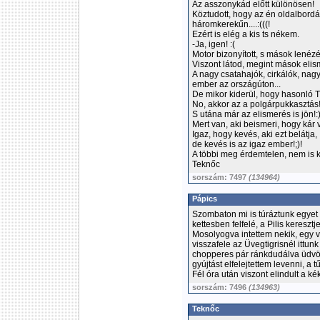
Az asszonykád előtt különösen!
Köztudott, hogy az én oldalbordá
háromkerekűn....:(((!
Ezért is elég a kis ts nékem.
-Ja, igen! :(
Motor bizonyított, s mások lenézé
Viszont látod, megint mások eli
A nagy csatahajók, cirkálók, nag
ember az országúton...
De mikor kiderül, hogy hasonló Tú
No, akkor az a polgárpukkaszt
S utána már az elismerés is jön!:
Mert van, aki beismeri, hogy kár v
Igaz, hogy kevés, aki ezt belátja,
de kevés is az igaz ember!;)!
A többi meg érdemtelen, nem is ke
Teknőc
sorszám: 7497
(134964)
Pápics
Szombaton mi is túráztunk egyet 
kettesben felfelé, a Pilis keresz
Mosolyogva intettem nekik, egy v
visszafele az Üvegtigrisnél ittun
chopperes pár ránkdudálva üdvöz
gyújtást elfelejtettem levenni, a
Fél óra után viszont elindult a k
sorszám: 7496
(134963)
Teknőc