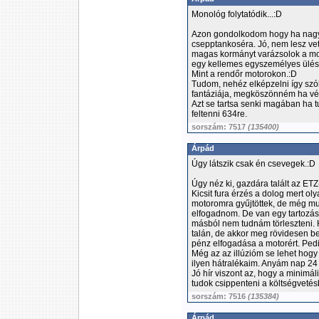
Monológ folytatódik...:D
Azon gondolkodom hogy ha nagyon
csepptankoséra. Jó, nem lesz ve
magas kormányt varázsolok a mot
egy kellemes egyszemélyes ülést.
Mint a rendőr motorokon.:D
Tudom, nehéz elképzelni így szób
fantáziája, megköszönném ha vél
Azt se tartsa senki magában ha 
feltenni 634re.
sorszám: 7517
(135400)
Árpád
Úgy látszik csak én csevegek.:D
Úgy néz ki, gazdára talált az ETZ
Kicsit fura érzés a dolog mert ol
motoromra gyűjtöttek, de még mu
elfogadnom. De van egy tartozás
másból nem tudnám törleszteni. 
talán, de akkor meg rövidesen b
pénz elfogadása a motorért. Pedig
Még az az illúzióm se lehet hogy
ilyen hátralékaim. Anyám nap 24 ó
Jó hír viszont az, hogy a minimál
tudok csippenteni a költségvetésb
sorszám: 7516
(135384)
Árpád