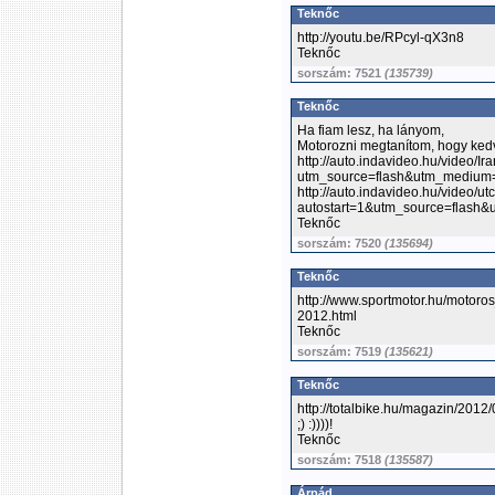
Teknőc
http://youtu.be/RPcyl-qX3n8
Teknőc
sorszám: 7521
(135739)
Teknőc
Ha fiam lesz, ha lányom,
Motorozni megtanítom, hogy kedv
http://auto.indavideo.hu/video/
utm_source=flash&utm_medium
http://auto.indavideo.hu/video/u
autostart=1&utm_source=flash
Teknőc
sorszám: 7520
(135694)
Teknőc
http://www.sportmotor.hu/motor
2012.html
Teknőc
sorszám: 7519
(135621)
Teknőc
http://totalbike.hu/magazin/2012/
;) :))))!
Teknőc
sorszám: 7518
(135587)
Árpád