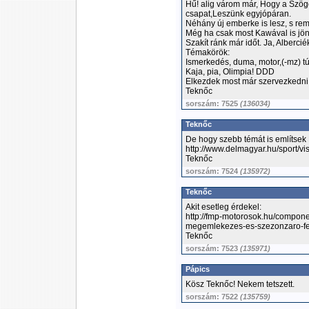
Hű! alig várom már, Hogy a Szöge
csapat,Leszünk egyjópáran.
Néhány új emberke is lesz, s re
Még ha csak most Kawával is jönn
Szakít ránk már időt. Ja, Alberci
Témakörök:
Ismerkedés, duma, motor,(-mz) túr
Kaja, pia, Olimpia! DDD
Elkezdek most már szervezkedni, 
Teknőc
sorszám: 7525
(136034)
Teknőc
De hogy szebb témát is említsek 
http://www.delmagyar.hu/sport/
Teknőc
sorszám: 7524
(135972)
Teknőc
Akit esetleg érdekel:
http://fmp-motorosok.hu/component
megemlekezes-es-szezonzaro-fe
Teknőc
sorszám: 7523
(135971)
Pápics
Kösz Teknőc! Nekem tetszett.
sorszám: 7522
(135759)