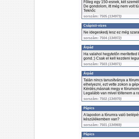
Főleg egy 150-esnek, két személl
De gondolom, itt még nem volt tú
Teknőc
sorszám: 7505
(134973)
Csápisti-vizes
Ne idegeskedj lesz ez még szarab
sorszám: 7504
(134972)
Árpád
Ha valahol hegytetőn merítetted 
gond.:) Csak el kell kezdeni legur
sorszám: 7503
(134971)
Árpád
Talán nincs tanusítványa a fórumn
elhelyezni, ezt vette zokon a gé
Kérdés,másnak megy e fórumom
Legalább van mivel töltenem a r
sorszám: 7502
(134970)
Pápics
A lapodon a fórumra való belépést 
készülékemben van?
sorszám: 7501
(134969)
Pápics