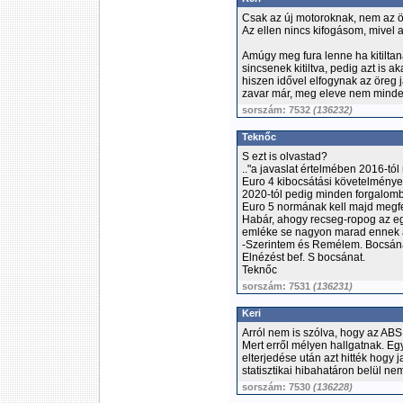
Csak az új motoroknak, nem az 
Az ellen nincs kifogásom, mivel 
Amúgy meg fura lenne ha kitiltan
sincsenek kitiltva, pedig azt is 
hiszen idővel elfogynak az öreg 
zavar már, meg eleve nem minden
sorszám: 7532
(136232)
Teknőc
S ezt is olvastad?
.."a javaslat értelmében 2016-tó
Euro 4 kibocsátási követelménye
2020-tól pedig minden forgalomb
Euro 5 normának kell majd megfel
Habár, ahogy recseg-ropog az egé
emléke se nagyon marad ennek a 
-Szerintem és Remélem. Bocsánat
Elnézést bef. S bocsánat.
Teknőc
sorszám: 7531
(136231)
Keri
Arról nem is szólva, hogy az ABS 
Mert erről mélyen hallgatnak. Egy
elterjedése után azt hitték hogy ja
statisztikai hibahatáron belül ne
sorszám: 7530
(136228)