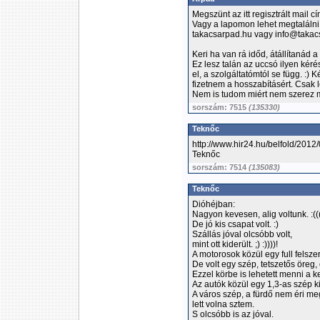
Megszünt az itt regisztrált mail c
Vagy a lapomon lehet megtalálni
takacsarpad.hu vagy info@takac
Keri ha van rá időd, átállítanád 
Ez lesz talán az uccsó ilyen ké
el, a szolgáltatómtól se függ. :)
fizetnem a hosszabításért. Csak 
Nem is tudom miért nem szerez m
sorszám: 7515
(135330)
Teknőc
http://www.hir24.hu/belfold/201
Teknőc
sorszám: 7514
(135083)
Teknőc
Dióhéjban:
Nagyon kevesen, alig voltunk. :(((
De jó kis csapat volt. :)
Szállás jóval olcsóbb volt,
mint ott kiderült. ;) :))))!
A motorosok közül egy full felszer
De volt egy szép, tetszetős öreg
Ezzel körbe is lehetett menni a k
Az autók közül egy 1,3-as szép ki
A város szép, a fürdő nem éri me
lett volna sztem.
S olcsóbb is az jóval.