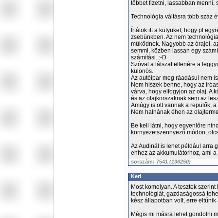
többet fizetni, lassabban menni,
Technológia váltásra több száz é
Írtátok itt a kütyüket, hogy pl 
zsebünkben. Az nem technológi
működnek. Nagyobb az órajel, az 
semmi, közben lassan egy számít
számítási. :-D
Szóval a látszat ellenére a legg
különös.
Az autóipar meg ráadásul nem is 
Nem hiszek benne, hogy az íróas
várva, hogy elfogyjon az olaj. A k
és az olajkorszaknak sem az les
Amúgy is ott vannak a repülők, a
Nem halnának éhen az olajterme
Be kell látni, hogy egyenlőre ni
környezetszennyező módon, olcsó
Az Audinál is lehet például arra 
ehhez az akkumulátorhoz, ami a 
sorszám: 7541
(136250)
Keri
Most komolyan. A tesztek szerint
technológiát, gazdaságossá tehet
kész állapotban volt, erre eltűnik
Mégis mi másra lehet gondolni 