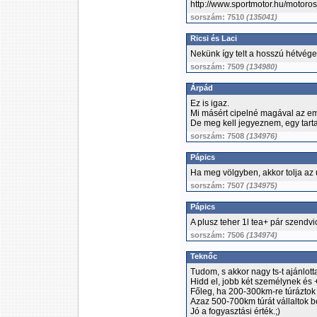
http://www.sportmotor.hu/motoro
sorszám: 7510
(135041)
Ricsi és Laci
Nekünk így telt a hosszú hétvé
sorszám: 7509
(134980)
Árpád
Ez is igaz.
Mi másért cipelné magával az em
De meg kell jegyeznem, egy tart
sorszám: 7508
(134976)
Pápics
Ha meg völgyben, akkor tolja az 
sorszám: 7507
(134975)
Pápics
A plusz teher 1l tea+ pár szendvi
sorszám: 7506
(134974)
Teknőc
Tudom, s akkor nagy ts-t ajánlott
Hidd el, jobb két személynek és +
Főleg, ha 200-300km-re túráztok 
Azaz 500-700km túrát vállaltok b
Jó a fogyasztási érték.;)