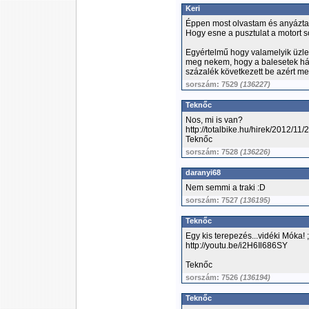
Keri
Éppen most olvastam és anyázta
Hogy esne a pusztulat a motort s
Egyértelmű hogy valamelyik üzlet
meg nekem, hogy a balesetek hán
százalék következett be azért me
sorszám: 7529
(136227)
Teknőc
Nos, mi is van?
http://totalbike.hu/hirek/2012/1
Teknőc
sorszám: 7528
(136226)
daranyi68
Nem semmi a traki :D
sorszám: 7527
(136195)
Teknőc
Egy kis terepezés...vidéki Móka! ;
http://youtu.be/i2H6Il686SY
Teknőc
sorszám: 7526
(136194)
Teknőc