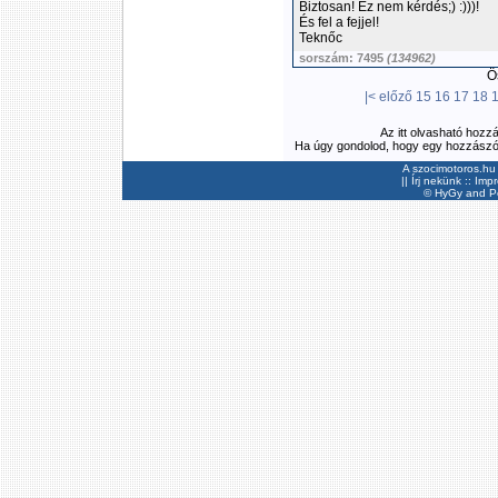
Biztosan! Ez nem kérdés;) :)))!
És fel a fejjel!
Teknőc
sorszám: 7495
(134962)
Ös
|<
előző
15
16
17
18
Az itt olvasható hozz
Ha úgy gondolod, hogy egy hozzászólás
A szocimotoros.hu 
||
Írj nekünk
::
Imp
©
HyGy
and Pee