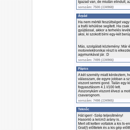
Igazad van, de miután elindult, 
sorszám: 7500
(134968)
Árpád
Ha nem mértél feszültséget vagy 
a trafó lehülése segített. Ha csak
gyújtással, akkor a terhelés levét
aksi, ki szokott bírni egy-két berú
Más, szolgálati közlemény: Már é
motorelektronikai részt is elkezd
agymunkával jár. :D
sorszám: 7499
(134966)
Pápics
A két személy miatt kérdeztem, h
válasszam, de egyre jobban a sz
viszont semmi gond. Talán egy ki
fogyasztásom 4.1 l/100 lett.
Asszonykám viszont élvezi a mot
csavarognom.
sorszám: 7498
(134965)
Teknőc
Hát igen! -Szép teljesítmény!
Hasonló a le/cm3 arány is...
Mert ott ketten voltatok a kis ts-en
Grat(!) előttetek és a kis gép előtt