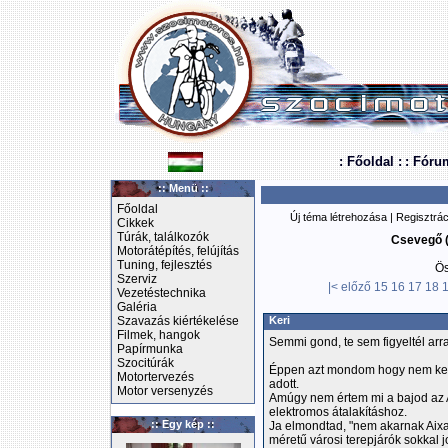
: Főoldal :
: Fóru
:: Menü ::
Főoldal
Új téma létrehozása
|
Regisztrác
Cikkek
Túrák, találkozók
Csevegő (
Motorátépítés, felújítás
Tuning, fejlesztés
Ös
Szerviz
|<
előző
15
16
17
18
Vezetéstechnika
Galéria
Szavazás kiértékelése
Keri
Filmek, hangok
Semmi gond, te sem figyeltél arra 
Papírmunka
Szocitúrák
Éppen azt mondom hogy nem kell 
Motortervezés
adott.
Motor versenyzés
Amúgy nem értem mi a bajod az A
elektromos átalakításhoz.
:: Egy kép ::
Ja elmondtad, "nem akarnak Aix
méretű városi terepjárók sokkal 