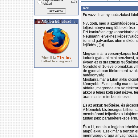
Ideje kivenni a
(17)
fojtást!
Keri
Fú vazz. Itt annyi csúsztatást lát
:: Ajánlott böngésző ::
Nyugodj, meg a számítógépem 1/5
teljesítménye meg többszöröse.
Ezt konkrétan egy konnektorba d
Neumanni elvekhez képest valóba
is mind galvanikus úton működnek
fejlődés ;-))))
Megvan már a versenyképes techn
tudunk gyártani mint benzinest, 
évben ez is drasztikus fejlődésn
Gondold el 10 éve ólomakkus vill
de gyorsabban tönkrement az ak
hatékonyság.
Mostanra már a LiIon akku olcsó
könnyebb. Ezzel pedig már ott t
oldalra, megrendelem az elektr
akkor a teljes költséget nézve, 
árammal is, mint benzinessel.
És az akkuk fejlődése, és árcsö
A Németek közönséges Lithium al
membránnal feljavítva a tulajdon
tudtak jobb paramétereket elérni
És a Li, nem is a legjobb lehetős
alapú akku. Ezek már a benzin en
mennyiségű drága anyag hozzá, é