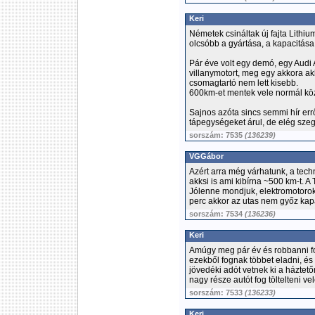
Keri
Németek csináltak új fajta Lithiu
olcsóbb a gyártása, a kapacitása
Pár éve volt egy demó, egy Audi A
villanymotort, meg egy akkora akk
csomagtartó nem lett kisebb.
600km-et mentek vele normál köz
Sajnos azóta sincs semmi hír err
tápegységeket árul, de elég szeg
sorszám: 7535
(136239)
VGGábor
Azért arra még várhatunk, a tec
akksi is ami kibírna ~500 km-t. A 
Jólenne mondjuk, elektromotorokb
perc akkor az utas nem győz kap
sorszám: 7534
(136236)
Keri
Amúgy meg pár év és robbanni f
ezekből fognak többet eladni, és
jövedéki adót vetnek ki a házte
nagy része autót fog töltelteni vel
sorszám: 7533
(136233)
Keri