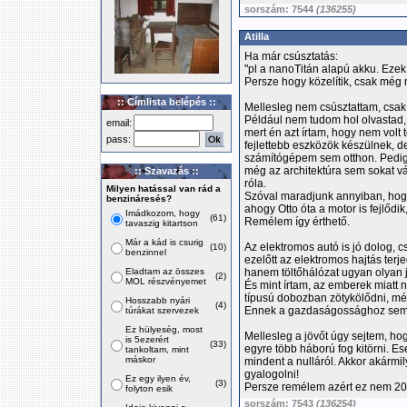
sorszám: 7544
(136255)
Atilla
Ha már csúsztatás:
"pl a nanoTitán alapú akku. Ezek
Persze hogy közelítik, csak még
:: Címlista belépés ::
Mellesleg nem csúsztattam, csak 
Például nem tudom hol olvastad,
email:
mert én azt írtam, hogy nem volt
pass:
fejlettebb eszközök készülnek,
számítógépem sem otthon. Pedig 
még az architektúra sem sokat vá
:: Szavazás ::
róla.
Milyen hatással van rád a
Szóval maradjunk annyiban, hogy 
benzináresés?
ahogy Otto óta a motor is fejlődi
Imádkozom, hogy
(61)
Remélem így érthető.
tavaszig kitartson
Már a kád is csurig
Az elektromos autó is jó dolog, 
(10)
benzinnel
ezelőtt az elektromos hajtás ter
Eladtam az összes
hanem töltőhálózat ugyan olyan 
(2)
MOL részvényemet
És mint írtam, az emberek miatt
típusú dobozban zötykölődni, mé
Hosszabb nyári
(4)
Ennek a gazdaságossághoz sem
túrákat szervezek
Ez hülyeség, most
Mellesleg a jövőt úgy sejtem, ho
is 5ezerért
(33)
egyre több háború fog kitörni. E
tankoltam, mint
máskor
mindent a nulláról. Akkor akármil
gyalogolni!
Ez egy ilyen év,
(3)
Persze remélem azért ez nem 20
folyton esik
sorszám: 7543
(136254)