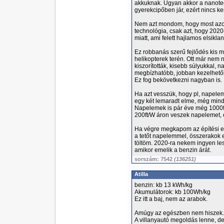
akkuknak. Ugyan akkor a nanot
gyerekcipőben jár, ezért nincs k
Nem azt mondom, hogy most azo
technológia, csak azt, hogy 2020-
miatt, ami felett hajlamos elsiklan
Ez robbanás szerű fejlődés kis 
helikopterek terén. Ott már nem 
kiszorították, kisebb súlyukkal, 
megbízhatóbb, jobban kezelhetőb
Ez fog bekövetkezni nagyban is.
Ha azt vesszük, hogy pl, napelem
egy két lemaradt elme, még mind
Napelemek is pár éve még 1000ft/
200ft/W áron veszek napelemet, 
Ha végre megkapom az építési e
a tetőt napelemmel, összerakok 
töltöm. 2020-ra nekem ingyen le
amikor emelik a benzin árát.
sorszám: 7542
(136251)
Atilla
benzin: kb 13 kWh/kg
Akumulátorok: kb 100Wh/kg
Ez itt a baj, nem az arabok.
Amúgy az egészben nem hiszek.
A villanyautó megoldás lenne, d