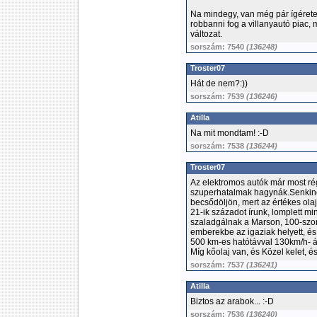
Na mindegy, van még pár ígérete
robbanni fog a villanyautó piac,
változat.
sorszám: 7540
(136248)
Troster07
Hát de nem?:))
sorszám: 7539
(136246)
Atilla
Na mit mondtam! :-D
sorszám: 7538
(136244)
Troster07
Az elektromos autók már most r
szuperhatalmak hagynák.Senkine
becsődöljön, mert az értékes ola
21-ik századot írunk, lomplett m
szaladgálnak a Marson, 100-szo
emberekbe az igaziak helyett, é
500 km-es hatótávval 130km/h- 
Míg kőolaj van, és Közel kelet, 
sorszám: 7537
(136241)
Atilla
Biztos az arabok... :-D
sorszám: 7536
(136240)