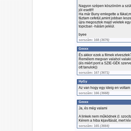
Nagyon szépen köszönöm a szüli
jól esett!!!
Ha már Buny emlegette a fákat,
fáztam cefetül,amint jobban lesz
újra megosztok majd veletek egy 
topicban -hálám jeléül.
byee
sorszám: 168
(3676)
Gexxx
És akkor ezek a filmek elvesztek
Remélem megvan valahol valak
(és miért pont a SZIE-GÉK szerve
ott tanulok))
sorszám: 167
(3671)
HyGy
Az van hogy egy ideig en voltam 
sorszám: 166
(3668)
Gexxx
Ja, és még valami
A linkek nem működnek (I. szocita
Kérem a hiba kijavítását, mert kív
sorszám: 165
(3664)