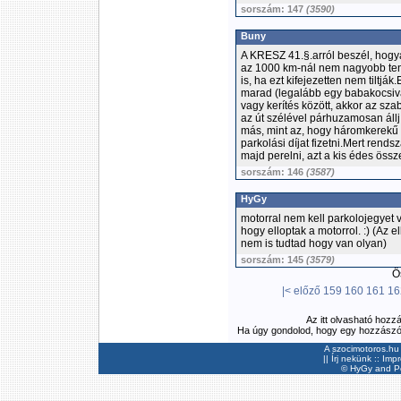
sorszám: 147
(3590)
Buny
A KRESZ 41.§.arról beszél, hogy
az 1000 km-nál nem nagyobb teng
is, ha ezt kifejezetten nem tiltj
marad (legalább egy babakocsival 
vagy kerítés között, akkor az sz
az út szélével párhuzamosan áll
más, mint az, hogy háromkerekű s
parkolási díjat fizetni.Mert rend
majd perelni, azt a kis édes össz
sorszám: 146
(3587)
HyGy
motorral nem kell parkolojegyet 
hogy elloptak a motorrol. :) (Az 
nem is tudtad hogy van olyan)
sorszám: 145
(3579)
Ös
|<
előző
159
160
161
16
Az itt olvasható hozz
Ha úgy gondolod, hogy egy hozzászólás
A szocimotoros.hu 
||
Írj nekünk
::
Imp
©
HyGy
and Pee