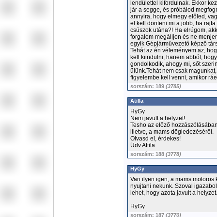
lendülettel kifordulnak. Ekkor ke
jár a segge, és próbálod megfogn
annyira, hogy elmegy előled, vag
el kell dönteni mi a jobb, ha raj
csúszok utána?! Ha elrúgom, akk
forgalom megálljon és ne menjen
egyik Gépjárművezető képző tár
Tehát az én véleményem az, hog
kell kiindulni, hanem abból, hogy
gondolkodik, ahogy mi, sőt szeri
ülünk.Tehát nem csak magunkat, 
figyelembe kell venni, amikor r
sorszám: 189
(3785)
Atilla
HyGy
Nem javult a helyzet!
Tesho az előző hozzászólásában í
illetve, a mams dögledezéséről.
Olvasd el, érdekes!
Üdv Attila
sorszám: 188
(3778)
HyGy
Van ilyen igen, a mams motoros 
nyujtani nekunk. Szoval igazabol
lehet, hogy azota javult a helyzet
HyGy
sorszám: 187
(3770)