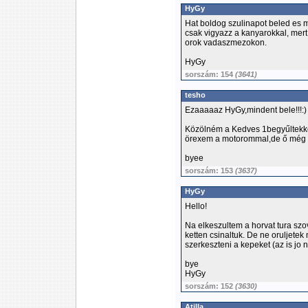
HyGy
Hat boldog szulinapot beled es 
csak vigyazz a kanyarokkal, mer
orok vadaszmezokon.
HyGy
sorszám: 154
(3641)
tesho
Ezaaaaaz HyGy,mindent bele!!!:)
Közölném a Kedves 1begyűltekke
örexem a motorommal,de ő még cs
byee
sorszám: 153
(3637)
HyGy
Hello!
Na elkeszultem a horvat tura szo
ketten csinaltuk. De ne oruljete
szerkeszteni a kepeket (az is jo 
bye
HyGy
sorszám: 152
(3630)
Atilla