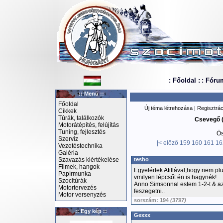
: Főoldal :
: Fóru
:: Menü ::
Főoldal
Új téma létrehozása
|
Regisztrác
Cikkek
Túrák, találkozók
Csevegő (
Motorátépítés, felújítás
Tuning, fejlesztés
Ös
Szerviz
|<
előző
159
160
161
16
Vezetéstechnika
Galéria
Szavazás kiértékelése
tesho
Filmek, hangok
Egyetértek Atillával,hogy nem plu
Papírmunka
vmilyen lépcsőt én is hagynék!
Szocitúrák
Anno Simsonnal estem 1-2-t & az
Motortervezés
feszegetni..
Motor versenyzés
sorszám: 194
(3797)
:: Egy kép ::
Gexxx