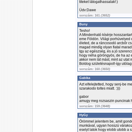
titeket látogathassalak!:)
Üdv:Dawe
sorszám: 161
(3652)
Buny
Tesho!
A Mindenható kísérje hosszantart
eme Földön. Világi porhüvelyed u
életed, de a ráncosodó arcbőr csa
magad mindíg olyan fiatal mara
Igy az egészség, és a jó szerencs
hogy néha göröngyös, de ha az e
akkor nem lát mást, mint az utat 
Boldog születésnapot!-így utólag
sorszám: 160
(3650)
Gabika
Azt elfelejtetted, hogy senj-be 
szarakodo toltes miatt. :)))
gabor
amugy meg rozsaszin puncinak 
sorszám: 159
(3648)
HyGy
Örömmel jelentem be, amit gondolo
munkával, ugyan hosszú várakozás
eselyt latok hogy elobb utobb a s