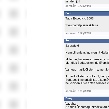
minden jót!
sorszám: 173
(3702)
Pool
Tátra Expedíció 2003
www.bartalp.szm.sk/tatra
sorszám: 172
(3699)
Pool
Sziasztok!
Nem pihentem, így megint kitalál
Mi lenne, ha szerveznénk egy Sz
Mondjuk Budapesten, de tőlem lehe
Van egy másik ötletem is, mert kr
A másik ötletem arról szól, hogy
Budapesti motorkiállítás alkalmá
helyszínen. Este aztán sörözés 
sorszám: 171
(3694)
Buny
Vaughan!
A hitünk Önönmagunkból fakad,és