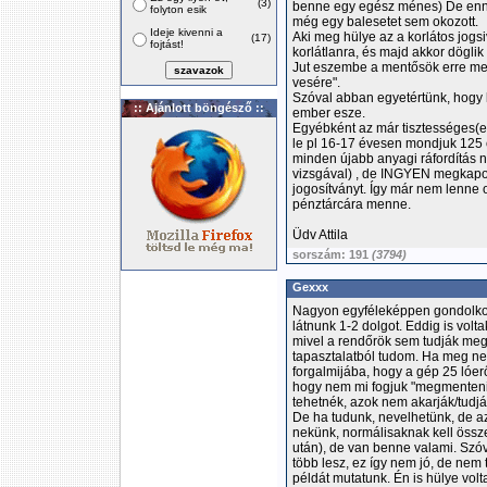
(3)
benne egy egész ménes) De ennek
folyton esik
még egy balesetet sem okozott.
Ideje kivenni a
Aki meg hülye az a korlátos jogsi
(17)
fojtást!
korlátlanra, és majd akkor döglik
Jut eszembe a mentősök erre me
vesére".
Szóval abban egyetértünk, hogy 
:: Ajánlott böngésző ::
ember esze.
Egyébként az már tisztességes(e
le pl 16-17 évesen mondjuk 125 
minden újabb anyagi ráfordítás né
vizsgával) , de INGYEN megkapod
jogosítványt. Így már nem lenne
pénztárcára menne.
Üdv Attila
sorszám: 191
(3794)
Gexxx
Nagyon egyféleképpen gondolkodu
látnunk 1-2 dolgot. Eddig is volt
mivel a rendőrök sem tudják megk
tapasztalatból tudom. Ha meg ne
forgalmijába, hogy a gép 25 lóer
hogy nem mi fogjuk "megmenteni a
tehetnék, azok nem akarják/tudják
De ha tudunk, nevelhetünk, de a
nekünk, normálisaknak kell össze
után), de van benne valami. Szóva
több lesz, ez így nem jó, de nem
példát mutatunk. Én is hülye vol