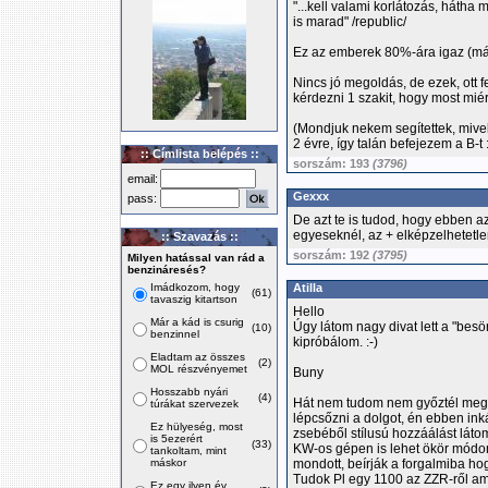
"...kell valami korlátozás, hátha
is marad" /republic/
Ez az emberek 80%-ára igaz (má
Nincs jó megoldás, de ezek, ott f
kérdezni 1 szakit, hogy most miér
(Mondjuk nekem segítettek, mivel
2 évre, így talán befejezem a B-t :
:: Címlista belépés ::
sorszám: 193
(3796)
email:
Gexxx
pass:
De azt te is tudod, hogy ebben a
egyeseknél, az + elképzelhetetlen
:: Szavazás ::
sorszám: 192
(3795)
Milyen hatással van rád a
benzináresés?
Imádkozom, hogy
Atilla
(61)
tavaszig kitartson
Hello
Már a kád is csurig
Úgy látom nagy divat lett a "besö
(10)
benzinnel
kipróbálom. :-)
Eladtam az összes
(2)
MOL részvényemet
Buny
Hosszabb nyári
(4)
Hát nem tudom nem győztél meg,
túrákat szervezek
lépcsőzni a dolgot, én ebben in
Ez hülyeség, most
zsebéből stílusú hozzáálást lát
is 5ezerért
(33)
KW-os gépen is lehet ökör módon
tankoltam, mint
máskor
mondott, beírják a forgalmiba h
Tudok Pl egy 1100 az ZZR-ről am
Ez egy ilyen év,