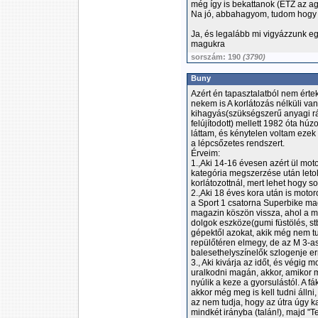
még így is bekattanok (ETZ az a
Na jó, abbahagyom, tudom hogy u
Ja, és legalább mi vigyázzunk e
magukra
sorszám: 190
(3790)
Buny
Azért én tapasztalatból nem értek
nekem is A korlátozás nélküli v
kihagyás(szükségszerű anyagi ráf
felújítodott) mellett 1982 óta hú
láttam, és kénytelen voltam ezek
a lépcsőzetes rendszert.
Érveim:
1.,Aki 14-16 évesen azért ül mot
kategória megszerzése után letol
korlátozottnál, mert lehet hogy 
2.,Aki 18 éves kora után is motor
a Sport 1 csatorna Superbike m
magazin köszön vissza, ahol a 
dolgok eszköze(gumi füstölés, stb.
gépektől azokat, akik még nem t
repülőtéren elmegy, de az M 3-a
balesethelyszínelők szlogenje err
3., Aki kivárja az időt, és végig
uralkodni magán, akkor, amikor m
nyúlik a keze a gyorsulástól. A f
akkor még meg is kell tudni állni,
az nem tudja, hogy az útra úgy 
mindkét irányba (talán!), majd "T