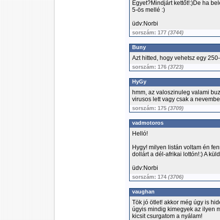
Egyet?Mindjárt kettőt!:)De ha bele
5-ös mellé :)
üdv:Norbi
sorszám: 177
(3744)
Buny
Azt hitted, hogy vehetsz egy 250-
sorszám: 176
(3723)
HyGy
hmm, az valoszinuleg valami buz
virusos lett vagy csak a nevemben
sorszám: 175
(3709)
vadmotoros
Helló!
Hygy! milyen listán voltam én fe
dollárt a dél-afrikai lottón!:) A k
üdv:Norbi
sorszám: 174
(3706)
vaughan
Tök jó ötlet! akkor még úgy is h
úgyis mindig kimegyek az ilyen m
kicsit csurgatom a nyálam!