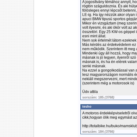
A jogosítvány témához annyit, ho
rögtön száguldoznia. És aki hüly
fölösleges ennyi lépcsőt betenni
LE-ig. Ha így nézzük akor olyan 
apuci BMW tipusú sportos gépjár
Mikor én vizsgáztam (meg szeri
volt ilyesmi, és aki ökör volt az a
összetöri. Egy 25 KW-os géppel i
esni mint állat.
Nem sok értelmét látom ezeknek 
Más kérdés az érdekvédelem ez 
nem működik. Szerintem itt meg a
Mindenki úgy áll hozzá, hogy majd
másnak is jó legyen, ilyenről szó
másnak is, és ha én elérek vala
senki másnak.
Na ezzel a gongolkodással van a
lesz magyarországon normális ér
nekiáll megszervezni, mert minden
(szerintem még a motorosok is)
Üdv attila
sorszám: 185
(3768)
tesho
A motoros érdekképviseletről ol
cikk,hogyan ölik meg egymást az 
http://totalbike.hu/buko/mamsklu
sorszám: 184
(3766)