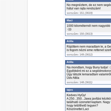
No megnéztem, de ez nem segédmo
hátul van rajta rendszám!
sorszám: 151
(3619)
Maci
1000 kilométernél nem nagyobb t
:-)))
sorszám: 150
(3613)
Atilla
Rájöttem nem maradtam le, a Gex
is fogom nézni eme rettenet szer
sorszám: 149
(3612)
Atilla
Na mondtam, hogy Buny tudja! :-
Egyébként mi ez a segédmotoros tr
Úgy látszik lemaradtam valamiről
Üdv Attila
sorszám: 148
(3611)
lajos
Kedves HyGy!
A 250...350...Jawa javítási kézik
található üzenetet kaptam. Nagy 
hogy letölthető legyen?
Köszönettel:Laci