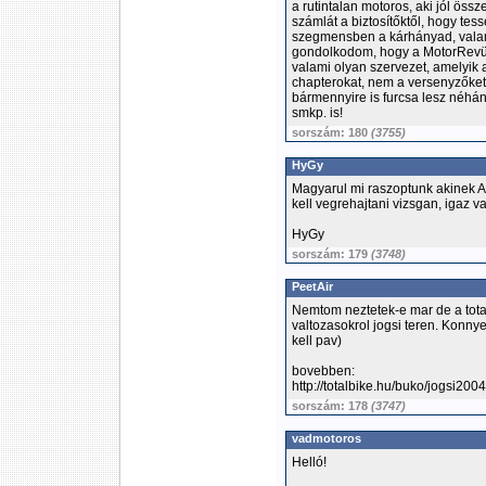
a rutintalan motoros, aki jól ös
számlát a biztosítőktől, hogy te
szegmensben a kárhányad, valam
gondolkodom, hogy a MotorRevü 
valami olyan szervezet, amelyik 
chapterokat, nem a versenyzőket
bármennyire is furcsa lesz néhá
smkp. is!
sorszám: 180
(3755)
HyGy
Magyarul mi raszoptunk akinek A k
kell vegrehajtani vizsgan, igaz va
HyGy
sorszám: 179
(3748)
PeetAir
Nemtom neztetek-e mar de a tota
valtozasokrol jogsi teren. Konny
kell pav)
bovebben:
http://totalbike.hu/buko/jogsi2004
sorszám: 178
(3747)
vadmotoros
Helló!