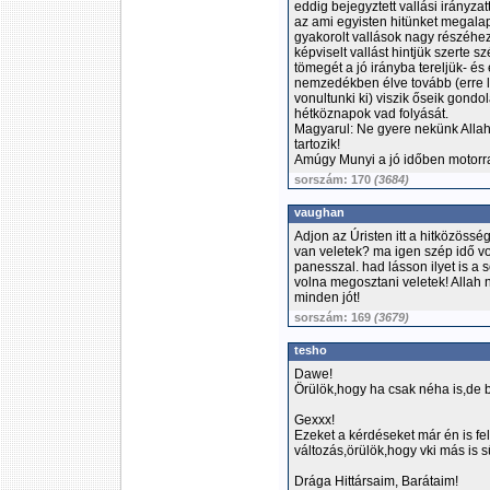
eddig bejegyztett vallási irányz
az ami egyisten hitünket megala
gyakorolt vallások nagy részéhez
képviselt vallást hintjük szerte s
tömegét a jó irányba tereljük- é
nemzedékben élve tovább (erre lá
vonultunki ki) viszik őseik gondo
hétköznapok vad folyását.
Magyarul: Ne gyere nekünk Allah
tartozik!
Amúgy Munyi a jó időben motorra
sorszám: 170
(3684)
vaughan
Adjon az Úristen itt a hitközössé
van veletek? ma igen szép idő vo
panesszal. had lásson ilyet is a 
volna megosztani veletek! Allah 
minden jót!
sorszám: 169
(3679)
tesho
Dawe!
Örülök,hogy ha csak néha is,de 
Gexxx!
Ezeket a kérdéseket már én is f
változás,örülök,hogy vki más is sü
Drága Hittársaim, Barátaim!