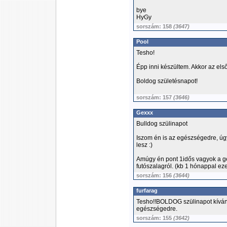
bye
HyGy
sorszám: 158
(3647)
Pool
Tesho!
Épp inni készültem. Akkor az els
Boldog születésnapot!
sorszám: 157
(3646)
Gexxx
Bulldog szülinapot
Iszom én is az egészségedre, úg
lesz :)
Amúgy én pont 1idős vagyok a gé
futószalagról. (kb 1 hónappal ez
sorszám: 156
(3644)
furfarag
Tesho!!BOLDOG szülinapot kíván
egészségedre.
sorszám: 155
(3642)