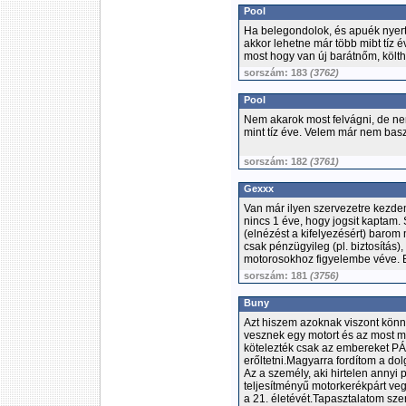
Pool
Ha belegondolok, és apuék nyerté
akkor lehetne már több mibt tíz 
most hogy van új barátnőm, költhe
sorszám: 183
(3762)
Pool
Nem akarok most felvágni, de ne
mint tíz éve. Velem már nem basz
sorszám: 182
(3761)
Gexxx
Van már ilyen szervezetre kezd
nincs 1 éve, hogy jogsit kaptam.
(elnézést a kifelyezésért) barom
csak pénzügyileg (pl. biztosítás
motorosokhoz figyelembe véve. E
sorszám: 181
(3756)
Buny
Azt hiszem azoknak viszont könn
vesznek egy motort és az most má
kötelezték csak az embereket PÁV
erőltetni.Magyarra fordítom a dol
Az a személy, aki hirtelen annyi
teljesítményű motorkerékpárt veg
a 21. életévét.Tapasztalatom szer