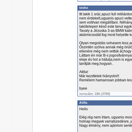
tesho
Itt lakik 1 srác,apuci full milliá
nem érdekelt,ugyanis apuci vett
sem volt/van megállítani. Néhán
lakótelepen késő este tanul egyk
Tavaly a Jézuska 3-as BMW kabrió
akármicsodát fog most helyette ka
Olyan megoldás sohasem lesz,ami
Őszintén szólva annak még örülö
ellenére még nem vettük át,hogy 
Láttam én már B-s jogosítvánnya
eleje és hol a hátulja,nem is egy
tanítják meg,hogyan..
Atilla!
Már kezdtelek hiányolni!!
Remélem hamarosan jobban lesz
byee
sorszám: 186
(3769)
Atilla
Hello
Elég rég nem írtam, ugyanis mos
holnap megyek varratszedésre, j
Nagy élmény, nem ajánlom senk