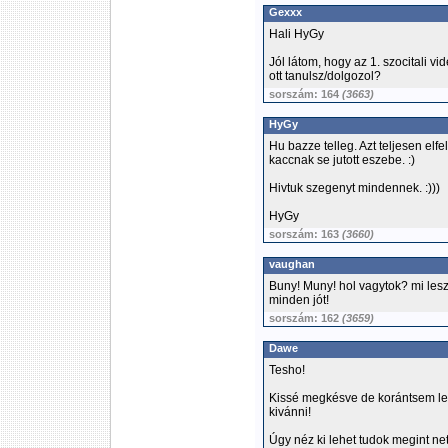
Gexxx
Hali HyGy
Jól látom, hogy az 1. szocitali v
ott tanulsz/dolgozol?
sorszám: 164
(3663)
HyGy
Hu bazze telleg. Azt teljesen elf
kaccnak se jutott eszebe. :)
Hivtuk szegenyt mindennek. :)))
HyGy
sorszám: 163
(3660)
vaughan
Buny! Muny! hol vagytok? mi lesz
minden jót!
sorszám: 162
(3659)
Dawe
Tesho!
Kissé megkésve de korántsem le
kivánni!
Úgy néz ki lehet tudok megint ne