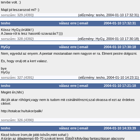
tervbe volt. :)
Majd jol leszarozod mi? :)
sorszám: 329
(4393)
(
előzmény:
tesho, 2004-01-10 17:32:31)
tesho
válasz erre
|
email
2004-01-10 17:32:31
Kössz HyGy,örülök!:)
A Jawa-ról is lesz hasonló szavazás?:)))
sorszám: 328
(4392)
(
előzmény:
HyGy, 2004-01-10 17:30:18)
HyGy
válasz erre
|
email
2004-01-10 17:30:18
Nem, egyedul az enyem. A peetair mostanaban nem nagyon er ra. Elment pestre dolgozni.
Es, hogy orulj ott a kert valasz.
bye
HyGy
sorszám: 327
(4391)
(
előzmény:
tesho, 2004-01-10 14:23:11)
tesho
válasz erre
|
email
2004-01-10 17:21:18
Megint én,hihi:)
Aki jót akar röhögni,vagy nem is tudom mit csinálni/érezni,szal olvassa el ezt az érdekes
cikket:
http://totalcar.hu/tukor/palik/
sorszám: 326
(4390)
tesho
válasz erre
|
email
2004-01-10 14:33:39
Kissé késve írom,de jobb későn,mint soha!:)
A túrán az átlagtempó 65-70 szokott lenni. Ebből kifolyólag fantasztiqsan alacsony