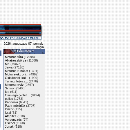
2026. augusztus 07. péntek
Ibolya
:: Fórumok ::
Motoros túra
(17998)
Alkatrészbörze
(11388)
MZ
(49078)
Jawa
(27120)
Motoros ruházat
(1391)
Motor elektroni...
(4962)
Oldalkocsi, kul...
(1999)
Tuning, fejlesz...
(2476)
Motorszervíz
(2867)
Simson
(3406)
Izs
(611)
Csevegő (kötetl...
(8494)
police
(1763)
Pannónia
(6541)
Papír mizériák
(3707)
Dnepr
(125)
Ural
(61)
Átépítés
(910)
Versenyzés
(74)
Csepel
(1960)
Junak
(318)