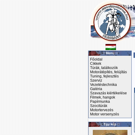
:: Menü ::
Főoldal
Cikkek
Túrák, találkozók
Motorátépítés, felújítás
Tuning, fejlesztés
Szerviz
Vezetéstechnika
Galéria
Szavazás kiértékelése
Filmek, hangok
Papírmunka
Szocitúrák
Motortervezés
Motor versenyzés
:: Egy kép ::