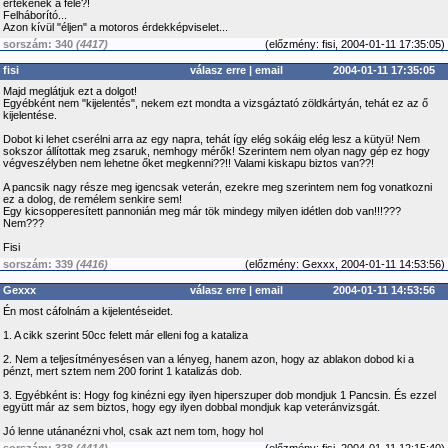
értékének a fele?!
Felháborító...
Azon kívül "éljen" a motoros érdekképviselet...
sorszám: 340
(4417)
(
előzmény:
fisi, 2004-01-11 17:35:05)
fisi
válasz erre
|
email
2004-01-11 17:35:05
Majd meglátjuk ezt a dolgot!
Egyébként nem "kijelentés", nekem ezt mondta a vizsgáztató zöldkártyán, tehát ez az ő
kijelentése.
Dobot ki lehet cserélni arra az egy napra, tehát így elég sokáig elég lesz a kütyü! Nem
sokszor állítottak meg zsaruk, nemhogy mérők! Szerintem nem olyan nagy gép ez hogy
végveszélyben nem lehetne őket megkenni??!! Valami kiskapu biztos van??!
A pancsik nagy része meg igencsak veterán, ezekre meg szerintem nem fog vonatkozni
ez a dolog, de remélem senkire sem!
Egy kicsopperesített pannonián meg már tök mindegy milyen idétlen dob van!!!???
Nem???
Fisi
sorszám: 339
(4416)
(
előzmény:
Gexxx, 2004-01-11 14:53:56)
Gexxx
válasz erre
|
email
2004-01-11 14:53:56
Én most cáfolnám a kijelentéseidet.
1. A cikk szerint 50cc felett már elleni fog a kataliza
2. Nem a teljesítményesésen van a lényeg, hanem azon, hogy az ablakon dobod ki a
pénzt, mert sztem nem 200 forint 1 katalizás dob.
3. Egyébként is: Hogy fog kinézni egy ilyen hiperszuper dob mondjuk 1 Pancsin. És ezzel
együtt már az sem biztos, hogy egy ilyen dobbal mondjuk kap veteránvizsgát.
Jó lenne utánanézni vhol, csak azt nem tom, hogy hol