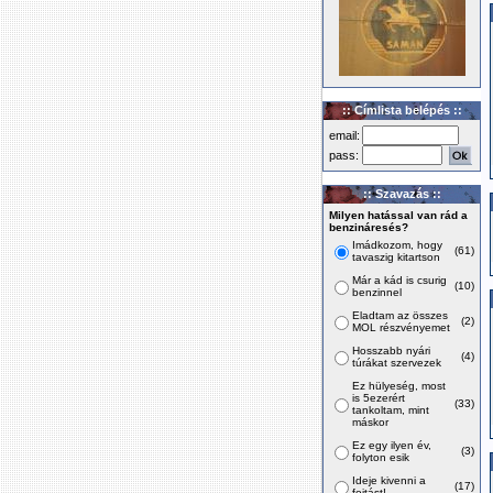
:: Címlista belépés ::
email:
pass:
:: Szavazás ::
Milyen hatással van rád a
benzináresés?
Imádkozom, hogy
(61)
tavaszig kitartson
Már a kád is csurig
(10)
benzinnel
Eladtam az összes
(2)
MOL részvényemet
Hosszabb nyári
(4)
túrákat szervezek
Ez hülyeség, most
is 5ezerért
(33)
tankoltam, mint
máskor
Ez egy ilyen év,
(3)
folyton esik
Ideje kivenni a
(17)
fojtást!