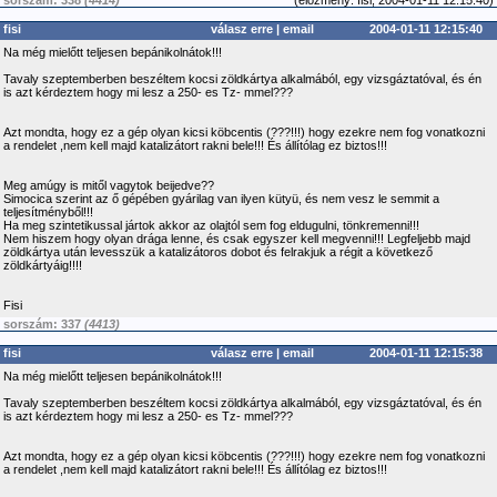
sorszám: 338
(4414)
(
előzmény:
fisi, 2004-01-11 12:15:40)
fisi
válasz erre
|
email
2004-01-11 12:15:40
Na még mielőtt teljesen bepánikolnátok!!!
Tavaly szeptemberben beszéltem kocsi zöldkártya alkalmából, egy vizsgáztatóval, és én
is azt kérdeztem hogy mi lesz a 250- es Tz- mmel???
Azt mondta, hogy ez a gép olyan kicsi köbcentis (???!!!) hogy ezekre nem fog vonatkozni
a rendelet ,nem kell majd katalizátort rakni bele!!! És állítólag ez biztos!!!
Meg amúgy is mitől vagytok beijedve??
Simocica szerint az ő gépében gyárilag van ilyen kütyü, és nem vesz le semmit a
teljesítményből!!!
Ha meg szintetikussal jártok akkor az olajtól sem fog eldugulni, tönkremenni!!!
Nem hiszem hogy olyan drága lenne, és csak egyszer kell megvenni!!! Legfeljebb majd
zöldkártya után levesszük a katalizátoros dobot és felrakjuk a régit a következő
zöldkártyáig!!!!
Fisi
sorszám: 337
(4413)
fisi
válasz erre
|
email
2004-01-11 12:15:38
Na még mielőtt teljesen bepánikolnátok!!!
Tavaly szeptemberben beszéltem kocsi zöldkártya alkalmából, egy vizsgáztatóval, és én
is azt kérdeztem hogy mi lesz a 250- es Tz- mmel???
Azt mondta, hogy ez a gép olyan kicsi köbcentis (???!!!) hogy ezekre nem fog vonatkozni
a rendelet ,nem kell majd katalizátort rakni bele!!! És állítólag ez biztos!!!