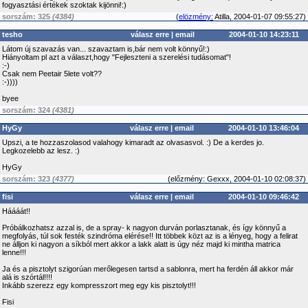
fogyasztási értékek szoktak kijönni!:)
sorszám: 325
(4384)
(
elözmény:
Atilla, 2004-01-07 09:55:27)
tesho
válasz erre
|
email
2004-01-10 14:23:11
Látom új szavazás van... szavaztam is,bár nem volt könnyű!:)
Hiányoltam pl azt a választ,hogy "Fejleszteni a szerelési tudásomat"!
:-)
Csak nem Peetair 5lete volt??
:-))))
byee
sorszám: 324
(4381)
HyGy
válasz erre
|
email
2004-01-10 13:46:04
Upszi, a te hozzaszolasod valahogy kimaradt az olvasasvol. :) De a kerdes jo.
Legkozelebb az lesz. :)
HyGy
sorszám: 323
(4377)
(
előzmény:
Gexxx, 2004-01-10 02:08:37)
fisi
válasz erre
|
email
2004-01-10 09:46:42
Háááát!!
Próbálkozhatsz azzal is, de a spray- k nagyon durván porlasztanak, és így könnyű a
megfolyás, túl sok festék szindróma elérése!! Itt többek közt az is a lényeg, hogy a felirat
ne álljon ki nagyon a síkból mert akkor a lakk alatt is úgy néz majd ki mintha matrica
lenne!!!
Ja és a pisztolyt szigorúan merőlegesen tartsd a sablonra, mert ha ferdén áll akkor már
alá is szórtál!!!!
Inkább szerezz egy kompresszort meg egy kis pisztolyt!!!
Fisi