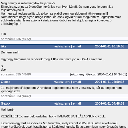
Meg amúgy is mitől vagytok beijedve??
Simocica szerint az ő gépében gyárilag van ilyen kütyü, és nem vesz le semmit a
teljesítményből!!!
Ha meg szintetikussal jártok akkor az olajtól sem fog eldugulni, tönkremenni!!!
Nem hiszem hogy olyan drága lenne, és csak egyszer kell megvenni!!! Legfeljebb majd
zöldkártya után levesszük a katalizátoros dobot és felrakjuk a régit a következő
zöldkártyáig!!!!
Fisi
sorszám: 336
(4412)
tike
válasz erre
|
email
2004-01-11 10:10:05
De nem ám!!!
Úgyhogy hamarosan rendelek még 1 IP-cimet mire jön a JAWA szavazás...
:)
tike.
sorszám: 335
(4408)
(
előzmény:
Gexxx, 2004-01-11 04:34:01)
Gexxx
válasz erre
|
email
2004-01-11 04:50:15
Ja, majdnem elfelejtettem: A rendelet segédmotorra nem vonatkozik, bár ez engem nem
igen vígasztal
sorszám: 334
(4407)
Gexxx
válasz erre
|
email
2004-01-11 04:48:39
Hali ismét
KÉSZÜLJETEK, mert előfordulhat, hogy HAMAROSAN LÁZADNUNK KELL.
Elcsíptem egy hírt az indexes MZ fórumból, melyszerint 2005.06.30 után a kétütemű
motorkerékpárok csak katalizátorral közlekedhetnek. Ez asszem igen nagy érvágás lenne