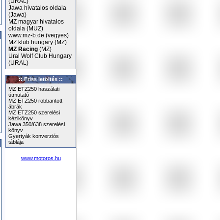
(URAL)
Jawa hivatalos oldala
(Jawa)
MZ magyar hivatalos
oldala (MUZ)
www.mz-b.de (vegyes)
MZ klub hungary (MZ)
MZ Racing
(MZ)
Ural Wolf Club Hungary
(URAL)
:: Friss letöltés ::
MZ ETZ250 haszálati
útmutató
MZ ETZ250 robbantott
ábrák
MZ ETZ250 szerelési
kézikönyv
Jawa 350/638 szerelési
könyv
Gyertyák konverziós
táblája
www.motoros.hu