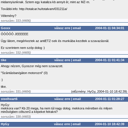
midannyiunknak. Sztem egy kataliza kb annyit ér, mint az MZ-m.
További info: http://totalcar.hu/totalvam/031211a/
Vélemény?
sorszám: 333
(4406)
Gexxx
válasz erre
|
email
2004-01-11 04:34:01
ÓÓÓÓÓ JEEEEEE
Úgy látom, megérkeztek az antiETZ-sek és munkába kezdtek a szavazásnál.
Ez szerintem nem szép dolog :)
sorszám: 332
(4405)
tike
válasz erre
|
email
2004-01-11 01:41:34
Ahogy nézem, Gyoszor még nem szavazott.
"Szántásban/gáton motorozni" (0)
:)
tike.
sorszám: 331
(4404)
(
előzmény:
HyGy, 2004-01-10 18:42:39)
steelheart6
válasz erre
|
email
2004-01-11 01:28:27
HyGy:
mekkora van? Kb 20 mega, ha nem túl nagy dolog. mekkora méretben és milyen
minőségben célszerű a képeket felrakni?
sorszám: 330
(4403)
HyGy
válasz erre
|
email
2004-01-10 18:42:39