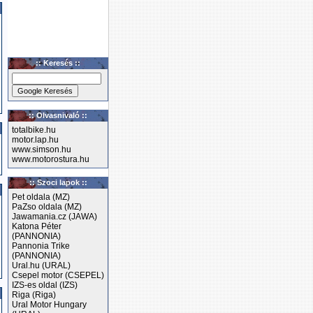
:: Keresés ::
:: Olvasnivaló ::
totalbike.hu
motor.lap.hu
www.simson.hu
www.motorostura.hu
:: Szoci lapok ::
Pet oldala (MZ)
PaZso oldala (MZ)
Jawamania.cz (JAWA)
Katona Péter
(PANNONIA)
Pannonia Trike
(PANNONIA)
Ural.hu (URAL)
Csepel motor (CSEPEL)
IZS-es oldal (IZS)
Riga (Riga)
Ural Motor Hungary