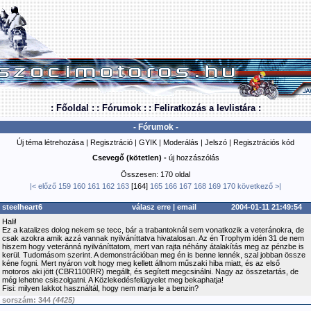
: Főoldal :
: Fórumok :
: Feliratkozás a levlistára :
- Fórumok -
Új téma létrehozása
|
Regisztráció
|
GYIK
|
Moderálás
|
Jelszó
|
Regisztrációs kód
Csevegő (kötetlen) -
új hozzászólás
Összesen: 170 oldal
|<
előző
159
160
161
162
163
[164]
165
166
167
168
169
170
következő
>|
steelheart6
válasz erre
|
email
2004-01-11 21:49:54
Hali!
Ez a katalizes dolog nekem se tecc, bár a trabantoknál sem vonatkozik a veteránokra, de
csak azokra amik azzá vannak nyilváníttatva hivatalosan. Az én Trophym idén 31 de nem
hiszem hogy veteránná nyilváníttatom, mert van rajta néhány átalakítás meg az pénzbe is
kerül. Tudomásom szerint. A demonstrációban meg én is benne lennék, szal jobban össze
kéne fogni. Mert nyáron volt hogy meg kellett állnom műszaki hiba miatt, és az első
motoros aki jött (CBR1100RR) megállt, és segített megcsinálni. Nagy az összetartás, de
még lehetne csiszolgatni. A Közlekedésfelügyelet meg bekaphatja!
Fisi: milyen lakkot használtál, hogy nem marja le a benzin?
sorszám: 344
(4425)