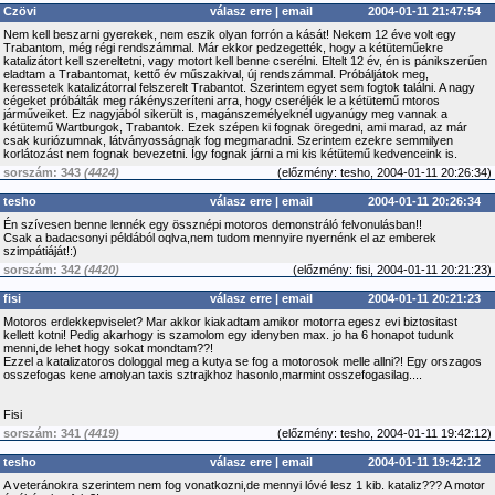
Czövi
válasz erre
|
email
2004-01-11 21:47:54
Nem kell beszarni gyerekek, nem eszik olyan forrón a kását! Nekem 12 éve volt egy
Trabantom, még régi rendszámmal. Már ekkor pedzegették, hogy a kétüteműekre
katalizátort kell szereltetni, vagy motort kell benne cserélni. Eltelt 12 év, én is pánikszerűen
eladtam a Trabantomat, kettő év műszakival, új rendszámmal. Próbáljátok meg,
keressetek katalizátorral felszerelt Trabantot. Szerintem egyet sem fogtok találni. A nagy
cégeket próbálták meg rákényszeríteni arra, hogy cseréljék le a kétütemű mtoros
járműveiket. Ez nagyjából sikerült is, magánszemélyeknél ugyanúgy meg vannak a
kétütemű Wartburgok, Trabantok. Ezek szépen ki fognak öregedni, ami marad, az már
csak kuriózumnak, látványosságnak fog megmaradni. Szerintem ezekre semmilyen
korlátozást nem fognak bevezetni. Így fognak járni a mi kis kétütemű kedvenceink is.
sorszám: 343
(4424)
(
előzmény:
tesho, 2004-01-11 20:26:34)
tesho
válasz erre
|
email
2004-01-11 20:26:34
Én szívesen benne lennék egy össznépi motoros demonstráló felvonulásban!!
Csak a badacsonyi példából oqlva,nem tudom mennyire nyernénk el az emberek
szimpátiáját!:)
sorszám: 342
(4420)
(
előzmény:
fisi, 2004-01-11 20:21:23)
fisi
válasz erre
|
email
2004-01-11 20:21:23
Motoros erdekkepviselet? Mar akkor kiakadtam amikor motorra egesz evi biztositast
kellett kotni! Pedig akarhogy is szamolom egy idenyben max. jo ha 6 honapot tudunk
menni,de lehet hogy sokat mondtam??!
Ezzel a katalizatoros dologgal meg a kutya se fog a motorosok melle allni?! Egy orszagos
osszefogas kene amolyan taxis sztrajkhoz hasonlo,marmint osszefogasilag....
Fisi
sorszám: 341
(4419)
(
előzmény:
tesho, 2004-01-11 19:42:12)
tesho
válasz erre
|
email
2004-01-11 19:42:12
A veteránokra szerintem nem fog vonatkozni,de mennyi lóvé lesz 1 kib. kataliz??? A motor