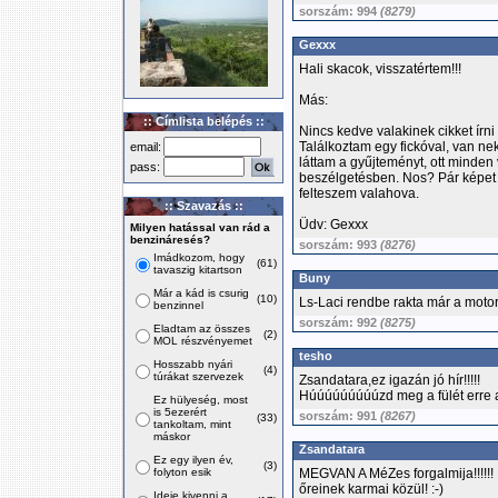
sorszám: 994
(8279)
Gexxx
Hali skacok, visszatértem!!!
Más:
:: Címlista belépés ::
Nincs kedve valakinek cikket írn
Találkoztam egy fickóval, van ne
email:
láttam a gyűjteményt, ott minden
pass:
beszélgetésben. Nos? Pár képet 
felteszem valahova.
:: Szavazás ::
Üdv: Gexxx
Milyen hatással van rád a
benzináresés?
sorszám: 993
(8276)
Imádkozom, hogy
(61)
tavaszig kitartson
Buny
Már a kád is csurig
(10)
Ls-Laci rendbe rakta már a motor
benzinnel
sorszám: 992
(8275)
Eladtam az összes
(2)
MOL részvényemet
tesho
Hosszabb nyári
(4)
túrákat szervezek
Zsandatara,ez igazán jó hír!!!!!
Húúúúúúúúúzd meg a fülét erre a
Ez hülyeség, most
is 5ezerért
sorszám: 991
(8267)
(33)
tankoltam, mint
máskor
Zsandatara
Ez egy ilyen év,
(3)
folyton esik
MEGVAN A MéZes forgalmija!!!!!!
őreinek karmai közül! :-)
Ideje kivenni a