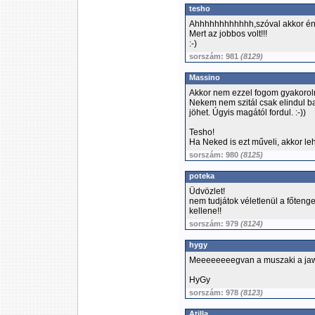
tesho
Ahhhhhhhhhhhh,szóval akkor én e
Mert az jobbos volt!!!
:-)
sorszám: 981
(8129)
Massino
Akkor nem ezzel fogom gyakorolni
Nekem nem szitál csak elindul b
jöhet. Úgyis magától fordul. :-))
Tesho!
Ha Neked is ezt műveli, akkor leh
sorszám: 980
(8125)
poteka
Üdvözlet!
nem tudjátok véletlenül a főten
kellene!!
sorszám: 979
(8124)
hygy
Meeeeeeeegvan a muszaki a jawa
HyGy
sorszám: 978
(8123)
Atilla