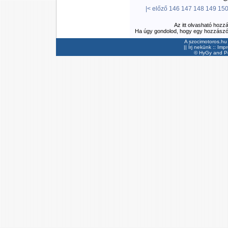
|<
előző
146
147
148
149
15
Az itt olvasható hozz
Ha úgy gondolod, hogy egy hozzászólás
A szocimotoros.hu 
||
Írj nekünk
::
Imp
©
HyGy
and Pee