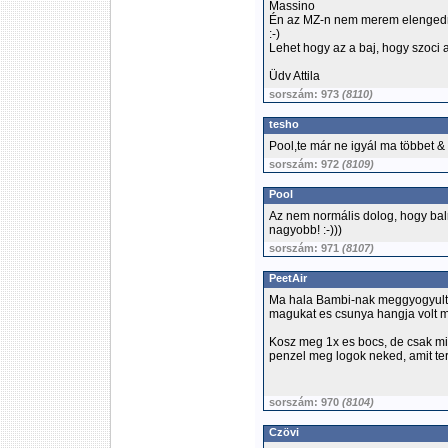
Massino
Én az MZ-n nem merem elengedni
:-)
Lehet hogy az a baj, hogy szoci a
Üdv Attila
sorszám: 973
(8110)
tesho
Pool,te már ne igyál ma többet & h
sorszám: 972
(8109)
Pool
Az nem normális dolog, hogy bal
nagyobb! :-)))
sorszám: 971
(8107)
PeetAir
Ma hala Bambi-nak meggyogyult
magukat es csunya hangja volt m
Kosz meg 1x es bocs, de csak mi
penzel meg logok neked, amit 
sorszám: 970
(8104)
Czövi