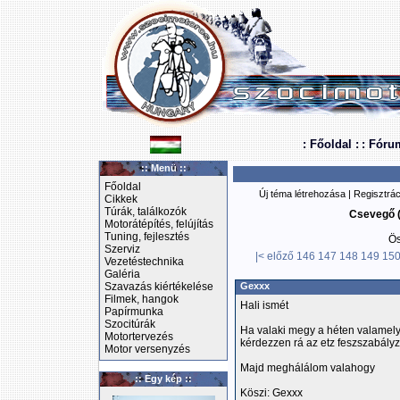
: Főoldal :
: Fóru
:: Menü ::
Főoldal
Új téma létrehozása
|
Regisztrác
Cikkek
Túrák, találkozók
Csevegő (
Motorátépítés, felújítás
Tuning, fejlesztés
Ös
Szerviz
|<
előző
146
147
148
149
15
Vezetéstechnika
Galéria
Szavazás kiértékelése
Gexxx
Filmek, hangok
Hali ismét
Papírmunka
Szocitúrák
Ha valaki megy a héten valamelyi
Motortervezés
kérdezzen rá az etz feszszabályzó
Motor versenyzés
Majd meghálálom valahogy
:: Egy kép ::
Köszi: Gexxx