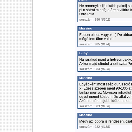
Ne reménykedj! Inkább pakolj sok
pl a sátrat mindíg előre a villára 
Üdv Attila
sorszám: 986
(8202)
Massino
Ebben biztos vagyok. :) De abb
mögöttem ülne valaki.
sorszám: 985
(8174)
Buny
Ha rárakod majd a hétvégi pakkot, 
Akkor majd elindul a szit-szita Pé
sorszám: 984
(8158)
Massino
Egyébként most szép duruzsoló h
:-) Egész szépen ment 90-100-at, 
tankra mert az M5-ösön rohadtul f
egyet menet közben. De állat volt.
Azért remélem jobb időben menni f
sorszám: 983
(8138)
Massino
Megy az jobbra is rendesen, csak 
sorszám: 982
(8135)