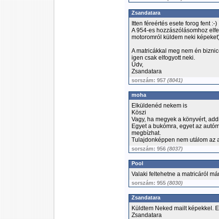
Zsandatara
Itten féreértés esete forog fent :-)
A 954-es hozzászólásomhoz elfel
motoromról küldem neki képeket)
A matricákkal meg nem én biznic
igen csak elfogyott neki.
Üdv,
Zsandatara
sorszám: 957
(8041)
moha
Elküldenéd nekem is
Köszi
Vagy, ha megyek a könyvért, add
Egyet a bukómra, egyet az autó
megbízhat.
Tulajdonképpen nem utálom az a
sorszám: 956
(8037)
Pool
Valaki feltehetne a matricáról má
sorszám: 955
(8030)
Zsandatara
Küldtem Neked mailt képekkel. E
Zsandatara