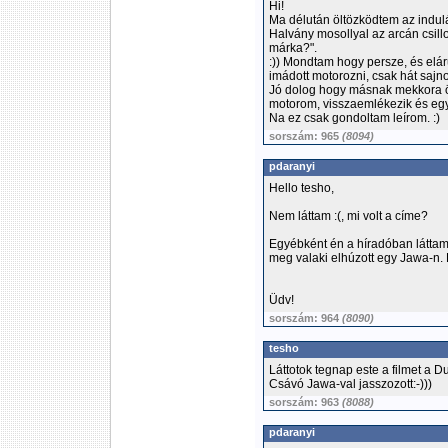
Hi!
Ma délután öltözködtem az indulás
Halvány mosollyal az arcán csil
márka?".
:)) Mondtam hogy persze, és eláru
imádott motorozni, csak hát sajnos
Jó dolog hogy másnak mekkora ö
motorom, visszaemlékezik és egy p
Na ez csak gondoltam leírom. :)
sorszám: 965
(8094)
pdaranyi
Hello tesho,
Nem láttam :(, mi volt a címe?
Egyébként én a híradóban láttam J
meg valaki elhúzott egy Jawa-n.
Üdv!
sorszám: 964
(8090)
tesho
Láttotok tegnap este a filmet a D
Csávó Jawa-val jasszozott:-)))
sorszám: 963
(8088)
pdaranyi