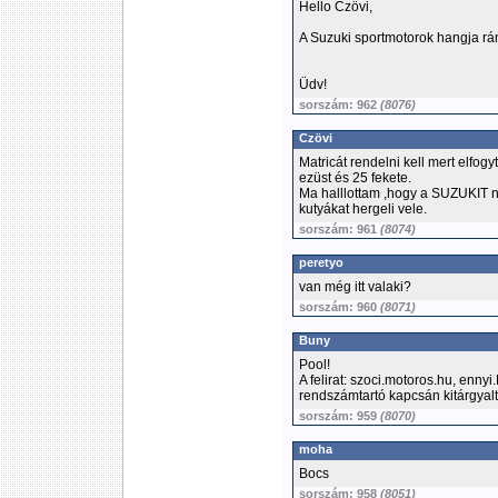
Hello Czövi,
A Suzuki sportmotorok hangja rám 
Üdv!
sorszám: 962
(8076)
Czövi
Matricát rendelni kell mert elfog
ezüst és 25 fekete.
Ma halllottam ,hogy a SUZUKIT n
kutyákat hergeli vele.
sorszám: 961
(8074)
peretyo
van még itt valaki?
sorszám: 960
(8071)
Buny
Pool!
A felirat: szoci.motoros.hu, enny
rendszámtartó kapcsán kitárgyalt
sorszám: 959
(8070)
moha
Bocs
sorszám: 958
(8051)