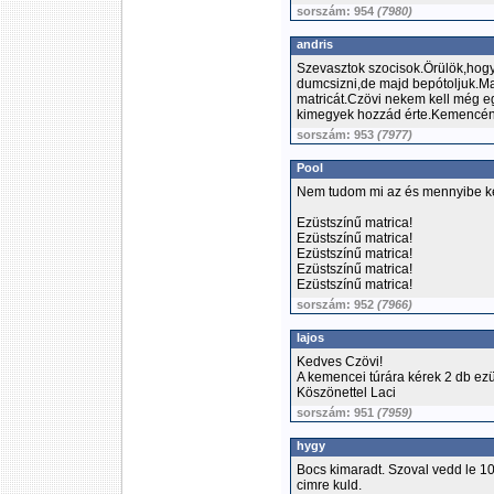
sorszám: 954
(7980)
andris
Szevasztok szocisok.Örülök,hogy
dumcsizni,de majd bepótoljuk.Ma
matricát.Czövi nekem kell még e
kimegyek hozzád érte.Kemencén 
sorszám: 953
(7977)
Pool
Nem tudom mi az és mennyibe ker
Ezüstszínű matrica!
Ezüstszínű matrica!
Ezüstszínű matrica!
Ezüstszínű matrica!
Ezüstszínű matrica!
sorszám: 952
(7966)
lajos
Kedves Czövi!
A kemencei túrára kérek 2 db ezü
Köszönettel Laci
sorszám: 951
(7959)
hygy
Bocs kimaradt. Szoval vedd le 
cimre kuld.