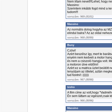
Nem írtam nevet!!!Lehet, hogy ne
Massino:
Szerintem inkább fogd mind a ke
tudom!!!
sorszám: 969
(8101)
Massino
Az normális dolog hogyha az MZ
elindul balra? Az az oldal nehez
sorszám: 968
(8099)
Buny
Czövi!
Azért beszélsz így, mert te baráts
enyém nem kedveli a motor hangjá
és nem a csiszoló hangja volt. Mé
a motoron ülve eldőlni!
Azért ez a matrica üzlet beütött
lenyúljam az ötletet, aztán megke
tud fizetni!:-))))))
sorszám: 967
(8098)
tesho
A film címe az volt,hogy "Vadméhe
Én sem láttam az egészet,csak kb
sorszám: 966
(8096)
Massino