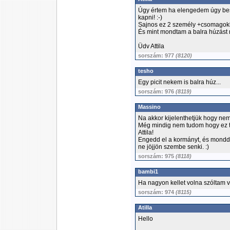
Úgy értem ha elengedem úgy bes
kapni! :-)
Sajnos ez 2 személy +csomagokkal
És mint mondtam a balra húzást m
Üdv Attila
sorszám: 977
(8120)
tesho
Egy picit nekem is balra húz...
sorszám: 976
(8119)
Massino
Na akkor kijelenthetjük hogy nem 
Még mindig nem tudom hogy ez t
Attila!
Engedd el a kormányt, és mondd m
ne jöjjön szembe senki. :)
sorszám: 975
(8118)
bambi1
Ha nagyon kellet volna szóltam 
sorszám: 974
(8115)
Atilla
Hello