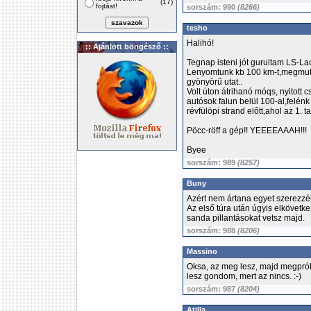
(17)
fojtást!
sorszám: 990
(8266)
tesho
Halihó!
:: Ajánlott böngésző ::
Tegnap isteni jót gurultam LS-Laci
Lenyomtunk kb 100 km-t,megmuta
gyönyörű utat..
Volt úton átrihanó móqs, nyitott 
autósok falun belül 100-al,felénk
révfülöpi strand előtt,ahol az 1. tali
Pöcc-röff a gép!! YEEEEAAAH!!!
Byee
sorszám: 989
(8257)
Buny
Azért nem ártana egyet szerezzél
Az első túra után úgyis elkövetkez
sanda pillantásokat vetsz majd.
sorszám: 988
(8206)
Massino
Oksa, az meg lesz, majd megpróbá
lesz gondom, mert az nincs. :-)
sorszám: 987
(8204)
Atilla