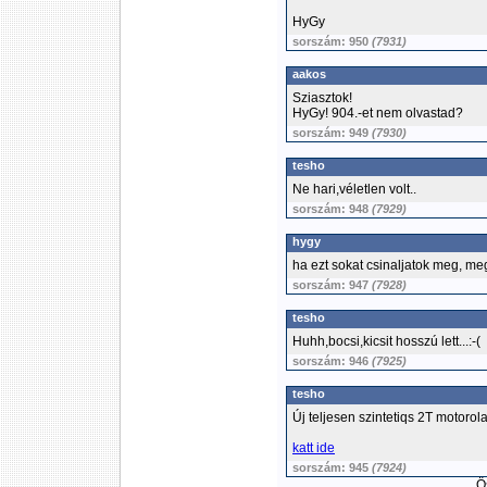
HyGy
sorszám: 950
(7931)
aakos
Sziasztok!
HyGy! 904.-et nem olvastad?
sorszám: 949
(7930)
tesho
Ne hari,véletlen volt..
sorszám: 948
(7929)
hygy
ha ezt sokat csinaljatok meg, m
sorszám: 947
(7928)
tesho
Huhh,bocsi,kicsit hosszú lett...:-(
sorszám: 946
(7925)
tesho
Új teljesen szintetiqs 2T motoro
katt ide
sorszám: 945
(7924)
Ös