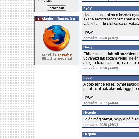
fojtást!
hygy
Hequila: szerintem a kezdok nyu
:: Ajánlott böngésző ::
akar a motorszerviz temaban a ke
valaki halado elolvassa es valas
HyGy
sorszám: 1039
(8468)
Buny
Ehhez nem tudok mit hozzátenni,
ugyanezt játszottam végig, de én
azt gondolom tanulni jó volt, de
sorszám: 1038
(8466)
hygy
A polo rendeles el, jovhet maso
polok azoknak akiknek fuggoben
HyGy
sorszám: 1037
(8464)
Hequila
Ja és még annyit, hogy a póló-r
sorszám: 1036
(8461)
Hequila