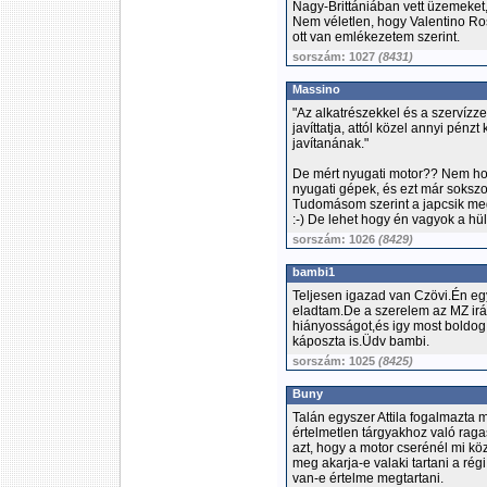
Nagy-Brittániában vett üzemeket, 
Nem véletlen, hogy Valentino Ro
ott van emlékezetem szerint.
sorszám: 1027
(8431)
Massino
"Az alkatrészekkel és a szervízze
javíttatja, attól közel annyi pé
javítanának."
De mért nyugati motor?? Nem ho
nyugati gépek, és ezt már sokszo
Tudomásom szerint a japcsik meg
:-) De lehet hogy én vagyok a hüly
sorszám: 1026
(8429)
bambi1
Teljesen igazad van Czövi.Én eg
eladtam.De a szerelem az MZ irá
hiányosságot,és igy most boldo
káposzta is.Üdv bambi.
sorszám: 1025
(8425)
Buny
Talán egyszer Attila fogalmazta 
értelmetlen tárgyakhoz való rag
azt, hogy a motor cserénél mi köz
meg akarja-e valaki tartani a ré
van-e értelme megtartani.