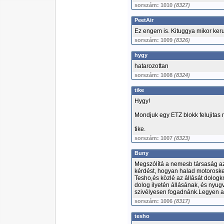
sorszám: 1010
(8327)
PeetAir
Ez engem is. Kituggya mikor kerul
sorszám: 1009
(8326)
hygy
hatarozottan
sorszám: 1008
(8324)
tike
Hygy!
Mondjuk egy ETZ blokk felujitas
tike.
sorszám: 1007
(8323)
Buny
Megszólítá a nemesb társaság az
kérdést, hogyan halad motoroske
Tesho,és közlé az állását dologk
dolog ilyetén állásának, és nyugv
szivélyesen fogadnánk.Legyen az
sorszám: 1006
(8317)
tesho