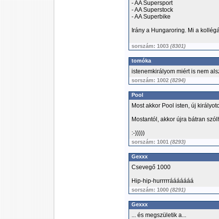
- AA Supersport
- AA Superstock
- AA Superbike
Irány a Hungaroring. Mi a koll
sorszám: 1003
(8301)
tomóka
istenemkirályom miért is nem al
sorszám: 1002
(8294)
Pool
Most akkor Pool isten, új királyo
Mostantól, akkor újra bátran szól
:-)))))
sorszám: 1001
(8293)
Gexxx
Csevegő 1000
Hip-hip-hurrrrrááááááá
sorszám: 1000
(8291)
Gexxx
... és megszületik a...