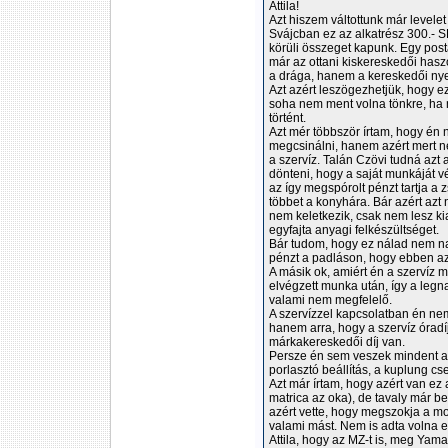
Attila!
Azt hiszem váltottunk már levele
Svájcban ez az alkatrész 300.- SF
körüli összeget kapunk. Egy posta
már az ottani kiskereskedői hasz
a drága, hanem a kereskedői ny
Azt azért leszögezhetjük, hogy ez
soha nem ment volna tönkre, ha n
történt.
Azt mér többször írtam, hogy én
megcsinálni, hanem azért mert n
a szervíz. Talán Czövi tudná azt 
dönteni, hogy a saját munkáját vé
az így megspórolt pénzt tartja a 
többet a konyhára. Bár azért azt 
nem keletkezik, csak nem lesz ki
egyfajta anyagi felkészültséget.
Bár tudom, hogy ez nálad nem na
pénzt a padláson, hogy ebben az
A másik ok, amiért én a szervíz m
elvégzett munka után, így a leg
valami nem megfelelő.
A szervízzel kapcsolatban én ne
hanem arra, hogy a szervíz óradí
márkakereskedői díj van.
Persze én sem veszek mindent a 
porlasztó beállítás, a kuplung cs
Azt már írtam, hogy azért van ez
matrica az oka), de tavaly már b
azért vette, hogy megszokja a mo
valami mást. Nem is adta volna el
Attila, hogy az MZ-t is, meg Yama