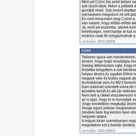
Mint azt Czövi írta azért tartan
sok rációt látok. Akkor a jobbbik
gondját viseli. Sok motort eladt
volt kedvem megnézni mi lett abb
Én nem kövezném meg Czövit a d
van valami, hogy előbb-utóbb aki 
Ja, erról jut eszembe, akinek kor
lehetóségre, mert hamar le tud v
motorra csak ők vizsgázhatnak a 
sorszám: 1024
(8424)
Czövi
Teljesen igaza van mindenkinek,
tervem ,hogy majd nosztalgia mot
Sokáig dillemáztam rajta ,hogy m
őrületbe kergettem a sok kérdés
helyen tárolni.Az egyiket 60Km-re
megyek vele és biztos vagyok ab
technikának sem.Az MZ-t ismerős
ilyen katonait szeretett volna,de
kezekbe került és aki jár veteráno
Nem kell a cikket visszakeresni 
az is igaz, hogy le is hurrogtak s
,hogy eredetiben megtudja őrizn
Ahogy egyre jobban megismerem 
mindeki bele fog kerülni ilyen d
helyzete alakul.
A májusi túrán személyesen majd
megvitatom ezt a barbár döntést.
sorszám: 1023
(8422)