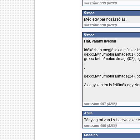
sorszám: 999
(8290)
Gexxx
Még egy pár hozászólás...
sorszám: 998
(8289)
Gexxx
Hát, valami ilyesmi
Időközben megjöttek a múltkor ké
gexxx.fw.hu/motors/Image(01).jp
gexxx.fw.hu/motors/Image(02).jp
.
.
.
gexxx.fw.hu/motors/Image(24).jp
Az egyiken én is feltűnök egy Nor
sorszám: 997
(8288)
Atilla
Tényleg mi van Ls-Lacival ezer év
sorszám: 996
(8286)
Massino