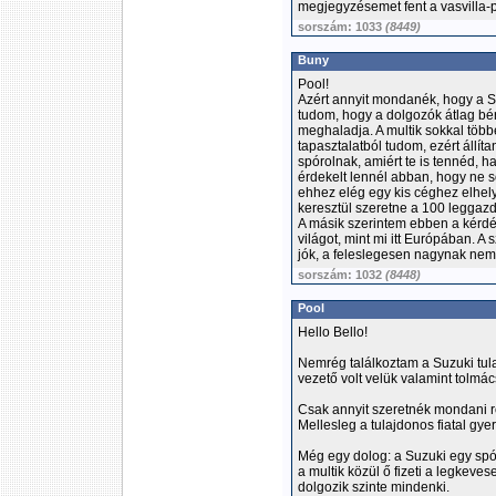
megjegyzésemet fent a vasvilla-pa
sorszám: 1033
(8449)
Buny
Pool!
Azért annyit mondanék, hogy a Suz
tudom, hogy a dolgozók átlag bé
meghaladja. A multik sokkal többe
tapasztalatból tudom, ezért állít
spórolnak, amiért te is tennéd, 
érdekelt lennél abban, hogy ne so
ehhez elég egy kis céghez elhely
keresztül szeretne a 100 leggaz
A másik szerintem ebben a kérd
világot, mint mi itt Európában. A 
jók, a feleslegesen nagynak nem 
sorszám: 1032
(8448)
Pool
Hello Bello!
Nemrég találkoztam a Suzuki tul
vezető volt velük valamint tolmác
Csak annyit szeretnék mondani r
Mellesleg a tulajdonos fiatal gy
Még egy dolog: a Suzuki egy spór
a multik közül ő fizeti a legkev
dolgozik szinte mindenki.