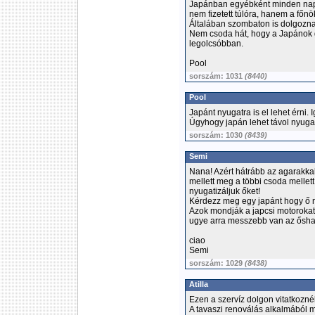
Japánban egyébként minden nap a
nem fizetett túlóra, hanem a főnö
Általában szombaton is dolgozna
Nem csoda hát, hogy a Japánok g
legolcsóbban.
Pool
sorszám: 1031
(8440)
Pool
Japánt nyugatra is el lehet érni. I
Úgyhogy japán lehet távol nyugat
sorszám: 1030
(8439)
Semi
Nana! Azért hátrább az agarakk
mellett meg a többi csoda mellett
nyugatizáljuk őket!
Kérdezz meg egy japánt hogy ő n
Azok mondják a japcsi motorokat 
ugye arra messzebb van az őshaz
ciao
Semi
sorszám: 1029
(8438)
Atilla
Ezen a szervíz dolgon vitatkozné
A tavaszi renoválás alkalmából 