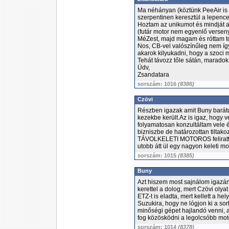
Ma néhányan (köztünk PeeAir is 
szerpentinen keresztül a lepence
Hoztam az unikumot és mindját a
(futár motor nem egyenlő versen
MéZest, majd magam és róttam to
Nos, CB-vel valószínűleg nem így 
akarok kilyukadni, hogy a szoci mo
Tehát távozz tőle sátán, maradok h
Üdv,
Zsandatara
sorszám: 1016
(8386)
Czövi
Részben igazak amit Buny barátun
kezekbe került.Az is igaz, hogy
folyamatosan konzultáltam vele 
bizniszbe de határozottan tiltako
TÁVOLKELETI MOTOROS felirattal
utobb átt ül egy nagyon keleti mo
sorszám: 1015
(8385)
Buny
Azt hiszem most sajnálom igazán
kerettel a dolog, mert Czövi olya
ETZ-t is eladta, mert kellett a h
Suzukira, hogy ne lógjon ki a so
minőségi gépet hajlandó venni, 
fog közösködni a legolcsóbb mot
sorszám: 1014
(8378)