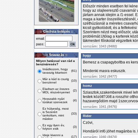
Először minden esetben fel kénes 
hogy az olajleeresztő csavarnál v
jártam annak idején a /1-essel. E
maga a karter összeillesztésnél,
széthúzásnál a méretes csavarhú
kicsit gyilkolódott, és a felfekvés
:: Címlista belépés ::
Szerintem nézd meg először, ut
problémát.Utólag a karterek közö
email:
tákmesteri főiskolát végzettek kö
pass:
sorszám: 1043
(8480)
:: Szavazás ::
hygy
Milyen hatással van rád a
Bemesz a csapagyboltba es kersz
benzináresés?
Imádkozom, hogy
Mindenki masra eskuszik.
(61)
tavaszig kitartson
sorszám: 1042
(8477)
Már a kád is csurig
(10)
benzinnel
homz
Eladtam az összes
(2)
Sziasztok,szakemberek mivel lehe
MOL részvényemet
testek között?Jött a rosszhir otth
Hosszabb nyári
(4)
hazavergődöm majd 1szer,orvoso
túrákat szervezek
sorszám: 1041
(8476)
Ez hülyeség, most
is 5ezerért
(33)
tankoltam, mint
Rider
máskor
Czövi,
Ez egy ilyen év,
(3)
folyton esik
Hondáról infó jöhet magánba is. 
Ideje kivenni a
(17)
sorszám: 1040
(8474)