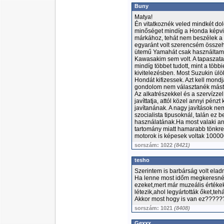
Buny
Matya!
Én vitatkoznék veled mindkét do
minőséget mindíg a Honda képvi
márkához, tehát nem beszélek 
egyaránt volt szerencsém összeh
ütemű Yamahát csak használtam, 
Kawasakim sem volt. A tapaszatal
mindíg többet tudott, mint a töb
kivitelezésben. Most Suzukin ül
Hondát kifizessek. Azt kell mon
gondolom nem választanék mást,
Az alkatrészekkel és a szervízzel
javíttatja, attól közel annyi pén
javítanának. A nagy javítások n
szocialista tipusoknál, talán ez 
használatának.Ha most valaki ar
tartomány miatt hamarabb tönkre
motorok is képesek voltak 100000
sorszám: 1022
(8421)
tesho
Szerintem is barbárság volt eladn
Ha lenne most időm megkeresném 
ezeket,mert már muzeális értéke
létezik,ahol legyártották őket,tehá
Akkor most hogy is van ez????
sorszám: 1021
(8408)
Gexxx