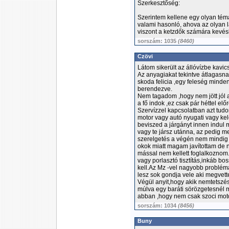
Szerkesztőség:
Szerintem kellene egy olyan témá
valami hasonló, ahova az olyan 
viszont a ketzdők számára kevés
sorszám: 1035
(8460)
Czövi
Látom sikerült az állóvízbe kavic
Az anyagiakat tekintve átlagasn
skoda felicia ,egy feleség minde
berendezve.
Nem tagadom ,hogy nem jött jól 
a fő indok ,ez csak pár héttel el
Szervízzel kapcsolatban azt tud
motor vagy autó nyugati vagy ke
beviszed a járgányt innen indul 
vagy te jársz utánna, az pedig m
szerelgetés a végén nem mindig j
okok miatt magam javítottam de 
mással nem kellett foglalkozno
vagy porlasztó tisztítás,inkáb bo
kell.Az Mz -vel nagyobb problém
lesz sok gondja vele aki megvett
Végül anyit,hogy akik nemtetszé
múlva egy baráti sörözgetesnél m
abban ,hogy nem csak szoci moto
sorszám: 1034
(8456)
Buny