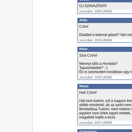
ÚJ SZAVAZÁS!!!!!
sorszám: 1020
(8402)
Atilla
Czövi
Eladtad a katonai gépet? Van ne
sorszám: 1019
(8400)
Rider
Szia Czövi!
Mennyi idős a Hondád?
Tapasztalatok? :-)
Én is szemeztem korábban egy ré
sorszám: 1018
(8392)
Matya
Hali Czövi!
Hát nem tudom, ezt a nagyon kele
utóbb mindenki, de az azért nem
fenntartása.Tudom, mert nekem 
egyben nem értek egyet veletek
magafelé hajlik a keze.
sorszám: 1017
(8388)
Zsandatara