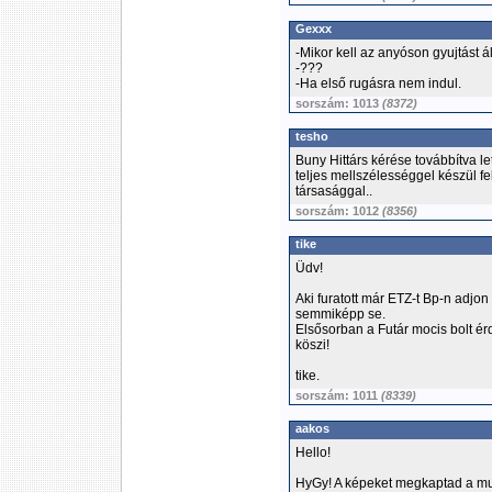
Gexxx
-Mikor kell az anyóson gyujtást ál
-???
-Ha első rugásra nem indul.
sorszám: 1013
(8372)
tesho
Buny Hittárs kérése továbbítva l
teljes mellszélességgel készül f
társasággal..
sorszám: 1012
(8356)
tike
Üdv!
Aki furatott már ETZ-t Bp-n adjon 
semmiképp se.
Elsősorban a Futár mocis bolt ér
köszi!
tike.
sorszám: 1011
(8339)
aakos
Hello!
HyGy! A képeket megkaptad a mu