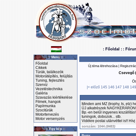
: Főoldal :
: Fóru
:: Menü ::
Főoldal
Új téma létrehozása
|
Regisztrác
Cikkek
Túrák, találkozók
Csevegő (
Motorátépítés, felújítás
Tuning, fejlesztés
Ös
Szerviz
|<
előző
145
146
147
148
14
Vezetéstechnika
Galéria
Szavazás kiértékelése
Filmek, hangok
Minden ami MZ (trophy, ts, etz) 
Papírmunka
ÚJ alkatrészek NAGYKERÁRON! Gyá
Szocitúrák
Bp.-en belűl ingyenes kiszállítás
Motortervezés
tuningok, dobozok... stb.
Motor versenyzés
Vidékre postai utánvéttel is!! Hív
sorszám: 1044
(8483)
:: Egy kép ::
Buny