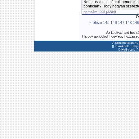
Nem rossz ötlet, én pl. benne len
pontosan? Hogy hogyan szerezte 
sorszám: 995
(8284)
Ös
|<
előző
145
146
147
148
14
Az itt olvasható hozz
Ha úgy gondolod, hogy egy hozzászólás
A szocimotoros.hu 
||
Írj nekünk
::
Imp
©
HyGy
and Pee