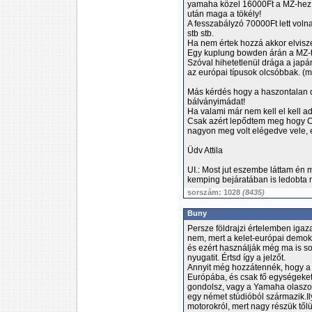
yamaha közel 16000Ft a MZ-hez 3
után maga a tökély!
A fesszabályzó 70000Ft lett voln
stb stb.
Ha nem értek hozzá akkor elvisz
Egy kuplung bowden árán a MZ-t ko
Szóval hihetetlenül drága a japán
az európai típusok olcsóbbak. (m
Más kérdés hogy a haszontalan 
bálványimádat!
Ha valami már nem kell el kell adn
Csak azért lepődtem meg hogy Cz
nagyon meg volt elégedve vele, 
Üdv Attila
UI.: Most jut eszembe láttam én 
kemping bejáratában is ledobta m
sorszám: 1028
(8435)
Buny
Persze földrajzi értelemben igaz
nem, mert a kelet-európai demo
és ezért használják még ma is s
nyugatit. Értsd így a jelzőt.
Annyit még hozzátennék, hogy a l
Európába, és csak fő egységeket
gondolsz, vagy a Yamaha olaszor
egy német stúdióból származik.I
motorokról, mert nagy részük tő