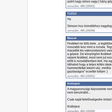
azért nagy simos vagy:) hány gép
sorszám: 486
(29301)
TUZI12
Hy.
Simson hoz öninditóhoz nagyfoga
sorszám: 485
(29296)
Maszat
Festéket ne tölts bele...a legtöb
rosszabb lesz mint a rozsda. Teg
maradék kis vakrozsdaszerü val
a géped. De könyörgöm festéket
valami festéket, most nem jut esz
előtt is rozsdátlanitani kell. Ha
láthatod hogy a teljes kötés idej
hammeritettal lekent váz, mintha 
gazdaságos" ecsettel toltam :)
sorszám: 484
(29251)
Kisfurjesi
A magyarországi képviselete nem
nem benzinálló...
Csak saját felelősségedre öntsd 
Kisfürjesi
sorszám: 483
(29189)