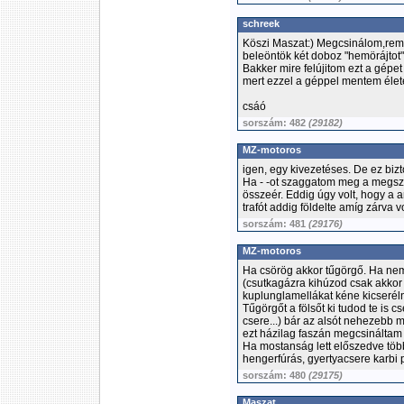
schreek
Köszi Maszat:) Megcsinálom,rem
beleöntök két doboz "hemörájt
Bakker mire felújitom ezt a gép
mert ezzel a géppel mentem élet
csáó
sorszám: 482
(29182)
MZ-motoros
igen, egy kivezetéses. De ez bizt
Ha - -ot szaggatom meg a megszak
összeér. Eddig úgy volt, hogy a am
trafót addig földelte amíg zárva vo
sorszám: 481
(29176)
MZ-motoros
Ha csörög akkor tűgörgő. Ha ne
(csutkagázra kihúzod csak akkor 
kuplunglamellákat kéne kicseréln
Tűgörgőt a fölsőt ki tudod te is 
csere...) bár az alsót nehezebb me
ezt házilag faszán megcsináltam ;)
Ha mostanság lett előszedve több
hengerfúrás, gyertyacsere karbi 
sorszám: 480
(29175)
Maszat