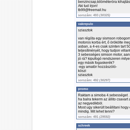
benzincsap,kilóméteróra kihajtás
Aki tud írjon!
tb99@freemail.hu
sorszám: 493
(30325)
vakrepulo
sziasztok
van régóta egy sismson robogom
motoros korba ért, ő örökölte m
asban, a 4-es csak szinten tart 50
teljesítményét, hogy tudjon villa
3 sebességes simson motor, aanna
jó rá? kipufogó rendszeren milye
egy másik fogaskerék?
-egy amatör hozzászóló-
köszi
sziasztok
sorszám: 492
(30297)
promo
Raktam a simoba 4.sebességet . 
ha balra tekerm az állito csavar
az negyedikböl.
Most ugy sikerült beállitani hog
mindig. Mit lehet tenni?
sorszám: 491
(29592)
schreek