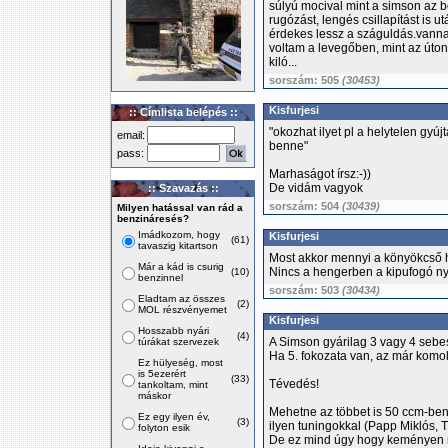
súlyú mocival mint a simson az 
rugózást, lengés csillapítást is 
érdekes lessz a száguldás.vannak
voltam a levegőben, mint az úton
kiló...
sorszám: 505
(30453)
Kisfurjesi
:: Címlista belépés ::
"okozhat ilyet pl a helytelen gyúj
email:
benne"
pass:
Marhaságot írsz:-))
De vidám vagyok
:: Szavazás ::
sorszám: 504
(30439)
Milyen hatással van rád a
benzináresés?
Imádkozom, hogy
Kisfurjesi
(61)
tavaszig kitartson
Most akkor mennyi a könyökcső ho
Már a kád is csurig
Nincs a hengerben a kipufogó ny
(10)
benzinnel
sorszám: 503
(30434)
Eladtam az összes
(2)
MOL részvényemet
Kisfurjesi
Hosszabb nyári
(4)
A Simson gyárilag 3 vagy 4 sebe
túrákat szervezek
Ha 5. fokozata van, az már komol
Ez hülyeség, most
is 5ezerért
(33)
Tévedés!
tankoltam, mint
máskor
Mehetne az többet is 50 ccm-ben
Ez egy ilyen év,
(3)
ilyen tuningokkal (Papp Miklós, T
folyton esik
De ez mind úgy hogy keményen m