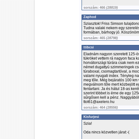
sorszám: 466
(28819)
Zaphod
Sziasztok! Friss Simson tulajdon
Tudna valaki nekem egy szerelési
formában, bárhogy jó. Köszönö
sorszám: 465
(28798)
ttibcsi
Eladnám nagyon szeretett 125-ös 
tükröket vettem rá nagyon faca kar
horvátországi túrára csak nem e
német dugattyú szimmeringek cser
túraboxal, csomagtartóval, a moci
valami nyugati index. Tényleg n
meg tőle. Még bejáratós 100 km v
megválnom tőle mert közbejött eg
fentartani. Ja és hátul 18-as ker
szerint többet is érne de egy 12
sűrgősen kell a pénz. Naggyából 
ttot61@axelero.hu
sorszám: 464
(28556)
Kisfurjesi
Szia!
Oda nincs közvetlen járat:-(