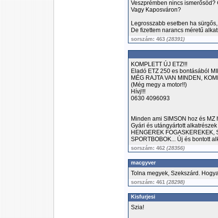
Veszprémben nincs ismerősöd? C
Vagy Kaposváron?
Legrosszabb esetben ha sürgős,
De fizettem narancs méretű alkatré
sorszám: 463
(28391)
KOMPLETT ÚJ ETZ!!!
Eladó ETZ 250 es bontásából MI
MÉG RAJTA VAN MINDEN, KOMP
(Még megy a motor!!)
Hívj!!!
0630 4096093
Minden ami SIMSON hoz és MZ he
Gyári és utángyártott alkatrés
HENGEREK FOGASKEREKEK, S
SPORTBOBOK... Új és bontott al
sorszám: 462
(28356)
macgyver
Tolna megyek, Szekszárd. Hogyan
sorszám: 461
(28298)
Kisfurjesi
Szia!