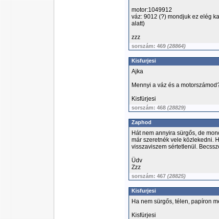
motor:1049912
váz: 9012 (?) mondjuk ez elég ka
alatt)
zzz
sorszám: 469
(28864)
Kisfurjesi
Ajka
Mennyi a váz és a motorszámod
Kisfürjesi
sorszám: 468
(28829)
Zaphod
Hát nem annyira sürgős, de mondj
már szeretnék vele közlekedni.
visszaviszem sértetlenül. Becsszó
Üdv
Zzz
sorszám: 467
(28825)
Kisfurjesi
Ha nem sürgős, télen, papíron m
Kisfürjesi