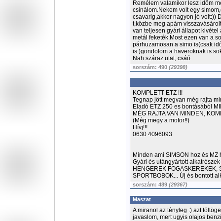
Remélem valamikor lesz idöm meg
csinálom.Nekem volt egy simom,egy
csavarig,akkor nagyon jó volt:))
t,közbe meg apám visszavásáro
van teljesen gyári állapot kivét
metál feketék.Most ezen van a sor 
párhuzamosan a simo is(csak idő
is:)gondolom a haveroknak is sok
Nah száraz utat, csáó
sorszám: 490
(29398)
KOMPLETT ETZ !!!
Tegnap jött megvan még rajta min
Eladó ETZ 250 es bontásából MI
MÉG RAJTA VAN MINDEN, KOMP
(Még megy a motor!!)
Hívj!!!
0630 4096093
Minden ami SIMSON hoz és MZ he
Gyári és utángyártott alkatrés
HENGEREK FOGASKEREKEK, S
SPORTBOBOK... Új és bontott al
sorszám: 489
(29367)
Maszat
A miranol az tényleg :) azt töltög
javaslom, mert ugyis olajos ben