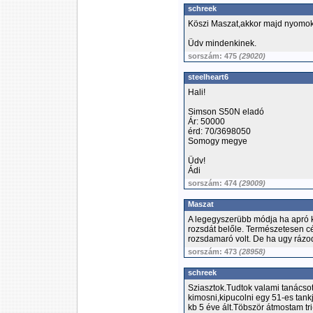
schreek
Köszi Maszat,akkor majd nyomok b
Üdv mindenkinek.
sorszám: 475
(29020)
steelheart6
Hali!
Simson S50N eladó
Ár: 50000
érd: 70/3698050
Somogy megye
Üdv!
Ádi
sorszám: 474
(29009)
Maszat
A legegyszerübb módja ha apró ka
rozsdát belőle. Természetesen cé
rozsdamaró volt. De ha ugy rázod
sorszám: 473
(28958)
schreek
Sziasztok.Tudtok valami tanácso
kimosni,kipucolni egy 51-es tank
kb 5 éve ált.Töbször átmostam tri