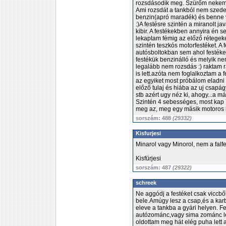
rozsdásodik meg. Szürőm nekem is
Ami rozsdát a tankból nem szedett 
benzin(apró maradék) és benne v
:)A festésre szintén a miranolt j
kibir. A festékekben annyira én s
lekaptam fémig az előző rétegeket
szintén teszkós motorfestéket. A
autósboltokban sem ahol festéke
festékük benzinálló és melyik nem
legalább nem rozsdás :) raktam rá
is lett.azóta nem foglalkoztam a 
az egyiket most próbálom eladni 
előző tulaj és hiába az uj csapág
stb azért ugy néz ki, ahogy...a 
Szintén 4 sebességes, most kap
meg az, meg egy másik motoros 
sorszám: 488
(29332)
Kisfurjesi
Minarol vagy Minorol, nem a falf
Kisfürjesi
sorszám: 487
(29322)
schreek
Ne aggódj a festéket csak viccbő
bele.Amúgy lesz a csap,és a karb
eleve a tankba a gyári helyen. 
autózománc,vagy sima zománc le
oldottam meg hát elég puha lett 