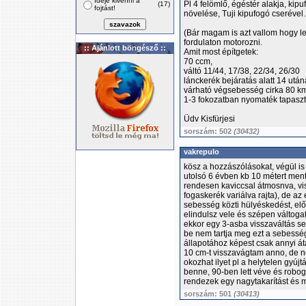
Ideje kivenni a
Pl 4 felömlő, égéstér alakja, ki
(17)
fojtást!
növelése, Tuji kipufogó cserével..
(Bár magam is azt vallom hogy 
fordulaton motorozni.
:: Ajánlott böngésző ::
Amit most építgetek:
70 ccm,
váltó 11/44, 17/38, 22/34, 26/30
lánckerék bejáratás alatt 14 utá
várható végsebesség cirka 80 k
1-3 fokozatban nyomaték tapaszta
Üdv Kisfürjesi
sorszám: 502
(30432)
vakrepulo
kösz a hozzászólásokat, végül is 
utolsó 6 évben kb 10 métert ment 
rendesen kaviccsal átmosnva, vis
fogaskerék variálva rajta), de az 
sebesség közti hülyéskedést, el
elindulsz vele és szépen váltogats
ekkor egy 3-asba visszaváltás seg
be nem tartja meg ezt a sebesség
állapotához képest csak annyi á
10 cm-t visszavágtam anno, de n
okozhat ilyet pl a helytelen gyújt
benne, 90-ben lett véve és robo
rendezek egy nagytakarítást és
sorszám: 501
(30413)