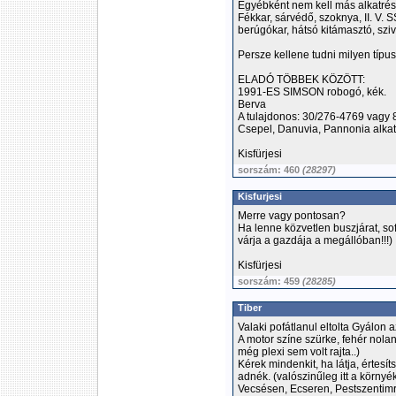
Egyébként nem kell más alkatré
Fékkar, sárvédő, szoknya, II. V. 
berúgókar, hátsó kitámasztó, sziva
Persze kellene tudni milyen típus
ELADÓ TÖBBEK KÖZÖTT:
1991-ES SIMSON robogó, kék.
Berva
A tulajdonos: 30/276-4769 vagy 
Csepel, Danuvia, Pannonia alkat
Kisfürjesi
sorszám: 460
(28297)
Kisfurjesi
Merre vagy pontosan?
Ha lenne közvetlen buszjárat, sofő
várja a gazdája a megállóban!!!)
Kisfürjesi
sorszám: 459
(28285)
Tiber
Valaki pofátlanul eltolta Gyálon
A motor színe szürke, fehér nol
még plexi sem volt rajta..)
Kérek mindenkit, ha látja, értesí
adnék. (valószinűleg itt a körny
Vecsésen, Ecseren, Pestszentimré