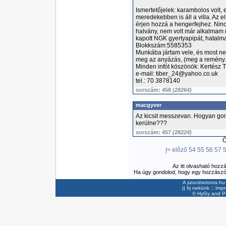
Ismertetőjelek: karambolos volt, 
meredekebben is áll a villa. Az e
érjen hozzá a hengerfejhez. Ninc
halvány, nem volt már alkalmam m
kapott NGK gyertyapipát, hatalm
Blokkszám:5585353
Munkába jártam vele, és most ne
meg az anyázás, (meg a remény.
Minden infót köszönök: Kertész T
e-mail: tiber_24@yahoo.co.uk
tel.: 70 3878140
sorszám: 458
(28264)
macgyver
Az kicsit messzevan. Hogyan gon
kerülne???
sorszám: 457
(28224)
Ös
|<
előző
54
55
56
57
Az itt olvasható hozz
Ha úgy gondolod, hogy egy hozzászólás
A szocimotoros.hu 
||
Írj nekünk
::
Imp
©
HyGy
and Pee