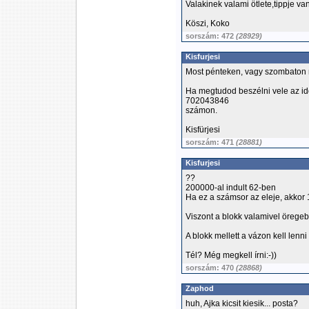
Valakinek valami ötlete,tippje va
Köszi, Koko
sorszám: 472
(28929)
Kisfurjesi
Most pénteken, vagy szombaton 
Ha megtudod beszélni vele az id
702043846
számon.
Kisfürjesi
sorszám: 471
(28881)
Kisfurjesi
??
200000-al indult 62-ben
Ha ez a számsor az eleje, akkor 
Viszont a blokk valamivel öregebb
A blokk mellett a vázon kell lenn
Tél? Még megkell írni:-))
sorszám: 470
(28868)
Zaphod
huh, Ajka kicsit kiesik... posta?