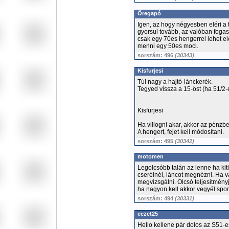
Öregapó
Igen, az hogy négyesben eléri a
gyorsul tovább, az valóban fogask
csak egy 70es hengerrel lehet e
menni egy 50es moci.
sorszám: 496
(30343)
Kisfurjesi
Túl nagy a hajtó-lánckerék.
Tegyed vissza a 15-öst (ha 51/2-
Kisfürjesi
Ha villogni akar, akkor az pénzbe
A hengert, fejet kell módosítani.
sorszám: 495
(30342)
motomen
Legolcsóbb talán az lenne ha kitis
cserélnél, láncot megnézni. Ha v
megvizsgálni. Olcsó teljesitményj
ha nagyon kell akkor vegyél spor
sorszám: 494
(30331)
cezet25
Hello kellene pár dolos az S51-