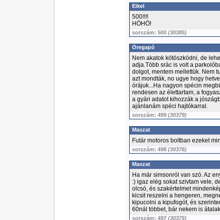
Eikel
500!!!!
HÖHÖ!
sorszám: 500
(30385)
Öregapó
Nem akatok kötöszködni, de lehet
adja.Több srác is volt a parkoló
dolgot, mentem mellettük. Nem t
azt mondták, no ugye hogy hetven
órájuk...Ha nagyon spécin megbüt
rendesen az élettartam, a fogya
a gyári adatot kihozzák a jószág
ajánlanám spéci hajtókarral.
sorszám: 499
(30379)
Maszat
Futár motoros boltban ezeket mi
sorszám: 498
(30376)
Maszat
Ha már simsonról van szó. Az en
:) igaz elég sokat szivtam vele,
olcsó, és szakértelmet mindenkép
kicsit reszelni a hengeren, megné
kipucolni a kipufogót, és szerin
60nál többet, bár nekem is átalakit
sorszám: 497
(30375)