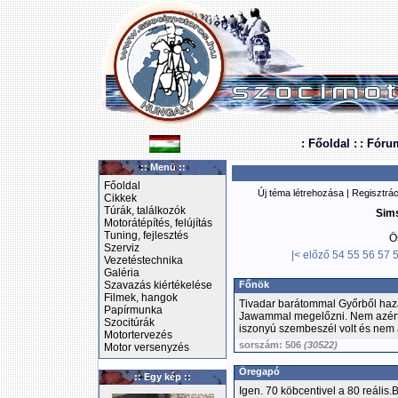
: Főoldal :
: Fóru
:: Menü ::
Főoldal
Új téma létrehozása
|
Regisztrác
Cikkek
Túrák, találkozók
Sim
Motorátépítés, felújítás
Tuning, fejlesztés
Ö
Szerviz
|<
előző
54
55
56
57
Vezetéstechnika
Galéria
Szavazás kiértékelése
Főnök
Filmek, hangok
Tivadar barátommal Győrből hazaf
Papírmunka
Jawammal megelőzni. Nem azért
Szocitúrák
iszonyú szembeszél volt és nem 
Motortervezés
sorszám: 506
(30522)
Motor versenyzés
Öregapó
:: Egy kép ::
Igen. 70 köbcentivel a 80 reális.