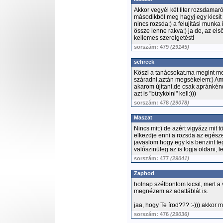
Akkor vegyél két liter rozsdamaró
másodikból meg hagyj egy kicsit h
nincs rozsda:) a felujitási munk
össze lenne rakva:) ja de, az első
kellemes szerelgetést!
sorszám: 479
(29145)
schreek
Köszi a tanácsokat.ma megint meg
száradni,aztán megsékelem:) Amúg
akarom újítani,de csak apránkén
azt is "bütykölni" kell:)))
sorszám: 478
(29078)
Maszat
Nincs mit:) de azért vigyázz mit t
elkezdje enni a rozsda az egészet
javaslom hogy egy kis benzint teg
valószinüleg az is fogja oldani, l
sorszám: 477
(29041)
Zaphod
holnap szétbontom kicsit, mert a 
megnézem az adattáblát is.
jaa, hogy Te írod??? :-))) akkor
sorszám: 476
(29036)