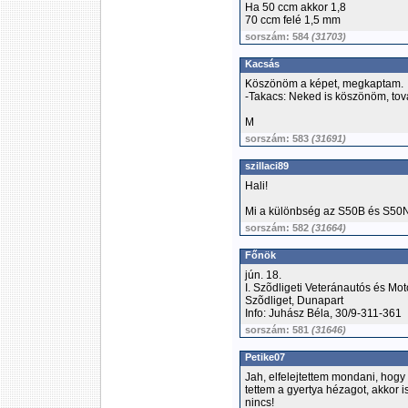
Ha 50 ccm akkor 1,8
70 ccm felé 1,5 mm
sorszám: 584
(31703)
Kacsás
Köszönöm a képet, megkaptam.
-Takacs: Neked is köszönöm, tov
M
sorszám: 583
(31691)
szillaci89
Hali!
Mi a különbség az S50B és S50N k
sorszám: 582
(31664)
Főnök
jún. 18.
I. Szõdligeti Veteránautós és Mo
Szõdliget, Dunapart
Info: Juhász Béla, 30/9-311-361
sorszám: 581
(31646)
Petike07
Jah, elfelejtettem mondani, hogy
tettem a gyertya hézagot, akkor i
nincs!