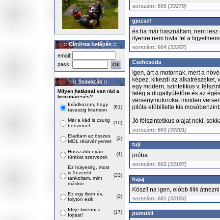
sorszám: 605
(33279)
gjozsef
és ha már használtam, nem lesz 
ilyenre nem hivta fel a figyelmem
:: Címlista belépés ::
sorszám: 604
(33257)
email:
Csehcsoda
pass:
Igen, árt a motornak, mert a növ
képez, kikezdi az alkatrészeket,
:: Szavazás ::
egy modern, szintetikus v. félszi
Milyen hatással van rád a
felég a dugattyútetőre és az égés
benzináresés?
versenymotorokat minden verseny
Imádkozom, hogy
pilóta elöblítette kis mosóbenzin
(61)
tavaszig kitartson
Már a kád is csurig
Jó félszintetikus olajat neki, sok
(10)
benzinnel
sorszám: 603
(33201)
Eladtam az összes
(2)
MOL részvényemet
tuji
Hosszabb nyári
(4)
próba
túrákat szervezek
sorszám: 602
(33197)
Ez hülyeség, most
is 5ezerért
(33)
tankoltam, mint
hajaj
máskor
Köszi! na igen, előbb illik átnézni
Ez egy ilyen év,
(3)
sorszám: 601
(33154)
folyton esik
Ideje kivenni a
(17)
pumukli
fojtást!