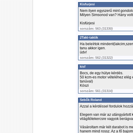
Kisfurjesi
Nem ilyen egyszerű mint gondol
Milyen Simsonod van? Hány vol
Kisfürjesi
sorszám: 563
(31330)
2Takt-taktik
Ha beleírtok mindent(lakcim,szem
tanu akkor igen.
üdv!
sorszám: 562
(31322)
kisf
Bocs, de egy hülye kérdés.
50 kcm-es motor vételéhez elég e
tanúval)
Köszi
sorszám: 561
(31314)
Sebők Roland
Azzal a kérdéssel fordulok hozzá
Elegem van már az utángyártott ki
világítótekercsre vagyok berágva
Vásároltam már két darabot is me
hanem mind rossz. Az a fő bajom 