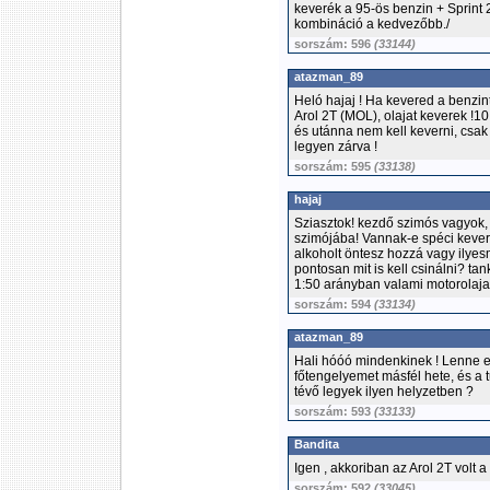
keverék a 95-ös benzin + Sprint 
kombináció a kedvezőbb./
sorszám: 596
(33144)
atazman_89
Heló hajaj ! Ha kevered a benzint
Arol 2T (MOL), olajat keverek !1
és utánna nem kell keverni, csak
legyen zárva !
sorszám: 595
(33138)
hajaj
Sziasztok! kezdő szimós vagyok, 
szimójába! Vannak-e spéci keveré
alkoholt öntesz hozzá vagy ilye
pontosan mit is kell csinálni? t
1:50 arányban valami motorolaj
sorszám: 594
(33134)
atazman_89
Hali hóóó mindenkinek ! Lenne eg
főtengelyemet másfél hete, és a 
tévő legyek ilyen helyzetben ?
sorszám: 593
(33133)
Bandita
Igen , akkoriban az Arol 2T volt 
sorszám: 592
(33045)