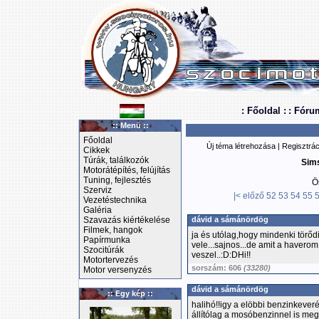
: Főoldal :
: Fóru
:: Menü ::
Főoldal
Új téma létrehozása
|
Regisztrác
Cikkek
Túrák, találkozók
Sim
Motorátépítés, felújítás
Tuning, fejlesztés
Ö
Szerviz
|<
előző
52
53
54
55
Vezetéstechnika
Galéria
Szavazás kiértékelése
dávid a sámánördög
Filmek, hangok
ja és utólag,hogy mindenki törő
Papírmunka
vele...sajnos...de amit a havero
Szocitúrák
veszel..:D:DHi!!
Motortervezés
sorszám: 606
(33280)
Motor versenyzés
dávid a sámánördög
:: Egy kép ::
halihó!!igy a elöbbi benzinkev
állítólag a mosóbenzinnel is meg