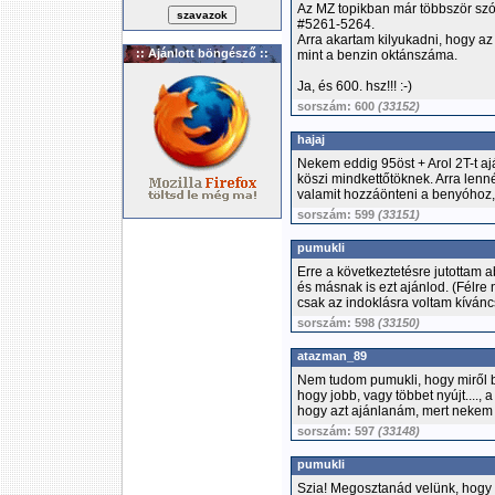
Az MZ topikban már többször szób
#5261-5264.
Arra akartam kilyukadni, hogy az
:: Ajánlott böngésző ::
mint a benzin oktánszáma.
Ja, és 600. hsz!!! :-)
sorszám: 600
(33152)
hajaj
Nekem eddig 95öst + Arol 2T-t ajá
köszi mindkettőtöknek. Arra lenn
valamit hozzáönteni a benyóhoz
sorszám: 599
(33151)
pumukli
Erre a következtetésre jutottam 
és másnak is ezt ajánlod. (Félre
csak az indoklásra voltam kíváncs
sorszám: 598
(33150)
atazman_89
Nem tudom pumukli, hogy miről b
hogy jobb, vagy többet nyújt...., a
hogy azt ajánlanám, mert nekem b
sorszám: 597
(33148)
pumukli
Szia! Megosztanád velünk, hogy m