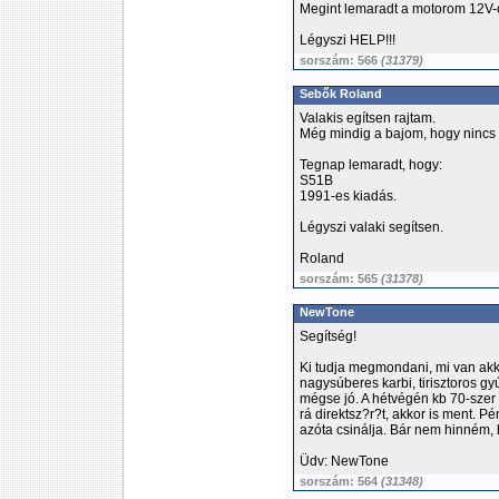
Megint lemaradt a motorom 12V-
Légyszi HELP!!!
sorszám: 566
(31379)
Sebők Roland
Valakis egítsen rajtam.
Még mindig a bajom, hogy nincs 
Tegnap lemaradt, hogy:
S51B
1991-es kiadás.
Légyszi valaki segítsen.
Roland
sorszám: 565
(31378)
NewTone
Segítség!
Ki tudja megmondani, mi van akkor
nagysúberes karbi, tirisztoros gy
mégse jó. A hétvégén kb 70-szer 
rá direktsz?r?t, akkor is ment. Pé
azóta csinálja. Bár nem hinném,
Üdv: NewTone
sorszám: 564
(31348)