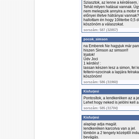
Sziasztok, az lenne a kérdésem,
Tehát milyen hatásai vannak. Úg
nem melegszik annyira a motor m
előnyei illetve hátrányai vanna
hallottam én hogy 10literbe 0,5 d
köszönöm a válaszokat.
sorszám: 587
(32857)
pocok_simson
na Emberek Ne hagyjuk már pang
hiszen Simson az simson!!
Irjatok!
Üdv Joci
1 kérdés! :
lassan készen lesz a simon, fel 
felteni=szocinak a lapjára felraka
köszönöm!
sorszám: 586
(31960)
Kisfurjesi
Pontosítok, a lendkeréken az a jel 
Lehet hogy neked is jelölni kell 
sorszám: 585
(31704)
Kisfurjesi
alaplap adja magát.
lendkeréken karcolva van a jel.
tömbön a 2 tengely középtől indu
bevágás.