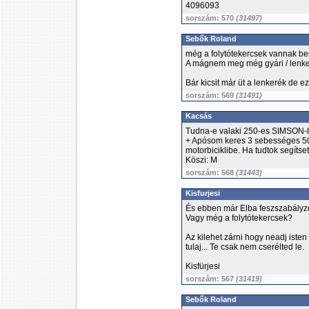
4096093
sorszám: 570
(31497)
Sebők Roland
még a folytótekercsek vannak be
A mágnem meg még gyári / lenker
Bár kicsit már üt a lenkerék de e
sorszám: 569
(31491)
Kacsás
Tudna-e valaki 250-es SIMSON-ho
+ Apósom keres 3 sebességes 50
motorbiciklibe. Ha tudtok segítset
Köszi: M
sorszám: 568
(31443)
Kisfurjesi
És ebben már Elba feszszabályz
Vagy még a folytótekercsek?
Az kilehet zárni hogy neadj iste
tulaj... Te csak nem cserélted le.
Kisfürjesi
sorszám: 567
(31419)
Sebők Roland