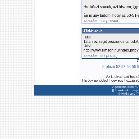
Hm köszi srácok, azt hiszem, így 
Én is úgy tudom, hogy az 50-51-e
sorszám: 558
(31244)
2Takt-taktik
Hali!
Talán ez segít beazonosítanod.Az
Üdv!
http://www.simson.hu/index.php?
sorszám: 557
(31192)
Ös
|<
előző
52
53
54
55
Az itt olvasható hozz
Ha úgy gondolod, hogy egy hozzászólás
A szocimotoros.hu 
||
Írj nekünk
::
Imp
©
HyGy
and Pee