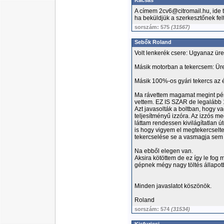
Kacsás
A címem 2cv6@citromail.hu, ide 
ha beküldjük a szerkesztőnek felt
sorszám: 575
(31567)
Sebők Roland
Volt lenkerék csere: Ugyanaz üre
Másik motorban a tekercsem: Ür
Másik 100%-os gyári tekercs az 
Ma rávettem magamat megint pénz
vettem. EZ IS SZAR de legalább 
Azt javasolták a boltban, hogy v
teljesítményű izzóra. Az izzós m
láttam rendessen kivilágítatlan 
is hogy vigyem el megtekercselte
tekercselése se a vasmagja sem 
Na ebből elegen van.
Aksira kötöttem de ez így le fog 
gépnek mégy nagy töltés állapo
Minden javaslatot köszönök.
Roland
sorszám: 574
(31534)