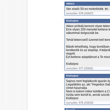
takacs
Van eladó 50-es motorblokk. tel.
sorszám: 578
(31627)
Kisfurjesi
Akkor próbálj keresni olyan teke
Erre olyan 200 menetet kellene t
vákummal dolgozzák be.
Tehát tekercselő üzemet kell ker
Másik lehetőség, hogy bontóban 
lendkerék és az alaplap. A telje
vegyél.
Ezt kellene adaptálnod a Te moci
Kisfürjesi
sorszám: 577
(31611)
Kisfurjesi
Sajnos nem foglalkozik igazán i
Legalábbis az, aki "Hegedus Ga
címet használja.
Nem is tudom mikor küldtem a Cs
Azóta sem került ki, annál szocib
Kisfürjesi
sorszám: 576
(31610)