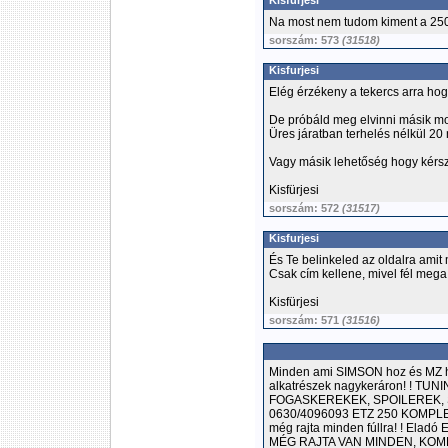
Kisfurjesi
Na most nem tudom kiment a 250
sorszám: 573
(31518)
Kisfurjesi
Elég érzékeny a tekercs arra ho
De próbáld meg elvinni másik m
Üres járatban terhelés nélkül 20
Vagy másik lehetőség hogy kérsz
Kisfürjesi
sorszám: 572
(31517)
Kisfurjesi
És Te belinkeled az oldalra amit
Csak cím kellene, mivel fél mega
Kisfürjesi
sorszám: 571
(31516)
Minden ami SIMSON hoz és MZ hez
alkatrészek nagykeráron! ! 
FOGASKEREKEK, SPOILEREK, SPO
0630/4096093 ETZ 250 KOMPLET
még rajta minden fúllra! ! Eladó
MÉG RAJTA VAN MINDEN, KOMPLETT