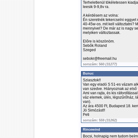
Terheletlenül tökéletessen kiadj
leesik 9-9,8v ra.
A kérdésem az volna:
Én szeretnék tekercselni eggye
40-45w-os. mit kell változtatni?
mennyivel? De már az is nagy s
melyiken változtassak.
Előre is köszönöm.
Sebők Roland
Szeged
sebokr@freemail.hu
sorszám: 560
(31277)
Bunuc
Sziasztok!!
Van egy eladó S 51-es vázam alk
van szedve. Hiányoznak az első 
Ami van rajta, és kis ráfordításs
váz elemek, ülés, légszűrőház, l
van).
Az ára 4500 Ft, Budapest 18. ker
Jó Simózást!!
Peti
sorszám: 559
(31262)
Rincewind
Bocsi, holnapig nem tudom beírni