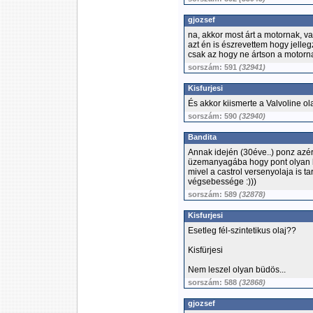
gjozsef
na, akkor most árt a motornak, 
azt én is észrevettem hogy jell
csak az hogy ne ártson a motorn
sorszám: 591
(32941)
Kisfurjesi
És akkor kiismerte a Valvoline ola
sorszám: 590
(32940)
Bandita
Annak idején (30éve..) ponz azé
üzemanyagába hogy pont olyan b
mivel a castrol versenyolaja is tart
végsebessége :)))
sorszám: 589
(32878)
Kisfurjesi
Esetleg fél-szintetikus olaj??
Kisfürjesi
Nem leszel olyan büdös...
sorszám: 588
(32868)
gjozsef