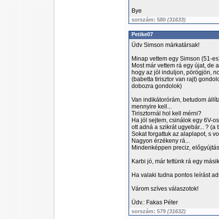
Bye
sorszám: 580
(31633)
Petike07
Üdv Simson márkatársak!
Minap vettem egy Simson (51-es) 
Most már vettem rá egy újat, de a
hogy az jól induljon, pörögjön, 
(babetta tirisztor van rajt) gond
dobozra gondolok)
Van indikátorórám, betudom állí
mennyire kell...
Tirisztornál hol kell mérni?
Ha jól sejtem, csinálok egy 6V-o
ott adná a szikrát ugyebár... ? (a
Sokat forgattuk az alaplapot, s vo
Nagyon érzékeny rá...
Mindenképpen preciz, előgyújtást 
Karbi jó, már tettünk rá egy másik
Ha valaki tudna pontos leírást a
Várom szíves válaszotok!
Üdv.: Fakas Péter
sorszám: 579
(31632)