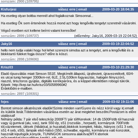
sorszám: 2900
(109795)
Kisfurjesi
válasz erre
|
email
2009-03-20 18:04:35
Ha esetleg olyan boltba mennél ahol foglalkoznak Simsonnal...
Ha esetleg Ők sem értenének hozzá mond azt hogy lengővilla tengelyt szeretnél vásárolni.
Végső esetben ezt kellene beírni valami keresőbe!
sorszám: 2899
(109737)
(
előzmény:
Jaky16, 2009-03-19 22:04:52)
Jaky16
válasz erre
|
email
2009-03-19 22:04:52
hello nem tudja valaki hogy hol lehet szerezni simoba azt a tengelyt, ami a lengővillát és a
blokktartó füleket fogja össze? előre is köszi.
sorszám: 2898
(109690)
Krisz03
válasz erre
|
email
2009-03-10 21:29:30
Eladó típusváltás miatt Simson S51E. Megkímélt állapotú, újrafestett, újravezetékelt, 60/4-
es utcai tunig henger 3300km-rel, 6LE, 2.5L/100km fogyasztás, halogén fényszóró,
riasztó, tirisztoros gyújtás, digitális kerékpáróra, és a képpel ellentétben robogó tükrök.
Képek: http://kep.tar.hu/krisz03/50589960#2
Érdeklődni e-mailben.
sorszám: 2897
(109301)
fejes
válasz erre
|
email
2009-03-02 19:11:06
Bontott simson alkatrészek eladók!Szinte minden van!Gyere és nézz körül vagy irj emailt
és küldök listát.Többminden vásárlása esetén az árat meglehet beszélni.Postázom is előre
utalással!
Néhány példa: 7 pár első teleszkóp 2000FT/ pár tól!Kerekek: 14 db 1500Ft/db tól használ
vagy új gumival (alu, vas), tank S50 ép, s51 (rozsdás , horpadt), kormányok 700Ft/db
tól,vázelemek, ülések (hibákkal, jo huzattal),blokkok komplett, hibás, hiányos (s51 3 seb,
s51 4 seb, s50), lámpák első-hátsó (S50, schwalbe, egyéb), kormányra való konzolok,
használt kipufogók,könyök, TUNINGOK simsonra alakítva(MTX idomok
műszerekkel,tárcsafékes kerék), stb, stb