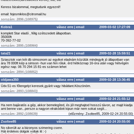
Keress bizalommal, megtudunk egyezni!!
email: fejesmiklos@citromail.hu
sorszám: 2896
(108975)
Kobra1
válasz erre
|
email
2009-03-02 17:27:09
komplett Star eladó , félig szétszedett állapotban.
35000ft
70-392-77-02
sorszám: 2895
(108964)
tata21
válasz erre
|
email
2009-02-28 15:59:51
Sziasztok van két db simsonom az egyiket eladnám közülük mindegyik jó állapotban van
ára 78 000ft kép a simson -hun van fen róluk. érd hétköznap 16-óra után vagy hétvégén
egész nap. 06 70 294 15 81-es számon lehet
sorszám: 2894
(108852)
oldjawa350
válasz erre
|
email
2009-02-28 13:36:45
Üdv.51-es főtengelyt keresek,gyárit vagy hibátlant.Köszönöm.
sorszám: 2893
(108843)
válasz erre
|
email
2009-02-24 21:55:12
Ha nem bajáratós a gép, akkor bemelegíted, és jól meghajtod hosszú távon, az majd kiadja
ami benne van...persze a nagyon elrakódott kipun már nem sokat segít...
sorszám: 2892
(108639)
(
előzmény:
Zsoltee85, 2009-02-24 20:55:00)
Zsoltee85
válasz erre
|
email
2009-02-24 20:55:00
No sikerült az a bizonyos szimering csere.
Hát érdekes dolgok voltak itt :-)