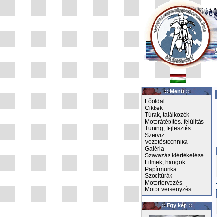
:: Menü ::
Főoldal
Cikkek
Túrák, találkozók
Motorátépítés, felújítás
Tuning, fejlesztés
Szerviz
Vezetéstechnika
Galéria
Szavazás kiértékelése
Filmek, hangok
Papírmunka
Szocitúrák
Motortervezés
Motor versenyzés
:: Egy kép ::