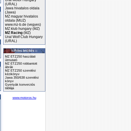
Ural Motor Hungary
(URAL)
Jawa hivatalos oldala
(Jawa)
MZ magyar hivatalos
oldala (MUZ)
www.mz-b.de (vegyes)
MZ klub hungary (MZ)
MZ Racing
(MZ)
Ural Wolf Club Hungary
(URAL)
:: Friss letöltés ::
MZ ETZ250 haszálati
útmutató
MZ ETZ250 robbantott
ábrák
MZ ETZ250 szerelési
kézikönyv
Jawa 350/638 szerelési
könyv
Gyertyák konverziós
táblája
www.motoros.hu