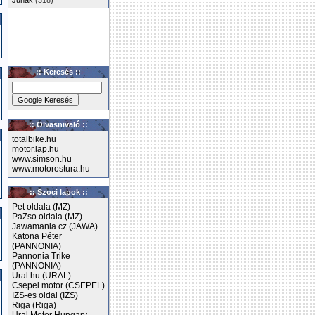
Junak
(318)
:: Keresés ::
:: Olvasnivaló ::
totalbike.hu
motor.lap.hu
www.simson.hu
www.motorostura.hu
:: Szoci lapok ::
Pet oldala (MZ)
PaZso oldala (MZ)
Jawamania.cz (JAWA)
Katona Péter
(PANNONIA)
Pannonia Trike
(PANNONIA)
Ural.hu (URAL)
Csepel motor (CSEPEL)
IZS-es oldal (IZS)
Riga (Riga)