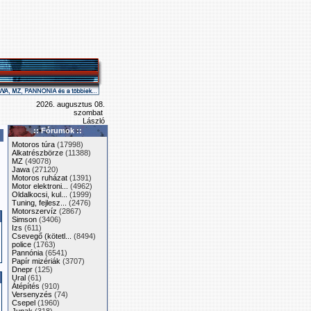
2026. augusztus 08.
szombat
László
:: Fórumok ::
Motoros túra
(17998)
Alkatrészbörze
(11388)
MZ
(49078)
Jawa
(27120)
Motoros ruházat
(1391)
Motor elektroni...
(4962)
Oldalkocsi, kul...
(1999)
Tuning, fejlesz...
(2476)
Motorszervíz
(2867)
Simson
(3406)
Izs
(611)
Csevegő (kötetl...
(8494)
police
(1763)
Pannónia
(6541)
Papír mizériák
(3707)
Dnepr
(125)
Ural
(61)
Átépítés
(910)
Versenyzés
(74)
Csepel
(1960)