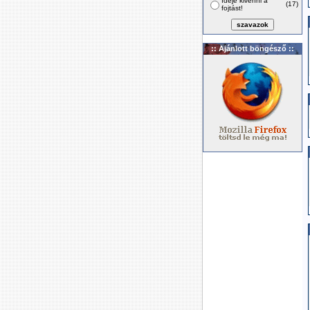
Ideje kivenni a
(17)
fojtást!
:: Ajánlott böngésző ::