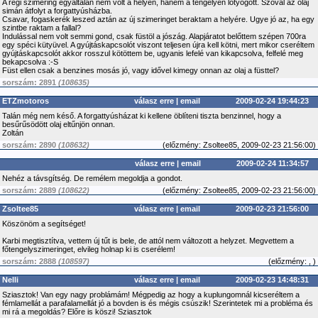
A régi szimering egyáltalán nem volt a helyén, hanem a tengelyen lötyögött. Szóval az olaj
simán átfolyt a forgattyúsházba.
Csavar, fogaskerék leszed aztán az új szimeringet beraktam a helyére. Ugye jó az, ha egy
szintbe raktam a fallal?
Indulással nem volt semmi gond, csak füstöl a jószág. Alapjáratot belőttem szépen 700ra
egy spéci kütyüvel. A gyújtáskapcsolót viszont teljesen újra kell kötni, mert mikor cseréltem
gyújtáskapcsolót akkor rosszul kötöttem be, ugyanis lefelé van kikapcsolva, felfelé meg
bekapcsolva :-S
Füst ellen csak a benzines mosás jó, vagy idővel kimegy onnan az olaj a füsttel?
sorszám: 2891
(108635)
ETZmotoros
válasz erre
|
email
2009-02-24 19:44:23
Talán még nem késő. A forgattyúsházat ki kellene öblíteni tiszta benzinnel, hogy a
besűrűsödött olaj eltűnjön onnan.
Zoltán
sorszám: 2890
(108632)
(
előzmény:
Zsoltee85, 2009-02-23 21:56:00)
válasz erre
|
email
2009-02-24 11:34:57
Nehéz a távsgítség. De remélem megoldja a gondot.
sorszám: 2889
(108622)
(
előzmény:
Zsoltee85, 2009-02-23 21:56:00)
Zsoltee85
válasz erre
|
email
2009-02-23 21:56:00
Köszönöm a segítséget!
Karbi megtisztítva, vettem új tűt is bele, de attól nem változott a helyzet. Megvettem a
főtengelyszimeringet, elvileg holnap ki is cserélem!
sorszám: 2888
(108597)
(
előzmény:
, )
Nelli
válasz erre
|
email
2009-02-23 14:48:31
Sziasztok! Van egy nagy problámám! Mégpedig az hogy a kuplungomnál kicseréltem a
fémlamellát a parafalamellát jó a bovden is és mégis csúszik! Szerintetek mi a probléma és
mi rá a megoldás? Előre is köszi! Sziasztok