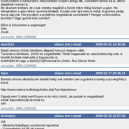
szétszedtem a karburátort, kitisztítottam szépen ahogy illik, cseréltem benne tűt is, illetve
alapjárati csavart is.
Be akartam indítani, de csak ontotta magából a füstöt mikor tökig húztam a gázt. Ha
elengedtem a gázt akkor azonnal lefulladt. Ezután már újra nem is indult. A gyertya pedig
tiszta olaj volt. Hol kezdjem a probléma megoldását szerintetek? Henger szétszedése,
tisztítás? Vagy gyűrűt kell cserélni?
Előre is köszönöm a segítséget!
Üdv:
Zsolti
sorszám: 2883
(108508)
dani1121
válasz erre
|
email
2009-02-21 12:30:36
Eladó simson s51be tökéletes állapotú hosszú négyes váltó.
Túrázásra tökéletes. 24/32-es végáttétellel. Tehát magasabb az utazósebesség vele. A
kisebb fordulat miatt jobb a fogyasztás is.
érdeklődni itt vagy a dani1121@freemail.hu címen. Ára 10ezer forint.
sorszám: 2882
(108409)
fejes
válasz erre
|
email
2009-02-17 20:36:14
Bontott simson alkatrészek eladók!!elég sok minden van a gyáritol a tuning cuccokig!Nézz
körül:
http://www.vatera.hu/listings/index.php?us=fejesbence
Figyelj mert 3 oldal van!!Gyere el és nézz körül , de postán is megoldható!
email: fejesmiklos@citromail.hu
üdv
sorszám: 2881
(108215)
Kisfurjesi
válasz erre
|
email
2009-02-16 12:57:43
Off
- Alkatrészkatalógus szerkezeti rajzokkal
- Üzemeltetési kb 95 db képpel