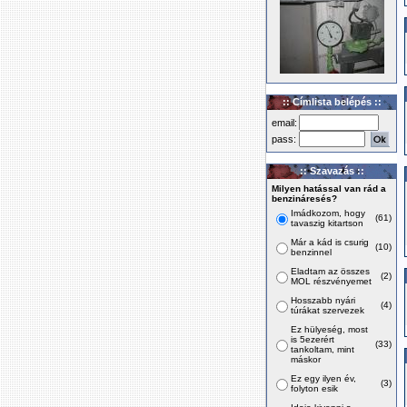
:: Címlista belépés ::
email:
pass:
:: Szavazás ::
Milyen hatással van rád a
benzináresés?
Imádkozom, hogy
(61)
tavaszig kitartson
Már a kád is csurig
(10)
benzinnel
Eladtam az összes
(2)
MOL részvényemet
Hosszabb nyári
(4)
túrákat szervezek
Ez hülyeség, most
is 5ezerért
(33)
tankoltam, mint
máskor
Ez egy ilyen év,
(3)
folyton esik