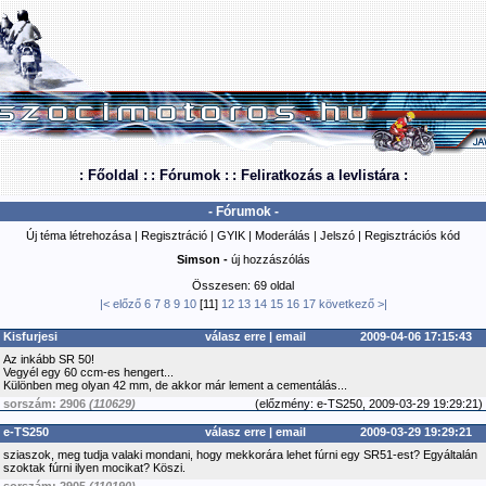
: Főoldal :
: Fórumok :
: Feliratkozás a levlistára :
- Fórumok -
Új téma létrehozása
|
Regisztráció
|
GYIK
|
Moderálás
|
Jelszó
|
Regisztrációs kód
Simson -
új hozzászólás
Összesen: 69 oldal
|<
előző
6
7
8
9
10
[11]
12
13
14
15
16
17
következő
>|
Kisfurjesi
válasz erre
|
email
2009-04-06 17:15:43
Az inkább SR 50!
Vegyél egy 60 ccm-es hengert...
Különben meg olyan 42 mm, de akkor már lement a cementálás...
sorszám: 2906
(110629)
(
előzmény:
e-TS250, 2009-03-29 19:29:21)
e-TS250
válasz erre
|
email
2009-03-29 19:29:21
sziaszok, meg tudja valaki mondani, hogy mekkorára lehet fúrni egy SR51-est? Egyáltalán
szoktak fúrni ilyen mocikat? Köszi.