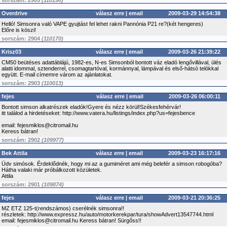
sorszám: 2905
(110190)
Overdrive
válasz erre
|
email
2009-03-29 14:54:38
Helló! Simsonra való VAPE gyujtást fel lehet rakni Pannónia P21 re?(két hengeres)
Előre is köszi!
sorszám: 2904
(110170)
Krisz03
válasz erre
|
email
2009-03-26 21:39:22
CM50 beütéses adattáblájú, 1982-es, N-es Simsonból bontott váz eladó lengővillával, ülés
alatti idommal, sztenderrel, csomagtartóval, kormánnyal, lámpával és első-hátsó telókkal
együtt. E-mail címemre várom az ajánlatokat.
sorszám: 2903
(110013)
fejes
válasz erre
|
email
2009-03-26 06:00:11
Bontott simson alkatrészek eladók!Gyere és nézz körül!Székesfehérvár!
itt találod a hirdetéseket: http://www.vatera.hu/listings/index.php?us=fejesbence
email: fejesmiklos@citromail.hu
Keress bátran!
sorszám: 2902
(109977)
Bek Attila
válasz erre
|
email
2009-03-23 16:17:16
Üdv simósok. Érdeklődnék, hogy mi az a gumiméret ami még belefér a simson robogóba?
Hátha valaki már próbálkozott közületek.
Attila
sorszám: 2901
(109874)
fejes
válasz erre
|
email
2009-03-21 20:36:25
MZ ETZ 125-t(rendszámos) cserélnék simsonra!!
részletek: http://www.expressz.hu/auto/motorkerekpar/tura/showAdvert13547744.html
email: fejesmiklos@citromail.hu Keress bátran! Sürgőss!!