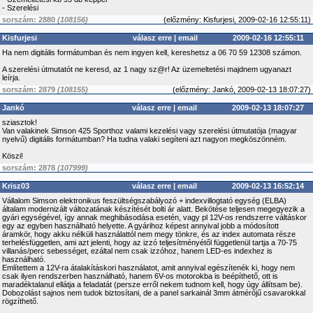
- Szerelési
sorszám: 2880
(108156)
(
előzmény:
Kisfurjesi, 2009-02-16 12:55:11)
Kisfurjesi
válasz erre
|
email
2009-02-16 12:55:11
Ha nem digitális formátumban és nem ingyen kell, kereshetsz a 06 70 59 12308 számon.
A szerelési útmutatót ne keresd, az 1 nagy sz@r! Az üzemeltetési majdnem ugyanazt
leírja.
sorszám: 2879
(108155)
(
előzmény:
Jankó, 2009-02-13 18:07:27)
Jankó
válasz erre
|
email
2009-02-13 18:07:27
sziasztok!
Van valakinek Simson 425 Sporthoz valami kezelési vagy szerelési útmutatója (magyar
nyelvű) digitális formátumban? Ha tudna valaki segíteni azt nagyon megköszönném.
Köszi!
sorszám: 2878
(107999)
Krisz03
válasz erre
|
email
2009-02-13 16:52:14
Vállalom Simson elektronikus feszültségszabályozó + indexvillogtató egység (ELBA)
általam modernizált változatának készítését bolti ár alatt. Bekötése teljesen megegyezik a
gyári egységével, így annak meghibásodása esetén, vagy pl 12V-os rendszerre váltáskor
egy az egyben használható helyette. A gyárihoz képest annyival jobb a módosított
áramkör, hogy akku nélküli használattól nem megy tönkre, és az index automata része
terhelésfüggetlen, ami azt jelenti, hogy az izzó teljesítményétől függetlenül tartja a 70-75
villanás/perc sebességet, ezáltal nem csak izzóhoz, hanem LED-es indexhez is
használható.
Említettem a 12V-ra átalakításkori használatot, amit annyival egészítenék ki, hogy nem
csak ilyen rendszerben használható, hanem 6V-os motorokba is beépíthető, ott is
maradéktalanul ellátja a feladatát (persze erről nekem tudnom kell, hogy úgy állítsam be).
Dobozolást sajnos nem tudok biztosítani, de a panel sarkainál 3mm átmérőjű csavarokkal
rögzíthető.