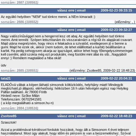
sorszám: 2887
(108561)
válasz erre
|
email
2009-02-23 09:33:15
Az egyáltó helyében "NEM" tud tönkre menni. a NEm kimaradt :)
sorszám: 2886
(108552)
(
előzmény:
, )
válasz erre
|
email
2009-02-23 09:32:27
Nagy valószínűséggel nem a hengerrel lesz ott abaj. Az egyáltó helyében tud tönkre
menni. Amit tennék: Szépen letisztítanám és visszaraknám a régi tűt és alapjárati csavart.
Majd utána megnézném, hogy nincs e felakadva a szivatód, esetlegesen jó e benne a
gumi. Majd he ezek ok, akkor (nem tudom, de lehet elállítottad a karbit) beállítanám a
karbit. Ha pedig sehogysem akarja az igazságot, akkor lehet hogy főtengelyszimmeringet
kell cserélni, attól szokta még ezt produkálni, meg füstölni mint állat és stb...Nagyjából
ennyi :) Remélem magtalálod a hiba okát!
üdv
sorszám: 2885
(108551)
(
előzmény:
Zsoltee85, 2009-02-22 18:48:23)
tata21
válasz erre
|
email
2009-02-22 20:04:31
ELADÓvá váltak a képen látható simsonok költözködés, helyhiány miatt! Mindegyik
megbízható,jó állapotú. elérhetőség: hétközben 16 h után hétvégén egész nap Helyileg
Pálfán található. Ár:78000 Ft/db
Hirdető neve: Szőke Milán
Telefonszám: 06702941581
( a kép megtalálható a simson.hu-n)
sorszám: 2884
(108516)
Zsoltee85
válasz erre
|
email
2009-02-22 18:48:23
Sziasztok!
Azzal a problémával-kérdéssel fordulok hozzátok, hogy állt a Simsonom 4 évet teljesen
használatlanul. Most úgy alakult, hogy időm és pénzem is van a beüzemeléshez. Szóval