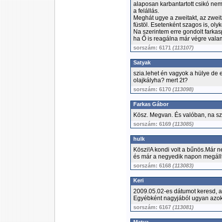
alaposan karbantartott csikó nem 
a felállás.
Meghát ugye a zweitakt, az zweita
füstöl. Esetenként szagos is, oly
Na szerintem erre gondolt farkas
ha Ő is reagálna már végre valami
sorszám: 6171
(113107)
Satyak
szia.lehet én vagyok a hülye de 
olajkályha? mert 2t?
sorszám: 6170
(113098)
Farkas Gábor
Kösz. Megvan. És valóban, na sz
sorszám: 6169
(113085)
hulk
Köszi!A kondi volt a bűnös.Már 
és már a negyedik napon megállt
sorszám: 6168
(113083)
Keri
2009.05.02-es dátumot keresd, a
Egyébként nagyjából ugyan azokat
sorszám: 6167
(113081)