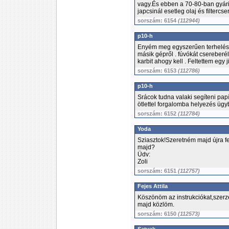
vagy.És ebben a 70-80-ban gyári 
japcsinál esetleg olaj és filtercse
sorszám: 6154
(112944)
p10-h
Enyém meg egyszerűen terhelés ala
másik gépről . fúvókát csereberé
karbit ahogy kell . Feltettem egy
sorszám: 6153
(112786)
p10-h
Srácok tudna valaki segíteni pa
ötlettel forgalomba helyezés üg
sorszám: 6152
(112784)
Yoda
Sziasztok!Szeretném majd újra fe
majd?
Üdv:
Zoli
sorszám: 6151
(112757)
Fejes Attila
Köszönöm az instrukciókat,szerze
majd közlöm.
sorszám: 6150
(112573)