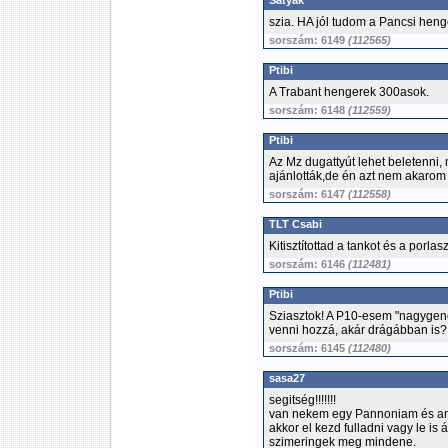
Satyak
szia. HA jól tudom a Pancsi heng
sorszám: 6149
(112565)
Ptibi
A Trabant hengerek 300asok.
sorszám: 6148
(112559)
Ptibi
Az Mz dugattyút lehet beletenni,
ajánlották,de én azt nem akarom 
sorszám: 6147
(112558)
TLT Csabi
Kitisztítottad a tankot és a porlasz
sorszám: 6146
(112481)
Ptibi
Sziasztok! A P10-esem "nagygenerá
venni hozzá, akár drágábban is? 
sorszám: 6145
(112480)
sasa27
segitség!!!!!!!
van nekem egy Pannoniam és ami
akkor el kezd fulladni vagy le is 
szimeringek meg mindene.