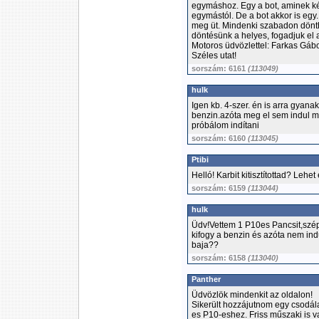
egymáshoz. Egy a bot, aminek ké
egymástól. De a bot akkor is egy
meg üt. Mindenki szabadon dönth
döntésünk a helyes, fogadjuk el a
Motoros üdvözlettel: Farkas Gáb
Széles utat!
sorszám: 6161
(113049)
hulk
Igen kb. 4-szer. én is arra gyana
benzin.azóta meg el sem indul m
próbálom indítani
sorszám: 6160
(113045)
Ptibi
Helló! Karbit kitisztítottad? Lehet
sorszám: 6159
(113044)
hulk
Üdv!Vettem 1 P10es Pancsit,szép
kifogy a benzin és azóta nem indu
baja??
sorszám: 6158
(113040)
Panther
Üdvözlök mindenkit az oldalon!
Sikerült hozzájutnom egy csodála
es P10-eshez. Friss műszaki is 