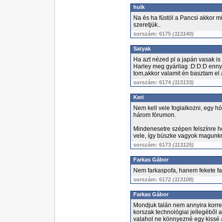
hulk
Na és ha füstöl a Pancsi akkor m
szeretjük..
sorszám: 6175
(113140)
Satyak
Ha azt nézed pl a japán vasak is 
Harley meg gyárilag :D:D:D enny
tom,akkor valamit én basztam el 
sorszám: 6174
(113133)
Keri
Nem kell vele foglalkozni, egy h
három fórumon.
Mindenesetre szépen felszínre hoz
vele, így büszke vagyok magunkr
sorszám: 6173
(113125)
Farkas Gábor
Nem farkaspofa, hanem fekete fa
sorszám: 6172
(113108)
Farkas Gábor
Mondjuk talán nem annyira korre
korszak technológiai jellegéből
valahol ne könnyezné egy kissé 