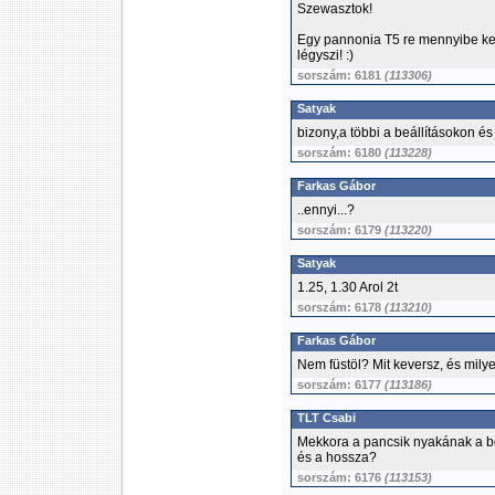
Szewasztok!
Egy pannonia T5 re mennyibe kerü
légyszi! :)
sorszám: 6181
(113306)
Satyak
bizony,a többi a beállításokon és
sorszám: 6180
(113228)
Farkas Gábor
..ennyi...?
sorszám: 6179
(113220)
Satyak
1.25, 1.30 Arol 2t
sorszám: 6178
(113210)
Farkas Gábor
Nem füstöl? Mit keversz, és mil
sorszám: 6177
(113186)
TLT Csabi
Mekkora a pancsik nyakának a belső
és a hossza?
sorszám: 6176
(113153)