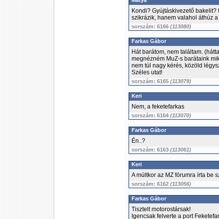
Matya
Kondi? Gyújtáskivezető bakelit?
szikrázik, hanem valahol áthúz a b
sorszám: 6166
(113080)
Farkas Gábor
Hát barátom, nem találtam. (hát
megnézném MuZ-s barátaink miként
nem túl nagy kérés, közöld légys
Széles utat!
sorszám: 6165
(113079)
Keri
Nem, a feketefarkas
sorszám: 6164
(113070)
Farkas Gábor
Én..?
sorszám: 6163
(113061)
Keri
A múltkor az MZ fórumra írta be s
sorszám: 6162
(113056)
Farkas Gábor
Tisztelt motorostársak!
Igencsak felverte a port Feketef