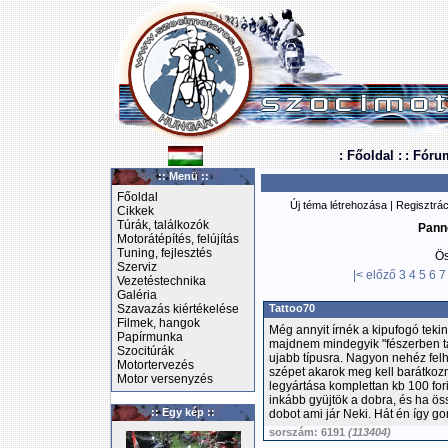
: Főoldal :
: Fóru
:: Menü ::
Főoldal
Új téma létrehozása
|
Regisztrác
Cikkek
Túrák, találkozók
Pann
Motorátépítés, felújítás
Tuning, fejlesztés
Ös
Szerviz
|<
előző
3
4
5
6
7
Vezetéstechnika
Galéria
Szavazás kiértékelése
Tattoo70
Filmek, hangok
Még annyit írnék a kipufogó tekin
Papírmunka
majdnem mindegyik "fészerben talá
Szocitúrák
ujabb típusra. Nagyon nehéz felha
Motortervezés
szépet akarok meg kell barátkozn
Motor versenyzés
legyártása komplettan kb 100 for
inkább gyüjtök a dobra, és ha ös
:: Egy kép ::
dobot ami jár Neki. Hát én így go
sorszám: 6191
(113404)