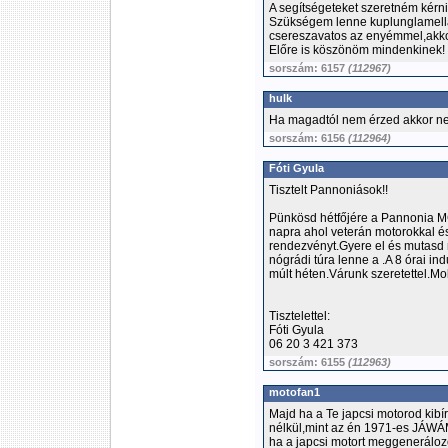
A segítségeteket szeretném kérni
Szükségem lenne kuplunglamellá
csereszavatos az enyémmel,akkor
Előre is köszönöm mindenkinek!
sorszám: 6157
(112967)
hulk
Ha magadtól nem érzed akkor ne
sorszám: 6156
(112964)
Fóti Gyula
Tisztelt Pannoniások!!
Pünkösd hétfőjére a Pannonia M
napra ahol veterán motorokkal és 
rendezvényt.Gyere el és mutasd 
nógrádi túra lenne a .A 8 órai in
múlt héten.Várunk szeretettel.M
Tisztelettel:
Fóti Gyula
06 20 3 421 373
sorszám: 6155
(112963)
motofan1
Majd ha a Te japcsi motorod kibí
nélkül,mint az én 1971-es JÁWÁM
ha a japcsi motort meggeneráloz