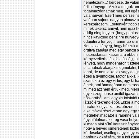
németezünk...) kérdése, de vala
érti a lényeget. Azok a dolgok a
fogalmazódhatnak meg, aki egész
valahányan. Ezért még persze ne
valóban sajnos nagyon pimasz a s
kerékpározom. Esetenként több sz
minek tekersz annyit, nem igaz h
addig elég legyen. (hogy pontosa
nincs kavicsod benzinre hülyeg
odajutni a lényeg, hanem az ú
Nem az a lényeg, hogy húzzuk a 
ordítva zabálja meg egy pancsi 
motorostársaink számára ebben m
környezetterhelés, felelősség, to
lényeg, hogy mindenáron tisztel
pillanatnak akarják megmutatni, 
lenni, de nem alkottak vagy dol
édes a gyümölcse. Motorjaikkal, 
számukra ez egy virtus, egy ki-
élnek, ami önmagában nem rossz
mi meg azt nem értjük meg. Melle
egyik szegmense amitől igazán 
hőskorából, ami egy kis kóstolót 
látszó értékrendjéből. Ekkor a m
barátunk egy alkatrészbörzére, ha
alkalmával részt venne egy-egy rö
meglehet magától is rájönne vala
úgy alátolnának öreg vasa helyet
ki maga alól sűrű kereszthányáso
hogy a lényeg ismeretének bizto
kérdéseket, esetleg nagy kegyese
barátunk okítására, de a két kül