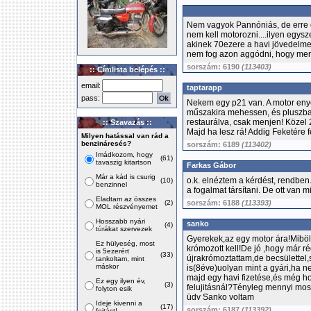
Nem vagyok Pannóniás, de erre c
nem kell motorozni....ilyen egysze
akinek 70ezere a havi jövedelme, 
nem fog azon aggódni, hogy menn
sorszám: 6190
(113403)
:: Címlista belépés ::
email:
taptarapp
pass:
Nekem egy p21 van. A motor enyé
műszakira mehessen, és pluszban
restaurálva, csak menjen! Közel 2
:: Szavazás ::
Majd ha lesz rá! Addig Feketére f
Milyen hatással van rád a
benzináresés?
sorszám: 6189
(113402)
Imádkozom, hogy
(61)
tavaszig kitartson
Farkas Gábor
Már a kád is csurig
o.k. elnéztem a kérdést, rendbe
(10)
benzinnel
a fogalmat társítani. De ott van m
Eladtam az összes
(2)
sorszám: 6188
(113393)
MOL részvényemet
Hosszabb nyári
sanko
(4)
túrákat szervezek
Gyerekek,az egy motor ára!Miböl
Ez hülyeség, most
krómozott kell!De jó ,hogy már r
is 5ezerért
(33)
újrakrómoztattam,de becsülette
tankoltam, mint
máskor
is(8éve)uolyan mint a gyári,ha
majd egy havi fizetése,és még ho
Ez egy ilyen év,
(3)
felujitásnál?Tényleg mennyi most 
folyton esik
üdv Sanko voltam
Ideje kivenni a
(17)
sorszám: 6187
(113392)
fojtást!