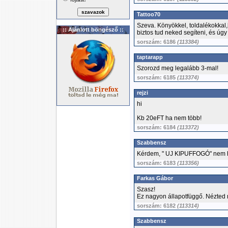
Tattoo70
Szeva. Könyökkel, toldalékokkal,k
:: Ajánlott böngésző ::
biztos tud neked segíteni, és úgy
sorszám: 6186
(113384)
taptarapp
Szorozd meg legalább 3-mal!
sorszám: 6185
(113374)
rejzi
hi
Kb 20eFT ha nem több!
sorszám: 6184
(113372)
Szabbensz
Kérdem, " UJ KIPUFFOGÓ" nem ha
sorszám: 6183
(113356)
Farkas Gábor
Szasz!
Ez nagyon állapotfüggő. Nézted
sorszám: 6182
(113314)
Szabbensz