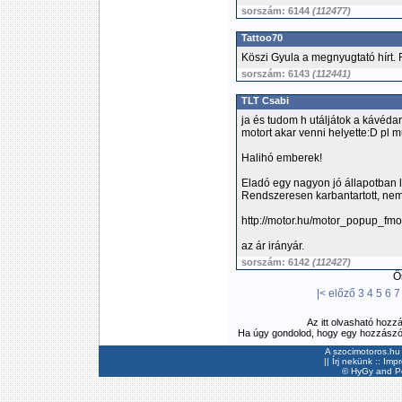
sorszám: 6144
(112477)
Tattoo70
Köszi Gyula a megnyugtató hírt. F
sorszám: 6143
(112441)
TLT Csabi
ja és tudom h utáljátok a kávédar
motort akar venni helyette:D pl m
Halihó emberek!
Eladó egy nagyon jó állapotban l
Rendszeresen karbantartott, ne
http://motor.hu/motor_popup_fmo
az ár irányár.
sorszám: 6142
(112427)
Ös
|<
előző
3
4
5
6
7
Az itt olvasható hozz
Ha úgy gondolod, hogy egy hozzászólás
A szocimotoros.hu 
||
Írj nekünk
::
Imp
©
HyGy
and Pee