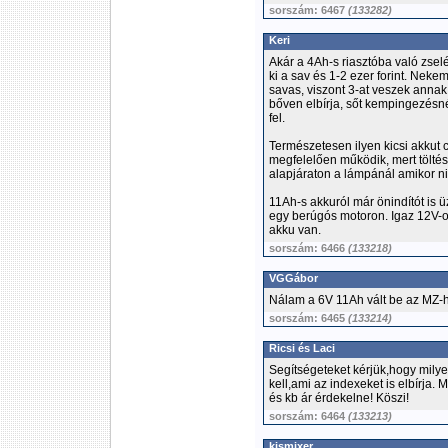
sorszám: 6467
(133282)
Keri
Akár a 4Ah-s riasztóba való zselé
ki a sav és 1-2 ezer forint. Nek
savas, viszont 3-at veszek annak
bőven elbírja, sőt kempingezésné
fel.
Természetesen ilyen kicsi akkut 
megfelelően működik, mert töltés 
alapjáraton a lámpánál amikor ni
11Ah-s akkuról már önindítót is 
egy berúgós motoron. Igaz 12V-
akku van.
sorszám: 6466
(133218)
VGGábor
Nálam a 6V 11Ah vált be az MZ-he
sorszám: 6465
(133214)
Ricsi és Laci
Segítségeteket kérjük,hogy mil
kell,ami az indexeket is elbírja.
és kb ár érdekelne! Köszi!
sorszám: 6464
(133213)
kismixer