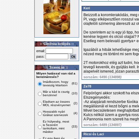
Keri
Beizzott a koromlerakódás, meg m
Pl, vagy elképesztően rosszul va
olajfelöli szimering átereszti az o
De szerintem az is egy jó tipp, h
kenése legyen és olcsó olajjal? 
Esetleg nem belevaló gyertya+ e
:: Címlista belépés ::
Igazából a hibák lehetősége me
email:
nézed meg mi történt mi sem fo
pass:
2T motorokhoz elég azt tudni, 
levegő keverék, és gyújtás kell
:: Szavazás ::
alapelvét ismered, józan paraszt
Milyen hatással van rád a
benzináresés?
sorszám: 6490
(134898)
Imádkozom, hogy
(61)
tavaszig kitartson
Ze78
Már a kád is csurig
Felpörögni akkor szokott ha elsz
(10)
benzinnel
Elszegényedés:
-Az alapjárati rendszerbe fúvóka
Eladtam az összes
(2)
MOL részvényemet
megállásnál el kezd bőgni a mel
Mivel becsületesen meghajtottad 
Hosszabb nyári
(4)
Kulcs nélkül üzem a gyertya rossz
túrákat szervezek
A Pannonia nem szereti ha meghaj
Ez hülyeség, most
sorszám: 6489
(134897)
is 5ezerért
(33)
tankoltam, mint
máskor
Ricsi és Laci
Ez egy ilyen év,