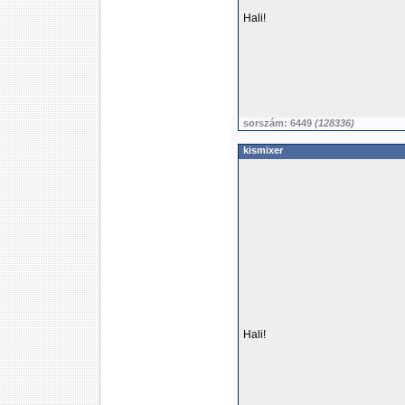
Hali!
sorszám: 6449
(128336)
kismixer
Hali!