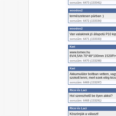
sorszám: 6473
(133341)
woodoo2
természetesen párban :)
sorszám: 6472
(133334)
woodoo2
Van valakinek jó állapotú P10 k
sorszám: 6471
(133333)
Keri
www.lomex.hu
6V/4,5Ah 70*48*100mm 1520Ft+
sorszám: 6470
(133298)
Keri
Akkumulátor boltban vettem, vagy 
szokott lenni, mert ezek elég kics
sorszám: 6469
(133297)
Ricsi és Laci
Hol szerezhető be ilyen akksi?
sorszám: 6468
(133291)
Ricsi és Laci
Köszönjük a választ!