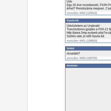
Üdv
Egy 20 éve rozsdásodó, P10H Pa
érhet? Rendszáma megvan. Csak
sorszám: 6452
(129212)
Gyula-bá
Üdvözletem az Uraknak!
Tranzisztoros gyújtás a P20-21 t
http://jawa.5mp.eu/web.php?a=j
Széles utat, jó időt Gyula-bá
sorszám: 6451
(128820)
tpapp
rézalátét?
sorszám: 6450
(128732)
kismixer