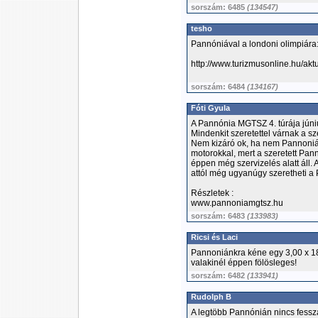
sorszám: 6485
(134547)
tesho
Pannóniával a londoni olimpiára
http://www.turizmusonline.hu/akt
sorszám: 6484
(134167)
Fóti Gyula
A Pannónia MGTSZ 4. túrája júniu
Mindenkit szeretettel várnak a s
Nem kizáró ok, ha nem Pannoniáv
motorokkal, mert a szeretett Pan
éppen még szervizelés alatt áll.
attól még ugyanúgy szeretheti a
Részletek :
www.pannoniamgtsz.hu
sorszám: 6483
(133983)
Ricsi és Laci
Pannoniánkra kéne egy 3,00 x 18
valakinél éppen fölösleges!
sorszám: 6482
(133941)
Rudolph B
A legtöbb Pannónián nincs fessza