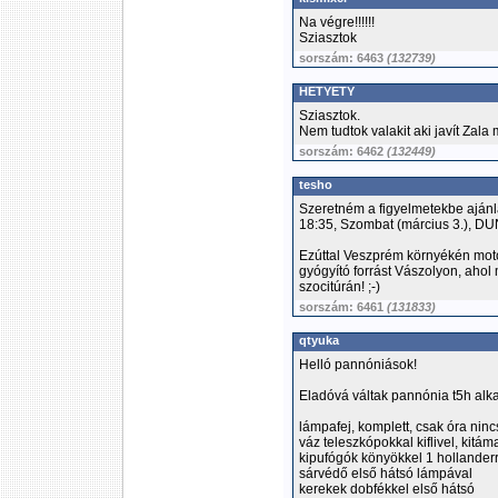
Na végre!!!!!!
Sziasztok
sorszám: 6463
(132739)
HETYETY
Sziasztok.
Nem tudtok valakit aki javít Za
sorszám: 6462
(132449)
tesho
Szeretném a figyelmetekbe ajánl
18:35, Szombat (március 3.), DU
Ezúttal Veszprém környékén moto
gyógyító forrást Vászolyon, ahol m
szocitúrán! ;-)
sorszám: 6461
(131833)
qtyuka
Helló pannóniások!
Eladóvá váltak pannónia t5h alka
lámpafej, komplett, csak óra ninc
váz teleszkópokkal kiflivel, kitám
kipufógók könyökkel 1 hollanderr
sárvédő első hátsó lámpával
kerekek dobfékkel első hátsó