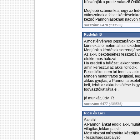
Köszönjük a precíz választ! Örül
Meglepő számunkra,hogy az Inde
válaszolnak a feltett kérdéseink
kezdő Pannoniásoknak nagyon f
sorszám: 6478
(133593)
Rudolph B
A most érvényes jogszabályok sze
kürtnek álló motornál is működnie
Menjünk a kérdések sorrendjébe
Az akku bekötéséhez fesszabályz
elektromos hálózat.
Ha eredeti a hálózat, akkor benn
amin keresztül az akksi töltődik.
Biztosítékot nem árt tenni az akku 
Minden motor trafós gyújtású, l
akkus gyújtás, a Pannonia eset
kell, tehát az akku bekötése is gy
fogyasztókat látja el.
jó munkát, üdv.: R
sorszám: 6477
(133566)
Ricsi és Laci
Szakik!
A Pannoniánkat eddig akkumuláto
világítás,féklámpa,stb...
Most viszont műszakira készítjük.
- feszültségszabályzó