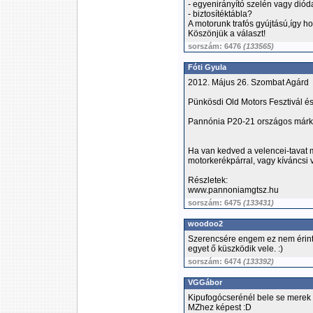
- egyenirányító szelén vagy diód
- biztosítéktábla?
A motorunk trafós gyújtású,így h
Köszönjük a választ!
sorszám: 6476
(133565)
Fóti Gyula
2012. Május 26. Szombat Agárd
Pünkösdi Old Motors Fesztivál é
Pannónia P20-21 országos márk
Ha van kedved a velencei-tavat 
motorkerékpárral, vagy kíváncsi 
Részletek:
www.pannoniamgtsz.hu
sorszám: 6475
(133431)
woodoo2
Szerencsére engem ez nem érint
egyet ő küszködik vele. :)
sorszám: 6474
(133392)
VGGábor
Kipufogócserénél bele se merek
MZhez képest :D