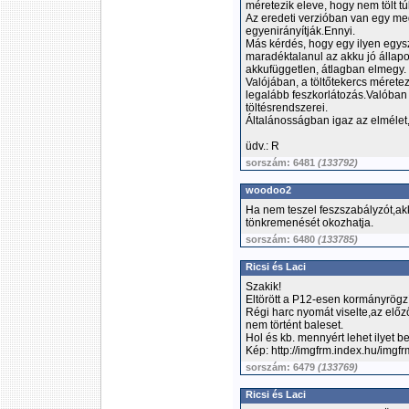
méretezik eleve, hogy nem tölt t
Az eredeti verzióban van egy meg
egyenirányítják.Ennyi.
Más kérdés, hogy egy ilyen egy
maradéktalanul az akku jó állapo
akkufüggetlen, átlagban elmegy.
Valójában, a töltőtekercs méret
legalább feszkorlátozás.Valóban
töltésrendszerei.
Általánosságban igaz az elmélet, 
üdv.: R
sorszám: 6481
(133792)
woodoo2
Ha nem teszel feszszabályzót,akko
tönkremenését okozhatja.
sorszám: 6480
(133785)
Ricsi és Laci
Szakik!
Eltörött a P12-esen kormányrögzí
Régi harc nyomát viselte,az előző
nem történt baleset.
Hol és kb. mennyért lehet ilyet b
Kép: http://imgfrm.index.hu/img
sorszám: 6479
(133769)
Ricsi és Laci