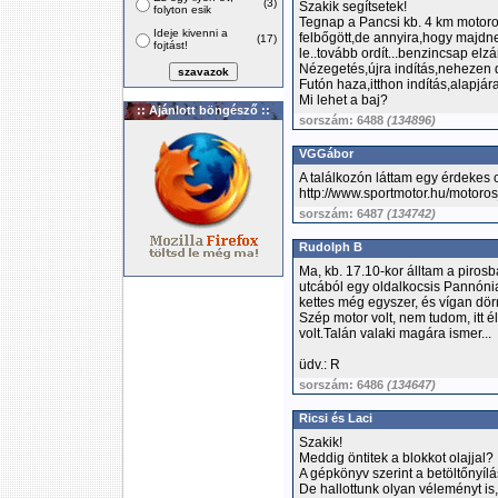
(3)
Szakik segítsetek!
folyton esik
Tegnap a Pancsi kb. 4 km motoroz
Ideje kivenni a
felbőgött,de annyira,hogy majdnem 
(17)
fojtást!
le..tovább ordít...benzincsap elzá
Nézegetés,újra indítás,nehezen d
Futón haza,itthon indítás,alapjára
Mi lehet a baj?
:: Ajánlott böngésző ::
sorszám: 6488
(134896)
VGGábor
A találkozón láttam egy érdekes cs
http://www.sportmotor.hu/motor
sorszám: 6487
(134742)
Rudolph B
Ma, kb. 17.10-kor álltam a pirosb
utcából egy oldalkocsis Pannónia
kettes még egyszer, és vígan dörm
Szép motor volt, nem tudom, itt é
volt.Talán valaki magára ismer...
üdv.: R
sorszám: 6486
(134647)
Ricsi és Laci
Szakik!
Meddig öntitek a blokkot olajjal?
A gépkönyv szerint a betöltőnyílá
De hallottunk olyan véleményt is,