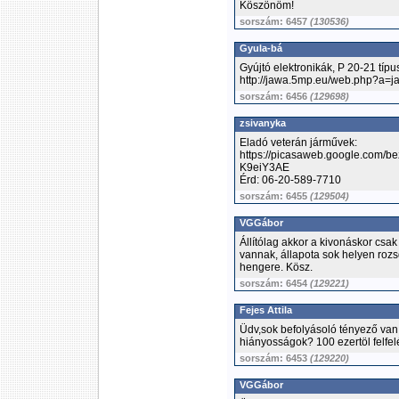
Köszönöm!
sorszám: 6457
(130536)
Gyula-bá
Gyújtó elektronikák, P 20-21 tí
http://jawa.5mp.eu/web.php?a=j
sorszám: 6456
(129698)
zsivanyka
Eladó veterán járművek:
https://picasaweb.google.com/
K9eiY3AE
Érd: 06-20-589-7710
sorszám: 6455
(129504)
VGGábor
Állítólag akkor a kivonáskor csak 
vannak, állapota sok helyen roz
hengere. Kösz.
sorszám: 6454
(129221)
Fejes Attila
Üdv,sok befolyásoló tényező van.
hiányosságok? 100 ezertöl felfelé
sorszám: 6453
(129220)
VGGábor