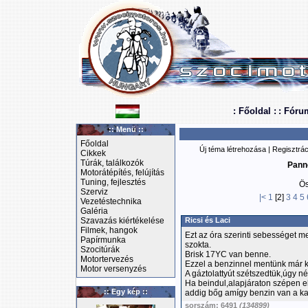
: Főoldal :
: Fóru
:: Menü ::
Főoldal
Új téma létrehozása
|
Regisztrác
Cikkek
Túrák, találkozók
Pann
Motorátépítés, felújítás
Tuning, fejlesztés
Ös
Szerviz
|<
1
[2]
3
4
5
Vezetéstechnika
Galéria
Szavazás kiértékelése
Ricsi és Laci
Filmek, hangok
Ezt az óra szerinti sebességet m
Papírmunka
szokta.
Szocitúrák
Brisk 17YC van benne.
Motortervezés
Ezzel a benzinnel mentünk már kb
Motor versenyzés
A gáztolattyút szétszedtük,úgy n
Ha beindul,alapjáraton szépen e
:: Egy kép ::
addig bőg amígy benzin van a kar
sorszám: 6491
(134899)