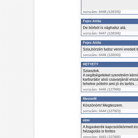
sorszám: 6448
(128335)
Fejes Attila
De börböl is vághatsz alá.
sorszám: 6447
(128165)
Fejes Attila
Szia,börzén tudsz venni eredeti t
sorszám: 6446
(128163)
HETYETY
Sziasztok.
A segítségeteket szeretném kérn
karburátor alsó csavarjánál elsza
lehetne pótolni ami jó és tartós.....
sorszám: 6445
(127990)
MesterM
Köszönöm! Megteszem.
sorszám: 6444
(127923)
elmi
A fogaskerék kapcsolókörmeit és
hézagolás is fontos
sorszám: 6443
(127905)