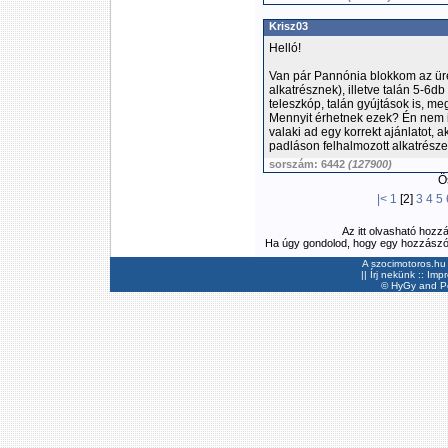
Krisz03
Helló!
Van pár Pannónia blokkom az üres
alkatrésznek), illetve talán 5-6
teleszkóp, talán gyújtások is, me
Mennyit érhetnek ezek? Én nem i
valaki ad egy korrekt ajánlatot
padláson felhalmozott alkatrészek
sorszám: 6442
(127900)
Ös
|<
1
[2]
3
4
5
Az itt olvasható hozz
Ha úgy gondolod, hogy egy hozzászólás
A szocimotoros.hu 
||
Írj nekünk
::
Imp
©
HyGy
and Pee