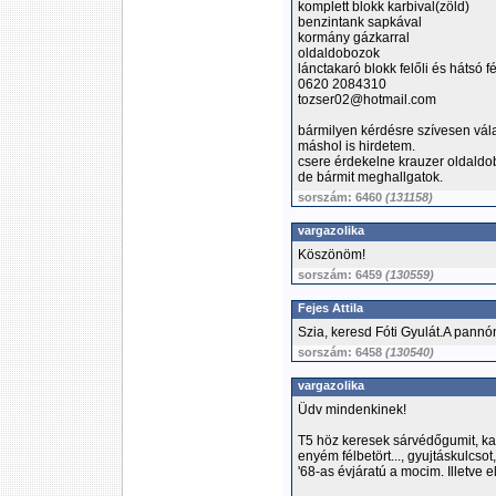
komplett blokk karbival(zöld)
benzintank sapkával
kormány gázkarral
oldaldobozok
lánctakaró blokk felőli és hátsó f
0620 2084310
tozser02@hotmail.com
bármilyen kérdésre szívesen vál
máshol is hirdetem.
csere érdekelne krauzer oldaldo
de bármit meghallgatok.
sorszám: 6460
(131158)
vargazolika
Köszönöm!
sorszám: 6459
(130559)
Fejes Attila
Szia, keresd Fóti Gyulát.A pann
sorszám: 6458
(130540)
vargazolika
Üdv mindenkinek!
T5 höz keresek sárvédőgumit, kar
enyém félbetört..., gyujtáskulcsot
'68-as évjáratú a mocim. Illetve 