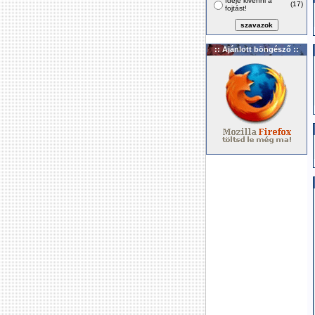
Ideje kivenni a
(17)
fojtást!
:: Ajánlott böngésző ::