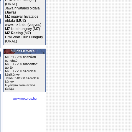
Ural Motor Hungary
(URAL)
Jawa hivatalos oldala
(Jawa)
MZ magyar hivatalos
oldala (MUZ)
www.mz-b.de (vegyes)
MZ klub hungary (MZ)
MZ Racing
(MZ)
Ural Wolf Club Hungary
(URAL)
:: Friss letöltés ::
MZ ETZ250 haszálati
útmutató
MZ ETZ250 robbantott
ábrák
MZ ETZ250 szerelési
kézikönyv
Jawa 350/638 szerelési
könyv
Gyertyák konverziós
táblája
www.motoros.hu