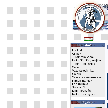
:: Menü ::
Főoldal
Cikkek
Túrák, találkozók
Motorátépítés, felújítás
Tuning, fejlesztés
Szerviz
Vezetéstechnika
Galéria
Szavazás kiértékelése
Filmek, hangok
Papírmunka
Szocitúrák
Motortervezés
Motor versenyzés
:: Egy kép ::