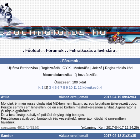
: Főoldal :
: Fórumok :
: Feliratkozás a levlistára :
- Fórumok -
Új téma létrehozása
|
Regisztráció
|
GYIK
|
Moderálás
|
Jelszó
|
Regisztrációs kód
Motor elektronika -
új hozzászólás
Összesen: 100 oldal
|<
1
[2]
3
4
5
6
7
8
9
10
11
12
következő
>|
Atilla
válasz erre
|
email
2017-04-19 09:42:03
Mondjuk én még rossz diódahidat MZ-ben nem láttam, az egy brutálisan túltervezett cucc.
Persze semmi sem lehetetlen, de én első körben máshol keresném a hibát. A generátor is
jól bírja a gyűrődést.
De a feszültségszabályzó például tényleg elég beteges.
Feszültségszabályozó, kontaktok (és vezetékek), generátor, diódahíd sorrendben
haladnék.
sorszám: 4912
(146190)
(
előzmény:
Keri, 2017-04-17 12:34:29)
Sándor
válasz erre
|
email
2017-04-18 21:21:35