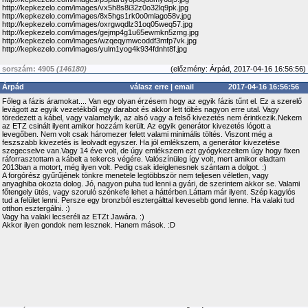
http://kepkezelo.com/images/vx5h8s8i32z0o32lq9pk.jpg
http://kepkezelo.com/images/8x5hgs1rk0o0mlago58v.jpg
http://kepkezelo.com/images/oxrgwqdlz31oq05weq57.jpg
http://kepkezelo.com/images/gejmp4g1u65ewmkn5zmg.jpg
http://kepkezelo.com/images/wzqeqymwcoddf3mfp7vk.jpg
http://kepkezelo.com/images/yulm1yog4k934fdnht8f.jpg
sorszám: 4905
(146180)
(
előzmény:
Árpád, 2017-04-16 16:56:56)
Árpád
válasz erre
|
email
2017-04-16 16:56:56
Főleg a fázis áramokat.... Van egy olyan érzésem hogy az egyik fázis tűnt el. Ez a szerelő
levágott az egyik vezetékből egy darabot és akkor lett töltés nagyon erre utal. Vagy
töredezett a kábel, vagy valamelyik, az alsó vagy a felső kivezetés nem érintkezik.Nekem
az ETZ csinált ilyent amikor hozzám került. Az egyik generátor kivezetés lógott a
levegőben. Nem volt csak háromezer felett valami minimális töltés. Viszont még a
feszszabb kivezetés is leolvadt egyszer. Ha jól emlékszem, a generátor kivezetése
szegecselve van.Vagy 14 éve volt, de úgy emlékszem ezt gyógykezeltem úgy hogy fixen
ráforrasztottam a kábelt a tekercs végére. Valószínüleg így volt, mert amikor eladtam
2013ban a motort, még ilyen volt. Pedig csak ideiglenesnek szántam a dolgot. :)
A forgórész gyűrűjének tönkre menetele legtöbbször nem teljesen véletlen, vagy
anyaghiba okozta dolog. Jó, nagyon puha tud lenni a gyári, de szerintem akkor se. Valami
főtengely ütés, vagy szoruló szénkefe lehet a háttérben.Láttam már ilyent. Szép kagylós
tud a felület lenni. Persze egy bronzból esztergálttal kevesebb gond lenne. Ha valaki tud
otthon esztergálni. :)
Vagy ha valaki lecseréli az ETZt Jawára. :)
Akkor ilyen gondok nem lesznek. Hanem mások. :D