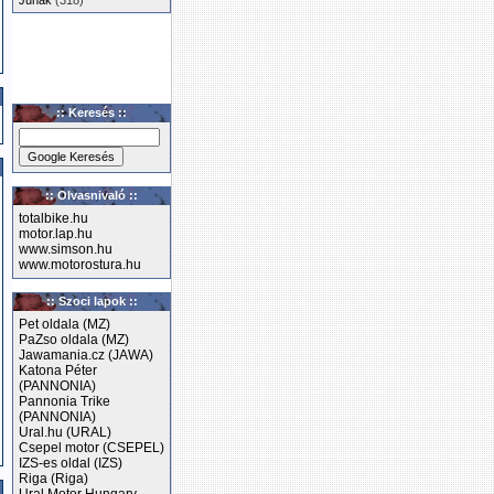
Junak
(318)
:: Keresés ::
:: Olvasnivaló ::
totalbike.hu
motor.lap.hu
www.simson.hu
www.motorostura.hu
:: Szoci lapok ::
Pet oldala (MZ)
PaZso oldala (MZ)
Jawamania.cz (JAWA)
Katona Péter
(PANNONIA)
Pannonia Trike
(PANNONIA)
Ural.hu (URAL)
Csepel motor (CSEPEL)
IZS-es oldal (IZS)
Riga (Riga)