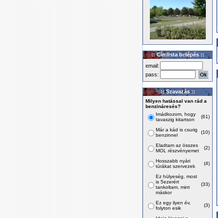
:: Címlista belépés ::
email:
pass:
:: Szavazás ::
Milyen hatással van rád a
benzináresés?
Imádkozom, hogy
(61)
tavaszig kitartson
Már a kád is csurig
(10)
benzinnel
Eladtam az összes
(2)
MOL részvényemet
Hosszabb nyári
(4)
túrákat szervezek
Ez hülyeség, most
is 5ezerért
(33)
tankoltam, mint
máskor
Ez egy ilyen év,
(3)
folyton esik