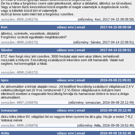
De ha a hiba a forgórész csere után jelentkezett, akkor a diódahíd, állórész se túl esélyes.
Vagy a három fázis kivezetései közül engedte el magát valamelyik a dugdosások során,
vagy a kábelek közül tört el valamelyik.
Azért jó lenne tudni miért lett a forgórész cserélve.
sorszám: 4900
(146174)
(
előzmény:
Keri, 2017-04-15 08:08:58)
Keri
válasz erre
|
email
2017-04-15 08:08:58
állórész, szénkefe, vezetékek, diódahíd
Forgórész szokott egyáltalán meghibásodni?
sorszám: 4899
(146173)
(
előzmény:
Sándor, 2017-04-14 22:08:51)
Sándor
válasz erre
|
email
2017-04-14 22:08:51
ETZ -ben forgó rész lett cserélve, 3000 fordulat alatt nem akar tölteni, terhelésnél
rosszabb a helyzet. Feszültség szabályozót kikerülve sem tölt hamarabb. Valaki tud
segíteni, hol keresgéljük a hibát.
sorszám: 4898
(146172)
lajos
válasz erre
|
email
2016-09-08 21:09:01
Az akkumulátor a leírtak alapján rossz. Jól beállított feszültség szabályzó világítással 2,4 V
cellafeszültséget tart.(6 V-os rendszernél 7,2 V) Ekkor világítással is kell járni mert
ellenkező esetben a magasabb feszültség forralja és hamarosan tönkre is teszi a drága
akkumulátort.
sorszám: 4897
(145875)
(
előzmény:
tomaszian, 2016-09-08 20:12:49)
tomaszian
válasz erre
|
email
2016-09-08 20:12:49
Akku fullra töltve 6V. világítást fel se nagyon lehet nyomni ha áll a gép. Ha jár a motor 7-8,2
Voltokat mérek
sorszám: 4896
(145874)
(
előzmény:
Atilla, 2016-09-08 19:52:46)
Atilla
válasz erre
|
email
2016-09-08 19:52:46