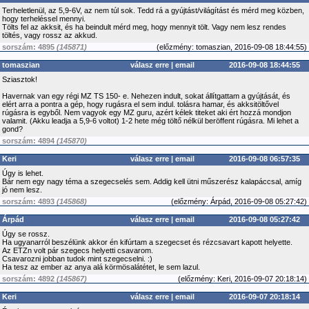
Terheletlenül, az 5,9-6V, az nem túl sok. Tedd rá a gyújtást/világítást és mérd meg közben,
hogy terheléssel mennyi.
Tölts fel az akksit, és ha beindult mérd meg, hogy mennyit tölt. Vagy nem lesz rendes
töltés, vagy rossz az akkud.
sorszám: 4895
(145871)
(
előzmény:
tomaszian, 2016-09-08 18:44:55)
tomaszian
válasz erre
|
email
2016-09-08 18:44:55
Sziasztok!
Havernak van egy régi MZ TS 150- e. Nehezen indult, sokat állítgattam a gyújtását, és
elért arra a pontra a gép, hogy rugásra el sem indul. tolásra hamar, és akksitöltővel
rúgásra is egyből. Nem vagyok egy MZ guru, azért kélek titeket aki ért hozzá mondjon
valamit. (Akku leadja a 5,9-6 voltot) 1-2 hete még töltő nélkül beröffent rúgásra. Mi lehet a
gond?
sorszám: 4894
(145870)
Keri
válasz erre
|
email
2016-09-08 06:57:35
Úgy is lehet.
Bár nem egy nagy téma a szegecselés sem. Addig kell ütni műszerész kalapáccsal, amíg
jó nem lesz.
sorszám: 4893
(145868)
(
előzmény:
Árpád, 2016-09-08 05:27:42)
Árpád
válasz erre
|
email
2016-09-08 05:27:42
Úgy se rossz.
Ha ugyanarról beszélünk akkor én kifúrtam a szegecset és rézcsavart kapott helyette.
Az ETZn volt pár szegecs helyetti csavarom.
Csavarozni jobban tudok mint szegecselni. :)
Ha tesz az ember az anya alá körmösalátétet, le sem lazul.
sorszám: 4892
(145867)
(
előzmény:
Keri, 2016-09-07 20:18:14)
Keri
válasz erre
|
email
2016-09-07 20:18:14