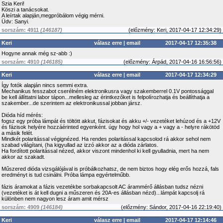
Szia Keri!
Köszi a tanácsokat.
A leírtak alapján,megpróbálom végig mérni.
Üdv: Sanyi.
sorszám: 4911
(146187)
(
előzmény:
Keri, 2017-04-17 12:34:29)
Keri
válasz erre
|
email
2017-04-17 12:35:38
Hogyne annak még sz-abb :)
sorszám: 4910
(146185)
(
előzmény:
Árpád, 2017-04-16 16:56:56)
Keri
válasz erre
|
email
2017-04-17 12:34:29
Így fotók alapján nincs semmi extra.
Mechanikus fesszabot cserélném elektronikusra vagy szakemberrel 0.1V pontossággal
be kell állíttatni labor tápon...mellesleg az érintkezőket is felpolírozhatja és beállíthatja a
szakember...de szerintem az elektronikussal jobban jársz.
Dióda híd mérés:
fogsz egy próba lámpát és töltött akkut, fázisokat és akku +/- vezetéket lehúzod és a +12V
és fázisok helyére hozzáérinted egyenként. úgy hogy hol vagy a + vagy a - helyre rákötöd
a másik felét.
Mindkét polaritással végignézed. Ha rendes polaritással kapcsolod rá akkor sehol nem
szabad világítani, (ha kigyullad az izzó akkor az a dióda zárlatos.
Ha fordított polaritással nézed, akkor viszont mindenhol ki kell gyulladnia, mert ha nem
akkor az szakadt.
Műszered dióda vizsgálójával is próbálkozhatsz, de nem biztos hogy elég erős hozzá, fals
eredményt is tud csinálni. Próba lámpa egyértelműbb.
fázis áramokat a fázis vezetékbe sorbakapcsolt AC árammérő állásban tudsz nézni
(vezetéket is át kell dugni a műszeren és 20A-es állásban nézd)...lámpát kapcsolj rá
különben nem nagyon lesz áram amit mérsz
sorszám: 4909
(146184)
(
előzmény:
Sándor, 2017-04-16 22:19:40)
Keri
válasz erre
|
email
2017-04-17 12:14:46