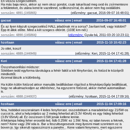
Én vissza szegecselném.
Ha más baja nincs, akkor az nem okoz gondot, csak takarítsad meg oxid és zsírmentesre
a felületeket, és utána kend le vazelinnel, szilikonzsírral, és akkor nem fog oxidálódni.
sorszám: 4891
(145865)
(
előzmény:
gacsat, 2016-09-07 16:48:01)
gacsat
válasz erre
|
email
2016-09-07 16:48:01
És az ilyen kilazult szegecselésű HALL jeladónak mi a sorsa? Javítani kell, vagy kidobni?
Épp itt állok előtte. Mind a két szegecs eltörött. (103E km-nél.)
sorszám: 4890
(145864)
(
elözmény:
Gyula-bá, 2011-03-20 10:23:11)
hzoltaan
válasz erre
|
email
2015-11-10 10:42:23
Jo otlet, koszi!
sorszám: 4889
(144949)
(
előzmény:
Keri, 2015-11-04 17:41:28)
Keri
válasz erre
|
email
2015-11-04 17:41:28
Összehasonlítási módszer:
Sötétben tedd egyforma távolságra a fehér faltól a két fényforrást, és fotózd le középről
mindkettőt.
Azonnal látszik a különbség.
Ha külön külön fotózod akkor manuális beállításban rögzítsd a fényképezőgép beállításait,
hogy ne alkalmazkodjon az eltéréshez, ha egyszerre fotózod, akkor mehet automatában
is.
sorszám: 4888
(144937)
(
előzmény:
hzoltaan, 2015-11-04 17:09:16)
hzoltaan
válasz erre
|
email
2015-11-04 17:09:16
Nna, hobbibol osszeraktam 4 ledes fenyforrast. osszedobtam a maradekbol egy 21/5W-os
cuccot is, ahol a helyzetjelzo az 2 meleg feherbol all (3.3V 40mA) es egy hideg feherbol
(3.8V 65mA) all. Ez osszesen 0.5W jonak kellene lennie.
A feklampa hideg feher erosebb led, 6db 0.25W: ez 1.5W. Nna, ez talan keves a feknek,
nem? Kene vagy 2W oda is. Bar a feszultsegesesek meg ilyesmi miatt szerintem ez is
boven jo. Igy sikerult rapasszirozni a panelre... Kene valami fenymero, mert egyszerre