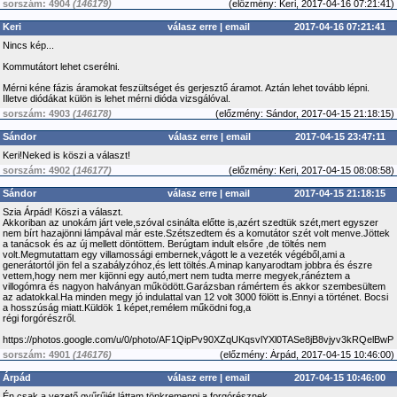
sorszám: 4904
(146179)
(
előzmény:
Keri, 2017-04-16 07:21:41)
Keri
válasz erre
|
email
2017-04-16 07:21:41
Nincs kép...
Kommutátort lehet cserélni.
Mérni kéne fázis áramokat feszültséget és gerjesztő áramot. Aztán lehet tovább lépni.
Illetve diódákat külön is lehet mérni dióda vizsgálóval.
sorszám: 4903
(146178)
(
előzmény:
Sándor, 2017-04-15 21:18:15)
Sándor
válasz erre
|
email
2017-04-15 23:47:11
Keri!Neked is köszi a választ!
sorszám: 4902
(146177)
(
előzmény:
Keri, 2017-04-15 08:08:58)
Sándor
válasz erre
|
email
2017-04-15 21:18:15
Szia Árpád! Köszi a választ.
Akkoriban az unokám járt vele,szóval csinálta előtte is,azért szedtük szét,mert egyszer
nem bírt hazajönni lámpával már este.Szétszedtem és a komutátor szét volt menve.Jöttek
a tanácsok és az új mellett döntöttem. Berúgtam indult elsőre ,de töltés nem
volt.Megmutattam egy villamossági embernek,vágott le a vezeték végéből,ami a
generátortól jön fel a szabályzóhoz,és lett töltés.A minap kanyarodtam jobbra és észre
vettem,hogy nem mer kijönni egy autó,mert nem tudta merre megyek,ránéztem a
villogómra és nagyon halványan működött.Garázsban rámértem és akkor szembesültem
az adatokkal.Ha minden megy jó indulattal van 12 volt 3000 fölött is.Ennyi a történet. Bocsi
a hosszúság miatt.Küldök 1 képet,remélem működni fog,a
régi forgórészről.
https://photos.google.com/u/0/photo/AF1QipPv90XZqUKqsvlYXl0TASe8jB8vjyv3kRQelBwP
sorszám: 4901
(146176)
(
előzmény:
Árpád, 2017-04-15 10:46:00)
Árpád
válasz erre
|
email
2017-04-15 10:46:00
Én csak a vezető gyűrűjét láttam tönkremenni a forgórésznek.