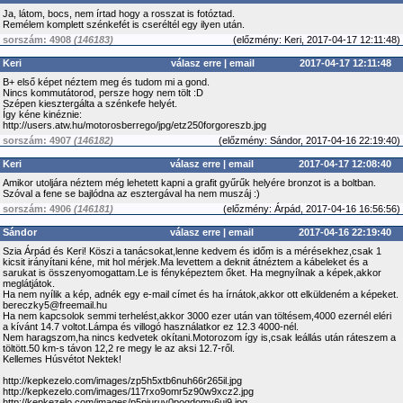
Ja, látom, bocs, nem írtad hogy a rosszat is fotóztad.
Remélem komplett szénkefét is cseréltél egy ilyen után.
sorszám: 4908
(146183)
(
előzmény:
Keri, 2017-04-17 12:11:48)
Keri
válasz erre
|
email
2017-04-17 12:11:48
B+ első képet néztem meg és tudom mi a gond.
Nincs kommutátorod, persze hogy nem tölt :D
Szépen kiesztergálta a szénkefe helyét.
Így kéne kinéznie:
http://users.atw.hu/motorosberrego/jpg/etz250forgoreszb.jpg
sorszám: 4907
(146182)
(
előzmény:
Sándor, 2017-04-16 22:19:40)
Keri
válasz erre
|
email
2017-04-17 12:08:40
Amikor utoljára néztem még lehetett kapni a grafit gyűrűk helyére bronzot is a boltban.
Szóval a fene se bajlódna az esztergával ha nem muszáj :)
sorszám: 4906
(146181)
(
előzmény:
Árpád, 2017-04-16 16:56:56)
Sándor
válasz erre
|
email
2017-04-16 22:19:40
Szia Árpád és Keri! Köszi a tanácsokat,lenne kedvem és időm is a mérésekhez,csak 1
kicsit irányítani kéne, mit hol mérjek.Ma levettem a deknit átnéztem a kábeleket és a
sarukat is összenyomogattam.Le is fényképeztem őket. Ha megnyílnak a képek,akkor
meglátjátok.
Ha nem nyílik a kép, adnék egy e-mail címet és ha írnátok,akkor ott elküldeném a képeket.
bereczky5@freemail.hu
Ha nem kapcsolok semmi terhelést,akkor 3000 ezer után van töltésem,4000 ezernél eléri
a kívánt 14.7 voltot.Lámpa és villogó használatkor ez 12.3 4000-nél.
Nem haragszom,ha nincs kedvetek okítani.Motorozom így is,csak leállás után ráteszem a
töltött.50 km-s távon 12,2 re megy le az aksi 12.7-ről.
Kellemes Húsvétot Nektek!
http://kepkezelo.com/images/zp5h5xtb6nuh66r265il.jpg
http://kepkezelo.com/images/117rxo9omr5z90w9xcz2.jpg
http://kepkezelo.com/images/p5piuruy0poqdomy6uj9.jpg