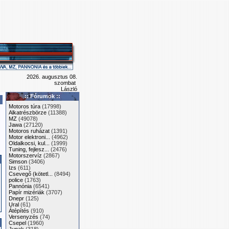
2026. augusztus 08.
szombat
László
:: Fórumok ::
Motoros túra
(17998)
Alkatrészbörze
(11388)
MZ
(49078)
Jawa
(27120)
Motoros ruházat
(1391)
Motor elektroni...
(4962)
Oldalkocsi, kul...
(1999)
Tuning, fejlesz...
(2476)
Motorszervíz
(2867)
Simson
(3406)
Izs
(611)
Csevegő (kötetl...
(8494)
police
(1763)
Pannónia
(6541)
Papír mizériák
(3707)
Dnepr
(125)
Ural
(61)
Átépítés
(910)
Versenyzés
(74)
Csepel
(1960)