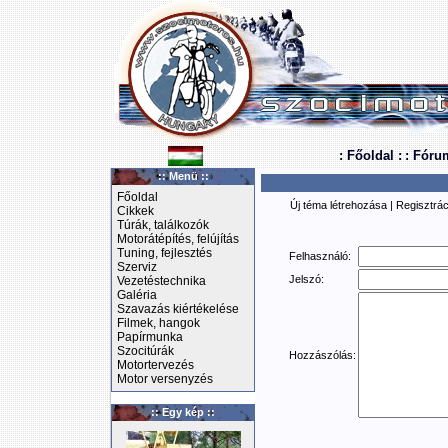
: Főoldal :
: Fóru
:: Menü ::
Főoldal
Új téma létrehozása
|
Regisztrác
Cikkek
Túrák, találkozók
Motorátépítés, felújítás
Tuning, fejlesztés
Felhasználó:
Szerviz
Jelszó:
Vezetéstechnika
Galéria
Szavazás kiértékelése
Filmek, hangok
Papírmunka
Szocitúrák
Hozzászólás:
Motortervezés
Motor versenyzés
:: Egy kép ::