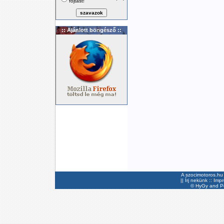
fojtást!
:: Ajánlott böngésző ::
A szocimotoros.hu 
||
Írj nekünk
::
Imp
©
HyGy
and Pee