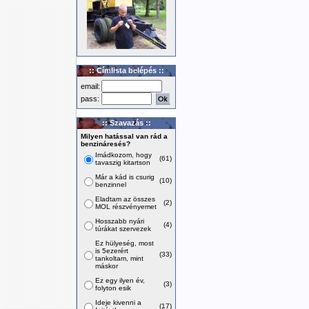
:: Címlista belépés ::
email:
pass:
:: Szavazás ::
Milyen hatással van rád a
benzináresés?
Imádkozom, hogy
(61)
tavaszig kitartson
Már a kád is csurig
(10)
benzinnel
Eladtam az összes
(2)
MOL részvényemet
Hosszabb nyári
(4)
túrákat szervezek
Ez hülyeség, most
is 5ezerért
(33)
tankoltam, mint
máskor
Ez egy ilyen év,
(3)
folyton esik
Ideje kivenni a
(17)