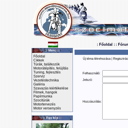
: Főoldal :
: Fóru
:: Menü ::
Főoldal
Új téma létrehozása
|
Regisztrác
Cikkek
Túrák, találkozók
Motorátépítés, felújítás
Tuning, fejlesztés
Felhasználó:
Szerviz
Jelszó:
Vezetéstechnika
Galéria
Szavazás kiértékelése
Filmek, hangok
Papírmunka
Szocitúrák
Hozzászólás:
Motortervezés
Motor versenyzés
:: Egy kép ::