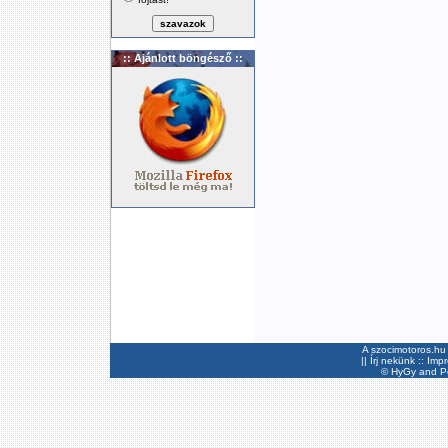
:: Ajánlott böngésző ::
A szocimotoros.hu 
||
Írj nekünk
::
Imp
©
HyGy
and Pee