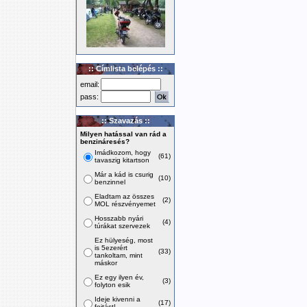
:: Címlista belépés ::
email:
pass:
:: Szavazás ::
Milyen hatással van rád a
benzináresés?
Imádkozom, hogy
(61)
tavaszig kitartson
Már a kád is csurig
(10)
benzinnel
Eladtam az összes
(2)
MOL részvényemet
Hosszabb nyári
(4)
túrákat szervezek
Ez hülyeség, most
is 5ezerért
(33)
tankoltam, mint
máskor
Ez egy ilyen év,
(3)
folyton esik
Ideje kivenni a
(17)
fojtást!