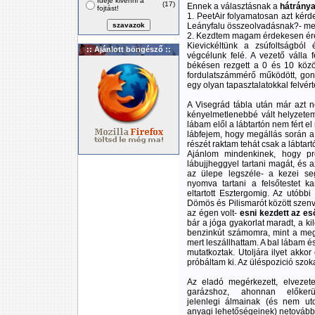
Ideje kivenni a
(17)
Ennek a választásnak a
hátránya
fojtást!
1. PeetAir folyamatosan azt kérd
Leányfalu összeolvadásnak?- mert
2. Kezdtem magam érdekesen érez
Kievickéltünk a zsúfoltságbó
:: Ajánlott böngésző ::
végcélunk felé. A vezető válla f
békésen rezgett a 0 és 10 közöt
fordulatszámmérő működött, gon
egy olyan tapasztalatokkal felvért
A Visegrád tábla után már azt 
kényelmetlenebbé vált helyzete
lábam elől a lábtartón nem fért el
lábfejem, hogy megállás során a 
részét raktam tehát csak a lábtar
Ajánlom mindenkinek, hogy pr
lábujjheggyel tartani magát, és 
az ülepe legszéle- a kezei segí
nyomva tartani a felsőtestet k
eltartott Esztergomig. Az utób
Dömös és Pilismarót között szenv
az égen volt-
esni kezdett az es
bár a jóga gyakorlat maradt, a k
benzinkút számomra, mint a meg
mert leszállhattam. A bal lábam é
mutatkoztak. Utoljára ilyet akk
próbáltam ki. Az üléspozició szok
Az eladó megérkezett, elvezete
garázshoz, ahonnan előkerü
jelenlegi álmainak (és nem ut
anyagi lehetőségeinek) netovább