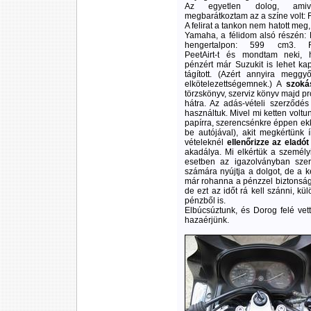
Az egyetlen dolog, amiv
megbarátkoztam az a színe volt:
A felirat a tankon nem hatott meg, a
Yamaha, a félidom alsó részén: 
hengertalpon: 599 cm3. Fé
PeetAirt-t és mondtam neki, 
pénzért már Suzukit is lehet ka
tágított. (Azért annyira meg
elkötelezettségemnek.) A
szoká
törzskönyv, szerviz könyv majd pr
hátra. Az adás-vételi szerződés 
használtuk. Mivel mi ketten voltu
papírra, szerencsénkre éppen ekk
be autójával), akit megkértünk 
vételeknél
ellenőrizze az eladó
akadálya. Mi elkértük a személy
esetben az igazolványban szer
számára nyújtja a dolgot, de a k
már rohanna a pénzzel biztonság
de ezt az időt rá kell szánni, k
pénzből is.
Elbúcsúztunk, és Dorog felé vet
hazaérjünk.