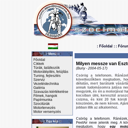
: Főoldal :
: Fóru
:: Menü ::
Főoldal
Milyen messze van Esz
Cikkek
Túrák, találkozók
(Buny - 2004-05-17)
Motorátépítés, felújítás
Csörög a telefonom. Ránézek
Tuning, fejlesztés
következőkben megtudom, hog
Szerviz
délután, mert barátunk vásárlá
Vezetéstechnika
annak tudomásomra jutása nem 
Galéria
megyünk, és én a motorjával haz
Szavazás kiértékelése
kocsiban ülni, keresztül arasz
Filmek, hangok
csizma, és kint 20 fok körül
Papírmunka
köszönöm, de nem kérem. Ajánlo
Szocitúrák
jobban illik az alkalomhoz.
Motortervezés
Motor versenyzés
Csörög a telefonom. Ránézek,
:: Egy kép ::
PeetAir neve jelenik meg. A kö
megtudom, hogy
egy moto