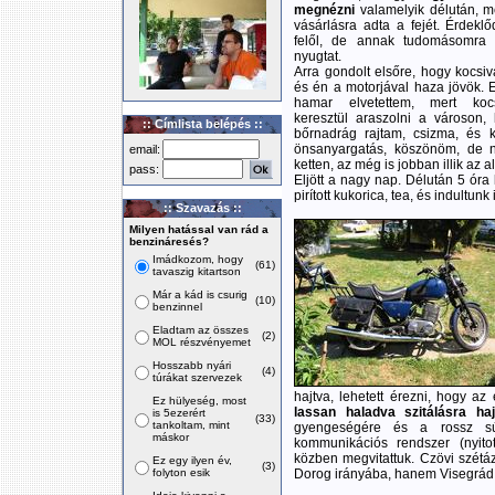
megnézni
valamelyik délután, m
vásárlásra adta a fejét. Érdekl
felől, de annak tudomásomra
nyugtat.
Arra gondolt elsőre, hogy kocsi
és én a motorjával haza jövök. Ez
hamar elvetettem, mert kocs
keresztül araszolni a városon,
:: Címlista belépés ::
bőrnadrág rajtam, csizma, és 
önsanyargatás, köszönöm, de 
email:
ketten, az még is jobban illik az 
pass:
Eljött a nagy nap. Délután 5 óra 
pirított kukorica, tea, és indultun
:: Szavazás ::
Milyen hatással van rád a
benzináresés?
Imádkozom, hogy
(61)
tavaszig kitartson
Már a kád is csurig
(10)
benzinnel
Eladtam az összes
(2)
MOL részvényemet
Hosszabb nyári
(4)
túrákat szervezek
hajtva, lehetett érezni, hogy az
Ez hülyeség, most
lassan haladva szitálásra ha
is 5ezerért
(33)
tankoltam, mint
gyengeségére és a rossz súl
máskor
kommunikációs rendszer (nyitot
közben megvitattuk. Czövi szétáz
Ez egy ilyen év,
(3)
folyton esik
Dorog irányába, hanem Visegrád f