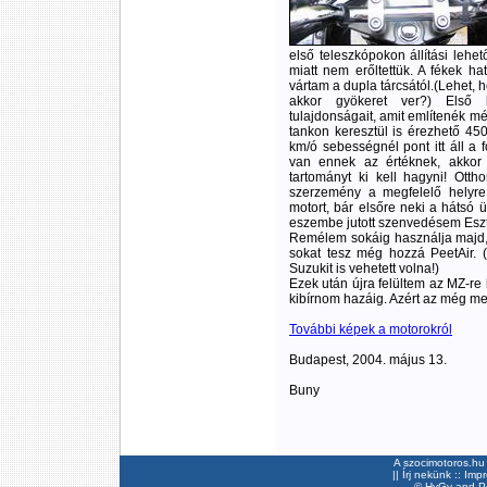
első teleszkópokon állítási lehe
miatt nem erőltettük. A fékek ha
vártam a dupla tárcsától.(Lehet, 
akkor gyökeret ver?) Első
tulajdonságait, amit említenék mé
tankon keresztül is érezhető 450
km/ó sebességnél pont itt áll a f
van ennek az értéknek, akkor
tartományt ki kell hagyni! Otth
szerzemény a megfelelő helyre
motort, bár elsőre neki a hátsó 
eszembe jutott szenvedésem Esz
Remélem sokáig használja majd,
sokat tesz még hozzá PeetAir. 
Suzukit is vehetett volna!)
Ezek után újra felültem az MZ-re 
kibírnom hazáig. Azért az még me
További képek a motorokról
Budapest, 2004. május 13.
Buny
A szocimotoros.hu 
||
Írj nekünk
::
Imp
©
HyGy
and Pee