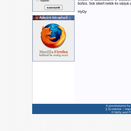
fojtást!
biztos. Sok sikert nekik és várju
HyGy
:: Ajánlott böngésző ::
A szocimotoros.hu 
||
Írj nekünk
::
Imp
©
HyGy
and Pee