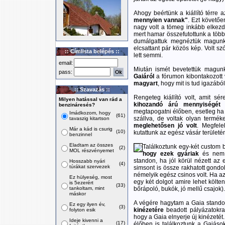
Ahogy beértünk a kiállító térre 
mennyien vannak"
. Ezt követőe
nagy volt a tömeg inkább elkezd
mert hamar összefutottunk a többi
dumálgattuk megnéztük magun
elcsattant pár közös kép. Volt s
:: Címlista belépés ::
lett semmi.
email:
Miután ismét bevetettük magunk
pass:
Gaiáról
a fórumon kibontakozott 
magyart
, hogy mit is tud igazából
:: Szavazás ::
Rengeteg kiállító volt, amit s
Milyen hatással van rád a
kihozandó árú mennyiségét
é
benzináresés?
megtapogatni élőben, esetleg ha 
Imádkozom, hogy
(61)
szállva, de voltak olyan termék
tavaszig kitartson
meglehetősen jó volt
. Megfele
Már a kád is csurig
(10)
kutattunk az egész vásár területé
benzinnel
Eladtam az összes
Találkoztunk egy-két custom b
(2)
MOL részvényemet
hogy ezek gyáriak
és nem a
standon, ha jól körül nézett az
Hosszabb nyári
(4)
túrákat szervezek
simsont is össze rakhatott gondol
némelyik egész csinos volt. Ha az 
Ez hülyeség, most
egy két dolgot amire lehet költe
is 5ezerért
(33)
tankoltam, mint
bőrápoló, bukók, jó mellű csajok).
máskor
A végére hagytam a Gaia stando
Ez egy ilyen év,
(3)
kinézetére
beadott pályázatokra.
folyton esik
hogy a Gaia elnyerje új kinézeté
Ideje kivenni a
(17)
élőben is találkoztunk a Gaiáso