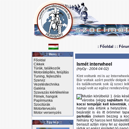
: Főoldal :
: Fóru
:: Menü ::
Főoldal
Ismét interwheel
Cikkek
Túrák, találkozók
(HyGy - 2004-04-02)
Motorátépítés, felújítás
Kint voltunk mi is az Interwhee
Tuning, fejlesztés
Bár voltak azért pozitív dolgok i
Szerviz
és találkoztunk sok új szoci l
Vezetéstechnika
szagú volt az egész rendezvény. 
Galéria
Szavazás kiértékelése
Miután körülbelül 1 órás kés
Filmek, hangok
városba (végig
sajnáltam
Kuk
Papírmunka
kocsi tempóját kell követniük
,
Szocitúrák
hamar oda értünk a helyszínre. 
Motortervezés
bejáratát is és itt örömmel tap
Motor versenyzés
parkolás
(nekem bezzeg a kocsi
Néhány IQ harcos lent fülsüketít
:: Egy kép ::
beriaszt aztán irány fel az épüle
jártuk az egész épületet (jó nagy)